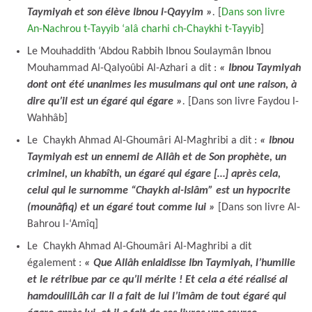
Taymiyah et son élève Ibnou l-Qayyim »
.
[
Dans son livre
An-Nachrou t-Tayyib ‘alâ charhi ch-Chaykhi t-Tayyib
]
Le Mouhaddith ‘Abdou Rabbih Ibnou Soulaymân Ibnou
Mouhammad Al-Qalyoûbi Al-Azhari a dit :
« Ibnou Taymiyah
dont ont été unanimes les musulmans qui ont une raison, à
dire qu’il est un égaré qui égare »
.
[Dans son livre Faydou l-
Wahhâb]
Le Chaykh Ahmad Al-Ghoumâri Al-Maghribi a dit :
« Ibnou
Taymiyah est un ennemi de Allâh et de Son prophète, un
criminel, un khabîth, un égaré qui égare […] après cela,
celui qui le surnomme “Chaykh al-Islâm” est un hypocrite
(mounâfiq) et un égaré tout comme lui »
[Dans son livre Al-
Bahrou l-‘Amîq]
Le Chaykh Ahmad Al-Ghoumâri Al-Maghribi a dit
également :
« Que Allâh enlaidisse Ibn Taymiyah, l’humilie
et le rétribue par ce qu’il mérite ! Et cela a été réalisé al
hamdoulilLâh car Il a fait de lui l’imâm de tout égaré qui