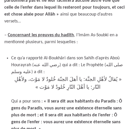
pardonnera pas et ne leur facilitera aucune autre voie que
celle de l’enfer dans lequel ils resteront pour toujours, et ceci
est chose aisée pour Allâh »
ainsi que beaucoup d’autres
versets…
–
Concernant les preuves du hadîth
, l’Imâm As-Soubki en a
mentionné plusieurs, parmi lesquelles :
Ce qu’a rapporté Al-Boukhâri dans son Sahîh d’après Aboû
Hourayrah (رضي الله عنه) qui a dit : Le Prophète (صلى الله
عليه وسلم) a dit :
« يُقالُ لأهْلِ الجنَّة: يا أهلَ الجنّة خُلودٌ لا مَوْتَ، ولأهْلِ
النّار: يا أهْلَ النّارِ خُلودٌ لا مَوْت »
Qui a pour sens :
« Il sera dit aux habitants du Paradis : Ô
gens du Paradis, vous aurez une existence éternelle sans
plus de mort ; et il sera dit aux habitants de l’enfer : Ô
gens de l’enfer : vous aurez une existence éternelle sans
plus de mort. »