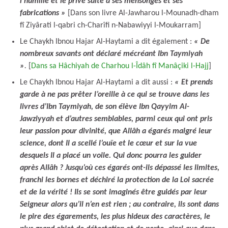
l’humilie et le prive suite à ses mensonges et ses
fabrications »
[Dans son livre Al-Jawharou l-Mounadh-dham
fî Ziyârati l-qabri ch-Charîfi n-Nabawiyyi l-Moukarram]
Le Chaykh Ibnou Hajar Al-Haytami a dit également :
« De
nombreux savants ont déclaré mécréant Ibn Taymiyah
»
.
[
Dans sa Hâchiyah de Charhou l-Îdâh fî Manâçiki l-Hajj
]
Le Chaykh Ibnou Hajar Al-Haytami a dit aussi :
« Et prends
garde à ne pas prêter l’oreille à ce qui se trouve dans les
livres d’Ibn Taymiyah, de son élève Ibn Qayyim Al-
Jawziyyah et d’autres semblables, parmi ceux qui ont pris
leur passion pour divinité, que Allâh a égarés malgré leur
science, dont Il a scellé l’ouïe et le cœur et sur la vue
desquels Il a placé un voile. Qui donc pourra les guider
après Allâh ? Jusqu’où ces égarés ont-ils dépassé les limites,
franchi les bornes et déchiré la protection de la Loi sacrée
et de la vérité ! Ils se sont imaginés être guidés par leur
Seigneur alors qu’il n’en est rien ; au contraire, ils sont dans
le pire des égarements, les plus hideux des caractères, le