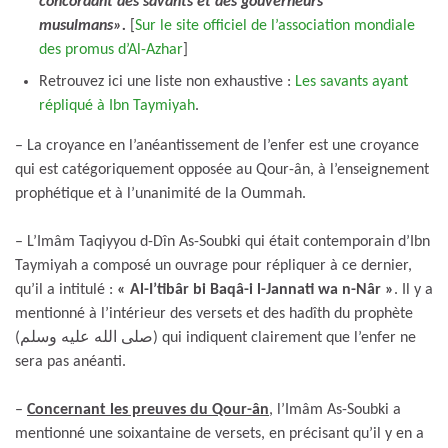
concordant des savants et des gouverneurs
musulmans».
[
Sur le site officiel de l’association mondiale
des promus d’Al-Azhar
]
Retrouvez ici une liste non exhaustive :
Les savants ayant
répliqué à Ibn Taymiyah
.
– La croyance en l’anéantissement de l’enfer est une croyance
qui est catégoriquement opposée au Qour-ân, à l’enseignement
prophétique et à l’unanimité de la Oummah.
– L’Imâm Taqiyyou d-Dîn As-Soubki qui était contemporain d’Ibn
Taymiyah a composé un ouvrage pour répliquer à ce dernier,
qu’il a intitulé :
« Al-I’tibâr bi Baqâ-i l-Jannati wa n-Nâr »
. Il y a
mentionné à l’intérieur des versets et des hadîth du prophète
(صلى الله عليه وسلم) qui indiquent clairement que l’enfer ne
sera pas anéanti.
–
Concernant les preuves du Qour-ân
, l’Imâm As-Soubki a
mentionné une soixantaine de versets, en précisant qu’il y en a