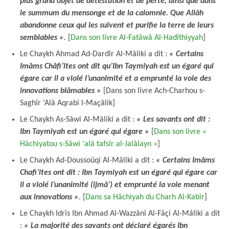
plus grand objet de détestation et de perte, ainsi que dans
le summum du mensonge et de la calomnie. Que Allâh
abandonne ceux qui les suivent et purifie la terre de leurs
semblables »
.
[
Dans son livre Al-Fatâwâ Al-Hadîthiyyah
]
Le Chaykh Ahmad Ad-Dardîr Al-Mâliki a dit :
« Certains
Imâms Châfi’ites ont dit qu’Ibn Taymiyah est un égaré qui
égare car il a violé l’unanimité et a emprunté la voie des
innovations blâmables »
[Dans son livre Ach-Charhou s-
Saghîr ‘Alâ Aqrabi l-Maçâlik]
Le Chaykh As-Sâwi Al-Mâliki a dit :
« L
es savants ont dit :
Ibn Taymiyah est un égaré qui égare »
[
Dans son livre «
Hâchiyatou s-Sâwi ‘alâ tafsîr al-Jalâlayn »
]
Le Chaykh Ad-Doussoûqi Al-Mâliki a dit :
« Certains Imâms
Chafi’ites ont dit : Ibn Taymiyah est un égaré qui égare car
il a violé l’unanimité (ijmâ’) et emprunté la voie menant
aux innovations »
.
[
Dans sa Hâchiyah du Charh Al-Kabîr
]
Le Chaykh Idrîs Ibn Ahmad Al-Wazzâni Al-Fâçi Al-Mâliki a dit
:
« La majorité des savants ont déclaré égarés Ibn