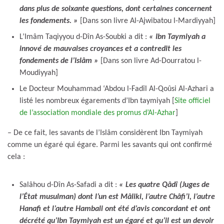
dans plus de soixante questions,
dont certaines concernent
les fondements. »
[Dans son livre Al-Ajwibatou l-Mardiyyah]
L’Imâm Taqiyyou d-Dîn As-Soubki a dit :
« Ibn Taymiyah a
innové de mauvaises croyances et a contredit les
fondements de l’Islâm »
[Dans son livre Ad-Dourratou l-
Moudiyyah]
Le Docteur Mouhammad ‘Abdou l-Fadîl Al-Qoûsi Al-Azhari a
listé les nombreux égarements d’Ibn taymiyah [
Site officiel
de l’association mondiale des promus d’Al-Azhar
]
– De ce fait, les savants de l’Islâm considèrent Ibn Taymiyah
comme un égaré qui égare. Parmi les savants qui ont confirmé
cela :
Salâhou d-Dîn As-Safadi a dit :
« Les quatre Qâdî (Juges de
l’État musulman) dont l’un est Mâliki, l’autre Châfi’i, l’autre
Hanafi et l’autre Hambali ont été d’avis concordant et ont
décrété qu’Ibn Taymiyah est un égaré et qu’il est un devoir