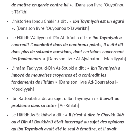
de mettre en garde contre lui »
.
[Dans son livre ‘Ouyoûnou
t-Târîkh]
L’historien Ibnou Châkir a dit :
« Ibn Taymiyah est un égaré
»
.
[Dans son livre ‘Ouyoûnou t-Tawârîkh]
Le Hâfidh Waliyyou d-Dîn Al-‘Irâqi a dit :
« Ibn Taymiyah a
contredit l’unanimité dans de nombreux points, il a été dit
dans plus de soixante questions,
dont certaines concernent
les fondements. »
[Dans son livre Al-Ajwibatou l-Mardiyyah]
L’Imâm Taqiyyou d-Dîn As-Soubki a dit :
« Ibn Taymiyah a
innové de mauvaises croyances et a contredit les
fondements de l’Islâm »
[Dans son livre Ad-Dourratou l-
Moudiyyah]
Ibn Battoûtah a dit au sujet d’Ibn Taymiyah :
« Il avait un
problème dans sa tête
»
[Ar-Rihlah]
Le Hâfidh As-Sakhâwi a dit :
« Il (c’est-à-dire le Chaykh ‘Alâ-
ou d-Dîn Al-Boukhâri) était interrogé au sujet des opinions
qu’Ibn Taymiyah avait été le seul à émettre, et il avait