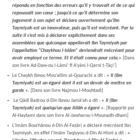
répondu en fonction des erreurs qu’il y trouvait et de ce qui
repoussait son cœur ; jusqu’à ce qu’il détermine son
jugement à son sujet et déclare ouvertement qu’Ibn
Taymiyah est un innovateur, puis qu’il est mécréant. Par la
suite il s’est mis à déclarer explicitement dans ses
assemblées que quiconque appellerait Ibn Taymiyah par
l’appellation “Chaykhou l-Islâm” deviendrait mécréant pour
avoir employé ce terme. Et il était connu pour cela.»
[Dans
son livre Ad-Daw-ou l-Lâmi’ fî A’yâni l-Qarni t-Tâçi’]
Le Chaykh Ibnou Mou’allim al-Qourachi a dit :
« Il (Ibn
Taymiyah) est un égaré dont il est un devoir de mettre en
garde »
.
[Dans son livre Najmou l-Mouhtadi]
Le Qâdî Badrou d-Dîn Ibnou Jamâ’ah a dit :
« Il (Ibn
Taymiyah) est quelqu’un que Allâh a égaré »
.
[Rapporté par
Al-Haytami dans son livre Al-Jawharou l-Mounadh-dham]
L’Imâm Bourhânou d-Dîn Al-Fazâri a déclaré mécréant Ibn
Taymiyah, en effet l’Imâm Taqiyyou d-Dîn Al-Hisni a dit :
«