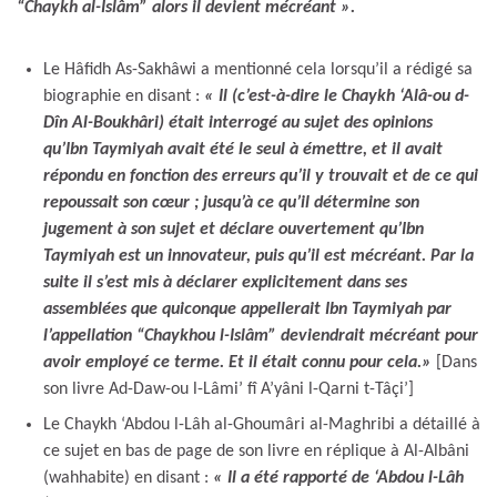
“Chaykh al-Islâm” alors il devient mécréant ».
Le Hâfidh As-Sakhâwi a mentionné cela lorsqu’il a rédigé sa
biographie en disant :
« Il (c’est-à-dire le Chaykh ‘Alâ-ou d-
Dîn Al-Boukhâri) était interrogé au sujet des opinions
qu’Ibn Taymiyah avait été le seul à émettre, et il avait
répondu en fonction des erreurs qu’il y trouvait et de ce qui
repoussait son cœur ; jusqu’à ce qu’il détermine son
jugement à son sujet et déclare ouvertement qu’Ibn
Taymiyah est un innovateur, puis qu’il est mécréant. Par la
suite il s’est mis à déclarer explicitement dans ses
assemblées que quiconque appellerait Ibn Taymiyah par
l’appellation “Chaykhou l-Islâm” deviendrait mécréant pour
avoir employé ce terme. Et il était connu pour cela.»
[Dans
son livre Ad-Daw-ou l-Lâmi’ fî A’yâni l-Qarni t-Tâçi’]
Le Chaykh ‘Abdou l-Lâh al-Ghoumâri al-Maghribi a détaillé à
ce sujet en bas de page de son livre en réplique à Al-Albâni
(wahhabite) en disant :
« Il a été rapporté de ‘Abdou l-Lâh