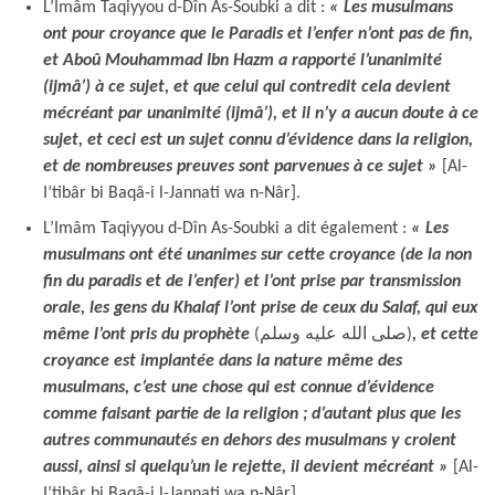
L’Imâm Taqiyyou d-Dîn As-Soubki a dit :
« Les musulmans
ont pour croyance que le Paradis et l’enfer n’ont pas de fin,
et Aboû Mouhammad Ibn Hazm a rapporté l’unanimité
(ijmâ’) à ce sujet, et que celui qui contredit cela devient
mécréant par unanimité (ijmâ’), et il n’y a aucun doute à ce
sujet, et ceci est un sujet connu d’évidence dans la religion,
et de nombreuses preuves sont parvenues à ce sujet »
[Al-
I’tibâr bi Baqâ-i l-Jannati wa n-Nâr].
L’Imâm Taqiyyou d-Dîn As-Soubki a dit également :
« Les
musulmans ont été unanimes sur cette croyance (de la non
fin du paradis et de l’enfer) et l’ont prise par transmission
orale, les gens du Khalaf l’ont prise de ceux du Salaf, qui eux
même l’ont pris du prophète
(صلى الله عليه وسلم)
, et cette
croyance est implantée dans la nature même des
musulmans, c’est une chose qui est connue d’évidence
comme faisant partie de la religion ; d’autant plus que les
autres communautés en dehors des musulmans y croient
aussi, ainsi si quelqu’un le rejette, il devient mécréant »
[Al-
I’tibâr bi Baqâ-i l-Jannati wa n-Nâr].