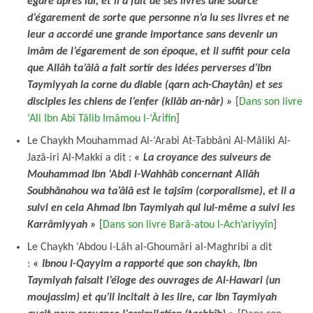
égare après lui, et il a fait de ses livres une source
d’égarement de sorte que personne n’a lu ses livres et ne
leur a accordé une grande importance sans devenir un
imâm de l’égarement de son époque, et il suffit pour cela
que Allâh ta’âlâ a fait sortir des idées perverses d’Ibn
Taymiyyah la corne du diable (qarn ach-Chaytân) et ses
disciples les chiens de l’enfer (kilâb an-nâr) »
[
Dans son livre
‘Ali Ibn Abî Tâlib Imâmou l-‘Ârifin
]
Le Chaykh Mouhammad Al-‘Arabi At-Tabbâni Al-Mâliki Al-
Jazâ-iri Al-Makki a dit :
«
La croyance des suiveurs de
Mouhammad Ibn ‘Abdi l-Wahhâb concernant Allâh
Soubhânahou wa ta’âlâ est le tajsîm (corporalisme), et il a
suivi en cela Ahmad Ibn Taymiyah qui lui-même a suivi les
Karrâmiyyah
»
[
Dans son livre Barâ-atou l-Ach’ariyyîn
]
Le Chaykh ‘Abdou l-Lâh al-Ghoumâri al-Maghribi a dit
:
«
Ibnou l-Qayyim a rapporté que son chaykh, Ibn
Taymiyah faisait l’éloge des ouvrages de Al-Hawari (un
moujassim) et qu’il incitait à les lire, car Ibn Taymiyah