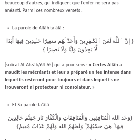
beaucoup d’autres, qui indiquent que l’enfer ne sera pas
anéanti. Parmi ces nombreux versets :
La parole de Allâh ta’âlâ :
{ إِنَّ ٱللَّهَ لَعَنَ ٱلكَـٰفِرِينَ وَأَعَدَّ لَهُم سَعِيرًا خَـٰلِدِينَ فِيهَا أَبَدًا
لَّا يَجِدُونَ وَلِيًّا وَلَا نَصِيرًا }
[soûrat Al-Ahzâb/64-65] qui a pour sens :
« Certes Allâh a
maudit les mécréants et leur a préparé un feu intense dans
lequel ils resteront pour toujours et dans lequel ils ne
trouveront ni protecteur ni consolateur. »
Et Sa parole ta’âlâ
{وَعَد الله الْمُنَافِقِين وَالْمُنَافِقَاتِ وَالْكُفَّارَ نَارَ جَهَنَّمَ خَالِدِينَ
فِيهَا ۚ هِيَ حَسْبُهُمْ ۚ وَلَعَنَهُمُ الله وَلَهُمْ عَذَابٌ مُقِيمٌ}