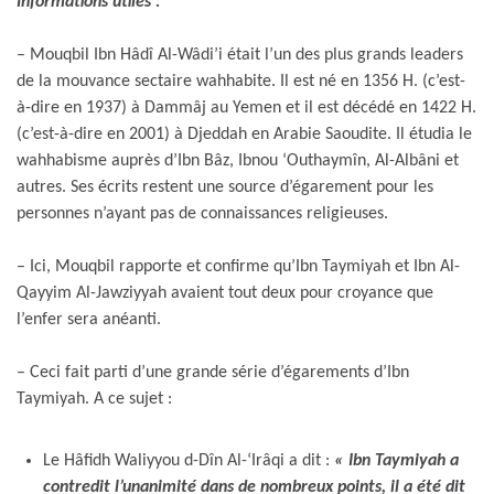
Informations utiles :
– Mouqbil Ibn Hâdî Al-Wâdi’i était l’un des plus grands leaders
de la mouvance sectaire wahhabite. Il est né en 1356 H. (c’est-
à-dire en 1937) à Dammâj au Yemen et il est décédé en 1422 H.
(c’est-à-dire en 2001) à Djeddah en Arabie Saoudite. Il étudia le
wahhabisme auprès d’Ibn Bâz, Ibnou ‘Outhaymîn, Al-Albâni et
autres. Ses écrits restent une source d’égarement pour les
personnes n’ayant pas de connaissances religieuses.
– Ici, Mouqbil rapporte et confirme qu’Ibn Taymiyah et Ibn Al-
Qayyim Al-Jawziyyah avaient tout deux pour croyance que
l’enfer sera anéanti.
– Ceci fait parti d’une grande série d’égarements d’Ibn
Taymiyah. A ce sujet :
Le Hâfidh Waliyyou d-Dîn Al-‘Irâqi a dit :
« Ibn Taymiyah a
contredit l’unanimité dans de nombreux points, il a été dit