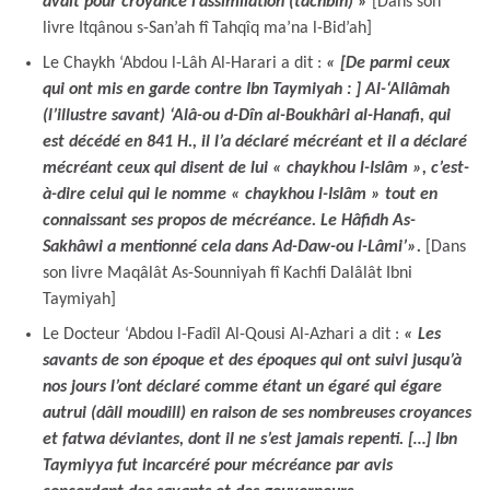
avait pour croyance l’assimilation (tachbîh)
»
[Dans son
livre Itqânou s-San’ah fî Tahqîq ma’na l-Bid’ah]
Le Chaykh ‘Abdou l-Lâh Al-Harari a dit :
« [De parmi ceux
qui ont mis en garde contre Ibn Taymiyah : ] Al-‘Allâmah
(l’illustre savant) ‘Alâ-ou d-Dîn al-Boukhâri al-Hanafi, qui
est décédé en 841 H., il l’a déclaré mécréant et il a déclaré
mécréant ceux qui disent de lui « chaykhou l-Islâm », c’est-
à-dire celui qui le nomme « chaykhou l-Islâm » tout en
connaissant ses propos de mécréance. Le Hâfidh As-
Sakhâwi a mentionné cela dans Ad-Daw-ou l-Lâmi’».
[Dans
son livre Maqâlât As-Sounniyah fî Kachfi Dalâlât Ibni
Taymiyah]
Le Docteur ‘Abdou l-Fadîl Al-Qousi Al-Azhari a dit :
« Les
savants de son époque et des époques qui ont suivi jusqu’à
nos jours l’ont déclaré comme étant un égaré qui égare
autrui (dâll moudill) en raison de ses nombreuses croyances
et fatwa déviantes, dont il ne s’est jamais repenti. […] Ibn
Taymiyya fut incarcéré pour mécréance par avis