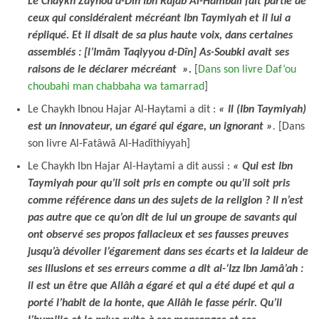
Le Chaykh Zaynou d-Dîn Ibn Rajab Al-Hambali fait partie de
ceux qui considéraient mécréant Ibn Taymiyah et il lui a
répliqué. Et il disait de sa plus haute voix, dans certaines
assemblés : [l’Imâm Taqiyyou d-Dîn] As-Soubki avait ses
raisons de le déclarer mécréant ».
[
Dans son livre Daf’ou
choubahi man chabbaha wa tamarrad
]
Le Chaykh Ibnou Hajar Al-Haytami a dit :
« Il (Ibn Taymiyah)
est un innovateur, un égaré qui égare, un ignorant »
.
[Dans
son livre Al-Fatâwâ Al-Hadîthiyyah]
Le Chaykh Ibn Hajar Al-Haytami a dit aussi :
« Qui est Ibn
Taymiyah pour qu’il soit pris en compte ou qu’il soit pris
comme référence dans un des sujets de la religion ? Il n’est
pas autre que ce qu’on dit de lui un groupe de savants qui
ont observé ses propos fallacieux et ses fausses preuves
jusqu’à dévoiler l’égarement dans ses écarts et la laideur de
ses illusions et ses erreurs comme a dit al-‘Izz Ibn Jamâ’ah :
il est un être que Allâh a égaré et qui a été dupé et qui a
porté l’habit de la honte, que Allâh le fasse périr. Qu’il