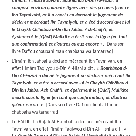
L’Imâm, l’Illustre savant, Bourhânou d-Dîn Al-Fazâri a
composé environ quarante lignes avec des preuves (contre
Ibn Taymiyah), et il a conclu en donnant le jugement de
déclarer mécréant Ibn Taymiyah, et a été d’accord avec lui
le Chaykh Chihâbou d-Dîn Ibn Jahbal Ach-Châfi’i, et
également le [Qâdî] Malikite a écrit sous la ligne (en tant
que confirmation) et d’autres qu’eux encore »
.
[Dans son
livre Daf’ou choubahi man chabbaha wa tamarrad]
L’Imâm Ibn Jahbal a déclaré mécréant Ibn Taymiyah, en
effet l’Imâm Taqiyyou d-Dîn Al-Hisni a dit :
« Bourhânou d-
Dîn Al-Fazâri a donné le jugement de déclarer mécréant Ibn
Taymiyah, et a été d’accord avec lui le Chaykh Chihâbou d-
Dîn Ibn Jahbal Ach-Châfi’i, et également le [Qâdî] Malikite
a écrit sous la ligne (en tant que confirmation) et d’autres
qu’eux encore ».
[Dans son livre Daf’ou choubahi man
chabbaha wa tamarrad]
Le Hâfidh Ibn Rajab Al-Hambali a déclaré mécréant Ibn
Taymiyah, en effet l’Imâm Taqiyyou d-Dîn Al-Hisni a dit :
«