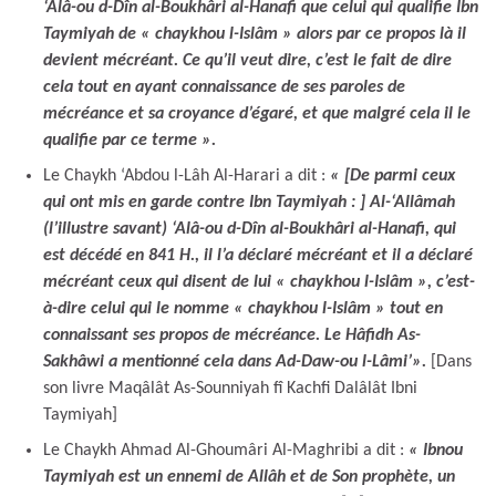
‘Alâ-ou d-Dîn al-Boukhâri al-Hanafi que celui qui qualifie Ibn
Taymiyah de « chaykhou l-Islâm » alors par ce propos là il
devient mécréant. Ce qu’il veut dire, c’est le fait de dire
cela tout en ayant connaissance de ses paroles de
mécréance et sa croyance d’égaré, et que malgré cela il le
qualifie par ce terme ».
Le Chaykh ‘Abdou l-Lâh Al-Harari a dit :
« [De parmi ceux
qui ont mis en garde contre Ibn Taymiyah : ] Al-‘Allâmah
(l’illustre savant) ‘Alâ-ou d-Dîn al-Boukhâri al-Hanafi, qui
est décédé en 841 H., il l’a déclaré mécréant et il a déclaré
mécréant ceux qui disent de lui « chaykhou l-Islâm », c’est-
à-dire celui qui le nomme « chaykhou l-Islâm » tout en
connaissant ses propos de mécréance. Le Hâfidh As-
Sakhâwi a mentionné cela dans Ad-Daw-ou l-Lâmi’».
[Dans
son livre Maqâlât As-Sounniyah fî Kachfi Dalâlât Ibni
Taymiyah]
Le Chaykh Ahmad Al-Ghoumâri Al-Maghribi a dit :
« Ibnou
Taymiyah est un ennemi de Allâh et de Son prophète, un