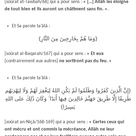
[soûrat at-Tawbah/68] qui a pour sens :
« […] Allâh les éloigne
de tout bien et ils auront un châtiment sans fin. »
.
Et Sa parole ta’âlâ :
{وَمَا هُمْ بِخَارِجِينَ مِنَ النَّارِ}
[soûrat al-Baqarah/167] qui a pour sens :
« Et eux
[contrairement aux autres]
ne sortiront pas du feu. »
Et Sa parole ta’âlâ :
{إِنَّ الَّذِينَ كَفَرُوا وَظَلَمُوا لَمْ يَكُنِ اللهُ لِيَغْفِرَ لَهُمْ وَلَا لِيَهْدِيَهُم
طَرِيقًا إِلَّا طَرِيقَ جَهَنَّمَ خَالِدِينَ فِيهَا أَبَدًا ۚ وَكَانَ ذَٰلِكَ على اللهِ
يَسِيرًا}
[soûrat an-Niçâ/168-169] qui a pour sens :
« Certes ceux qui
ont mécru et ont commis la mécréance, Allâh ne leur