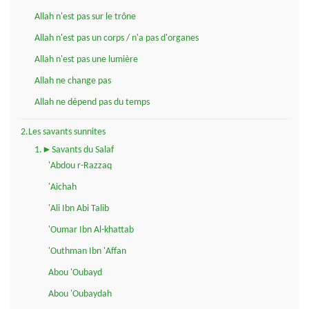
Allah n'est pas sur le trône
Allah n'est pas un corps / n'a pas d'organes
Allah n'est pas une lumière
Allah ne change pas
Allah ne dépend pas du temps
2.Les savants sunnites
1.►Savants du Salaf
'Abdou r-Razzaq
'Aichah
'Ali Ibn Abi Talib
'Oumar Ibn Al-khattab
'Outhman Ibn 'Affan
Abou 'Oubayd
Abou 'Oubaydah