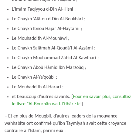
L’Imâm Taqiyyou d-Dîn Al-Hisni ;
Le Chaykh ‘Alâ-ou d-Dîn Al-Boukhâri ;
Le Chaykh Ibnou Hajar Al-Haytami ;
Le Mouhaddith Al-Mounâwi ;
Le Chaykh Salâmah Al-Qoudâ’i Al-Azzâmi ;
Le Chaykh Mouhammad Zâhid Al-Kawthari ;
Le Chaykh Aboû Hâmid Ibn Marzoûq ;
Le Chaykh Al-Ya’qoûbi ;
Le Mouhaddith Al-Harari ;
et beaucoup d’autres savants. [
Pour en savoir plus, consultez
le livre “Al-Bourhân wa l-I’tibâr : ici
]
– Et en plus de Mouqbil, d’autres leaders de la mouvance
wahhabite ont confirmé qu’Ibn Taymiyah avait cette croyance
contraire à l’Islâm, parmi eux :