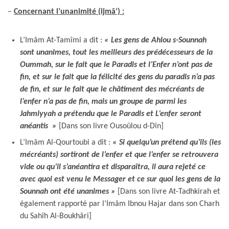
–
Concernant l’unanimité (ijmâ’) :
L’Imâm At-Tamîmi a dit :
« Les gens de Ahlou s-Sounnah
sont unanimes, tout les meilleurs des prédécesseurs de la
Oummah, sur le fait que le Paradis et l’Enfer n’ont pas de
fin, et sur le fait que la félicité des gens du paradis n’a pas
de fin, et sur le fait que le châtiment des mécréants de
l’enfer n’a pas de fin, mais un groupe de parmi les
Jahmiyyah a prétendu que le Paradis et L’enfer seront
anéantis »
[Dans son livre Ousoûlou d-Dîn]
L’Imâm Al-Qourtoubi a dit :
« Si quelqu’un prétend qu’ils (les
mécréants) sortiront de l’enfer et que l’enfer se retrouvera
vide ou qu’il s’anéantira et disparaîtra, il aura rejeté ce
avec quoi est venu le Messager et ce sur quoi les gens de la
Sounnah ont été unanimes »
[Dans son livre At-Tadhkirah et
également rapporté par l’Imâm Ibnou Hajar dans son Charh
du Sahîh Al-Boukhâri]