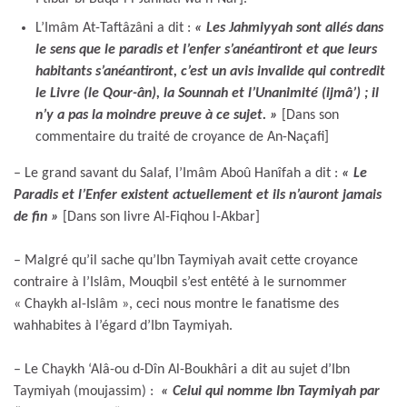
L’Imâm At-Taftâzâni a dit :
« Les Jahmiyyah sont allés dans
le sens que le paradis et l’enfer s’anéantiront et que leurs
habitants s’anéantiront, c’est un avis invalide qui contredit
le Livre (le Qour-ân), la Sounnah et l’Unanimité (ijmâ’) ; il
n’y a pas la moindre preuve à ce sujet. »
[Dans son
commentaire du traité de croyance de An-Naçafi]
– Le grand savant du Salaf, l’Imâm Aboû Hanîfah a dit :
« Le
Paradis et l’Enfer existent actuellement et ils n’auront jamais
de fin »
[Dans son livre Al-Fiqhou l-Akbar]
– Malgré qu’il sache qu’Ibn Taymiyah avait cette croyance
contraire à l’Islâm, Mouqbil s’est entêté à le surnommer
« Chaykh al-Islâm », ceci nous montre le fanatisme des
wahhabites à l’égard d’Ibn Taymiyah.
– Le Chaykh ‘Alâ-ou d-Dîn Al-Boukhâri a dit au sujet d’Ibn
Taymiyah (moujassim) :
« Celui qui nomme Ibn Taymiyah par