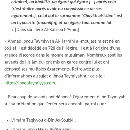
criminel, un khabîth, un égaré qui égare […] après cela
(c’est-à-dire après avoir eu connaissance de ses
égarements), celui qui le surnomme “Chaykh al-Islâm” est
un hypocrite (mounâfiq) et un égaré tout comme lui
»
[Dans son livre Al-Bahrou l-‘Amîq]
– Ahmad Ibnou Taymiyyah Al-Harrâni al-moujassim est né en
661 et il est décédé en 728 de l’Hégire. Il est à l’origine d’une
grande discorde dans le monde musulman. Nombreux sont les
savants de l’Islâm qui ont mis en garde contre lui et ont
dénoncé ses multiples égarements. Retrouvez plus
d’informations au sujet d’Ibnou Taymiyah sur ce site :
https://ibnoutaymiyya.com
.
– Beaucoup de savants ont dénoncé l’égarement d’Ibn Taymiyah
sur sa prétention que l’enfer sera anéanti, parmi eux :
L’Imâm Taqiyyou d-Dîn As-Soubki ;
L’Imâm Ibnou Hajar Al-‘Asqalâni ;