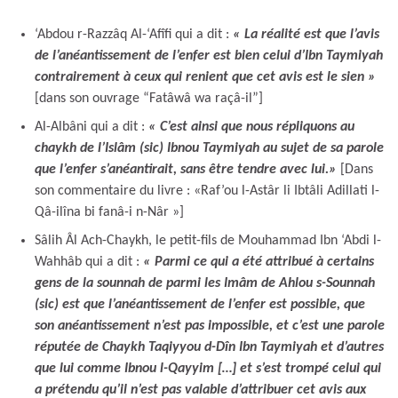
‘Abdou r-Razzâq Al-‘Afîfi qui a dit :
« La réalité est que l’avis
de l’anéantissement de l’enfer est bien celui d’Ibn Taymiyah
contrairement à ceux qui renient que cet avis est le sien »
[dans son ouvrage “Fatâwâ wa raçâ-il”]
Al-Albâni qui a dit :
« C’est ainsi que nous répliquons au
chaykh de l’Islâm (sic) Ibnou Taymiyah au sujet de sa parole
que l’enfer s’anéantirait, sans être tendre avec lui.»
[Dans
son commentaire du livre : «Raf’ou l-Astâr li Ibtâli Adillati l-
Qâ-ilîna bi fanâ-i n-Nâr »]
Sâlih Âl Ach-Chaykh, le petit-fils de Mouhammad Ibn ‘Abdi l-
Wahhâb qui a dit :
« Parmi ce qui a été attribué à certains
gens de la sounnah de parmi les Imâm de Ahlou s-Sounnah
(sic) est que l’anéantissement de l’enfer est possible, que
son anéantissement n’est pas impossible, et c’est une parole
réputée de Chaykh Taqiyyou d-Dîn Ibn Taymiyah et d’autres
que lui comme Ibnou l-Qayyim […] et s’est trompé celui qui
a prétendu qu’il n’est pas valable d’attribuer cet avis aux