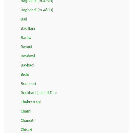
Baghdadi (m.429H)
Baghdadi (m.463H)
Baji
Baqillani
Barilwi
Bayadi
Baydawi
Bayhaqi
Bichri
Bouhouti
Boukhari ('ala ad-Din)
Chahrastani
Chami
Chanqiti
Chirazi