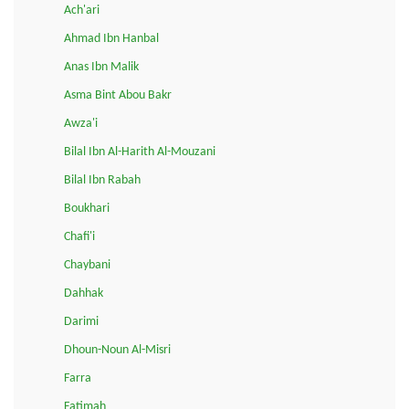
Ach'ari
Ahmad Ibn Hanbal
Anas Ibn Malik
Asma Bint Abou Bakr
Awza'i
Bilal Ibn Al-Harith Al-Mouzani
Bilal Ibn Rabah
Boukhari
Chafi'i
Chaybani
Dahhak
Darimi
Dhoun-Noun Al-Misri
Farra
Fatimah