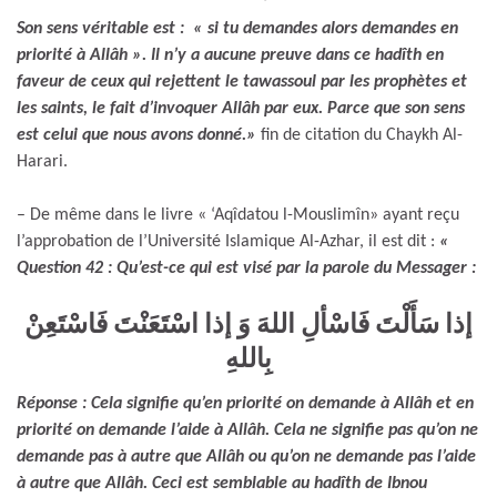
Son sens véritable est : « si tu demandes alors demandes en
priorité à Allâh ». Il n’y a aucune preuve dans ce hadîth en
faveur de ceux qui rejettent le tawassoul par les prophètes et
les saints, le fait d’invoquer Allâh par eux. Parce que son sens
est celui que nous avons donné.»
fin de citation du Chaykh Al-
Harari.
– De même dans le livre « ‘Aqîdatou l-Mouslimîn» ayant reçu
l’approbation de l’Université Islamique Al-Azhar, il est dit :
«
Question 42 : Qu’est-ce qui est visé par la parole du Messager :
إذا سَأَلْتَ فَاسْألِ اللهَ وَ إذا اسْتَعَنْتَ فَاسْتَعِنْ
بِاللهِ
Réponse : Cela signifie qu’en priorité on demande à Allâh et en
priorité on demande l’aide à Allâh. Cela ne signifie pas qu’on ne
demande pas à autre que Allâh ou qu’on ne demande pas l’aide
à autre que Allâh. Ceci est semblable au hadîth de Ibnou