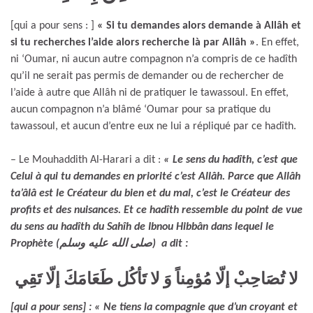
[qui a pour sens : ]
« Si tu demandes alors demande à Allâh et
si tu recherches l’aide alors recherche là par Allâh »
. En effet,
ni ‘Oumar, ni aucun autre compagnon n’a compris de ce hadîth
qu’il ne serait pas permis de demander ou de rechercher de
l’aide à autre que Allâh ni de pratiquer le tawassoul. En effet,
aucun compagnon n’a blâmé ‘Oumar pour sa pratique du
tawassoul, et aucun d’entre eux ne lui a répliqué par ce hadîth.
– Le Mouhaddith Al-Harari a dit :
« Le sens du hadîth, c’est que
Celui à qui tu demandes en priorité c’est Allâh. Parce que Allâh
ta’âlâ est le Créateur du bien et du mal, c’est le Créateur des
profits et des nuisances. Et ce hadîth ressemble du point de vue
du sens au hadîth du Sahîh de Ibnou Hibbân dans lequel le
Prophète (صلى الله عليه وسلم) a dit :
لا تُصَاحِبْ إلّا مُؤمِناً وَ لا تَأكُل طَعَامَكَ إلّا تَقِي
[qui a pour sens] : « Ne tiens la compagnie que d’un croyant et