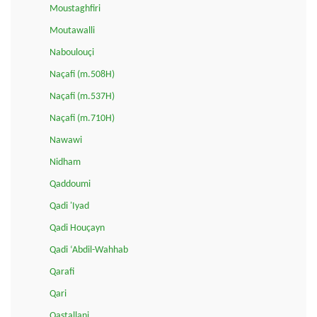
Moustaghfiri
Moutawalli
Naboulouçi
Naçafi (m.508H)
Naçafi (m.537H)
Naçafi (m.710H)
Nawawi
Nidham
Qaddoumi
Qadi 'Iyad
Qadi Houçayn
Qadi ‘Abdil-Wahhab
Qarafi
Qari
Qastallani