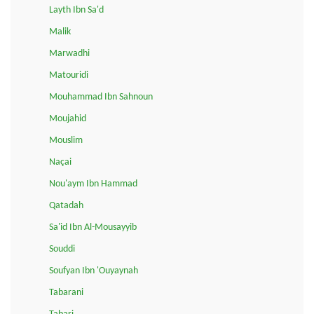
Layth Ibn Sa'd
Malik
Marwadhi
Matouridi
Mouhammad Ibn Sahnoun
Moujahid
Mouslim
Naçai
Nou'aym Ibn Hammad
Qatadah
Sa'id Ibn Al-Mousayyib
Souddi
Soufyan Ibn 'Ouyaynah
Tabarani