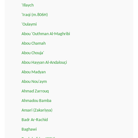
'Illaych
'Iraqi (m.806H)
'Oulaymi
Abou 'Outhman Al-Maghribi
Abou Chamah
Abou Chouja'
Abou Hayyan Al-Andalouçi
Abou Madyan
Abou Nou'aym
Ahmad Zarrouq
Ahmadou Bamba
Ansari (Zakariyya)
Badr Ar-Rachid
Baghawi