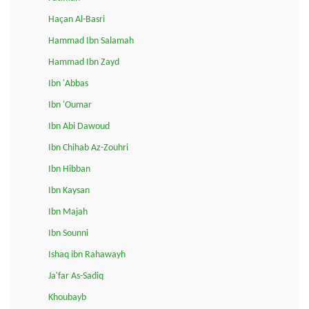
Haçan Al-Basri
Hammad Ibn Salamah
Hammad Ibn Zayd
Ibn 'Abbas
Ibn 'Oumar
Ibn Abi Dawoud
Ibn Chihab Az-Zouhri
Ibn Hibban
Ibn Kaysan
Ibn Majah
Ibn Sounni
Ishaq ibn Rahawayh
Ja'far As-Sadiq
Khoubayb