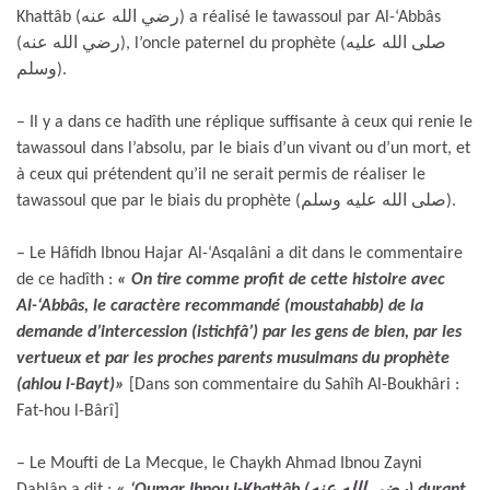
Khattâb (رضي الله عنه)
a réalisé le tawassoul par Al-‘Abbâs
(رضي الله عنه), l’oncle paternel du prophète (صلى الله عليه
وسلم).
– Il y a dans ce hadîth une réplique suffisante à ceux qui renie le
tawassoul dans l’absolu, par le biais d’un vivant ou d’un mort, et
à ceux qui prétendent qu’il ne serait permis de réaliser le
tawassoul que par le biais du prophète (صلى الله عليه وسلم).
– Le Hâfidh Ibnou Hajar Al-‘Asqalâni a dit dans le commentaire
de ce hadîth :
« On tire comme profit de cette histoire avec
Al-‘Abbâs, le caractère recommandé (moustahabb) de la
demande d’intercession (istichfâ’) par les gens de bien, par les
vertueux et par les proches parents musulmans du prophète
(ahlou l-Bayt)»
[Dans son commentaire du Sahîh Al-Boukhâri :
Fat-hou l-Bârî]
– Le Moufti de La Mecque, le Chaykh Ahmad Ibnou Zayni
Dahlân a dit :
« ‘Oumar Ibnou l-Khattâb (رضي الله عنه) durant