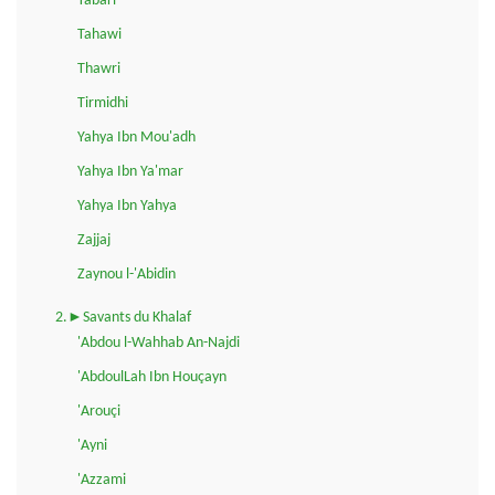
Tabari
Tahawi
Thawri
Tirmidhi
Yahya Ibn Mou'adh
Yahya Ibn Ya'mar
Yahya Ibn Yahya
Zajjaj
Zaynou l-'Abidin
2.►Savants du Khalaf
'Abdou l-Wahhab An-Najdi
'AbdoulLah Ibn Houçayn
'Arouçi
'Ayni
'Azzami