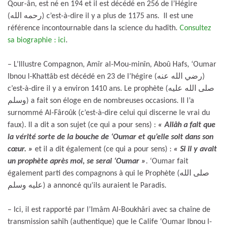
Qour-ân, est né en 194 et il est décédé en 256 de l’Hégire
(رحمه الله) c’est-à-dire il y a plus de 1175 ans. Il est une
référence incontournable dans la science du hadîth.
Consultez
sa biographie : ici
.
– L’Illustre Compagnon, Amîr al-Mou-minîn, Aboû Hafs, ‘Oumar
Ibnou l-Khattâb est décédé en 23 de l’hégire (رضي الله عنه)
c’est-à-dire il y a environ 1410 ans. Le prophète (صلى الله عليه
وسلم) a fait son éloge en de nombreuses occasions. Il l’a
surnommé Al-Fâroûk (c’est-à-dire celui qui discerne le vrai du
faux). Il a dit a son sujet (ce qui a pour sens) :
« Allâh a fait que
la vérité sorte de la bouche de ‘Oumar et qu’elle soit dans son
cœur. »
et il a dit également (ce qui a pour sens) :
« Si il y avait
un prophète après moi, se serai ‘Oumar »
. ‘Oumar fait
également parti des compagnons à qui le Prophète (صلى الله
عليه وسلم) a annoncé qu’ils auraient le Paradis.
– Ici, il est rapporté par l’Imâm Al-Boukhâri avec sa chaîne de
transmission sahîh (authentique) que le Calife ‘Oumar Ibnou l-