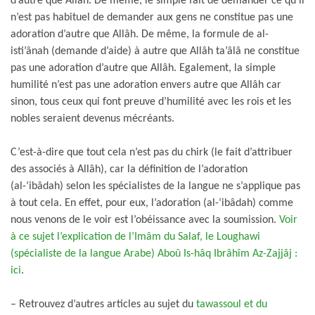
d’autre que Allâh. De même, le simple fait de demander ce qu’il
n’est pas habituel de demander aux gens ne constitue pas une
adoration d’autre que Allâh. De même, la formule de al-
isti’ânah (demande d’aide) à autre que Allâh ta’âlâ ne constitue
pas une adoration d’autre que Allâh. Egalement, la simple
humilité n’est pas une adoration envers autre que Allâh car
sinon, tous ceux qui font preuve d’humilité avec les rois et les
nobles seraient devenus mécréants.
C’est-à-dire que tout cela n’est pas du chirk
(le fait d’attribuer
des associés à Allâh), car la définition de l’adoration
(al-‘ibâdah) selon les spécialistes de la langue ne s’applique pas
à tout cela. En effet, pour eux, l’adoration (al-‘ibâdah) comme
nous venons de le voir est l’obéissance avec la soumission.
Voir
à ce sujet l’explication de l’Imâm du Salaf, le Loughawi
(spécialiste de la langue Arabe) Aboû Is-hâq Ibrâhîm Az-Zajjâj :
ici
.
– Retrouvez d’autres articles au sujet du
tawassoul et du