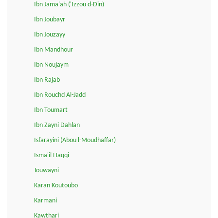
Ibn Jama'ah ('Izzou d-Din)
Ibn Joubayr
Ibn Jouzayy
Ibn Mandhour
Ibn Noujaym
Ibn Rajab
Ibn Rouchd Al-Jadd
Ibn Toumart
Ibn Zayni Dahlan
Isfarayini (Abou l-Moudhaffar)
Isma'il Haqqi
Jouwayni
Karan Koutoubo
Karmani
Kawthari