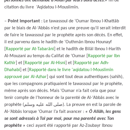
personnes ont demandé à Allâh par leurs bons actes.»
fin de
citation du livre ‘Aqîdatou l-Mouslimîn.
–
Point important
: Le tawassoul de ‘Oumar Ibnou l-Khattâb
par le biais de Al-‘Abbâs n’est pas une preuve qu’il serait interdit
de faire le tawassoul par le prophète après son décès. En effet,
il est parvenu dans le hadîth de ‘Outhmân Ibnou Hounayf
[
Rapporté par At-Tabarâni
] et le hadîth de Bilâl Ibnou l-Harîth
Al-Mouzani au temps du Califat de ‘Oumar [
Rapporté par Ibn
Kathîr
] et [
Rapporté par Al-Hisni
] et [
Rapporté par Adh-
Dhahabi
] et [
Rapporté dans le livre ‘aqîdatou l-Mouslimîn
approuvé par Al-Azhar
] qui sont tout deux authentiques (sahîh),
que les compagnons pratiquaient le tawassoul par le prophète,
même après son décès. Mais ‘Oumar n’a fait cela que pour
tenir compte de l’honneur de la parenté de Al-‘Abbâs avec le
prophète (صلى الله عليه وسلم). La preuve en est la parole de
Al-‘Abbâs lorsque ‘Oumar l’a fait avancer :
« Ô Allâh, les gens
se sont adressés à Toi par moi, pour ma parenté avec Ton
prophète »
ceci ayant été rapporté par Az-Zoubayr Ibnou