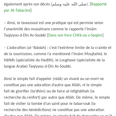
également après son décès (صلى الله عليه وسلم). [
Rapporté
par At-Tabarâni
]
– Ainsi, le tawassoul est une pratique qui est permise selon
l’unanimité des musulmans comme le rapporte l’Imâm
Taqiyyou d-Dîn As-Soubki [
Dans son livre Chifâ-ou s-Saqâm
]
– L’adoration (al-‘Ibâdah) : c’est l’extrême limite de la crainte et
de la soumission, comme l’a mentionné l’Imâm Moujtahid, le
Hâfidh (spécialiste du Hadîth), le Loughawi (spécialiste de la
langue Arabe) Taqiyyou d-Dîn As-Soubki.
Ainsi le simple fait d’appeler (nidâ) un vivant ou un mort ne
constitue pas une adoration d’autre que Allâh, ni le simple
fait de glorifier (ta’dhîm) ou de faire al-istighâthah (la
recherche du renfort) par autre que Allâh. De même, le simple
fait de visiter la tombe d’un saint pour le tabarrouk (la
recherche des bénédictions) ne constitue pas une adoration