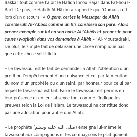
Bakkâr tout comme l’a dit le Hâfidh Ibnou Hajar dans Fat-hou l-
Bârî. De plus, le Hâfidh Al-Hâkim a rapporté que ‘Oumar a dit
lors d’un discours :
«
Ô gens, certes le Messager de Allâh
considérait Al-‘Abbâs comme un fils considère son père. Alors
prenez exemple sur lui en son oncle Al-‘Abbâs et prenez-le pour
cause
(
waçîlah
)
dans vos demandes à Allâh
»
[Al-Moustadrak].
De plus, le simple fait de délaisser une chose n’implique pas
que cette chose soit illicite.
– Le tawassoul est le fait de demander à Allâh l’obtention d’un
profit ou l’empêchement d’une nuisance et ce, par la mention
du nom d’un prophète ou d’un saint, par honneur pour celui par
lequel le tawassoul est fait. Faire le tawassoul est permis en
leur présence et en leur absence tout comme l’indique les
preuves selon la Loi de l’Islâm. Le tawassoul ne constitue donc
pas une adoration pour autre que Allâh.
– Le prophète (صلى الله عليه وسلم) enseigna lui-même le
tawassoul aux compagnons et les compagnons le pratiquaient