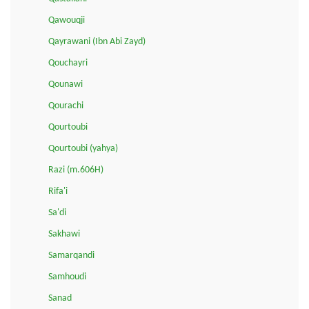
Qawouqji
Qayrawani (Ibn Abi Zayd)
Qouchayri
Qounawi
Qourachi
Qourtoubi
Qourtoubi (yahya)
Razi (m.606H)
Rifa'i
Sa'di
Sakhawi
Samarqandi
Samhoudi
Sanad