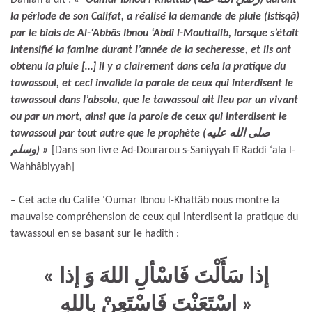
la période de son Califat, a réalisé la demande de pluie (istisqâ)
par le biais de Al-‘Abbâs Ibnou ‘Abdi l-Mouttalib, lorsque s’était
intensifié la famine durant l’année de la secheresse, et ils ont
obtenu la pluie […] il y a clairement dans cela la pratique du
tawassoul, et ceci invalide la parole de ceux qui interdisent le
tawassoul dans l’absolu, que le tawassoul ait lieu par un vivant
ou par un mort, ainsi que la parole de ceux qui interdisent le
tawassoul par tout autre que le prophète (صلى الله عليه
وسلم) »
[Dans son livre Ad-Dourarou s-Saniyyah fî Raddi ‘ala l-
Wahhâbiyyah]
– Cet acte du Calife ‘Oumar Ibnou l-Khattâb nous montre la
mauvaise compréhension de ceux qui interdisent la pratique du
tawassoul en se basant sur le hadîth :
« إذا سَأَلْتَ فَاسْألِ اللهَ وَ إذا
اسْتَعَنْتَ فَاسْتَعِنْ بِاللهِ »