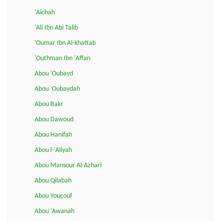
'Aichah
'Ali Ibn Abi Talib
'Oumar Ibn Al-khattab
'Outhman Ibn 'Affan
Abou 'Oubayd
Abou 'Oubaydah
Abou Bakr
Abou Dawoud
Abou Hanifah
Abou l-'Aliyah
Abou Mansour Al-Azhari
Abou Qilabah
Abou Youçouf
Abou ‘Awanah