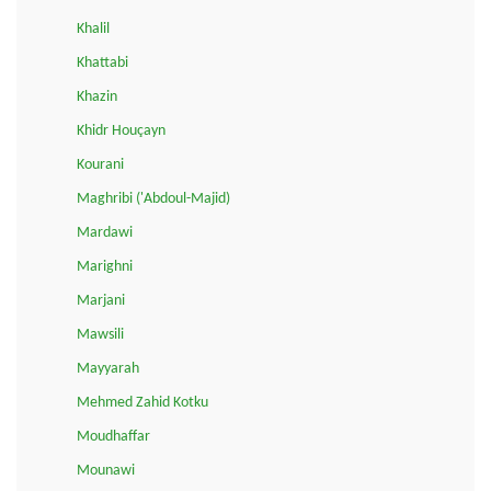
Khalil
Khattabi
Khazin
Khidr Houçayn
Kourani
Maghribi ('Abdoul-Majid)
Mardawi
Marighni
Marjani
Mawsili
Mayyarah
Mehmed Zahid Kotku
Moudhaffar
Mounawi