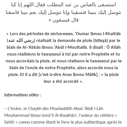
استسقى بالعباس بن عبد المطلب فقال اللهم إنا كنا
نتوسل إليك بنبينا فتسقينا وإنا نتوسل إليك بعم نبينا فاسقنا
قال فيسقون »
« Lors des périodes de sécheresses, ‘Oumar Ibnou l-Khattâb
(رضي الله عنه) réalisait la demande de pluie (istisqâ) par le
biais de Al-‘Abbâs Ibnou ‘Abdi l-Mouttalib. Il disait : Ô Allâh
nous réalisions le tawassoul à toi par notre Prophète et tu
nous accordais la pluie, et nous réalisons le tawassoul par le
biais de l’oncle de notre Prophète, alors accorde nous la
pluie. Et il a dit [c’est-à-dire Anas Ibnou Mâlik] : « la pluie
leur a été accordé ».
Informations utiles :
– L’Imâm, le Chaykh des Mouhaddith Aboû ‘Abdi l-Lâh
Mouhammad Ibnou Ismâ’îl Al-Boukhâri, l’auteur du célèbre «
Sahîh » connu comme étant le livre le plus authentique après le