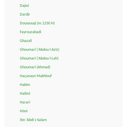
Dajwi
Dardir
Doussouqi (m.1230 H)
Fayrouzabadi
Ghazali
Ghoumari ('Abdou l-Aziz)
Ghoumari ('Abdou l-Lah)
Ghoumari (Ahmad)
Haçanayn Makhlouf
Hakim
Halimi
Harari
Hisni
Ibn 'Abdi s-Salam