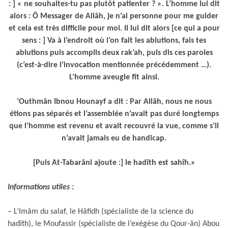
: ] « ne souhaites-tu pas plutôt patienter ? ». L’homme lui dit
alors : Ô Messager de Allâh, je n’ai personne pour me guider
et cela est très difficile pour moi. Il lui dit alors [ce qui a pour
sens : ] Va à l’endroit où l’on fait les ablutions, fais tes
ablutions puis accomplis deux rak’ah, puis dis ces paroles
(c’est-à-dire l’invocation mentionnée précédemment …).
L’homme aveugle fît ainsi.
‘Outhmân Ibnou Hounayf a dit : Par Allâh, nous ne nous
étions pas séparés et l’assemblée n’avait pas duré longtemps
que l’homme est revenu et avait recouvré la vue, comme s’il
n’avait jamais eu de handicap.
[Puis At-Tabarâni ajoute :] le hadîth est sahîh.»
Informations utiles :
– L’Imâm du salaf, le Hâfidh (spécialiste de la science du
hadîth), le Moufassir (spécialiste de l’exégèse du Qour-ân) Abou