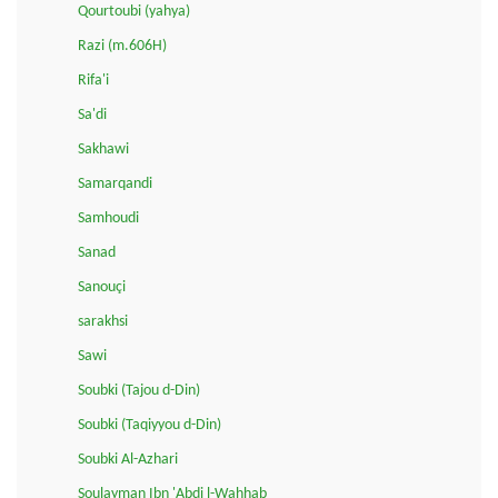
Qourtoubi (yahya)
Razi (m.606H)
Rifa'i
Sa'di
Sakhawi
Samarqandi
Samhoudi
Sanad
Sanouçi
sarakhsi
Sawi
Soubki (Tajou d-Din)
Soubki (Taqiyyou d-Din)
Soubki Al-Azhari
Soulayman Ibn 'Abdi l-Wahhab