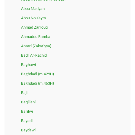
Abou Madyan
Abou Nou'aym
Ahmad Zarrouq
Ahmadou Bamba
Ansari (Zakariyya)
Badr Ar-Rachid
Baghawi
Baghdadi (m.429H)
Baghdadi (m.463H)
Baji
Baqillani
Barilwi
Bayadi
Baydawi