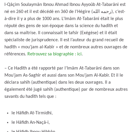
l-Qâçim Soulaymân Ibnou Ahmad Ibnou Ayyoûb At-Tabarâni est
né en 260 et il est décédé en 360 de l’Hégire (رحمه الله), c’est-
à-dire il y a plus de 1000 ans. L’Imâm At-Tabarâni était le plus
réputé des gens de son époque dans la science du hadîth et
dans sa maîtrise. Il connaissait le tafsîr (Exégèse) et il était
spécialiste de jurisprudence. Il est l’auteur du grand recueil de
hadîth « mou’jam al-Kabîr » et de nombreux autres ouvrages de
références.
Retrouvez sa biographie : ici
.
– Ce Hadîth a été rapporté par l’Imâm At-Tabarâni dans son
Mou’jam As-Saghîr et aussi dans son Mou’jam Al-Kabîr. Et il le
déclara sahîh (authentique) dans les deux ouvrages. Il a
également été jugé sahîh (authentique) par de nombreux autres
savants du hadîth tels que :
le Hâfidh At-Tirmidhi,
le Hâfidh An-Naçâ-i,
le Hâfidh Ibnou Hibbân,