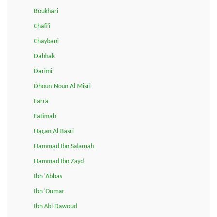
Boukhari
Chafi'i
Chaybani
Dahhak
Darimi
Dhoun-Noun Al-Misri
Farra
Fatimah
Haçan Al-Basri
Hammad Ibn Salamah
Hammad Ibn Zayd
Ibn 'Abbas
Ibn 'Oumar
Ibn Abi Dawoud