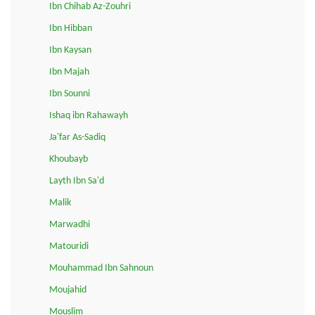
Ibn Chihab Az-Zouhri
Ibn Hibban
Ibn Kaysan
Ibn Majah
Ibn Sounni
Ishaq ibn Rahawayh
Ja'far As-Sadiq
Khoubayb
Layth Ibn Sa'd
Malik
Marwadhi
Matouridi
Mouhammad Ibn Sahnoun
Moujahid
Mouslim