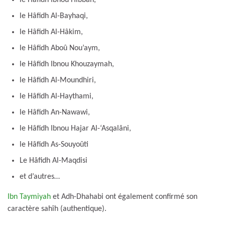
le Hâfidh Al-Bayhaqi,
le Hâfidh Al-Hâkim,
le Hâfidh Aboû Nou’aym,
le Hâfidh Ibnou Khouzaymah,
le Hâfidh Al-Moundhiri,
le Hâfidh Al-Haythami,
le Hâfidh An-Nawawi,
le Hâfidh Ibnou Hajar Al-‘Asqalâni,
le Hâfidh As-Souyoûti
Le Hâfidh Al-Maqdisi
et d’autres…
Ibn Taymiyah
et Adh-Dhahabi ont également confirmé son
caractère sahîh (authentique).