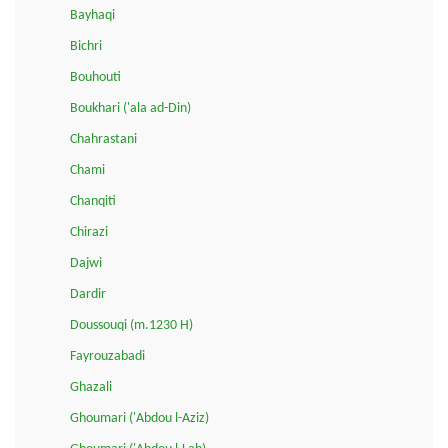
Bayhaqi
Bichri
Bouhouti
Boukhari ('ala ad-Din)
Chahrastani
Chami
Chanqiti
Chirazi
Dajwi
Dardir
Doussouqi (m.1230 H)
Fayrouzabadi
Ghazali
Ghoumari ('Abdou l-Aziz)