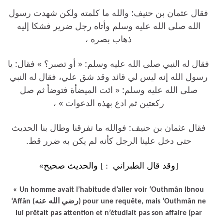
فقال عثمان بن حنيف: والله ما كلمته ولكن شهدت رسول
الله صلى الله عليه وسلم وأتاه رجل ضرير فشكا إليه
ذهاب بصره ،
فقال له النبي صلى الله عليه وسلم: « أو تصبر؟ » فقال: يا
رسول الله إنه ليس لي قائد وقد شق علي، فقال له النبي
صلى الله عليه وسلم: « ائت الميضأة فتوضأ ثم صل
ركعتين ثم ادع بهذه الدعوات » ،
فقال عثمان بن حنيف: فوالله ما تفرقنا وطال بنا الحديث
حتى دخل علينا الرجل كأنه لم يكن به ضرر قط.
»
[وقد قال
الطبر
اني
: ] والحديث صحيح
« Un homme avait l’habitude d’aller voir ‘Outhmân Ibnou
‘Affân (رضي الله عنه) pour une requête, mais ‘Outhmân ne
lui prêtait pas attention et n’étudiait pas son affaire (par