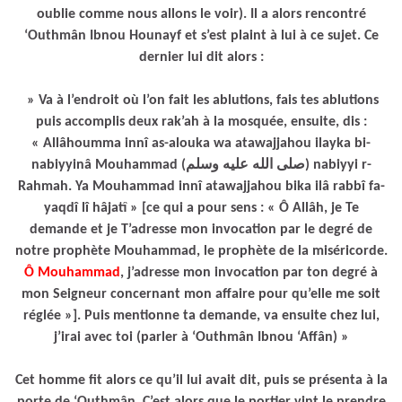
oublie comme nous allons le voir). Il a alors rencontré
‘Outhmân Ibnou Hounayf et s’est plaint à lui à ce sujet. Ce
dernier lui dit alors :
» Va à l’endroit où l’on fait les ablutions, fais tes ablutions
puis accomplis deux rak’ah à la mosquée, ensuite, dis :
« Allâhoumma innî as-alouka wa atawajjahou ilayka bi-
nabiyyinâ Mouhammad (صلى الله عليه وسلم) nabiyyi r-
Rahmah. Ya Mouhammad innî atawajjahou bika ilâ rabbî fa-
yaqdî lî hâjatî » [ce qui a pour sens : « Ô Allâh, je Te
demande et je T’adresse mon invocation par le degré de
notre prophète Mouhammad, le prophète de la miséricorde.
Ô Mouhammad
, j’adresse mon invocation par ton degré à
mon Seigneur concernant mon affaire pour qu’elle me soit
réglée »]. Puis mentionne ta demande, va ensuite chez lui,
j’irai avec toi (parler à ‘Outhmân Ibnou ‘Affân) »
Cet homme fit alors ce qu’il lui avait dit, puis se présenta à la
porte de ‘Outhmân. C’est alors que le portier vint le prendre