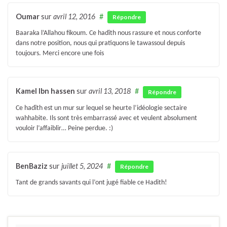
Oumar
sur
avril 12, 2016
#
Répondre
Baaraka l’Allahou fikoum. Ce hadîth nous rassure et nous conforte
dans notre position, nous qui pratiquons le tawassoul depuis
toujours. Merci encore une fois
Kamel Ibn hassen
sur
avril 13, 2018
#
Répondre
Ce hadîth est un mur sur lequel se heurte l’idéologie sectaire
wahhabite. Ils sont très embarrassé avec et veulent absolument
vouloir l’affaiblir… Peine perdue. :)
BenBaziz
sur
juillet 5, 2024
#
Répondre
Tant de grands savants qui l’ont jugé fiable ce Hadith!