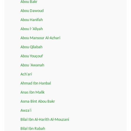
Abou Bakr
Abou Dawoud
Abou Hanifah
Abou l-'Aliyah
Abou Mansour Al-Azhari
Abou Qilabah
Abou Youçouf
Abou ‘Awanah
Ach'ari
Ahmad Ibn Hanbal
Anas Ibn Malik
Asma Bint Abou Bakr
Awza'i
Bilal Ibn Al-Harith Al-Mouzani
Bilal Ibn Rabah