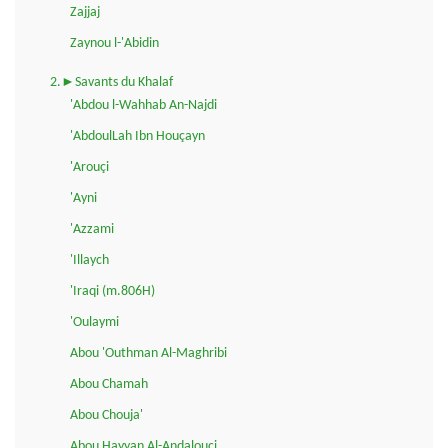
Zajjaj
Zaynou l-'Abidin
2.►Savants du Khalaf
'Abdou l-Wahhab An-Najdi
'AbdoulLah Ibn Houçayn
'Arouçi
'Ayni
'Azzami
'Illaych
'Iraqi (m.806H)
'Oulaymi
Abou 'Outhman Al-Maghribi
Abou Chamah
Abou Chouja'
Abou Hayyan Al-Andalouçi