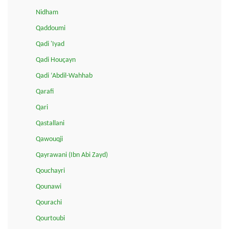
Nidham
Qaddoumi
Qadi 'Iyad
Qadi Houçayn
Qadi ‘Abdil-Wahhab
Qarafi
Qari
Qastallani
Qawouqji
Qayrawani (Ibn Abi Zayd)
Qouchayri
Qounawi
Qourachi
Qourtoubi