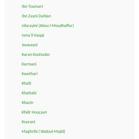
Ibn Toumart
Ibn Zayni Dahlan
Isfarayini (Abou l-Moudhaffar)
Isma'il Haqqi
Jouwayni
Karan Koutoubo
Karmani
Kawthari
Khalil
Khattabi
Khazin
Khidr Houçayn
Kourani
Maghribi ('Abdoul-Majid)