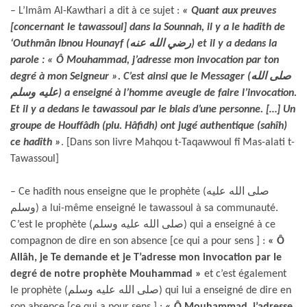
– L’Imâm Al-Kawthari a dit à ce sujet :
« Quant aux preuves
[concernant le tawassoul] dans la Sounnah, il y a le hadîth de
‘Outhmân Ibnou Hounayf (رضي الله عنه) et il y a dedans la
parole : « Ô Mouhammad, j’adresse mon invocation par ton
degré à mon Seigneur ». C’est ainsi que le Messager (صلى الله
عليه وسلم) a enseigné à l’homme aveugle de faire l’invocation.
Et il y a dedans le tawassoul par le biais d’une personne. […] Un
groupe de Houffâdh (plu. Hâfidh) ont jugé authentique (sahîh)
ce hadîth »
. [Dans son livre Mahqou t-Taqawwoul fî Mas-alati t-
Tawassoul]
– Ce hadîth nous enseigne que le prophète (صلى الله عليه
وسلم) a lui-même enseigné le tawassoul à sa communauté.
C’est le prophète (صلى الله عليه وسلم) qui a enseigné à ce
compagnon de dire en son absence [ce qui a pour sens ] :
« Ô
Allâh, je Te demande et je T’adresse mon invocation par le
degré de notre prophète Mouhammad »
et c’est également
le prophète (صلى الله عليه وسلم) qui lui a enseigné de dire en
son absence [ce qui a pour sens ] :
« Ô Mouhammad, j’adresse