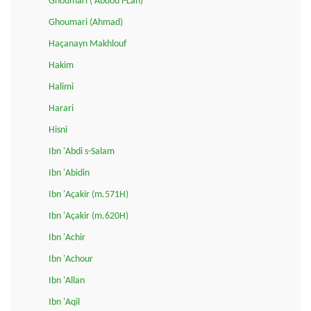
Ghoumari ('Abdou l-Lah)
Ghoumari (Ahmad)
Haçanayn Makhlouf
Hakim
Halimi
Harari
Hisni
Ibn 'Abdi s-Salam
Ibn 'Abidin
Ibn 'Açakir (m.571H)
Ibn 'Açakir (m.620H)
Ibn 'Achir
Ibn 'Achour
Ibn 'Allan
Ibn 'Aqil