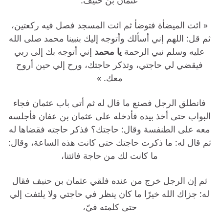
« ائت الميضأة فتوضأ ثم ائت المسجد فصل فيه ركعتين،
ثم قل: اللهم إني أسألك وأتوجه إليك بنبينا محمد صلى الله
عليه وسلم نبي الرحمة
يا محمد
إني أتوجه بك إلى ربي
فيقضي لي حاجتي، وتذكر حاجتك، ورح إلي حين أروح
معك. »
فانطلق الرجل فصنع ما قال له ثم أتى باب عثمان فجاء
البواب حتى أخذ بيده فأدخله على عثمان بن عفان فأجلسه
معه على الطنفسة وقال: حاجتك؟ فذكر حاجته فقضاها له
ثم قال له: ما ذكرت حاجتك حتى كانت هذه الساعة، وقال:
ما كانت لك من حاجة فائتنا،
ثم إن الرجل خرج من عنده فلقي عثمان بن حنيف فقال
له: جزاك الله خيرًا ما كان ينظر في حاجتي ولا يلتفت إلي
حتى كلمته فيّ،