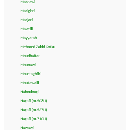
Mardawi
Marighni
Marjani
Mawsili
Mayyarah
Mehmed Zahid Kotku
Moudhaffar
Mounawi
Moustaghfiri
Moutawalli
Naboulouçi
Naçafi (m.508H)
Naçafi (m.537H)
Naçafi (m.710H)
Nawawi