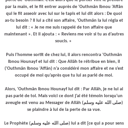
par la main, et le fit entrer auprès de ‘Outhmân Ibnou ‘Affân
qui le fit asseoir avec lui sur le tapis et lui dit alors : De quoi
as-tu besoin ? Il lui a cité son affaire, ‘Outhmân la lui régla et
lui dit : « Je ne me suis rappelé de ton affaire que
maintenant ». Et il ajouta : « Reviens me voir si tu as d’autres
soucis. »
Puis l’homme sortit de chez lui, il alors rencontra ‘Outhmân
Ibnou Hounayf et lui dit : Que Allâh te rétribue en bien, il
(‘Outhmân Ibnou ‘Affân) n’a considéré mon affaire et ne s’est
occupé de moi qu’après que tu lui as parlé de moi.
Alors, ‘Outhmân Ibnou Hounayf lui dit : Par Allâh, je ne lui ai
pas parlé de toi. Mais voici ce dont j’ai été témoin lorsqu’un
aveugle est venu au Messager de Allâh (صلى الله عليه وسلم)
se plaindre à lui de la perte de sa vue.
Le Prophète (صلى الله عليه وسلم) lui a dit [ce qui a pour sens