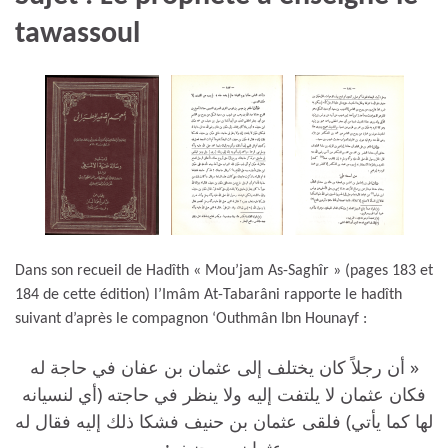
tawassoul
Dans son recueil de Hadîth « Mou’jam As-Saghîr » (pages 183 et
184 de cette édition) l’Imâm At-Tabarâni rapporte le hadîth
suivant d’après le compagnon ‘Outhmân Ibn Hounayf :
« أن رجلاً كان يختلف إلى عثمان بن عفان في حاجة له
فكان عثمان لا يلتفت إليه ولا ينظر في حاجته (أي لنسيانه
لها كما يأتي) فلقى عثمان بن حنيف فشكا ذلك إليه فقال له
عثمان بن حنيف: