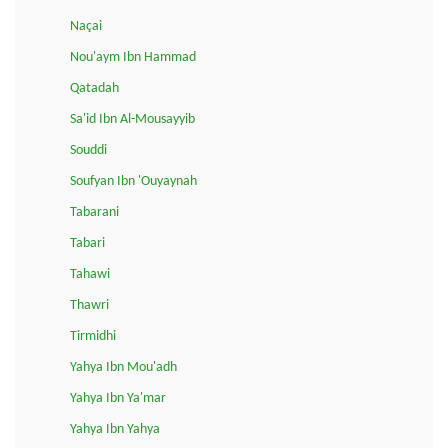
Naçai
Nou'aym Ibn Hammad
Qatadah
Sa'id Ibn Al-Mousayyib
Souddi
Soufyan Ibn 'Ouyaynah
Tabarani
Tabari
Tahawi
Thawri
Tirmidhi
Yahya Ibn Mou'adh
Yahya Ibn Ya'mar
Yahya Ibn Yahya