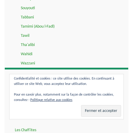
Souyouti
Tabbani
Tamimi (Abou l-Fadl)
Tawil
Tha'alibi
Wahidi
Wazzani
Zabidi
Confidentialité et cookies : ce site utilise des cookies. En continuant à
Zarkachi
utiliser ce site Web, vous acceptez leur utilisation.
Zourqani
Pour en savoir plus, notamment sur la façon de contrôler les cookies,
consultez :
Politique relative aux cookies
Al Azhar
Dar al-Fatwa Australia
Dar Al-Ifta Al-Misriyyah
Les Chafi'ites