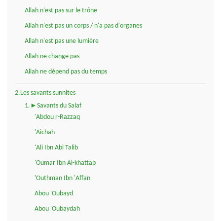
Allah n'est pas sur le trône
Allah n'est pas un corps / n'a pas d'organes
Allah n'est pas une lumière
Allah ne change pas
Allah ne dépend pas du temps
2.Les savants sunnites
1.►Savants du Salaf
'Abdou r-Razzaq
'Aichah
'Ali Ibn Abi Talib
'Oumar Ibn Al-khattab
'Outhman Ibn 'Affan
Abou 'Oubayd
Abou 'Oubaydah