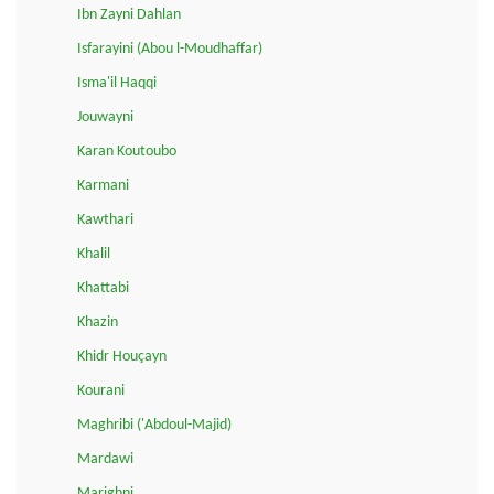
Ibn Zayni Dahlan
Isfarayini (Abou l-Moudhaffar)
Isma'il Haqqi
Jouwayni
Karan Koutoubo
Karmani
Kawthari
Khalil
Khattabi
Khazin
Khidr Houçayn
Kourani
Maghribi ('Abdoul-Majid)
Mardawi
Marighni