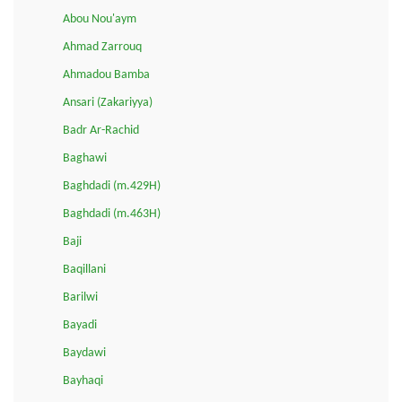
Abou Nou'aym
Ahmad Zarrouq
Ahmadou Bamba
Ansari (Zakariyya)
Badr Ar-Rachid
Baghawi
Baghdadi (m.429H)
Baghdadi (m.463H)
Baji
Baqillani
Barilwi
Bayadi
Baydawi
Bayhaqi