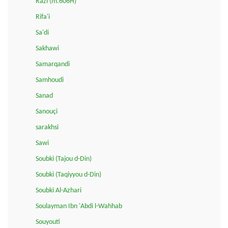
Razi (m.606H)
Rifa'i
Sa'di
Sakhawi
Samarqandi
Samhoudi
Sanad
Sanouçi
sarakhsi
Sawi
Soubki (Tajou d-Din)
Soubki (Taqiyyou d-Din)
Soubki Al-Azhari
Soulayman Ibn 'Abdi l-Wahhab
Souyouti