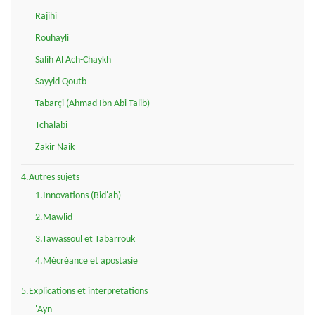
Rajihi
Rouhayli
Salih Al Ach-Chaykh
Sayyid Qoutb
Tabarçi (Ahmad Ibn Abi Talib)
Tchalabi
Zakir Naik
4.Autres sujets
1.Innovations (Bid'ah)
2.Mawlid
3.Tawassoul et Tabarrouk
4.Mécréance et apostasie
5.Explications et interpretations
'Ayn