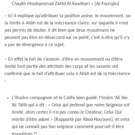
Chaykh Mouhammad Zâhid Al-Kawthari » [Al-Fourqân]
– Ici il explique qu’attribuer la position assise, le mouvement, ou
la limite à Allâh est de la mécréance claire, sur laquelle il n’est
pas permis de douter. Il dit bien que deux musulmans ne
peuvent pas être en désaccord sur ce point, c’est-à-dire qu’il n’y
a pas de divergence à ce sujet.
– En effet le fait de s’asseoir, d’être en mouvement ou d’être
limité font partie des attributs des corps et les savants ont
confirmé que le fait d’attribuer cela à Allâh est de la mécréance
:
L’illustre compagnon et le Calife bien guidé, l’Imâm ‘Ali Ibn
Ibî Tâlib qui a dit :
« Celui qui prétend que notre Seigneur est
limité, alors certes il n’a pas connu le Créateur, Celui Qui
mérite d’être adoré »
[Rapporté par Aboû Nou’aym], et celui
qui ne connaît pas Son seigneur comment pourrait-il être
musulman ?!