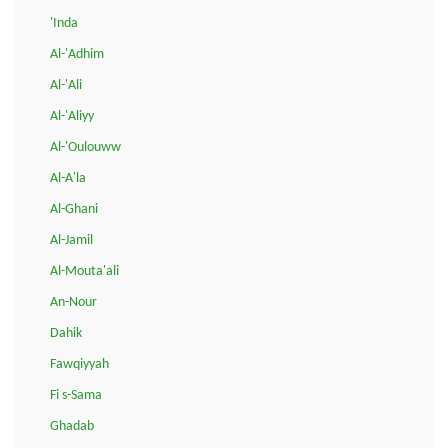
'Inda
Al-'Adhim
Al-'Ali
Al-'Aliyy
Al-'Oulouww
Al-A'la
Al-Ghani
Al-Jamil
Al-Mouta'ali
An-Nour
Dahik
Fawqiyyah
Fi s-Sama
Ghadab