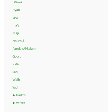
Istawa
Ityan
ja-a
ma'a
Maji
Nouzoul
Parole (Al-kalam)
Qourb
Rida
Saq
Wajh
Yad
►Hadith
►Verset