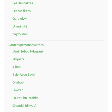
Les Hanbalites
Les Malikites
Qarawiyyin
Unanimité
Zaytounah
3.Autres personnes citées
'Amili (Abou l-Hassan)
'Ayyachi
Albani
Bakr Abou Zayd
Dhahabi
Fawzan
Fourat ibn Ibrahim
Ghamidi (dhiyab)