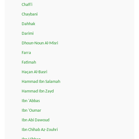
Chafi'i
Chaybani
Dahhak
Darimi
Dhoun-Noun Al-Misri
Farra
Fatimah
Haçan Al-Basri
Hammad Ibn Salamah
Hammad Ibn Zayd
Ibn 'Abbas
Ibn 'Oumar
Ibn Abi Dawoud
Ibn Chihab Az-Zouhri