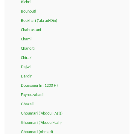
Bichri
Bouhouti
Boukhari ('ala ad-Din)
Chahrastani
Chami
Chanqiti
Chirazi
Dajwi
Dardir
Doussouqi (m.1230 H)
Fayrouzabadi
Ghazali
Ghoumari ('Abdou l-Aziz)
Ghoumari ('Abdou l-Lah)
Ghoumari (Ahmad)