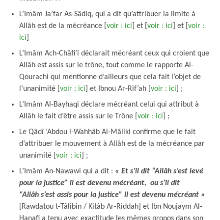
L’Imâm Ja’far As-Sâdiq, qui a dit qu’attribuer la limite à
Allâh est de la mécréance [
voir : ici
] et [
voir : ici
] et [
voir :
ici
]
L’Imâm Ach-Châfi’i déclarait mécréant ceux qui croient que
Allâh est assis sur le trône, tout comme le rapporte Al-
Qourachi qui mentionne d’ailleurs que cela fait l’objet de
l’unanimité [
voir : ici
] et Ibnou Ar-Rif’ah [
voir : ici
] ;
L’Imâm Al-Bayhaqi déclare mécréant celui qui attribut à
Allâh le fait d’être assis sur le Trône [
voir : ici
] ;
Le Qâdî ‘Abdou l-Wahhâb Al-Mâliki confirme que le fait
d’attribuer le mouvement à Allâh est de la mécréance par
unanimité [
voir : ici
] ;
L’Imâm An-Nawawi qui a dit :
« Et s’il dit “Allâh s’est levé
pour la justice” il est devenu mécréant, ou s’il dit
“Allâh s’est assis pour la justice” il est devenu mécréant »
[Rawdatou t-Tâlibîn / Kitâb Ar-Riddah] et Ibn Noujaym Al-
Hanafi a tenu avec exactitude les mêmes propos dans son