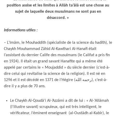
position assise et les limites à Allâh ta’âlâ est une chose au
sujet de laquelle deux musulmans ne sont pas en
désaccord. »
Informations utiles :
– L’Imâm, le Mouhaddith (spécialiste de la science du hadîth), le
Chaykh Mouhammad Zâhid Al-Kawthari Al-Hanafi était
l’assistant du dernier Calife des musulmans (le Califat a pris fin
en 1924). Il était un grand savant Hanafite qui a même été
appelé par certains le « Moujaddid » du siècle dernier (c’est-à-
dire celui qui revitalise la science de la religion). Il est né en
1296 et il est décédé en 1371 de l’Hégire (رحمه الله), c’est-à-
dire il y a plus de 70 ans.
Le Chaykh Al-Qoudâ’i Al-’Azzâmi a dit de lui : « Al-‘Allâmah
(l’illustre savant) scrupuleux, qui est très intelligent, le
vérificateur, l’éminent enseignant (al-Oustâdh al-Kabîr), le