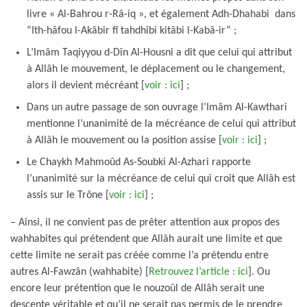
livre « Al-Bahrou r-Râ-iq », et également Adh-Dhahabi dans
“Ith-hâfou l-Akâbir fî tahdhîbi kitâbi l-Kabâ-ir” ;
L’Imâm Taqiyyou d-Dîn Al-Housni a dit que celui qui attribut
à Allâh le mouvement, le déplacement ou le changement,
alors il devient mécréant [
voir : ici
] ;
Dans un autre passage de son ouvrage l’Imâm Al-Kawthari
mentionne l’unanimité de la mécréance de celui qui attribut
à Allâh le mouvement ou la position assise [
voir : ici
] ;
Le Chaykh Mahmoûd As-Soubki Al-Azhari rapporte
l’unanimité sur la mécréance de celui qui croit que Allâh est
assis sur le Trône [
voir : ici
] ;
– Ainsi, il ne convient pas de prêter attention aux propos des
wahhabites qui prétendent que Allâh aurait une limite et que
cette limite ne serait pas créée comme l’a prétendu entre
autres Al-Fawzân (wahhabite) [
Retrouvez l’article : ici
]. Ou
encore leur prétention que le nouzoûl de Allâh serait une
descente véritable et qu’il ne serait pas permis de le prendre