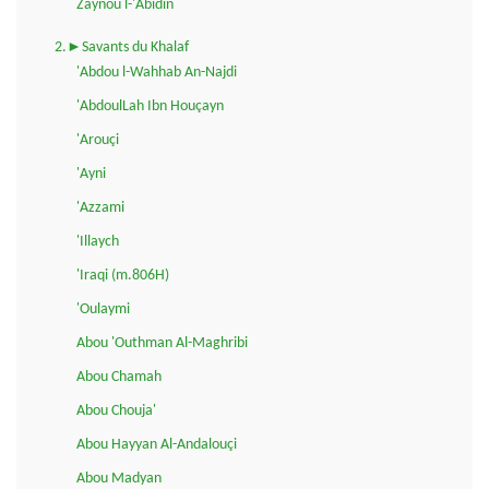
Zaynou l-'Abidin
2.►Savants du Khalaf
'Abdou l-Wahhab An-Najdi
'AbdoulLah Ibn Houçayn
'Arouçi
'Ayni
'Azzami
'Illaych
'Iraqi (m.806H)
'Oulaymi
Abou 'Outhman Al-Maghribi
Abou Chamah
Abou Chouja'
Abou Hayyan Al-Andalouçi
Abou Madyan