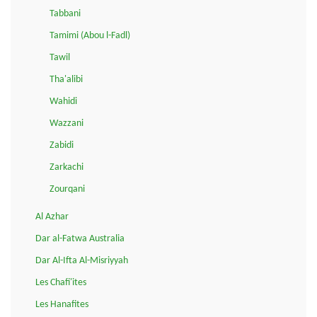
Tabbani
Tamimi (Abou l-Fadl)
Tawil
Tha'alibi
Wahidi
Wazzani
Zabidi
Zarkachi
Zourqani
Al Azhar
Dar al-Fatwa Australia
Dar Al-Ifta Al-Misriyyah
Les Chafi'ites
Les Hanafites