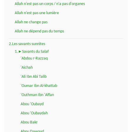
Allah n'est pas un corps / n'a pas d'organes
Allah n'est pas une lumière
Allah ne change pas
Allah ne dépend pas du temps
2.Les savants sunnites
1.►Savants du Salaf
'Abdou r-Razzaq
'Aichah
'Ali Ibn Abi Talib
'Oumar Ibn Al-khattab
'Outhman Ibn 'Affan
Abou 'Oubayd
Abou 'Oubaydah
Abou Bakr
Abou Dawoud