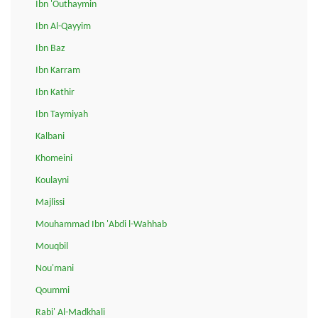
Ibn 'Outhaymin
Ibn Al-Qayyim
Ibn Baz
Ibn Karram
Ibn Kathir
Ibn Taymiyah
Kalbani
Khomeini
Koulayni
Majlissi
Mouhammad Ibn 'Abdi l-Wahhab
Mouqbil
Nou'mani
Qoummi
Rabi' Al-Madkhali