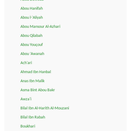
Abou Hanifah
Abou l-'Aliyah
Abou Mansour Al-Azhari
Abou Qilabah
Abou Youçouf
Abou ‘Awanah
Ach'ari
Ahmad Ibn Hanbal
Anas Ibn Malik
Asma Bint Abou Bakr
Awza'i
Bilal Ibn Al-Harith Al-Mouzani
Bilal Ibn Rabah
Boukhari