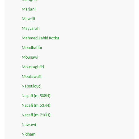
Marjani
Mawsili
Mayyarah
Mehmed Zahid Kotku
Moudhaffar
Mounawi
Moustaghfiri
Moutawalli
Naboulouçi
Naçafi (m.508H)
Naçafi (m.537H)
Naçafi (m.710H)
Nawawi
Nidham