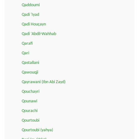
Qaddoumi
Qadi 'Iyad
Qadi Houçayn
Qadi ‘Abdil-Wahhab
Qarafi
Qari
Qastallani
Qawouqji
Qayrawani (Ibn Abi Zayd)
Qouchayri
Qounawi
Qourachi
Qourtoubi
Qourtoubi (yahya)