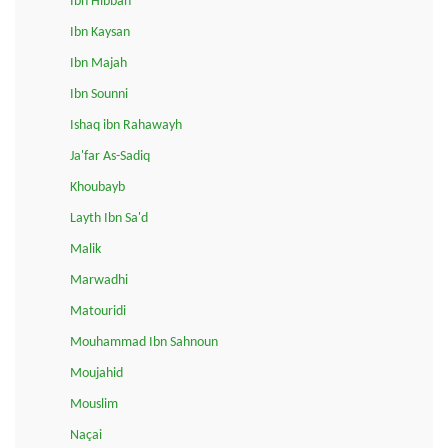
Ibn Hibban
Ibn Kaysan
Ibn Majah
Ibn Sounni
Ishaq ibn Rahawayh
Ja'far As-Sadiq
Khoubayb
Layth Ibn Sa'd
Malik
Marwadhi
Matouridi
Mouhammad Ibn Sahnoun
Moujahid
Mouslim
Naçai