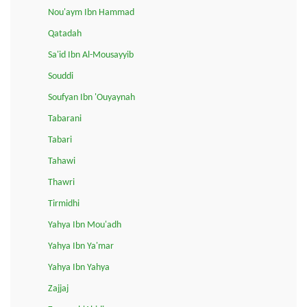
Nou'aym Ibn Hammad
Qatadah
Sa'id Ibn Al-Mousayyib
Souddi
Soufyan Ibn 'Ouyaynah
Tabarani
Tabari
Tahawi
Thawri
Tirmidhi
Yahya Ibn Mou'adh
Yahya Ibn Ya'mar
Yahya Ibn Yahya
Zajjaj