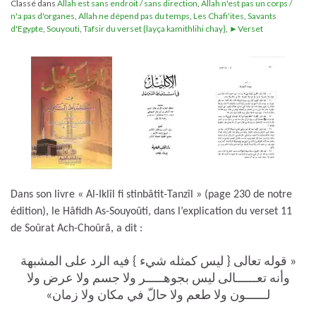
Classé dans
Allah est sans endroit / sans direction
,
Allah n'est pas un corps /
n'a pas d'organes
,
Allah ne dépend pas du temps
,
Les Chafi'ites
,
Savants
d'Egypte
,
Souyouti
,
Tafsir du verset {layça kamithlihi chay}
,
►Verset
Dans son livre « Al-Iklîl fi stinbâtit-Tanzîl » (page 230 de notre
édition), le Hâfidh As-Souyoûti, dans l’explication du verset 11
de Soûrat Ach-Choûrâ, a dit :
« قوله تعالى { ليس كمثله شيء } فيه الرد على المشبهة
وأنه تعــــــالى ليس بجوهـــــر ولا جسم ولا عرض ولا
لــــــون ولا طعم ولا حالّ في مكان ولا زمان»