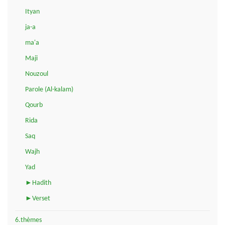
Ityan
ja-a
ma'a
Maji
Nouzoul
Parole (Al-kalam)
Qourb
Rida
Saq
Wajh
Yad
►Hadith
►Verset
6.thèmes