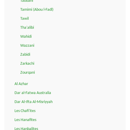
Tabbani
Tamimi (Abou l-Fadl)
Tawil
Tha'alibi
Wahidi
Wazzani
Zabidi
Zarkachi
Zourqani
Al Azhar
Dar al-Fatwa Australia
Dar Al-Ifta Al-Misriyyah
Les Chafi'ites
Les Hanafites
Les Hanbalites