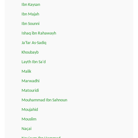
Ibn Kaysan
Ibn Majah
Ibn Sounni
Ishaq ibn Rahawayh
Ja'far As-Sadiq
Khoubayb
Layth Ibn Sa'd
Malik
Marwadhi
Matouridi
Mouhammad Ibn Sahnoun
Moujahid
Mouslim
Naçai