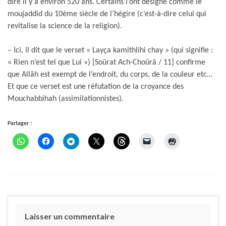
dire il y a environ 520 ans. Certains l’ont désigné comme le
moujaddid du 10ème siècle de l’hégire (c’est-à-dire celui qui
revitalise la science de la religion).
– Ici, il dit que le verset « Layça kamithlihi chay » (qui signifie :
« Rien n’est tel que Lui ») [Soûrat Ach-Choûrâ / 11] confirme
que Allâh est exempt de l’endroit, du corps, de la couleur etc…
Et que ce verset est une réfutation de la croyance des
Mouchabbihah (assimilationnistes).
Partager :
Laisser un commentaire