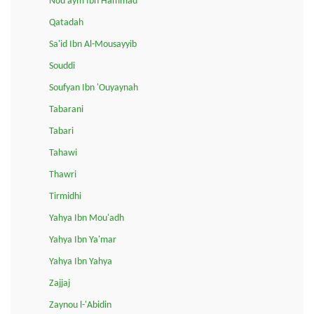
Nou'aym Ibn Hammad
Qatadah
Sa'id Ibn Al-Mousayyib
Souddi
Soufyan Ibn 'Ouyaynah
Tabarani
Tabari
Tahawi
Thawri
Tirmidhi
Yahya Ibn Mou'adh
Yahya Ibn Ya'mar
Yahya Ibn Yahya
Zajjaj
Zaynou l-'Abidin