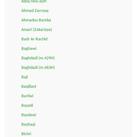
Abou Nou'aym
Ahmad Zarrouq
Ahmadou Bamba
Ansari (Zakariyya)
Badr Ar-Rachid
Baghawi
Baghdadi (m.429H)
Baghdadi (m.463H)
Baji
Baqillani
Barilwi
Bayadi
Baydawi
Bayhaqi
Bichri