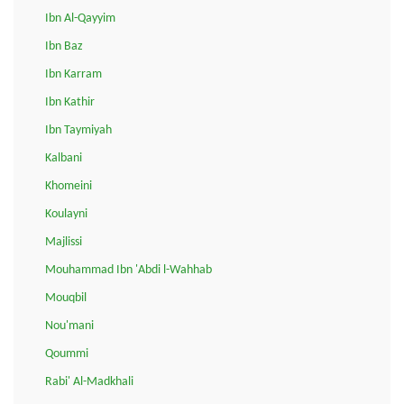
Ibn Al-Qayyim
Ibn Baz
Ibn Karram
Ibn Kathir
Ibn Taymiyah
Kalbani
Khomeini
Koulayni
Majlissi
Mouhammad Ibn 'Abdi l-Wahhab
Mouqbil
Nou'mani
Qoummi
Rabi' Al-Madkhali