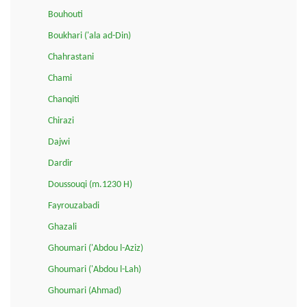
Bouhouti
Boukhari ('ala ad-Din)
Chahrastani
Chami
Chanqiti
Chirazi
Dajwi
Dardir
Doussouqi (m.1230 H)
Fayrouzabadi
Ghazali
Ghoumari ('Abdou l-Aziz)
Ghoumari ('Abdou l-Lah)
Ghoumari (Ahmad)