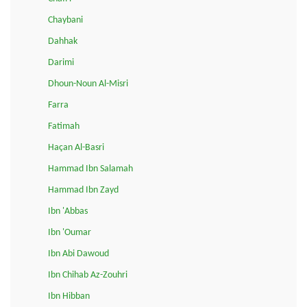
Chaybani
Dahhak
Darimi
Dhoun-Noun Al-Misri
Farra
Fatimah
Haçan Al-Basri
Hammad Ibn Salamah
Hammad Ibn Zayd
Ibn 'Abbas
Ibn 'Oumar
Ibn Abi Dawoud
Ibn Chihab Az-Zouhri
Ibn Hibban