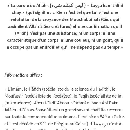
« La parole de Allâh : {ليس كمثله شيء } « Layça kamithlihi
chay » (qui signifie : « Rien n’est tel que Lui ») est une
réfutation de la croyance des Mouchabbihah (Ceux qui
assimilent Allâh à Ses créatures) et une confirmation qu’Il
(Allâh) n’est pas une substance, ni un corps, ni une
caractéristique d’un corps, ni une couleur, ni un goût, qu’Il
n’occupe pas un endroit et qu’Il ne dépend pas du temps »
Informations utiles :
– L’Imâm, le Hâfidh (spécialiste de la science du Hadîth), le
Moufassir (spécialiste de l’exégèse), le Faqîh (spécialiste de la
jurisprudence), Abou l-Fadl ‘Abdou r-Rahmân ibnou Abi Bakr
Jalâlou d-Dîn as-Souyoûti est un grand savant chafi’ite reconnu
par toute la communauté musulmane. Il est né en 849 au Caire
et il est décédé en 911 de l’hégire au Caire (رحمه الله) c’est-à-