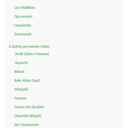
Les Malikites
Qarawiyyin
Unanimité
Zaytounah
3.Autres personnes citées
'Amili (Abou l-Hassan)
'Ayyachi
Albani
Bakr Abou Zayd
Dhahabi
Fawzan
Fourat ibn Ibrahim
Ghamidi (dhiyab)
Ibn 'Outhaymin