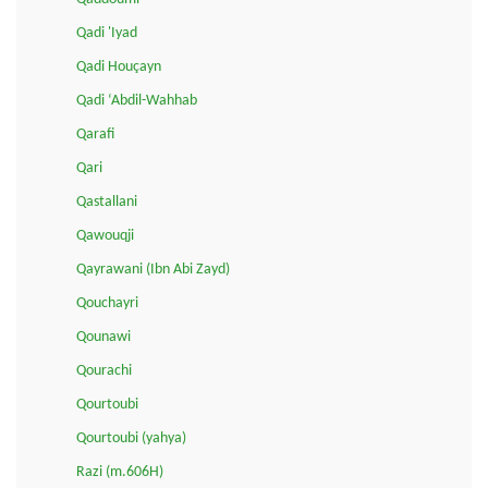
Qadi 'Iyad
Qadi Houçayn
Qadi ‘Abdil-Wahhab
Qarafi
Qari
Qastallani
Qawouqji
Qayrawani (Ibn Abi Zayd)
Qouchayri
Qounawi
Qourachi
Qourtoubi
Qourtoubi (yahya)
Razi (m.606H)