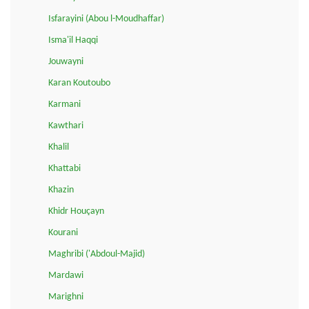
Isfarayini (Abou l-Moudhaffar)
Isma'il Haqqi
Jouwayni
Karan Koutoubo
Karmani
Kawthari
Khalil
Khattabi
Khazin
Khidr Houçayn
Kourani
Maghribi ('Abdoul-Majid)
Mardawi
Marighni