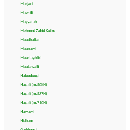
Marjani
Mawsili
Mayyarah
Mehmed Zahid Kotku
Moudhaffar
Mounawi
Moustaghfiri
Moutawalli
Naboulouçi
Naçafi (m.508H)
Naçafi (m.537H)
Naçafi (m.710H)
Nawawi
Nidham
Qaddoumi