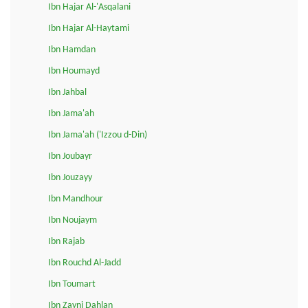
Ibn Hajar Al-'Asqalani
Ibn Hajar Al-Haytami
Ibn Hamdan
Ibn Houmayd
Ibn Jahbal
Ibn Jama'ah
Ibn Jama'ah ('Izzou d-Din)
Ibn Joubayr
Ibn Jouzayy
Ibn Mandhour
Ibn Noujaym
Ibn Rajab
Ibn Rouchd Al-Jadd
Ibn Toumart
Ibn Zayni Dahlan