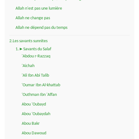
Allah n'est pas une lumière
Allah ne change pas
Allah ne dépend pas du temps
2.Les savants sunnites
1.►Savants du Salaf
'Abdou r-Razzaq
'Aichah
'Ali Ibn Abi Talib
'Oumar Ibn Al-khattab
'Outhman Ibn 'Affan
Abou 'Oubayd
Abou 'Oubaydah
Abou Bakr
Abou Dawoud