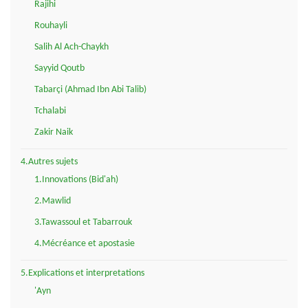
Rajihi
Rouhayli
Salih Al Ach-Chaykh
Sayyid Qoutb
Tabarçi (Ahmad Ibn Abi Talib)
Tchalabi
Zakir Naik
4.Autres sujets
1.Innovations (Bid'ah)
2.Mawlid
3.Tawassoul et Tabarrouk
4.Mécréance et apostasie
5.Explications et interpretations
'Ayn