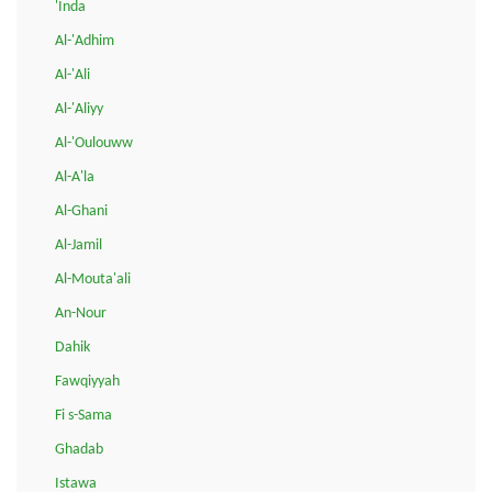
'Inda
Al-'Adhim
Al-'Ali
Al-'Aliyy
Al-'Oulouww
Al-A'la
Al-Ghani
Al-Jamil
Al-Mouta'ali
An-Nour
Dahik
Fawqiyyah
Fi s-Sama
Ghadab
Istawa