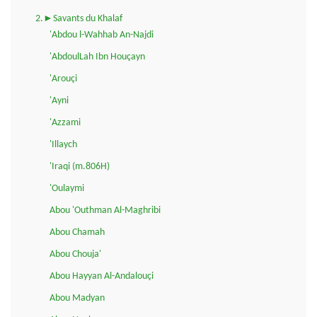
2.►Savants du Khalaf
'Abdou l-Wahhab An-Najdi
'AbdoulLah Ibn Houçayn
'Arouçi
'Ayni
'Azzami
'Illaych
'Iraqi (m.806H)
'Oulaymi
Abou 'Outhman Al-Maghribi
Abou Chamah
Abou Chouja'
Abou Hayyan Al-Andalouçi
Abou Madyan