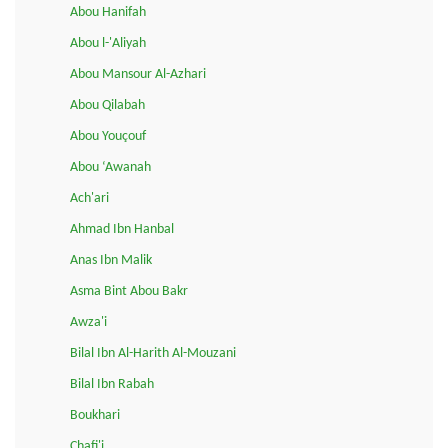
Abou Hanifah
Abou l-'Aliyah
Abou Mansour Al-Azhari
Abou Qilabah
Abou Youçouf
Abou ‘Awanah
Ach'ari
Ahmad Ibn Hanbal
Anas Ibn Malik
Asma Bint Abou Bakr
Awza'i
Bilal Ibn Al-Harith Al-Mouzani
Bilal Ibn Rabah
Boukhari
Chafi'i