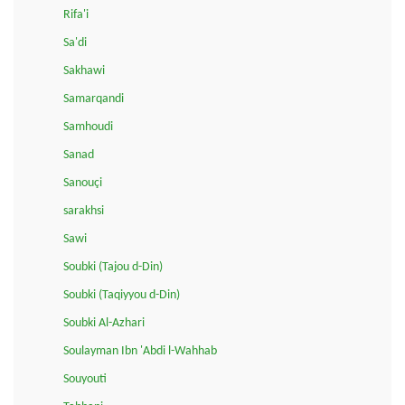
Rifa'i
Sa'di
Sakhawi
Samarqandi
Samhoudi
Sanad
Sanouçi
sarakhsi
Sawi
Soubki (Tajou d-Din)
Soubki (Taqiyyou d-Din)
Soubki Al-Azhari
Soulayman Ibn 'Abdi l-Wahhab
Souyouti