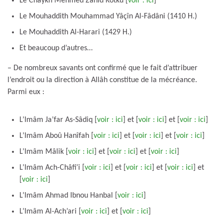
Le Chaykh Mehmed Zâhid Kotku [
voir : ici
]
Le Mouhaddith Mouhammad Yâçîn Al-Fâdâni (1410 H.)
Le Mouhaddith Al-Harari (1429 H.)
Et beaucoup d’autres…
– De nombreux savants ont confirmé que le fait d’attribuer
l’endroit ou la direction à Allâh constitue de la mécréance.
Parmi eux :
L’Imâm Ja’far As-Sâdiq [
voir : ici
] et [
voir : ici
] et [
voir : ici
]
L’Imâm Aboû Hanîfah [
voir : ici
] et [
voir : ici
] et [
voir : ici
]
L’Imâm Mâlik [
voir : ici
] et [
voir : ici
] et [
voir : ici
]
L’Imâm Ach-Châfi’i [
voir : ici
] et [
voir : ici
] et [
voir : ici
] et
[
voir : ici
]
L’Imâm Ahmad Ibnou Hanbal [
voir : ici
]
L’Imâm Al-Ach’ari [
voir : ici
] et [
voir : ici
]