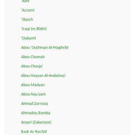
'Ayni
'Azzami
'Illaych
'Iraqi (m.806H)
'Oulaymi
Abou 'Outhman Al-Maghribi
Abou Chamah
Abou Chouja'
Abou Hayyan Al-Andalouçi
Abou Madyan
Abou Nou'aym
Ahmad Zarrouq
Ahmadou Bamba
Ansari (Zakariyya)
Badr Ar-Rachid