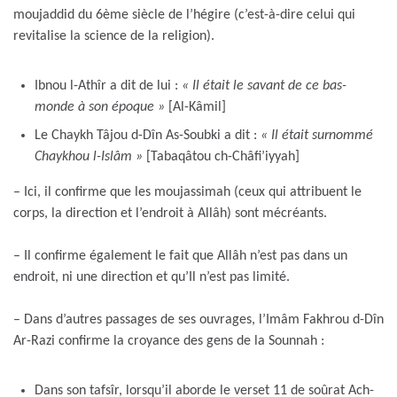
moujaddid du 6ème siècle de l’hégire (c’est-à-dire celui qui
revitalise la science de la religion).
Ibnou l-Athîr a dit de lui :
« Il était le savant de ce bas-
monde à son époque
»
[Al-Kâmil]
Le Chaykh Tâjou d-Dîn As-Soubki a dit :
« Il était surnommé
Chaykhou l-Islâm »
[Tabaqâtou ch-Châfi’iyyah]
– Ici, il confirme que les moujassimah (ceux qui attribuent le
corps, la direction et l’endroit à Allâh) sont mécréants.
– Il confirme également le fait que Allâh n’est pas dans un
endroit, ni une direction et qu’Il n’est pas limité.
– Dans d’autres passages de ses ouvrages, l’Imâm Fakhrou d-Dîn
Ar-Razi confirme la croyance des gens de la Sounnah :
Dans son tafsîr, lorsqu’il aborde le verset 11 de soûrat Ach-