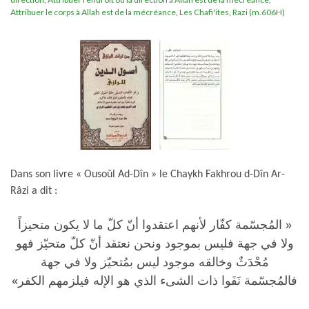
Attribuer le corps à Allah est de la mécréance
,
Les Chafi'ites
,
Razi (m.606H)
Dans son livre « Ousoûl Ad-Dîn » le Chaykh Fakhrou d-Dîn Ar-
Râzi a dit :
« المُجسّمة كفّار لأنهم اعتقدوا أنّ كلّ ما لا يكون متحيزاً
ولا في جهة فليس بموجود ونحن نعتقد أنّ كلّ متحيّز فهو
مُحْدَثٌ وخالقه موجود ليس بمُتحيّز ولا في جهة
فالمُجسّمة نَفَوا ذات الشىء الذي هو الإله فيلزمهم الكفر»