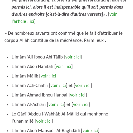
wîl (interprétation), et si le ta-wîl (interprétation) nous est
permis ici, alors il est indispensable qu’il soit permis dans
d’autres endroits [c’est-à-dire d’autres versets]».
[
voir
l’article : ici
]
– De nombreux savants ont confirmé que le fait d’attribuer le
corps à Allâh constitue de la mécréance. Parmi eux :
L’Imâm ‘Ali Ibnou Abî Tâlib [
voir : ici
]
L’Imâm Aboû Hanîfah [
voir : ici
]
L’Imâm Mâlik [
voir : ici
]
L’Imâm Ach-Châfi’i [
voir : ici
] et [
voir : ici
]
L’Imâm Ahmad Ibnou Hanbal [
voir : ici
]
L’Imâm Al-Ach’ari [
voir : ici
] et [
voir : ici
]
Le Qâdî ‘Abdou l-Wahhâb Al-Mâliki qui mentionne
l’unanimité [
voir : ici
]
L’Imâm Aboû Mansoûr Al-Baghdâdi [
voir : ici
]