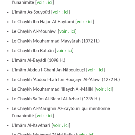
l’unanimité [
voir : ici
]
L’Imâm As-Souyoûti [
voir : ici
]
Le Chaykh Ibn Hajar Al-Haytami [
voir : ici
]
Le Chaykh Al-Mounâwi [
voir : ici
]
Le Chaykh Mouhammad Mayyârah (1072 H.)
Le Chaykh Ibn Balbân [
voir : ici
]
L’Imâm Al-Bayâdi (1098 H.)
L’Imâm Abdou l-Ghani An-Nâboulouçi [
voir : ici
]
Le Chaykh ‘Abdou l-Lâh Ibn Houçayn Al-‘Alawi (1272 H.)
Le Chaykh Mouhammad ‘illaych Al-Mâliki [
voir : ici
]
Le Chaykh Salîm Al-Bichri Al-Azhari (1335 H.)
Le Chaykh Al-Marighni Az-Zaytoûni qui mentionne
l’unanimité [
voir : ici
]
L’Imâm Al-Kawthari [
voir : ici
]