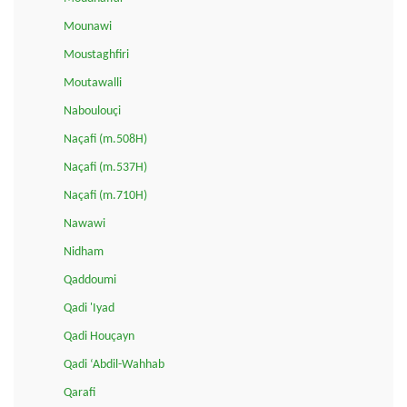
Mounawi
Moustaghfiri
Moutawalli
Naboulouçi
Naçafi (m.508H)
Naçafi (m.537H)
Naçafi (m.710H)
Nawawi
Nidham
Qaddoumi
Qadi 'Iyad
Qadi Houçayn
Qadi ‘Abdil-Wahhab
Qarafi