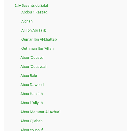
1.►Savants du Salaf
'Abdou r-Razzaq
'Aichah
'Ali Ibn Abi Talib
'Oumar Ibn Al-khattab
'Outhman Ibn 'Affan
Abou 'Oubayd
Abou 'Oubaydah
Abou Bakr
Abou Dawoud
Abou Hanifah
Abou l-'Aliyah
Abou Mansour Al-Azhari
Abou Qilabah
Abou Youçouf