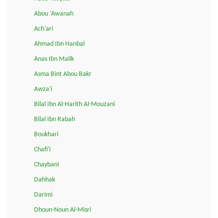
Abou ‘Awanah
Ach'ari
Ahmad Ibn Hanbal
Anas Ibn Malik
Asma Bint Abou Bakr
Awza'i
Bilal Ibn Al-Harith Al-Mouzani
Bilal Ibn Rabah
Boukhari
Chafi'i
Chaybani
Dahhak
Darimi
Dhoun-Noun Al-Misri