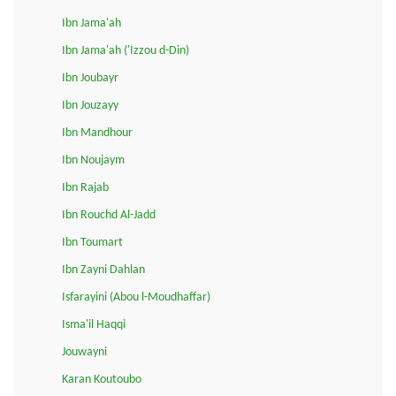
Ibn Jama'ah
Ibn Jama'ah ('Izzou d-Din)
Ibn Joubayr
Ibn Jouzayy
Ibn Mandhour
Ibn Noujaym
Ibn Rajab
Ibn Rouchd Al-Jadd
Ibn Toumart
Ibn Zayni Dahlan
Isfarayini (Abou l-Moudhaffar)
Isma'il Haqqi
Jouwayni
Karan Koutoubo