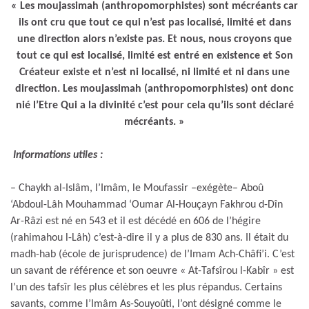
« Les moujassimah (anthropomorphistes) sont mécréants car
ils ont cru que tout ce qui n’est pas localisé, limité et dans
une direction alors n’existe pas. Et nous, nous croyons que
tout ce qui est localisé, limité est entré en existence et Son
Créateur existe et n’est ni localisé, ni limité et ni dans une
direction. Les moujassimah (anthropomorphistes) ont donc
nié l’Etre Qui a la divinité c’est pour cela qu’ils sont déclaré
mécréants. »
Informations utiles :
– Chaykh al-Islâm, l’Imâm, le Moufassir –exégète– Aboû
‘Abdoul-Lâh Mouhammad ‘Oumar Al-Houçayn Fakhrou d-Dîn
Ar-Râzi est né en 543 et il est décédé en 606 de l’hégire
(rahimahou l-Lâh) c’est-à-dire il y a plus de 830 ans. Il était du
madh-hab (école de jurisprudence) de l’Imam Ach-Châfi’i. C’est
un savant de référence et son oeuvre « At-Tafsîrou l-Kabîr » est
l’un des tafsîr les plus célèbres et les plus répandus. Certains
savants, comme l’Imâm As-Souyoûti, l’ont désigné comme le