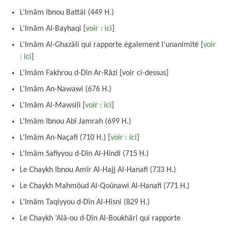
L’Imâm Ibnou Battâl (449 H.)
L’Imâm Al-Bayhaqi [
voir : ici
]
L’Imâm Al-Ghazâli qui rapporte également l’unanimité [
voir
: ici
]
L’Imâm Fakhrou d-Dîn Ar-Râzi [voir ci-dessus]
L’Imâm An-Nawawi (676 H.)
L’Imâm Al-Mawsili [
voir : ici
]
L’Imâm Ibnou Abî Jamrah (699 H.)
L’Imâm An-Naçafi (710 H.) [
voir : ici
]
L’Imâm Safiyyou d-Dîn Al-Hindi (715 H.)
Le Chaykh Ibnou Amîr Al-Hajj Al-Hanafi (733 H.)
Le Chaykh Mahmôud Al-Qoûnawi Al-Hanafi (771 H.)
L’Imâm Taqiyyou d-Dîn Al-Hisni (829 H.)
Le Chaykh ‘Alâ-ou d-Dîn Al-Boukhâri qui rapporte