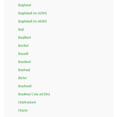
Baghawi
Baghdadi (m.429H)
Baghdadi (m.463H)
Baji
Baqillani
Barilwi
Bayadi
Baydawi
Bayhaqi
Bichri
Bouhouti
Boukhari ('ala ad-Din)
Chahrastani
Chami