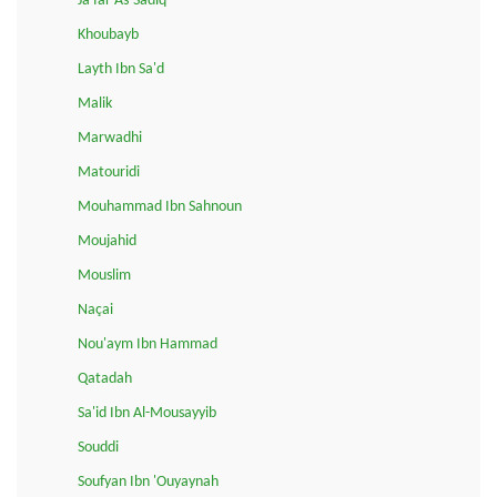
Ja'far As-Sadiq
Khoubayb
Layth Ibn Sa'd
Malik
Marwadhi
Matouridi
Mouhammad Ibn Sahnoun
Moujahid
Mouslim
Naçai
Nou'aym Ibn Hammad
Qatadah
Sa'id Ibn Al-Mousayyib
Souddi
Soufyan Ibn 'Ouyaynah