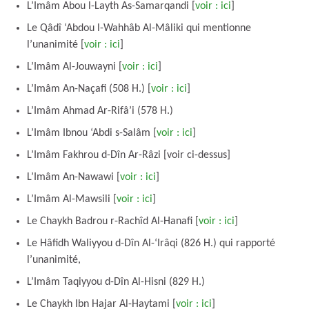
L’Imâm Abou l-Layth As-Samarqandi [
voir : ici
]
Le Qâdî ‘Abdou l-Wahhâb Al-Mâliki qui mentionne
l’unanimité [
voir : ici
]
L’Imâm Al-Jouwayni [
voir : ici
]
L’Imâm An-Naçafi (508 H.) [
voir : ici
]
L’Imâm Ahmad Ar-Rifâ’i (578 H.)
L’Imâm Ibnou ‘Abdi s-Salâm [
voir : ici
]
L’Imâm Fakhrou d-Dîn Ar-Râzi [voir ci-dessus]
L’Imâm An-Nawawi [
voir : ici
]
L’Imâm Al-Mawsili [
voir : ici
]
Le Chaykh Badrou r-Rachîd Al-Hanafi [
voir : ici
]
Le Hâfidh Waliyyou d-Dîn Al-‘Irâqi (826 H.) qui rapporté
l’unanimité,
L’Imâm Taqiyyou d-Dîn Al-Hisni (829 H.)
Le Chaykh Ibn Hajar Al-Haytami [
voir : ici
]