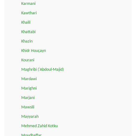
Karmani
Kawthari
Khalil
Khattabi
Khazin
Khidr Houçayn
Kourani
Maghribi ('Abdoul-Majid)
Mardawi
Marighni
Marjani
Mawsili
Mayyarah
Mehmed Zahid Kotku
Moudhaffar