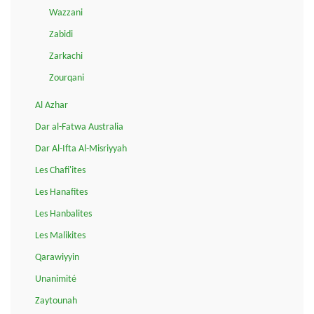
Wazzani
Zabidi
Zarkachi
Zourqani
Al Azhar
Dar al-Fatwa Australia
Dar Al-Ifta Al-Misriyyah
Les Chafi'ites
Les Hanafites
Les Hanbalites
Les Malikites
Qarawiyyin
Unanimité
Zaytounah