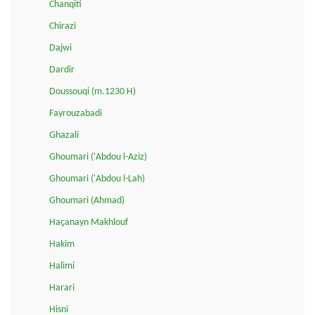
Chanqiti
Chirazi
Dajwi
Dardir
Doussouqi (m.1230 H)
Fayrouzabadi
Ghazali
Ghoumari ('Abdou l-Aziz)
Ghoumari ('Abdou l-Lah)
Ghoumari (Ahmad)
Haçanayn Makhlouf
Hakim
Halimi
Harari
Hisni