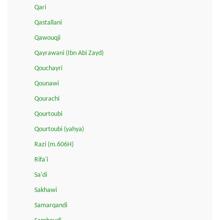
Qari
Qastallani
Qawouqji
Qayrawani (Ibn Abi Zayd)
Qouchayri
Qounawi
Qourachi
Qourtoubi
Qourtoubi (yahya)
Razi (m.606H)
Rifa'i
Sa'di
Sakhawi
Samarqandi