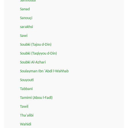
Samhoudi
Sanad
Sanouçi
sarakhsi
Sawi
Soubki (Tajou d-Din)
Soubki (Taqiyyou d-Din)
Soubki Al-Azhari
Soulayman Ibn 'Abdi l-Wahhab
Souyouti
Tabbani
Tamimi (Abou l-Fadl)
Tawil
Tha'alibi
Wahidi