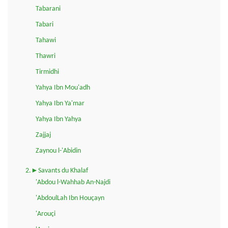
Tabarani
Tabari
Tahawi
Thawri
Tirmidhi
Yahya Ibn Mou'adh
Yahya Ibn Ya'mar
Yahya Ibn Yahya
Zajjaj
Zaynou l-'Abidin
2.►Savants du Khalaf
'Abdou l-Wahhab An-Najdi
'AbdoulLah Ibn Houçayn
'Arouçi