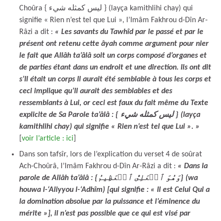
Choûra { ليس كمثله شيء } (layça kamithlihi chay) qui
signifie « Rien n’est tel que Lui », l’Imâm Fakhrou d-Dîn Ar-
Râzi a dit :
« Les savants du Tawhîd par le passé et par le
présent ont retenu cette âyah comme argument pour nier
le fait que Allâh ta’âlâ soit un corps composé d’organes et
de parties étant dans un endroit et une direction. Ils ont dit
s’Il était un corps Il aurait été semblable à tous les corps et
ceci implique qu’Il aurait des semblables et des
ressemblants à Lui, or ceci est faux du fait même du Texte
explicite de Sa Parole ta’âlâ : { ليس كمثله شيء } (layça
kamithlihi chay) qui signifie « Rien n’est tel que Lui ». »
[
voir l’article : ici
]
Dans son tafsîr, lors de l’explication du verset 4 de soûrat
Ach-Choûrâ, l’Imâm Fakhrou d-Dîn Ar-Râzi a dit :
« Dans la
parole de Allâh ta’âlâ : {وَهُوَ ٱلۡعَلِىُّ ٱلۡعَظِيمُ} (wa
houwa l-‘Aliyyou l-‘Adhîm) [qui signifie : « Il est Celui Qui a
la domination absolue par la puissance et l’éminence du
mérite »], il n’est pas possible que ce qui est visé par