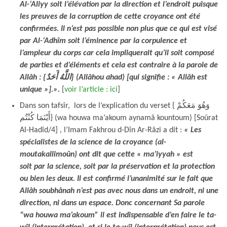
Al-‘Aliyy soit l’élévation par la direction et l’endroit puisque
les preuves de la corruption de cette croyance ont été
confirmées.
Il n’est pas possible non plus que ce qui est visé
par Al-‘Adhîm soit l’éminence par la corpulence et
l’ampleur du corps car cela impliquerait qu’il soit composé
de parties et d’éléments et cela est contraire à la parole de
Allâh : {اللَّهُ أَحَدٌ} (Allâhou ahad) [qui signifie : « Allâh est
unique »].
».
[
voir l’article : ici
]
Dans son tafsîr, lors de l’explication du verset { وَهُوَ مَعَكُمْ
أَيْنَمَا كُنْتُم} (wa houwa ma’akoum aynamâ kountoum) [Soûrat
Al-Hadîd/4] , l’Imam Fakhrou d-Dîn Ar-Râzi a dit :
« Les
spécialistes de la science de la croyance (al-
moutakallimoûn) ont dit que cette « ma’iyyah » est
soit par la science, soit par la préservation et la protection
ou bien les deux. Il est confirmé l’unanimité sur le fait que
Allâh soubhânah n’est pas avec nous dans un endroit, ni une
direction, ni dans un espace. Donc concernant Sa parole
“wa houwa ma’akoum” il est indispensable d’en faire le ta-