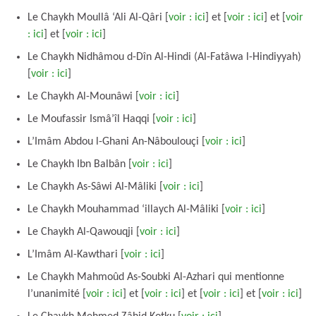
Le Chaykh Moullâ ‘Ali Al-Qâri [
voir : ici
] et [
voir : ici
] et [
voir
: ici
] et [
voir : ici
]
Le Chaykh Nidhâmou d-Dîn Al-Hindi (Al-Fatâwa l-Hindiyyah)
[
voir : ici
]
Le Chaykh Al-Mounâwi [
voir : ici
]
Le Moufassir Ismâ’îl Haqqi [
voir : ici
]
L’Imâm Abdou l-Ghani An-Nâboulouçi [
voir : ici
]
Le Chaykh Ibn Balbân [
voir : ici
]
Le Chaykh As-Sâwi Al-Mâliki [
voir : ici
]
Le Chaykh Mouhammad ‘illaych Al-Mâliki [
voir : ici
]
Le Chaykh Al-Qawouqji [
voir : ici
]
L’Imâm Al-Kawthari [
voir : ici
]
Le Chaykh Mahmoûd As-Soubki Al-Azhari qui mentionne
l’unanimité [
voir : ici
] et [
voir : ici
] et [
voir : ici
] et [
voir : ici
]