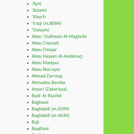
'Ayni
'Azzami
'Illaych
'Iraqi (m.806H)
'Oulaymi
Abou 'Outhman Al-Maghribi
Abou Chamah
Abou Chouja'
Abou Hayyan Al-Andalouçi
Abou Madyan
Abou Nou'aym
Ahmad Zarrouq
Ahmadou Bamba
Ansari (Zakariyya)
Badr Ar-Rachid
Baghawi
Baghdadi (m.429H)
Baghdadi (m.463H)
Baji
Baqillani