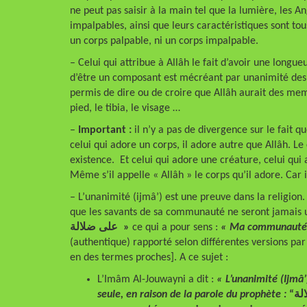
ne peut pas saisir à la main tel que la lumière, les A
impalpables, ainsi que leurs caractéristiques sont tou
un corps palpable, ni un corps impalpable.
– Celui qui attribue à Allâh le fait d’avoir une longu
d’être un composant est mécréant par unanimité des sa
permis de dire ou de croire que Allâh aurait des memb
pied, le tibia, le visage …
–
Important :
il n’y a pas de divergence sur le fait 
celui qui adore un corps, il adore autre que Allâh. L
existence. Et celui qui adore une créature, celui qu
Même s’il appelle « Allâh » le corps qu’il adore. Car 
– L’unanimité (ijmâ’) est une preuve dans la religion. En effet le prophète (لم
que les savants de sa communauté ne seront jamais
على ضلالة »
ce qui a pour sens :
« Ma communauté n
(authentique) rapporté selon différentes versions p
en des termes proches]. A ce sujet :
L’Imâm Al-Jouwayni a dit :
« L’unanimité (Ijm
seule, en raison de la parole du prophète :