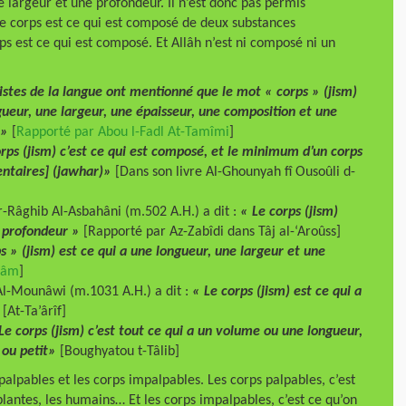
e largeur et une profondeur. Il n’est donc pas permis
 le corps est ce qui est composé de deux substances
ps est ce qui est composé. Et Allâh n’est ni composé ni un
listes de la langue ont mentionné que le mot « corps » (jism)
gueur, une largeur, une épaisseur, une composition et une
 »
[
Rapporté par Abou l-Fadl At-Tamîmi
]
rps (jism) c’est ce qui est composé, et le minimum d’un corps
entaires] (jawhar)»
[Dans son livre Al-Ghounyah fî Ousoûli d-
r-Râghib Al-Asbahâni (m.502 A.H.) a dit :
« Le corps (jism)
e profondeur
»
[Rapporté par Az-Zabîdi dans Tâj al-‘Aroûss]
ps » (jism) est ce qui a une longueur, une largeur et une
alâm
]
-Mounâwi (m.1031 A.H.) a dit :
« Le corps (jism) est ce qui a
»
[At-Ta’ârîf]
Le corps (jism) c’est tout ce qui a un volume ou une longueur,
 ou petit
»
[Boughyatou t-Tâlib]
 palpables et les corps impalpables. Les corps palpables, c’est
 plantes, les humains… Et les corps impalpables, c’est ce qu’on