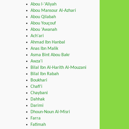
Abou l-'Aliyah
Abou Mansour Al-Azhari
Abou Qilabah
Abou Youçouf
Abou ‘Awanah
Ach'ari
Ahmad Ibn Hanbal
Anas Ibn Malik
Asma Bint Abou Bakr
Awza'i
Bilal Ibn Al-Harith Al-Mouzani
Bilal Ibn Rabah
Boukhari
Chafi'i
Chaybani
Dahhak
Darimi
Dhoun-Noun Al-Misri
Farra
Fatimah