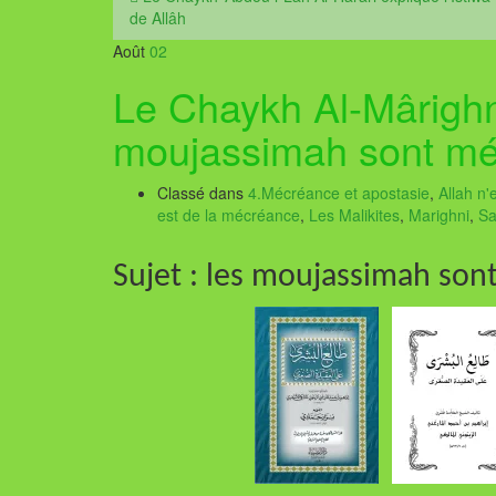
de Allâh
Août
02
Le Chaykh Al-Mârighni
moujassimah sont méc
Classé dans
4.Mécréance et apostasie
,
Allah n'
est de la mécréance
,
Les Malikites
,
Marighni
,
Sa
Sujet : les moujassimah son