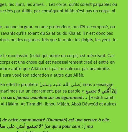
nges, les Jinns, les âmes… Les corps, qu’ils soient palpables ou
s créés par Allâh, par conséquent Allâh n’est pas un corps, ni
eur, ou une largeur, ou une profondeur, ou d’être composé, ou
vants qu’ils soient du Salaf ou du Khalaf. Il n’est donc pas
res ou des organes, tels que la main, les doigts, les yeux, le
que le moujassim (celui qui adore un corps) est mécréant. Car
e corps est une chose qui est nécessairement créé et entré en
i adore autre que Allâh n’est pas musulman, par unanimité.
il aura voué son adoration à autre que Allâh.
صلى الله عليه وس) nous a enseigné
 unanimes sur un égarement, par sa parole
« إنّ أُمَّتي لا تجتمع
e sera jamais unanime sur un égarement. »
[Hadîth sahîh
ar Al-Hâkim, At-Tirmidhi, Ibnou Mâjah, Aboû Dâwoûd et autres
â’) de cette communauté (Oummah) est une preuve à elle
“لا تجتمع أمتي على ضلالة”
[ce qui a pour sens : ] ma