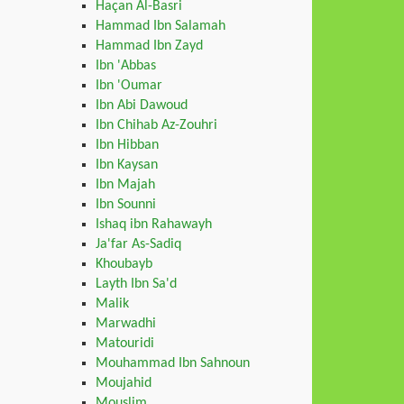
Haçan Al-Basri
Hammad Ibn Salamah
Hammad Ibn Zayd
Ibn 'Abbas
Ibn 'Oumar
Ibn Abi Dawoud
Ibn Chihab Az-Zouhri
Ibn Hibban
Ibn Kaysan
Ibn Majah
Ibn Sounni
Ishaq ibn Rahawayh
Ja'far As-Sadiq
Khoubayb
Layth Ibn Sa'd
Malik
Marwadhi
Matouridi
Mouhammad Ibn Sahnoun
Moujahid
Mouslim