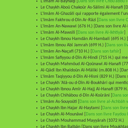
L’Imâm Al-Bayhaqi [
Dans son livre Chou’abou 
Le Chaykh Aboû Chakoûr As-Sâlimi Al-Hanafi [Da
L’Imâm Al-Ghazâli qui rapporte également l’un
L’Imâm Fakhrou d-Dîn Ar-Râzi [
Dans son livre 
L’Imâm An-Nawawi (676 H.) [Dans son livre Al
L’Imâm Al-Mawsili [
Dans son livre Al-Ikhtiyâr
]
Le Chaykh Ibnou Hamdân Al-Hambali (695 H.) 
L’Imâm Ibnou Abî Jamrah (699 H.) [
Dans son li
L’Imâm An-Naçafi (710 H.) [
Dans son tafsîr
]
L’Imâm Safiyyou d-Dîn Al-Hindi (715 H.) qui me
Le Chaykh Mahmôud Al-Qoûnawi Al-Hanafi (771
Al-Qâdî Ibn Khaldoûn Al-Mâliki (m.808 H.) [Da
L’Imâm Taqiyyou d-Dîn Al-Hisni (829 H.) [Dans s
Le Chaykh ‘Alâ-ou d-Dîn Al-Boukhâri qui mentio
Le Chaykh Ibnou Amîr Al-Hajj Al-Hanafi (879 H.)
Le Chaykh Chihâbou d-Dîn Al-Koûrâni [
Dans son
L’Imâm As-Souyoûti [
Dans son livre al-Achbâh 
Le Chaykh Ibn Hajar Al-Haytami [
Dans son livr
Le Chaykh Al-Mounâwi [
Dans son livre Faydou 
Le Chaykh Mouhammad Mayyârah (1072 H.)
Le Chaykh Ibn Balbân [Dans son livre Moukhtasa