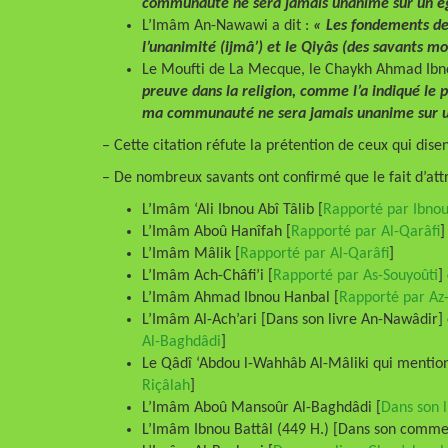
communauté ne sera jamais unanime sur un 
L’Imâm An-Nawawi a dit :
« Les fondements de l
l’unanimité (ijmâ’) et le Qiyâs (des savants m
Le Moufti de La Mecque, le Chaykh Ahmad Ibno
preuve dans la religion, comme l’a indiqué le 
ma communauté ne sera jamais unanime sur 
– Cette citation réfute la prétention de ceux qui di
– De nombreux savants ont confirmé que le fait d’attr
L’Imâm ‘Ali Ibnou Abî Tâlib [
Rapporté par Ibnou
L’Imâm Aboû Hanîfah [
Rapporté par Al-Qarâfi
]
L’Imâm Mâlik [
Rapporté par Al-Qarâfi
]
L’Imâm Ach-Châfi’i [
Rapporté par As-Souyoûti
]
L’Imâm Ahmad Ibnou Hanbal [
Rapporté par Az
L’Imâm Al-Ach’ari [Dans son livre An-Nawâdir] 
Al-Baghdâdi
]
Le Qâdî ‘Abdou l-Wahhâb Al-Mâliki qui mention
Riçâlah
]
L’Imâm Aboû Mansoûr Al-Baghdâdi [
Dans son l
L’Imâm Ibnou Battâl (449 H.) [Dans son comme