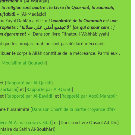
égarement »
[Al-Waraqât]
a religion sont quatre : le Livre (le Qour-ân), la Sounnah,
oujtahid).»
[Al-Maqâçid]
u Zayni Dahlân a dit :
« L’unanimité de la Oummah est une
prophète :
“لا تجتمع أمتي على ضلالة”
[ce qui a pour sens : ]
un égarement »
[Dans son livre Fitnatou l-Wahhâbiyyah]
sent que les moujassimah ne sont pas déclaré mécréant.
ibuer le corps à Allâh constitue de la mécréance. Parmi eux :
 Mou’allim al-Qourachi
]
 et [
Rapporté par Al-Qarâfi
]
-Zarkachi
] et [
Rapporté par Al-Qarâfi
]
et [
Rapporté par Al-Bayâdi
] et [
Rapporté par Aboû Mansoûr
ne l’unanimité [
Dans son Charh de la partie croyance d’Ar-
ivre Al-Asmâ-ou wa s-Sifât
] et [Dans son livre Ousoûl Ad-Dîn]
ntaire du Sahîh Al-Boukhâri]