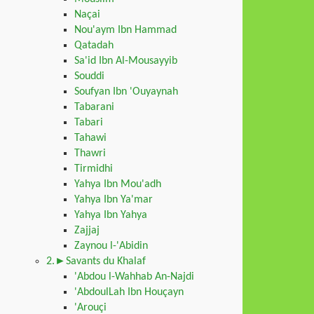
Naçai
Nou'aym Ibn Hammad
Qatadah
Sa'id Ibn Al-Mousayyib
Souddi
Soufyan Ibn 'Ouyaynah
Tabarani
Tabari
Tahawi
Thawri
Tirmidhi
Yahya Ibn Mou'adh
Yahya Ibn Ya'mar
Yahya Ibn Yahya
Zajjaj
Zaynou l-'Abidin
2.►Savants du Khalaf
'Abdou l-Wahhab An-Najdi
'AbdoulLah Ibn Houçayn
'Arouçi