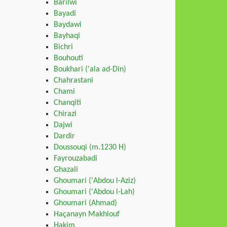
Barilwi
Bayadi
Baydawi
Bayhaqi
Bichri
Bouhouti
Boukhari ('ala ad-Din)
Chahrastani
Chami
Chanqiti
Chirazi
Dajwi
Dardir
Doussouqi (m.1230 H)
Fayrouzabadi
Ghazali
Ghoumari ('Abdou l-Aziz)
Ghoumari ('Abdou l-Lah)
Ghoumari (Ahmad)
Haçanayn Makhlouf
Hakim