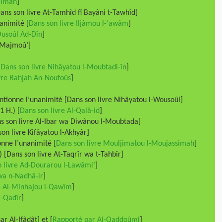
l-Îmân
]
ns son livre At-Tamhîd fî Bayâni t-Tawhîd]
animité [
Dans son livre Iljâmou l-‘awâm
]
Ousoûl Ad-Dîn
]
-Majmoû’]
[
Dans son livre Nihâyatou l-Moubtadi-în
]
vre Bahjah An-Noufoûs
]
ntionne l’unanimité [Dans son livre Nihâyatou l-Wousoûl]
 H.) [
Dans son livre Al-Qalâ-id
]
ns son livre Al-Ibar wa Diwânou l-Moubtada]
on livre Kifâyatou l-Akhyâr]
nne l’unanimité [
Dans son livre Mouljimatou l-Moujassimah
]
 [Dans son livre At-Taqrîr wa t-Tahbîr]
 livre Ad-Dourarou l-Lawâmi’
]
wa n-Nadhâ-ir
]
e Al-Minhajou l-Qawîm
]
l-Qadîr
]
r Al-Ifâdât] et [
Rapporté par Al-Qaddoûmi
]