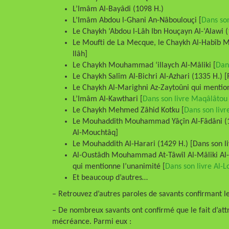
L’Imâm Al-Bayâdi (1098 H.)
L’Imâm Abdou l-Ghani An-Nâboulouçi [
Dans son
Le Chaykh ‘Abdou l-Lâh Ibn Houçayn Al-‘Alawi (
Le Moufti de La Mecque, le Chaykh Al-Habîb M
Ilâh]
Le Chaykh Mouhammad ‘illaych Al-Mâliki [
Dans
Le Chaykh Salîm Al-Bichri Al-Azhari (1335 H.) 
Le Chaykh Al-Marighni Az-Zaytoûni qui mentionn
L’Imâm Al-Kawthari [
Dans son livre Maqâlâtou
Le Chaykh Mehmed Zâhid Kotku [
Dans son livr
Le Mouhaddith Mouhammad Yâçîn Al-Fâdâni (14
Al-Mouchtâq]
Le Mouhaddith Al-Harari (1429 H.) [Dans son l
Al-Oustâdh Mouhammad At-Tâwîl Al-Mâliki Al-M
qui mentionne l’unanimité [
Dans son livre Al-L
Et beaucoup d’autres…
– Retrouvez d’autres paroles de savants confirmant le 
– De nombreux savants ont confirmé que le fait d’attri
mécréance. Parmi eux :