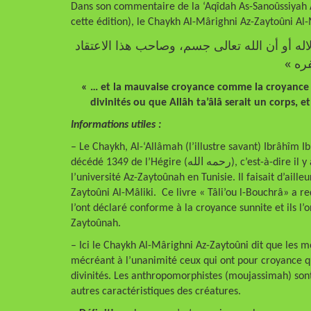
Dans son commentaire de la ‘Aqîdah As-Sanoûssiyah As
cette édition), le Chaykh Al-Mârighni Az-Zaytoûni Al-M
«… ه أو أن الله تعالى جسم، وصاحب هذا الاعتقاد
كفره
« … et la mauvaise croyance comme la croyance q
divinités ou que Allâh ta’âlâ serait un corps, e
Informations utiles :
– Le Chaykh, Al-‘Allâmah (l’illustre savant) Ibrâhîm 
décédé 1349 de l’Hégire (رحمه الله), c’est-à-dire il y a environ 85 ans. Il était l’un des savants de référence de
l’université Az-Zaytoûnah en Tunisie. Il faisait d’ail
Zaytoûni Al-Mâliki. Ce livre « Tâli’ou l-Bouchrâ» a r
l’ont déclaré conforme à la croyance sunnite et ils l
Zaytoûnah.
– Ici le Chaykh Al-Mârighni Az-Zaytoûni dit que les
mécréant à l’unanimité ceux qui ont pour croyance qu
divinités. Les anthropomorphistes (moujassimah) sont c
autres caractéristiques des créatures.