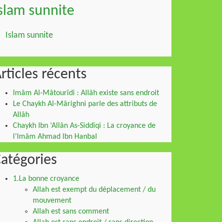
slam sunnite
Islam sunnite
rticles récents
Imâm Al-Mâtourîdi : Allâh existe sans endroit
Le Chaykh Al-Mârighni parle des attributs de
Allâh
Chaykh Ibn ‘Allân As-Siddîqi : La croyance de
l’Imâm Ahmad Ibn Hanbal
atégories
1.La bonne croyance
Allah est exempt du déplacement / du
mouvement
Allah est sans comment