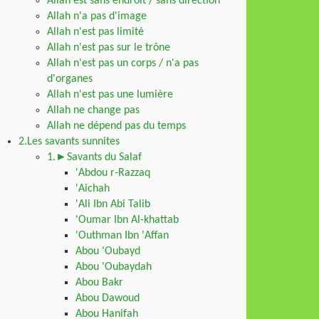
Allah est sans endroit / sans direction
Allah n'a pas d'image
Allah n'est pas limité
Allah n'est pas sur le trône
Allah n'est pas un corps / n'a pas
d'organes
Allah n'est pas une lumière
Allah ne change pas
Allah ne dépend pas du temps
2.Les savants sunnites
1.►Savants du Salaf
'Abdou r-Razzaq
'Aichah
'Ali Ibn Abi Talib
'Oumar Ibn Al-khattab
'Outhman Ibn 'Affan
Abou 'Oubayd
Abou 'Oubaydah
Abou Bakr
Abou Dawoud
Abou Hanifah