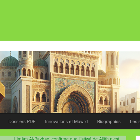
Dossiers PDF
Innovations et Mawlid
Biographies
Les 
L’Imâm Al-Bayhaqi confirme que l’istiwâ de Allâh n’est