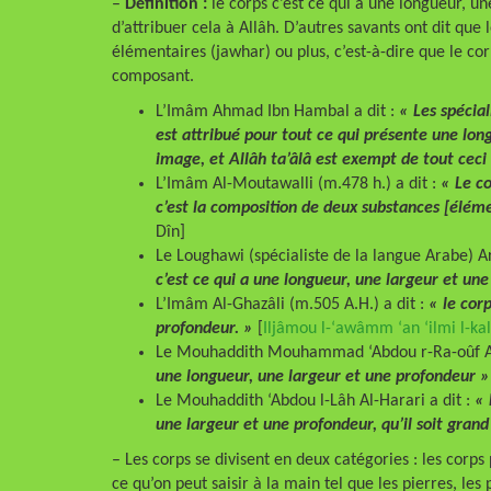
–
Définition :
le corps c’est ce qui a une longueur, un
d’attribuer cela à Allâh. D’autres savants ont dit que
élémentaires (jawhar) ou plus, c’est-à-dire que le cor
composant.
L’Imâm Ahmad Ibn Hambal a dit :
« Les spécia
est attribué pour tout ce qui présente une lon
image, et Allâh ta’âlâ est exempt de tout ceci
L’Imâm Al-Moutawalli (m.478 h.) a dit :
« Le co
c’est la composition de deux substances [élém
Dîn]
Le Loughawi (spécialiste de la langue Arabe) A
c’est ce qui a une longueur, une largeur et un
L’Imâm Al-Ghazâli (m.505 A.H.) a dit :
« le cor
profondeur. »
[
Iljâmou l-‘awâmm ‘an ‘ilmi l-k
Le Mouhaddith Mouhammad ‘Abdou r-Ra-oûf Al
une longueur, une largeur et une profondeur
Le Mouhaddith ‘Abdou l-Lâh Al-Harari a dit :
« 
une largeur et une profondeur, qu’il soit grand
– Les corps se divisent en deux catégories : les corps
ce qu’on peut saisir à la main tel que les pierres, les