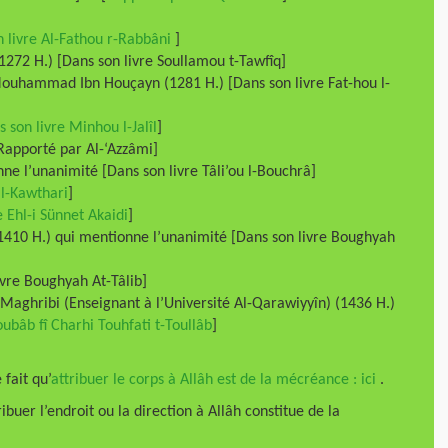
 livre Al-Fathou r-Rabbâni
]
1272 H.) [Dans son livre Soullamou t-Tawfîq]
ouhammad Ibn Houçayn (1281 H.) [Dans son livre Fat-hou l-
 son livre Minhou l-Jalîl
]
[Rapporté par Al-‘Azzâmi]
e l’unanimité [Dans son livre Tâli’ou l-Bouchrâ]
 l-Kawthari
]
e Ehl-i Sünnet Akaidi
]
10 H.) qui mentionne l’unanimité [Dans son livre Boughyah
ivre Boughyah At-Tâlib]
aghribi (Enseignant à l’Université Al-Qarawiyyîn) (1436 H.)
oubâb fî Charhi Touhfati t-Toullâb
]
fait qu’
attribuer le corps à Allâh est de la mécréance : ici
.
buer l’endroit ou la direction à Allâh constitue de la