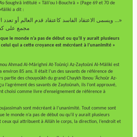
-Soughrâ intitulé « Tâli’ou l-Bouchrâ » (Page 69 et 70 de
âliki a dit :
ويسمى الاعتقاد الفاسد كاعتقاد قدم العالم أو تعدد الال
مجمع على  »
ue le monde n’a pas de début ou qu’il y aurait plusieurs
t celui qui a cette croyance est mécréant à l’unanimité »
Ibnou Ahmad Al-Mârighni At-Toûniçi Az-Zaytoûni Al-Mâliki est
leurs partie des chouyoûkh du grand Chaykh Ibnou ‘Âchoûr Az-
eçu l’agrément des savants de Zaytoûnah, ils l’ont approuvé,
’ont choisi comme livre d’enseignement de référence à
 moujassimah sont mécréant à l’unanimité. Tout comme sont
e le monde n’a pas de début ou qu’il y aurait plusieurs
eux qui attribuent à Allâh le corps, la direction, l’endroit et