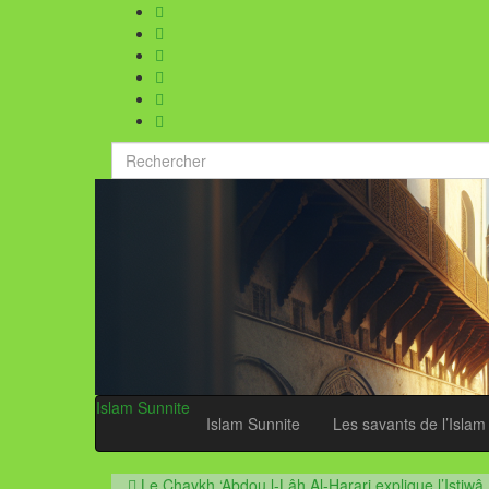
Search
for:
Islam Sunnite
Islam Sunnite
Les savants de l’Islam
Le Chaykh ‘Abdou l-Lâh Al-Harari explique l’Istiwâ