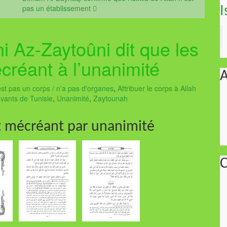
pas un établissement
I
 Az-Zaytoûni dit que les
réant à l’unanimité
A
est pas un corps / n'a pas d'organes
,
Attribuer le corps à Allah
vants de Tunisie
,
Unanimité
,
Zaytounah
t mécréant par unanimité
C