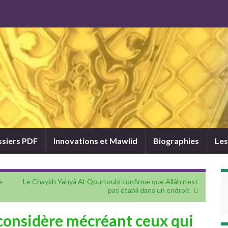
siers PDF
Innovations et Mawlid
Biographies
Les
e
Le Chaykh Yahyâ Al-Qourtoubi confirme que Allâh n’est
pas établi dans un endroit
onsidère mécréant ceux qui