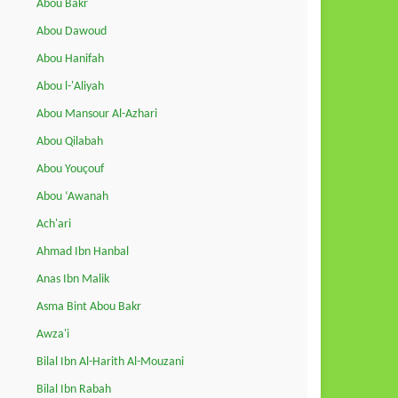
Abou Bakr
Abou Dawoud
Abou Hanifah
Abou l-'Aliyah
Abou Mansour Al-Azhari
Abou Qilabah
Abou Youçouf
Abou ‘Awanah
Ach'ari
Ahmad Ibn Hanbal
Anas Ibn Malik
Asma Bint Abou Bakr
Awza'i
Bilal Ibn Al-Harith Al-Mouzani
Bilal Ibn Rabah