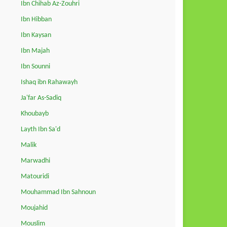
Ibn Chihab Az-Zouhri
Ibn Hibban
Ibn Kaysan
Ibn Majah
Ibn Sounni
Ishaq ibn Rahawayh
Ja'far As-Sadiq
Khoubayb
Layth Ibn Sa'd
Malik
Marwadhi
Matouridi
Mouhammad Ibn Sahnoun
Moujahid
Mouslim