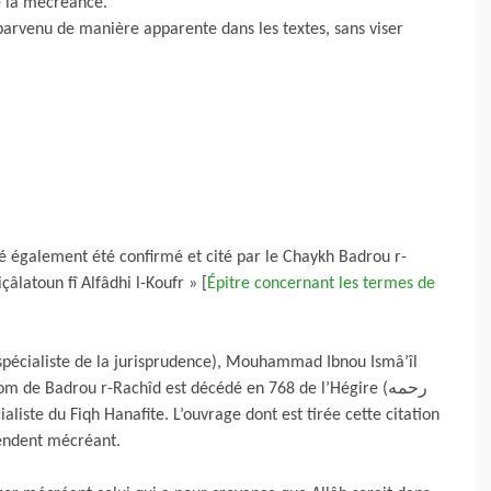
de la mécréance.
st parvenu de manière apparente dans les textes, sans viser
également été confirmé et cité par le Chaykh Badrou r-
çâlatoun fî Alfâdhi l-Koufr » [
Épitre concernant les termes de
h (spécialiste de la jurisprudence), Mouhammad Ibnou Ismâ’îl
 Badrou r-Rachîd est décédé en 768 de l’Hégire (رحمه
rendent mécréant.