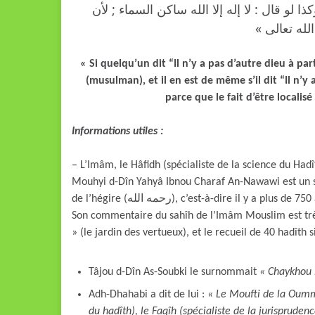
«  لو قال : لا إله إلا الله ساكن السماء ; لأن
الله تعالى
« Si quelqu’un dit “Il n’y a pas d’autre dieu à par
(musulman), et il en est de même s’il dit “Il n’y 
parce que le fait d’être localisé
Informations utiles :
– L’Imâm, le Hâfidh (spécialiste de la science du Hadî
Mouhyi d-Dîn Yahyâ Ibnou Charaf An-Nawawi est un sav
de l’hégire (رحمه الله), c’est-à-dire il y a plus de 750 ans. C’est un savant dans l’école de jurisprudence Chafi’ite.
Son commentaire du sahîh de l’Imâm Mouslim est très c
» (le jardin des vertueux), et le recueil de 40 hadîth s
Tâjou d-Dîn As-Soubki le surnommait
« Chaykhou 
Adh-Dhahabi a dit de lui :
« Le Moufti de la Oumma
du hadîth), le Faqîh (spécialiste de la jurisprudence