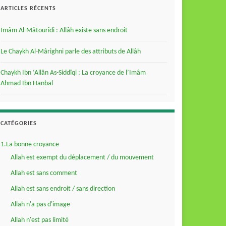
ARTICLES RÉCENTS
Imâm Al-Mâtourîdi : Allâh existe sans endroit
Le Chaykh Al-Mârighni parle des attributs de Allâh
Chaykh Ibn ‘Allân As-Siddîqi : La croyance de l’Imâm
Ahmad Ibn Hanbal
CATÉGORIES
1.La bonne croyance
Allah est exempt du déplacement / du mouvement
Allah est sans comment
Allah est sans endroit / sans direction
Allah n'a pas d'image
Allah n'est pas limité