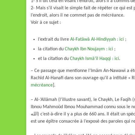
1- S’il dit cela en visant l’endroit, alors il a commis 
2- Mais s’il visait le simple fait de répéter ce qui e
l’endroit, alors il ne commet pas de mécréance.
Voir à ce sujet :
l’extrait du livre
Al-Fatâwâ Al-Hindiyyah : ici
;
la citation du
Chaykh Ibn Noujaym : ici
;
et la citation du
Chaykh Ismâ’îl Haqqi : ici
.
– Ce passage que mentionne l’Imâm An-Nawawi a été 
Rachîd Al-Hanafi dans son ouvrage qu’il a intitulé « Ri
mécréance
].
– Al-‘Allâmah (l’illustre savant), le Chaykh, Le Faqî
Ibnou Mahmoûd Ibnou Mouhammad connu sous le nom de
الله) c’est-à-dire il y a plus de 660 ans. Il était un spécialiste du Fiqh Hanafite. L’ouvrage dont est tirée cette citation
est une épître consacrée à l’exposé des paroles qui 