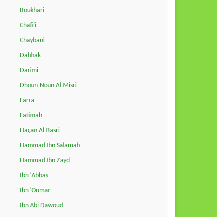
Boukhari
Chafi'i
Chaybani
Dahhak
Darimi
Dhoun-Noun Al-Misri
Farra
Fatimah
Haçan Al-Basri
Hammad Ibn Salamah
Hammad Ibn Zayd
Ibn 'Abbas
Ibn 'Oumar
Ibn Abi Dawoud