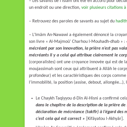
– Les savants de l’Islâm ont été en accord pour décl
un endroit ou une direction,
voir plusieurs citations à 
– Retrouvez des paroles de savants au sujet du
hadîth
– L’Imâm An-Nawawi a également dénoncé la croyance 
son livre « Al-Majmoû’ Charhou l-Mouhadh-dhab » :
mécréant par son innovation, la prière n’est pas vala
mécréants il y a celui qui attribue clairement le cor
(corporalistes) ont une croyance innovée qui est de la
moujassimah sont ceux qui attribuent à Allâh le corps 
profondeur) et les caractéristiques des corps comme : 
l’immobilité, la position (assise, debout, allongée…)
Le Chaykh Taqiyyou d-Dîn Al-Hisni a confirmé ce
dans le chapitre de la description de la prière
déclaration de mécréance (takfîr) à l’égard des 
c’est cela qui est correct
»
[Kifâyatou l-Akhyâr].