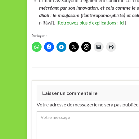
L’Imâm As-Souyoûti a également confirmé cela d
mécréant par son innovation, et cela comme le
dhab : le moujassim (l’anthropomorphiste) et celui
r-Râwî]. [
Retrouvez plus d’explications : ici
]
Partager :
Laisser un commentaire
Votre adresse de messagerie ne sera pas publiée