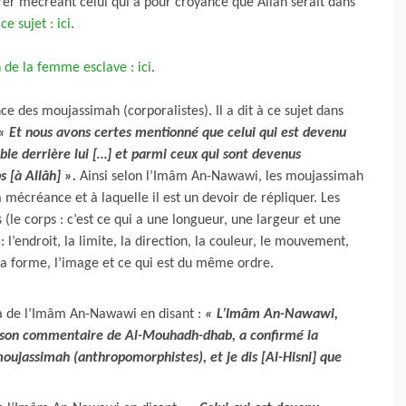
arer mécréant celui qui a pour croyance que Allâh serait dans
ce sujet : ici
.
 de la femme esclave : ici
.
des moujassimah (corporalistes). Il a dit à ce sujet dans
« Et nous avons certes mentionné que celui qui est devenu
ble derrière lui […] et parmi ceux qui sont devenus
ps [à Allâh]
».
Ainsi selon l’Imâm An-Nawawi, les moujassimah
 mécréance et à laquelle il est un devoir de répliquer. Les
(le corps : c’est ce qui a une longueur, une largeur et une
l’endroit, la limite, la direction, la couleur, le mouvement,
, la forme, l’image et ce qui est du même ordre.
la de l’Imâm An-Nawawi en disant :
« L’Imâm An-Nawawi,
 de son commentaire de Al-Mouhadh-dhab, a confirmé la
moujassimah (anthropomorphistes), et je dis [Al-Hisni] que