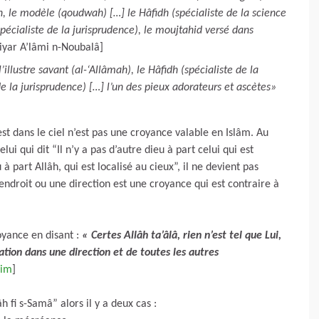
, le modèle (qoudwah) […] le Hâfidh (spécialiste de la science
(spécialiste de la jurisprudence), le moujtahid versé dans
Siyar A’lâmi n-Noubalâ]
’illustre savant (al-‘Allâmah), le Hâfidh (spécialiste de la
de la jurisprudence) […] l’un des pieux adorateurs et ascètes»
h est dans le ciel n’est pas une croyance valable en Islâm. Au
i qui dit “Il n’y a pas d’autre dieu à part celui qui est
 à part Allâh, qui est localisé au cieux”, il ne devient pas
endroit ou une direction est une croyance qui est contraire à
yance en disant :
« Certes Allâh ta’âlâ, rien n’est tel que Lui,
ation dans une direction et de toutes les autres
lim
]
âh fi s-Samâ” alors il y a deux cas :