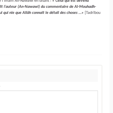
e l’Imâm An-Nawawi en disant :
« Celui qui est devenu
 dit l’auteur (An-Nawawi) du commentaire de Al-Mouhadh-
 qui nie que Allâh connait le détail des choses ..
.»
[Tadrîbou
.