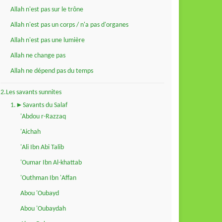
Allah n'est pas sur le trône
Allah n'est pas un corps / n'a pas d'organes
Allah n'est pas une lumière
Allah ne change pas
Allah ne dépend pas du temps
2.Les savants sunnites
1.►Savants du Salaf
'Abdou r-Razzaq
'Aichah
'Ali Ibn Abi Talib
'Oumar Ibn Al-khattab
'Outhman Ibn 'Affan
Abou 'Oubayd
Abou 'Oubaydah