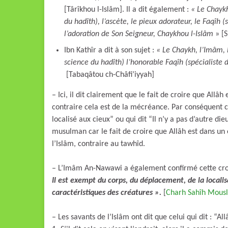
[Târîkhou l-Islâm]. Il a dit également :
« Le Chaykh
du hadîth), l’ascète, le pieux adorateur, le Faqîh 
l’adoration de Son Seigneur, Chaykhou l-Islâm
» [
Ibn Kathîr a dit à son sujet :
« Le Chaykh, l’Imâm, l
science du hadîth) l’honorable Faqîh (spécialiste 
[Tabaqâtou ch-Châfi’iyyah]
– Ici, il dit clairement que le fait de croire que Allâ
contraire cela est de la mécréance. Par conséquent celu
localisé aux cieux” ou qui dit “Il n’y a pas d’autre dieu
musulman car le fait de croire que Allâh est dans un 
l’Islâm, contraire au tawhîd.
– L’Imâm An-Nawawi a également confirmé cette cro
Il est exempt du corps, du déplacement, de la localis
caractéristiques des créatures ».
[
Charh Sahîh Mous
– Les savants de l’Islâm ont dit que celui qui dit : “All