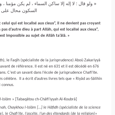
ولو قال : لا إله إلا ساكن السماء ، لم يكن مؤمنا ، وكذا
السكون محال على  »
t celui qui est localisé aux cieux”, il ne devient pas croyant
a pas d’autre dieu à part Allâh, qui est localisé aux cieux”,
 est impossible au sujet de Allâh ta’âlâ. »
th), le Faqîh (spécialiste de la jurisprudence) Aboû Zakariyyâ
ant de référence. Il est né en 631 et il est décédé en 676
élèbre. Il a écrit d’autres livres tels que « Riyâd as-Sâlihîn
i connus.
l-Islâm
» [Tabaqâtou ch-Châfi’iyyah Al-Koubrâ]
h, Chaykhou l-Islâm […] le Hâfidh (spécialiste de la science
), le Chafi’ite, l’ascète, l’un des étendards (de la religion)
»