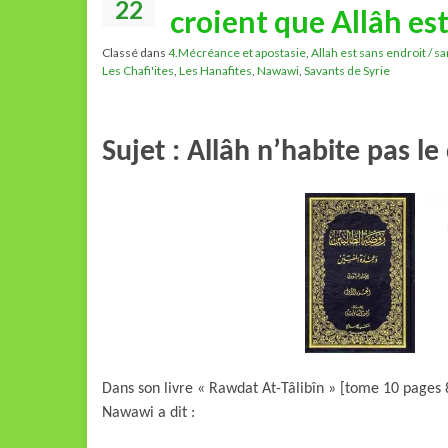
22
croient que Allâh est
Classé dans
4.Mécréance et apostasie
,
Allah est sans endroit / s
Les Chafi'ites
,
Les Hanafites
,
Nawawi
,
Savants de Syrie
Sujet : Allâh n’habite pas le 
Dans son livre « Rawdat At-Tâlibîn » [tome 10 pages 8
Nawawi a dit :