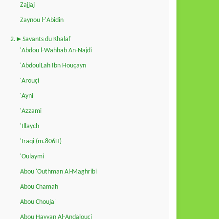
Zajjaj
Zaynou l-'Abidin
2.►Savants du Khalaf
'Abdou l-Wahhab An-Najdi
'AbdoulLah Ibn Houçayn
'Arouçi
'Ayni
'Azzami
'Illaych
'Iraqi (m.806H)
'Oulaymi
Abou 'Outhman Al-Maghribi
Abou Chamah
Abou Chouja'
Abou Hayyan Al-Andalouçi