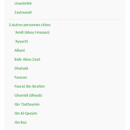
Unanimité
Zaytounah
3.Autres personnes citées
'Amili (Abou l-Hassan)
'Ayyachi
Albani
Bakr Abou Zayd
Dhahabi
Fawzan
Fourat ibn Ibrahim
Ghamidi (dhiyab)
Ibn 'Outhaymin
Ibn Al-Qayyim
Ibn Baz