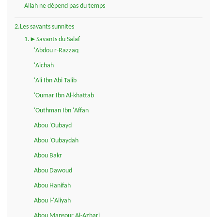
Allah ne dépend pas du temps
2.Les savants sunnites
1.►Savants du Salaf
'Abdou r-Razzaq
'Aichah
'Ali Ibn Abi Talib
'Oumar Ibn Al-khattab
'Outhman Ibn 'Affan
Abou 'Oubayd
Abou 'Oubaydah
Abou Bakr
Abou Dawoud
Abou Hanifah
Abou l-'Aliyah
Abou Mansour Al-Azhari