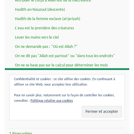
Attribuer le corps à Allah est de la mécréance
Hadith an-Nouzoul (descente)
Hadith de la femme esclave (al-jariyah)
L'eau est la première des créatures
Lever les mains vers le ciel
On ne demande pas : "Où est Allah ?"
On ne dit pas "Allah est partout" ou "dans tous les endroits"
On ne se base pas sur le calcul pour déterminer les mois
Porter un hirz est permis
Confidentialité et cookies : ce site utilise des cookies. En continuant à
Récitation du Qour-ân à la tombe du musulman
utiliser ce site Web, vous acceptez leur utilisation.
Tafsir du verset {layça kamithlihi chay}
Pour en savoir plus, notamment sur la façon de contrôler les cookies,
consultez :
Politique relative aux cookies
Vision de Allah au Paradis
Visite des tombes pour les femmes
Visiter la tombe du Prophète
7.Biographies