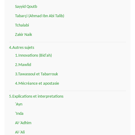
Sayyid Qoutb
Tabarçi (Ahmad Ibn Abi Talib)
Tchalabi
Zakir Naik
4.Autres sujets
1.Innovations (Bid'ah)
2.Mawlid
3.Tawassoul et Tabarrouk
4.Mécréance et apostasie
5.Explications et interpretations
'Ayn
'Inda
Al-'Adhim
Al-'Ali