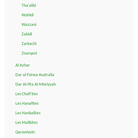
Tha'alibi
Wahidi
Wazzani
Zabidi
Zarkachi
Zourqani
Al Azhar
Dar al-Fatwa Australia
Dar Al-Ifta Al-Misriyyah
Les Chafi'ites
Les Hanafites
Les Hanbalites
Les Malikites
Qarawiyyin