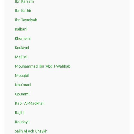
Ibn Karram
Ibn Kathir
Ibn Taymiyah
Kalbani
Khomeini
Koulayni
Majlissi
Mouhammad Ibn 'Abdi l-Wahhab
Mouqbil
Nou'mani
Qoummi
Rabi' Al-Madkhali
Rajihi
Rouhayli
Salih Al Ach-Chaykh