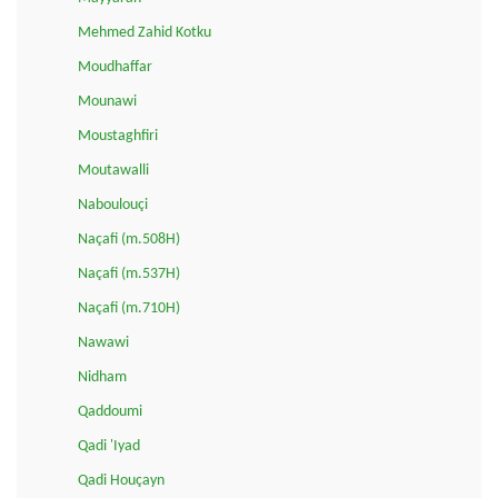
Mehmed Zahid Kotku
Moudhaffar
Mounawi
Moustaghfiri
Moutawalli
Naboulouçi
Naçafi (m.508H)
Naçafi (m.537H)
Naçafi (m.710H)
Nawawi
Nidham
Qaddoumi
Qadi 'Iyad
Qadi Houçayn