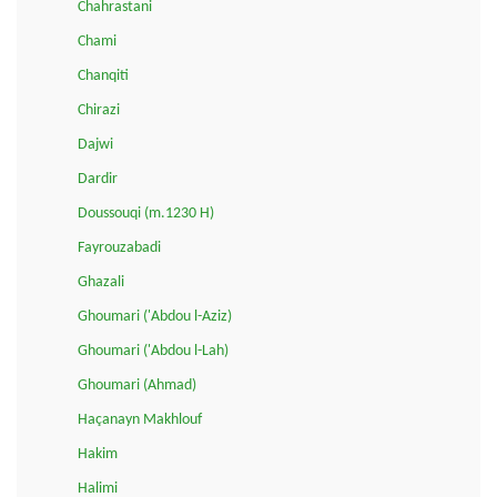
Chahrastani
Chami
Chanqiti
Chirazi
Dajwi
Dardir
Doussouqi (m.1230 H)
Fayrouzabadi
Ghazali
Ghoumari ('Abdou l-Aziz)
Ghoumari ('Abdou l-Lah)
Ghoumari (Ahmad)
Haçanayn Makhlouf
Hakim
Halimi