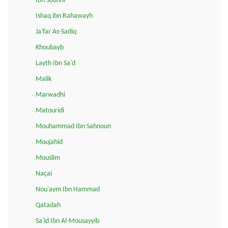
Ibn Sounni
Ishaq ibn Rahawayh
Ja'far As-Sadiq
Khoubayb
Layth Ibn Sa'd
Malik
Marwadhi
Matouridi
Mouhammad Ibn Sahnoun
Moujahid
Mouslim
Naçai
Nou'aym Ibn Hammad
Qatadah
Sa'id Ibn Al-Mousayyib