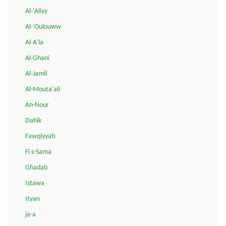
Al-'Aliyy
Al-'Oulouww
Al-A'la
Al-Ghani
Al-Jamil
Al-Mouta'ali
An-Nour
Dahik
Fawqiyyah
Fi s-Sama
Ghadab
Istawa
Ityan
ja-a