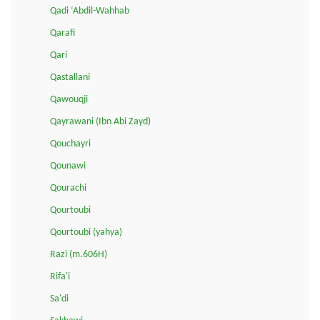
Qadi ‘Abdil-Wahhab
Qarafi
Qari
Qastallani
Qawouqji
Qayrawani (Ibn Abi Zayd)
Qouchayri
Qounawi
Qourachi
Qourtoubi
Qourtoubi (yahya)
Razi (m.606H)
Rifa'i
Sa'di