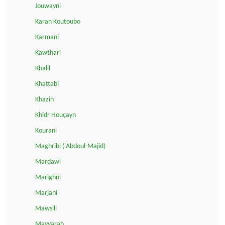
Jouwayni
Karan Koutoubo
Karmani
Kawthari
Khalil
Khattabi
Khazin
Khidr Houçayn
Kourani
Maghribi ('Abdoul-Majid)
Mardawi
Marighni
Marjani
Mawsili
Mayyarah