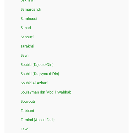
Sakhawi
Samarqandi
Samhoudi
Sanad
Sanouçi
sarakhsi
Sawi
Soubki (Tajou d-Din)
Soubki (Taqiyyou d-Din)
Soubki Al-Azhari
Soulayman Ibn 'Abdi l-Wahhab
Souyouti
Tabbani
Tamimi (Abou l-Fadl)
Tawil