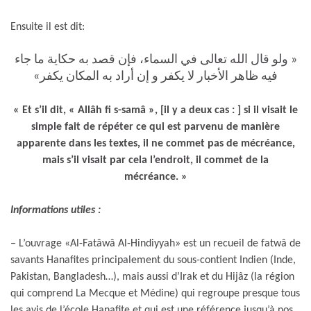
Ensuite il est dit:
« ولو قال الله تعالى في السماء، فإن قصد به حكاية ما جاء
فيه ظاهر الأخبار لا يكفر و إن أراد به المكان يكفر»
« Et s’il dit, « Allâh fi s-samâ », [il y a deux cas : ] si il visait le
simple fait de répéter ce qui est parvenu de manière
apparente dans les textes, il ne commet pas de mécréance,
mais s’il visait par cela l’endroit, il commet de la
mécréance. »
Informations utiles :
– L’ouvrage «Al-Fatâwâ Al-Hindiyyah» est un recueil de fatwâ de
savants Hanafites principalement du sous-contient Indien (Inde,
Pakistan, Bangladesh…), mais aussi d’Irak et du Hijâz (la région
qui comprend La Mecque et Médine) qui regroupe presque tous
les avis de l’école Hanafite et qui est une référence jusqu’à nos