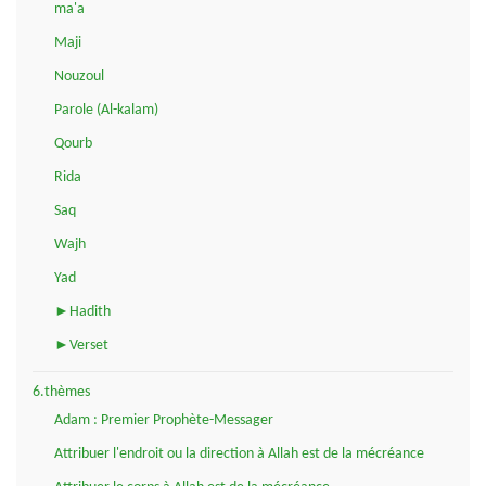
ma'a
Maji
Nouzoul
Parole (Al-kalam)
Qourb
Rida
Saq
Wajh
Yad
►Hadith
►Verset
6.thèmes
Adam : Premier Prophète-Messager
Attribuer l'endroit ou la direction à Allah est de la mécréance