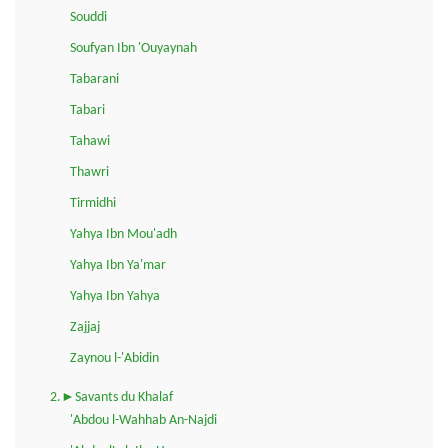
Souddi
Soufyan Ibn 'Ouyaynah
Tabarani
Tabari
Tahawi
Thawri
Tirmidhi
Yahya Ibn Mou'adh
Yahya Ibn Ya'mar
Yahya Ibn Yahya
Zajjaj
Zaynou l-'Abidin
2.►Savants du Khalaf
'Abdou l-Wahhab An-Najdi