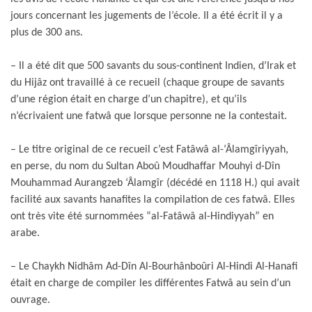
jours concernant les jugements de l’école. Il a été écrit il y a
plus de 300 ans.
– Il a été dit que 500 savants du sous-continent Indien, d’Irak et
du Hijâz ont travaillé à ce recueil (chaque groupe de savants
d’une région était en charge d’un chapitre), et qu’ils
n’écrivaient une fatwâ que lorsque personne ne la contestait.
– Le titre original de ce recueil c’est Fatâwâ al-‘Âlamgîriyyah,
en perse, du nom du Sultan Aboû Moudhaffar Mouhyi d-Dîn
Mouhammad Aurangzeb ‘Âlamgîr (décédé en 1118 H.) qui avait
facilité aux savants hanafites la compilation de ces fatwâ. Elles
ont très vite été surnommées “al-Fatâwâ al-Hindiyyah” en
arabe.
– Le Chaykh Nidhâm Ad-Dîn Al-Bourhânboûri Al-Hindi Al-Hanafi
était en charge de compiler les différentes Fatwâ au sein d’un
ouvrage.