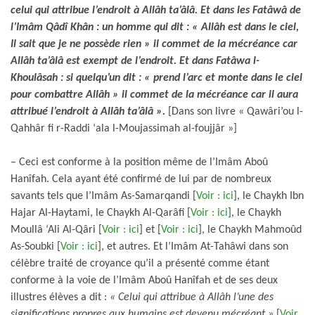
celui qui attribue l’endroit à Allâh ta’âlâ. Et dans les Fatâwâ de
l’Imâm Qâdî Khân : un homme qui dit : « Allâh est dans le ciel,
Il sait que je ne possède rien » il commet de la mécréance car
Allâh ta’âlâ est exempt de l’endroit. Et dans Fatâwa l-
Khoulâsah : si quelqu’un dit : « prend l’arc et monte dans le ciel
pour combattre Allâh » il commet de la mécréance car il aura
attribué l’endroit à Allâh ta’âlâ ».
[Dans son livre « Qawâri’ou l-
Qahhâr fi r-Raddi ‘ala l-Moujassimah al-foujjâr »]
– Ceci est conforme à la position même de l’Imâm Aboû
Hanîfah. Cela ayant été confirmé de lui par de nombreux
savants tels que l’Imâm As-Samarqandi [
Voir : ici
], le Chaykh Ibn
Hajar Al-Haytami, le Chaykh Al-Qarâfi [
Voir : ici
], le Chaykh
Moullâ ‘Ali Al-Qâri [
Voir : ici
] et [
Voir : ici
], le Chaykh Mahmoûd
As-Soubki [
Voir : ici
], et autres. Et l’Imâm At-Tahâwi dans son
célèbre traité de croyance qu’il a présenté comme étant
conforme à la voie de l’Imâm Aboû Hanîfah et de ses deux
illustres élèves a dit :
« Celui qui attribue à Allâh l’une des
significations propres aux humains est devenu mécréant.»
[
Voir