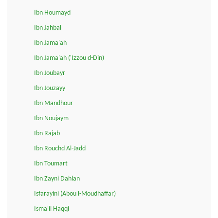
Ibn Houmayd
Ibn Jahbal
Ibn Jama'ah
Ibn Jama'ah ('Izzou d-Din)
Ibn Joubayr
Ibn Jouzayy
Ibn Mandhour
Ibn Noujaym
Ibn Rajab
Ibn Rouchd Al-Jadd
Ibn Toumart
Ibn Zayni Dahlan
Isfarayini (Abou l-Moudhaffar)
Isma'il Haqqi