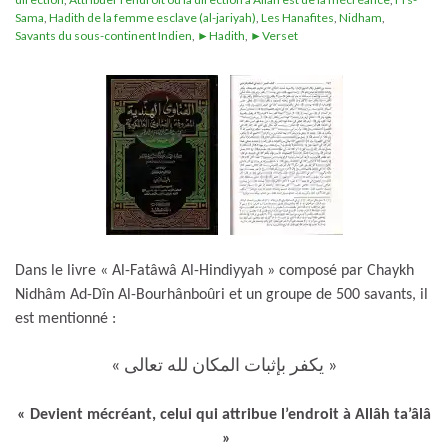
Sama
,
Hadith de la femme esclave (al-jariyah)
,
Les Hanafites
,
Nidham
,
Savants du sous-continent Indien
,
►Hadith
,
►Verset
Dans le livre « Al-Fatâwâ Al-Hindiyyah » composé par Chaykh
Nidhâm Ad-Dîn Al-Bourhânboûri et un groupe de 500 savants, il
est mentionné :
« يكفر بإثبات المكان لله تعالى »
« Devient mécréant, celui qui attribue l’endroit à Allâh ta’âlâ
»