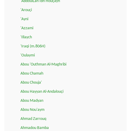
'AbdoulLah Ibn Houçayn
'Arouçi
'Ayni
'Azzami
'Illaych
'Iraqi (m.806H)
'Oulaymi
Abou 'Outhman Al-Maghribi
Abou Chamah
Abou Chouja'
Abou Hayyan Al-Andalouçi
Abou Madyan
Abou Nou'aym
Ahmad Zarrouq
Ahmadou Bamba