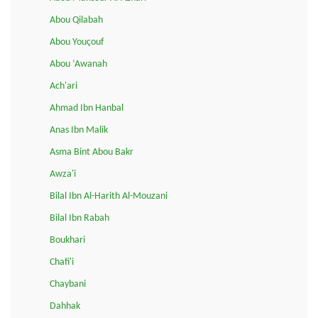
Abou Qilabah
Abou Youçouf
Abou ‘Awanah
Ach'ari
Ahmad Ibn Hanbal
Anas Ibn Malik
Asma Bint Abou Bakr
Awza'i
Bilal Ibn Al-Harith Al-Mouzani
Bilal Ibn Rabah
Boukhari
Chafi'i
Chaybani
Dahhak