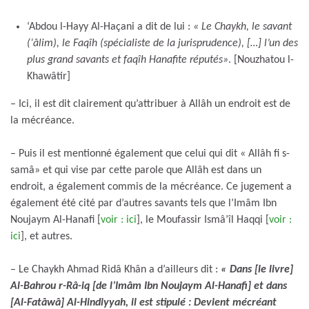
‘Abdou l-Hayy Al-Haçani a dit de lui :
« Le Chaykh, le savant
(‘âlim), le Faqîh (spécialiste de la jurisprudence), […] l’un des
plus grand savants et faqîh Hanafite réputés»
. [Nouzhatou l-
Khawâtir]
– Ici, il est dit clairement qu’attribuer à Allâh un endroit est de
la mécréance.
– Puis il est mentionné également que celui qui dit « Allâh fi s-
samâ» et qui vise par cette parole que Allâh est dans un
endroit, a également commis de la mécréance. Ce jugement a
également été cité par d’autres savants tels que l’Imâm Ibn
Noujaym Al-Hanafi [
voir : ici
], le Moufassir Ismâ’îl Haqqi [
voir :
ici
], et autres.
– Le Chaykh Ahmad Ridâ Khân a d’ailleurs dit :
« Dans [le livre]
Al-Bahrou r-Râ-iq [de l’Imâm Ibn Noujaym Al-Hanafi] et dans
[Al-Fatâwâ] Al-Hindiyyah, il est stipulé : Devient mécréant