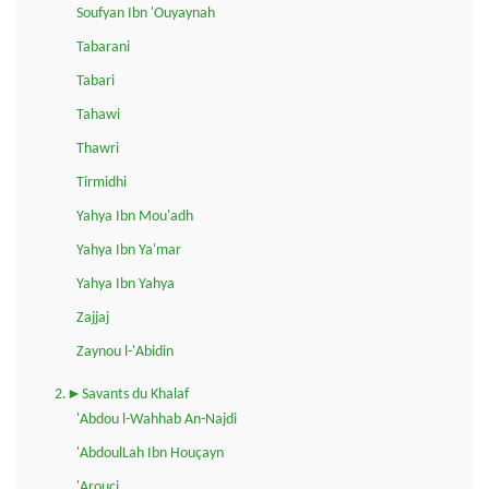
Soufyan Ibn 'Ouyaynah
Tabarani
Tabari
Tahawi
Thawri
Tirmidhi
Yahya Ibn Mou'adh
Yahya Ibn Ya'mar
Yahya Ibn Yahya
Zajjaj
Zaynou l-'Abidin
2.►Savants du Khalaf
'Abdou l-Wahhab An-Najdi
'AbdoulLah Ibn Houçayn
'Arouçi