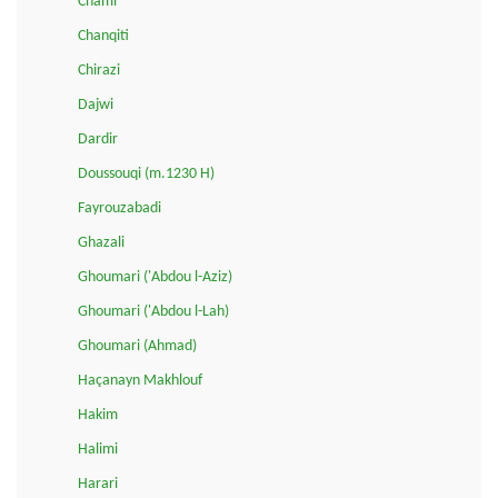
Chami
Chanqiti
Chirazi
Dajwi
Dardir
Doussouqi (m.1230 H)
Fayrouzabadi
Ghazali
Ghoumari ('Abdou l-Aziz)
Ghoumari ('Abdou l-Lah)
Ghoumari (Ahmad)
Haçanayn Makhlouf
Hakim
Halimi
Harari