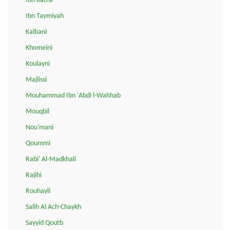
Ibn Kathir
Ibn Taymiyah
Kalbani
Khomeini
Koulayni
Majlissi
Mouhammad Ibn 'Abdi l-Wahhab
Mouqbil
Nou'mani
Qoummi
Rabi' Al-Madkhali
Rajihi
Rouhayli
Salih Al Ach-Chaykh
Sayyid Qoutb