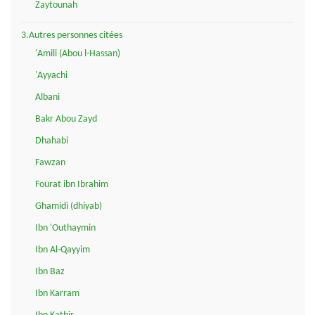
Zaytounah
3.Autres personnes citées
'Amili (Abou l-Hassan)
'Ayyachi
Albani
Bakr Abou Zayd
Dhahabi
Fawzan
Fourat ibn Ibrahim
Ghamidi (dhiyab)
Ibn 'Outhaymin
Ibn Al-Qayyim
Ibn Baz
Ibn Karram