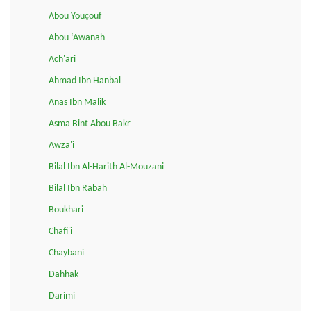
Abou Youçouf
Abou ‘Awanah
Ach'ari
Ahmad Ibn Hanbal
Anas Ibn Malik
Asma Bint Abou Bakr
Awza'i
Bilal Ibn Al-Harith Al-Mouzani
Bilal Ibn Rabah
Boukhari
Chafi'i
Chaybani
Dahhak
Darimi