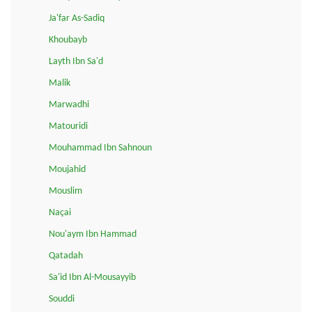
Ja'far As-Sadiq
Khoubayb
Layth Ibn Sa'd
Malik
Marwadhi
Matouridi
Mouhammad Ibn Sahnoun
Moujahid
Mouslim
Naçai
Nou'aym Ibn Hammad
Qatadah
Sa'id Ibn Al-Mousayyib
Souddi