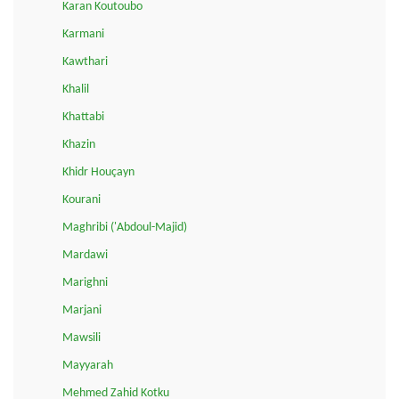
Karan Koutoubo
Karmani
Kawthari
Khalil
Khattabi
Khazin
Khidr Houçayn
Kourani
Maghribi ('Abdoul-Majid)
Mardawi
Marighni
Marjani
Mawsili
Mayyarah
Mehmed Zahid Kotku