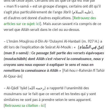
sens de cette âyah. Certains ont dit que ce qui est visé par
« man fi s-samâ » est un groupe d’anges, certains ont dit qu’il
s’agit plus particulièrement de l’ange Jibrîl (عليه السلام),
et d’autres ont donné d’autres explications. [
Retrouvez des
articles sur ce sujet: ici
]. Mais aucun savant n’a compris de ce
verset que Allâh serait dans le ciel ou au-dessus.
– L’Imâm Moujîrou d-Dîn Al-‘Oulaymi Al-Hanbali (m. 927 H.) a
dit lors de l’explication de Soûrat Al-Moulk :
« {مَنْ فِي السَّمَاءِ}
(man fi s-samâ) : Ce passage fait partie des versets équivoques
(moutachâbih) dont Allâh s’est réservé la connaissance, nous y
croyons sans nous exposer à expliquer le sens et nous en
remettons la connaissance à Allâh
»
[Fat-hou r-Rahmân fî Tafsîr
Al-Qour-ân]
– Al-Qâdî ‘Iyâd (رحمه الله) a rapporté l’unanimité des
musulmans sur le fait que ce verset et les textes qui y sont
similaires ne sont pas à prendre selon le sens apparent.
[
Retrouvez sa citation : ici
]