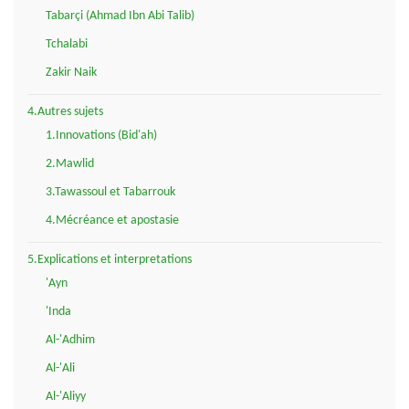
Tabarçi (Ahmad Ibn Abi Talib)
Tchalabi
Zakir Naik
4.Autres sujets
1.Innovations (Bid'ah)
2.Mawlid
3.Tawassoul et Tabarrouk
4.Mécréance et apostasie
5.Explications et interpretations
'Ayn
'Inda
Al-'Adhim
Al-'Ali
Al-'Aliyy