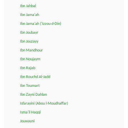
Ibn Jahbal
Ibn Jama'ah
Ibn Jama'ah ('Izzou d-Din)
Ibn Joubayr
Ibn Jouzayy
Ibn Mandhour
Ibn Noujaym
Ibn Rajab
Ibn Rouchd Al-Jadd
Ibn Toumart
Ibn Zayni Dahlan
Isfarayini (Abou l-Moudhaffar)
Isma'il Haqqi
Jouwayni