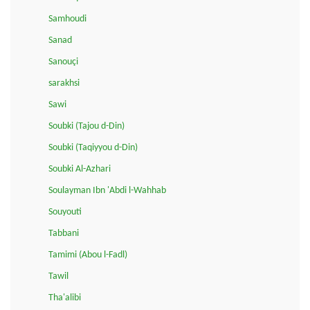
Samhoudi
Sanad
Sanouçi
sarakhsi
Sawi
Soubki (Tajou d-Din)
Soubki (Taqiyyou d-Din)
Soubki Al-Azhari
Soulayman Ibn 'Abdi l-Wahhab
Souyouti
Tabbani
Tamimi (Abou l-Fadl)
Tawil
Tha'alibi