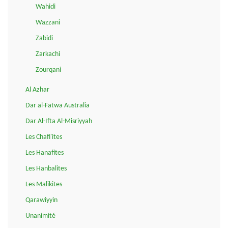
Wahidi
Wazzani
Zabidi
Zarkachi
Zourqani
Al Azhar
Dar al-Fatwa Australia
Dar Al-Ifta Al-Misriyyah
Les Chafi'ites
Les Hanafites
Les Hanbalites
Les Malikites
Qarawiyyin
Unanimité