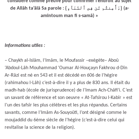
considéré comme preuve pour confirmer l’endroit au sujet
de Allâh ta’âlâ Sa parole : {ءَأَمِنتُم مَّن فِى ٱلسَّمَآءِ} (a-
amintoum man fi s-samâ) »
Informations utiles :
– Chaykh al-Islâm, l’Imâm, le Moufassir –exégète– Aboû
‘Abdoul-Lâh Mouhammad ‘Oumar Al-Houçayn Fakhrou d-Dîn
Ar-Râzi est né en 543 et il est décédé en 606 de l’hégire
(rahimahou l-Lâh) c’est-à-dire il y a plus de 830 ans. Il était du
madh-hab (école de jurisprudence) de l’Imam Ach-Châfi’i. C’est
un savant de référence et son oeuvre « At-Tafsîrou l-Kabîr » est
l’un des tafsîr les plus célèbres et les plus répandus. Certains
savants, comme l’Imâm As-Souyoûti, l’ont désigné comme le
moujaddid du 6ème siècle de l’hégire (c’est-à-dire celui qui
revitalise la science de la religion).