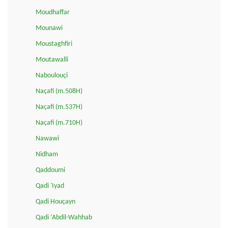
Moudhaffar
Mounawi
Moustaghfiri
Moutawalli
Naboulouçi
Naçafi (m.508H)
Naçafi (m.537H)
Naçafi (m.710H)
Nawawi
Nidham
Qaddoumi
Qadi 'Iyad
Qadi Houçayn
Qadi ‘Abdil-Wahhab