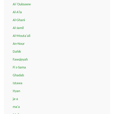
Al-'Oulouww
Al-A'la
Al-Ghani
Al-Jamil
Al-Mouta'ali
An-Nour
Dahik
Fawqiyyah
Fi s-Sama
Ghadab
Istawa
Ityan
ja-a
ma'a