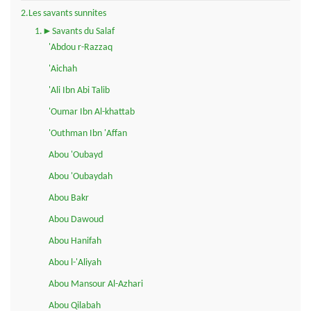
2.Les savants sunnites
1.►Savants du Salaf
'Abdou r-Razzaq
'Aichah
'Ali Ibn Abi Talib
'Oumar Ibn Al-khattab
'Outhman Ibn 'Affan
Abou 'Oubayd
Abou 'Oubaydah
Abou Bakr
Abou Dawoud
Abou Hanifah
Abou l-'Aliyah
Abou Mansour Al-Azhari
Abou Qilabah