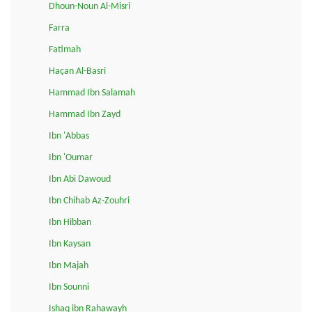
Dhoun-Noun Al-Misri
Farra
Fatimah
Haçan Al-Basri
Hammad Ibn Salamah
Hammad Ibn Zayd
Ibn 'Abbas
Ibn 'Oumar
Ibn Abi Dawoud
Ibn Chihab Az-Zouhri
Ibn Hibban
Ibn Kaysan
Ibn Majah
Ibn Sounni
Ishaq ibn Rahawayh