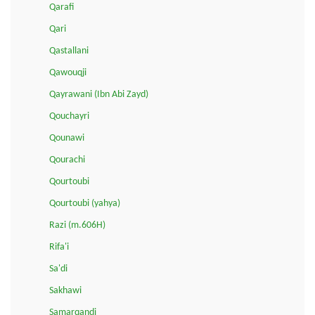
Qarafi
Qari
Qastallani
Qawouqji
Qayrawani (Ibn Abi Zayd)
Qouchayri
Qounawi
Qourachi
Qourtoubi
Qourtoubi (yahya)
Razi (m.606H)
Rifa'i
Sa'di
Sakhawi
Samarqandi