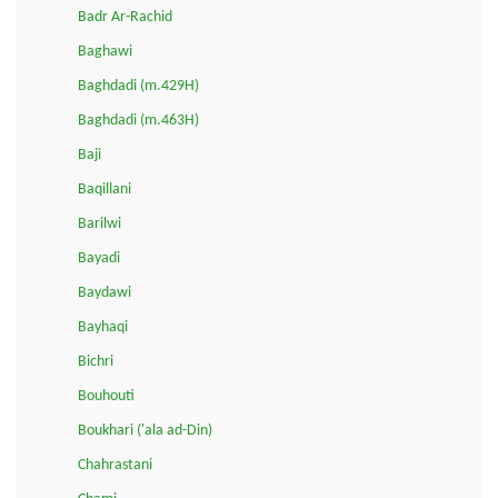
Badr Ar-Rachid
Baghawi
Baghdadi (m.429H)
Baghdadi (m.463H)
Baji
Baqillani
Barilwi
Bayadi
Baydawi
Bayhaqi
Bichri
Bouhouti
Boukhari ('ala ad-Din)
Chahrastani