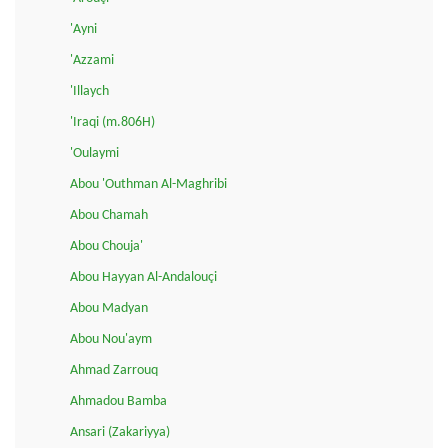
'Ayni
'Azzami
'Illaych
'Iraqi (m.806H)
'Oulaymi
Abou 'Outhman Al-Maghribi
Abou Chamah
Abou Chouja'
Abou Hayyan Al-Andalouçi
Abou Madyan
Abou Nou'aym
Ahmad Zarrouq
Ahmadou Bamba
Ansari (Zakariyya)