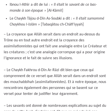
Ibnou l-Athîr a dit de lui :
« Il était le savant de ce bas-
monde à son époque
»
[Al-Kâmil]
Le Chaykh Tâjou d-Dîn As-Soubki a dit :
« Il était surnommé
Chaykhou l-Islâm »
[Tabaqâtou ch-Châfi’iyyah]
– La croyance que Allâh serait dans un endroit au-dessus du
Trône ou en tout autre endroit est la croyance des
assimilationnistes qui ont fait une analogie entre Le Créateur et
les créatures ; c’est une analogie corrompue qui a pour origine
l’ignorance et le fait de suivre ses illusions.
– Le Chaykh Fakhrou d-Dîn Ar-Râzi dit bien que ceux qui
comprennent de ce verset que Allâh serait dans un endroit sont
des mouchabbihah (assimilationnistes). Et à notre époque, nous
rencontrons également des personnes qui se basent sur ce
verset pour tenter de justifier leur égarement.
– Les savants ont donné de nombreuses explications au sujet du