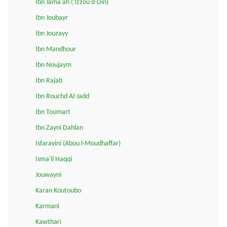
Ibn Jama'ah ('Izzou d-Din)
Ibn Joubayr
Ibn Jouzayy
Ibn Mandhour
Ibn Noujaym
Ibn Rajab
Ibn Rouchd Al-Jadd
Ibn Toumart
Ibn Zayni Dahlan
Isfarayini (Abou l-Moudhaffar)
Isma'il Haqqi
Jouwayni
Karan Koutoubo
Karmani
Kawthari