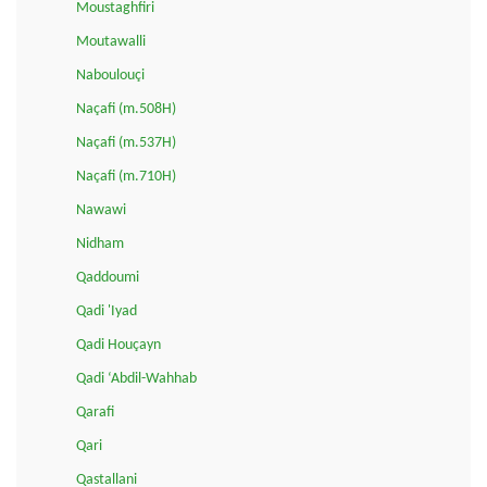
Moustaghfiri
Moutawalli
Naboulouçi
Naçafi (m.508H)
Naçafi (m.537H)
Naçafi (m.710H)
Nawawi
Nidham
Qaddoumi
Qadi 'Iyad
Qadi Houçayn
Qadi ‘Abdil-Wahhab
Qarafi
Qari
Qastallani