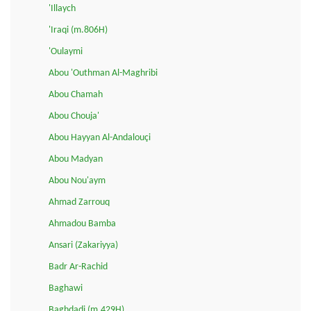
'Illaych
'Iraqi (m.806H)
'Oulaymi
Abou 'Outhman Al-Maghribi
Abou Chamah
Abou Chouja'
Abou Hayyan Al-Andalouçi
Abou Madyan
Abou Nou'aym
Ahmad Zarrouq
Ahmadou Bamba
Ansari (Zakariyya)
Badr Ar-Rachid
Baghawi
Baghdadi (m.429H)