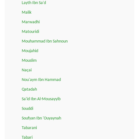
Layth Ibn Sa'd
Malik
Marwadhi
Matouridi
Mouhammad Ibn Sahnoun
Moujahid
Mouslim
Naçai
Nou'aym Ibn Hammad
Qatadah
Sa'id Ibn Al-Mousayyib
Souddi
Soufyan Ibn 'Ouyaynah
Tabarani
Tabari