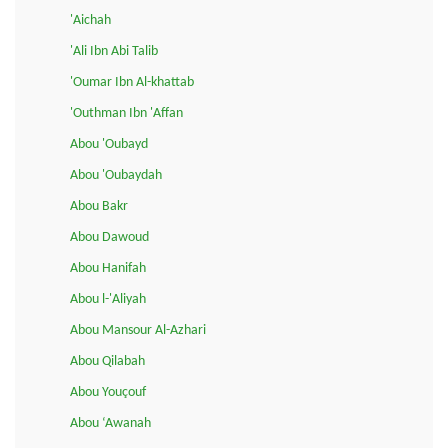
'Aichah
'Ali Ibn Abi Talib
'Oumar Ibn Al-khattab
'Outhman Ibn 'Affan
Abou 'Oubayd
Abou 'Oubaydah
Abou Bakr
Abou Dawoud
Abou Hanifah
Abou l-'Aliyah
Abou Mansour Al-Azhari
Abou Qilabah
Abou Youçouf
Abou ‘Awanah