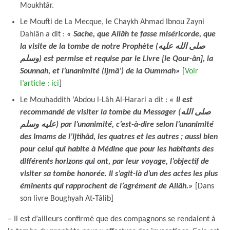
Moukhtâr.
Le Moufti de La Mecque, le Chaykh Ahmad Ibnou Zayni
Dahlân a dit :
« Sache, que Allâh te fasse miséricorde, que
la visite de la tombe de notre Prophète (صلى الله عليه
وسلم) est permise et requise par le Livre [le Qour-ân], la
Sounnah, et l’unanimité (ijmâ’) de la Oummah»
[
Voir
l’article : ici
]
Le Mouhaddith ‘Abdou l-Lâh Al-Harari a dit :
« Il est
recommandé de visiter la tombe du Messager (صلى الله
عليه وسلم) par l’unanimité, c’est-à-dire selon l’unanimité
des Imams de l’ijtihâd, les quatres et les autres ; aussi bien
pour celui qui habite à Médine que pour les habitants des
différents horizons qui ont, par leur voyage, l’objectif de
visiter sa tombe honorée. Il s’agit-là d’un des actes les plus
éminents qui rapprochent de l’agrément de Allâh.»
[Dans
son livre Boughyah At-Tâlib]
– Il est d’ailleurs confirmé que des compagnons se rendaient à