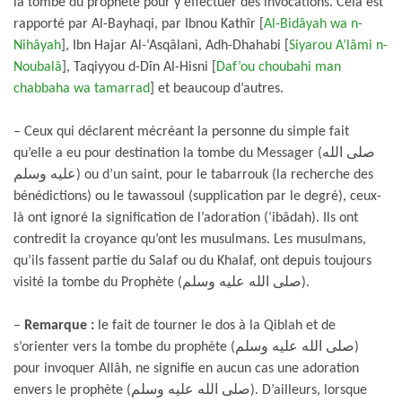
la tombe du prophète pour y effectuer des invocations. Cela est
rapporté par Al-Bayhaqi, par Ibnou Kathîr [
Al-Bidâyah wa n-
Nihâyah
], Ibn Hajar Al-‘Asqâlani, Adh-Dhahabi [
Siyarou A’lâmi n-
Noubalâ
], Taqiyyou d-Dîn Al-Hisni [
Daf’ou choubahi man
chabbaha wa tamarrad
] et beaucoup d’autres.
– Ceux qui déclarent mécréant la personne du simple fait
qu’elle a eu pour destination la tombe du Messager (صلى الله
عليه وسلم) ou d’un saint, pour le tabarrouk (la recherche des
bénédictions) ou le tawassoul (supplication par le degré), ceux-
là ont ignoré la signification de l’adoration (‘ibâdah). Ils ont
contredit la croyance qu’ont les musulmans. Les musulmans,
qu’ils fassent partie du Salaf ou du Khalaf, ont depuis toujours
visité la tombe du Prophète (صلى الله عليه وسلم).
–
Remarque :
le fait de tourner le dos à la Qiblah et de
s’orienter vers la tombe du prophète (صلى الله عليه وسلم)
pour invoquer Allâh, ne signifie en aucun cas une adoration
envers le prophète (صلى الله عليه وسلم). D’ailleurs, lorsque