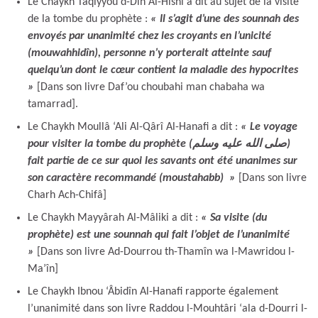
Le Chaykh Taqiyyou d-Dîn Al-Hisni a dit au sujet de la visite
de la tombe du prophète :
« Il s’agit d’
une des sounnah des
envoyés par unanimité chez les croyants en l’unicité
(mouwahhidîn), personne n’y porterait atteinte sauf
quelqu’un dont le cœur contient la maladie des hypocrites
»
[Dans son livre Daf’ou choubahi man chabaha wa
tamarrad].
Le Chaykh Moullâ ‘Ali Al-Qârî Al-Hanafi a dit :
« Le voyage
pour visiter la tombe du prophète (صلى الله عليه وسلم)
fait partie de ce sur quoi les savants ont été unanimes sur
son caractère recommandé (moustahabb) »
[Dans son livre
Charh Ach-Chifâ]
Le Chaykh Mayyârah Al-Mâliki a dit :
« Sa visite (du
prophète) est une sounnah qui fait l’objet de l’unanimité
»
[Dans son livre Ad-Dourrou th-Thamîn wa l-Mawridou l-
Ma’în]
Le Chaykh Ibnou ‘Âbidîn Al-Hanafi rapporte également
l’unanimité dans son livre Raddou l-Mouhtâri ‘ala d-Dourri l-