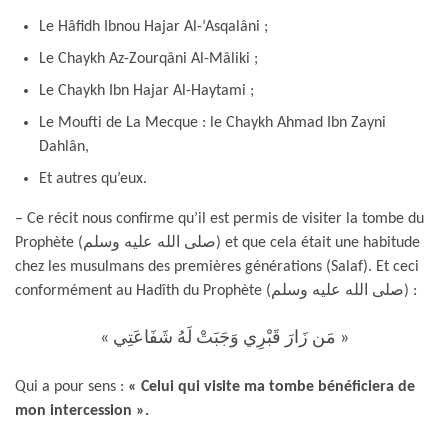
Le Hâfidh Ibnou Hajar Al-‘Asqalâni ;
Le Chaykh Az-Zourqâni Al-Mâliki ;
Le Chaykh Ibn Hajar Al-Haytami ;
Le Moufti de La Mecque : le Chaykh Ahmad Ibn Zayni
Dahlân,
Et autres qu’eux.
– Ce récit nous confirme qu’il est permis de visiter la tombe du
Prophète (صلى الله عليه وسلم) et que cela était une habitude
chez les musulmans des premières générations (Salaf). Et ceci
conformément au Hadîth du Prophète (صلى الله عليه وسلم) :
« مَن زَارَ قَبْرِي وَجَبَتْ لَهُ شَفَاعَتِي »
Qui a pour sens :
« Celui qui visite ma tombe bénéficiera de
mon intercession ».