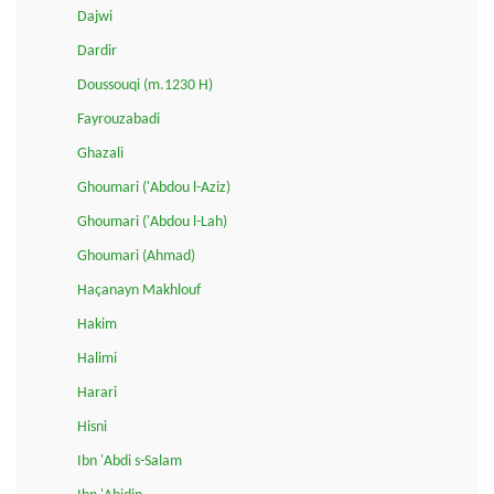
Dajwi
Dardir
Doussouqi (m.1230 H)
Fayrouzabadi
Ghazali
Ghoumari ('Abdou l-Aziz)
Ghoumari ('Abdou l-Lah)
Ghoumari (Ahmad)
Haçanayn Makhlouf
Hakim
Halimi
Harari
Hisni
Ibn 'Abdi s-Salam