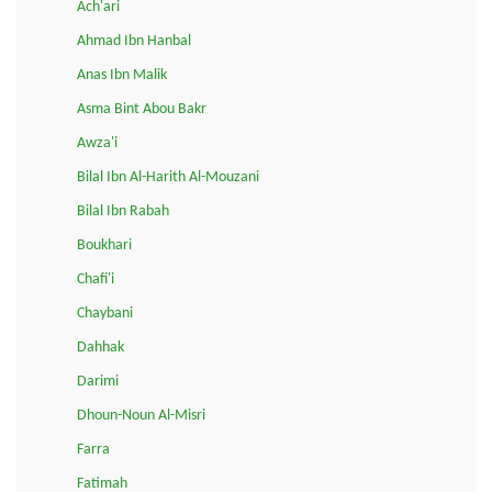
Ach'ari
Ahmad Ibn Hanbal
Anas Ibn Malik
Asma Bint Abou Bakr
Awza'i
Bilal Ibn Al-Harith Al-Mouzani
Bilal Ibn Rabah
Boukhari
Chafi'i
Chaybani
Dahhak
Darimi
Dhoun-Noun Al-Misri
Farra
Fatimah