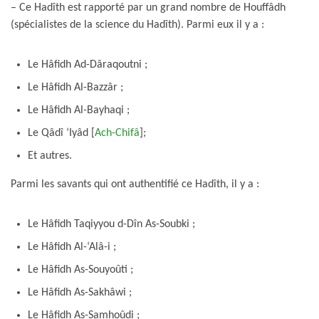
– Ce Hadîth est rapporté par un grand nombre de Houffâdh
(spécialistes de la science du Hadîth). Parmi eux il y a :
Le Hâfidh Ad-Dâraqoutni ;
Le Hâfidh Al-Bazzâr ;
Le Hâfidh Al-Bayhaqi ;
Le Qâdî ‘Iyâd [
Ach-Chifâ
];
Et autres.
Parmi les savants qui ont authentifié ce Hadîth, il y a :
Le Hâfidh Taqiyyou d-Dîn As-Soubki ;
Le Hâfidh Al-‘Alâ-i ;
Le Hâfidh As-Souyoûti ;
Le Hâfidh As-Sakhâwi ;
Le Hâfidh As-Samhoûdi ;