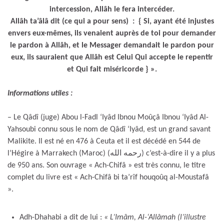
intercession, Allâh le fera intercéder.
Allâh ta’âlâ dit (ce qui a pour sens) : { Si, ayant été injustes
envers eux-mêmes, ils venaient auprès de toi pour demander
le pardon à Allâh, et le Messager demandait le pardon pour
eux, ils sauraient que Allâh est Celui Qui accepte le repentir
et Qui fait miséricorde } ».
Informations utiles :
– Le Qâdî (juge) Abou l-Fadl ‘Iyâd Ibnou Moûçâ Ibnou ‘Iyâd Al-
Yahsoubi connu sous le nom de Qâdî ‘Iyâd, est un grand savant
Malikite. Il est né en 476 à Ceuta et il est décédé en 544 de
l’Hégire à Marrakech (Maroc) (رحمه الله) c’est-à-dire il y a plus
de 950 ans. Son ouvrage « Ach-Chifâ » est très connu, le titre
complet du livre est « Ach-Chifâ bi ta’rîf houqoûq al-Moustafâ
».
Adh-Dhahabi a dit de lui :
« L’Imâm, Al-‘Allâmah (l’illustre