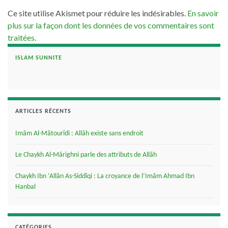
Ce site utilise Akismet pour réduire les indésirables.
En savoir
plus sur la façon dont les données de vos commentaires sont
traitées
.
ISLAM SUNNITE
ARTICLES RÉCENTS
Imâm Al-Mâtourîdi : Allâh existe sans endroit
Le Chaykh Al-Mârighni parle des attributs de Allâh
Chaykh Ibn ‘Allân As-Siddîqi : La croyance de l’Imâm Ahmad Ibn
Hanbal
CATÉGORIES