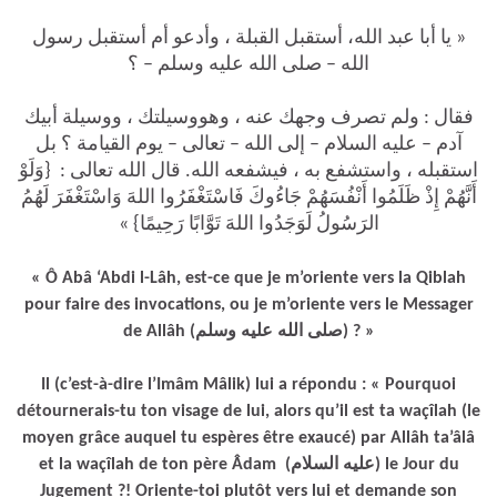
« يا أبا عبد الله، أستقبل القبلة ، وأدعو أم أستقبل رسول
الله – صلى الله عليه وسلم – ؟
فقال : ولم تصرف وجهك عنه ، وهووسيلتك ، ووسيلة أبيك
آدم – عليه السلام – إلى الله – تعالى – يوم القيامة ؟ بل
استقبله ، واستشفع به ، فيشفعه الله. قال الله تعالى : {وَلَوْ
أَنَّهُمْ إِذْ ظَلَمُوا أَنْفُسَهُمْ جَاءُوكَ فَاسْتَغْفَرُوا اللهَ وَاسْتَغْفَرَ لَهُمُ
الرَسُولُ لَوَجَدُوا اللهَ تَوَّابًا رَحِيمًا} »
« Ô Abâ ‘Abdi l-Lâh, est-ce que je m’oriente vers la Qiblah
pour faire des invocations, ou je m’oriente vers le Messager
de Allâh (صلى الله عليه وسلم) ? »
Il (c’est-à-dire l’Imâm Mâlik) lui a répondu : « Pourquoi
détournerais-tu ton visage de lui, alors qu’il est ta waçîlah (le
moyen grâce auquel tu espères être exaucé) par Allâh ta’âlâ
et la waçîlah de ton père Âdam (عليه السلام) le Jour du
Jugement ?! Oriente-toi plutôt vers lui et demande son