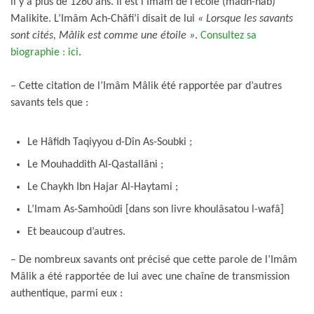
il y a plus de 1260 ans. Il est l’Imâm de l’école (madh-hab)
Malikite. L’Imâm Ach-Châfi’i disait de lui
« Lorsque les savants
sont cités, Mâlik est comme une étoile »
.
Consultez sa
biographie : ici
.
– Cette citation de l’Imâm Mâlik été rapportée par d’autres
savants tels que :
Le Hâfidh Taqiyyou d-Dîn As-Soubki ;
Le Mouhaddith Al-Qastallâni ;
Le Chaykh Ibn Hajar Al-Haytami ;
L’Imam As-Samhoûdi [dans son livre khoulâsatou l-wafâ]
Et beaucoup d’autres.
– De nombreux savants ont précisé que cette parole de l’Imâm
Mâlik a été rapportée de lui avec une chaîne de transmission
authentique, parmi eux :