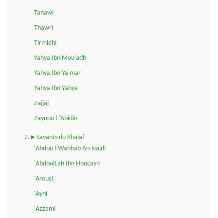
Tahawi
Thawri
Tirmidhi
Yahya Ibn Mou'adh
Yahya Ibn Ya'mar
Yahya Ibn Yahya
Zajjaj
Zaynou l-'Abidin
2.►Savants du Khalaf
'Abdou l-Wahhab An-Najdi
'AbdoulLah Ibn Houçayn
'Arouçi
'Ayni
'Azzami