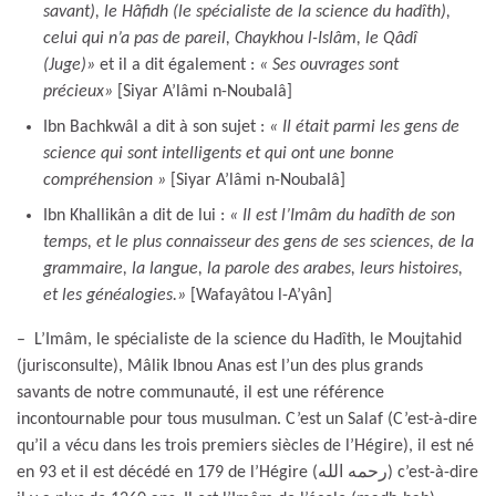
savant), le Hâfidh (le spécialiste de la science du hadîth),
celui qui n’a pas de pareil, Chaykhou l-Islâm, le Qâdî
(Juge)
»
et il a dit également :
« Ses ouvrages sont
précieux
»
[Siyar A’lâmi n-Noubalâ]
Ibn Bachkwâl a dit à son sujet :
« Il était parmi les gens de
science qui sont intelligents et qui ont une bonne
compréhension
»
[Siyar A’lâmi n-Noubalâ]
Ibn Khallikân a dit de lui :
« Il est l’Imâm du hadîth de son
temps, et le plus connaisseur des gens de ses sciences, de la
grammaire, la langue, la parole des arabes, leurs histoires,
et les généalogies.»
[Wafayâtou l-A’yân]
– L’Imâm, le spécialiste de la science du Hadîth, le Moujtahid
(jurisconsulte), Mâlik Ibnou Anas est l’un des plus grands
savants de notre communauté, il est une référence
incontournable pour tous musulman. C’est un Salaf (C’est-à-dire
qu’il a vécu dans les trois premiers siècles de l’Hégire), il est né
en 93 et il est décédé en 179 de l’Hégire (رحمه الله) c’est-à-dire