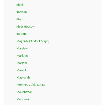
Khalil
Khattabi
Khazin
Khidr Houçayn
Kourani
Maghribi ('Abdoul-Majid)
Mardawi
Marighni
Marjani
Mawsili
Mayyarah
Mehmed Zahid Kotku
Moudhaffar
Mounawi