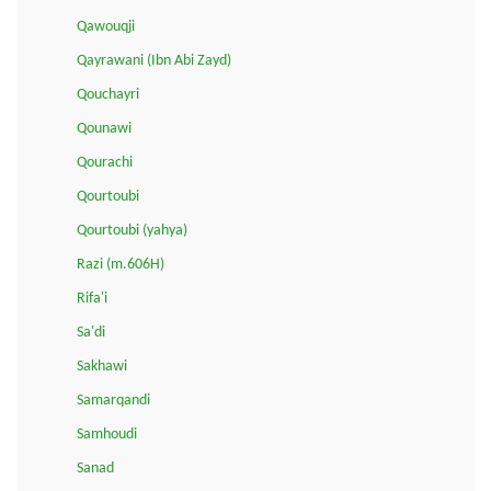
Qawouqji
Qayrawani (Ibn Abi Zayd)
Qouchayri
Qounawi
Qourachi
Qourtoubi
Qourtoubi (yahya)
Razi (m.606H)
Rifa'i
Sa'di
Sakhawi
Samarqandi
Samhoudi
Sanad