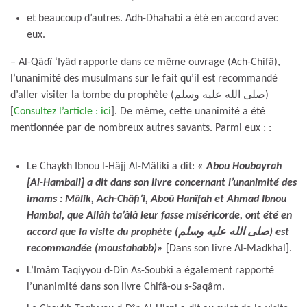
et beaucoup d’autres. Adh-Dhahabi a été en accord avec
eux.
– Al-Qâdî ‘Iyâd rapporte dans ce même ouvrage (Ach-Chifâ),
l’unanimité des musulmans sur le fait qu’il est recommandé
d’aller visiter la tombe du prophète (صلى الله عليه وسلم)
[
Consultez l’article : ici
]. De même, cette unanimité a été
mentionnée par de nombreux autres savants. Parmi eux : :
Le Chaykh Ibnou l-Hâjj Al-Mâliki a dit:
« Abou Houbayrah
[Al-Hambali] a dit dans son livre concernant l’unanimité des
imams : Mâlik, Ach-Châfi’i, Aboû Hanîfah et Ahmad Ibnou
Hambal, que Allâh ta’âlâ leur fasse miséricorde, ont été en
accord
que la visite du prophète (صلى الله عليه وسلم) est
recommandée (moustahabb)»
[Dans son livre Al-Madkhal].
L’Imâm Taqiyyou d-Dîn As-Soubki a également rapporté
l’unanimité dans son livre Chifâ-ou s-Saqâm.