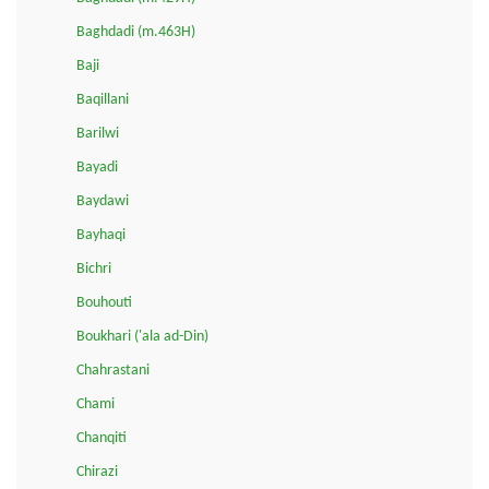
Baghdadi (m.463H)
Baji
Baqillani
Barilwi
Bayadi
Baydawi
Bayhaqi
Bichri
Bouhouti
Boukhari ('ala ad-Din)
Chahrastani
Chami
Chanqiti
Chirazi