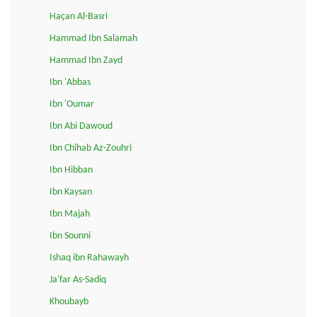
Haçan Al-Basri
Hammad Ibn Salamah
Hammad Ibn Zayd
Ibn 'Abbas
Ibn 'Oumar
Ibn Abi Dawoud
Ibn Chihab Az-Zouhri
Ibn Hibban
Ibn Kaysan
Ibn Majah
Ibn Sounni
Ishaq ibn Rahawayh
Ja'far As-Sadiq
Khoubayb