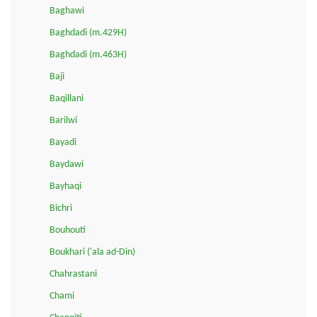
Baghawi
Baghdadi (m.429H)
Baghdadi (m.463H)
Baji
Baqillani
Barilwi
Bayadi
Baydawi
Bayhaqi
Bichri
Bouhouti
Boukhari ('ala ad-Din)
Chahrastani
Chami