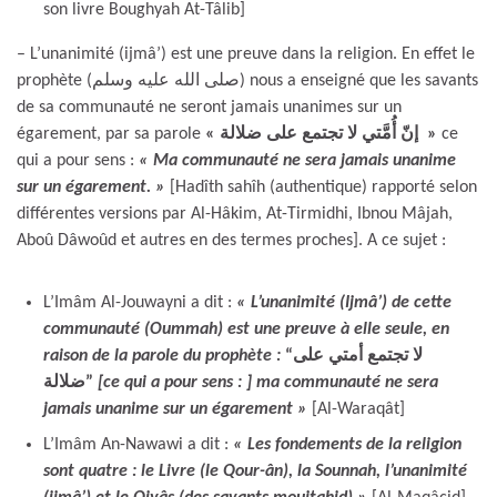
son livre Boughyah At-Tâlib]
– L’unanimité (ijmâ’) est une preuve dans la religion. En effet le
prophète (صلى الله عليه وسلم) nous a enseigné que les savants
de sa communauté ne seront jamais unanimes sur un
égarement, par sa parole
« إنّ أُمَّتي لا تجتمع على ضلالة »
ce
qui a pour sens :
« Ma communauté ne sera jamais unanime
sur un égarement. »
[Hadîth sahîh (authentique) rapporté selon
différentes versions par Al-Hâkim, At-Tirmidhi, Ibnou Mâjah,
Aboû Dâwoûd et autres en des termes proches]. A ce sujet :
L’Imâm Al-Jouwayni a dit :
« L’unanimité (Ijmâ’) de cette
communauté (Oummah) est une preuve à elle seule, en
raison de la parole du prophète :
“لا تجتمع أمتي على
ضلالة”
[ce qui a pour sens : ] ma communauté ne sera
jamais unanime sur un égarement »
[Al-Waraqât]
L’Imâm An-Nawawi a dit :
« Les fondements de la religion
sont quatre : le Livre (le Qour-ân), la Sounnah, l’unanimité