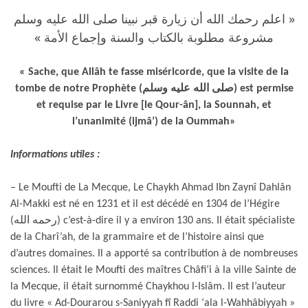
« اعلم رحمك الله أن زيارة قبر نبينا صلى الله عليه وسلم
مشروعة مطلوبة بالكتاب والسنة وإجماع الأمة »
« Sache, que Allâh te fasse miséricorde, que la visite de la
tombe de notre Prophète (صلى الله عليه وسلم) est permise
et requise par le Livre [le Qour-ân], la Sounnah, et
l’unanimité (ijmâ’) de la Oummah»
Informations utiles :
– Le Moufti de La Mecque, Le Chaykh Ahmad Ibn Zaynî Dahlân
Al-Makki est né en 1231 et il est décédé en 1304 de l’Hégire
(رحمه الله) c’est-à-dire il y a environ 130 ans. Il était spécialiste
de la Charî’ah, de la grammaire et de l’histoire ainsi que
d’autres domaines. Il a apporté sa contribution à de nombreuses
sciences. Il était le Moufti des maîtres Châfi’i à la ville Sainte de
la Mecque, il était surnommé Chaykhou l-Islâm. Il est l’auteur
du livre « Ad-Dourarou s-Saniyyah fî Raddi ‘ala l-Wahhâbiyyah »