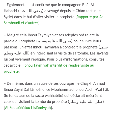
– Egalement, il est confirmé que le compagnon Bilâl Al-
Habachi (رضي الله عنه) a voyagé depuis le Châm (actuelle
Syrie) dans le but d’aller visiter le prophète [
Rapporté par As-
Samhoûdi et d’autres
]
– Malgré cela Ibnou Taymiyah et ses adeptes ont rejeté la
parole du prophète (صلى الله عليه وسلم) pour suivre leurs
passions. En effet Ibnou Taymiyah a contredit le prophète (صلى
الله عليه وسلم) en interdisant la visite de sa tombe. Les savants
lui ont vivement répliqué. Pour plus d’informations, consultez
cet article :
Ibnou Taymiyah interdit de rendre visite au
prophète
.
– De même, dans un autre de ses ouvrages, le Chaykh Ahmad
Ibnou Zayni Dahlân dénonce Mouhammad Ibnou ‘Abdi l-Wahhâb
(le fondateur de la secte wahhabite) qui déclarait mécréant
ceux qui visitent la tombe du prophète (صلى الله عليه وسلم)
[
Al-Foutoûhâtou l-Islâmiyyah
].