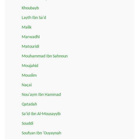
Khoubayb
Layth Ibn Sa'd
Malik
Marwadhi
Matouridi
Mouhammad Ibn Sahnoun
Moujahid
Mouslim
Naçai
Nou'aym Ibn Hammad
Qatadah
Sa'id Ibn Al-Mousayyib
Souddi
Soufyan Ibn 'Ouyaynah