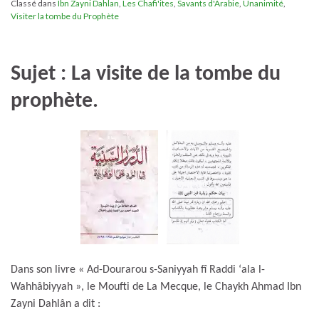
Classé dans
Ibn Zayni Dahlan
,
Les Chafi'ites
,
Savants d'Arabie
,
Unanimité
,
Visiter la tombe du Prophète
Sujet : La visite de la tombe du
prophète.
Dans son livre « Ad-Dourarou s-Saniyyah fî Raddi ‘ala l-
Wahhâbiyyah », le Moufti de La Mecque, le Chaykh Ahmad Ibn
Zayni Dahlân a dit :