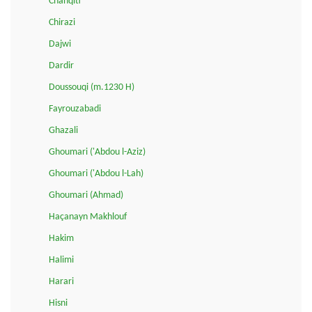
Chanqiti
Chirazi
Dajwi
Dardir
Doussouqi (m.1230 H)
Fayrouzabadi
Ghazali
Ghoumari ('Abdou l-Aziz)
Ghoumari ('Abdou l-Lah)
Ghoumari (Ahmad)
Haçanayn Makhlouf
Hakim
Halimi
Harari
Hisni