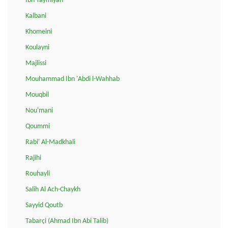
Ibn Taymiyah
Kalbani
Khomeini
Koulayni
Majlissi
Mouhammad Ibn 'Abdi l-Wahhab
Mouqbil
Nou'mani
Qoummi
Rabi' Al-Madkhali
Rajihi
Rouhayli
Salih Al Ach-Chaykh
Sayyid Qoutb
Tabarçi (Ahmad Ibn Abi Talib)