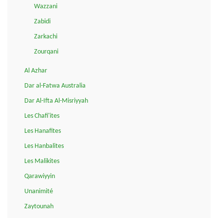
Wazzani
Zabidi
Zarkachi
Zourqani
Al Azhar
Dar al-Fatwa Australia
Dar Al-Ifta Al-Misriyyah
Les Chafi'ites
Les Hanafites
Les Hanbalites
Les Malikites
Qarawiyyin
Unanimité
Zaytounah