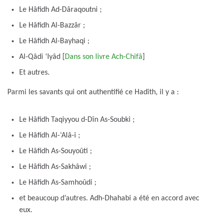
Le Hâfidh Ad-Dâraqoutni ;
Le Hâfidh Al-Bazzâr ;
Le Hâfidh Al-Bayhaqi ;
Al-Qâdi ‘Iyâd [
Dans son livre Ach-Chifâ
]
Et autres.
Parmi les savants qui ont authentifié ce Hadîth, il y a :
Le Hâfidh Taqiyyou d-Dîn As-Soubki ;
Le Hâfidh Al-‘Alâ-i ;
Le Hâfidh As-Souyoûti ;
Le Hâfidh As-Sakhâwi ;
Le Hâfidh As-Samhoûdi ;
et beaucoup d’autres. Adh-Dhahabi a été en accord avec
eux.