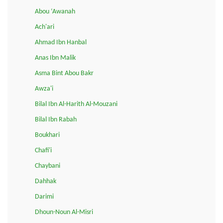
Abou ‘Awanah
Ach'ari
Ahmad Ibn Hanbal
Anas Ibn Malik
Asma Bint Abou Bakr
Awza'i
Bilal Ibn Al-Harith Al-Mouzani
Bilal Ibn Rabah
Boukhari
Chafi'i
Chaybani
Dahhak
Darimi
Dhoun-Noun Al-Misri