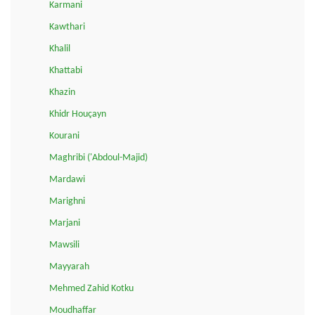
Karmani
Kawthari
Khalil
Khattabi
Khazin
Khidr Houçayn
Kourani
Maghribi ('Abdoul-Majid)
Mardawi
Marighni
Marjani
Mawsili
Mayyarah
Mehmed Zahid Kotku
Moudhaffar