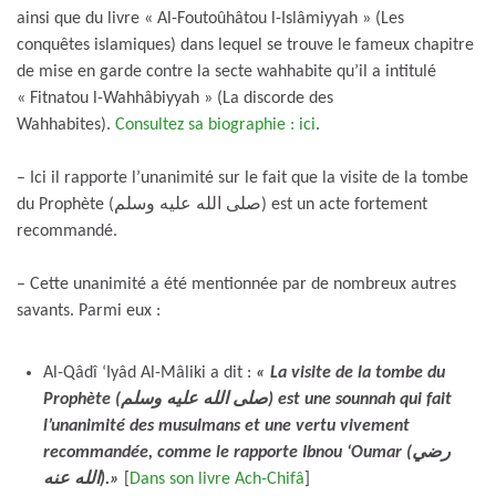
ainsi que du livre « Al-Foutoûhâtou l-Islâmiyyah » (Les
conquêtes islamiques) dans lequel se trouve le fameux chapitre
de mise en garde contre la secte wahhabite qu’il a intitulé
« Fitnatou l-Wahhâbiyyah » (La discorde des
Wahhabites).
Consultez sa biographie : ici
.
– Ici il rapporte l’unanimité sur le fait que la visite de la tombe
du Prophète (صلى الله عليه وسلم) est un acte fortement
recommandé.
– Cette unanimité a été mentionnée par de nombreux autres
savants. Parmi eux :
Al-Qâdî ‘Iyâd Al-Mâliki a dit :
« La visite de la tombe du
Prophète (صلى الله عليه وسلم) est une sounnah qui fait
l’unanimité des musulmans et une vertu vivement
recommandée, comme le rapporte Ibnou ‘Oumar (رضي
الله عنه).
»
[
Dans son livre Ach-Chifâ
]