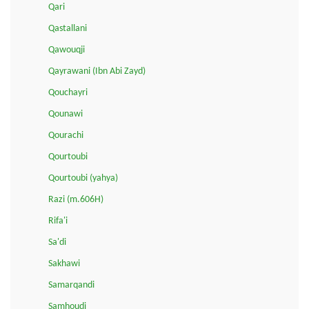
Qari
Qastallani
Qawouqji
Qayrawani (Ibn Abi Zayd)
Qouchayri
Qounawi
Qourachi
Qourtoubi
Qourtoubi (yahya)
Razi (m.606H)
Rifa'i
Sa'di
Sakhawi
Samarqandi
Samhoudi