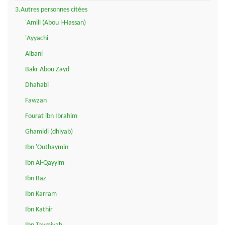
3.Autres personnes citées
'Amili (Abou l-Hassan)
'Ayyachi
Albani
Bakr Abou Zayd
Dhahabi
Fawzan
Fourat ibn Ibrahim
Ghamidi (dhiyab)
Ibn 'Outhaymin
Ibn Al-Qayyim
Ibn Baz
Ibn Karram
Ibn Kathir