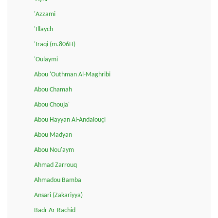
'Azzami
'Illaych
'Iraqi (m.806H)
'Oulaymi
Abou 'Outhman Al-Maghribi
Abou Chamah
Abou Chouja'
Abou Hayyan Al-Andalouçi
Abou Madyan
Abou Nou'aym
Ahmad Zarrouq
Ahmadou Bamba
Ansari (Zakariyya)
Badr Ar-Rachid