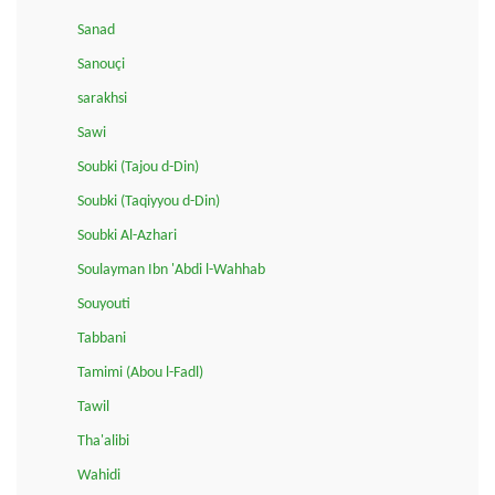
Sanad
Sanouçi
sarakhsi
Sawi
Soubki (Tajou d-Din)
Soubki (Taqiyyou d-Din)
Soubki Al-Azhari
Soulayman Ibn 'Abdi l-Wahhab
Souyouti
Tabbani
Tamimi (Abou l-Fadl)
Tawil
Tha'alibi
Wahidi