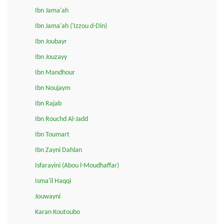
Ibn Jama'ah
Ibn Jama'ah ('Izzou d-Din)
Ibn Joubayr
Ibn Jouzayy
Ibn Mandhour
Ibn Noujaym
Ibn Rajab
Ibn Rouchd Al-Jadd
Ibn Toumart
Ibn Zayni Dahlan
Isfarayini (Abou l-Moudhaffar)
Isma'il Haqqi
Jouwayni
Karan Koutoubo