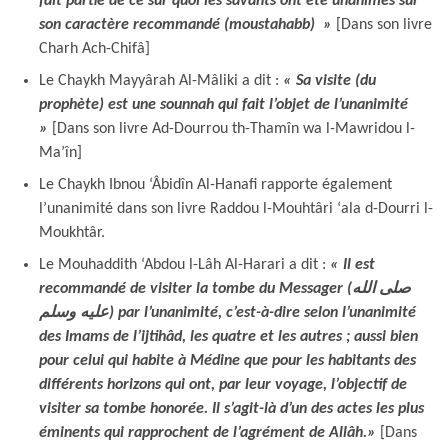
fait partie de ce sur quoi les savants ont été unanimes sur
son caractère recommandé (moustahabb) »
[Dans son livre
Charh Ach-Chifâ]
Le Chaykh Mayyârah Al-Mâliki a dit :
« Sa visite (du
prophète) est une sounnah qui fait l’objet de l’unanimité
»
[Dans son livre Ad-Dourrou th-Thamîn wa l-Mawridou l-
Ma’în]
Le Chaykh Ibnou ‘Âbidîn Al-Hanafi rapporte également
l’unanimité dans son livre Raddou l-Mouhtâri ‘ala d-Dourri l-
Moukhtâr.
Le Mouhaddith ‘Abdou l-Lâh Al-Harari a dit :
« Il est
recommandé de visiter la tombe du Messager (صلى الله
عليه وسلم) par l’unanimité, c’est-à-dire selon l’unanimité
des Imams de l’ijtihâd, les quatre et les autres ; aussi bien
pour celui qui habite à Médine que pour les habitants des
différents horizons qui ont, par leur voyage, l’objectif de
visiter sa tombe honorée. Il s’agit-là d’un des actes les plus
éminents qui rapprochent de l’agrément de Allâh.»
[Dans