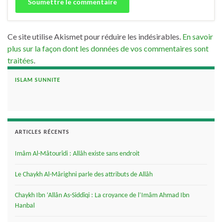
Ce site utilise Akismet pour réduire les indésirables.
En savoir
plus sur la façon dont les données de vos commentaires sont
traitées
.
ISLAM SUNNITE
ARTICLES RÉCENTS
Imâm Al-Mâtourîdi : Allâh existe sans endroit
Le Chaykh Al-Mârighni parle des attributs de Allâh
Chaykh Ibn ‘Allân As-Siddîqi : La croyance de l’Imâm Ahmad Ibn
Hanbal