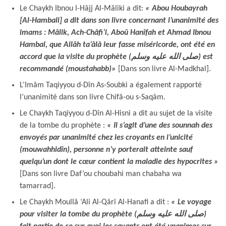
Le Chaykh Ibnou l-Hâjj Al-Mâliki a dit:
« Abou Houbayrah
[Al-Hambali] a dit dans son livre concernant l’unanimité des
imams : Mâlik, Ach-Châfi’i, Aboû Hanîfah et Ahmad Ibnou
Hambal, que Allâh ta’âlâ leur fasse miséricorde, ont été en
accord
que la visite du prophète (صلى الله عليه وسلم) est
recommandé (moustahabb)»
[Dans son livre Al-Madkhal].
L’Imâm Taqiyyou d-Dîn As-Soubki a également rapporté
l’unanimité dans son livre Chifâ-ou s-Saqâm.
Le Chaykh Taqiyyou d-Dîn Al-Hisni a dit au sujet de la visite
de la tombe du prophète :
« Il s’agit d’
une des sounnah des
envoyés par unanimité chez les croyants en l’unicité
(mouwahhidîn), personne n’y porterait atteinte sauf
quelqu’un dont le cœur contient la maladie des hypocrites »
[Dans son livre Daf’ou choubahi man chabaha wa
tamarrad].
Le Chaykh Moullâ ‘Ali Al-Qârî Al-Hanafi a dit :
« Le voyage
pour visiter la tombe du prophète (صلى الله عليه وسلم)