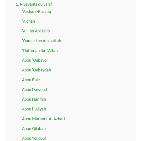
1.►Savants du Salaf
'Abdou r-Razzaq
'Aichah
'Ali Ibn Abi Talib
'Oumar Ibn Al-khattab
'Outhman Ibn 'Affan
Abou 'Oubayd
Abou 'Oubaydah
Abou Bakr
Abou Dawoud
Abou Hanifah
Abou l-'Aliyah
Abou Mansour Al-Azhari
Abou Qilabah
Abou Youçouf