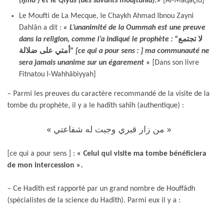
(ijmâ’) et le Qiyâs (des savants moujtahid).»
[Al-Maqâçid]
Le Moufti de La Mecque, le Chaykh Ahmad Ibnou Zayni
Dahlân a dit :
« L’unanimité de la Oummah est une preuve
dans la religion, comme l’a indiqué le prophète :
“لا تجتمع
أمتي على ضلالة”
[ce qui a pour sens : ] ma communauté ne
sera jamais unanime sur un égarement »
[Dans son livre
Fitnatou l-Wahhâbiyyah]
– Parmi les preuves du caractère recommandé de la visite de la
tombe du prophète, il y a le hadîth sahîh (authentique) :
« من زار قبري وجبت له شفاعتي »
[ce qui a pour sens ] :
« Celui qui visite ma tombe bénéficiera
de mon intercession ».
– Ce Hadîth est rapporté par un grand nombre de Houffâdh
(spécialistes de la science du Hadîth). Parmi eux il y a :