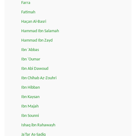
Farra
Fatimah
Haçan Al-Basri
Hammad Ibn Salamah
Hammad Ibn Zayd
Ibn 'Abbas
Ibn 'Oumar
Ibn Abi Dawoud
Ibn Chihab Az-Zouhri
Ibn Hibban
Ibn Kaysan
Ibn Majah
Ibn Sounni
Ishaq ibn Rahawayh
Ja'far As-Sadiq