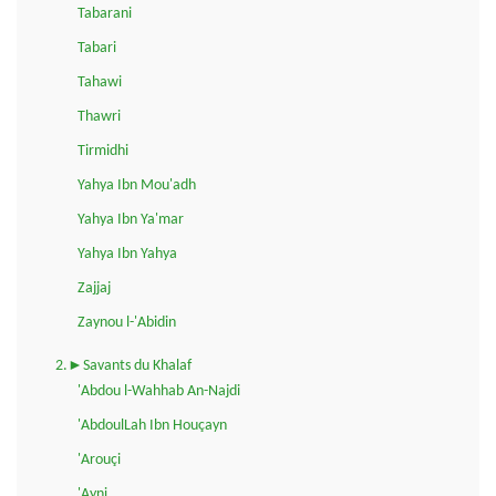
Tabarani
Tabari
Tahawi
Thawri
Tirmidhi
Yahya Ibn Mou'adh
Yahya Ibn Ya'mar
Yahya Ibn Yahya
Zajjaj
Zaynou l-'Abidin
2.►Savants du Khalaf
'Abdou l-Wahhab An-Najdi
'AbdoulLah Ibn Houçayn
'Arouçi
'Ayni