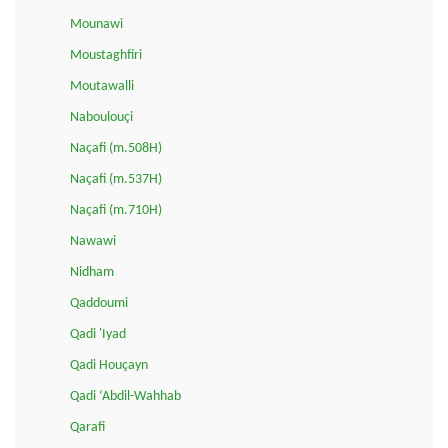
Mounawi
Moustaghfiri
Moutawalli
Naboulouçi
Naçafi (m.508H)
Naçafi (m.537H)
Naçafi (m.710H)
Nawawi
Nidham
Qaddoumi
Qadi 'Iyad
Qadi Houçayn
Qadi ‘Abdil-Wahhab
Qarafi