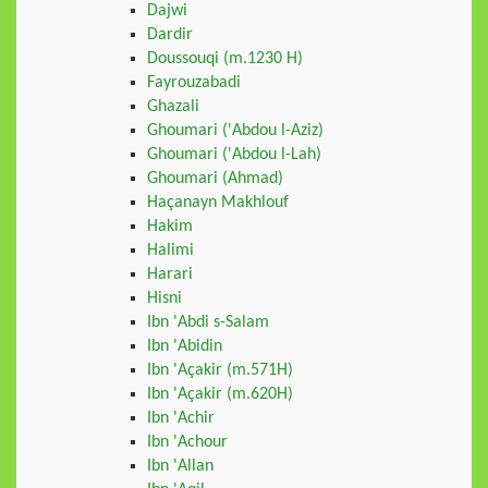
Dajwi
Dardir
Doussouqi (m.1230 H)
Fayrouzabadi
Ghazali
Ghoumari ('Abdou l-Aziz)
Ghoumari ('Abdou l-Lah)
Ghoumari (Ahmad)
Haçanayn Makhlouf
Hakim
Halimi
Harari
Hisni
Ibn 'Abdi s-Salam
Ibn 'Abidin
Ibn 'Açakir (m.571H)
Ibn 'Açakir (m.620H)
Ibn 'Achir
Ibn 'Achour
Ibn 'Allan