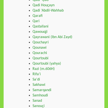
Qadi 'Iyad
Qadi Houçayn
Qadi ‘Abdil-Wahhab
Qarafi
Qari
Qastallani
Qawouqji
Qayrawani (Ibn Abi Zayd)
Qouchayri
Qounawi
Qourachi
Qourtoubi
Qourtoubi (yahya)
Razi (m.606H)
Rifa'i
Sa'di
Sakhawi
Samarqandi
Samhoudi
Sanad
Sanouçi