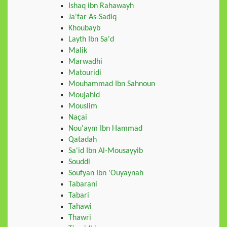
Ishaq ibn Rahawayh
Ja'far As-Sadiq
Khoubayb
Layth Ibn Sa'd
Malik
Marwadhi
Matouridi
Mouhammad Ibn Sahnoun
Moujahid
Mouslim
Naçai
Nou'aym Ibn Hammad
Qatadah
Sa'id Ibn Al-Mousayyib
Souddi
Soufyan Ibn 'Ouyaynah
Tabarani
Tabari
Tahawi
Thawri