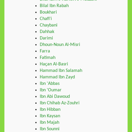
Bilal Ibn Rabah
Boukhari
Chafi'i
Chaybani
Dahhak
Darimi
Dhoun-Noun Al-Misri
Farra
Fatimah
Haçan Al-Basri
Hammad Ibn Salamah
Hammad Ibn Zayd
Ibn 'Abbas
Ibn 'Oumar
Ibn Abi Dawoud
Ibn Chihab Az-Zouhri
Ibn Hibban
Ibn Kaysan
Ibn Majah
Ibn Sounni