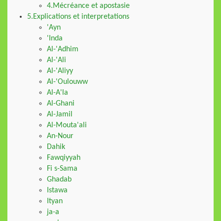
4.Mécréance et apostasie
5.Explications et interpretations
'Ayn
'Inda
Al-'Adhim
Al-'Ali
Al-'Aliyy
Al-'Oulouww
Al-A'la
Al-Ghani
Al-Jamil
Al-Mouta'ali
An-Nour
Dahik
Fawqiyyah
Fi s-Sama
Ghadab
Istawa
Ityan
ja-a