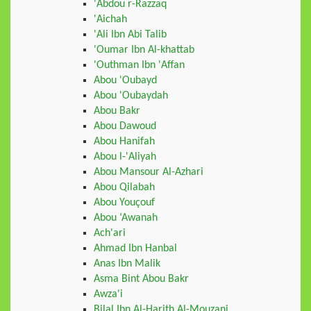
'Abdou r-Razzaq
'Aichah
'Ali Ibn Abi Talib
'Oumar Ibn Al-khattab
'Outhman Ibn 'Affan
Abou 'Oubayd
Abou 'Oubaydah
Abou Bakr
Abou Dawoud
Abou Hanifah
Abou l-'Aliyah
Abou Mansour Al-Azhari
Abou Qilabah
Abou Youçouf
Abou ‘Awanah
Ach'ari
Ahmad Ibn Hanbal
Anas Ibn Malik
Asma Bint Abou Bakr
Awza'i
Bilal Ibn Al-Harith Al-Mouzani