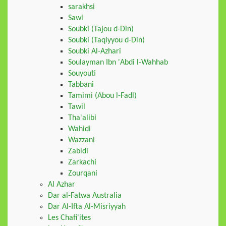
sarakhsi
Sawi
Soubki (Tajou d-Din)
Soubki (Taqiyyou d-Din)
Soubki Al-Azhari
Soulayman Ibn 'Abdi l-Wahhab
Souyouti
Tabbani
Tamimi (Abou l-Fadl)
Tawil
Tha'alibi
Wahidi
Wazzani
Zabidi
Zarkachi
Zourqani
Al Azhar
Dar al-Fatwa Australia
Dar Al-Ifta Al-Misriyyah
Les Chafi'ites