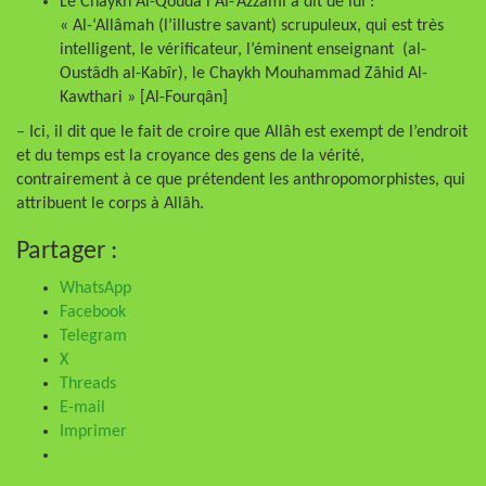
Le Chaykh Al-Qoudâ’i Al-’Azzâmi a dit de lui :
« Al-‘Allâmah (l’illustre savant) scrupuleux, qui est très
intelligent, le vérificateur, l’éminent enseignant (al-
Oustâdh al-Kabîr), le Chaykh Mouhammad Zâhid Al-
Kawthari » [Al-Fourqân]
– Ici, il dit que le fait de croire que Allâh est exempt de l’endroit
et du temps est la croyance des gens de la vérité,
contrairement à ce que prétendent les anthropomorphistes, qui
attribuent le corps à Allâh.
Partager :
WhatsApp
Facebook
Telegram
X
Threads
E-mail
Imprimer