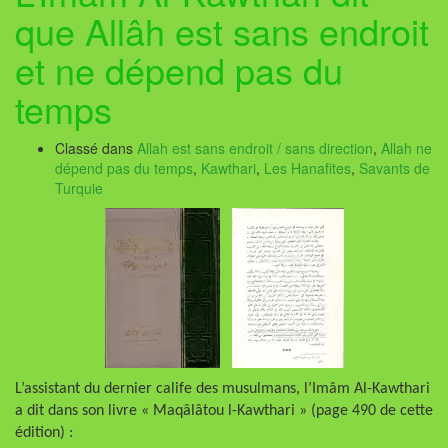
que Allâh est sans endroit
et ne dépend pas du
temps
Classé dans
Allah est sans endroit / sans direction
,
Allah ne
dépend pas du temps
,
Kawthari
,
Les Hanafites
,
Savants de
Turquie
L’assistant du dernier calife des musulmans, l’Imâm Al-Kawthari
a dit dans son livre « Maqâlâtou l-Kawthari » (page 490 de cette
édition) :