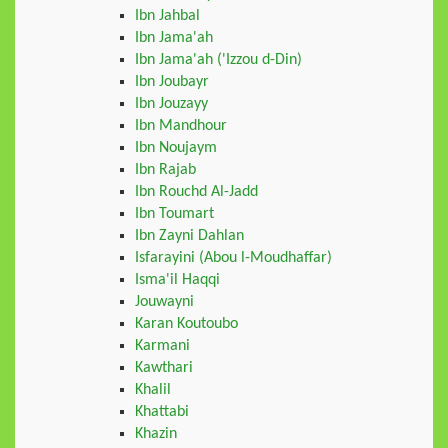
Ibn Jahbal
Ibn Jama'ah
Ibn Jama'ah ('Izzou d-Din)
Ibn Joubayr
Ibn Jouzayy
Ibn Mandhour
Ibn Noujaym
Ibn Rajab
Ibn Rouchd Al-Jadd
Ibn Toumart
Ibn Zayni Dahlan
Isfarayini (Abou l-Moudhaffar)
Isma'il Haqqi
Jouwayni
Karan Koutoubo
Karmani
Kawthari
Khalil
Khattabi
Khazin