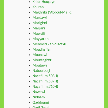
Khidr Houçayn
Kourani
Maghribi ('Abdoul-Majid)
Mardawi
Marighni
Marjani
Mawsili
Mayyarah
Mehmed Zahid Kotku
Moudhaffar
Mounawi
Moustaghfiri
Moutawalli
Naboulouçi
Naçafi (m.508H)
Naçafi (m.537H)
Naçafi (m.710H)
Nawawi
Nidham
Qaddoumi