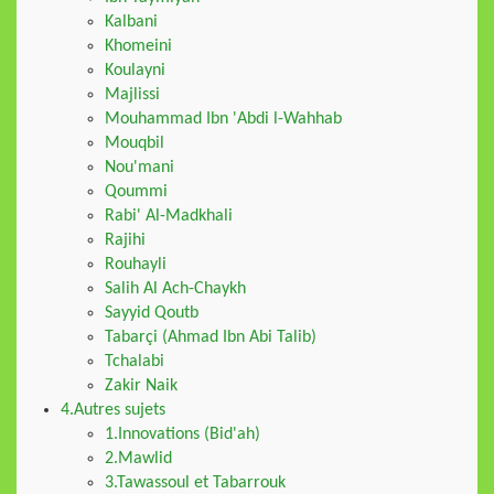
Kalbani
Khomeini
Koulayni
Majlissi
Mouhammad Ibn 'Abdi l-Wahhab
Mouqbil
Nou'mani
Qoummi
Rabi' Al-Madkhali
Rajihi
Rouhayli
Salih Al Ach-Chaykh
Sayyid Qoutb
Tabarçi (Ahmad Ibn Abi Talib)
Tchalabi
Zakir Naik
4.Autres sujets
1.Innovations (Bid'ah)
2.Mawlid
3.Tawassoul et Tabarrouk