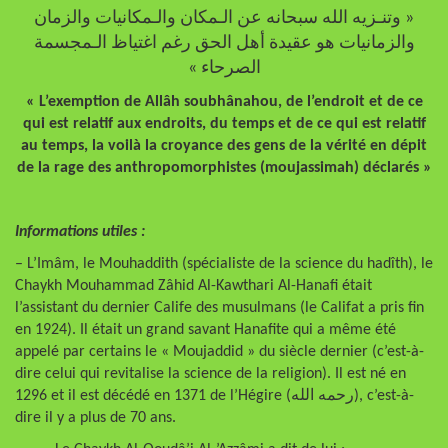
« وتنـزيه الله سبحانه عن الـمكان والـمكانيات والزمان
والزمانيات هو عقيدة أهل الحق رغم اغتياظ الـمجسمة
الصرحاء »
« L’exemption de Allâh soubhânahou, de l’endroit et de ce
qui est relatif aux endroits, du temps et de ce qui est relatif
au temps, la voilà la croyance des gens de la vérité en dépit
de la rage des anthropomorphistes (moujassimah) déclarés »
Informations utiles :
– L’Imâm, le Mouhaddith (spécialiste de la science du hadîth), le
Chaykh Mouhammad Zâhid Al-Kawthari Al-Hanafi était
l’assistant du dernier Calife des musulmans (le Califat a pris fin
en 1924). Il était un grand savant Hanafite qui a même été
appelé par certains le « Moujaddid » du siècle dernier (c’est-à-
dire celui qui revitalise la science de la religion). Il est né en
1296 et il est décédé en 1371 de l’Hégire (رحمه الله), c’est-à-
dire il y a plus de 70 ans.