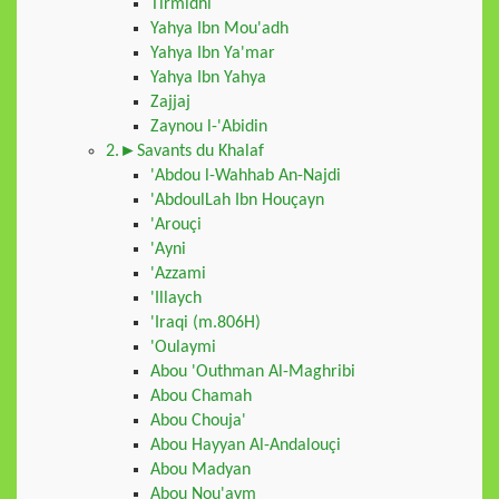
Tirmidhi
Yahya Ibn Mou'adh
Yahya Ibn Ya'mar
Yahya Ibn Yahya
Zajjaj
Zaynou l-'Abidin
2.►Savants du Khalaf
'Abdou l-Wahhab An-Najdi
'AbdoulLah Ibn Houçayn
'Arouçi
'Ayni
'Azzami
'Illaych
'Iraqi (m.806H)
'Oulaymi
Abou 'Outhman Al-Maghribi
Abou Chamah
Abou Chouja'
Abou Hayyan Al-Andalouçi
Abou Madyan
Abou Nou'aym