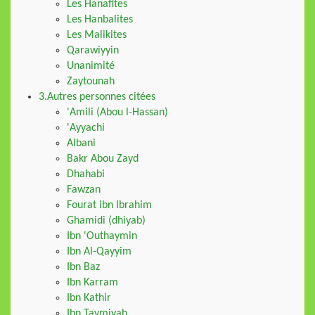
Les Hanafites
Les Hanbalites
Les Malikites
Qarawiyyin
Unanimité
Zaytounah
3.Autres personnes citées
'Amili (Abou l-Hassan)
'Ayyachi
Albani
Bakr Abou Zayd
Dhahabi
Fawzan
Fourat ibn Ibrahim
Ghamidi (dhiyab)
Ibn 'Outhaymin
Ibn Al-Qayyim
Ibn Baz
Ibn Karram
Ibn Kathir
Ibn Taymiyah