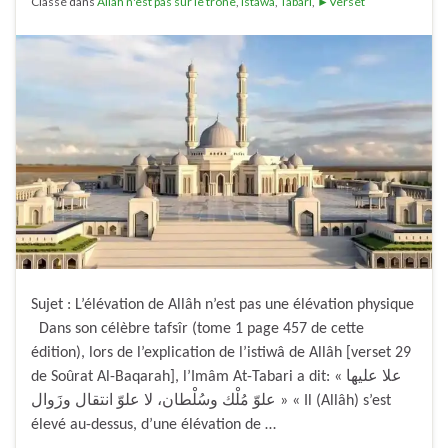
Classé dans
Allah n'est pas sur le trône
,
Istawa
,
Tabari
,
►Verset
Sujet : L’élévation de Allâh n’est pas une élévation physique
Dans son célèbre tafsîr (tome 1 page 457 de cette
édition), lors de l’explication de l’istiwâ de Allâh [verset 29
de Soûrat Al-Baqarah], l’Imâm At-Tabari a dit: « علا عليها
علوّ مُلْك وسُلْطان، لا علوّ انتقال وزَوال » « Il (Allâh) s’est
élevé au-dessus, d’une élévation de …