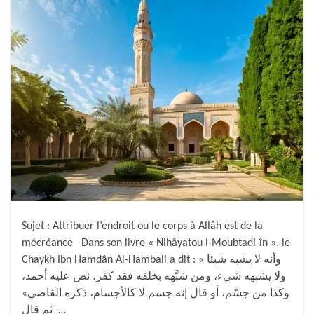
Sujet : Attribuer l’endroit ou le corps à Allâh est de la
mécréance Dans son livre « Nihâyatou l-Moubtadi-în », le
Chaykh Ibn Hamdân Al-Hambali a dit : « وأنه لا يشبه شيئا
ولا يشبهه شيء، ومن شبَّهه بخلقه فقد كفر، نص عليه أحمد،
وكذا من جسَّم، أو قال إنه جسم لا كالأجسام، ذكره القاضي»
ثم قال …