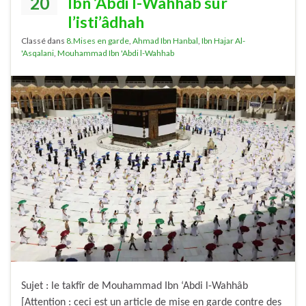
20
Ibn ‘Abdi l-Wahhâb sur
l’isti’âdhah
Classé dans
8.Mises en garde
,
Ahmad Ibn Hanbal
,
Ibn Hajar Al-
'Asqalani
,
Mouhammad Ibn 'Abdi l-Wahhab
Sujet : le takfîr de Mouhammad Ibn ‘Abdi l-Wahhâb
[Attention : ceci est un article de mise en garde contre des