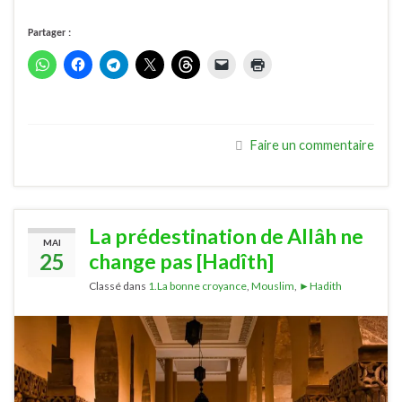
Partager :
Faire un commentaire
La prédestination de Allâh ne
MAI
25
change pas [Hadîth]
Classé dans
1.La bonne croyance
,
Mouslim
,
►Hadith