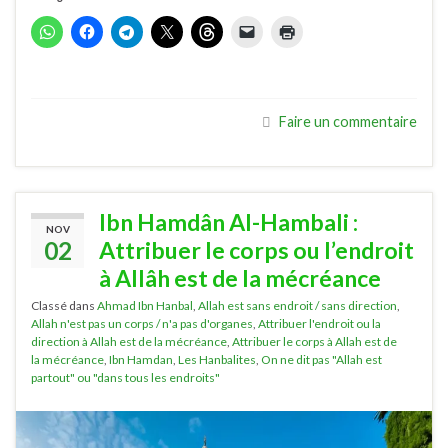
Faire un commentaire
Ibn Hamdân Al-Hambali :
NOV
02
Attribuer le corps ou l’endroit
à Allâh est de la mécréance
Classé dans
Ahmad Ibn Hanbal
,
Allah est sans endroit / sans direction
,
Allah n'est pas un corps / n'a pas d'organes
,
Attribuer l'endroit ou la
direction à Allah est de la mécréance
,
Attribuer le corps à Allah est de
la mécréance
,
Ibn Hamdan
,
Les Hanbalites
,
On ne dit pas "Allah est
partout" ou "dans tous les endroits"