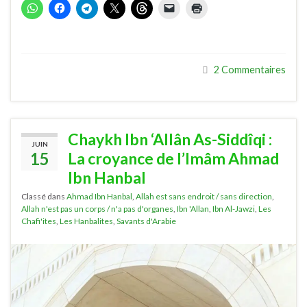
2 Commentaires
Chaykh Ibn ‘Allân As-Siddîqi :
JUIN
15
La croyance de l’Imâm Ahmad
Ibn Hanbal
Classé dans
Ahmad Ibn Hanbal
,
Allah est sans endroit / sans direction
,
Allah n'est pas un corps / n'a pas d'organes
,
Ibn 'Allan
,
Ibn Al-Jawzi
,
Les
Chafi'ites
,
Les Hanbalites
,
Savants d'Arabie