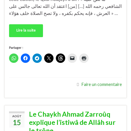
الشافعي رحمه الله […] [من] اعتقد أن الله تعالی جالس على
العرش ، فإنه يحكم بكفره ، ولا تصح الصلاة خلف هؤلاء » …
Lire la suite
Partager :
Faire un commentaire
Le Chaykh Ahmad Zarroûq
AOÛT
15
explique l’istiwâ de Allâh sur
le trône