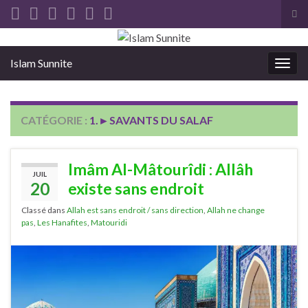
Tog
sea
Search for:
for
Islam Sunnite
Togg
navig
CATÉGORIE :
1.►SAVANTS DU SALAF
Imâm Al-Mâtourîdi : Allâh
JUIL
20
existe sans endroit
Classé dans
Allah est sans endroit / sans direction
,
Allah ne change
pas
,
Les Hanafites
,
Matouridi