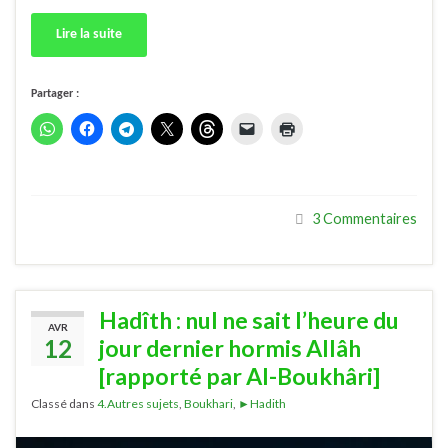
Lire la suite
Partager :
3 Commentaires
Hadîth : nul ne sait l’heure du
AVR
12
jour dernier hormis Allâh
[rapporté par Al-Boukhâri]
Classé dans
4.Autres sujets
,
Boukhari
,
►Hadith