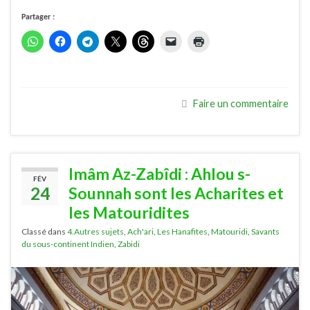
Partager :
Faire un commentaire
Imâm Az-Zabîdi : Ahlou s-
FÉV
24
Sounnah sont les Acharites et
les Matouridites
Classé dans
4.Autres sujets
,
Ach'ari
,
Les Hanafites
,
Matouridi
,
Savants
du sous-continent Indien
,
Zabidi