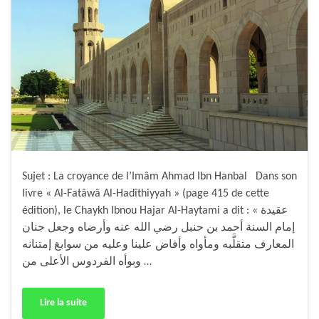
Sujet : La croyance de l’Imâm Ahmad Ibn Hanbal Dans son
livre « Al-Fatâwâ Al-Hadîthiyyah » (page 415 de cette
édition), le Chaykh Ibnou Hajar Al-Haytami a dit : « عقيدة
إمام السنة أحمد بن حنبل رضي الله عنه وأرضاه وجعل جنان
المعارف متقلَّبه ومأواه وأفاض علينا وعليه من سوابغ إمتنانه
وبوأه الفردوس الأعلى من …
Lire la suite