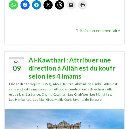
Faire un commentaire
Al-Kawthari : Attribuer une
AVR
09
direction à Allâh est du koufr
selon les 4 Imams
Classé dans
'Iraqi (m.806H)
,
Abou Hanifah
,
Ahmad Ibn Hanbal
,
Allah est
sans endroit / sans direction
,
Attribuer l'endroit ou la direction à Allah
est de la mécréance
,
Chafi'i
,
Kawthari
,
Les Chafi'ites
,
Les Hanafites
,
Les Hanbalites
,
Les Malikites
,
Malik
,
Qari
,
Savants de Turquie