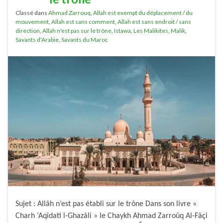
Classé dans
Ahmad Zarrouq
,
Allah est exempt du déplacement / du
mouvement
,
Allah est sans comment
,
Allah est sans endroit / sans
direction
,
Allah n'est pas sur le trône
,
Istawa
,
Les Malikites
,
Malik
,
Savants d'Arabie
,
Savants du Maroc
Sujet : Allâh n’est pas établi sur le trône Dans son livre «
Charh ‘Aqîdati l-Ghazâli » le Chaykh Ahmad Zarroûq Al-Fâçi