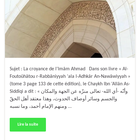
Sujet : La croyance de l’Imâm Ahmad Dans son livre « Al-
Foutoûhâtou r-Rabbâniyyah ‘ala l-Adhkâr An-Nawâwiyyah »
(tome 3 page 133 de cette édition), le Chaykh Ibn ‘Allân As-
Siddîqi a dit : « وأنّه -أي الله- تعالى منزّه عن الجهة والمكان
والجسم وسائر أوصاف الحدوث، وهذا معتقد أهل الحقّ
ومنهم الإمام أحمد، وما نسبه …
Lire la suite