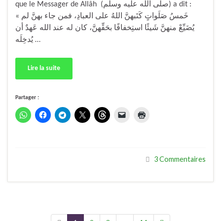
que le Messager de Allâh (صلى الله عليه وسلم) a dit :
« خَمسُ صَلَواتٍ كَتَبهنَّ اللهُ على العبادِ، فمن جاء بهنَّ لم
يُضَيِّعْ منهنَّ شَيئًا استِخفافًا بحَقِّهنَّ، كان له عند الله عَهدٌ أن
يُدخِلَه …
Lire la suite
Partager :
3 Commentaires