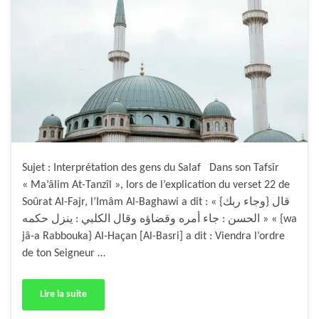
Sujet : Interprétation des gens du Salaf Dans son Tafsîr
« Ma’âlim At-Tanzîl », lors de l’explication du verset 22 de
Soûrat Al-Fajr, l’Imâm Al-Baghawi a dit : « {وجاء ربك} قال
الحسن : جاء أمره وقضاؤه وقال الكلبي : ينزل حكمه » « {wa
jâ-a Rabbouka} Al-Haçan [Al-Basri] a dit : Viendra l’ordre
de ton Seigneur …
Lire la suite