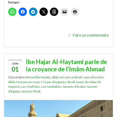
Partager :
Faire un commentaire
Ibn Hajar Al-Haytami parle de
JUIN
01
la croyance de l’Imâm Ahmad
Classé dans
Ahmad Ibn Hanbal
,
Allah est sans endroit / sans direction
,
Allah n'est pas un corps / n'a pas d'organes
,
Ibn Al-Jawzi
,
Ibn Hajar Al-
Haytami
,
Les Chafi'ites
,
Les Hanbalites
,
Savants d'Arabie
,
Savants
d'Egypte
,
Savants d'Irak