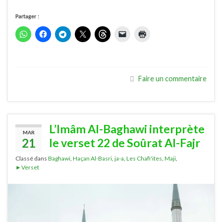
Partager :
Faire un commentaire
L’Imâm Al-Baghawi interprète
MAR
21
le verset 22 de Soûrat Al-Fajr
Classé dans
Baghawi
,
Haçan Al-Basri
,
ja-a
,
Les Chafi'ites
,
Maji
,
►Verset