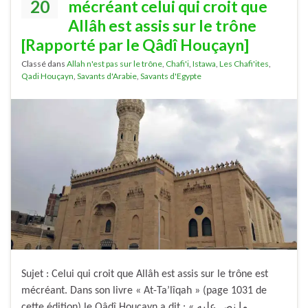
20
mécréant celui qui croit que
Allâh est assis sur le trône
[Rapporté par le Qâdî Houçayn]
Classé dans
Allah n'est pas sur le trône
,
Chafi'i
,
Istawa
,
Les Chafi'ites
,
Qadi Houçayn
,
Savants d'Arabie
,
Savants d'Egypte
Sujet : Celui qui croit que Allâh est assis sur le trône est
mécréant. Dans son livre « At-Ta’lîqah » (page 1031 de
cette édition) le Qâdî Houçayn a dit : « ما نص عليه