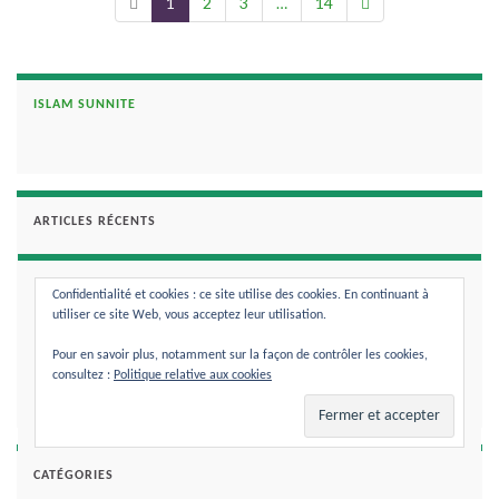
1
2
3
…
14
ISLAM SUNNITE
ARTICLES RÉCENTS
Imâm Al-Mâtourîdi : Allâh existe sans endroit
Confidentialité et cookies : ce site utilise des cookies. En continuant à
Le Chaykh Al-Mârighni parle des attributs de Allâh
utiliser ce site Web, vous acceptez leur utilisation.
Pour en savoir plus, notamment sur la façon de contrôler les cookies,
Chaykh Ibn ‘Allân As-Siddîqi : La croyance de l’Imâm Ahmad Ibn
consultez :
Politique relative aux cookies
Hanbal
CATÉGORIES