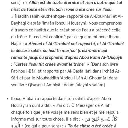
sens) :
« Allâh est de toute éternité et rien d’autre que Lui
n’est de toute éternité. Son Trône a été créé sur l’eau.
»
[Hadîth sahîh -authentique- rapporté de Al-Boukhâri et Al-
Bayhaqi d’après ‘Imrân Ibnou l-Housayn]. Nous comprenons
à travers ce hadîth que la création de l’eau a précédé celle
du trône. Et ceci est confirmé par ce que mentionne Ibnou
Hajar :
« Ahmad et At-Tirmidhi ont rapporté, et At-Tirmidhi
le déclare sahîh, du hadîth marfoû’ (c’est-à-dire qui
remonte jusqu’au prophète) d’après Aboû Razîn Al-‘Ouqayli
: “Certes l’eau fût créée avant le trône” »
[Dans son livre
Fat-hou l-Bârî et rapporté par Al-Qastallâni dans Irchâd As-
Sârî et par le Mouhaddith ‘Abdou l-Lâh Al-Ghoumâri dans
son livre Qisasou l-Ambiyâ : Âdam ‘alayhi s-salâm]
Ibnou Hibbân a rapporté dans son sahîh, d’après Aboû
Hourayrah qu’il a dit : « J’ai dit : Ô Messager de Allâh
chaque fois que je te vois je me sens bien et je me réjouis.
Informe moi sur toute chose. Il a dit : « كُلُّ شَىْءٍ خُلِقَ مَنَ
الْمَاءِ » (ce qui a pour sens) :
« Toute chose a été créée à