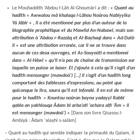
Le Mouhaddith ‘Abdou l-Lâh Al-Ghoumâri a dit :
« Quant au
hadîth « Awwalou mâ khalaqa l-Lâhou Noûrou Nabiyyika
Yâ Jâbir » , il a été mentionné par plus d’un auteur de la
biographie prophétique et du Mawlid An-Nabawi, mais son
attribution à ‘Abdou r-Razzâq et Al-Bayhaqi dans « Ad-Dalâ-
il » est une attribution erronée, car il ne se trouve dans
aucun de ces deux ouvrages, et As-Souyoûti a mentionné
dans « Al-Hâwî » qu’il n’a pas de chaîne de transmission sur
laquelle on puisse se baser. Et j’ajoute à cela qu’il s’agit d’un
hadîth mensonger (mawdoû’) […] il s’agit d’un hadîth long
comportant des faiblesses d’expressions, au point que
quiconque le lira, saura qu’il est infondé. Il en est de même
pour le hadîth » Kountou noûran bayna yadayyi Rabbi
qabla an yakhlouqa Âdam bi arba’ati ‘achara alfi ‘Âm » il
est mensonger (mawdoû’)
»
[Dans son livre Qisasou l-
Ambiyâ : Âdam ‘alayhi s-salâm]
– Quant au hadîth qui semble indiquer la primauté du Qalam, il