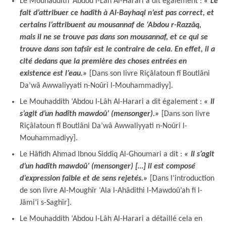
Le Mouhaddith ‘Abdou l-Lâh Al-Harari a dit également :
« Le
fait d’attribuer ce hadîth à Al-Bayhaqi n’est pas correct, et
certains l’attribuent au mousannaf de ‘Abdou r-Razzâq,
mais il ne se trouve pas dans son mousannaf, et ce qui se
trouve dans son tafsîr est le contraire de cela. En effet, il a
cité dedans que la première des choses entrées en
existence est l’eau.»
[Dans son livre Riçâlatoun fî Boutlâni
Da’wâ Awwaliyyati n-Noûri l-Mouhammadiyy].
Le Mouhaddith ‘Abdou l-Lâh Al-Harari a dit également :
« Il
s’agit d’un hadîth mawdoû’ (mensonger).»
[Dans son livre
Riçâlatoun fî Boutlâni Da’wâ Awwaliyyati n-Noûri l-
Mouhammadiyy].
Le Hâfidh Ahmad Ibnou Siddîq Al-Ghoumari a dit :
« Il s’agit
d’un hadîth mawdoû’ (mensonger) […] il est composé
d’expression faible et de sens rejetés.»
[Dans l’introduction
de son livre Al-Moughîr ‘Ala l-Ahâdithi l-Mawdoû’ah fi l-
Jâmi’i s-Saghîr].
Le Mouhaddith ‘Abdou l-Lâh Al-Harari a détaillé cela en