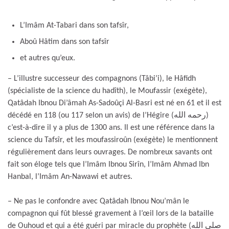
L’Imâm At-Tabari dans son tafsîr,
Aboû Hâtim dans son tafsîr
et autres qu’eux.
– L’illustre successeur des compagnons (Tâbi’i), le Hâfidh
(spécialiste de la science du hadîth), le Moufassir (exégète),
Qatâdah Ibnou Di’âmah As-Sadoûçi Al-Basri est né en 61 et il est
décédé en 118 (ou 117 selon un avis) de l’Hégire (رحمه الله)
c’est-à-dire il y a plus de 1300 ans. Il est une référence dans la
science du Tafsîr, et les moufassiroûn (exégète) le mentionnent
régulièrement dans leurs ouvrages. De nombreux savants ont
fait son éloge tels que l’Imâm Ibnou Sirîn, l’Imâm Ahmad Ibn
Hanbal, l’Imâm An-Nawawi et autres.
– Ne pas le confondre avec Qatâdah Ibnou Nou’mân le
compagnon qui fût blessé gravement à l’œil lors de la bataille
de Ouhoud et qui a été guéri par miracle du prophète (صلى الله