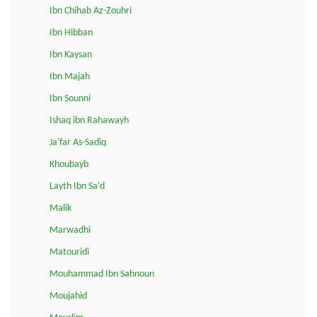
Ibn Chihab Az-Zouhri
Ibn Hibban
Ibn Kaysan
Ibn Majah
Ibn Sounni
Ishaq ibn Rahawayh
Ja'far As-Sadiq
Khoubayb
Layth Ibn Sa'd
Malik
Marwadhi
Matouridi
Mouhammad Ibn Sahnoun
Moujahid