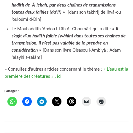
hadîth de ‘Â-ichah, par deux chaînes de transmissions
toutes deux faibles (da’îf) »
[dans son takhrîj de Ihyâ-ou
‘ouloûmi d-Dîn]
Le Mouhaddith ‘Abdou l-Lâh Al-Ghoumâri qui a dit :
« Il
s’agit d’un hadîth faible (wâhin) dans toutes ses chaînes de
transmission, il n’est pas valable de le prendre en
considération
»
[Dans son livre Qisasou l-Ambiyâ : Âdam
‘alayhi s-salâm]
– Consultez d’autres articles concernant le thème :
« L’eau est la
première des créatures » : ici
Partager :