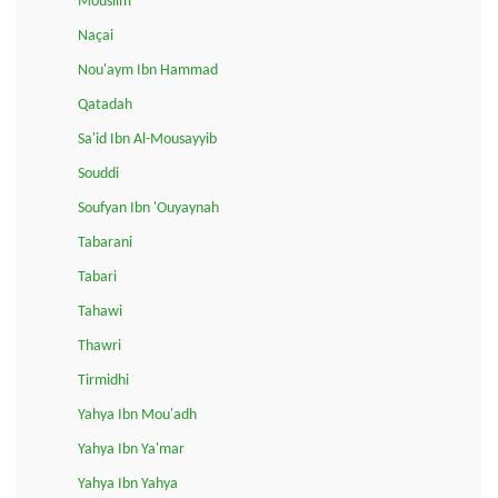
Mouslim
Naçai
Nou'aym Ibn Hammad
Qatadah
Sa'id Ibn Al-Mousayyib
Souddi
Soufyan Ibn 'Ouyaynah
Tabarani
Tabari
Tahawi
Thawri
Tirmidhi
Yahya Ibn Mou'adh
Yahya Ibn Ya'mar
Yahya Ibn Yahya