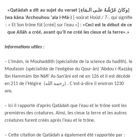
«Qatâdah a dit au sujet du verset {وكانَ عَرْشُهُ علـى الـمَاءِ}
(wa kâna ‘Archouhou ‘ala l-Mâ-)
[-soûrat Hoûd / 7-, qui signifie
: « Et Son trône fût [créé] sur l’eau »]
: «Ceci est le début de ce
que Allâh a créé, avant qu’Il ne créé les cieux et la terre».»
Informations utiles :
– L’Imâm, le Mouhaddith (spécialiste de la science du hadîth), le
Moufassir (spécialiste de l’exégèse du Qour-ân) ‘Abdou r-Razzâq
Ibn Hammâm Ibn Nâfi’ As-San’âni est né en 126 et il est décédé
en 211 de l’Hégire (رحمه الله) . C’est-à-dire il environ 1230
ans.
– Ici il rapporte d’après Qatâdah que l’eau et le trône sont les
premières des créatures. Ainsi, les cieux la terre et les autres
créatures furent créés après l’eau et le trône.
– Cette citation de Qatâdah a également été rapportée par :