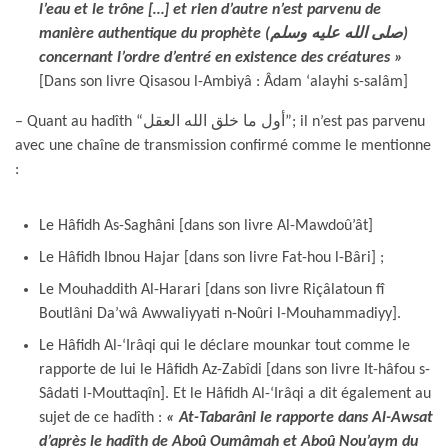
l’eau et le trône […] et rien d’autre n’est parvenu de
manière authentique du prophète (صلى الله عليه وسلم)
concernant l’ordre d’entré en existence des créatures
»
[Dans son livre Qisasou l-Ambiyâ : Âdam ‘alayhi s-salâm]
– Quant au hadîth “أول ما خلق الله العقل”; il n’est pas parvenu
avec une chaîne de transmission confirmé comme le mentionne
:
Le Hâfidh As-Saghâni [dans son livre Al-Mawdoû’ât]
Le Hâfidh Ibnou Hajar [dans son livre Fat-hou l-Bâri] ;
Le Mouhaddith Al-Harari [dans son livre Riçâlatoun fî
Boutlâni Da’wâ Awwaliyyati n-Noûri l-Mouhammadiyy].
Le Hâfidh Al-‘Irâqi qui le déclare mounkar tout comme le
rapporte de lui le Hâfidh Az-Zabîdi [dans son livre It-hâfou s-
Sâdati l-Mouttaqîn]. Et le Hâfidh Al-‘Irâqi a dit également au
sujet de ce hadîth :
« At-Tabarâni le rapporte dans Al-Awsat
d’après le hadîth de Aboû Oumâmah et Aboû Nou’aym du