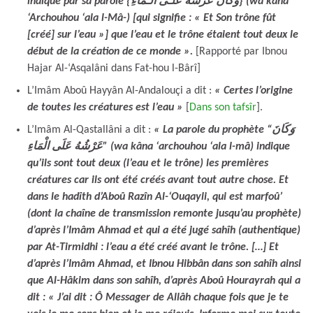
indiqué par sa parole {وكانَ عَرْشُهُ علـى الـمَاءِ} (wa kâna
‘Archouhou ‘ala l-Mâ-) [qui signifie : « Et Son trône fût
[créé] sur l’eau »] que l’eau et le trône étaient tout deux le
début de la création de ce monde ».
[Rapporté par Ibnou
Hajar Al-‘Asqalâni dans Fat-hou l-Bârî]
L’Imâm Aboû Hayyân Al-Andalouçi a dit :
« Certes l’origine
de toutes les créatures est l’eau »
[
Dans son tafsîr
].
L’Imâm Al-Qastallâni a dit :
« La parole du prophète “وَكَانَ
عَرْشُهُ عَلَى الْمَاءِ” (wa kâna ‘archouhou ‘ala l-mâ) indique
qu’ils sont tout deux (l’eau et le trône) les premières
créatures car ils ont été créés avant tout autre chose. Et
dans le hadîth d’Aboû Razîn Al-‘Ouqayli, qui est marfoû’
(dont la chaîne de transmission remonte jusqu’au prophète)
d’après l’Imâm Ahmad et qui a été jugé sahîh (authentique)
par At-Tirmidhi : l’eau a été créé avant le trône. […] Et
d’après l’Imâm Ahmad, et Ibnou Hibbân dans son sahîh ainsi
que Al-Hâkim dans son sahîh, d’après Aboû Hourayrah qui a
dit : « J’ai dit : Ô Messager de Allâh chaque fois que je te