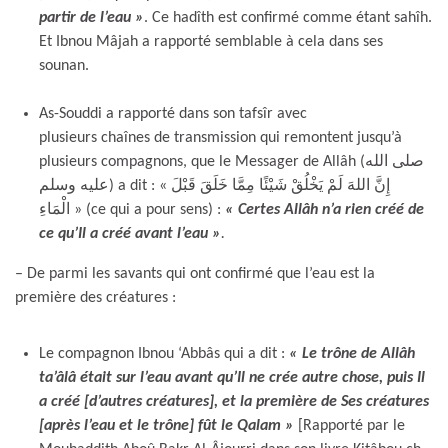
partir de l’eau »
. Ce hadîth est confirmé comme étant sahîh.
Et Ibnou Mâjah a rapporté semblable à cela dans ses
sounan.
As-Souddi a rapporté dans son tafsîr avec
plusieurs chaînes de transmission qui remontent jusqu’à
plusieurs compagnons, que le Messager de Allâh (صلى الله
عليه وسلم) a dit : « إِنَّ اللهَ لَمْ يَخْلُقْ شَيْئًا مِمَّا خَلَقَ قَبْلَ
الْمَاءِ » (ce qui a pour sens) :
« Certes Allâh n’a rien créé de
ce qu’Il a créé avant l’eau »
.
– De parmi les savants qui ont confirmé que l’eau est la
première des créatures :
Le compagnon Ibnou ‘Abbâs qui a dit :
« Le trône de Allâh
ta’âlâ était sur l’eau avant qu’Il ne crée autre chose, puis Il
a créé [d’autres créatures], et la première de Ses créatures
[après l’eau et le trône] fût le Qalam »
[Rapporté par le