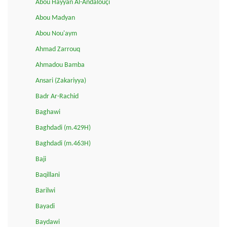
Abou Hayyan Al-Andalouçi
Abou Madyan
Abou Nou'aym
Ahmad Zarrouq
Ahmadou Bamba
Ansari (Zakariyya)
Badr Ar-Rachid
Baghawi
Baghdadi (m.429H)
Baghdadi (m.463H)
Baji
Baqillani
Barilwi
Bayadi
Baydawi