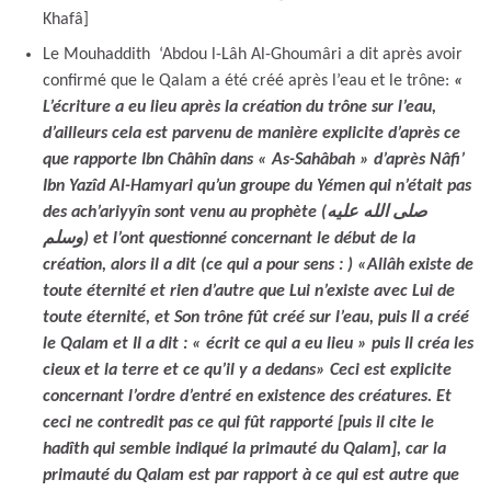
Khafâ]
Le Mouhaddith ‘Abdou l-Lâh Al-Ghoumâri a dit après avoir
confirmé que le Qalam a été créé après l’eau et le trône:
«
L’écriture a eu lieu après la création du trône sur l’eau,
d’ailleurs cela est parvenu de manière explicite d’après ce
que rapporte Ibn Châhîn dans « As-Sahâbah » d’après Nâfi’
Ibn Yazîd Al-Hamyari qu’un groupe du Yémen qui n’était pas
des ach’ariyyîn sont venu au prophète (صلى الله عليه
وسلم) et l’ont questionné concernant le début de la
création, alors il a dit (ce qui a pour sens : )
«Allâh existe de
toute éternité et rien d’autre que Lui n’existe avec Lui de
toute éternité, et Son trône fût créé sur l’eau, puis Il a créé
le Qalam et Il a dit : « écrit ce qui a eu lieu » puis Il créa les
cieux et la terre et ce qu’il y a dedans» Ceci est explicite
concernant l’ordre d’entré en existence des créatures. Et
ceci ne contredit pas ce qui fût rapporté [puis il cite le
hadîth qui semble indiqué la primauté du Qalam], car la
primauté du Qalam est par rapport à ce qui est autre que