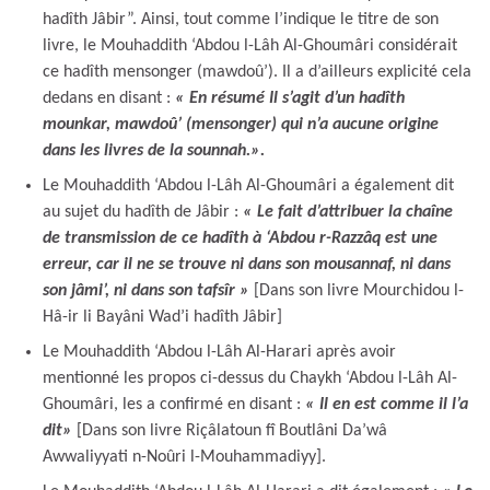
hadîth Jâbir”. Ainsi, tout comme l’indique le titre de son
livre, le Mouhaddith ‘Abdou l-Lâh Al-Ghoumâri considérait
ce hadîth mensonger (mawdoû’). Il a d’ailleurs explicité cela
dedans en disant :
« En résumé Il s’agit d’un hadîth
mounkar, mawdoû’ (mensonger) qui n’a aucune origine
dans les livres de la sounnah.».
Le Mouhaddith ‘Abdou l-Lâh Al-Ghoumâri a également dit
au sujet du hadîth de Jâbir :
« Le fait d’attribuer la chaîne
de transmission de ce hadîth à ‘Abdou r-Razzâq est une
erreur, car il ne se trouve ni dans son mousannaf, ni dans
son jâmi’, ni dans son tafsîr »
[Dans son livre Mourchidou l-
Hâ-ir li Bayâni Wad’i hadîth Jâbir]
Le Mouhaddith ‘Abdou l-Lâh Al-Harari après avoir
mentionné les propos ci-dessus du Chaykh ‘Abdou l-Lâh Al-
Ghoumâri, les a confirmé en disant :
« Il en est comme il l’a
dit»
[Dans son livre Riçâlatoun fî Boutlâni Da’wâ
Awwaliyyati n-Noûri l-Mouhammadiyy].