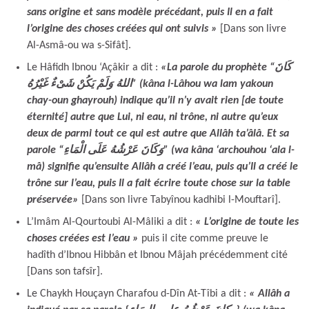
sans origine et sans modèle précédant, puis Il en a fait
l’origine des choses créées qui ont suivis »
[Dans son livre
Al-Asmâ-ou wa s-Sifât].
Le Hâfidh Ibnou ‘Açâkir a dit :
«La parole du prophète “كَانَ
اللهُ وَلَمْ يَكُنْ شَىْءٌ غَيْرُهُ” (kâna l-Lâhou wa lam yakoun
chay-oun ghayrouh) indique qu’il n’y avait rien [de toute
éternité] autre que Lui, ni eau, ni trône, ni autre qu’eux
deux de parmi tout ce qui est autre que Allâh ta’âlâ. Et sa
parole “وَكَانَ عَرْشُهُ عَلَى الْمَاءِ” (wa kâna ‘archouhou ‘ala l-
mâ) signifie qu’ensuite Allâh a créé l’eau, puis qu’Il a créé le
trône sur l’eau, puis Il a fait écrire toute chose sur la table
préservée»
[Dans son livre Tabyînou kadhibi l-Mouftarî].
L’Imâm Al-Qourtoubi Al-Mâliki a dit :
« L’origine de toute les
choses créées est l’eau »
puis il cite comme preuve le
hadîth d’Ibnou Hibbân et Ibnou Mâjah précédemment cité
[Dans son tafsîr].
Le Chaykh Houçayn Charafou d-Dîn At-Tîbi a dit :
« Allâh a