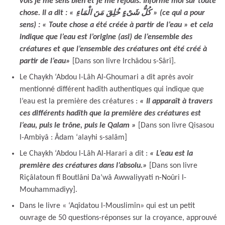
vois je me sens bien et je me réjouis. Informe moi sur toute
chose. Il a dit : « كُلُّ شَىْءٍ خُلِقَ مَنَ الْمَاءِ » (ce qui a pour
sens) : « Toute chose a été créée à partir de l’eau » et cela
indique que l’eau est l’origine (asl) de l’ensemble des
créatures et que l’ensemble des créatures ont été créé à
partir de l’eau
»
[Dans son livre Irchâdou s-Sârî].
Le Chaykh ‘Abdou l-Lâh Al-Ghoumari a dit après avoir
mentionné différent hadîth authentiques qui indique que
l’eau est la première des créatures :
« Il apparaît à travers
ces différents hadîth que la première des créatures est
l’eau, puis le trône, puis le Qalam »
[Dans son livre Qisasou
l-Ambiyâ : Âdam ‘alayhi s-salâm]
Le Chaykh ‘Abdou l-Lâh Al-Harari a dit :
« L’eau est la
première des créatures dans l’absolu.»
[Dans son livre
Riçâlatoun fî Boutlâni Da’wâ Awwaliyyati n-Noûri l-
Mouhammadiyy].
Dans le livre « ‘Aqîdatou l-Mouslimîn» qui est un petit
ouvrage de 50 questions-réponses sur la croyance, approuvé