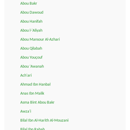
Abou Bakr
Abou Dawoud
Abou Hanifah
Abou l-'Aliyah
Abou Mansour Al-Azhari
Abou Qilabah
Abou Youçouf
Abou ‘Awanah
Ach'ari
Ahmad Ibn Hanbal
Anas Ibn Malik
Asma Bint Abou Bakr
Awza'i
Bilal Ibn Al-Harith Al-Mouzani
Bilal Ibn Rabah