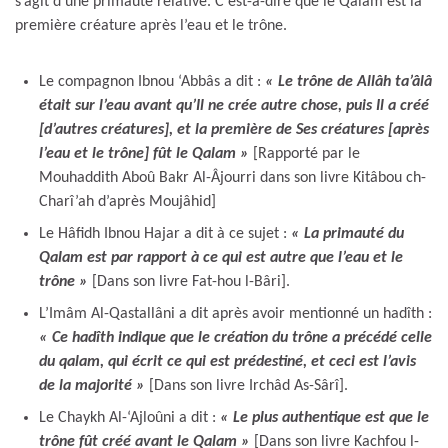
s’agit d’une primauté relative. C’est-à-dire que le Qalam est la
première créature après l’eau et le trône.
Le compagnon Ibnou ‘Abbâs a dit :
« Le trône de Allâh ta’âlâ
était sur l’eau avant qu’Il ne crée autre chose, puis Il a créé
[d’autres créatures], et la première de Ses créatures [après
l’eau et le trône] fût le Qalam »
[Rapporté par le
Mouhaddith Aboû Bakr Al-Âjourri dans son livre Kitâbou ch-
Charî’ah d’après Moujâhid]
Le Hâfidh Ibnou Hajar a dit à ce sujet :
« La primauté du
Qalam est par rapport à ce qui est autre que l’eau et le
trône »
[Dans son livre Fat-hou l-Bâri].
L’Imâm Al-Qastallâni a dit après avoir mentionné un hadîth :
« Ce hadîth indique que le création du trône a précédé celle
du qalam, qui écrit ce qui est prédestiné, et ceci est l’avis
de la majorité »
[Dans son livre Irchâd As-Sârî].
Le Chaykh Al-‘Ajloûni a dit :
« Le plus authentique est que le
trône fût créé avant le Qalam »
[Dans son livre Kachfou l-