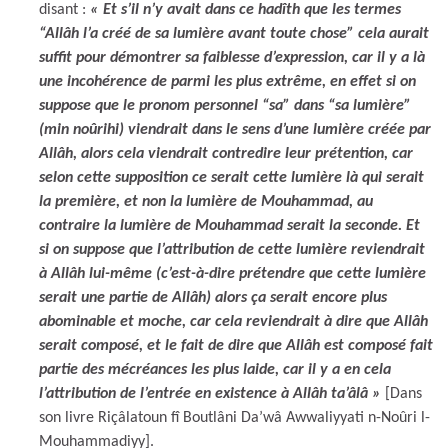
disant :
« Et s’il n’y avait dans ce hadîth que les termes
“Allâh l’a créé de sa lumière avant toute chose” cela aurait
suffit pour démontrer sa faiblesse d’expression, car il y a là
une incohérence de parmi les plus extrême, en effet si on
suppose que le pronom personnel “sa” dans “sa lumière”
(min noûrihi) viendrait dans le sens d’une lumière créée par
Allâh, alors cela viendrait contredire leur prétention, car
selon cette supposition ce serait cette lumière là qui serait
la première, et non la lumière de Mouhammad, au
contraire la lumière de Mouhammad serait la seconde. Et
si on suppose que l’attribution de cette lumière reviendrait
à Allâh lui-même (c’est-à-dire prétendre que cette lumière
serait une partie de Allâh) alors ça serait encore plus
abominable et moche, car cela reviendrait à dire que Allâh
serait composé, et le fait de dire que Allâh est composé fait
partie des mécréances les plus laide, car il y a en cela
l’attribution de l’entrée en existence à Allâh ta’âlâ »
[Dans
son livre Riçâlatoun fî Boutlâni Da’wâ Awwaliyyati n-Noûri l-
Mouhammadiyy].