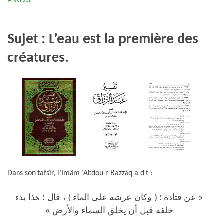
Sujet : L’eau est la première des
créatures.
Dans son tafsîr, l’Imâm ‘Abdou r-Razzâq a dit :
« عن قتادة : ( وكان عرشه على الماء ) ، قال : هذا بدء
خلقه قبل أن يخلق السماء والأرض »