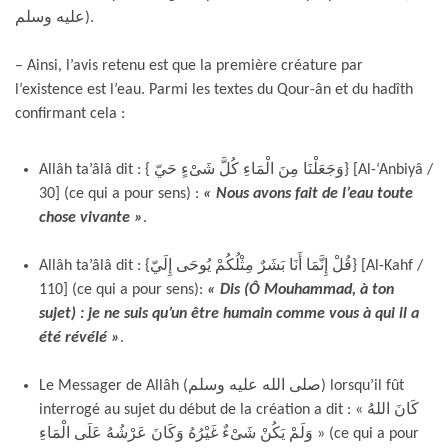
عليه وسلم).
– Ainsi, l’avis retenu est que la première créature par
l’existence est l’eau. Parmi les textes du Qour-ân et du hadîth
confirmant cela :
Allâh ta’âlâ dit : { وَجَعَلْنَا مِنَ الْمَاءِ كُلَّ شَىْءٍ حَيّ} [Al-‘Anbiyâ /
30] (ce qui a pour sens) :
« Nous avons fait de l’eau toute
chose vivante »
.
Allâh ta’âlâ dit : {قُلْ إِنَّمَا أَنَا بَشَرٌ مِثْلُكُمْ يُوحَى إِلَيّ} [Al-Kahf /
110] (ce qui a pour sens):
« Dis (Ô Mouhammad, à ton
sujet) : je ne suis qu’un être humain comme vous à qui il a
été révélé »
.
Le Messager de Allâh (صلى الله عليه وسلم) lorsqu’il fût
interrogé au sujet du début de la création a dit : « كَانَ اللهُ
وَلَمْ يَكُنْ شَىْءٌ غَيْرُهُ وَكَانَ عَرْشُهُ عَلَى الْمَاءِ » (ce qui a pour