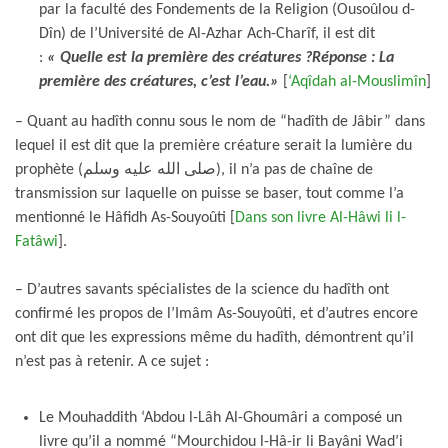
par la faculté des Fondements de la Religion (Ousoûlou d-
Dîn) de l’Université de Al-Azhar Ach-Charîf, il est dit
:
« Quelle est la première des créatures ?
Réponse : La
première des créatures, c’est l’eau.»
[
‘Aqîdah al-Mouslimîn
]
– Quant au hadîth connu sous le nom de “hadîth de Jâbir” dans
lequel il est dit que la première créature serait la lumière du
prophète (صلى الله عليه وسلم), il n’a pas de chaîne de
transmission sur laquelle on puisse se baser, tout comme l’a
mentionné le Hâfidh As-Souyoûti [
Dans son livre Al-Hâwi li l-
Fatâwi
].
– D’autres savants spécialistes de la science du hadîth ont
confirmé les propos de l’Imâm As-Souyoûti, et d’autres encore
ont dit que les expressions même du hadîth, démontrent qu’il
n’est pas à retenir. A ce sujet :
Le Mouhaddith ‘Abdou l-Lâh Al-Ghoumâri a composé un
livre qu’il a nommé “Mourchidou l-Hâ-ir li Bayâni Wad’i