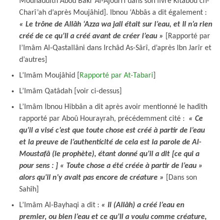
Mouhaddith Aboû Bakr Al-Âjourri dans son livre Kitâbou ch-
Charî’ah d’après Moujâhid]. Ibnou ‘Abbâs a dit également :
« Le trône de Allâh ‘Azza wa jall était sur l’eau, et Il n’a rien
créé de ce qu’Il a créé avant de créer l’eau »
[Rapporté par
l’Imâm Al-Qastallâni dans Irchâd As-Sârî, d’après Ibn Jarîr et
d’autres]
L’Imâm Moujâhid [
Rapporté par At-Tabari
]
L’Imâm Qatâdah [voir ci-dessus]
L’Imâm Ibnou Hibbân a dit après avoir mentionné le hadîth
rapporté par Aboû Hourayrah, précédemment cité :
« Ce
qu’il a visé c’est que toute chose est créé à partir de l’eau
et la preuve de l’authenticité de cela est la parole de Al-
Moustafâ (le prophète), étant donné qu’il a dit [ce qui a
pour sens : ] « Toute chose a été créée à partir de l’eau »
alors qu’il n’y avait pas encore de créature »
[Dans son
Sahîh]
L’Imâm Al-Bayhaqi a dit :
« Il (Allâh) a créé l’eau en
premier, ou bien l’eau et ce qu’Il a voulu comme créature,