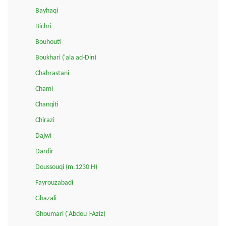
Bayhaqi
Bichri
Bouhouti
Boukhari ('ala ad-Din)
Chahrastani
Chami
Chanqiti
Chirazi
Dajwi
Dardir
Doussouqi (m.1230 H)
Fayrouzabadi
Ghazali
Ghoumari ('Abdou l-Aziz)