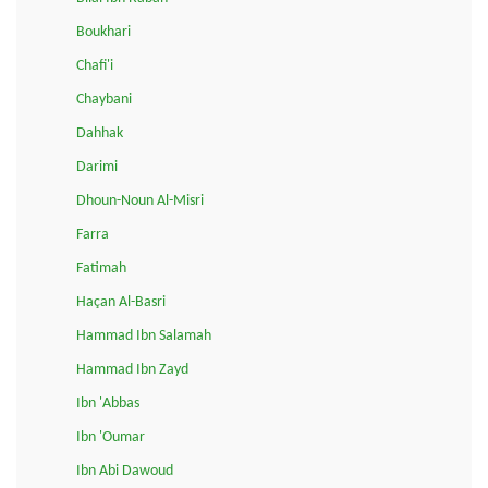
Boukhari
Chafi'i
Chaybani
Dahhak
Darimi
Dhoun-Noun Al-Misri
Farra
Fatimah
Haçan Al-Basri
Hammad Ibn Salamah
Hammad Ibn Zayd
Ibn 'Abbas
Ibn 'Oumar
Ibn Abi Dawoud