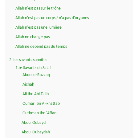
Allah n'est pas sur le trône
Allah n'est pas un corps / n'a pas d'organes
Allah n'est pas une lumière
Allah ne change pas
Allah ne dépend pas du temps
2.Les savants sunnites
1.►Savants du Salaf
'Abdou r-Razzaq
'Aichah
'Ali Ibn Abi Talib
'Oumar Ibn Al-khattab
'Outhman Ibn 'Affan
Abou 'Oubayd
Abou 'Oubaydah