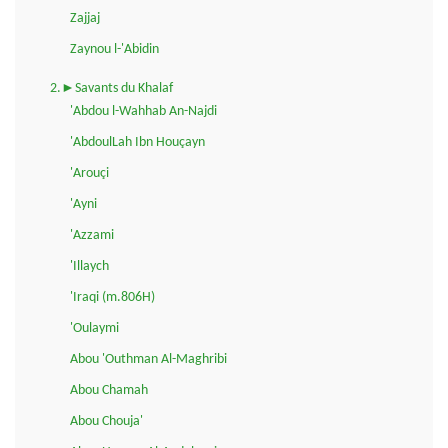
Zajjaj
Zaynou l-'Abidin
2.►Savants du Khalaf
'Abdou l-Wahhab An-Najdi
'AbdoulLah Ibn Houçayn
'Arouçi
'Ayni
'Azzami
'Illaych
'Iraqi (m.806H)
'Oulaymi
Abou 'Outhman Al-Maghribi
Abou Chamah
Abou Chouja'