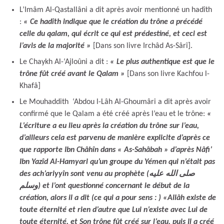
L’Imâm Al-Qastallâni a dit après avoir mentionné un hadîth
:
« Ce hadîth indique que le création du trône a précédé
celle du qalam, qui écrit ce qui est prédestiné, et ceci est
l’avis de la majorité »
[Dans son livre Irchâd As-Sârî].
Le Chaykh Al-‘Ajloûni a dit :
« Le plus authentique est que le
trône fût créé avant le Qalam »
[Dans son livre Kachfou l-
Khafâ]
Le Mouhaddith ‘Abdou l-Lâh Al-Ghoumâri a dit après avoir
confirmé que le Qalam a été créé après l’eau et le trône:
«
L’écriture a eu lieu après la création du trône sur l’eau,
d’ailleurs cela est parvenu de manière explicite d’après ce
que rapporte Ibn Châhîn dans « As-Sahâbah » d’après Nâfi’
Ibn Yazîd Al-Hamyari qu’un groupe du Yémen qui n’était pas
des ach’ariyyîn sont venu au prophète (صلى الله عليه
وسلم) et l’ont questionné concernant le début de la
création, alors il a dit (ce qui a pour sens : )
«Allâh existe de
toute éternité et rien d’autre que Lui n’existe avec Lui de
toute éternité, et Son trône fût créé sur l’eau, puis Il a créé