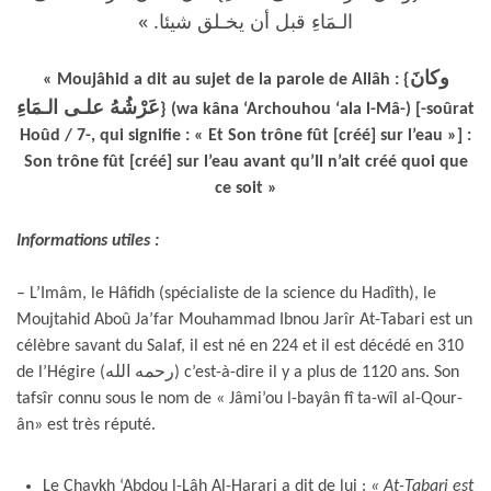
الـمَاءِ قبل أن يخـلق شيئا. »
وكانَ
« Moujâhid a dit au sujet de la parole de Allâh : {
عَرْشُهُ علـى الـمَاءِ
} (wa kâna ‘Archouhou ‘ala l-Mâ-) [-soûrat
Hoûd / 7-, qui signifie : « Et Son trône fût [créé] sur l’eau »] :
Son trône fût [créé] sur l’eau avant qu’Il n’ait créé quoi que
ce soit »
Informations utiles :
– L’Imâm, le Hâfidh (spécialiste de la science du Hadîth), le
Moujtahid Aboû Ja’far Mouhammad Ibnou Jarîr At-Tabari est un
célèbre savant du Salaf, il est né en 224 et il est décédé en 310
de l’Hégire (رحمه الله) c’est-à-dire il y a plus de 1120 ans. Son
tafsîr connu sous le nom de « Jâmi’ou l-bayân fî ta-wîl al-Qour-
ân» est très réputé.
Le Chaykh ‘Abdou l-Lâh Al-Harari a dit de lui :
« At-Tabari est