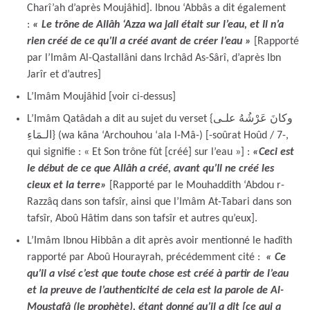
Charî’ah d’après Moujâhid]. Ibnou ‘Abbâs a dit également
:
« Le trône de Allâh ‘Azza wa jall était sur l’eau, et Il n’a
rien créé de ce qu’Il a créé avant de créer l’eau »
[Rapporté
par l’Imâm Al-Qastallâni dans Irchâd As-Sârî, d’après Ibn
Jarîr et d’autres]
L’Imâm Moujâhid [voir ci-dessus]
L’Imâm Qatâdah a dit au sujet du verset {وكانَ عَرْشُهُ علـى
الـمَاءِ} (wa kâna ‘Archouhou ‘ala l-Mâ-) [-soûrat Hoûd / 7-,
qui signifie : « Et Son trône fût [créé] sur l’eau »] :
«Ceci est
le début de ce que Allâh a créé, avant qu’Il ne créé les
cieux et la terre
»
[Rapporté par le Mouhaddith ‘Abdou r-
Razzâq dans son tafsîr, ainsi que l’Imâm At-Tabari dans son
tafsîr, Aboû Hâtim dans son tafsîr et autres qu’eux].
L’Imâm Ibnou Hibbân a dit après avoir mentionné le hadîth
rapporté par Aboû Hourayrah, précédemment cité :
« Ce
qu’il a visé c’est que toute chose est créé à partir de l’eau
et la preuve de l’authenticité de cela est la parole de Al-
Moustafâ (le prophète), étant donné qu’il a dit [ce qui a