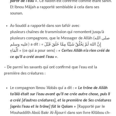
partir de l’eau »
. Ce hadîth est confirmé comme étant sahîh.
Et Ibnou Mâjah a rapporté semblable à cela dans ses
sounan.
As-Souddi a rapporté dans son tafsîr avec
plusieurs chaînes de transmission qui remontent jusqu’à
plusieurs compagnons, que le Messager de Allâh (صلى الله
عليه وسلم) a dit : « إِنَّ اللهَ لَمْ يَخْلُقْ شَيْئًا مِمَّا خَلَقَ قَبْلَ
الْمَاءِ » (ce qui a pour sens) :
« Certes Allâh n’a rien créé de
ce qu’Il a créé avant l’eau »
.
– De parmi les savants qui ont confirmé que l’eau est la
première des créatures :
Le compagnon Ibnou ‘Abbâs qui a dit :
« Le trône de Allâh
ta’âlâ était sur l’eau avant qu’Il ne crée autre chose, puis Il
a créé [d’autres créatures], et la première de Ses créatures
[après l’eau et le trône] fût le Qalam »
[Rapporté par le
Mouhaddith Aboû Bakr Al-Âjourri dans son livre Kitâbou ch-