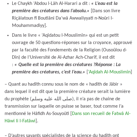
Le Chaykh ‘Abdou l-Lâh Al-Harari a dit :
« L’eau est la
première des créatures dans l’absolu.»
[Dans son livre
Riçâlatoun fî Boutlâni Da’wâ Awwaliyyati n-Noûri l-
Mouhammadiyy].
Dans le livre « ‘Aqîdatou l-Mouslimîn» qui est un petit
ouvrage de 50 questions-réponses sur la croyance, approuvé
par la faculté des Fondements de la Religion (Ousoûlou d-
Dîn) de l’Université de Al-Azhar Ach-Charîf, il est dit
:
« Quelle est la première des créatures ?
Réponse : La
première des créatures, c’est l’eau.»
[
‘Aqîdah Al-Mouslimîn
]
– Quant au hadîth connu sous le nom de « hadîth de Jâbir »
dans lequel il est dit que la première créature serait la lumière
du prophète (صلى الله عليه وسلم), il n’a pas de chaîne de
transmission sur laquelle on puisse se baser, tout comme l’a
mentionné le Hâfidh As-Souyoûti [
Dans son recueil de Fatwâ Al-
Hâwi li l-Fatâwi
].
– D’autres savants spécialistes de la science du hadîth ont