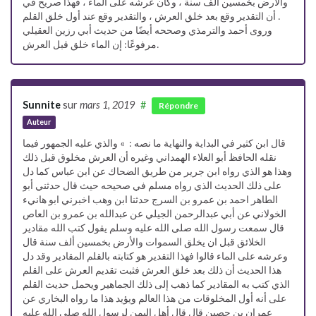
والأرض بخمسين ألف سنة ، وكان عرشه على الماء ، فهذا صريح في
أن التقدير وقع بعد خلق العرش ، والتقدير وقع عند أول خلق القلم .
وروى أحمد والترمذي وصححه أيضًا من حديث أبي رزين العقيلي
مرفوعًا: إن الماء خلق قبل العرش.
Sunnite
sur
mars 1, 2019
#
Répondre
Auteur
قال ابن كثير في البداية والنهاية ما نصه : » والذي عليه الجمهور فيما
نقله الحافظ أبو العلاء الهمداني وغيره أن العرش مخلوق قبل ذلك
وهذا هو الذي رواه ابن جرير من طريق الضحاك عن ابن عباس كما دل
على ذلك الحديث الذي رواه مسلم في صحيحه حيث قال حدثني أبو
الطاهر احمد بن عمرو بن السرج حدثنا ابن وهب اخبرني ابو هانيء
الخولاني عن أبي عبدالرحمن الجيلي عن عبدالله بن عمرو بن العاص
قال سمعت رسول الله صلى الله عليه وسلم يقول كتب الله مقادير
الخلائق قبل ان يخلق السموات والأرض بخمسين ألف سنة قال
وعرشه على الماء قالوا فهذا التقدير هو كتابته بالقلم المقادير وقد دل
هذا الحديث أن ذلك بعد خلق العرش فثبت تقديم العرش على القلم
الذي كتب به المقادير كما ذهب إلى ذلك الجماهير ويحمل حديث القلم
على أنه أول المخلوقات من هذا العالم ويؤيد هذا ما رواه البخاري عن
عمران بن حصين قال قال أهل اليمن لرسول الله صلى الله عليه