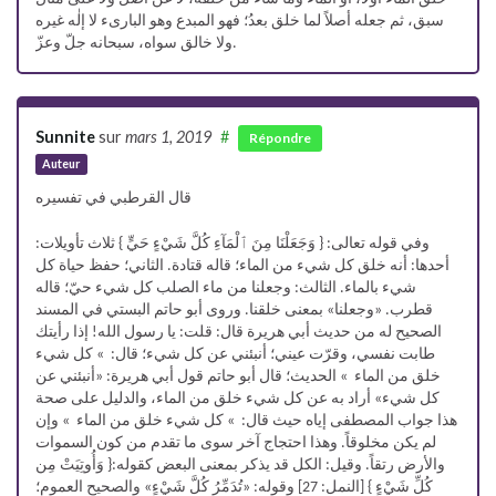
سبق، ثم جعله أصلاً لما خلق بعدُ؛ فهو المبدع وهو البارىء لا إلٰه غيره
ولا خالق سواه، سبحانه جلّ وعزّ.
Sunnite
sur
mars 1, 2019
#
Répondre
Auteur
قال القرطبي في تفسيره
وفي قوله تعالى: { وَجَعَلْنَا مِنَ ٱلْمَآءِ كُلَّ شَيْءٍ حَيٍّ } ثلاث تأويلات:
أحدها: أنه خلق كل شيء من الماء؛ قاله قتادة. الثاني؛ حفظ حياة كل
شيء بالماء. الثالث: وجعلنا من ماء الصلب كل شيء حيّ؛ قاله
قطرب. «وجعلنا» بمعنى خلقنا. وروى أبو حاتم البستي في المسند
الصحيح له من حديث أبي هريرة قال: قلت: يا رسول الله! إذا رأيتك
طابت نفسي، وقرّت عيني؛ أنبئني عن كل شيء؛ قال: » كل شيء
خلق من الماء » الحديث؛ قال أبو حاتم قول أبي هريرة: «أنبئني عن
كل شيء» أراد به عن كل شيء خلق من الماء، والدليل على صحة
هذا جواب المصطفى إياه حيث قال: » كل شيء خلق من الماء » وإن
لم يكن مخلوقاً. وهذا احتجاج آخر سوى ما تقدم من كون السموات
والأرض رتقاً. وقيل: الكل قد يذكر بمعنى البعض كقوله:{ وَأُوتِيَتْ مِن
كُلِّ شَيْءٍ } [النمل: 27] وقوله: «تُدَمِّرُ كُلَّ شَيْءٍ» والصحيح العموم؛