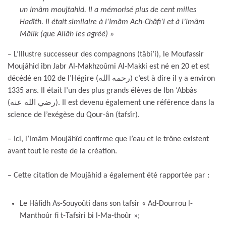
un Imâm moujtahid. Il a mémorisé plus de cent milles
Hadîth. Il était similaire à l’Imâm Ach-Châfi’i et à l’Imâm
Mâlik (que Allâh les agréé) »
– L’Illustre successeur des compagnons (tâbi’i), le Moufassir
Moujâhid ibn Jabr Al-Makhzoûmi Al-Makki est né en 20 et est
décédé en 102 de l’Hégire (رحمه الله) c’est à dire il y a environ
1335 ans. Il était l’un des plus grands élèves de Ibn ‘Abbâs
(رضي الله عنه). Il est devenu également une référence dans la
science de l’exégèse du Qour-ân (tafsîr).
– Ici, l’Imâm Moujâhîd confirme que l’eau et le trône existent
avant tout le reste de la création.
– Cette citation de Moujâhid a également été rapportée par :
Le Hâfidh As-Souyoûti dans son tafsîr « Ad-Dourrou l-
Manthoûr fi t-Tafsîri bi l-Ma-thoûr »;