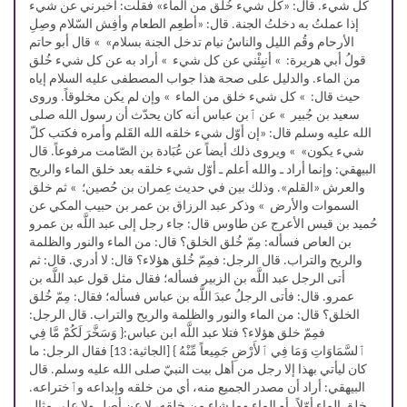
كل شيء. قال: «كل شيء خُلق من الماء» فقلت: أخبرني عن شيء
إذا عملتُ به دخلتُ الجنة. قال: «أطعِم الطعام وأفِش السّلام وصِلِ
الأرحام وقُم الليل والناسُ نيام تدخل الجنة بسلام» » قال أبو حاتم
قولُ أبي هريرة: » أنبِئْني عن كل شيء » أراد به عن كل شيء خُلق
من الماء. والدليل على صحة هذا جواب المصطفى عليه السلام إياه
حيث قال: » كل شيء خلق من الماء » وإن لم يكن مخلوقاً. وروى
سعيد بن جُبير » عن ٱبن عباس أنه كان يحدّث أن رسول الله صلى
الله عليه وسلم قال: «إن أوّل شيء خلقه الله القَلم وأمره فكتب كلّ
شيء يكون» » ويروى ذلك أيضاً عن عُبَادة بن الصّامت مرفوعاً. قال
البيهقي: وإنما أراد ـ والله أعلم ـ أوّل شيء خلقه بعد خلق الماء والريح
والعرش «القلم». وذلك بين في حديث عِمران بن حُصين؛ » ثم خلق
السموات والأرض » وذكر عبد الرزاق بن عمر بن حبيب المكي عن
حُميد بن قيس الأعرج عن طاوس قال: جاء رجل إلى عبد اللَّه بن عمرو
بن العاص فسأله: مِمّ خُلق الخلق؟ قال: من الماء والنور والظلمة
والريح والتراب. قال الرجل: فمِمّ خُلق هؤلاء؟ قال: لا أدري. قال: ثم
أتى الرجل عبد اللَّه بن الزبير فسأله؛ فقال مثل قول عبد اللَّه بن
عمرو. قال: فأتى الرجلُ عبدَ اللَّه بن عباس فسأله؛ فقال: مِمّ خُلق
الخلق؟ قال: من الماء والنور والظلمة والريح والتراب. قال الرجل:
فمِمّ خلق هؤلاء؟ فتلا عبد اللَّه ابن عباس:{ وَسَخَّرَ لَكُمْ مَّا فِي
ٱلسَّمَاوَاتِ وَمَا فِي ٱلأَرْضِ جَمِيعاً مِّنْهُ } [الجاثية: 13] فقال الرجل: ما
كان ليأتي بهذا إلا رجل من أهل بيت النبيّ صلى الله عليه وسلم. قال
البيهقي: أراد أن مصدر الجميع منه، أي من خلقه وإبداعه وٱختراعه.
خلق الماء أوّلاً، أو الماء وما شاء من خلقه، لا عن أصل ولا على مثال