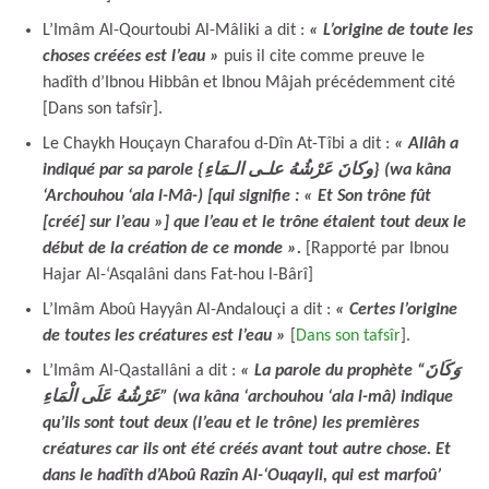
L’Imâm Al-Qourtoubi Al-Mâliki a dit :
« L’origine de toute les
choses créées est l’eau »
puis il cite comme preuve le
hadîth d’Ibnou Hibbân et Ibnou Mâjah précédemment cité
[Dans son tafsîr].
Le Chaykh Houçayn Charafou d-Dîn At-Tîbi a dit :
« Allâh a
indiqué par sa parole {وكانَ عَرْشُهُ علـى الـمَاءِ} (wa kâna
‘Archouhou ‘ala l-Mâ-) [qui signifie : « Et Son trône fût
[créé] sur l’eau »] que l’eau et le trône étaient tout deux le
début de la création de ce monde ».
[Rapporté par Ibnou
Hajar Al-‘Asqalâni dans Fat-hou l-Bârî]
L’Imâm Aboû Hayyân Al-Andalouçi a dit :
« Certes l’origine
de toutes les créatures est l’eau »
[
Dans son tafsîr
].
L’Imâm Al-Qastallâni a dit :
« La parole du prophète “وَكَانَ
عَرْشُهُ عَلَى الْمَاءِ” (wa kâna ‘archouhou ‘ala l-mâ) indique
qu’ils sont tout deux (l’eau et le trône) les premières
créatures car ils ont été créés avant tout autre chose. Et
dans le hadîth d’Aboû Razîn Al-‘Ouqayli, qui est marfoû’