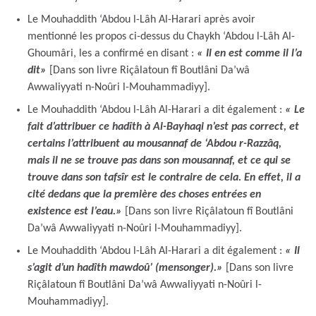
Le Mouhaddith ‘Abdou l-Lâh Al-Harari après avoir
mentionné les propos ci-dessus du Chaykh ‘Abdou l-Lâh Al-
Ghoumâri, les a confirmé en disant :
« Il en est comme il l’a
dit»
[Dans son livre Riçâlatoun fî Boutlâni Da’wâ
Awwaliyyati n-Noûri l-Mouhammadiyy].
Le Mouhaddith ‘Abdou l-Lâh Al-Harari a dit également :
« Le
fait d’attribuer ce hadîth à Al-Bayhaqi n’est pas correct, et
certains l’attribuent au mousannaf de ‘Abdou r-Razzâq,
mais il ne se trouve pas dans son mousannaf, et ce qui se
trouve dans son tafsîr est le contraire de cela. En effet, il a
cité dedans que la première des choses entrées en
existence est l’eau.»
[Dans son livre Riçâlatoun fî Boutlâni
Da’wâ Awwaliyyati n-Noûri l-Mouhammadiyy].
Le Mouhaddith ‘Abdou l-Lâh Al-Harari a dit également :
« Il
s’agit d’un hadîth mawdoû’ (mensonger).»
[Dans son livre
Riçâlatoun fî Boutlâni Da’wâ Awwaliyyati n-Noûri l-
Mouhammadiyy].