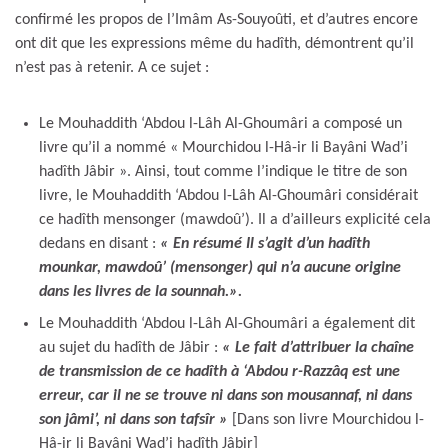
confirmé les propos de l’Imâm As-Souyoûti, et d’autres encore
ont dit que les expressions même du hadîth, démontrent qu’il
n’est pas à retenir. A ce sujet :
Le Mouhaddith ‘Abdou l-Lâh Al-Ghoumâri a composé un
livre qu’il a nommé « Mourchidou l-Hâ-ir li Bayâni Wad’i
hadîth Jâbir ». Ainsi, tout comme l’indique le titre de son
livre, le Mouhaddith ‘Abdou l-Lâh Al-Ghoumâri considérait
ce hadîth mensonger (mawdoû’). Il a d’ailleurs explicité cela
dedans en disant :
« En résumé Il s’agit d’un hadîth
mounkar, mawdoû’ (mensonger) qui n’a aucune origine
dans les livres de la sounnah.».
Le Mouhaddith ‘Abdou l-Lâh Al-Ghoumâri a également dit
au sujet du hadîth de Jâbir :
« Le fait d’attribuer la chaîne
de transmission de ce hadîth à ‘Abdou r-Razzâq est une
erreur, car il ne se trouve ni dans son mousannaf, ni dans
son jâmi’, ni dans son tafsîr »
[Dans son livre Mourchidou l-
Hâ-ir li Bayâni Wad’i hadîth Jâbir]