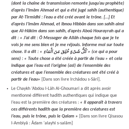
(dont la chaîne de transmission remonte jusqu’au prophète)
d’après l’Imâm Ahmad et qui a été jugé sahîh (authentique)
par At-Tirmidhi : l’eau a été créé avant le trône. […] Et
d’après l’Imâm Ahmad, et Ibnou Hibbân dans son sahîh ainsi
que Al-Hâkim dans son sahîh, d’après Aboû Hourayrah qui a
dit : « J’ai dit : Ô Messager de Allâh chaque fois que je te
vois je me sens bien et je me réjouis. Informe moi sur toute
chose. Il a dit : « كُلُّ شَىْءٍ خُلِقَ مَنَ الْمَاءِ » (ce qui a pour
sens) : « Toute chose a été créée à partir de l’eau » et cela
indique que l’eau est l’origine (asl) de l’ensemble des
créatures et que l’ensemble des créatures ont été créé à
partir de l’eau
»
[Dans son livre Irchâdou s-Sârî].
Le Chaykh ‘Abdou l-Lâh Al-Ghoumari a dit après avoir
mentionné différent hadîth authentiques qui indique que
l’eau est la première des créatures :
« Il apparaît à travers
ces différents hadîth que la première des créatures est
l’eau, puis le trône, puis le Qalam »
[Dans son livre Qisasou
l-Ambiyâ : Âdam ‘alayhi s-salâm]