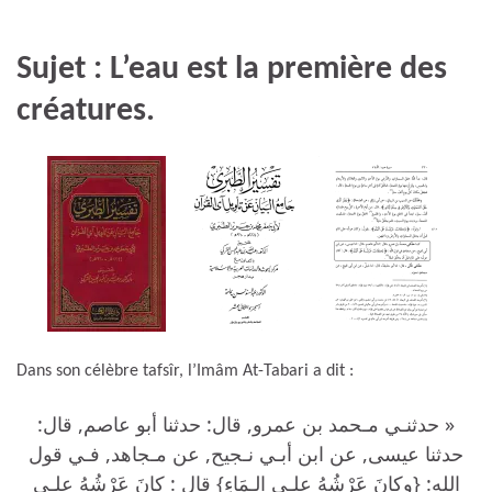
Sujet : L’eau est la première des
créatures.
Dans son célèbre tafsîr, l’Imâm At-Tabari a dit :
« حدثنـي مـحمد بن عمرو, قال: حدثنا أبو عاصم, قال:
حدثنا عيسى, عن ابن أبـي نـجيح, عن مـجاهد, فـي قول
الله: {وكانَ عَرْشُهُ علـى الـمَاءِ} قال : كانَ عَرْشُهُ علـى