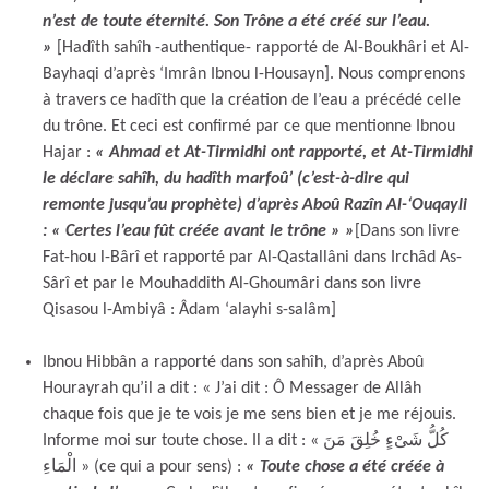
n’est de toute éternité. Son Trône a été créé sur l’eau.
»
[Hadîth sahîh -authentique- rapporté de Al-Boukhâri et Al-
Bayhaqi d’après ‘Imrân Ibnou l-Housayn]. Nous comprenons
à travers ce hadîth que la création de l’eau a précédé celle
du trône. Et ceci est confirmé par ce que mentionne Ibnou
Hajar :
« Ahmad et At-Tirmidhi ont rapporté, et At-Tirmidhi
le déclare sahîh, du hadîth marfoû’ (c’est-à-dire qui
remonte jusqu’au prophète) d’après Aboû Razîn Al-‘Ouqayli
: « Certes l’eau fût créée avant le trône » »
[Dans son livre
Fat-hou l-Bârî et rapporté par Al-Qastallâni dans Irchâd As-
Sârî et par le Mouhaddith Al-Ghoumâri dans son livre
Qisasou l-Ambiyâ : Âdam ‘alayhi s-salâm]
Ibnou Hibbân a rapporté dans son sahîh, d’après Aboû
Hourayrah qu’il a dit : « J’ai dit : Ô Messager de Allâh
chaque fois que je te vois je me sens bien et je me réjouis.
Informe moi sur toute chose. Il a dit : « كُلُّ شَىْءٍ خُلِقَ مَنَ
الْمَاءِ » (ce qui a pour sens) :
« Toute chose a été créée à