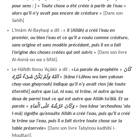
pour sens : ] « Toute chose a été créée à partir de l’eau »
alors qu’il n’y avait pas encore de créature »
[Dans son
Sahîh]
L’Imâm Al-Bayhaqi a dit :
« Il (Allâh) a créé l’eau en
premier, ou bien l’eau et ce qu’Il a voulu comme créature,
sans origine et sans modèle précédant, puis Il en a fait
l’origine des choses créées qui ont suivis »
[Dans son livre
Al-Asmâ-ou wa s-Sifât].
Le Hâfidh Ibnou ‘Açâkir a dit :
«La parole du prophète « كَانَ
اللهُ وَلَمْ يَكُنْ شَىْءٌ غَيْرُهُ » (kâna l-Lâhou wa lam yakoun
chay-oun ghayrouh) indique qu’il n’y avait rien [de toute
éternité] autre que Lui, ni eau, ni trône, ni autre qu’eux
deux de parmi tout ce qui est autre que Allâh ta’âlâ. Et sa
parole « وَكَانَ عَرْشُهُ عَلَى الْمَاءِ » (wa kâna ‘archouhou ‘ala
l-mâ) signifie qu’ensuite Allâh a créé l’eau, puis qu’Il a créé
le trône sur l’eau, puis Il a fait écrire toute chose sur la
table préservée»
[Dans son livre Tabyînou kadhibi l-
Mouftarî].