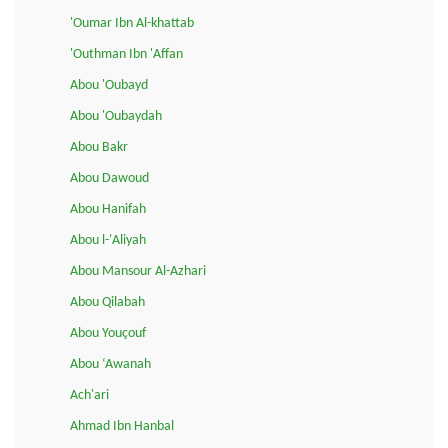
'Oumar Ibn Al-khattab
'Outhman Ibn 'Affan
Abou 'Oubayd
Abou 'Oubaydah
Abou Bakr
Abou Dawoud
Abou Hanifah
Abou l-'Aliyah
Abou Mansour Al-Azhari
Abou Qilabah
Abou Youçouf
Abou ‘Awanah
Ach'ari
Ahmad Ibn Hanbal