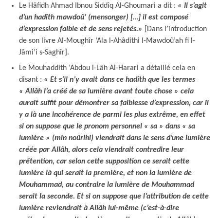
Le Hâfidh Ahmad Ibnou Siddîq Al-Ghoumari a dit :
« Il s’agit
d’un hadîth mawdoû’ (mensonger) […] il est composé
d’expression faible et de sens rejetés.»
[Dans l’introduction
de son livre Al-Moughîr ‘Ala l-Ahâdithi l-Mawdoû’ah fi l-
Jâmi’i s-Saghîr].
Le Mouhaddith ‘Abdou l-Lâh Al-Harari a détaillé cela en
disant :
« Et s’il n’y avait dans ce hadîth que les termes
« Allâh l’a créé de sa lumière avant toute chose » cela
aurait suffit pour démontrer sa faiblesse d’expression, car il
y a là une incohérence de parmi les plus extrême, en effet
si on suppose que le pronom personnel « sa » dans « sa
lumière » (min noûrihi) viendrait dans le sens d’une lumière
créée par Allâh, alors cela viendrait contredire leur
prétention, car selon cette supposition ce serait cette
lumière là qui serait la première, et non la lumière de
Mouhammad, au contraire la lumière de Mouhammad
serait la seconde. Et si on suppose que l’attribution de cette
lumière reviendrait à Allâh lui-même (c’est-à-dire