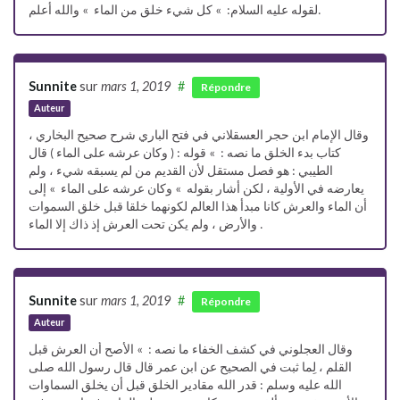
لقوله عليه السلام: » كل شيء خلق من الماء » والله أعلم.
Sunnite
sur
mars 1, 2019
#
Répondre
Auteur
وقال الإمام ابن حجر العسقلاني في فتح الباري شرح صحيح البخاري ،
كتاب بدء الخلق ما نصه : » قوله : ( وكان عرشه على الماء ) قال
الطيبي : هو فصل مستقل لأن القديم من لم يسبقه شيء ، ولم
يعارضه في الأولية ، لكن أشار بقوله » وكان عرشه على الماء » إلى
أن الماء والعرش كانا مبدأ هذا العالم لكونهما خلقا قبل خلق السموات
والأرض ، ولم يكن تحت العرش إذ ذاك إلا الماء .
Sunnite
sur
mars 1, 2019
#
Répondre
Auteur
وقال العجلوني في كشف الخفاء ما نصه : » الأصح أن العرش قبل
القلم ، لِما ثبت في الصحيح عن ابن عمر قال قال رسول الله صلى
الله عليه وسلم : قدر الله مقادير الخلق قبل أن يخلق السماوات