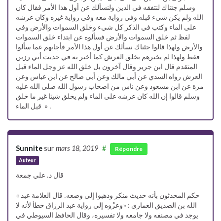
وسلم جئناك لنتفقه في الدين ولنسألك عن أول هذا الأمر فقال كان
الله ولم يكن شيء قبله وفي رواية معه وفي رواية غيره وكان عرشه
على الماء وكتب في الذكر كل شيء وخلق السموات والأرض وفي
لفظ ثم خلق السموات والأرض فسألوه عن ابتداء خلق السموات
والأرض ولهذا قالوا جئناك نسألك عن أول هذا الأمر فأجابهم عما سألوا
فقط ولهذا لم يخبرهم بخلق العرش كما أخبر به في حديث أبي رزين
المتقدم قال ابن جرير وقال آخرون بل خلق الله عز وجل الماء قبل
العرش رواه السدي عن أبي مالك وعن أبي صالح عن ابن عباس وعن
مرة عن ابن مسعود وعن ناس من اصحاب رسول الله صلى الله عليه
وسلم قالوا إن الله كان عرشه على الماء ولم يخلق شيئا غير ما خلق
قبل الماء » .
Sunnite
sur
mars 18, 2019
#
Répondre
Auteur
قال د. علي جمعة
« حكم المحدثون بأنه حديث منكر وذهبوا إلى وضعه. قال العلامة عبد
الله بن الصديق الغماري : «وعزْوه إلى رواية عبد الرزاق خطأ لأنه لا
يوجد في مصنفه ولا جامعه ولا تفسيره، وقال الحافظ السيوطي في