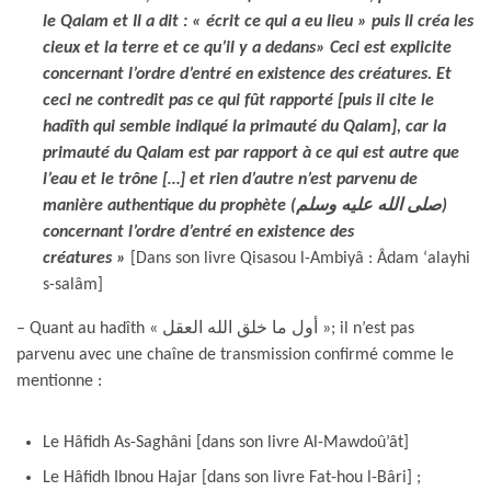
le Qalam et Il a dit : « écrit ce qui a eu lieu » puis Il créa les
cieux et la terre et ce qu’il y a dedans» Ceci est explicite
concernant l’ordre d’entré en existence des créatures. Et
ceci ne contredit pas ce qui fût rapporté [puis il cite le
hadîth qui semble indiqué la primauté du Qalam], car la
primauté du Qalam est par rapport à ce qui est autre que
l’eau et le trône […] et rien d’autre n’est parvenu de
manière authentique du prophète (صلى الله عليه وسلم)
concernant l’ordre d’entré en existence des
créatures
»
[Dans son livre Qisasou l-Ambiyâ : Âdam ‘alayhi
s-salâm]
– Quant au hadîth « أول ما خلق الله العقل »; il n’est pas
parvenu avec une chaîne de transmission confirmé comme le
mentionne :
Le Hâfidh As-Saghâni [dans son livre Al-Mawdoû’ât]
Le Hâfidh Ibnou Hajar [dans son livre Fat-hou l-Bâri] ;