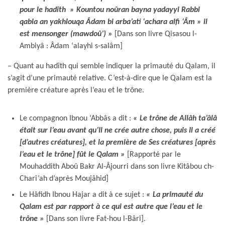
pour le hadîth » Kountou noûran bayna yadayyi Rabbi
qabla an yakhlouqa Âdam bi arba’ati ‘achara alfi ‘Âm » il
est mensonger (mawdoû’)
»
[Dans son livre Qisasou l-
Ambiyâ : Âdam ‘alayhi s-salâm]
– Quant au hadîth qui semble indiquer la primauté du Qalam, il
s’agit d’une primauté relative. C’est-à-dire que le Qalam est la
première créature après l’eau et le trône.
Le compagnon Ibnou ‘Abbâs a dit :
« Le trône de Allâh ta’âlâ
était sur l’eau avant qu’Il ne crée autre chose, puis Il a créé
[d’autres créatures], et la première de Ses créatures [après
l’eau et le trône] fût le Qalam »
[Rapporté par le
Mouhaddith Aboû Bakr Al-Âjourri dans son livre Kitâbou ch-
Charî’ah d’après Moujâhid]
Le Hâfidh Ibnou Hajar a dit à ce sujet :
« La primauté du
Qalam est par rapport à ce qui est autre que l’eau et le
trône »
[Dans son livre Fat-hou l-Bâri].