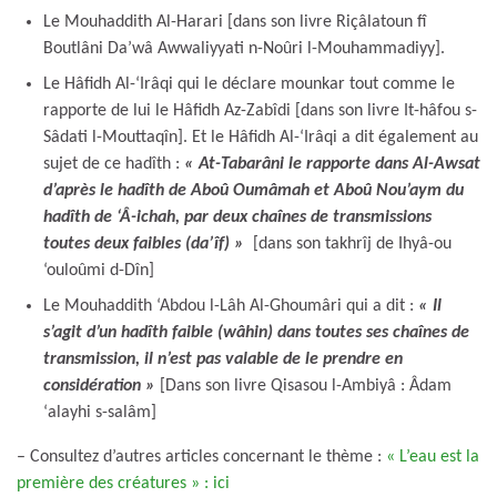
Le Mouhaddith Al-Harari [dans son livre Riçâlatoun fî
Boutlâni Da’wâ Awwaliyyati n-Noûri l-Mouhammadiyy].
Le Hâfidh Al-‘Irâqi qui le déclare mounkar tout comme le
rapporte de lui le Hâfidh Az-Zabîdi [dans son livre It-hâfou s-
Sâdati l-Mouttaqîn]. Et le Hâfidh Al-‘Irâqi a dit également au
sujet de ce hadîth :
« At-Tabarâni le rapporte dans Al-Awsat
d’après le hadîth de Aboû Oumâmah et Aboû Nou’aym du
hadîth de ‘Â-ichah, par deux chaînes de transmissions
toutes deux faibles (da’îf) »
[dans son takhrîj de Ihyâ-ou
‘ouloûmi d-Dîn]
Le Mouhaddith ‘Abdou l-Lâh Al-Ghoumâri qui a dit :
« Il
s’agit d’un hadîth faible (wâhin) dans toutes ses chaînes de
transmission, il n’est pas valable de le prendre en
considération
»
[Dans son livre Qisasou l-Ambiyâ : Âdam
‘alayhi s-salâm]
– Consultez d’autres articles concernant le thème :
« L’eau est la
première des créatures » : ici