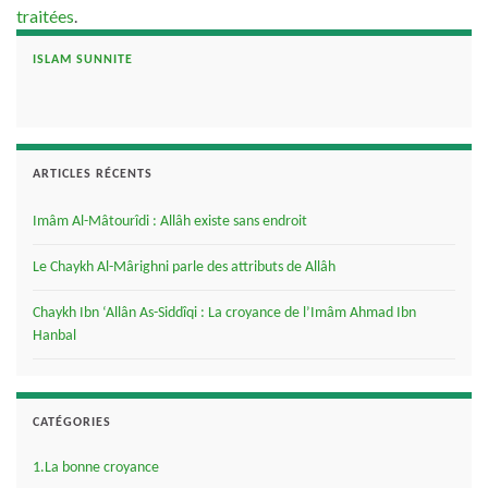
traitées
.
ISLAM SUNNITE
ARTICLES RÉCENTS
Imâm Al-Mâtourîdi : Allâh existe sans endroit
Le Chaykh Al-Mârighni parle des attributs de Allâh
Chaykh Ibn ‘Allân As-Siddîqi : La croyance de l’Imâm Ahmad Ibn
Hanbal
CATÉGORIES
1.La bonne croyance