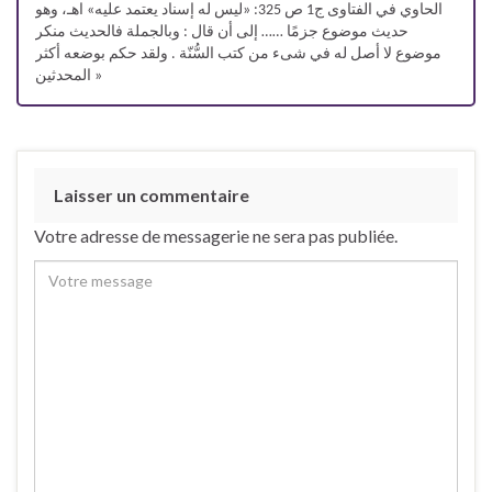
الحاوي في الفتاوى ج1 ص 325: «ليس له إسناد يعتمد عليه» اهـ، وهو
حديث موضوع جزمًا …… إلى أن قال : وبالجملة فالحديث منكر
موضوع لا أصل له في شىء من كتب السُّنّة . ولقد حكم بوضعه أكثر
المحدثين »
Laisser un commentaire
Votre adresse de messagerie ne sera pas publiée.