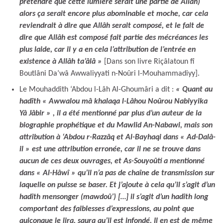
prétendre que cette lumière serait une partie de Allâh)
alors ça serait encore plus abominable et moche, car cela
reviendrait à dire que Allâh serait composé, et le fait de
dire que Allâh est composé fait partie des mécréances les
plus laide, car il y a en cela l’attribution de l’entrée en
existence à Allâh ta’âlâ »
[Dans son livre Riçâlatoun fî
Boutlâni Da’wâ Awwaliyyati n-Noûri l-Mouhammadiyy].
Le Mouhaddith ‘Abdou l-Lâh Al-Ghoumâri a dit :
« Quant au
hadîth « Awwalou mâ khalaqa l-Lâhou Noûrou Nabiyyika
Yâ Jâbir » , il a été mentionné par plus d’un auteur de la
biographie prophétique et du Mawlid An-Nabawi, mais son
attribution à ‘Abdou r-Razzâq et Al-Bayhaqi dans « Ad-Dalâ-
il » est une attribution erronée, car il ne se trouve dans
aucun de ces deux ouvrages, et As-Souyoûti a mentionné
dans « Al-Hâwî » qu’il n’a pas de chaîne de transmission sur
laquelle on puisse se baser. Et j’ajoute à cela qu’il s’agit d’un
hadîth mensonger (mawdoû’) […] il s’agit d’un hadîth long
comportant des faiblesses d’expressions, au point que
quiconque le lira, saura qu’il est infondé. Il en est de même