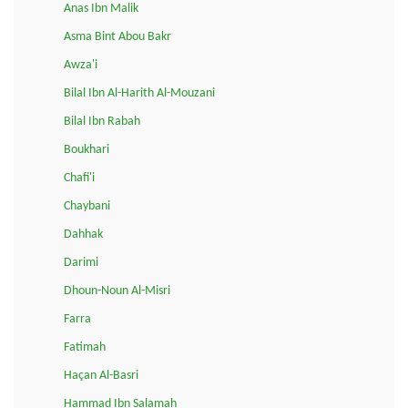
Anas Ibn Malik
Asma Bint Abou Bakr
Awza'i
Bilal Ibn Al-Harith Al-Mouzani
Bilal Ibn Rabah
Boukhari
Chafi'i
Chaybani
Dahhak
Darimi
Dhoun-Noun Al-Misri
Farra
Fatimah
Haçan Al-Basri
Hammad Ibn Salamah