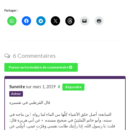
Partager :
6 Commentaires
Passer au formulaire de commentaire
Sunnite
sur
mars 1, 2019
#
Répondre
Auteur
قال القرطبي في تفسيره
السابعة: أصل خلق الأشياء كلّها من الماء لما رواه ٱبن ماجه في
سننه، وأبو حاتم البُسْتِيّ في صحيح مسنده » عن أبي هريرة قال:
قلت: يا رسول الله، إذا رأيتك طابت نفسي وقرّت عيني، أنبِئْني عن