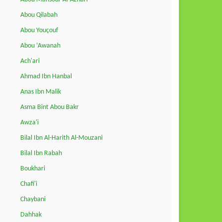
Abou Qilabah
Abou Youçouf
Abou ‘Awanah
Ach'ari
Ahmad Ibn Hanbal
Anas Ibn Malik
Asma Bint Abou Bakr
Awza'i
Bilal Ibn Al-Harith Al-Mouzani
Bilal Ibn Rabah
Boukhari
Chafi'i
Chaybani
Dahhak