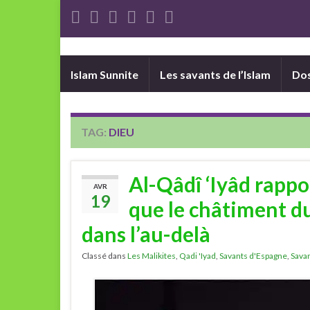
Islam Sunnite
Les savants de l’Islam
Dos
TAG:
DIEU
Al-Qâdî ‘Iyâd rappor
AVR
19
que le châtiment du
dans l’au-delà
Classé dans
Les Malikites
,
Qadi 'Iyad
,
Savants d'Espagne
,
Sava