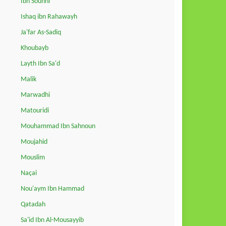
Ibn Sounni
Ishaq ibn Rahawayh
Ja'far As-Sadiq
Khoubayb
Layth Ibn Sa'd
Malik
Marwadhi
Matouridi
Mouhammad Ibn Sahnoun
Moujahid
Mouslim
Naçai
Nou'aym Ibn Hammad
Qatadah
Sa'id Ibn Al-Mousayyib