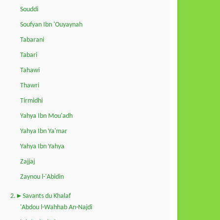
Souddi
Soufyan Ibn 'Ouyaynah
Tabarani
Tabari
Tahawi
Thawri
Tirmidhi
Yahya Ibn Mou'adh
Yahya Ibn Ya'mar
Yahya Ibn Yahya
Zajjaj
Zaynou l-'Abidin
2.►Savants du Khalaf
'Abdou l-Wahhab An-Najdi