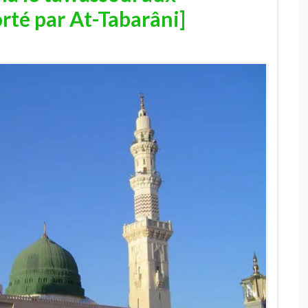
té par At-Tabarâni]