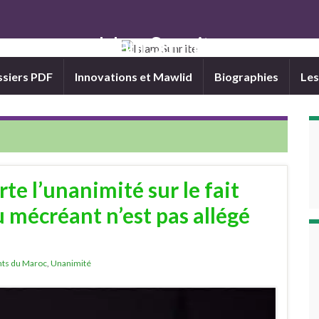
Islam Sunnite
siers PDF
Innovations et Mawlid
Biographies
Les
te l’unanimité sur le fait
 mécréant n’est pas allégé
nts du Maroc
,
Unanimité