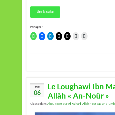
Lire la suite
Partager :
Le Loughawi Ibn M
AVR
06
Allâh « An-Noûr »
Classé dans
Abou Mansour Al-Azhari
,
Allah n'est pas une lumi