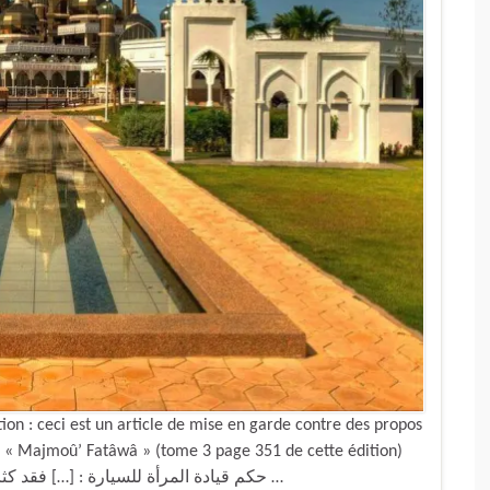
n : ceci est un article de mise en garde contre des propos
lé « Majmoû’ Fatâwâ » (tome 3 page 351 de cette édition)
‘Abdou l-‘Azîz Ibn Bâz le wahhabite a dit : « حكم قيادة المرأة للسيارة : […] فقد كثر حديث …