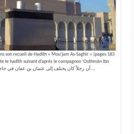
s son recueil de Hadîth « Mou’jam As-Saghîr » (pages 183
rte le hadîth suivant d’après le compagnon ‘Outhmân Ibn
Hounayf : « أن رجلاً كان يختلف إلى عثمان بن عفان في حاجة له فكان عثمان لا يلتفت إليه ولا ينظر …