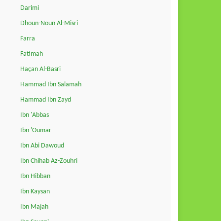
Darimi
Dhoun-Noun Al-Misri
Farra
Fatimah
Haçan Al-Basri
Hammad Ibn Salamah
Hammad Ibn Zayd
Ibn 'Abbas
Ibn 'Oumar
Ibn Abi Dawoud
Ibn Chihab Az-Zouhri
Ibn Hibban
Ibn Kaysan
Ibn Majah