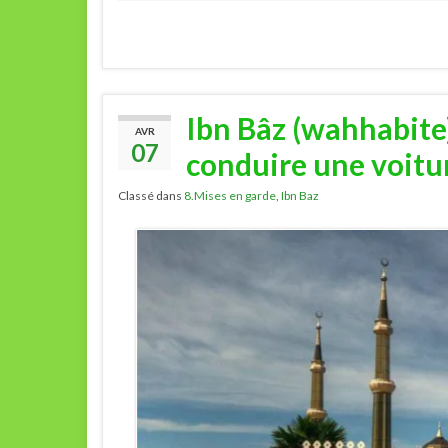
Ibn Bâz (wahhabite
AVR
07
conduire une voitu
Classé dans
8.Mises en garde
,
Ibn Baz