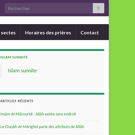
Search for:
 sectes
Horaires des prières
Contact
ISLAM SUNNITE
Islam sunnite
ARTICLES RÉCENTS
Imâm Al-Mâtourîdi : Allâh existe sans endroit
Le Chaykh Al-Mârighni parle des attributs de Allâh