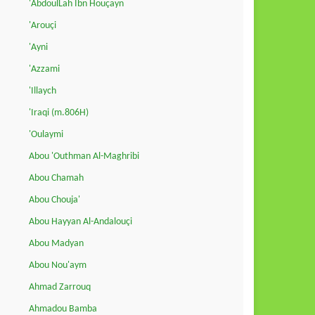
'AbdoulLah Ibn Houçayn
'Arouçi
'Ayni
'Azzami
'Illaych
'Iraqi (m.806H)
'Oulaymi
Abou 'Outhman Al-Maghribi
Abou Chamah
Abou Chouja'
Abou Hayyan Al-Andalouçi
Abou Madyan
Abou Nou'aym
Ahmad Zarrouq
Ahmadou Bamba