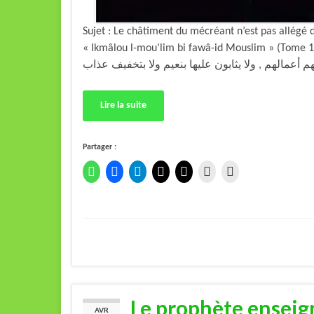
Sujet : Le châtiment du mécréant n’est pas allég
« Ikmâlou l-mou’lim bi fawâ-id Mouslim » (Tome 1 page 
Lire la suite
Partager :
Le prophète enseig
AVR