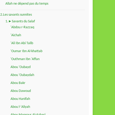
Allah ne dépend pas du temps
2.Les savants sunnites
1.►Savants du Salaf
'Abdou r-Razzaq
'Aichah
'Ali Ibn Abi Talib
'Oumar Ibn Al-khattab
'Outhman Ibn 'Affan
Abou 'Oubayd
Abou 'Oubaydah
Abou Bakr
Abou Dawoud
Abou Hanifah
Abou l-'Aliyah
Abou Mansour Al-Azhari