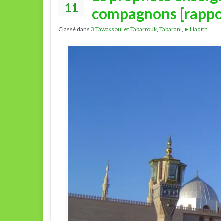
11
compagnons [rappor
Classé dans
3.Tawassoul et Tabarrouk
,
Tabarani
,
►Hadith