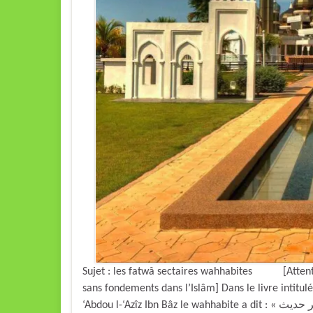
Sujet : les fatwâ sectaires wahhabites [Attentio
sans fondements dans l’Islâm] Dans le livre intitu