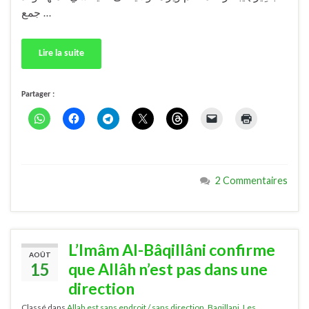
جمع …
Lire la suite
Partager :
2 Commentaires
L’Imâm Al-Bâqillâni confirme
AOÛT
15
que Allâh n’est pas dans une
direction
Classé dans
Allah est sans endroit / sans direction
,
Baqillani
,
Les