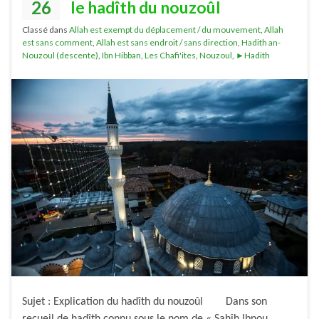
26
le hadîth du nouzoûl
Classé dans
Allah est exempt du déplacement / du mouvement
,
Allah
est sans comment
,
Allah est sans endroit / sans direction
,
Hadith an-
Nouzoul (descente)
,
Ibn Hibban
,
Les Chafi'ites
,
Nouzoul
,
►Hadith
Sujet : Explication du hadîth du nouzoûl Dans son