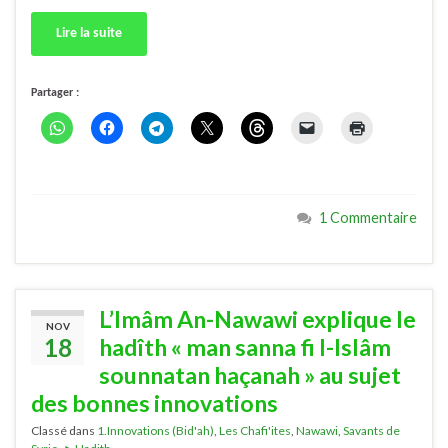
Lire la suite
Partager :
1 Commentaire
L’Imâm An-Nawawi explique le
NOV
18
hadîth « man sanna fi l-Islâm
sounnatan haçanah » au sujet
des bonnes innovations
Classé dans
1.Innovations (Bid'ah)
,
Les Chafi'ites
,
Nawawi
,
Savants de