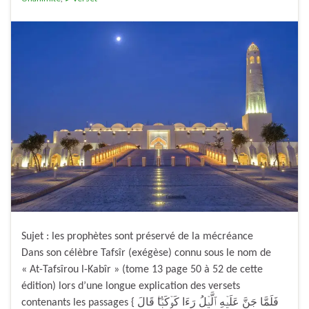
Sujet : les prophètes sont préservé de la mécréance
Dans son célèbre Tafsîr (exégèse) connu sous le nom de
« At-Tafsîrou l-Kabîr » (tome 13 page 50 à 52 de cette
édition) lors d’une longue explication des versets
contenants les passages { فَلَمَّا جَنَّ عَلَيۡهِ ٱلَّيۡلُ رَءَا كَوۡكَبً۬ا‌ۖ قَالَ