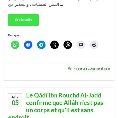
السنن الحسنات ، والتحذير من …
Lire la suite
Partager :
Faire un commentaire
Le Qâdî Ibn Rouchd Al-Jadd
NOV
05
confirme que Allâh n’est pas
un corps et qu’Il est sans
endroit