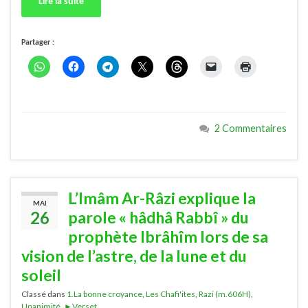
Lire la suite
Partager :
2 Commentaires
L’Imâm Ar-Râzi explique la
MAI
26
parole « hâdhâ Rabbî » du
prophète Ibrâhîm lors de sa
vision de l’astre, de la lune et du
soleil
Classé dans
1.La bonne croyance
,
Les Chafi'ites
,
Razi (m.606H)
,
Unanimité
,
►Verset