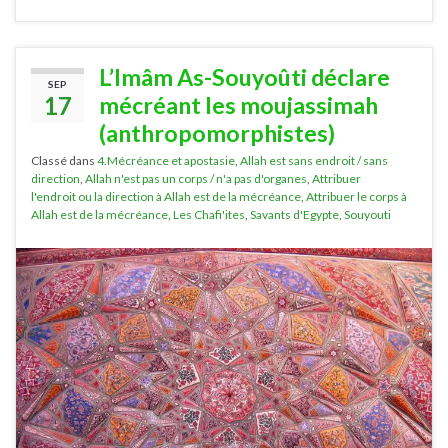
L’Imâm As-Souyoûti déclare
SEP
17
mécréant les moujassimah
(anthropomorphistes)
Classé dans
4.Mécréance et apostasie
,
Allah est sans endroit / sans
direction
,
Allah n'est pas un corps / n'a pas d'organes
,
Attribuer
l'endroit ou la direction à Allah est de la mécréance
,
Attribuer le corps à
Allah est de la mécréance
,
Les Chafi'ites
,
Savants d'Egypte
,
Souyouti