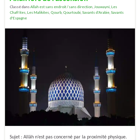
Classé dans
Allah est sans endroit / sans direction
,
Jouwayni
,
Les
Chafi'ites
,
Les Malikites
,
Qourb
,
Qourtoubi
,
Savants d'Arabie
,
Savants
d'Espagne
Sujet : Allâh n’est pas concerné par la proximité physique.