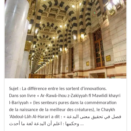
Sujet : La différence entre les sortent d’innovations.
Dans son livre « Ar-Rawâ-ihou z-Zakiyyah fî Mawlidi khayri
l-Bariyyah » (les senteurs pures dans la commémoration
de la naissance de la meilleur des créatures), le Chaykh
‘Abdoul-Lâh Al-Harari a dit : « فصل في تحقيق معنى البدعة
وحكمها : اعلم أن البدعة لغة ما أحدث …