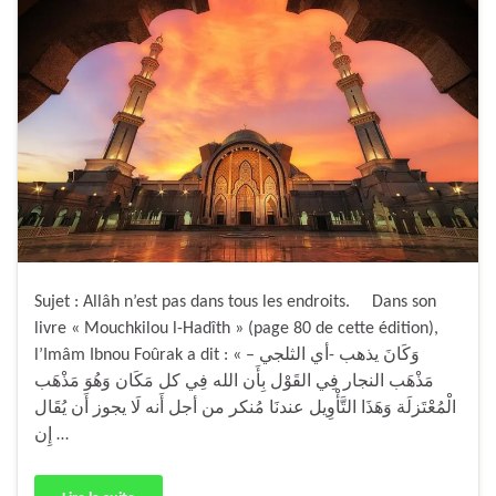
Sujet : Allâh n’est pas dans tous les endroits. Dans son
livre « Mouchkilou l-Hadîth » (page 80 de cette édition),
l’Imâm Ibnou Foûrak a dit : « وَكَانَ يذهب -أي الثلجي –
مَذْهَب النجار فِي القَوْل بِأَن الله فِي كل مَكَان وَهُوَ مَذْهَب
الْمُعْتَزلَة وَهَذَا التَّأْوِيل عندنَا مُنكر من أجل أَنه لَا يجوز أَن يُقَال
إِن …