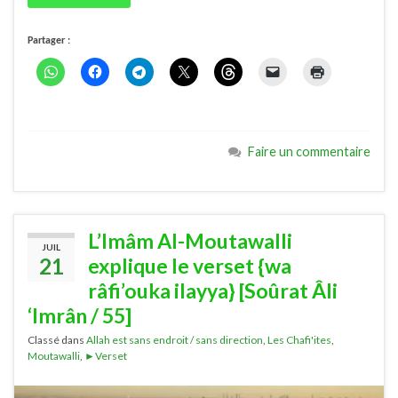
Partager :
Faire un commentaire
L’Imâm Al-Moutawalli
JUIL
21
explique le verset {wa
râfi’ouka ilayya} [Soûrat Âli
‘Imrân / 55]
Classé dans
Allah est sans endroit / sans direction
,
Les Chafi'ites
,
Moutawalli
,
►Verset