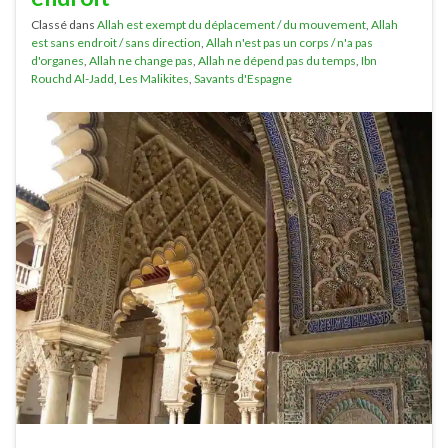
Classé dans
Allah est exempt du déplacement / du mouvement
,
Allah
est sans endroit / sans direction
,
Allah n'est pas un corps / n'a pas
d'organes
,
Allah ne change pas
,
Allah ne dépend pas du temps
,
Ibn
Rouchd Al-Jadd
,
Les Malikites
,
Savants d'Espagne