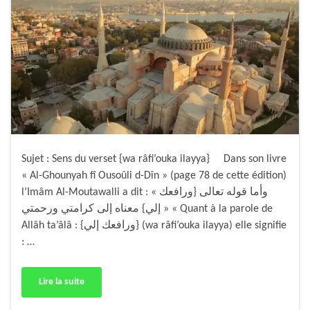
Sujet : Sens du verset {wa râfi’ouka ilayya} Dans son livre
« Al-Ghounyah fî Ousoûli d-Dîn » (page 78 de cette édition)
l’Imâm Al-Moutawalli a dit : « وأما قوله تعالى {ورافعك
إلي} معناه إلى كرامتي ورحمتي » « Quant à la parole de
Allâh ta’âlâ : {ورافعك إلي} (wa râfi’ouka ilayya) elle signifie
: …
Lire la suite