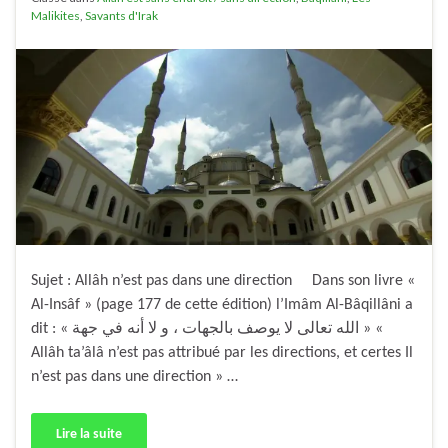
Malikites
,
Savants d'Irak
Sujet : Allâh n’est pas dans une direction Dans son livre «
Al-Insâf » (page 177 de cette édition) l’Imâm Al-Bâqillâni a
dit : « الله تعالى لا يوصف بالجهات ، و لا أنه في جهة » «
Allâh ta’âlâ n’est pas attribué par les directions, et certes Il
n’est pas dans une direction » …
Lire la suite