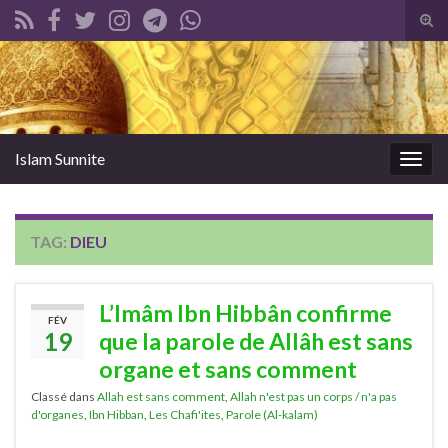
Tog
sear
Search for:
for
Islam Sunnite
Togg
navig
TAG:
DIEU
L’Imâm Ibn Hibbân confirme
FÉV
19
que la parole de Allâh est sans
organe et sans comment
Classé dans
Allah est sans comment
,
Allah n'est pas un corps / n'a pas
d'organes
,
Ibn Hibban
,
Les Chafi'ites
,
Parole (Al-kalam)