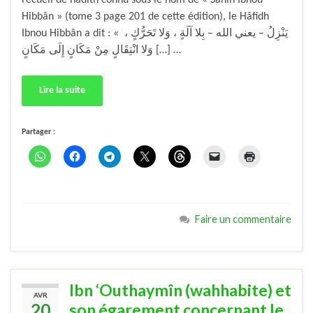
recueil de hadîth connu sous le nom de « Sahîh Ibnou
Hibbân » (tome 3 page 201 de cette édition), le Hâfidh
Ibnou Hibbân a dit : « يَنْزِلُ – يعني الله – بِلا آلَةٍ ، وَلا تَحَرُّكٍ ،
وَلا انْتِقَالٍ مِنْ مَكَانٍ إِلَى مَكَانٍ […] …
Lire la suite
Partager :
Faire un commentaire
Ibn ‘Outhaymîn (wahhabite) et
AVR
20
son égarement concernant le