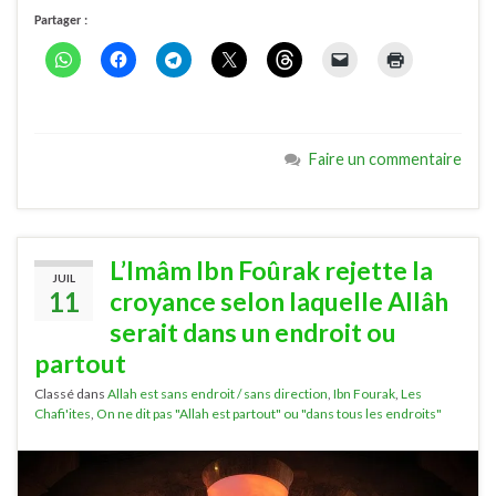
Partager :
Faire un commentaire
L’Imâm Ibn Foûrak rejette la
JUIL
11
croyance selon laquelle Allâh
serait dans un endroit ou
partout
Classé dans
Allah est sans endroit / sans direction
,
Ibn Fourak
,
Les
Chafi'ites
,
On ne dit pas "Allah est partout" ou "dans tous les endroits"