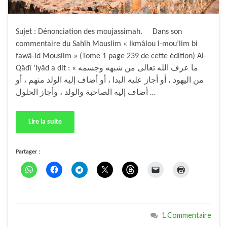
Sujet : Dénonciation des moujassimah. Dans son
commentaire du Sahîh Mouslim « Ikmâlou l-mou’lim bi
fawâ-id Mouslim » (Tome 1 page 239 de cette édition) Al-
Qâdî ‘Iyâd a dit : « ما عرف الله تعالى من شبهه وجسمه
من اليهود ، أو أجاز عليه البدا ، أو أضاف إليه الولد منهم ، أو
أضاف إليه الصاحبة والولد ، وأجاز الحلول …
Lire la suite
Partager :
1 Commentaire