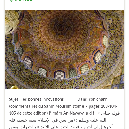
Syrie
,
►Hadith
Sujet : les bonnes innovations. Dans son charh
(commentaire) du Sahîh Mouslim (tome 7 pages 103-104-
105 de cette édition) l’Imâm An-Nawawi a dit : « قوله صلى
الله عليه وسلم : (من سن في الإسلام سنة حسنة فله
أجرها) إلى آخره ، فيه : الحث على الابتداء بالخيرات وسن