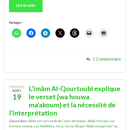
Lire la suite
Partager :
1 Commentaire
L’Imâm Al-Qourtoubi explique
AOÛT
19
le verset {wa houwa
ma’akoum} et la nécessité de
l’interprétation
Classé dans
Allah est sans endroit / sans direction
,
Allah n'est pas sur
le trône
,
Istawa
,
Les Malikites
,
ma'a
,
On ne dit pas "Allah est partout" ou