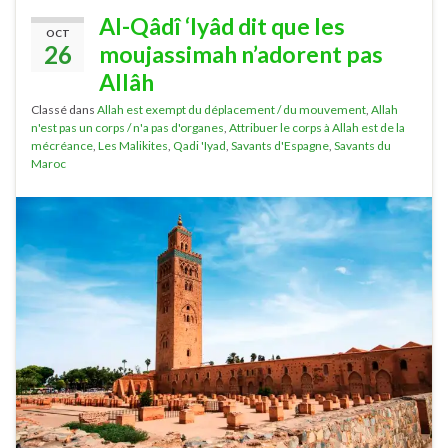
Al-Qâdî ‘Iyâd dit que les
OCT
26
moujassimah n’adorent pas
Allâh
Classé dans
Allah est exempt du déplacement / du mouvement
,
Allah
n'est pas un corps / n'a pas d'organes
,
Attribuer le corps à Allah est de la
mécréance
,
Les Malikites
,
Qadi 'Iyad
,
Savants d'Espagne
,
Savants du
Maroc