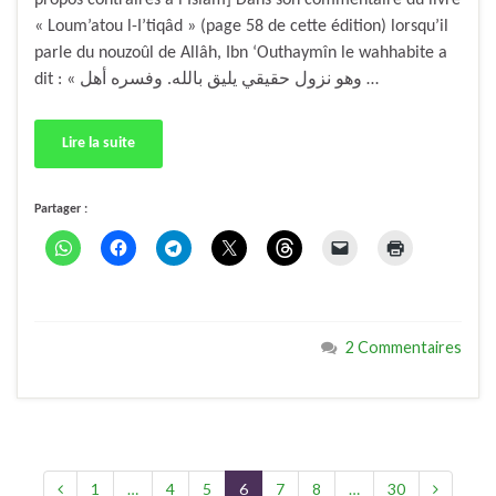
propos contraires à l’Islâm] Dans son commentaire du livre
« Loum’atou l-I’tiqâd » (page 58 de cette édition) lorsqu’il
parle du nouzoûl de Allâh, Ibn ‘Outhaymîn le wahhabite a
dit : « وهو نزول حقيقي يليق بالله. وفسره أهل …
Lire la suite
Partager :
2 Commentaires
1
…
4
5
6
7
8
…
30