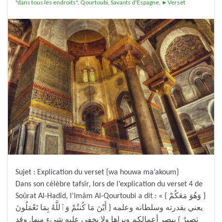
"dans tous les endroits"
,
Qourtoubi
,
Savants d'Espagne
,
►Verset
Sujet : Explication du verset {wa houwa ma’akoum}
Dans son célèbre tafsîr, lors de l’explication du verset 4 de
Soûrat Al-Hadîd, l’Imâm Al-Qourtoubi a dit : « { وَهُوَ مَعَكُمْ }
يعني بقدرته وسلطانه وعلمه { أَيْنَ مَا كُنتُمْ وَٱللَّهُ بِمَا تَعْمَلُونَ
بَصِيرٌ } يبصر أعمالكم ويراها ولا يخفى عليه شيء منها. وقد