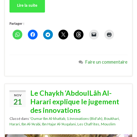
Lire la suite
Partager :
Faire un commentaire
Le Chaykh ‘AbdoulLâh Al-
NOV
21
Harari explique le jugement
des innovations
Classé dans
'Oumar Ibn Al-khattab
,
1.Innovations (Bid'ah)
,
Boukhari
,
Harari
,
Ibn Al-'Arabi
,
Ibn Hajar Al-'Asqalani
,
Les Chafi'ites
,
Mouslim