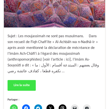
Sujet : Les moujassimah ne sont pas musulmans. Dans
son recueil de Fiqh Chafi’ite « Al-Achbâh wa n-Nadhâ-ir »
après avoir mentionné la déclaration de mécréance de
l’Imâm Ach-Châfi’i à l’égard des moujassimah
(anthropomorphistes) [voir l’article : ici], l’Imâm As-
Souyoûti a dit : « وقال بعضهم : المبتدعة أقسام : الأول : ما
نكفره قطعا ، كقاذف عائشة رضي …
Lire la suite
Partager :