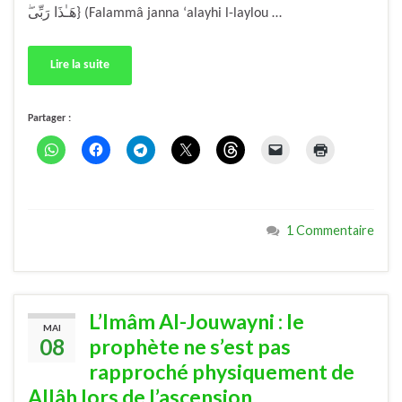
هَـٰذَا رَبِّى‌ۖ} (Falammâ janna ‘alayhi l-laylou …
Lire la suite
Partager :
1 Commentaire
L’Imâm Al-Jouwayni : le
MAI
08
prophète ne s’est pas
rapproché physiquement de
Allâh lors de l’ascension