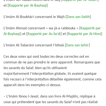
et [
Rapporté par Al-Bayhaqi
]
L’Imâm Al-Boukhâri concernant le Wajh [
Dans son Sahîh
]
L’Imâm Ahmad concernant « wa jâ-a rabbouka » [
Rapporté par
Al-Bayhaqi
] et [
Rapporté par As-Sa’di
] et [
Rapporté par Al-Hisni
]
L’Imâm At-Tabarâni concernant l’Istiwâ [
Dans son tafsîr
]
Ces deux voies qui sont toutes les deux correctes ont en
commun de ne pas prendre le sens apparent. Remarquons que
les savants du Salaf, bien qu’ils utilisaient
majoritairement l’interprétation globale, ils avaient quelque
fois recours à l’interprétation détaillée également, comme cela
apparaît dans les exemples ci-dessus.
– L’Imâm Ibnou l-Jawzi, dans son livre Al-Majâlis, réplique à
ceux qui prétendent que les savants du Salaf n’ont pas réalisé