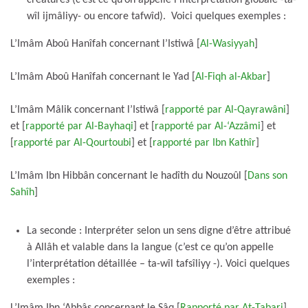
wîl ijmâliyy- ou encore tafwîd). Voici quelques exemples :
L’Imâm Aboû Hanîfah concernant l’Istiwâ [
Al-Wasiyyah
]
L’Imâm Aboû Hanîfah concernant le Yad [
Al-Fiqh al-Akbar
]
L’Imâm Mâlik concernant l’Istiwâ [
rapporté par Al-Qayrawâni
]
et [
rapporté par Al-Bayhaqi
] et [
rapporté par Al-‘Azzâmi
] et
[
rapporté par Al-Qourtoubi
] et [
rapporté par Ibn Kathîr
]
L’Imâm Ibn Hibbân concernant le hadîth du Nouzoûl [
Dans son
Sahîh
]
La seconde : Interpréter selon un sens digne d’être attribué
à Allâh et valable dans la langue (c’est ce qu’on appelle
l’interprétation détaillée – ta-wîl tafsîliyy -). Voici quelques
exemples :
L’Imâm Ibn ‘Abbâs concernant le Sâq [
Rapporté par At-Tabari
]