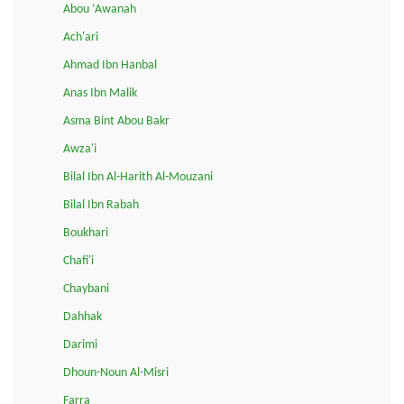
Abou ‘Awanah
Ach'ari
Ahmad Ibn Hanbal
Anas Ibn Malik
Asma Bint Abou Bakr
Awza'i
Bilal Ibn Al-Harith Al-Mouzani
Bilal Ibn Rabah
Boukhari
Chafi'i
Chaybani
Dahhak
Darimi
Dhoun-Noun Al-Misri
Farra