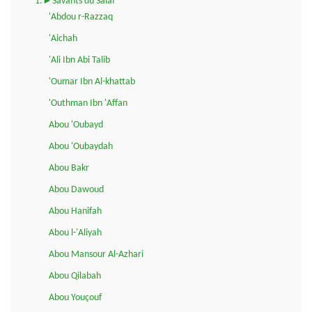
1.►Savants du Salaf
'Abdou r-Razzaq
'Aichah
'Ali Ibn Abi Talib
'Oumar Ibn Al-khattab
'Outhman Ibn 'Affan
Abou 'Oubayd
Abou 'Oubaydah
Abou Bakr
Abou Dawoud
Abou Hanifah
Abou l-'Aliyah
Abou Mansour Al-Azhari
Abou Qilabah
Abou Youçouf