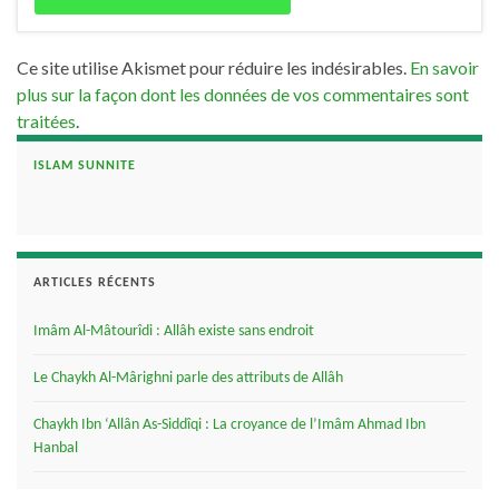
Ce site utilise Akismet pour réduire les indésirables.
En savoir
plus sur la façon dont les données de vos commentaires sont
traitées
.
ISLAM SUNNITE
ARTICLES RÉCENTS
Imâm Al-Mâtourîdi : Allâh existe sans endroit
Le Chaykh Al-Mârighni parle des attributs de Allâh
Chaykh Ibn ‘Allân As-Siddîqi : La croyance de l’Imâm Ahmad Ibn
Hanbal