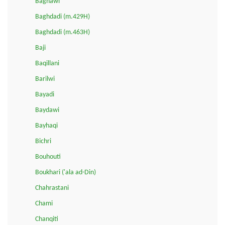
Baghawi
Baghdadi (m.429H)
Baghdadi (m.463H)
Baji
Baqillani
Barilwi
Bayadi
Baydawi
Bayhaqi
Bichri
Bouhouti
Boukhari ('ala ad-Din)
Chahrastani
Chami
Chanqiti