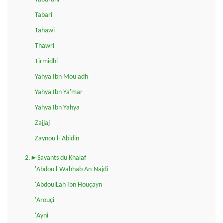
Tabari
Tahawi
Thawri
Tirmidhi
Yahya Ibn Mou'adh
Yahya Ibn Ya'mar
Yahya Ibn Yahya
Zajjaj
Zaynou l-'Abidin
2.►Savants du Khalaf
'Abdou l-Wahhab An-Najdi
'AbdoulLah Ibn Houçayn
'Arouçi
'Ayni