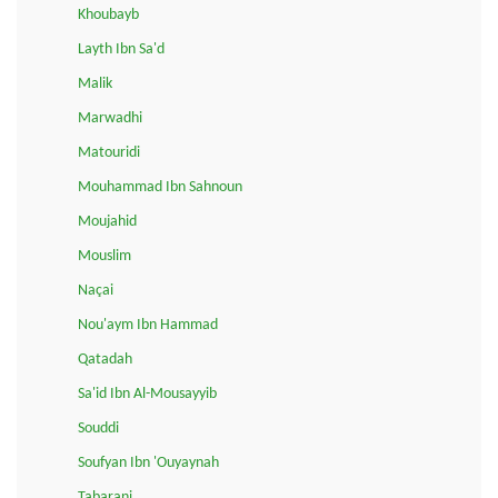
Khoubayb
Layth Ibn Sa'd
Malik
Marwadhi
Matouridi
Mouhammad Ibn Sahnoun
Moujahid
Mouslim
Naçai
Nou'aym Ibn Hammad
Qatadah
Sa'id Ibn Al-Mousayyib
Souddi
Soufyan Ibn 'Ouyaynah
Tabarani