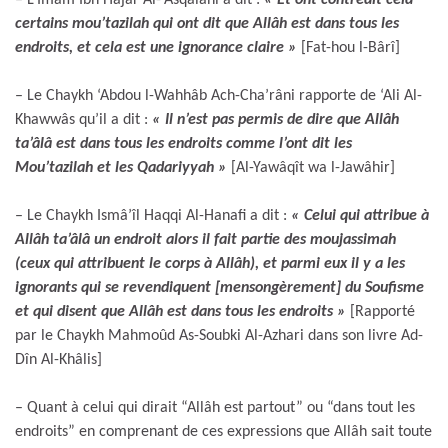
certains mou’tazilah qui ont dit que Allâh est dans tous les
endroits, et cela est une ignorance claire »
[Fat-hou l-Bârî]
– Le Chaykh ‘Abdou l-Wahhâb Ach-Cha’râni rapporte de ‘Ali Al-
Khawwâs qu’il a dit :
« Il n’est pas permis de dire que Allâh
ta’âlâ est dans tous les endroits comme l’ont dit les
Mou’tazilah et les Qadariyyah »
[Al-Yawâqît wa l-Jawâhir]
– Le Chaykh Ismâ’îl Haqqi Al-Hanafi a dit :
« Celui qui attribue à
Allâh ta’âlâ un endroit alors il fait partie des moujassimah
(ceux qui attribuent le corps à Allâh), et parmi eux il y a les
ignorants qui se revendiquent [mensongèrement] du Soufisme
et qui disent que Allâh est dans tous les endroits »
[Rapporté
par le Chaykh Mahmoûd As-Soubki Al-Azhari dans son livre Ad-
Dîn Al-Khâlis]
– Quant à celui qui dirait “Allâh est partout” ou “dans tout les
endroits” en comprenant de ces expressions que Allâh sait toute