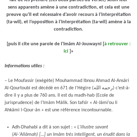
sens apparents amène à une contradiction, et cela est une
preuve qu’il est nécessaire d’avoir recours à l’interprétation
(ta-wîl), et l’opposition à l’interprétation (ta-wîl) amène à la
contradiction.
[puis il cite une parole de l’Imâm Al-Jouwayni [
à retrouver :
ici
]»
Informations utiles :
– Le Moufassir (exégète) Mouhammad Ibnou Ahmad Al-Ansâri
Al-Qourtoubi est décédé en 671 de l’Hégire (رحمه الله) c’est-à-
dire il y a plus de 760 ans. Il est du madh-hab (Ecole de
jurisprudence) de l’Imâm Mâlik. Son tafsîr « Al-Jâmi’ou li
Ahkâmi l-Qour-ân » est une référence incontournable.
Adh-Dhahabi a dit à son sujet :
« L’illustre savant
(Al-‘Allâmah) […] un Imâm très intelligent, un érudit dans la