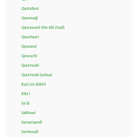
Qastallani
Qawouqji
Qayrawani (Ibn Abi Zayd)
Qouchayri
Qounawi
Qourachi
Qourtoubi
Qourtoubi (yahya)
Razi (m.606H)
Rifa'i
Sa'di
Sakhawi
Samarqandi
Samhoudi