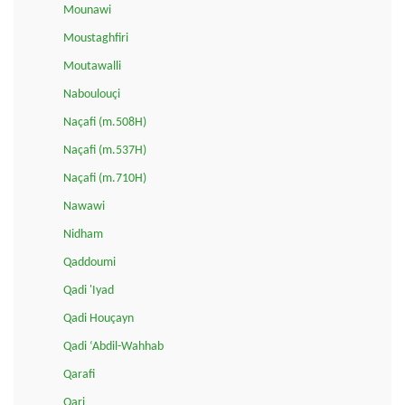
Mounawi
Moustaghfiri
Moutawalli
Naboulouçi
Naçafi (m.508H)
Naçafi (m.537H)
Naçafi (m.710H)
Nawawi
Nidham
Qaddoumi
Qadi 'Iyad
Qadi Houçayn
Qadi ‘Abdil-Wahhab
Qarafi
Qari