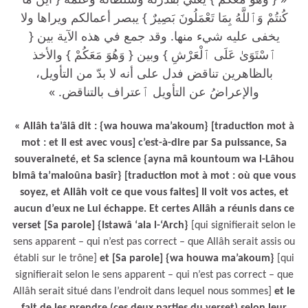
كُنتُمْ وَٱللَّهُ بِمَا تَعْمَلُونَ بَصِيرٌ } يبصر أعمالكم ويراها ولا
يخفى عليه شيء منها. وقد جمع في هذه الآية بين {
ٱسْتَوَىٰ عَلَى ٱلْعَرْشِ } وبين { وَهُوَ مَعَكُمْ } والأخذ
بالظاهرين تناقض فدل على أنه لا بدّ من التأويل،
والإعراضُ عن التأويل ٱعتراف بالتناقض. »
« Allâh ta’âlâ dit : {wa houwa ma’akoum} [traduction mot à
mot : et Il est avec vous] c’est-à-dire par Sa puissance, Sa
souveraineté, et Sa science {ayna mâ kountoum wa l-Lâhou
bimâ ta’maloûna basîr} [traduction mot à mot : où que vous
soyez, et Allâh voit ce que vous faites] Il voit vos actes, et
aucun d’eux ne Lui échappe. Et certes Allâh a réunis dans ce
verset [Sa parole] {Istawâ ‘ala l-‘Arch}
[qui signifierait selon le
sens apparent – qui n’est pas correct – que Allâh serait assis ou
établi sur le trône]
et [Sa parole] {wa houwa ma’akoum}
[qui
signifierait selon le sens apparent – qui n’est pas correct – que
Allâh serait situé dans l’endroit dans lequel nous sommes]
et le
fait de les prendre (ces deux parties du verset) selon leur