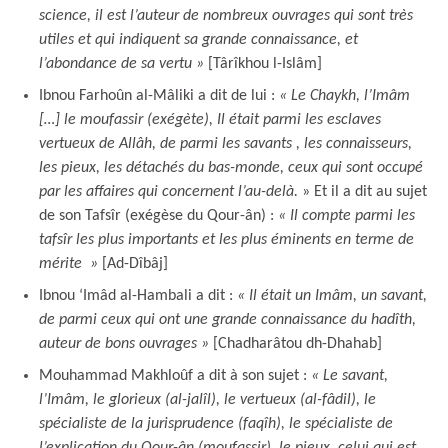
science, il est l’auteur de nombreux ouvrages qui sont très
utiles et qui indiquent sa grande connaissance, et
l’abondance de sa vertu »
[Târîkhou l-Islâm]
Ibnou Farhoûn al-Mâliki a dit de lui :
« Le Chaykh, l’Imâm
[…] le moufassir (exégète), Il était parmi les esclaves
vertueux de Allâh, de parmi les savants , les connaisseurs,
les pieux, les détachés du bas-monde, ceux qui sont occupé
par les affaires qui concernent l’au-delà.
» Et il a dit au sujet
de son Tafsîr (exégèse du Qour-ân) :
« Il compte parmi les
tafsîr les plus importants et les plus éminents en terme de
mérite »
[Ad-Dîbâj]
Ibnou ‘Imâd al-Hambali a dit :
« Il était un Imâm, un savant,
de parmi ceux qui ont une grande connaissance du hadîth,
auteur de bons ouvrages »
[Chadharâtou dh-Dhahab]
Mouhammad Makhloûf a dit à son sujet :
« Le savant,
l’Imâm, le glorieux (al-jalîl), le vertueux (al-fâdil), le
spécialiste de la jurisprudence (faqîh), le spécialiste de
l’explication du Qour-ân (moufassir), le pieux, celui qui est