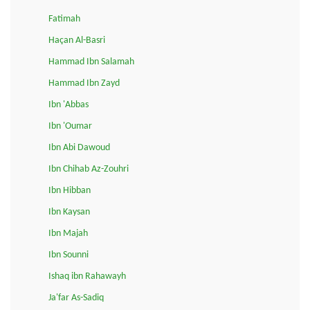
Fatimah
Haçan Al-Basri
Hammad Ibn Salamah
Hammad Ibn Zayd
Ibn 'Abbas
Ibn 'Oumar
Ibn Abi Dawoud
Ibn Chihab Az-Zouhri
Ibn Hibban
Ibn Kaysan
Ibn Majah
Ibn Sounni
Ishaq ibn Rahawayh
Ja'far As-Sadiq