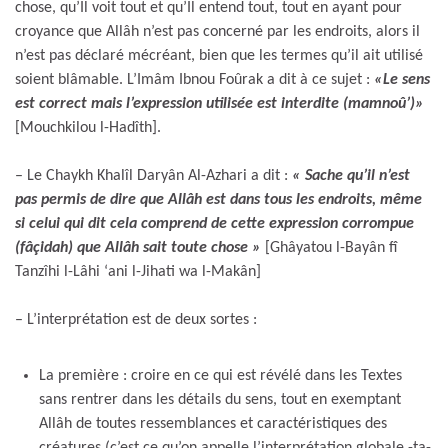
chose, qu’Il voit tout et qu’Il entend tout, tout en ayant pour
croyance que Allâh n’est pas concerné par les endroits, alors il
n’est pas déclaré mécréant, bien que les termes qu’il ait utilisé
soient blâmable. L’Imâm Ibnou Foûrak a dit à ce sujet :
«Le sens
est correct mais l’expression utilisée est interdite (mamnoû’)»
[Mouchkilou l-Hadîth].
– Le Chaykh Khalîl Daryân Al-Azhari a dit :
« Sache qu’il n’est
pas permis de dire que Allâh est dans tous les endroits, même
si celui qui dit cela comprend de cette expression corrompue
(fâçidah) que Allâh sait toute chose »
[Ghâyatou l-Bayân fî
Tanzîhi l-Lâhi ‘ani l-Jihati wa l-Makân]
– L’interprétation est de deux sortes :
La première : croire en ce qui est révélé dans les Textes
sans rentrer dans les détails du sens, tout en exemptant
Allâh de toutes ressemblances et caractéristiques des
créatures (c’est ce qu’on appelle l’interprétation globale -ta-