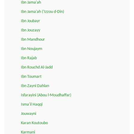
Ibn Jama'ah
Ibn Jama'ah ('Izzou d-Din)
Ibn Joubayr
Ibn Jouzayy
Ibn Mandhour
Ibn Noujaym
Ibn Rajab
Ibn Rouchd Al-Jadd
Ibn Toumart
Ibn Zayni Dahlan
Isfarayini (Abou l-Moudhaffar)
Isma'il Haqqi
Jouwayni
Karan Koutoubo
Karmani