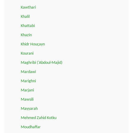
Kawthari
Khalil
Khattabi
Khazin
Khidr Houçayn
Kourani
Maghribi ('Abdoul-Majid)
Mardawi
Marighni
Marjani
Mawsili
Mayyarah
Mehmed Zahid Kotku
Moudhaffar