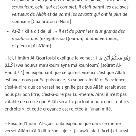
scrupuleux, celui qui est complet, il était parmi les esclaves
vertueux de Allâh et de parmi les savants qui ont le plus de
science »
[Chajaratou n-Noûr]
Az-Zirikli a dit de lui :
« Il est de parmi les plus grands des
moufassiroûn (exégètes du Qour-ân), il était vertueux,
et pieux»
[Al-A’lâm]
– Ici, l’Imâm Al-Qourtoubi explique le verset : { وَهُوَ مَعَكُمْ أَيْنَ مَا
كُنتُمْ} (wa houwa ma’akoum ayna mâ kountoum) [soûrat Al-
Hadîd / 4] en expliquant que ce qui est visé ici c’est que Allâh
est avec nous par Sa puissance, Sa souveraineté et Sa science,
c’est-à-dire que ce verset ne signifie pas que Allâh serait avec
nous par Son Etre, c’est-à-dire par Lui-même. Ainsi il n’est pas
valable de croire que Allâh serait « partout » ou « dans tout les
endroits », et cette croyance est rejetée à l’unanimité.
– Ensuite l’Imâm Al-Qourtoubi explique que dans ce même
verset Allâh ta’âlâ dit à Son sujet : {Istawâ ‘ala l-‘Arch} et aussi