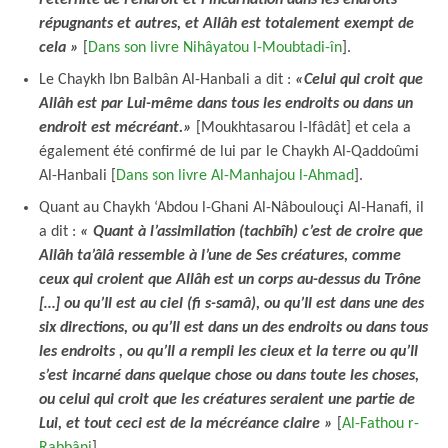
répugnants et autres, et Allâh est totalement exempt de
cela »
[
Dans son livre Nihâyatou l-Moubtadi-în
].
Le Chaykh Ibn Balbân Al-Hanbali a dit :
«Celui qui croit que
Allâh est par Lui-même dans tous les endroits ou dans un
endroit est mécréant.»
[Moukhtasarou l-Ifâdât] et cela a
également été confirmé de lui par le Chaykh Al-Qaddoûmi
Al-Hanbali [
Dans son livre Al-Manhajou l-Ahmad
].
Quant au Chaykh ‘Abdou l-Ghani Al-Nâboulouçi Al-Hanafi, il
a dit :
«
Quant à l’assimilation (tachbîh) c’est de croire que
Allâh ta’âlâ ressemble à l’une de Ses créatures, comme
ceux qui croient que Allâh est un corps au-dessus du Trône
[…] ou qu’Il est au ciel (fi s-samâ), ou qu’Il est dans une des
six directions, ou qu’Il est dans un des endroits ou dans tous
les endroits , ou qu’Il a rempli les cieux et la terre ou qu’Il
s’est incarné dans quelque chose ou dans toute les choses,
ou celui qui croit que les créatures seraient une partie de
Lui, et tout ceci est de la mécréance claire »
[
Al-Fathou r-
Rabbâni
].