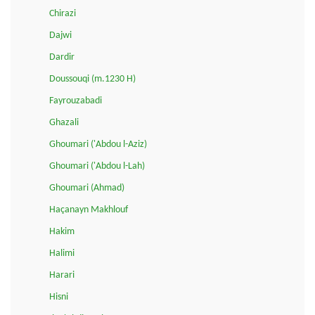
Chirazi
Dajwi
Dardir
Doussouqi (m.1230 H)
Fayrouzabadi
Ghazali
Ghoumari ('Abdou l-Aziz)
Ghoumari ('Abdou l-Lah)
Ghoumari (Ahmad)
Haçanayn Makhlouf
Hakim
Halimi
Harari
Hisni