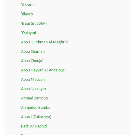
'Azzami
'Illaych
'Iraqi (m.806H)
'Oulaymi
Abou 'Outhman Al-Maghribi
Abou Chamah
Abou Chouja'
Abou Hayyan Al-Andalouçi
Abou Madyan
Abou Nou'aym
Ahmad Zarrouq
Ahmadou Bamba
Ansari (Zakariyya)
Badr Ar-Rachid