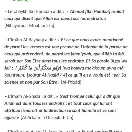
– Le Chaykh Ibn Hamdân a dit :
« Ahmad [Ibn Hambal] reniait
ceux qui disent que Allâh est dans tous les endroits »
[Nihâyatou l-Moubtadi-în].
– L’Imâm Al-Bayhaqi a dit :
« Et ce que nous avons mentionné
de parmi les versets est une preuve de l’infondé de la parole de
ceux qui prétendent, de parmi les jahmiyyah, que Allâh ta’âlâ
serait par Son Être dans tous les endroits. Et Sa parole ‘Azza wa
Jall : { وَهُوَ مَعَكُمْ أَيْنَ مَا كُنتُمْ} (wa houwa ma’akoum ayna mâ
kountoum) [soûrat Al-Hadîd / 4] ce qu’Il en a voulu est : par Sa
science et non par Son Être»
[Al-I’tiqâd]
– L’Imâm Al-Ghazâli a dit :
« S’est trompé celui qui a dit que
Allâh est dans tous les endroits ; et tout ceux qui lui ont
attribué l’endroit et la direction se sont humilié et se sont
égaré »
[Al-Arba’în fî Ousoûli d-Dîn]
– L’Imâm Ibn Hajar Al-‘Asqalâni a dit :
« Et ont contredit cela