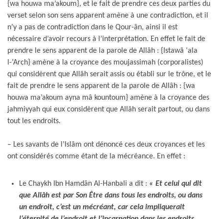
{wa houwa ma’akoum}, et le fait de prendre ces deux parties du
verset selon son sens apparent amène à une contradiction, et il
n’y a pas de contradiction dans le Qour-ân, ainsi il est
nécessaire d’avoir recours à l’interprétation. En effet le fait de
prendre le sens apparent de la parole de Allâh : {Istawâ ‘ala
l-‘Arch} amène à la croyance des moujassimah (corporalistes)
qui considèrent que Allâh serait assis ou établi sur le trône, et le
fait de prendre le sens apparent de la parole de Allâh : {wa
houwa ma’akoum ayna mâ kountoum} amène à la croyance des
jahmiyyah qui eux considèrent que Allâh serait partout, ou dans
tout les endroits.
– Les savants de l’Islâm ont dénoncé ces deux croyances et les
ont considérés comme étant de la mécréance. En effet :
Le Chaykh Ibn Hamdân Al-Hanbali a dit :
« Et celui qui dit
que Allâh est par Son Être dans tous les endroits, ou dans
un endroit, c’est un mécréant, car cela impliquerait
l’éternité de l’endroit et l’incarnation dans les endroits