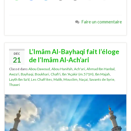
Faire un commentaire
L’Imâm Al-Bayhaqi fait l’éloge
DÉC
21
de l’Imâm Al-Ach’ari
Classé dans
Abou Dawoud
,
Abou Hanifah
,
Ach'ari
,
Ahmad Ibn Hanbal
,
Awza'i
,
Bayhaqi
,
Boukhari
,
Chafi'i
,
Ibn 'Açakir (m.571H)
,
Ibn Majah
,
Layth Ibn Sa'd
,
Les Chafi'ites
,
Malik
,
Mouslim
,
Naçai
,
Savants de Syrie
,
Thawri