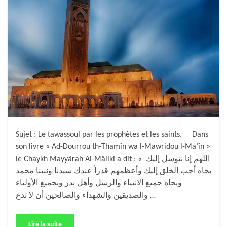
Sujet : Le tawassoul par les prophètes et les saints. Dans
son livre « Ad-Dourrou th-Thamîn wa l-Mawridou l-Ma’în »
le Chaykh Mayyârah Al-Mâliki a dit : « اللهم إنا نتوسل إليك
بجاه أحب الخلق إليك وأعظمهم قدراً عندك سيدنا ونبينا محمد
وبجاه جميع الانبياء والرسل وأهل بدر وبجميع الأولياء
والصديقين والشهداء والصالحين أن لا تدع …
Lire la suite