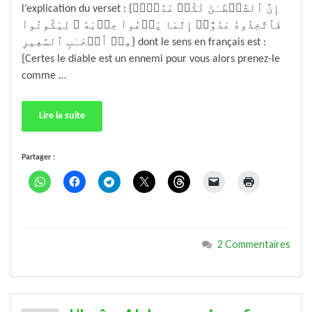
l’explication du verset : {إِنَّ ٱلشَّيۡطَـٰنَ لَكُمۡ عَدُوٌّ۬
فَٱتَّخِذُوهُ عَدُوًّاۚ إِنَّمَا يَدۡعُواْ حِزۡبَهُ ۥ لِيَكُونُواْ
مِنۡ أَصۡحَـٰبِ ٱلسَّعِيرِ} dont le sens en français est :
{Certes le diable est un ennemi pour vous alors prenez-le
comme …
Lire la suite
Partager :
2 Commentaires