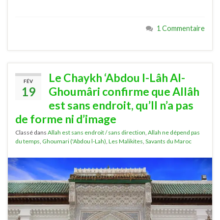
1 Commentaire
Le Chaykh ‘Abdou l-Lâh Al-
FÉV
19
Ghoumâri confirme que Allâh
est sans endroit, qu’Il n’a pas
de forme ni d’image
Classé dans
Allah est sans endroit / sans direction
,
Allah ne dépend pas
du temps
,
Ghoumari ('Abdou l-Lah)
,
Les Malikites
,
Savants du Maroc