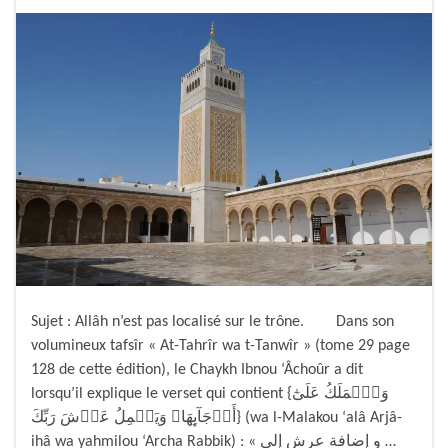
Sujet : Allâh n’est pas localisé sur le trône. Dans son
volumineux tafsîr « At-Tahrîr wa t-Tanwîr » (tome 29 page
128 de cette édition), le Chaykh Ibnou ‘Âchoûr a dit
lorsqu’il explique le verset qui contient {وَٱلۡمَلَكُ عَلَىٰٓ
أَرۡجَآٮِٕهَا‌ۚ وَيَحۡمِلُ عَرۡشَ رَبِّكَ} (wa l-Malakou ‘alâ Arjâ-
ihâ wa yahmilou ‘Archa Rabbik) : « و إضافة عرش إلى …