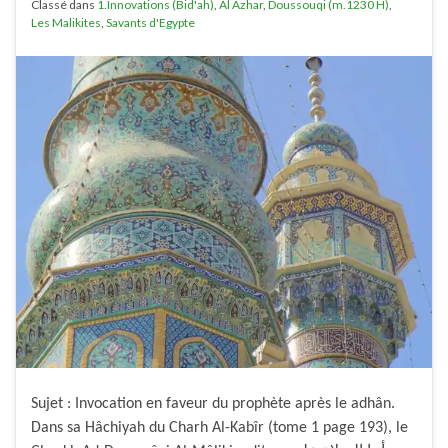
Classé dans
1.Innovations (Bid'ah)
,
Al Azhar
,
Doussouqi (m.1230 H)
,
Les Malikites
,
Savants d'Egypte
Sujet : Invocation en faveur du prophète après le adhân.
Dans sa Hâchiyah du Charh Al-Kabîr (tome 1 page 193), le