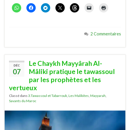
2 Commentaires
Le Chaykh Mayyârah Al-
DÉC
07
Mâliki pratique le tawassoul
par les prophètes et les
vertueux
Classé dans
3.Tawassoul et Tabarrouk
,
Les Malikites
,
Mayyarah
,
Savants du Maroc