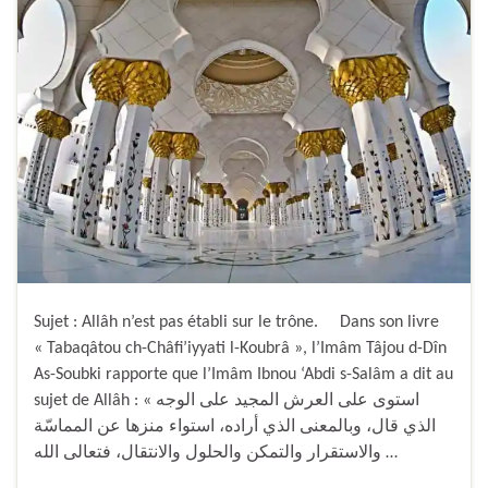
Sujet : Allâh n’est pas établi sur le trône. Dans son livre
« Tabaqâtou ch-Châfi’iyyati l-Koubrâ », l’Imâm Tâjou d-Dîn
As-Soubki rapporte que l’Imâm Ibnou ‘Abdi s-Salâm a dit au
sujet de Allâh : « استوى على العرش المجيد على الوجه
الذي قال، وبالمعنى الذي أراده، استواء منزها عن المماسّة
والاستقرار والتمكن والحلول والانتقال، فتعالى الله …