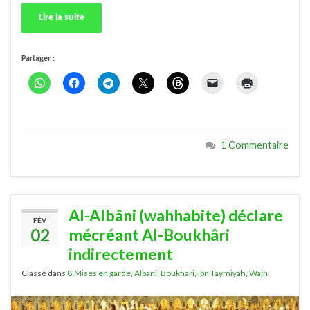
Lire la suite
Partager :
1 Commentaire
Al-Albâni (wahhabite) déclare
FÉV
02
mécréant Al-Boukhâri
indirectement
Classé dans
8.Mises en garde
,
Albani
,
Boukhari
,
Ibn Taymiyah
,
Wajh