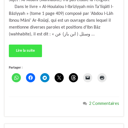
Sujet : Al-Albâni (wahhabite) n’a pas étudié la religion.
Dans le livre « Al-Houlalou l-Ibrîziyyah min Ta’lîqâti l-
Bâziyyah » (tome 1 page 409) composé par ‘Abdou l-Lâh
Ibnou Mâni’ Ar-Roûqî, qui est un ouvrage dans lequel il
mentionne diverses paroles et positions d’Ibn Bâz
(wahhabite), il est dit : « وسئل ( ابن باز) عن …
Lire la suite
Partager :
2 Commentaires