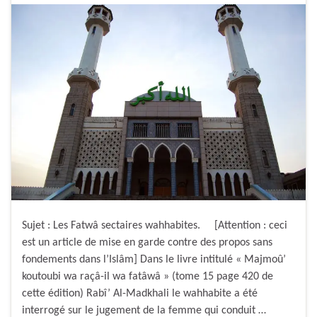
Sujet : Les Fatwâ sectaires wahhabites. [Attention : ceci
est un article de mise en garde contre des propos sans
fondements dans l’Islâm] Dans le livre intitulé « Majmoû’
koutoubi wa raçâ-il wa fatâwâ » (tome 15 page 420 de
cette édition) Rabî’ Al-Madkhali le wahhabite a été
interrogé sur le jugement de la femme qui conduit …