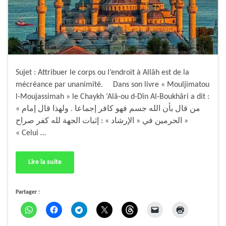
Sujet : Attribuer le corps ou l’endroit à Allâh est de la
mécréance par unanimité. Dans son livre « Mouljimatou
l-Moujassimah » le Chaykh ‘Alâ-ou d-Dîn Al-Boukhâri a dit :
« من قال بأن الله جسم فهو كافر إجماعا . ولهذا قال إمام
الحرمين في « الإرشاد » : إثبات الجهة لله كفر صراح »
« Celui …
Lire la suite
Partager :