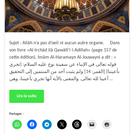
Sujet : Allâh n’a pas d’oeil ni aucun autre organe. Dans
son livre «Al-Irchâd ilâ Qawâti’i l-Adillah» (page 157 de
cette édition), Imâm Al-Haramayn Al-Jouwayni a dit : «
قوله تعالى في الإنباء عن سفينة نوح عليه السلام: {تجري
بأعيننا} [القمر: 14] ولم يثبت أحد من المنتمين إلى التحقيق
أعينا لله تعالى. والمعنى بالأية أنها تجري بأعيننا، وهي …
Lire la suite
Partager :