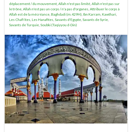
déplacement / du mouvement
,
Allah n'est pas limité
,
Allah n'est pas sur
le trône
,
Allah n'est pas un corps / n'a pas d'organes
,
Attribuer le corps à
Allah est de la mécréance
,
Baghdadi (m.429H)
,
Ibn Karram
,
Kawthari
,
Les Chafi'ites
,
Les Hanafites
,
Savants d'Egypte
,
Savants de Syrie
,
Savants de Turquie
,
Soubki (Taqiyyou d-Din)