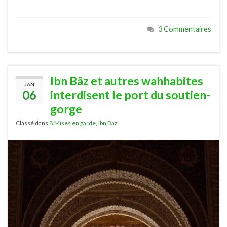
3 Commentaires
Ibn Bâz et autres wahhabites
JAN
06
interdisent le port du soutien-
gorge
Classé dans
8.Mises en garde
,
Ibn Baz