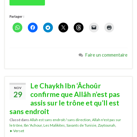
Partager :
Faire un commentaire
Le Chaykh Ibn ‘Âchoûr
NOV
29
confirme que Allâh n’est pas
assis sur le trône et qu’Il est
sans endroit
Classé dans
Allah est sans endroit / sans direction
,
Allah n'est pas sur
le trône
,
Ibn 'Achour
,
Les Malikites
,
Savants de Tunisie
,
Zaytounah
,
►Verset