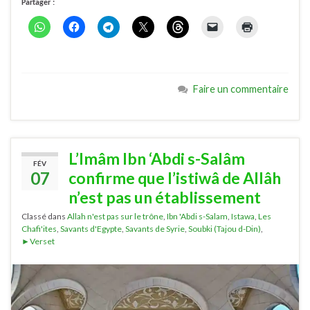
Partager :
Faire un commentaire
L’Imâm Ibn ‘Abdi s-Salâm
FÉV
07
confirme que l’istiwâ de Allâh
n’est pas un établissement
Classé dans
Allah n'est pas sur le trône
,
Ibn 'Abdi s-Salam
,
Istawa
,
Les
Chafi'ites
,
Savants d'Egypte
,
Savants de Syrie
,
Soubki (Tajou d-Din)
,
►Verset