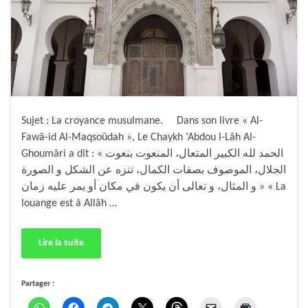
Sujet : La croyance musulmane. Dans son livre « Al-
Fawâ-id Al-Maqsoûdah », Le Chaykh ‘Abdou l-Lâh Al-
Ghoumâri a dit : « الحمد لله الكبير المتعال، المنعوت بنعوت
الجلال، الموصوف بصفات الكمال، تنزه عن الشكل و الصورة
و المثال، و تعالى أن يكون في مكان أو يمر عليه زمان » « La
louange est à Allâh …
Lire la suite
Partager :