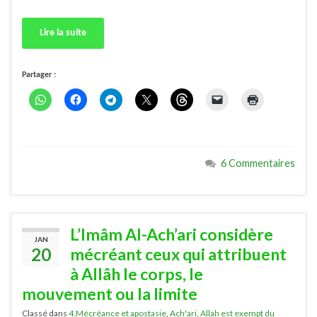
Lire la suite
Partager :
6 Commentaires
L’Imâm Al-Ach’ari considère
JAN
20
mécréant ceux qui attribuent
à Allâh le corps, le
mouvement ou la limite
Classé dans
4.Mécréance et apostasie
,
Ach'ari
,
Allah est exempt du