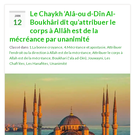
Le Chaykh ‘Alâ-ou d-Dîn Al-
JAN
12
Boukhâri dit qu’attribuer le
corps à Allâh est de la
mécréance par unanimité
Classé dans
1.La bonne croyance
,
4.Mécréance et apostasie
,
Attribuer
l'endroit ou la direction à Allah est de la mécréance
,
Attribuer le corps à
Allah est de la mécréance
,
Boukhari ('ala ad-Din)
,
Jouwayni
,
Les
Chafi'ites
,
Les Hanafites
,
Unanimité