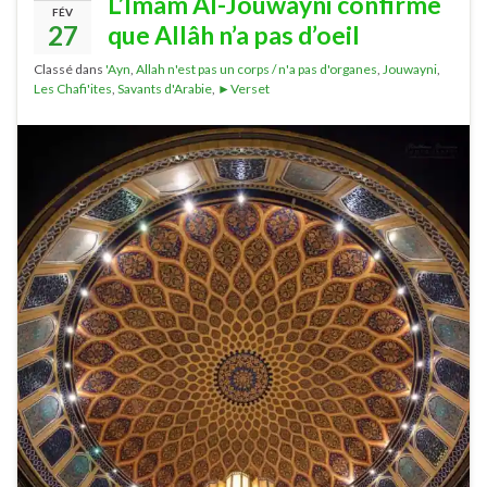
L’Imâm Al-Jouwayni confirme
FÉV
27
que Allâh n’a pas d’oeil
Classé dans
'Ayn
,
Allah n'est pas un corps / n'a pas d'organes
,
Jouwayni
,
Les Chafi'ites
,
Savants d'Arabie
,
►Verset