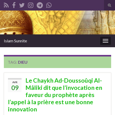
Tog
sear
Search for:
for
Islam Sunnite
Togg
navig
TAG:
DIEU
Le Chaykh Ad-Doussoûqi Al-
AVR
09
Mâliki dit que l’invocation en
faveur du prophète après
l’appel à la prière est une bonne
innovation