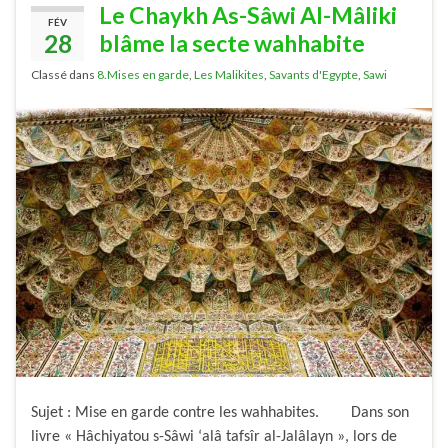
Le Chaykh As-Sâwi Al-Mâliki
FÉV
28
blâme la secte wahhabite
Classé dans
8.Mises en garde
,
Les Malikites
,
Savants d'Egypte
,
Sawi
Sujet : Mise en garde contre les wahhabites. Dans son
livre « Hâchiyatou s-Sâwi ‘alâ tafsîr al-Jalâlayn », lors de