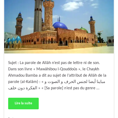
Sujet : La parole de Allâh n’est pas de lettre ni de son.
Dans son livre « Mawâhibou l-Qouddoûs », le Chaykh
Ahmadou Bamba a dit au sujet de l’attribut de Allâh de la
parole (al-Kalâm) : « مباينا أيضا لجنس الحرف و الصوت و
الفكرة دون خلف » « [Sa parole] n’est pas du genre …
Lire la suite