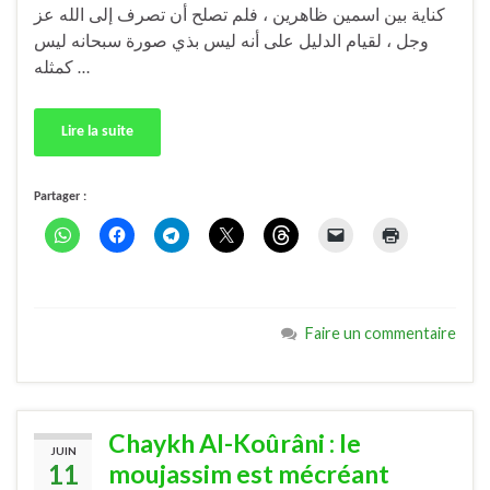
كناية بين اسمين ظاهرين ، فلم تصلح أن تصرف إلى الله عز
وجل ، لقيام الدليل على أنه ليس بذي صورة سبحانه ليس
كمثله …
Lire la suite
Partager :
Faire un commentaire
Chaykh Al-Koûrâni : le
JUIN
11
moujassim est mécréant