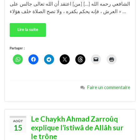
الشافعي رحمه الله […] [من] اعتقد أن الله تعالی جالس على
العرش ، فإنه يحكم بكفره ، ولا تصح الصلاة خلف هؤلاء » …
Lire la suite
Partager :
Faire un commentaire
Le Chaykh Ahmad Zarroûq
AOÛT
15
explique l’istiwâ de Allâh sur
le trône