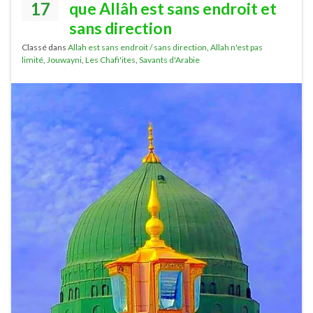
17
que Allâh est sans endroit et
sans direction
Classé dans
Allah est sans endroit / sans direction
,
Allah n'est pas
limité
,
Jouwayni
,
Les Chafi'ites
,
Savants d'Arabie