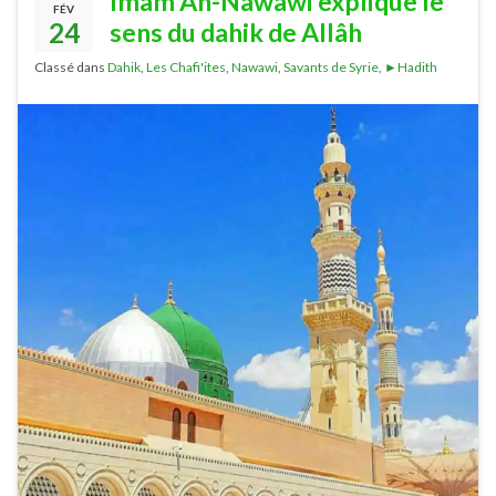
Imâm An-Nawawi explique le
FÉV
24
sens du dahik de Allâh
Classé dans
Dahik
,
Les Chafi'ites
,
Nawawi
,
Savants de Syrie
,
►Hadith