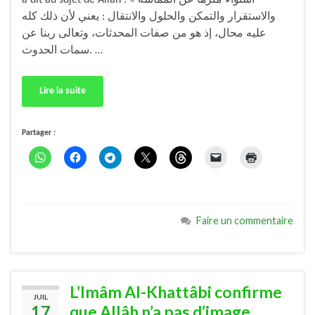
a dit au sujet de Allâh : « استواء منزهاً عن المماسة
والاستقرار والتمكن والحلول والانتقال : يعني لأن ذلك كله
عليه محال، إذ هو من صفات المحدثات، وتعالى ربنا عن
سمات الحدوث. …
Lire la suite
Partager :
Faire un commentaire
L’Imâm Al-Khattâbi confirme
JUIL
17
que Allâh n’a pas d’image