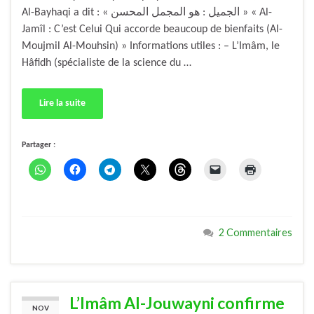
Al-Bayhaqi a dit : « الجميل : هو المجمل المحسن » « Al-
Jamîl : C’est Celui Qui accorde beaucoup de bienfaits (Al-
Moujmil Al-Mouhsin) » Informations utiles : – L’Imâm, le
Hâfidh (spécialiste de la science du …
Lire la suite
Partager :
2 Commentaires
L’Imâm Al-Jouwayni confirme
NOV