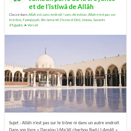
et de l’istiwâ de Allâh
Classé dans
Allah est sans endroit / sans direction
,
Allah n'est pas sur
le trône
,
Fawqiyyah
,
Ibn Jama'ah ('Izzou d-Din)
,
Istawa
,
Savants
d'Egypte
,
►Verset
Sujet : Allâh n’est pas sur le trône ni dans un autre endroit
Dans son livre « Darajou l-Ma’âlî charhou Bad-i l-Amâlî »