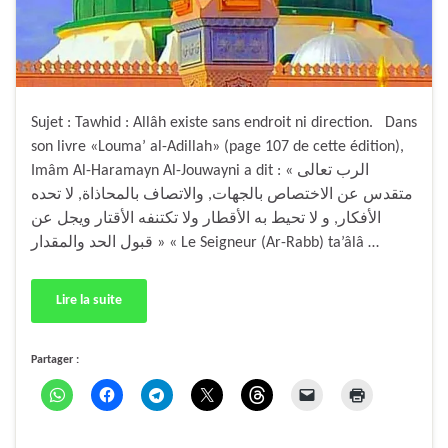
Sujet : Tawhid : Allâh existe sans endroit ni direction. Dans
son livre «Louma’ al-Adillah» (page 107 de cette édition),
Imâm Al-Haramayn Al-Jouwayni a dit : « الرب تعالى
متقدس عن الاختصاص بالجهات, والاتصاف بالمحاذاة, لا تحده
الأفكار, و لا تحيط به الأقطار ولا تكتنفه الأقتار ويجل عن
قبول الحد والمقدار » « Le Seigneur (Ar-Rabb) ta’âlâ …
Lire la suite
Partager :