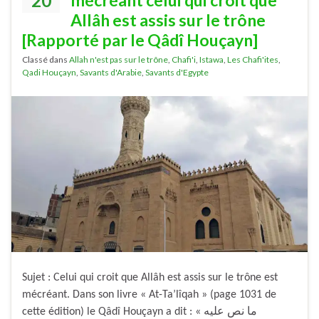
20
Allâh est assis sur le trône
[Rapporté par le Qâdî Houçayn]
Classé dans
Allah n'est pas sur le trône
,
Chafi'i
,
Istawa
,
Les Chafi'ites
,
Qadi Houçayn
,
Savants d'Arabie
,
Savants d'Egypte
Sujet : Celui qui croit que Allâh est assis sur le trône est
mécréant. Dans son livre « At-Ta’lîqah » (page 1031 de
cette édition) le Qâdî Houçayn a dit : « ما نص عليه