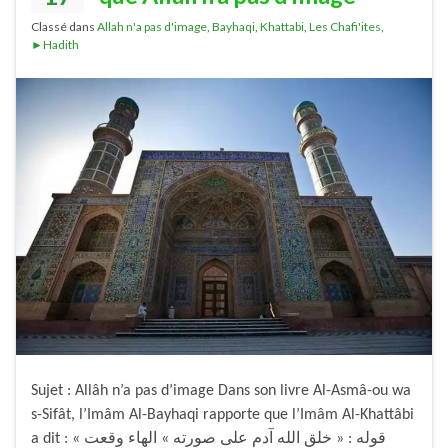
Classé dans
Allah n'a pas d'image
,
Bayhaqi
,
Khattabi
,
Les Chafi'ites
,
►Hadith
Sujet : Allâh n’a pas d’image Dans son livre Al-Asmâ-ou wa
s-Sifât, l’Imâm Al-Bayhaqi rapporte que l’Imâm Al-Khattâbi
a dit : « قوله : « خلق الله آدم على صورته » الهاء وقعت