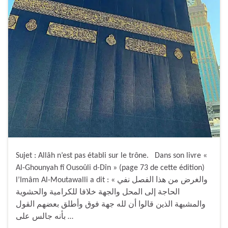
Sujet : Allâh n’est pas établi sur le trône. Dans son livre «
Al-Ghounyah fî Ousoûli d-Dîn » (page 73 de cette édition)
l’Imâm Al-Moutawalli a dit : « والغرض من هذا الفصل نفي
الحاجة إلى المحل والجهة خلافا للكرامية والحشوية
والمشبهة الذين قالوا أن لله جهة فوق وأطلق بعضهم القول
بأنه جالس على …