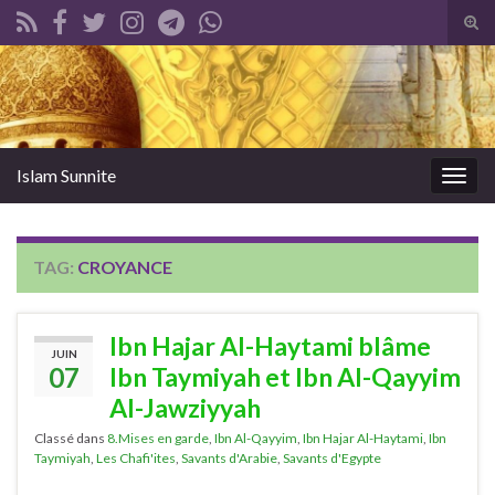
Tog
sear
Search for:
for
Islam Sunnite
Togg
navig
TAG:
CROYANCE
Ibn Hajar Al-Haytami blâme
JUIN
07
Ibn Taymiyah et Ibn Al-Qayyim
Al-Jawziyyah
Classé dans
8.Mises en garde
,
Ibn Al-Qayyim
,
Ibn Hajar Al-Haytami
,
Ibn
Taymiyah
,
Les Chafi'ites
,
Savants d'Arabie
,
Savants d'Egypte