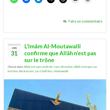
Faire un commentaire
L’Imâm Al-Moutawalli
JAN
31
confirme que Allâh n’est pas
sur le trône
Classé dans
Allah est sans endroit / sans direction
,
Allah n'est pas sur
le trône
,
Ibn Karram
,
Les Chafi'ites
,
Moutawalli