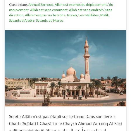
Classé dans
Ahmad Zarrouq
,
Allah est exempt du déplacement / du
mouvement
,
Allah est sans comment
,
Allah est sans endroit / sans
direction
,
Allah n'est pas sur le trône
,
Istawa
,
Les Malikites
,
Malik
,
Savants d'Arabie
,
Savants du Maroc
Sujet : Allâh n’est pas établi sur le trône Dans son livre «
Charh ‘Aqîdati l-Ghazâli » le Chaykh Ahmad Zarroûq Al-Fâçi