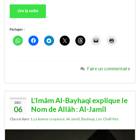
Lire la suite
Partager :
Faire un commentaire
L’Imâm Al-Bayhaqi explique le
DÉC
06
Nom de Allâh : Al-Jamîl
Classé dans
1.La bonne croyance
,
Al-Jamil
,
Bayhaqi
,
Les Chafi'ites