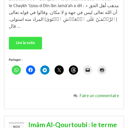
le Chaykh ‘Izzou d-Dîn Ibn Jamâ’ah a dit : « مذهب أهل الحق
أن الله تعالى ليس في جهة و لا مكان. وقالوا في قوله تعالى
{ٱلرَّحۡمَـٰنُ عَلَى ٱلۡعَرۡشِ ٱسۡتَوَىٰ} المراد منه استولى.
قال …
Lire la suite
Partager :
Faire un commentaire
Imâm Al-Qourtoubi : le terme
NOV