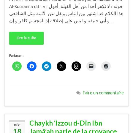
Al-Kourâni a dit : « قوله : لا نكفر أحدا من أهل القبلة. أقول :
هذا الكلام قد اشتهر بين الناس ونقل عن الأئمة مثل الشافعي
و أبي حنيفة و ليس على إطلاقه إذ المجسم كافر و إن …
Lire la suite
Partager :
Faire un commentaire
Chaykh ‘Izzou d-Dîn Ibn
DÉC
18
Jamâ’ah parle de la croyance