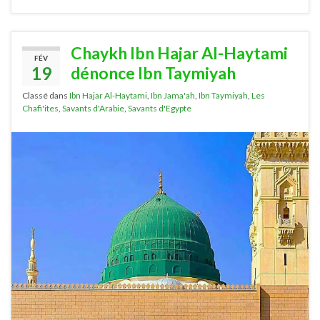
Chaykh Ibn Hajar Al-Haytami
FÉV
19
dénonce Ibn Taymiyah
Classé dans
Ibn Hajar Al-Haytami
,
Ibn Jama'ah
,
Ibn Taymiyah
,
Les
Chafi'ites
,
Savants d'Arabie
,
Savants d'Egypte