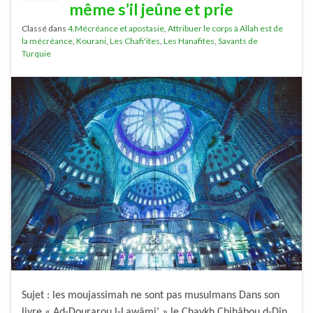
même s’il jeûne et prie
Classé dans
4.Mécréance et apostasie
,
Attribuer le corps à Allah est de
la mécréance
,
Kourani
,
Les Chafi'ites
,
Les Hanafites
,
Savants de
Turquie
Sujet : les moujassimah ne sont pas musulmans Dans son
livre « Ad-Dourarou l-Lawâmi’ » le Chaykh Chihâbou d-Dîn