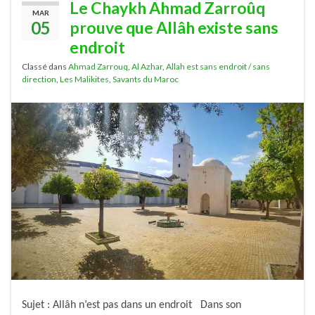
Le Chaykh Ahmad Zarroûq
MAR
05
prouve que Allâh existe sans
endroit
Classé dans
Ahmad Zarrouq
,
Al Azhar
,
Allah est sans endroit / sans
direction
,
Les Malikites
,
Savants du Maroc
Sujet : Allâh n’est pas dans un endroit Dans son