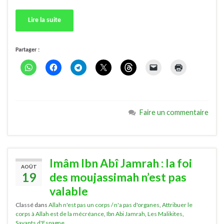
Lire la suite
Partager :
Faire un commentaire
Imâm Ibn Abî Jamrah : la foi
AOÛT
19
des moujassimah n’est pas
valable
Classé dans
Allah n'est pas un corps / n'a pas d'organes
,
Attribuer le
corps à Allah est de la mécréance
,
Ibn Abi Jamrah
,
Les Malikites
,
Savants d'Espagne