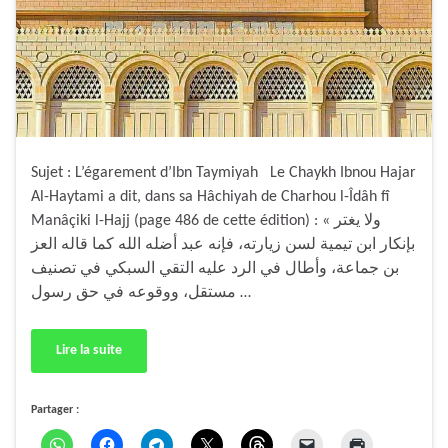
Sujet : L’égarement d’Ibn Taymiyah Le Chaykh Ibnou Hajar
Al-Haytami a dit, dans sa Hâchiyah de Charhou l-Îdâh fî
Manâçiki l-Hajj (page 486 de cette édition) : « ولا يغتر
بإنكار ابن تيمية لسن زيارته، فإنه عبد أضله الله كما قاله العز
بن جماعة، وأطال في الرد عليه التقي السبكي في تصنيف
مستقل، ووقوعه في حق رسول …
Lire la suite
Partager :