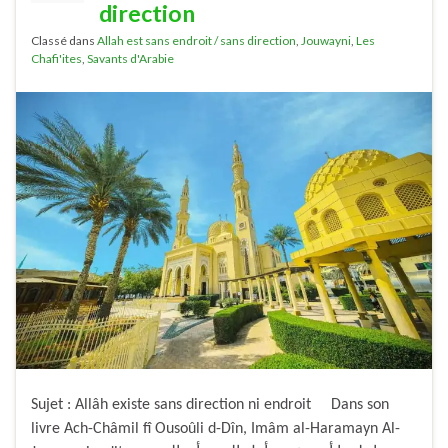
direction
Classé dans
Allah est sans endroit / sans direction
,
Jouwayni
,
Les
Chafi'ites
,
Savants d'Arabie
Sujet : Allâh existe sans direction ni endroit Dans son
livre Ach-Châmil fî Ousoûli d-Dîn, Imâm al-Haramayn Al-