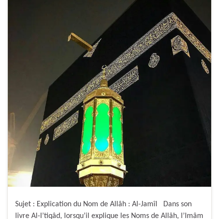
Sujet : Explication du Nom de Allâh : Al-Jamîl Dans son
livre Al-I’tiqâd, lorsqu’il explique les Noms de Allâh, l’Imâm