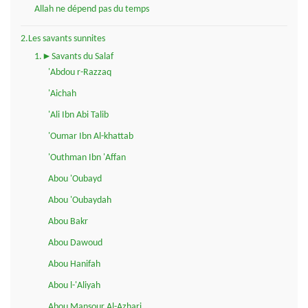
Allah ne dépend pas du temps
2.Les savants sunnites
1.►Savants du Salaf
'Abdou r-Razzaq
'Aichah
'Ali Ibn Abi Talib
'Oumar Ibn Al-khattab
'Outhman Ibn 'Affan
Abou 'Oubayd
Abou 'Oubaydah
Abou Bakr
Abou Dawoud
Abou Hanifah
Abou l-'Aliyah
Abou Mansour Al-Azhari