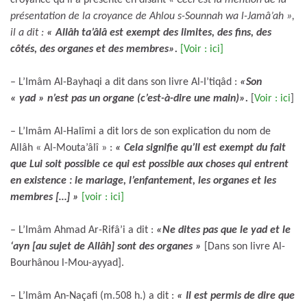
présentation de la croyance de Ahlou s-Sounnah wa l-Jamâ’ah »,
il a dit :
« Allâh ta’âlâ est exempt des limites, des fins, des
côtés, des organes et des membres».
[Voir : ici]
– L’Imâm Al-Bayhaqi a dit dans son livre Al-I’tiqâd :
«Son
« yad » n’est pas un organe (c’est-à-dire une main)».
[
Voir : ici
]
– L’Imâm Al-Halîmi a dit lors de son explication du nom de
Allâh « Al-Mouta’âlî » :
« Cela signifie qu’Il est exempt du fait
que Lui soit possible ce qui est possible aux choses qui entrent
en existence : le mariage, l’enfantement, les organes et les
membres […] »
[voir : ici]
– L’Imâm Ahmad Ar-Rifâ’i a dit :
«Ne dites pas que le yad et le
‘ayn [au sujet de Allâh] sont des organes »
[Dans son livre Al-
Bourhânou l-Mou-ayyad].
– L’Imâm An-Naçafi (m.508 h.) a dit :
« Il est permis de dire que