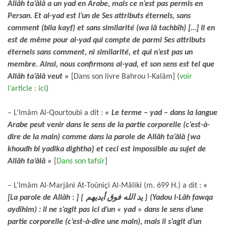
Allâh ta’âlâ a un yad en Arabe, mais ce n’est pas permis en
Persan. Et al-yad est l’un de Ses attributs éternels, sans
comment (bila kayf) et sans similarité (wa lâ tachbîh) […] Il en
est de même pour al-yad qui compte de parmi Ses attributs
éternels sans comment, ni similarité, et qui n’est pas un
membre. Ainsi, nous confirmons al-yad, et son sens est tel que
Allâh ta’âlâ veut
»
[Dans son livre Bahrou l-Kalâm] (
voir
l’article : ici
)
– L’Imâm Al-Qourtoubi a dit :
« Le terme – yad – dans la langue
Arabe peut venir dans le sens de la partie corporelle (c’est-à-
dire de la main) comme dans la parole de Allâh ta’âlâ {wa
khoudh bi yadika dightha} et ceci est impossible au sujet de
Allâh ta’âlâ »
[
Dans son tafsîr
]
– L’Imâm Al-Marjâni At-Toûniçi Al-Mâliki (m. 699 H.) a dit :
«
[La parole de Allâh : ] { يد الله فوق أيديهم } (Yadou l-Lâh fawqa
aydîhim) : il ne s’agit pas ici d’un « yad » dans le sens d’une
partie corporelle (c’est-à-dire une main), mais il s’agit d’un