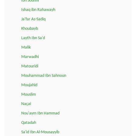
Ibn Sounni
Ishaq ibn Rahawayh
Ja'far As-Sadiq
Khoubayb
Layth Ibn Sa'd
Malik
Marwadhi
Matouridi
Mouhammad Ibn Sahnoun
Moujahid
Mouslim
Naçai
Nou'aym Ibn Hammad
Qatadah
Sa'id Ibn Al-Mousayyib