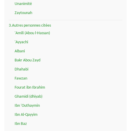
Unanimité
Zaytounah
3.Autres personnes citées
'Amili (Abou l-Hassan)
'Ayyachi
Albani
Bakr Abou Zayd
Dhahabi
Fawzan
Fourat ibn Ibrahim
Ghamidi (dhiyab)
Ibn 'Outhaymin
Ibn Al-Qayyim
Ibn Baz