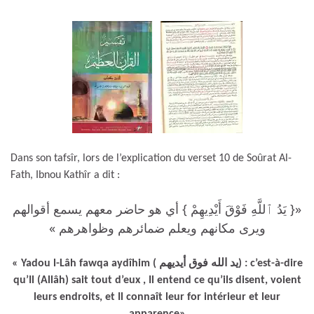
Dans son tafsîr, lors de l’explication du verset 10 de Soûrat Al-
Fath, Ibnou Kathîr a dit :
«{ يَدُ ٱللَّهِ فَوْقَ أَيْدِيهِمْ } أي هو حاضر معهم يسمع أقوالهم
ويرى مكانهم ويعلم ضمائرهم وظواهرهم »
« Yadou l-Lâh fawqa aydîhim ( يد الله فوق أيديهم) : c’est-à-dire
qu’Il (Allâh) sait tout d’eux , Il entend ce qu’ils disent, voient
leurs endroits, et Il connaît leur for intérieur et leur
apparence»