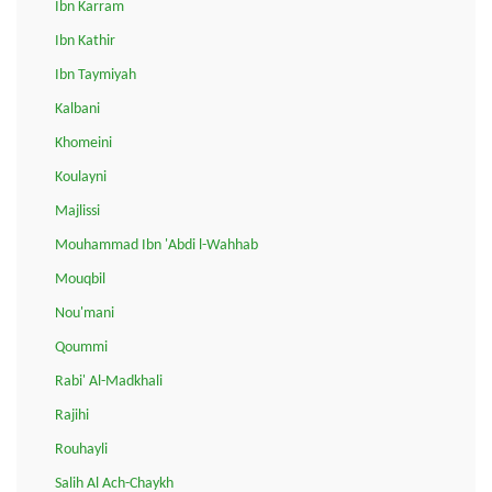
Ibn Karram
Ibn Kathir
Ibn Taymiyah
Kalbani
Khomeini
Koulayni
Majlissi
Mouhammad Ibn 'Abdi l-Wahhab
Mouqbil
Nou'mani
Qoummi
Rabi' Al-Madkhali
Rajihi
Rouhayli
Salih Al Ach-Chaykh