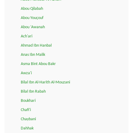
Abou Qilabah
Abou Youçouf
Abou ‘Awanah
Ach'ari
Ahmad Ibn Hanbal
Anas Ibn Malik
Asma Bint Abou Bakr
Awza'i
Bilal Ibn Al-Harith Al-Mouzani
Bilal Ibn Rabah
Boukhari
Chafi'i
Chaybani
Dahhak