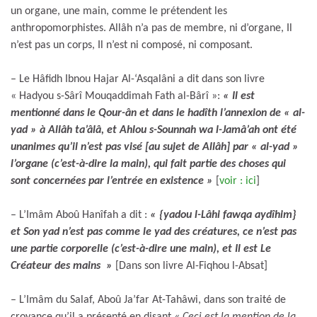
un organe, une main, comme le prétendent les
anthropomorphistes. Allâh n’a pas de membre, ni d’organe, Il
n’est pas un corps, Il n’est ni composé, ni composant.
– Le Hâfidh Ibnou Hajar Al-‘Asqalâni a dit dans son livre
« Hadyou s-Sârî Mouqaddimah Fath al-Bârî »:
« Il est
mentionné dans le Qour-ân et dans le hadîth l’annexion de « al-
yad » à Allâh ta’âlâ, et Ahlou s-Sounnah wa l-Jamâ’ah ont été
unanimes qu’il n’est pas visé [au sujet de Allâh] par « al-yad »
l’organe (c’est-à-dire la main), qui fait partie des choses qui
sont concernées par l’entrée en existence »
[
voir : ici
]
– L’Imâm Aboû Hanîfah a dit :
« {yadou l-Lâhi fawqa aydîhim}
et Son yad n’est pas comme le yad des créatures, ce n’est pas
une partie corporelle (c’est-à-dire une main), et Il est Le
Créateur des mains »
[Dans son livre Al-Fiqhou l-Absat]
– L’Imâm du Salaf, Aboû Ja’far At-Tahâwi, dans son traité de
croyance qu’il a présenté en disant
« Ceci est la mention de la