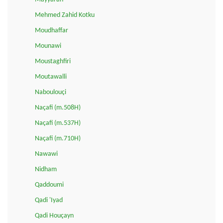
Mehmed Zahid Kotku
Moudhaffar
Mounawi
Moustaghfiri
Moutawalli
Naboulouçi
Naçafi (m.508H)
Naçafi (m.537H)
Naçafi (m.710H)
Nawawi
Nidham
Qaddoumi
Qadi 'Iyad
Qadi Houçayn