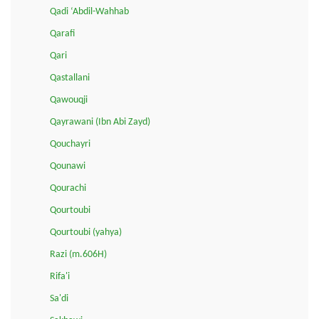
Qadi ‘Abdil-Wahhab
Qarafi
Qari
Qastallani
Qawouqji
Qayrawani (Ibn Abi Zayd)
Qouchayri
Qounawi
Qourachi
Qourtoubi
Qourtoubi (yahya)
Razi (m.606H)
Rifa'i
Sa'di