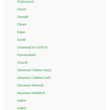
Chahrastani
Chami
Chanqiti
Chirazi
Dajwi
Dardir
Doussouqi (m.1230 H)
Fayrouzabadi
Ghazali
Ghoumari ('Abdou l-Aziz)
Ghoumari ('Abdou l-Lah)
Ghoumari (Ahmad)
Haçanayn Makhlouf
Hakim
Halimi