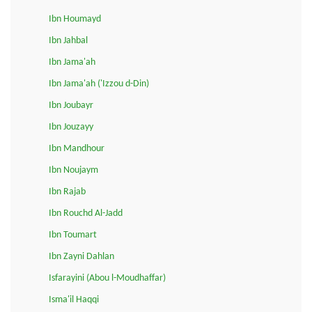
Ibn Houmayd
Ibn Jahbal
Ibn Jama'ah
Ibn Jama'ah ('Izzou d-Din)
Ibn Joubayr
Ibn Jouzayy
Ibn Mandhour
Ibn Noujaym
Ibn Rajab
Ibn Rouchd Al-Jadd
Ibn Toumart
Ibn Zayni Dahlan
Isfarayini (Abou l-Moudhaffar)
Isma'il Haqqi