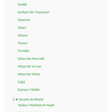
Souddi
Soufyan Ibn 'Ouyaynah
Tabarani
Tabari
Tahawi
Thawri
Tirmidhi
Yahya Ibn Mou'adh
Yahya Ibn Ya'mar
Yahya Ibn Yahya
Zajjaj
Zaynou l-'Abidin
2.►Savants du Khalaf
'Abdou l-Wahhab An-Najdi