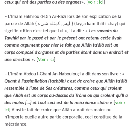
ceux qui ont des parties ou des organes»
.
[
voir : ici
]
– L’Imâm Fakhrou d-Dîn Ar-Râzi lors de son explication de la
parole de Allâh { ليس كمثله شيء } (layça kamithlihi chay) qui
signifie « Rien n’est tel que Lui », il a dit :
« Les savants du
Tawhîd par le passé et par le présent ont retenu cette âyah
comme argument pour nier le fait que Allâh ta’âlâ soit un
corps composé d’organes et de parties étant dans un endroit et
une direction ».
[
Voir : ici
]
– L’Imâm Abdou l-Ghani An-Naboulouçi a dit dans son livre :
«
Quant à l’assimilation (tachbîh) c’est de croire que Allâh ta’âlâ
ressemble à l’une de Ses créatures, comme ceux qui croient
que Allâh est un corps au-dessus du Trône ou qui croient qu’Il a
des mains […] et tout ceci est de la mécréance claire »
[
voir :
ici
] Ainsi le fait de croire que Allâh aurait des mains ou
n’importe quelle autre partie corporelle, ceci constitue de la
mécréance.