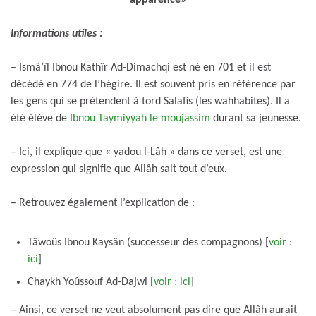
Informations utiles :
– Ismâ’îl Ibnou Kathîr Ad-Dimachqi est né en 701 et il est
décédé en 774 de l’hégire. Il est souvent pris en référence par
les gens qui se prétendent à tord Salafis (les wahhabites). Il a
été élève de
Ibnou Taymiyyah le moujassim
durant sa jeunesse.
– Ici, il explique que « yadou l-Lâh » dans ce verset, est une
expression qui signifie que Allâh sait tout d’eux.
– Retrouvez également l’explication de :
Tâwoûs Ibnou Kaysân (successeur des compagnons) [
voir :
ici
]
Chaykh Yoûssouf Ad-Dajwi [
voir : ici
]
– Ainsi, ce verset ne veut absolument pas dire que Allâh aurait