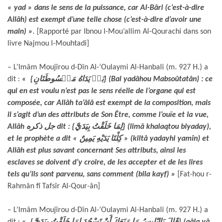
« yad » dans le sens de la puissance, car Al-Bâri (c’est-à-dire
Allâh) est exempt d’une telle chose (c’est-à-dire d’avoir une
main) »
.
[Rapporté par Ibnou l-Mou’allim Al-Qourachi dans son
livre Najmou l-Mouhtadi]
– L’Imâm Moujîrou d-Dîn Al-‘Oulaymi Al-Hanbali (m. 927 H.) a
dit :
« {بَلۡ يَدَاهُ مَبۡسُوطَتَانِ} (Bal yadâhou Mabsoûtatân) : ce
qui en est voulu n’est pas le sens réelle de l’organe qui est
composée, car Allâh ta’âlâ est exempt de la composition, mais
il s’agit d’un des attributs de Son Être, comme l’ouïe et la vue,
Allâh جل ذكره dit : {لِمَا خَلَقْتُ بِيَدَيَّ} (limâ khalaqtou biyaday),
et le prophète a dit « كِلْتَا يَدَيْهِ يَمِينٌ » (kiltâ yadayhi yamîn
) et
Allâh est plus savant concernant Ses attributs, ainsi les
esclaves se doivent d’y croire, de les accepter et de les lires
tels qu’ils sont parvenu, sans comment (bila kayf)
»
[Fat-hou r-
Rahmân fî Tafsîr Al-Qour-ân]
– L’Imâm Moujîrou d-Dîn Al-‘Oulaymi Al-Hanbali (m. 927 H.) a
dit :
« {قَالَ يَاإِبْلِيسُ مَا مَنَعَكَ أَنْ تَسْجُدَ لِمَا خَلَقْتُ بِيَدَيَّ} (qâla yâ