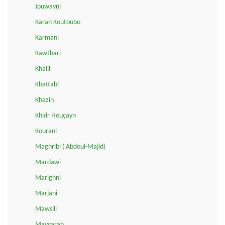
Jouwayni
Karan Koutoubo
Karmani
Kawthari
Khalil
Khattabi
Khazin
Khidr Houçayn
Kourani
Maghribi ('Abdoul-Majid)
Mardawi
Marighni
Marjani
Mawsili
Mayyarah