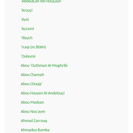
'AbdoulLah Ibn Houçayn
'Arouçi
'Ayni
'Azzami
'Illaych
'Iraqi (m.806H)
'Oulaymi
Abou 'Outhman Al-Maghribi
Abou Chamah
Abou Chouja'
Abou Hayyan Al-Andalouçi
Abou Madyan
Abou Nou'aym
Ahmad Zarrouq
Ahmadou Bamba