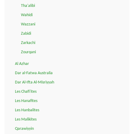
Tha'alibi
Wahidi
Wazzani
Zabidi
Zarkachi
Zourqani
Al Azhar
Dar al-Fatwa Australia
Dar Al-Ifta Al-Misriyyah
Les Chafi'ites
Les Hanafites
Les Hanbalites
Les Malikites
Qarawiyyin