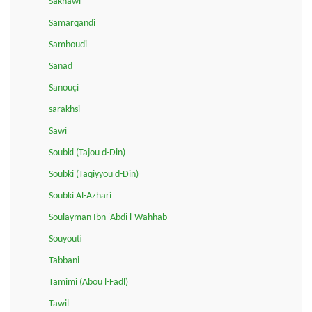
Sakhawi
Samarqandi
Samhoudi
Sanad
Sanouçi
sarakhsi
Sawi
Soubki (Tajou d-Din)
Soubki (Taqiyyou d-Din)
Soubki Al-Azhari
Soulayman Ibn 'Abdi l-Wahhab
Souyouti
Tabbani
Tamimi (Abou l-Fadl)
Tawil