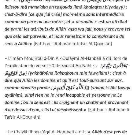
Iblîssou mâ mana’aka an tasjouda limâ khalaqtou biyadayy) :
c’est-à-dire [ce que j’ai créé] moi-même sans intermédiaire
comme un père ou une mère ; et « al-yadân » est un attribut
de parmi les attributs de Allâh ‘azza wa jall, nous y croyons tel
que cela est parvenu
,
et nous remettons la connaissance du
sens à Allâh
»
[Fat-hou r-Rahmân fî Tafsîr Al-Qour-ân]
– L’Imâm Moujîrou d-Dîn Al-‘Oulaymi Al-Hanbali a dit, lors de
l’explication du verset 50 de Soûrat An-Nahl :
« {يَخَافُونَ رَبَّهُمْ
مِنْ فَوْقِهِمْ} (yakhâfoûna Rabbahoum min fawqihim) : c’est-à-
dire que Allâh les domine et qu’Il est tout-puissant sur eux,
comme dans Sa parole {يَدُ اللَّهِ فَوْقَ أَيْدِيهِمْ} (yadou l-Lâhi fawqa
aydîhim), ainsi rien ne le rend incapable et personne ne Le
domine ; ou le sens est : ils craignent un châtiment provenant
d’au-dessus d’eux, s’ils Lui désobéissent
»
[Fat-hou r-Rahmân fî
Tafsîr Al-Qour-ân]
– Le Chaykh Ibnou ‘Aqîl Al-Hambali a dit :
« Allâh n’est pas de