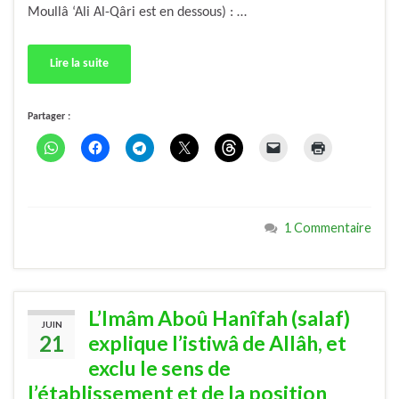
Moullâ ‘Ali Al-Qâri est en dessous) : …
Lire la suite
Partager :
1 Commentaire
L’Imâm Aboû Hanîfah (salaf)
JUIN
21
explique l’istiwâ de Allâh, et
exclu le sens de
l’établissement et de la position