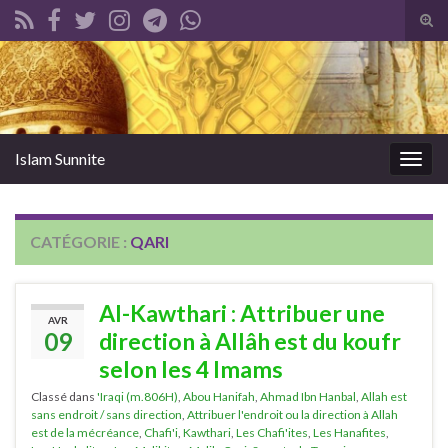
Tog
sear
Search for:
for
Islam Sunnite
Togg
navig
CATÉGORIE :
QARI
Al-Kawthari : Attribuer une
AVR
09
direction à Allâh est du koufr
selon les 4 Imams
Classé dans
'Iraqi (m.806H)
,
Abou Hanifah
,
Ahmad Ibn Hanbal
,
Allah est
sans endroit / sans direction
,
Attribuer l'endroit ou la direction à Allah
est de la mécréance
,
Chafi'i
,
Kawthari
,
Les Chafi'ites
,
Les Hanafites
,