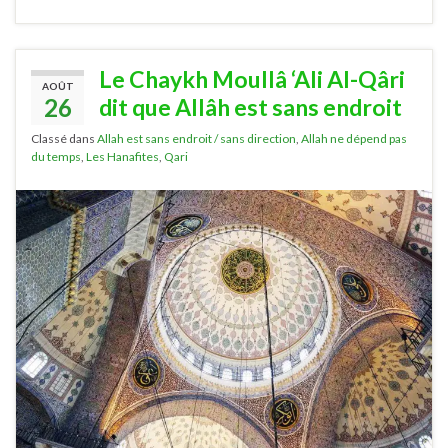
Le Chaykh Moullâ ‘Ali Al-Qâri
AOÛT
26
dit que Allâh est sans endroit
Classé dans
Allah est sans endroit / sans direction
,
Allah ne dépend pas
du temps
,
Les Hanafites
,
Qari