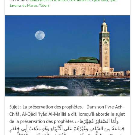
Savants du Maroc
,
Tabari
Sujet : La préservation des prophètes. Dans son livre Ach-
Chifâ, Al-Qâdi ‘iyâd Al-Maliki a dit, lorsqu’il aborde le sujet
de la préservation des prophètes : «وَأَمَّا الصَّغَائِرُ فَجَوَّزَهَا
جَمَاعَةٌ مِنَ السَّلَفِ وَغَيْرُهُمْ عَلَى الْأَنْبِيَاءِ وَهُوَ مَذْهَبُ أَبِي جَعْفَرٍ