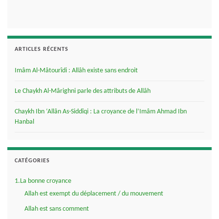
ARTICLES RÉCENTS
Imâm Al-Mâtourîdi : Allâh existe sans endroit
Le Chaykh Al-Mârighni parle des attributs de Allâh
Chaykh Ibn ‘Allân As-Siddîqi : La croyance de l’Imâm Ahmad Ibn
Hanbal
CATÉGORIES
1.La bonne croyance
Allah est exempt du déplacement / du mouvement
Allah est sans comment