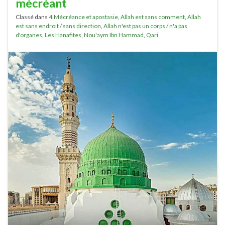
mécréant
Classé dans
4.Mécréance et apostasie
,
Allah est sans comment
,
Allah
est sans endroit / sans direction
,
Allah n'est pas un corps / n'a pas
d'organes
,
Les Hanafites
,
Nou'aym Ibn Hammad
,
Qari