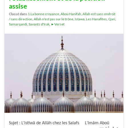
assise
Classé dans
1.La bonne croyance
,
Abou Hanifah
,
Allah est sans endroit
/ sans direction
,
Allah n'est pas sur le trône
,
Istawa
,
Les Hanafites
,
Qari
,
Samarqandi
,
Savants d'Irak
,
►Verset
Sujet : L’istiwâ de Allâh chez les Salafs L’Imâm Aboû