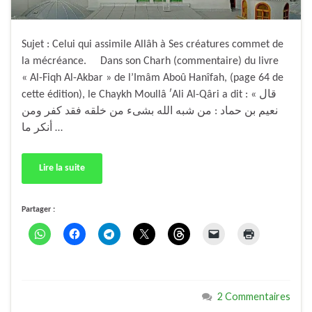
Sujet : Celui qui assimile Allâh à Ses créatures commet de
la mécréance. Dans son Charh (commentaire) du livre
« Al-Fiqh Al-Akbar » de l’Imâm Aboû Hanîfah, (page 64 de
cette édition), le Chaykh Moullâ ʹAli Al-Qâri a dit : « قال
نعيم بن حماد : من شبه الله بشىء من خلقه فقد كفر ومن
أنكر ما …
Lire la suite
Partager :
2 Commentaires