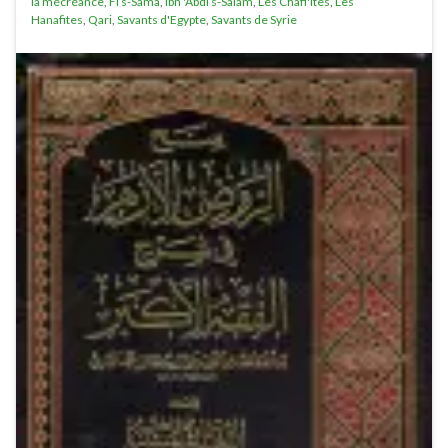
la mécréance
,
Fi s-Sama
,
Ibn 'Abdi s-Salam
,
Les Chafi'ites
,
Les
Hanafites
,
Qari
,
Savants d'Egypte
,
Savants de Syrie