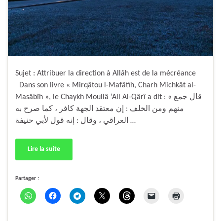
Sujet : Attribuer la direction à Allâh est de la mécréance
Dans son livre « Mirqâtou l-Mafâtîh, Charh Michkât al-
Masâbîh », le Chaykh Moullâ ‘Ali Al-Qârî a dit : « قال جمع
منهم ومن الخلف : إن معتقد الجهة كافر ، كما صرح به
العراقي ، وقال : إنه قول لأبي حنيفة …
Lire la suite
Partager :