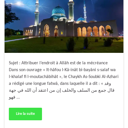
Sujet : Attribuer l’endroit à Allâh est de la mécréance
Dans son ouvrage « It-hâfou l-Kâ-inât bi-bayâni s-salaf wa
l-khalaf fi l-moutachâbihât », le Chaykh As-Soubki Al-Azhari
a rédigé une longue fatwâ, dans laquelle il a dit : « وقد
قال جمع من السلف والخلف إن من اعتقد أن الله في جهة
فهو …
Lire la suite