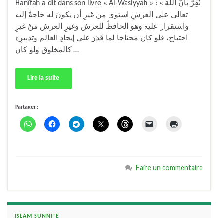
Hanîfah a dit dans son livre « Al-Wasiyyah » : « نُقِرُّ بأنَّ اللهَ
تعالى على العرشِ استوى من غيرِ أن يكونَ له حاجةٌ إليه
واستقرار عليه وهو الحافظُ للعرش وغيرِ العرش منْ غيرِ
احتياج، فلو كان محتاجا لما قَدَرَ على إيجادِ العالم وتدبيرِه
كالمخلوق ولو كان …
Lire la suite
Partager :
Faire un commentaire
ISLAM SUNNITE