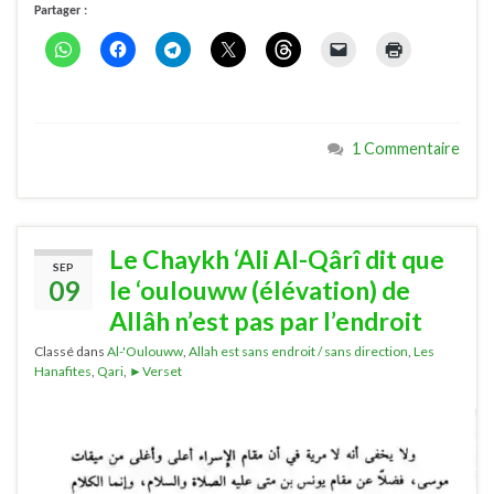
Partager :
1 Commentaire
Le Chaykh ‘Ali Al-Qârî dit que
SEP
09
le ‘oulouww (élévation) de
Allâh n’est pas par l’endroit
Classé dans
Al-'Oulouww
,
Allah est sans endroit / sans direction
,
Les
Hanafites
,
Qari
,
►Verset