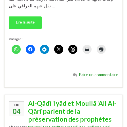
نقل عنهم العراقي على …
Lire la suite
Partager :
Faire un commentaire
Al-Qâdî ‘Iyâd et Moullâ ‘Ali Al-
JUIL
04
Qârî parlent de la
préservation des prophètes
Classé dans
Jouwayni
,
Les Hanafites
,
Les Malikites
,
Qadi 'Iyad
,
Qari
,