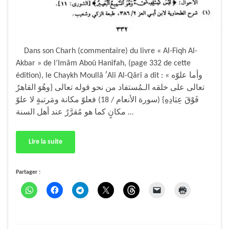
Dans son Charh (commentaire) du livre « Al-Fiqh Al-
Akbar » de l’Imâm Aboû Hanîfah, (page 332 de cette
édition), le Chaykh Moullâ ʹAli Al-Qârî a dit : « وأما علوّه
تعالى على خلقه الـمُستفاد من نحو قوله تعالى {وهُوَ القاهرُ
فَوْقَ عِبَادِهِ} (سورة الأنعام / 18) فعلوّ مكانة ومَرتبةٍ لا علوّ
مكانٍ كما هو مُقرَّرٌ عند أهل السنة …
Lire la suite
Partager :