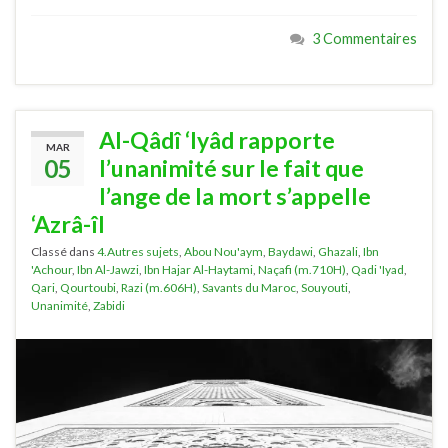
3 Commentaires
Al-Qâdî ‘Iyâd rapporte
MAR
05
l’unanimité sur le fait que
l’ange de la mort s’appelle
‘Azrâ-îl
Classé dans
4.Autres sujets
,
Abou Nou'aym
,
Baydawi
,
Ghazali
,
Ibn
'Achour
,
Ibn Al-Jawzi
,
Ibn Hajar Al-Haytami
,
Naçafi (m.710H)
,
Qadi 'Iyad
,
Qari
,
Qourtoubi
,
Razi (m.606H)
,
Savants du Maroc
,
Souyouti
,
Unanimité
,
Zabidi