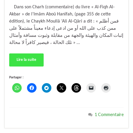
Dans son Charh (commentaire) du livre « Al-Fiqh Al-
Akbar » de l’Imâm Aboû Hanîfah, (page 355 de cette
édition), le Chaykh Moullâ ‘Ali Al-Qâri a dit : « فمن أظلم
ممن كذب على الله أو من ادعى إدعاء معيناً مشتملاً على
إثبات المكان والهيئة والجهة من مقابلة وثبوت مسافة وأمثال
تلك الحالة ، فيصير كافراً لا محالة » …
Lire la suite
Partager :
1 Commentaire