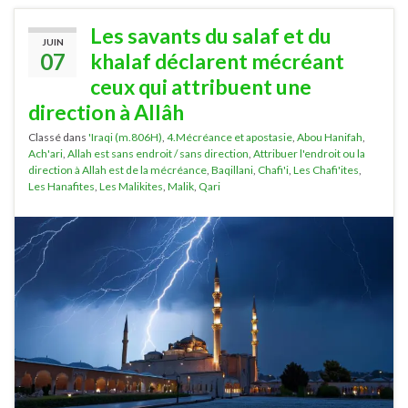
Les savants du salaf et du
JUIN
07
khalaf déclarent mécréant
ceux qui attribuent une
direction à Allâh
Classé dans
'Iraqi (m.806H)
,
4.Mécréance et apostasie
,
Abou Hanifah
,
Ach'ari
,
Allah est sans endroit / sans direction
,
Attribuer l'endroit ou la
direction à Allah est de la mécréance
,
Baqillani
,
Chafi'i
,
Les Chafi'ites
,
Les Hanafites
,
Les Malikites
,
Malik
,
Qari