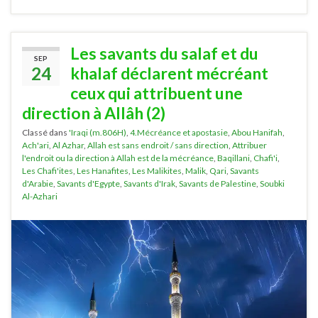
Les savants du salaf et du
SEP
24
khalaf déclarent mécréant
ceux qui attribuent une
direction à Allâh (2)
Classé dans
'Iraqi (m.806H)
,
4.Mécréance et apostasie
,
Abou Hanifah
,
Ach'ari
,
Al Azhar
,
Allah est sans endroit / sans direction
,
Attribuer
l'endroit ou la direction à Allah est de la mécréance
,
Baqillani
,
Chafi'i
,
Les Chafi'ites
,
Les Hanafites
,
Les Malikites
,
Malik
,
Qari
,
Savants
d'Arabie
,
Savants d'Egypte
,
Savants d'Irak
,
Savants de Palestine
,
Soubki
Al-Azhari