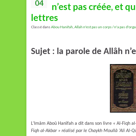
04
n’est pas créée, et qu
lettres
Classé dans
Abou Hanifah
,
Allah n'est pas un corps / n'a pas d'org
Sujet : la parole de Allâh n’
L’Imâm Aboû Hanîfah a dit dans son livre « Al-Fiqh a
Fiqh al-Akbar » réalisé par le Chaykh Moullâ ‘Ali Al-Q