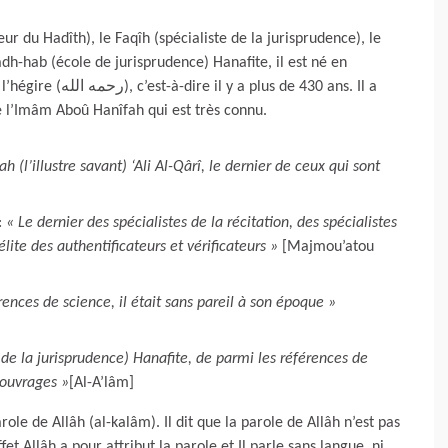
ur du Hadîth), le Faqîh (spécialiste de la jurisprudence), le
dh-hab (école de jurisprudence) Hanafite, il est né en
s de 430 ans. Il a
e l’Imâm Aboû Hanîfah qui est très connu.
ah (l’illustre savant) ‘Ali Al-Qârî, le dernier de ceux qui sont
:
« Le dernier des spécialistes de la récitation, des spécialistes
’élite des authentificateurs et vérificateurs »
[Majmou’atou
rences de science, il était sans pareil à son époque »
te de la jurisprudence) Hanafite, de parmi les références de
 ouvrages »
[Al-A’lâm]
role de Allâh (al-kalâm). Il dit que la parole de Allâh n’est pas
fet Allâh a pour attribut la parole et Il parle sans langue, ni