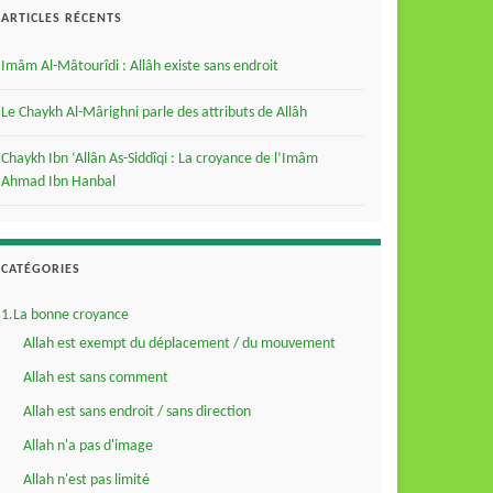
ARTICLES RÉCENTS
Imâm Al-Mâtourîdi : Allâh existe sans endroit
Le Chaykh Al-Mârighni parle des attributs de Allâh
Chaykh Ibn ‘Allân As-Siddîqi : La croyance de l’Imâm
Ahmad Ibn Hanbal
CATÉGORIES
1.La bonne croyance
Allah est exempt du déplacement / du mouvement
Allah est sans comment
Allah est sans endroit / sans direction
Allah n'a pas d'image
Allah n'est pas limité