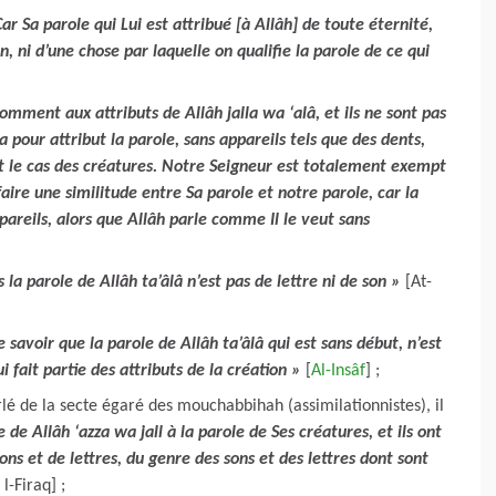
ar Sa parole qui Lui est attribué [à Allâh] de toute éternité,
on, ni d’une chose par laquelle on qualifie la parole de ce qui
comment aux attributs de Allâh jalla wa ‘alâ, et ils ne sont pas
 pour attribut la parole, sans appareils tels que des dents,
st le cas des créatures. Notre Seigneur est totalement exempt
faire une similitude entre Sa parole et notre parole, car la
ppareils, alors que Allâh parle comme Il le veut sans
 la parole de Allâh ta’âlâ n’est pas de lettre ni de son »
[At-
e savoir que la parole de Allâh ta’âlâ qui est sans début, n’est
i fait partie des attributs de la création »
[
Al-Insâf
] ;
é de la secte égaré des mouchabbihah (assimilationnistes), il
 de Allâh ‘azza wa jall à la parole de Ses créatures, et ils ont
ons et de lettres, du genre des sons et des lettres dont sont
l-Firaq] ;