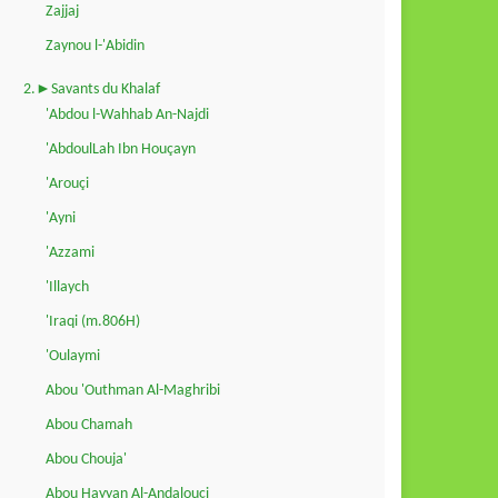
Zajjaj
Zaynou l-'Abidin
2.►Savants du Khalaf
'Abdou l-Wahhab An-Najdi
'AbdoulLah Ibn Houçayn
'Arouçi
'Ayni
'Azzami
'Illaych
'Iraqi (m.806H)
'Oulaymi
Abou 'Outhman Al-Maghribi
Abou Chamah
Abou Chouja'
Abou Hayyan Al-Andalouçi