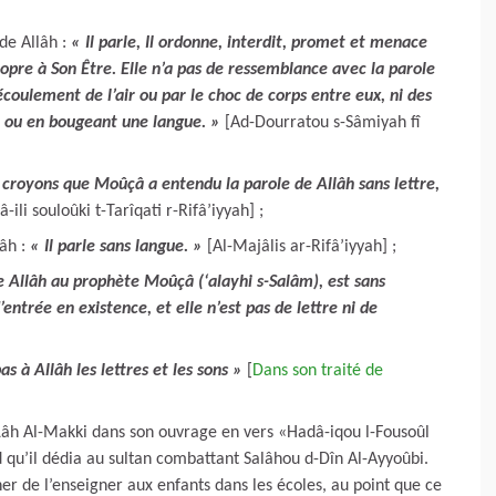
de Allâh :
« Il parle, Il ordonne, interdit, promet et menace
propre à Son Être. Elle n’a pas de ressemblance avec la parole
’écoulement de l’air ou par le choc de corps entre eux, ni des
e ou en bougeant une langue. »
[Ad-Dourratou s-Sâmiyah fî
croyons que Moûçâ a entendu la parole de Allâh sans lettre,
ili souloûki t-Tarîqati r-Rifâ’iyyah] ;
lâh :
« Il parle sans langue. »
[Al-Majâlis ar-Rifâ’iyyah] ;
e Allâh au prophète Moûçâ (‘alayhi s-Salâm), est sans
’entrée en existence, et elle n’est pas de lettre ni de
as à Allâh les lettres et les sons »
[
Dans son traité de
âh Al-Makki dans son ouvrage en vers «Hadâ-iqou l-Fousoûl
 qu’il dédia au sultan combattant Salâhou d-Dîn Al-Ayyoûbi.
nner de l’enseigner aux enfants dans les écoles, au point que ce