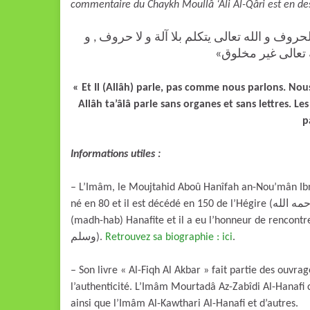
commentaire du Chaykh Moullâ ‘Ali Al-Qâri est en de
« حروف و الله تعالى يتكلم بلا آلة و لا حروف , و
ه تعالى غير مخلوق
« Et Il (Allâh) parle, pas comme nous parlons. Nous
Allâh ta’âlâ parle sans organes et sans lettres. Les
p
Informations utiles :
– L’Imâm, le Moujtahid Aboû Hanîfah an-Nou’mân Ibnou 
né en 80 et il est décédé en 150 de l’Hégire (رحمه الله). C’est-à-dire il y a plus de 1280 ans. Il est l’Imâm de l’école
(madh-hab) Hanafite et il a eu l’honneur de rencontrer des
وسلم).
Retrouvez sa biographie : ici
.
– Son livre « Al-Fiqh Al Akbar » fait partie des ouvrag
l’authenticité. L’Imâm Mourtadâ Az-Zabîdi Al-Hanafi c
ainsi que l’Imâm Al-Kawthari Al-Hanafi et d’autres.