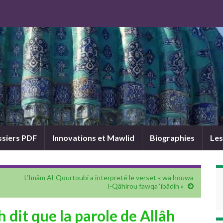
siers PDF
Innovations et Mawlid
Biographies
Les
L’Imâm Al-Qourtoubi a interpreté le verset « wa houwa
l-Qâhirou fawqa ‘ibâdih »
dit que la parole de Allâh