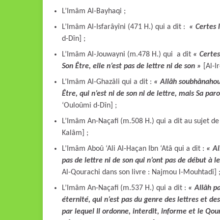
L’Imâm Al-Bayhaqi ;
L’Imâm Al-Isfarâyîni (471 H.) qui a dit :
« Certes l
d-Dîn] ;
L’Imâm Al-Jouwayni (m.478 H.) qui a dit
« Certes
Son Être, elle n’est pas de lettre ni de son »
[Al-Ir
L’Imâm Al-Ghazâli qui a dit :
« Allâh soubhânahou 
Être, qui n’est ni de son ni de lettre, mais Sa par
‘Ouloûmi d-Dîn] ;
L’Imâm An-Naçafi (m.508 H.) qui a dit au sujet de
Kalâm] ;
L’Imâm Aboû ‘Ali Al-Haçan Ibn ‘Atâ qui a dit :
« Al
pas de lettre ni de son qui n’ont pas de début à l
Al-Qourachi dans son livre : Najmou l-Mouhtadî] 
L’Imâm An-Naçafi (m.537 H.) qui a dit :
« Allâh pa
éternité, qui n’est pas du genre des lettres et des
par lequel Il ordonne, interdit, informe et le Qour