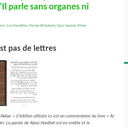
’Il parle sans organes ni
anes
,
Les Hanafites
,
Parole (Al-kalam)
,
Qari
,
Savants d'Irak
est pas de lettres
l-Akbar »
(l’édition utilisée ici est un commentaire du livre « Al-
âri. La parole de Aboû Hanîfah est en entête et le