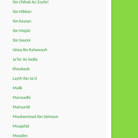
Ibn Chihab Az-Zouhri
Ibn Hibban
Ibn Kaysan
Ibn Majah
Ibn Sounni
Ishaq ibn Rahawayh
Ja'far As-Sadiq
Khoubayb
Layth Ibn Sa'd
Malik
Marwadhi
Matouridi
Mouhammad Ibn Sahnoun
Moujahid
Mouslim