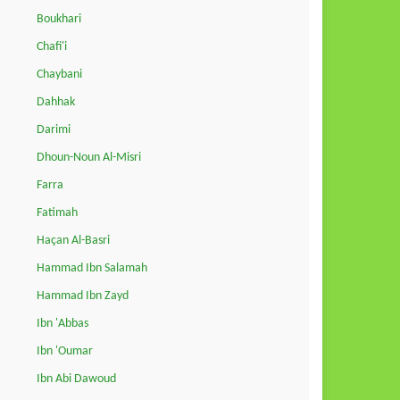
Boukhari
Chafi'i
Chaybani
Dahhak
Darimi
Dhoun-Noun Al-Misri
Farra
Fatimah
Haçan Al-Basri
Hammad Ibn Salamah
Hammad Ibn Zayd
Ibn 'Abbas
Ibn 'Oumar
Ibn Abi Dawoud