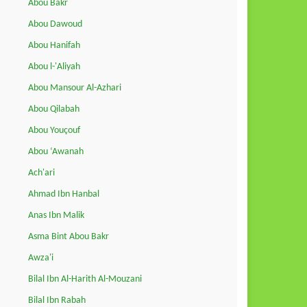
Abou Bakr
Abou Dawoud
Abou Hanifah
Abou l-'Aliyah
Abou Mansour Al-Azhari
Abou Qilabah
Abou Youçouf
Abou ‘Awanah
Ach'ari
Ahmad Ibn Hanbal
Anas Ibn Malik
Asma Bint Abou Bakr
Awza'i
Bilal Ibn Al-Harith Al-Mouzani
Bilal Ibn Rabah