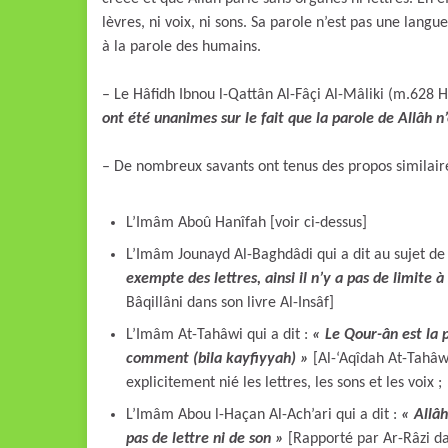
lèvres, ni voix, ni sons. Sa parole n’est pas une lan
à la parole des humains.
– Le Hâfidh Ibnou l-Qattân Al-Fâçi Al-Mâliki (m.628 H.
ont été unanimes sur le fait que la parole de Allâh n’
– De nombreux savants ont tenus des propos similaire
L’Imâm Aboû Hanîfah [voir ci-dessus]
L’Imâm Jounayd Al-Baghdâdi qui a dit au sujet de 
exempte des lettres, ainsi il n’y a pas de limite à
Bâqillâni dans son livre Al-Insâf]
L’Imâm At-Tahâwi qui a dit :
« Le Qour-ân est la p
comment (bila kayfiyyah) »
[Al-‘Aqîdah At-Tahâw
explicitement nié les lettres, les sons et les voix ;
L’Imâm Abou l-Haçan Al-Ach’ari qui a dit :
« Allâh
pas de lettre ni de son »
[Rapporté par Ar-Râzi dan