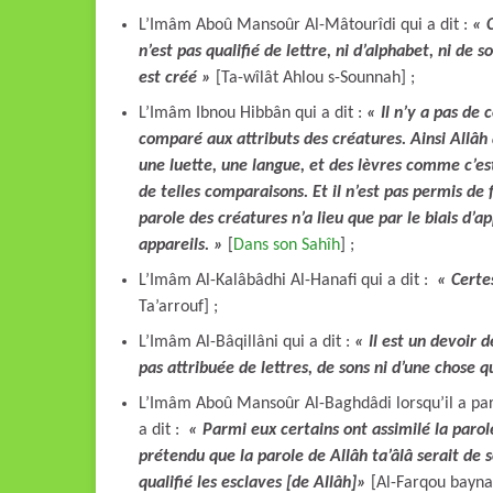
L’Imâm Aboû Mansoûr Al-Mâtourîdi qui a dit :
« C
n’est pas qualifié de lettre, ni d’alphabet, ni de s
est créé »
[Ta-wîlât Ahlou s-Sounnah] ;
L’Imâm Ibnou Hibbân qui a dit :
« Il n’y a pas de 
comparé aux attributs des créatures. Ainsi Allâh a
une luette, une langue, et des lèvres comme c’e
de telles comparaisons. Et il n’est pas permis de 
parole des créatures n’a lieu que par le biais d’a
appareils. »
[
Dans son Sahîh
] ;
L’Imâm Al-Kalâbâdhi Al-Hanafi qui a dit :
« Certes
Ta’arrouf] ;
L’Imâm Al-Bâqillâni qui a dit :
« Il est un devoir d
pas attribuée de lettres, de sons ni d’une chose qu
L’Imâm Aboû Mansoûr Al-Baghdâdi lorsqu’il a parl
a dit :
« Parmi eux certains ont assimilé la parole
prétendu que la parole de Allâh ta’âlâ serait de s
qualifié les esclaves [de Allâh]»
[Al-Farqou bayna 