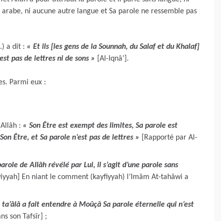
gue arabe, ni aucune autre langue et Sa parole ne ressemble pas
) a dit :
« Et ils [les gens de la Sounnah, du Salaf et du Khalaf]
est pas de lettres ni de sons »
[Al-Iqnâ’].
s. Parmi eux :
Allâh :
« Son Être est exempt des limites, Sa parole est
 Son Être, et Sa parole n’est pas de lettres »
[Rapporté par Al-
arole de Allâh révélé par Lui, il s’agit d’une parole sans
iyyah] En niant le comment (kayfiyyah) l’Imâm At-tahâwi a
 ta’âlâ a fait entendre à Moûçâ Sa parole éternelle qui n’est
s son Tafsîr] ;