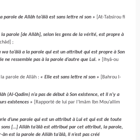
a parole de Allâh ta’âlâ est sans lettre ni son »
[At-Tabsirou fi
 la parole [de Allâh], selon les gens de la vérité, est propre à
châd] ;
wa ta’âlâ a la parole qui est un attribut qui est propre à Son
ole ne ressemble pas à la parole d’autre que Lui. »
[Ihyâ-ou
 la parole de Allâh :
« Elle est sans lettre ni son »
[Bahrou l-
lâh (Al-Qadîm) n’a pas de début à Son existence, et il n’y a
eurs existences »
[Rapporté de lui par l’Imâm Ibn Mou’allim
;
rle d’une parole qui est un attribut à Lui et qui est de toute
 sons […] Allâh ta’âlâ est attribué par cet attribut, la parole,
-ân est la parole de Allâh ta’âlâ, il n’est pas créé