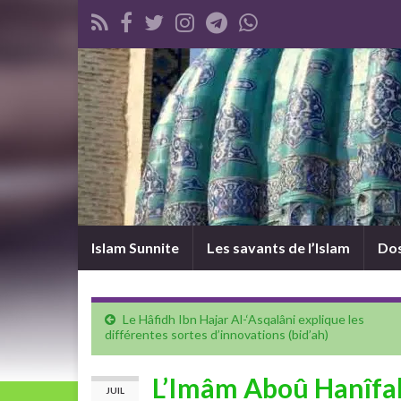
Islam Sunnite
Les savants de l’Islam
Dos
Le Hâfidh Ibn Hajar Al-‘Asqalâni explique les
différentes sortes d’innovations (bid’ah)
L’Imâm Aboû Hanîfah 
JUIL