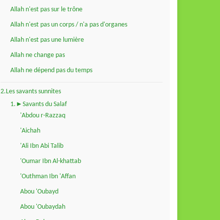
Allah n'est pas sur le trône
Allah n'est pas un corps / n'a pas d'organes
Allah n'est pas une lumière
Allah ne change pas
Allah ne dépend pas du temps
2.Les savants sunnites
1.►Savants du Salaf
'Abdou r-Razzaq
'Aichah
'Ali Ibn Abi Talib
'Oumar Ibn Al-khattab
'Outhman Ibn 'Affan
Abou 'Oubayd
Abou 'Oubaydah