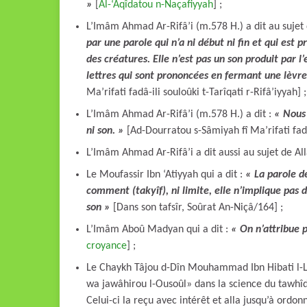
»
[
Al-‘Aqîdatou n-Naçafiyyah
] ;
L’Imâm Ahmad Ar-Rifâ’i (m.578 H.) a dit au sujet 
par une parole qui n’a ni début ni fin et qui est 
des créatures. Elle n’est pas un son produit par l
lettres qui sont prononcées en fermant une lèvr
Ma’rifati fadâ-ili souloûki t-Tarîqati r-Rifâ’iyyah] ;
L’Imâm Ahmad Ar-Rifâ’i (m.578 H.) a dit :
« Nous 
ni son. »
[Ad-Dourratou s-Sâmiyah fî Ma’rifati fadâ-
L’Imâm Ahmad Ar-Rifâ’i a dit aussi au sujet de Al
Le Moufassir Ibn ‘Atiyyah qui a dit :
« La parole d
comment (takyîf), ni limite, elle n’implique pas d
son »
[Dans son tafsîr, Soûrat An-Niçâ/164] ;
L’Imâm Aboû Madyan qui a dit :
« On n’attribue p
croyance
] ;
Le Chaykh Tâjou d-Dîn Mouhammad Ibn Hibati l-L
wa jawâhirou l-Ousoûl» dans la science du tawhîd
Celui-ci la reçu avec intérêt et alla jusqu’à ordo