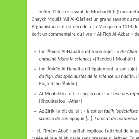
– L’Imâm, l’Illustre savant, le Mouhaddith (transmette
Chaykh Moullâ ‘Ali Al-Qârî est un grand savant du ma
Afghanistan et il est décédé à La Mecque en 1014 de l’hégire (رحمه الله), c’est-à-dire il y a plu
écrit un commentaire du livre « Al-Fiqh Al-Akbar » d
Ibn ‘Âbidîn Al-Hanafi a dit à son sujet :
« Al-‘Allâm
enraciné [dans la science] »
[Raddou l-Mouhtâr]
Ibn ‘Âbidîn Al-Hanafi a dit également à son sujet 
du fiqh, des spécialistes de la science du hadîth, l
Raçâ-il Ibn ‘Âbidîn]
Al-Mouhibbi a dit le concernant :
« L’une des réfé
[Khoulâsatou l-Athar]
Az-Zirikli a dit de lui :
« Il est un faqîh (spécialis
science de son époque […] il a écrit de nombreux
– Ici, l’Imâm Aboû Hanîfah explique l’attribut de la pa
créée et que Allâh parle sans organes ni lettres. En ef