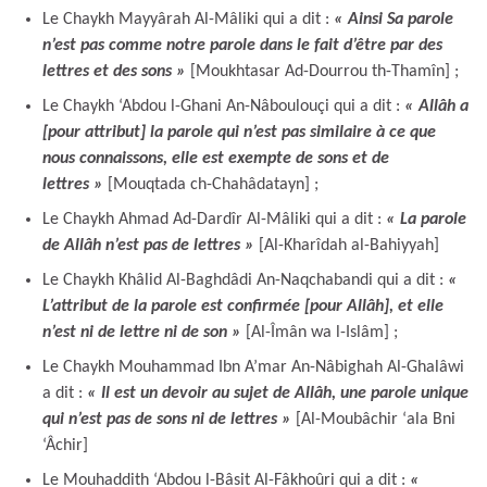
Le Chaykh Mayyârah Al-Mâliki qui a dit :
« Ainsi Sa parole
n’est pas comme notre parole dans le fait d’être par des
lettres et des sons »
[Moukhtasar Ad-Dourrou th-Thamîn] ;
Le Chaykh ‘Abdou l-Ghani An-Nâboulouçi qui a dit :
« Allâh a
[pour attribut] la parole qui n’est pas similaire à ce que
nous connaissons, elle est exempte de sons et de
lettres »
[Mouqtada ch-Chahâdatayn] ;
Le Chaykh Ahmad Ad-Dardîr Al-Mâliki qui a dit :
« La parole
de Allâh n’est pas de lettres »
[Al-Kharîdah al-Bahiyyah]
Le Chaykh Khâlid Al-Baghdâdi An-Naqchabandi qui a dit :
«
L’attribut de la parole est confirmée [pour Allâh], et elle
n’est ni de lettre ni de son »
[Al-Îmân wa l-Islâm] ;
Le Chaykh Mouhammad Ibn A’mar An-Nâbighah Al-Ghalâwi
a dit :
« Il est un devoir au sujet de Allâh, une parole unique
qui n’est pas de sons ni de lettres
»
[Al-Moubâchir ‘ala Bni
‘Âchir]
Le Mouhaddith ‘Abdou l-Bâsit Al-Fâkhoûri qui a dit :
«