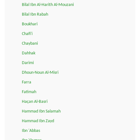
Bilal Ibn Al-Harith Al-Mouzani
Bilal Ibn Rabah
Boukhari
Chafi'i
Chaybani
Dahhak
Darimi
Dhoun-Noun Al-Misri
Farra
Fatimah
Haçan Al-Basri
Hammad Ibn Salamah
Hammad Ibn Zayd
Ibn 'Abbas