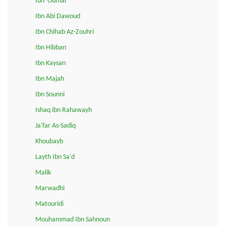
Ibn 'Oumar
Ibn Abi Dawoud
Ibn Chihab Az-Zouhri
Ibn Hibban
Ibn Kaysan
Ibn Majah
Ibn Sounni
Ishaq ibn Rahawayh
Ja'far As-Sadiq
Khoubayb
Layth Ibn Sa'd
Malik
Marwadhi
Matouridi
Mouhammad Ibn Sahnoun