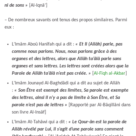
ni de sons »
[Al-Iqnâ’]
– De nombreux savants ont tenus des propos similaires. Parmi
eux :
L’Imâm Aboû Hanîfah qui a dit :
« Et Il (Allâh) parle, pas
comme nous parlons. Nous, nous parlons grâce à des
organes et des lettres, alors que Allâh ta’âlâ parle sans
organes et sans lettres. Les lettres sont créées alors que la
Parole de Allâh ta’âlâ n’est pas créée. »
[
Al-Fiqh al-Akbar
]
L’Imâm Jounayd Al-Baghdâdi qui a dit au sujet de Allâh
:
« Son Être est exempt des limites, Sa parole est exempte
des lettres, ainsi il n’y a pas de limite à Son Être, et Sa
parole n’est pas de lettres »
[Rapporté par Al-Bâqillâni dans
son livre Al-Insâf]
L’Imâm At-Tahâwi qui a dit :
« Le Qour-ân est la parole de
Allâh révélé par Lui, il s’agit d’une parole sans comment