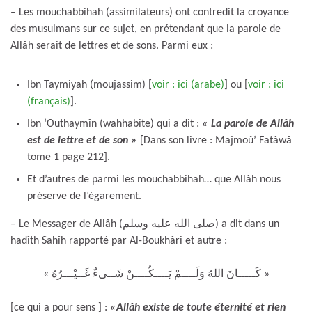
– Les mouchabbihah (assimilateurs) ont contredit la croyance
des musulmans sur ce sujet, en prétendant que la parole de
Allâh serait de lettres et de sons. Parmi eux :
Ibn Taymiyah (moujassim) [
voir : ici (arabe)
] ou [
voir : ici
(français)
].
Ibn ‘Outhaymîn (wahhabite) qui a dit :
« La parole de Allâh
est de lettre et de son »
[Dans son livre : Majmoû’ Fatâwâ
tome 1 page 212].
Et d’autres de parmi les mouchabbihah… que Allâh nous
préserve de l’égarement.
– Le Messager de Allâh (صلى الله عليه وسلم) a dit dans un
hadîth Sahîh rapporté par Al-Boukhâri et autre :
« كَـــــانَ اللهُ وَلَــــمْ يَــــكُــــنْ شَــىءٌ غَــيْـــرُهُ »
[ce qui a pour sens ] :
«Allâh existe de toute éternité et rien