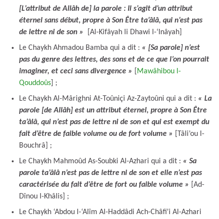
[L’attribut de Allâh de] la parole : Il s’agit d’un attribut
éternel sans début, propre à Son Être ta’âlâ, qui n’est pas
de lettre ni de son
»
[Al-Kifâyah li Dhawi l-‘Inâyah]
Le Chaykh Ahmadou Bamba qui a dit :
« [Sa parole] n’est
pas du genre des lettres, des sons et de ce que l’on pourrait
imaginer, et ceci sans divergence »
[
Mawâhibou l-
Qouddoûs
] ;
Le Chaykh Al-Mârighni At-Toûniçi Az-Zaytoûni qui a dit :
« La
parole [de Allâh] est un attribut éternel, propre à Son Être
ta’âlâ, qui n’est pas de lettre ni de son et qui est exempt du
fait d’être de faible volume ou de fort volume »
[Tâli’ou l-
Bouchrâ] ;
Le Chaykh Mahmoûd As-Soubki Al-Azhari qui a dit :
« Sa
parole ta’âlâ n’est pas de lettre ni de son et elle n’est pas
caractérisée du fait d’être de fort ou faible volume »
[Ad-
Dînou l-Khâlis] ;
Le Chaykh ‘Abdou l-‘Alîm Al-Haddâdi Ach-Châfi’i Al-Azhari