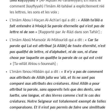
(bila kayfiyyah) »
[Al-‘Aqîdah At-Tahâwiyyah] En niant le
comment (kayfiyyah) l’Imâm At-tahâwi a explicitement nié
les lettres, les sons et les voix ;
L’Imâm Abou l-Haçan Al-Ach’ari qui a dit :
« Allâh ta’âlâ a
fait entendre à Moûçâ Sa parole éternelle qui n’est pas de
lettre ni de son »
[Rapporté par Ar-Râzi dans son Tafsîr] ;
L’Imâm Aboû Mansoûr Al-Mâtourîdi qui a dit :
« Car Sa
parole qui Lui est attribué [à Allâh] de toute éternité, n’est
pas qualifié de lettre, ni d’alphabet, ni de son, ni d’une
chose par laquelle on qualifie la parole de ce qui est créé
»
[Ta-wîlât Ahlou s-Sounnah] ;
L’Imâm Ibnou Hibbân qui a dit :
« Il n’y a pas de comment
aux attributs de Allâh jalla wa ‘alâ, et ils ne sont pas
comparé aux attributs des créatures. Ainsi Allâh a pour
attribut la parole, sans appareils tels que des dents, une
luette, une langue, et des lèvres comme c’est le cas des
créatures. Notre Seigneur est totalement exempt de telles
comparaisons. Et il n’est pas permis de faire une similitude