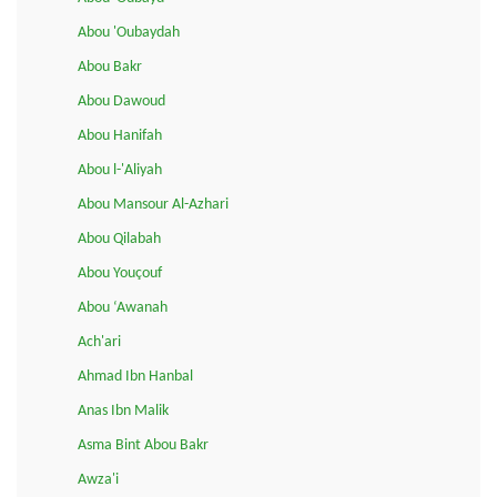
Abou 'Oubaydah
Abou Bakr
Abou Dawoud
Abou Hanifah
Abou l-'Aliyah
Abou Mansour Al-Azhari
Abou Qilabah
Abou Youçouf
Abou ‘Awanah
Ach'ari
Ahmad Ibn Hanbal
Anas Ibn Malik
Asma Bint Abou Bakr
Awza'i