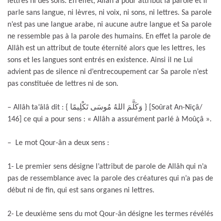
lettres ni des sons. En effet, Allâh a pour attribut la parole et Il
parle sans langue, ni lèvres, ni voix, ni sons, ni lettres. Sa parole
n’est pas une langue arabe, ni aucune autre langue et Sa parole
ne ressemble pas à la parole des humains. En effet la parole de
Allâh est un attribut de toute éternité alors que les lettres, les
sons et les langues sont entrés en existence. Ainsi il ne Lui
advient pas de silence ni d’entrecoupement car Sa parole n’est
pas constituée de lettres ni de son.
– Allâh ta’âlâ dit : { وَكَلَّمَ اللهُ مُوسَى تَكْلِيمًا } [Soûrat An-Niçâ/
146] ce qui a pour sens : « Allâh a assurément parlé à Moûçâ ».
– Le mot Qour-ân a deux sens :
1- Le premier sens désigne l’attribut de parole de Allâh qui n’a
pas de ressemblance avec la parole des créatures qui n’a pas de
début ni de fin, qui est sans organes ni lettres.
2- Le deuxième sens du mot Qour-ân désigne les termes révélés