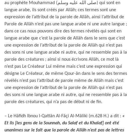
au prophète Mouhammad (صلى الله عليه وسلم) qui sont en
langue arabe, ils sont créés par Allâh; ces termes sont une
expression de l’attribut de la parole de Allâh, ainsi l’attribut de
Parole de Allâh n’est pas une langue arabe ni une autre langue ;
dans ce cas nous pouvons dire des termes révélés qui sont en
langue arabe que c’est la parole de Allâh dans le sens que c’est
une expression de l’attribut de la parole de Allâh qui n’est pas
des sons ni une langue arabe ni autre, qui ne ressemble pas à la
parole des créatures ; ainsi si nous écrivons Allâh, ce mot là
n’est pas Le Créateur Lui même mais c’est une expression qui
désigne Le Créateur, de même Qour-ân dans le sens des termes
révélés n’est pas l’attribut de parole même de Allâh mais c’est
une expression de l’attribut de la parole de Allâh qui n’est pas
des sons ni une langue arabe ni autre, qui ne ressemble pas à la
parole des créatures, qui n’a pas de début ni de fin.
– Le Hâfidh Ibnou l-Qattân Al-Fâçi Al-Mâliki (m.628 H.) a dit :
«
Et ils [les gens de la Sounnah, du Salaf et du Khalaf] ont été
unanimes sur le fait que la parole de Allâh n’est pas de lettres