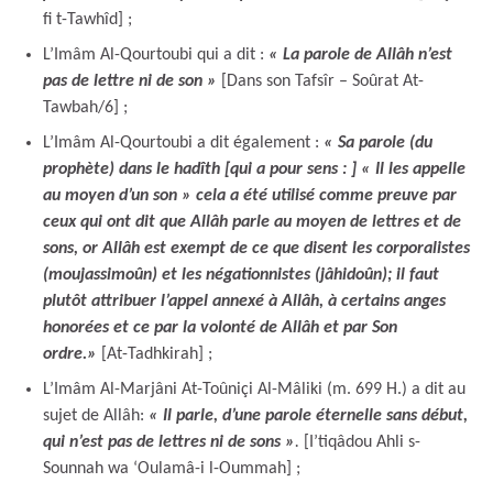
fi t-Tawhîd] ;
L’Imâm Al-Qourtoubi qui a dit :
« La parole de Allâh n’est
pas de lettre ni de son »
[Dans son Tafsîr – Soûrat At-
Tawbah/6] ;
L’Imâm Al-Qourtoubi a dit également :
« Sa parole (du
prophète) dans le hadîth [qui a pour sens : ] « Il les appelle
au moyen d’un son » cela a été utilisé comme preuve par
ceux qui ont dit que Allâh parle au moyen de lettres et de
sons, or Allâh est exempt de ce que disent les corporalistes
(moujassimoûn) et les négationnistes (jâhidoûn); il faut
plutôt attribuer l’appel annexé à Allâh, à certains anges
honorées et ce par la volonté de Allâh et par Son
ordre.
»
[At-Tadhkirah] ;
L’Imâm Al-Marjâni At-Toûniçi Al-Mâliki (m. 699 H.) a dit au
sujet de Allâh:
« Il parle, d’une parole éternelle sans début,
qui n’est pas de lettres ni de sons »
.
[I’tiqâdou Ahli s-
Sounnah wa ‘Oulamâ-i l-Oummah] ;