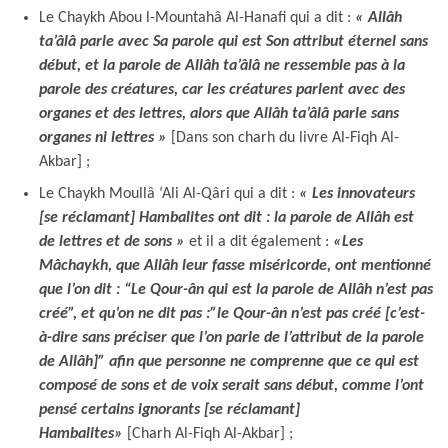
Le Chaykh Abou l-Mountahâ Al-Hanafi qui a dit :
« Allâh
ta’âlâ parle avec Sa parole qui est Son attribut éternel sans
début, et la parole de Allâh ta’âlâ ne ressemble pas à la
parole des créatures, car les créatures parlent avec des
organes et des lettres, alors que Allâh ta’âlâ parle sans
organes ni lettres »
[Dans son charh du livre Al-Fiqh Al-
Akbar] ;
Le Chaykh Moullâ ‘Ali Al-Qâri qui a dit :
« Les innovateurs
[se réclamant] Hambalites ont dit : la parole de Allâh est
de lettres et de sons »
et il a dit également :
«Les
Mâchaykh, que Allâh leur fasse miséricorde, ont mentionné
que l’on dit : “Le Qour-ân qui est la parole de Allâh n’est pas
créé”, et qu’on ne dit pas :”le Qour-ân n’est pas créé [c’est-
à-dire sans préciser que l’on parle de l’attribut de la parole
de Allâh]” afin que personne ne comprenne que ce qui est
composé de sons et de voix serait sans début, comme l’ont
pensé certains ignorants [se réclamant]
Hambalites»
[Charh Al-Fiqh Al-Akbar] ;