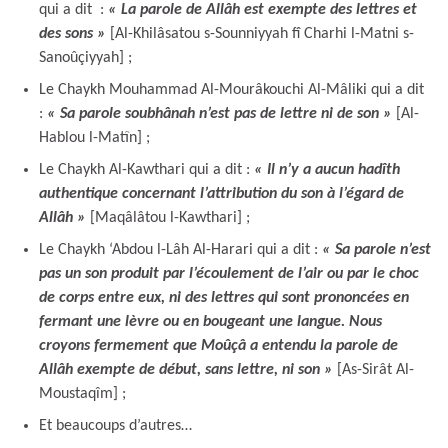
qui a dit :
« La parole de Allâh est exempte des lettres et
des sons »
[Al-Khilâsatou s-Sounniyyah fî Charhi l-Matni s-
Sanoûçiyyah] ;
Le Chaykh Mouhammad Al-Mourâkouchi Al-Mâliki qui a dit
:
« Sa parole soubhânah n’est pas de lettre ni de son »
[Al-
Hablou l-Matîn] ;
Le Chaykh Al-Kawthari qui a dit :
« Il n’y a aucun hadîth
authentique concernant l’attribution du son à l’égard de
Allâh »
[Maqâlâtou l-Kawthari] ;
Le Chaykh ‘Abdou l-Lâh Al-Harari qui a dit :
« Sa parole n’est
pas un son produit par l’écoulement de l’air ou par le choc
de corps entre eux, ni des lettres qui sont prononcées en
fermant une lèvre ou en bougeant une langue. Nous
croyons fermement que Moûçâ a entendu la parole de
Allâh exempte de début, sans lettre, ni son »
[As-Sirât Al-
Moustaqîm] ;
Et beaucoups d’autres…