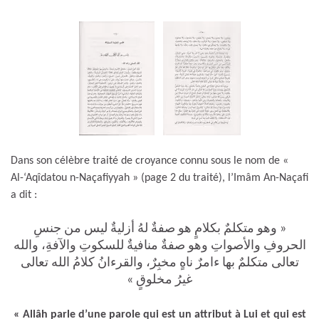
Dans son célèbre traité de croyance connu sous le nom de «
Al-‘Aqîdatou n-Naçafiyyah » (page 2 du traité), l’Imâm An-Naçafi
a dit :
« وهو متكلمٌ بكلامٍ هو صفةٌ لهُ أزليةٌ ليس من جنسِ
الحروفِ والأصواتِ وهو صفةٌ منافيةٌ للسكوتِ والآفةِ، والله
تعالى متكلمٌ بها ءامرٌ ناهٍ مخبِرٌ، والقرءانُ كلامُ الله تعالى
غيرُ مخلوقٍ »
« Allâh parle d’une parole qui est un attribut à Lui et qui est