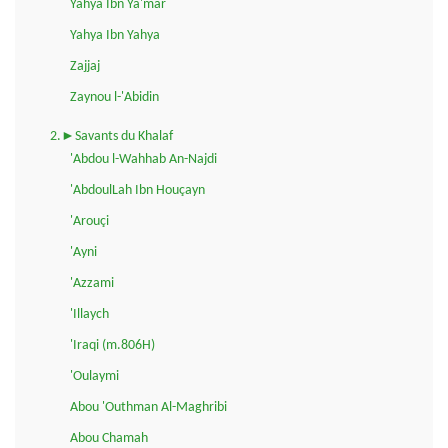
Yahya Ibn Ya'mar
Yahya Ibn Yahya
Zajjaj
Zaynou l-'Abidin
2.►Savants du Khalaf
'Abdou l-Wahhab An-Najdi
'AbdoulLah Ibn Houçayn
'Arouçi
'Ayni
'Azzami
'Illaych
'Iraqi (m.806H)
'Oulaymi
Abou 'Outhman Al-Maghribi
Abou Chamah