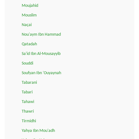
Moujahid
Mouslim
Naçai
Nou'aym Ibn Hammad
Qatadah
Sa'id Ibn Al-Mousayyib
Souddi
Soufyan Ibn 'Ouyaynah
Tabarani
Tabari
Tahawi
Thawri
Tirmidhi
Yahya Ibn Mou'adh