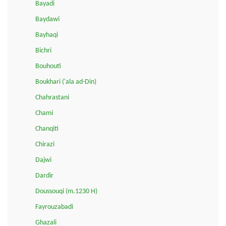
Bayadi
Baydawi
Bayhaqi
Bichri
Bouhouti
Boukhari ('ala ad-Din)
Chahrastani
Chami
Chanqiti
Chirazi
Dajwi
Dardir
Doussouqi (m.1230 H)
Fayrouzabadi
Ghazali