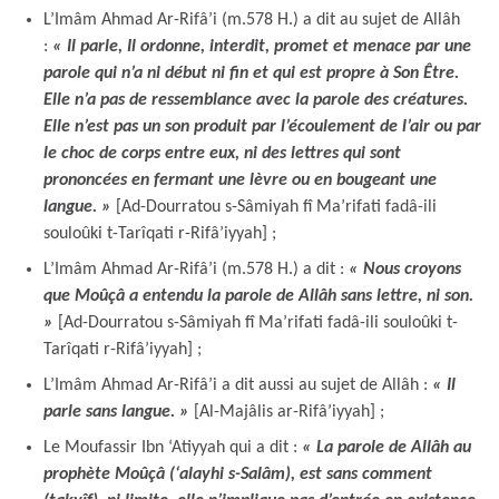
L’Imâm Ahmad Ar-Rifâ’i (m.578 H.) a dit au sujet de Allâh
:
« Il parle, Il ordonne, interdit, promet et menace par une
parole qui n’a ni début ni fin et qui est propre à Son Être.
Elle n’a pas de ressemblance avec la parole des créatures.
Elle n’est pas un son produit par l’écoulement de l’air ou par
le choc de corps entre eux, ni des lettres qui sont
prononcées en fermant une lèvre ou en bougeant une
langue. »
[Ad-Dourratou s-Sâmiyah fî Ma’rifati fadâ-ili
souloûki t-Tarîqati r-Rifâ’iyyah] ;
L’Imâm Ahmad Ar-Rifâ’i (m.578 H.) a dit :
« Nous croyons
que Moûçâ a entendu la parole de Allâh sans lettre, ni son.
»
[Ad-Dourratou s-Sâmiyah fî Ma’rifati fadâ-ili souloûki t-
Tarîqati r-Rifâ’iyyah] ;
L’Imâm Ahmad Ar-Rifâ’i a dit aussi au sujet de Allâh :
« Il
parle sans langue. »
[Al-Majâlis ar-Rifâ’iyyah] ;
Le Moufassir Ibn ‘Atiyyah qui a dit :
« La parole de Allâh au
prophète Moûçâ (‘alayhi s-Salâm), est sans comment