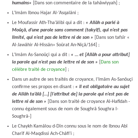
humains»
[Dans son commentaire de la tahâwiyyah] ;
L’Imâm Ibnou Hajar Al-‘Asqalâni ;
Le Moufassir Ath-Tha’âlibi qui a dit :
« Allâh a parlé à
Moûçâ, d’une parole sans comment (takyîf), qui n’est pas
limité, qui n’est pas de lettre ni de son »
[Dans son tafsîr «
Al-Jawâhir Al-Hissân» Soûrat An-Niçâ/164] ;
L’Imâm As-Sanoûçi qui a dit :
« … et [Allâh a pour attribut]
la parole qui n’est pas de lettre ni de son »
[
Dans son
célèbre traité de croyance
] ;
Dans un autre de ses traités de croyance, l’Imâm As-Sanôuçi
confirme ses propos en disant :
« Il est obligatoire au sujet
de Allâh ta’âlâ […] [l’attribut de] la parole qui n’est pas de
lettre ni de son »
[Dans son traité de croyance Al-Hafîdah -
connu également sous de nom de Soughrâ Soughra l-
Soughrâ-]
Le Chaykh Kamâlou d-Dîn connu sous le nom de Ibnou Abî
Charîf Al-Maqdissi Ach-Châfi’i ;