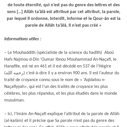
de toute éternité, qui n’est pas du genre des lettres et des
sons […] Allâh ta’âlâ est attribué par cet attribut, la parole,
par lequel Il ordonne, interdit, informe et le Qour-ân est la
parole de Allâh ta’âlâ, il n’est pas créé »
Informations utiles :
– Le Mouhaddith (spécialiste de la science du hadîth) Aboû
Hafs Najmou d-Dîn ‘Oumar Ibnou Mouhammad An-Naçafi, le
Hanafite, est né en 461 et il est décédé en 537 de l’Hégire
(رحمه الله) c’est-à-dire il y a environ 900 ans. Il est l’auteur du
traité de croyance connu sous le nom de « ‘Aqîdatou n-
Naçafiyyah», qui est l’un des traités de croyance les plus
célèbres, les plus répandus, et les plus étudiés dans le monde
musulman.
– Ici, l’Imâm An-Naçafi explique l’attribut de la parole de Allâh
(al-kalâm) et il précise que Sa parole n’est pas du genre des