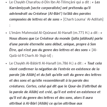
Le Chaykh Charafou d-Dîn Ibn At-Tilimçâni qui a dit :
« Les
Karrâmiyyah [secte corporaliste] ont prétendu qu’il
adviendrait au Créateur (Al-Bâri’) ta’âlâ des paroles
composées de lettres et de sons »
[Charh Louma’ Al-Adillah]
;
L’Imâm Mahmoûd Al-Qoûnawi Al-Hanafi (m.771 H.) a dit :
«
Nous disons que Le Créateur du monde (jalla jalâlouh) parle
d’une parole éternelle sans début, unique, propre à Son
Être, qui n’est pas du genre des lettres et des sons »
[Al-
Qalâ-id fî Charh Al-‘Aqâ-id] ;
Le Chaykh Al-Bâbirti Al-Hanafi (m.786 H.) a dit :
« Tout cela
vient confirmer la négation de l’entrée en existence de la
parole [de Allâh] et du fait qu’elle soit du genre des lettres
et des sons et qu’elle ressemblerait à la parole des
créatures. Certes, celui qui dit que le Qour-ân (l’attribut de
la parole de Allâh) est créé, qu’il est entré en existence et
qu’il est du genre des lettres et des sons, alors il aura
attribué à Al-Bârî (Allâh) ce qu’on attribue aux