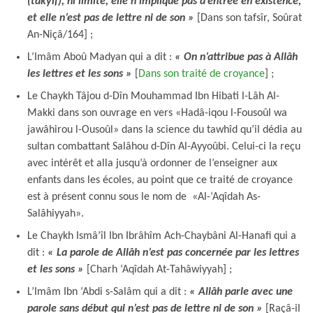
(takyîf), ni limite, elle n’implique pas d’entrée en existence,
et elle n’est pas de lettre ni de son »
[Dans son tafsîr, Soûrat
An-Niçâ/164] ;
L’Imâm Aboû Madyan qui a dit :
« On n’attribue pas à Allâh
les lettres et les sons »
[
Dans son traité de croyance
] ;
Le Chaykh Tâjou d-Dîn Mouhammad Ibn Hibati l-Lâh Al-
Makki dans son ouvrage en vers «Hadâ-iqou l-Fousoûl wa
jawâhirou l-Ousoûl» dans la science du tawhîd qu’il dédia au
sultan combattant Salâhou d-Dîn Al-Ayyoûbi. Celui-ci la reçu
avec intérêt et alla jusqu’à ordonner de l’enseigner aux
enfants dans les écoles, au point que ce traité de croyance
est à présent connu sous le nom de «Al-‘Aqîdah As-
Salâhiyyah».
Le Chaykh Ismâ’îl Ibn Ibrâhîm Ach-Chaybâni Al-Hanafi qui a
dit :
« La parole de Allâh n’est pas concernée par les lettres
et les sons »
[Charh ‘Aqîdah At-Tahâwiyyah] ;
L’Imâm Ibn ‘Abdi s-Salâm qui a dit :
« Allâh parle avec une
parole sans début qui n’est pas de lettre ni de son »
[Raçâ-il