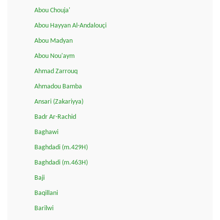
Abou Chouja'
Abou Hayyan Al-Andalouçi
Abou Madyan
Abou Nou'aym
Ahmad Zarrouq
Ahmadou Bamba
Ansari (Zakariyya)
Badr Ar-Rachid
Baghawi
Baghdadi (m.429H)
Baghdadi (m.463H)
Baji
Baqillani
Barilwi