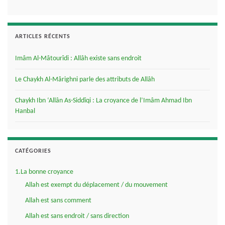
ARTICLES RÉCENTS
Imâm Al-Mâtourîdi : Allâh existe sans endroit
Le Chaykh Al-Mârighni parle des attributs de Allâh
Chaykh Ibn ‘Allân As-Siddîqi : La croyance de l’Imâm Ahmad Ibn
Hanbal
CATÉGORIES
1.La bonne croyance
Allah est exempt du déplacement / du mouvement
Allah est sans comment
Allah est sans endroit / sans direction