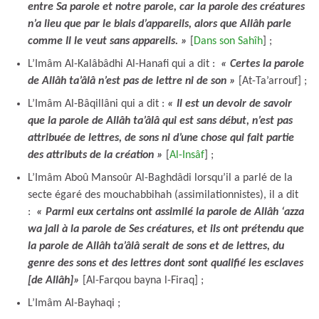
entre Sa parole et notre parole, car la parole des créatures
n’a lieu que par le biais d’appareils, alors que Allâh parle
comme Il le veut sans appareils. »
[
Dans son Sahîh
] ;
L’Imâm Al-Kalâbâdhi Al-Hanafi qui a dit :
« Certes la parole
de Allâh ta’âlâ n’est pas de lettre ni de son »
[At-Ta’arrouf] ;
L’Imâm Al-Bâqillâni qui a dit :
« Il est un devoir de savoir
que la parole de Allâh ta’âlâ qui est sans début, n’est pas
attribuée de lettres, de sons ni d’une chose qui fait partie
des attributs de la création »
[
Al-Insâf
] ;
L’Imâm Aboû Mansoûr Al-Baghdâdi lorsqu’il a parlé de la
secte égaré des mouchabbihah (assimilationnistes), il a dit
:
« Parmi eux certains ont assimilé la parole de Allâh ‘azza
wa jall à la parole de Ses créatures, et ils ont prétendu que
la parole de Allâh ta’âlâ serait de sons et de lettres, du
genre des sons et des lettres dont sont qualifié les esclaves
[de Allâh]»
[Al-Farqou bayna l-Firaq] ;
L’Imâm Al-Bayhaqi ;