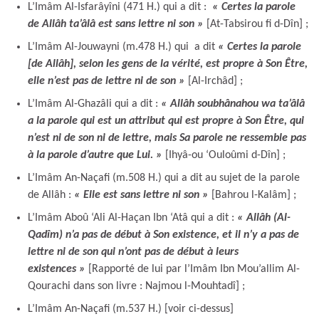
L’Imâm Al-Isfarâyîni (471 H.) qui a dit :
« Certes la parole
de Allâh ta’âlâ est sans lettre ni son »
[At-Tabsirou fi d-Dîn] ;
L’Imâm Al-Jouwayni (m.478 H.) qui a dit
« Certes la parole
[de Allâh], selon les gens de la vérité, est propre à Son Être,
elle n’est pas de lettre ni de son »
[Al-Irchâd] ;
L’Imâm Al-Ghazâli qui a dit :
« Allâh soubhânahou wa ta’âlâ
a la parole qui est un attribut qui est propre à Son Être, qui
n’est ni de son ni de lettre, mais Sa parole ne ressemble pas
à la parole d’autre que Lui. »
[Ihyâ-ou ‘Ouloûmi d-Dîn] ;
L’Imâm An-Naçafi (m.508 H.) qui a dit au sujet de la parole
de Allâh :
« Elle est sans lettre ni son »
[Bahrou l-Kalâm] ;
L’Imâm Aboû ‘Ali Al-Haçan Ibn ‘Atâ qui a dit :
« Allâh (Al-
Qadîm) n’a pas de début à Son existence, et il n’y a pas de
lettre ni de son qui n’ont pas de début à leurs
existences »
[Rapporté de lui par l’Imâm Ibn Mou’allim Al-
Qourachi dans son livre : Najmou l-Mouhtadî] ;
L’Imâm An-Naçafi (m.537 H.) [voir ci-dessus]