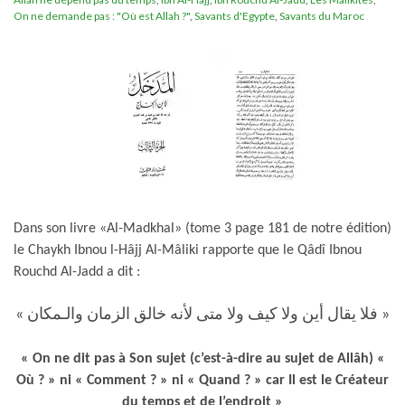
On ne demande pas : "Où est Allah ?"
,
Savants d'Egypte
,
Savants du Maroc
Dans son livre «Al-Madkhal» (tome 3 page 181 de notre édition)
le Chaykh Ibnou l-Hâjj Al-Mâliki rapporte que le Qâdî Ibnou
Rouchd Al-Jadd a dit :
« فلا يقال أين ولا كيف ولا متى لأنه خالق الزمان والـمكان »
« On ne dit pas à Son sujet (c’est-à-dire au sujet de Allâh) «
Où ? » ni « Comment ? » ni « Quand ? » car Il est le Créateur
du temps et de l’endroit »