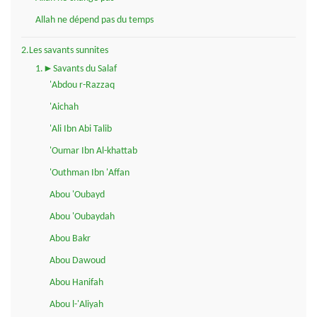
Allah ne dépend pas du temps
2.Les savants sunnites
1.►Savants du Salaf
'Abdou r-Razzaq
'Aichah
'Ali Ibn Abi Talib
'Oumar Ibn Al-khattab
'Outhman Ibn 'Affan
Abou 'Oubayd
Abou 'Oubaydah
Abou Bakr
Abou Dawoud
Abou Hanifah
Abou l-'Aliyah