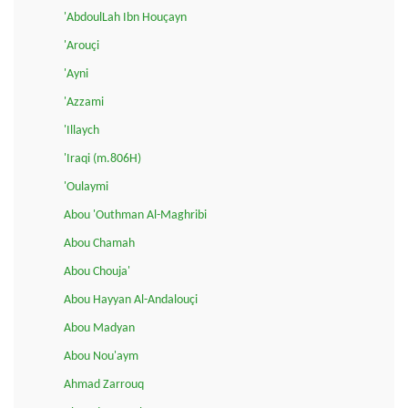
'AbdoulLah Ibn Houçayn
'Arouçi
'Ayni
'Azzami
'Illaych
'Iraqi (m.806H)
'Oulaymi
Abou 'Outhman Al-Maghribi
Abou Chamah
Abou Chouja'
Abou Hayyan Al-Andalouçi
Abou Madyan
Abou Nou'aym
Ahmad Zarrouq