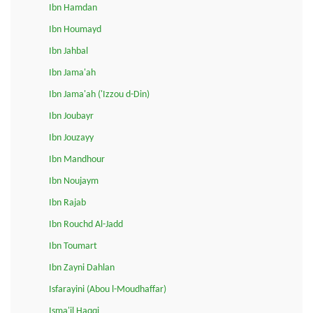
Ibn Hamdan
Ibn Houmayd
Ibn Jahbal
Ibn Jama'ah
Ibn Jama'ah ('Izzou d-Din)
Ibn Joubayr
Ibn Jouzayy
Ibn Mandhour
Ibn Noujaym
Ibn Rajab
Ibn Rouchd Al-Jadd
Ibn Toumart
Ibn Zayni Dahlan
Isfarayini (Abou l-Moudhaffar)
Isma'il Haqqi