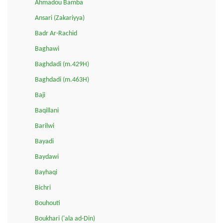
Ahmadou Bamba
Ansari (Zakariyya)
Badr Ar-Rachid
Baghawi
Baghdadi (m.429H)
Baghdadi (m.463H)
Baji
Baqillani
Barilwi
Bayadi
Baydawi
Bayhaqi
Bichri
Bouhouti
Boukhari ('ala ad-Din)