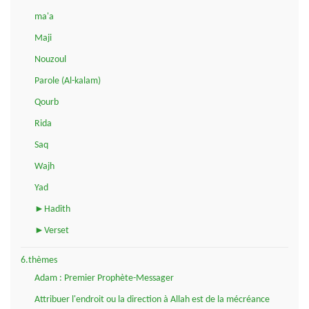
ma'a
Maji
Nouzoul
Parole (Al-kalam)
Qourb
Rida
Saq
Wajh
Yad
►Hadith
►Verset
6.thèmes
Adam : Premier Prophète-Messager
Attribuer l'endroit ou la direction à Allah est de la mécréance