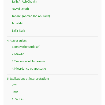
Salih Al Ach-Chaykh
Sayyid Qoutb
Tabarçi (Ahmad Ibn Abi Talib)
Tchalabi
Zakir Naik
4.Autres sujets
1.Innovations (Bid'ah)
2.Mawlid
3.Tawassoul et Tabarrouk
4.Mécréance et apostasie
5.Explications et interpretations
'Ayn
'Inda
Al-'Adhim