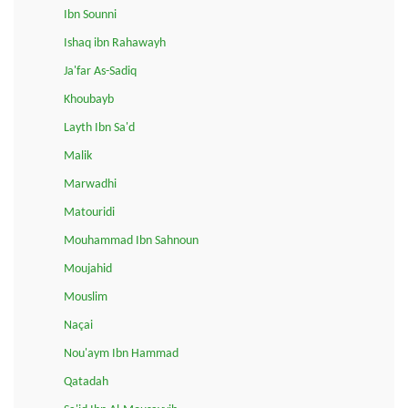
Ibn Sounni
Ishaq ibn Rahawayh
Ja'far As-Sadiq
Khoubayb
Layth Ibn Sa'd
Malik
Marwadhi
Matouridi
Mouhammad Ibn Sahnoun
Moujahid
Mouslim
Naçai
Nou'aym Ibn Hammad
Qatadah