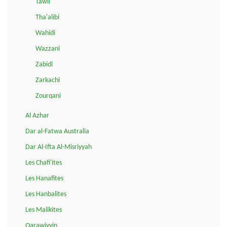
Tawil
Tha'alibi
Wahidi
Wazzani
Zabidi
Zarkachi
Zourqani
Al Azhar
Dar al-Fatwa Australia
Dar Al-Ifta Al-Misriyyah
Les Chafi'ites
Les Hanafites
Les Hanbalites
Les Malikites
Qarawiyyin