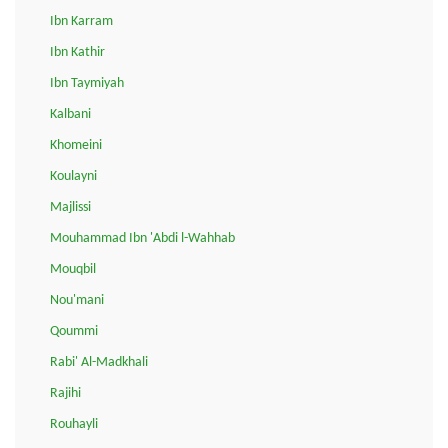
Ibn Karram
Ibn Kathir
Ibn Taymiyah
Kalbani
Khomeini
Koulayni
Majlissi
Mouhammad Ibn 'Abdi l-Wahhab
Mouqbil
Nou'mani
Qoummi
Rabi' Al-Madkhali
Rajihi
Rouhayli