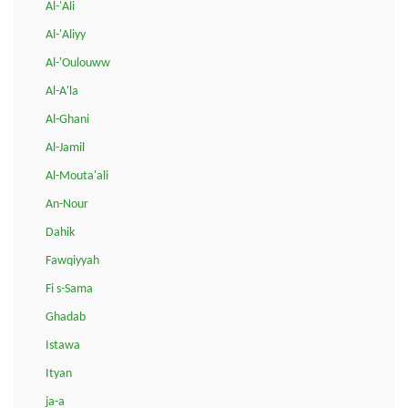
Al-'Ali
Al-'Aliyy
Al-'Oulouww
Al-A'la
Al-Ghani
Al-Jamil
Al-Mouta'ali
An-Nour
Dahik
Fawqiyyah
Fi s-Sama
Ghadab
Istawa
Ityan
ja-a