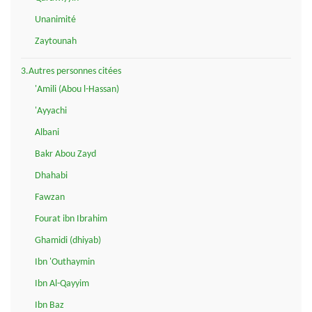
Unanimité
Zaytounah
3.Autres personnes citées
'Amili (Abou l-Hassan)
'Ayyachi
Albani
Bakr Abou Zayd
Dhahabi
Fawzan
Fourat ibn Ibrahim
Ghamidi (dhiyab)
Ibn 'Outhaymin
Ibn Al-Qayyim
Ibn Baz