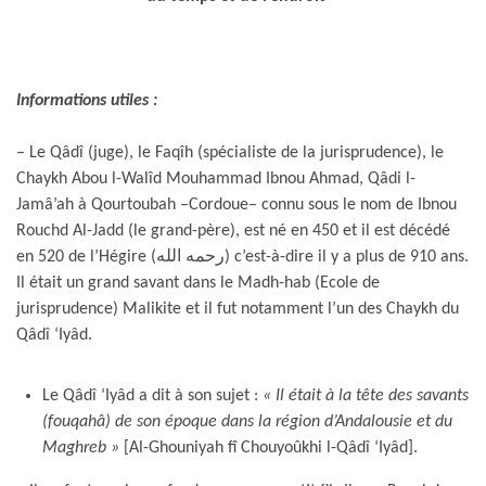
Informations utiles :
– Le Qâdî (juge), le Faqîh (spécialiste de la jurisprudence), le
Chaykh Abou l-Walîd Mouhammad Ibnou Ahmad, Qâdi l-
Jamâ’ah à Qourtoubah –Cordoue– connu sous le nom de Ibnou
Rouchd Al-Jadd (le grand-père), est né en 450 et il est décédé
en 520 de l’Hégire (رحمه الله) c’est-à-dire il y a plus de 910 ans.
Il était un grand savant dans le Madh-hab (Ecole de
jurisprudence) Malikite et il fut notamment l’un des Chaykh du
Qâdî ‘Iyâd.
Le Qâdî ‘Iyâd a dit à son sujet :
« Il était à la tête des savants
(fouqahâ) de son époque dans la région d’Andalousie et du
Maghreb »
[Al-Ghouniyah fî Chouyoûkhi l-Qâdî ‘Iyâd].