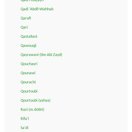
Qadi Houçayn
Qadi ‘Abdil-Wahhab
Qarafi
Qari
Qastallani
Qawouqji
Qayrawani (Ibn Abi Zayd)
Qouchayri
Qounawi
Qourachi
Qourtoubi
Qourtoubi (yahya)
Razi (m.606H)
Rifa'i
Sa'di