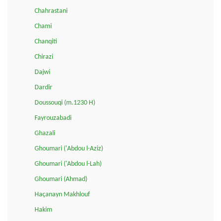
Chahrastani
Chami
Chanqiti
Chirazi
Dajwi
Dardir
Doussouqi (m.1230 H)
Fayrouzabadi
Ghazali
Ghoumari ('Abdou l-Aziz)
Ghoumari ('Abdou l-Lah)
Ghoumari (Ahmad)
Haçanayn Makhlouf
Hakim