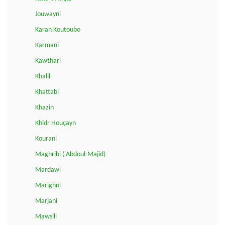
Jouwayni
Karan Koutoubo
Karmani
Kawthari
Khalil
Khattabi
Khazin
Khidr Houçayn
Kourani
Maghribi ('Abdoul-Majid)
Mardawi
Marighni
Marjani
Mawsili