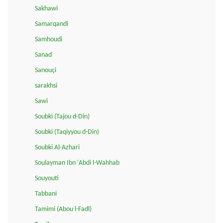
Sakhawi
Samarqandi
Samhoudi
Sanad
Sanouçi
sarakhsi
Sawi
Soubki (Tajou d-Din)
Soubki (Taqiyyou d-Din)
Soubki Al-Azhari
Soulayman Ibn 'Abdi l-Wahhab
Souyouti
Tabbani
Tamimi (Abou l-Fadl)