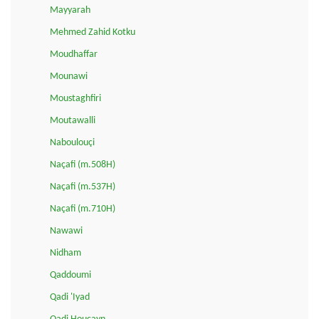
Mayyarah
Mehmed Zahid Kotku
Moudhaffar
Mounawi
Moustaghfiri
Moutawalli
Naboulouçi
Naçafi (m.508H)
Naçafi (m.537H)
Naçafi (m.710H)
Nawawi
Nidham
Qaddoumi
Qadi 'Iyad