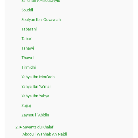
Sa'id Ibn Al-Mousayyib
Souddi
Soufyan Ibn 'Ouyaynah
Tabarani
Tabari
Tahawi
Thawri
Tirmidhi
Yahya Ibn Mou'adh
Yahya Ibn Ya'mar
Yahya Ibn Yahya
Zajjaj
Zaynou l-'Abidin
2.►Savants du Khalaf
'Abdou l-Wahhab An-Najdi