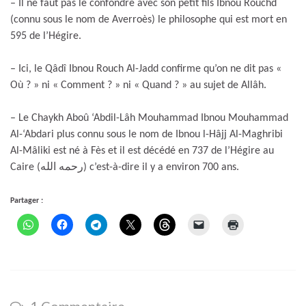
– Il ne faut pas le confondre avec son petit fils Ibnou Rouchd
(connu sous le nom de Averroès) le philosophe qui est mort en
595 de l’Hégire.
– Ici, le Qâdî Ibnou Rouch Al-Jadd confirme qu’on ne dit pas «
Où ? » ni « Comment ? » ni « Quand ? » au sujet de Allâh.
– Le Chaykh Aboû ‘Abdil-Lâh Mouhammad Ibnou Mouhammad
Al-‘Abdari plus connu sous le nom de Ibnou l-Hâjj Al-Maghribi
Al-Mâliki est né à Fès et il est décédé en 737 de l’Hégire au
Caire (رحمه الله) c’est-à-dire il y a environ 700 ans.
Partager :
1 Commentaire