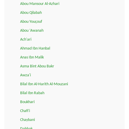
Abou Mansour Al-Azhari
Abou Qilabah
Abou Youçouf
Abou ‘Awanah
Ach'ari
Ahmad Ibn Hanbal
Anas Ibn Malik
Asma Bint Abou Bakr
Awza'i
Bilal Ibn Al-Harith Al-Mouzani
Bilal Ibn Rabah
Boukhari
Chafi'i
Chaybani
Dahhak