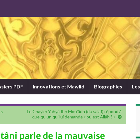
siers PDF
Innovations et Mawlid
Biographies
Les
as
Le Chaykh Yahyâ Ibn Mou’âdh (du salaf) répond à
quelqu’un qui lui demande « où est Allâh ? »
âni parle de la mauvaise