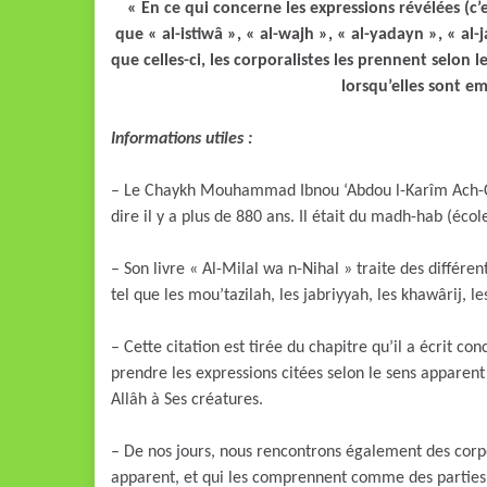
« En ce qui concerne les expressions révélées (c’
que « al-istiwâ », « al-wajh », « al-yadayn », « al-j
que celles-ci, les corporalistes les prennent selon l
lorsqu’elles sont e
Informations utiles :
– Le Chaykh Mouhammad Ibnou ‘Abdou l-Karîm Ach-Chahrastâni e
dire il y a plus de 880 ans. Il était du madh-hab (éco
– Son livre « Al-Milal wa n-Nihal » traite des différen
tel que les mou’tazilah, les jabriyyah, les khawârij,
– Cette citation est tirée du chapitre qu’il a écrit co
prendre les expressions citées selon le sens apparent e
Allâh à Ses créatures.
– De nos jours, nous rencontrons également des corpo
apparent, et qui les comprennent comme des parties 