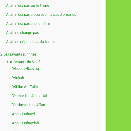
Allah n'est pas sur le trône
Allah n'est pas un corps / n'a pas d'organes
Allah n'est pas une lumière
Allah ne change pas
Allah ne dépend pas du temps
2.Les savants sunnites
1.►Savants du Salaf
'Abdou r-Razzaq
'Aichah
'Ali Ibn Abi Talib
'Oumar Ibn Al-khattab
'Outhman Ibn 'Affan
Abou 'Oubayd
Abou 'Oubaydah