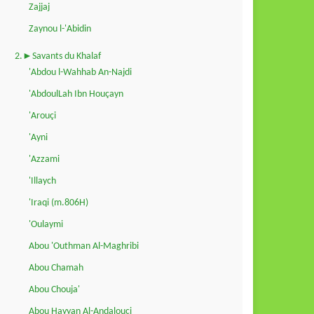
Zajjaj
Zaynou l-'Abidin
2.►Savants du Khalaf
'Abdou l-Wahhab An-Najdi
'AbdoulLah Ibn Houçayn
'Arouçi
'Ayni
'Azzami
'Illaych
'Iraqi (m.806H)
'Oulaymi
Abou 'Outhman Al-Maghribi
Abou Chamah
Abou Chouja'
Abou Hayyan Al-Andalouçi