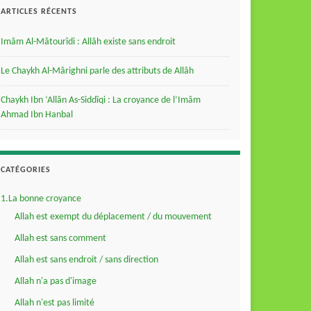
ARTICLES RÉCENTS
Imâm Al-Mâtourîdi : Allâh existe sans endroit
Le Chaykh Al-Mârighni parle des attributs de Allâh
Chaykh Ibn ‘Allân As-Siddîqi : La croyance de l’Imâm
Ahmad Ibn Hanbal
CATÉGORIES
1.La bonne croyance
Allah est exempt du déplacement / du mouvement
Allah est sans comment
Allah est sans endroit / sans direction
Allah n'a pas d'image
Allah n'est pas limité