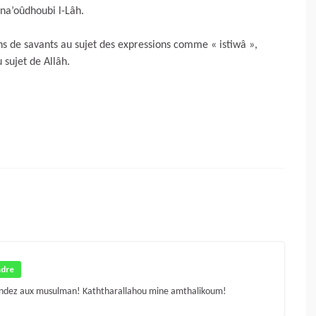
. na’oûdhoubi l-Lâh.
ns de savants au sujet des expressions comme « istiwâ »,
 sujet de Allâh.
dre
 rendez aux musulman! Kaththarallahou mine amthalikoum!