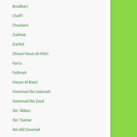
Boukhari
Chafi'i
Chaybani
Dahhak
Darimi
Dhoun-Noun Al-Misri
Farra
Fatimah
Haçan Al-Basri
Hammad Ibn Salamah
Hammad Ibn Zayd
Ibn 'Abbas
Ibn 'Oumar
Ibn Abi Dawoud