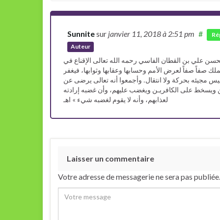
Sunnite
sur
janvier 11, 2018
à 2:51 pm
#
Ré
Auteur
الحسن علي بن القطان الفاسي رحمه الله تعالى الإقناع في
يوم القيامة والملك صفاً صفاً لعرض الأمم وحسابها وعقابها وثوابها، فيغفر
يس مجيئه بحركة ولا انتقال. وأجمعوا أنه تعالى يرضى عن
بين ويسخط على الكافريـن ويغضب عليهم، وأن غضبه إرادته
لعذابهم، وأنه لا يقوم لغضبه شيء » اهـ
Laisser un commentaire
Votre adresse de messagerie ne sera pas publiée