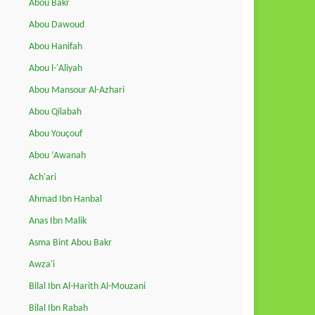
Abou Bakr
Abou Dawoud
Abou Hanifah
Abou l-'Aliyah
Abou Mansour Al-Azhari
Abou Qilabah
Abou Youçouf
Abou ‘Awanah
Ach'ari
Ahmad Ibn Hanbal
Anas Ibn Malik
Asma Bint Abou Bakr
Awza'i
Bilal Ibn Al-Harith Al-Mouzani
Bilal Ibn Rabah