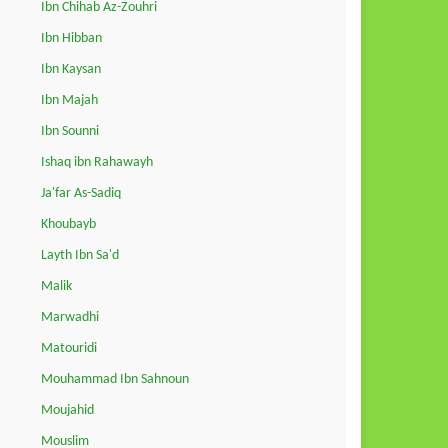
Ibn Chihab Az-Zouhri
Ibn Hibban
Ibn Kaysan
Ibn Majah
Ibn Sounni
Ishaq ibn Rahawayh
Ja'far As-Sadiq
Khoubayb
Layth Ibn Sa'd
Malik
Marwadhi
Matouridi
Mouhammad Ibn Sahnoun
Moujahid
Mouslim