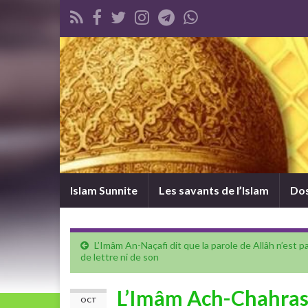
Islam Sunnite
Les savants de l’Islam
Dos
L’Imâm An-Naçafi dit que la parole de Allâh n’est p
de lettre ni de son
L’Imâm Ach-Chahrast
OCT