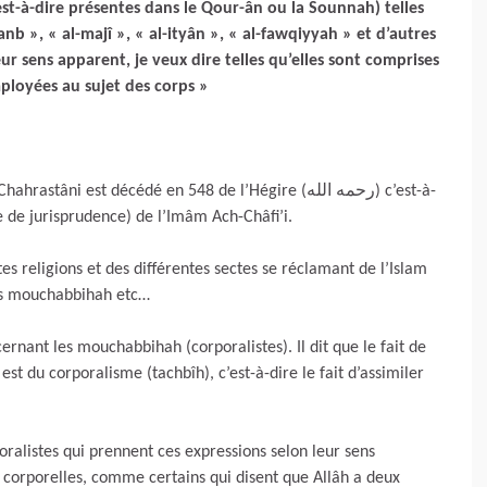
est-à-dire présentes dans le Qour-ân ou la Sounnah) telles
anb », « al-majî », « al-ityân », « al-fawqiyyah » et d’autres
eur sens apparent, je veux dire telles qu’elles sont comprises
mployées au sujet des corps »
st décédé en 548 de l’Hégire (رحمه الله) c’est-à-
le de jurisprudence) de l’Imâm Ach-Châfi’i.
tes religions et des différentes sectes se réclamant de l’Islam
 les mouchabbihah etc…
ncernant les mouchabbihah (corporalistes). Il dit que le fait de
st du corporalisme (tachbîh), c’est-à-dire le fait d’assimiler
ralistes qui prennent ces expressions selon leur sens
corporelles, comme certains qui disent que Allâh a deux