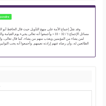
pondre
وقد نقلُ إجماع الأمة على منهج التأويل حيث قال الحافظ أبو 
مسائل الإجماع 1 / 32 – 33 « وأجمعوا أنه تعالى يجيء 
لمن يشاء من المؤمنين ويعذب منهم من يشاء، كما قال تعالى، ول
الطائعين له، وأن رضاه عنهم إرادته نعيمهم. وأجمعوا أنه يحب التوا
.