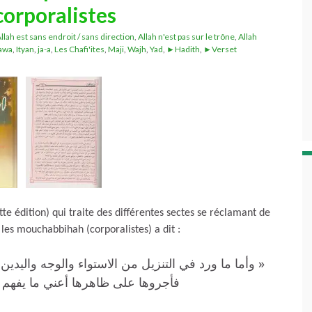
orporalistes
llah est sans endroit / sans direction
,
Allah n'est pas sur le trône
,
Allah
tawa
,
Ityan
,
ja-a
,
Les Chafi'ites
,
Maji
,
Wajh
,
Yad
,
►Hadith
,
►Verset
te édition) qui traite des différentes sectes se réclamant de
 les mouchabbihah (corporalistes) a dit :
وأما ما ورد في التنزيل من الاستواء والوجه واليدين و
فأجروها على ظاهرها أعني ما يفهم »