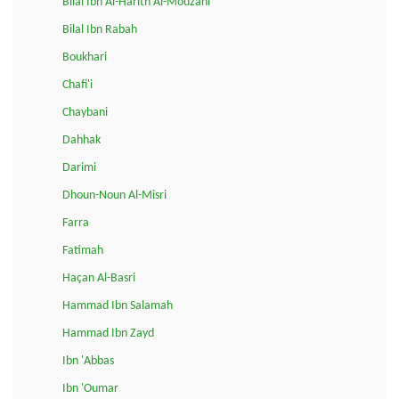
Bilal Ibn Al-Harith Al-Mouzani
Bilal Ibn Rabah
Boukhari
Chafi'i
Chaybani
Dahhak
Darimi
Dhoun-Noun Al-Misri
Farra
Fatimah
Haçan Al-Basri
Hammad Ibn Salamah
Hammad Ibn Zayd
Ibn 'Abbas
Ibn 'Oumar