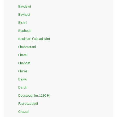
Baydawi
Bayhaqi
Bichri
Bouhouti
Boukhari ('ala ad-Din)
Chahrastani
Chami
Chanqiti
Chirazi
Dajwi
Dardir
Doussouqi (m.1230 H)
Fayrouzabadi
Ghazali