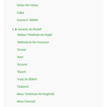
Yahya Ibn Yahya
Zajjaj
Zaynou l-'Abidin
2.►Savants du Khalaf
'Abdou l-Wahhab An-Najdi
'AbdoulLah Ibn Houçayn
'Arouçi
'Ayni
'Azzami
'Illaych
'Iraqi (m.806H)
'Oulaymi
Abou 'Outhman Al-Maghribi
Abou Chamah