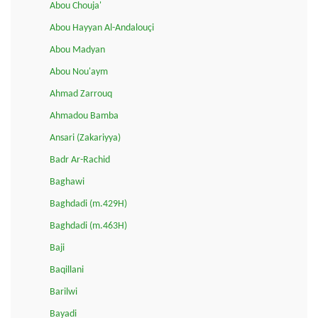
Abou Chouja'
Abou Hayyan Al-Andalouçi
Abou Madyan
Abou Nou'aym
Ahmad Zarrouq
Ahmadou Bamba
Ansari (Zakariyya)
Badr Ar-Rachid
Baghawi
Baghdadi (m.429H)
Baghdadi (m.463H)
Baji
Baqillani
Barilwi
Bayadi