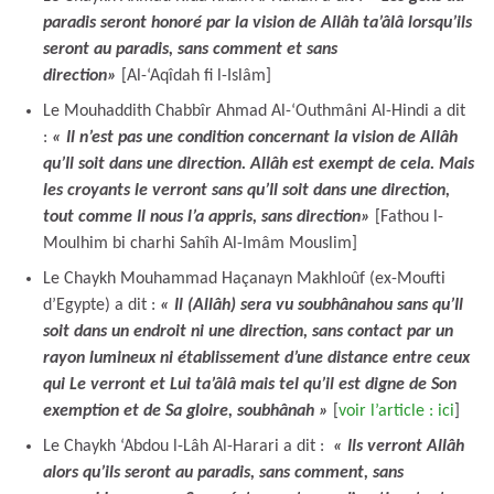
paradis seront honoré par la vision de Allâh ta’âlâ lorsqu’ils
seront au paradis, sans comment et sans
direction
»
[Al-‘Aqîdah fi l-Islâm]
Le Mouhaddith Chabbîr Ahmad Al-‘Outhmâni Al-Hindi a dit
:
« Il n’est pas une condition concernant la vision de Allâh
qu’Il soit dans une direction. Allâh est exempt de cela. Mais
les croyants le verront sans qu’Il soit dans une direction,
tout comme Il nous l’a appris, sans direction
»
[Fathou l-
Moulhim bi charhi Sahîh Al-Imâm Mouslim]
Le Chaykh Mouhammad Haçanayn Makhloûf (ex-Moufti
d’Egypte) a dit :
« Il (Allâh) sera vu soubhânahou sans qu’Il
soit dans un endroit ni une direction, sans contact par un
rayon lumineux ni établissement d’une distance entre ceux
qui Le verront et Lui ta’âlâ mais tel qu’il est digne de Son
exemption et de Sa gloire, soubhânah »
[
voir l’article : ici
]
Le Chaykh ‘Abdou l-Lâh Al-Harari a dit :
« Ils verront Allâh
alors qu’ils seront au paradis, sans comment, sans