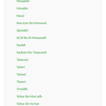
Moujahid
Mouslim
Naçai
Nou'aym Ibn Hammad
Qatadah
Sa'id Ibn Al-Mousayyib
Souddi
Soufyan Ibn 'Ouyaynah
Tabarani
Tabari
Tahawi
Thawri
Tirmidhi
Yahya Ibn Mou'adh
Yahya Ibn Ya'mar