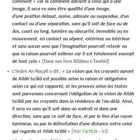
comment » car le comment advient à celui qui a une
image, Il sera vu sans être qualifié d’une image,
d’une position debout, assise, adossée ou suspendue, d’un
contact ou d’une séparation, sans qu’Il soit de face ou de
dos, court ou long, lumière ou obscurité, immobile ou en
mouvement, en contact ou séparé, extérieur ou intérieur
et sans aucun sens que l’imagination pourrait retenir ou
que la raison pourrait estimer car Il est totalement exempt
de tout cela »
[Dans son livre Kitâbou t-Tawhîd]
L’Imâm An-Naçafi a dit :
« La vision que les croyants auront
de Allâh ta’âlâ est possible selon la raison et obligatoire
selon ce qui est rapporté, et les preuves selon les textes
sont parvenues concernant l’obligation de la vision de Allâh
ta’âlâ par les croyants dans la résidence de l’au-delà. Ainsi,
Il sera vu sans qu’Il soit dans un endroit ni dans une
direction, sans que ce soit de face, ni par le lien d’un rayon
lumineux, ou par la délimitation d’une distance entre celui
qui regarde et Allâh ta’âlâ »
[
Voir l’article : ici
]