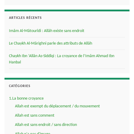
ARTICLES RÉCENTS
Imâm Al-Mâtourîdi : Allâh existe sans endroit
Le Chaykh Al-Mârighni parle des attributs de Allâh
Chaykh Ibn ‘Allân As-Siddîqi : La croyance de l’Imâm Ahmad Ibn
Hanbal
CATÉGORIES
1.La bonne croyance
Allah est exempt du déplacement / du mouvement
Allah est sans comment
Allah est sans endroit / sans direction