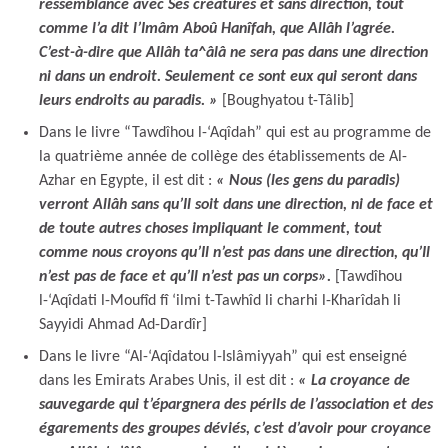
ressemblance avec Ses créatures et sans direction, tout
comme l’a dit l’Imâm Aboû Hanîfah, que Allâh l’agrée.
C’est-à-dire que Allâh ta^âlâ ne sera pas dans une direction
ni dans un endroit. Seulement ce sont eux qui seront dans
leurs endroits au paradis. »
[Boughyatou t-Tâlib]
Dans le livre “Tawdîhou l-‘Aqîdah” qui est au programme de
la quatrième année de collège des établissements de Al-
Azhar en Egypte, il est dit :
« Nous (les gens du paradis)
verront Allâh sans qu’Il soit dans une direction, ni de face et
de toute autres choses impliquant le comment, tout
comme nous croyons qu’Il n’est pas dans une direction, qu’Il
n’est pas de face et qu’Il n’est pas un corps».
[Tawdîhou
l-‘Aqîdati l-Moufîd fî ‘ilmi t-Tawhîd li charhi l-Kharîdah li
Sayyidi Ahmad Ad-Dardîr]
Dans le livre “Al-‘Aqîdatou l-Islâmiyyah” qui est enseigné
dans les Emirats Arabes Unis, il est dit :
« La croyance de
sauvegarde qui t’épargnera des périls de l’association et des
égarements des groupes déviés, c’est d’avoir pour croyance