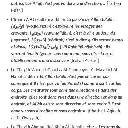
autres, car Allah n’est pas vu dans une direction. »
[Fathou
l-Bârî]
L’Imâm Al-Qastallâni a dit :
« La parole de Allâh ta’âlâ :
{وُجُوهٌ} (woujoûhoun) c’est-à-dire les visages des
croyants, {يَومَئِذٍ} (yawma’idhin), c’est-à-dire au Jour du
jugement, {نَاضِرَةٌ} (nâdirah) c’est-à-dire qu’ils seront beaux
et doux, {إِلَى رَبِّهَا نَاظِرَةٌ} (‘ilâ Rabbihâ nâdhirah) : ils
verront leur Seigneur sans comment, sans direction, ni
établissement d’une distance »
[Irchâd As-Sârî]
Le Chaykh ‘Abdou l-Ghaniyy Al-Ghounaymi Al-Maydâni Al-
Hanafi a dit :
« Et Allâh ta’âlâ n’est pas un corps, par
conséquent Il n’est pas vu (au Paradis) comme sont vus les
corps. Les créatures sont dans des directions et dans des
endroits, elles sont donc vues dans une direction et dans un
endroit, et Allâh existe sans direction et sans endroit Il est
donc vu sans direction et sans endroit »
[Charh al-‘Aqîdah
at-Tahâwiyyah]
Le Chaykh Ahmad Ridâ Khân Al-Hanafi a dit :
« Les gens du