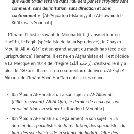
que Allâh ta’âlâ sera vu dans l’au-delà par les croyants sans
comment, sans délimitation, sans direction et sans
confinement »
. [Al-‘Aqîdatou l-Islâmiyyah : At-Tawhîd fi l-
Kitâbi wa s-Sounnah]
– L’Imâm, l’Illustre savant, le Mouhaddith (transmetteur du
Hadîth), le Faqîh (spécialiste de la jurisprudence), le Chaykh
Moullâ ‘Ali Al-Qârî est un grand savant du madh-hab (école de
jurisprudence) Hanafite, il est né en Afghanistan et il est décédé
à La Mecque en 1014 de l’hégire (رحمه الله), c’est-à-dire il y a
plus de 430 ans. Il a écrit un commentaire du livre « Al-Fiqh Al-
Akbar » de l’Imâm Aboû Hanîfah qui est très connu.
Ibn ‘Âbidîn Al-Hanafi a dit à son sujet :
« Al-‘Allâmah
(l’illustre savant) ‘Ali Al-Qârî, le dernier de ceux qui sont
enraciné [dans la science] »
[Raddou l-Mouhtâr]
Ibn ‘Âbidîn Al-Hanafi a dit également à son sujet :
« Le
dernier des spécialistes de la récitation, des spécialistes du
fiqh, des spécialistes de la science du hadîth, l’élite des