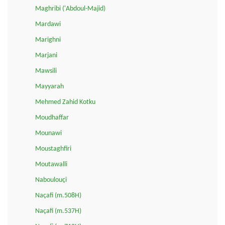
Maghribi ('Abdoul-Majid)
Mardawi
Marighni
Marjani
Mawsili
Mayyarah
Mehmed Zahid Kotku
Moudhaffar
Mounawi
Moustaghfiri
Moutawalli
Naboulouçi
Naçafi (m.508H)
Naçafi (m.537H)