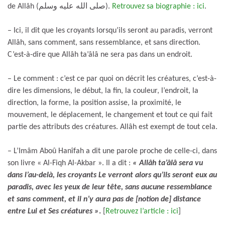
de Allâh (صلى الله عليه وسلم).
Retrouvez sa biographie : ici
.
– Ici, il dit que les croyants lorsqu’ils seront au paradis, verront
Allâh, sans comment, sans ressemblance, et sans direction.
C’est-à-dire que Allâh ta’âlâ ne sera pas dans un endroit.
– Le comment : c’est ce par quoi on décrit les créatures, c’est-à-
dire les dimensions, le début, la fin, la couleur, l’endroit, la
direction, la forme, la position assise, la proximité, le
mouvement, le déplacement, le changement et tout ce qui fait
partie des attributs des créatures. Allâh est exempt de tout cela.
– L’Imâm Aboû Hanîfah a dit une parole proche de celle-ci, dans
son livre « Al-Fiqh Al-Akbar ». Il a dit :
« Allâh ta’âlâ sera vu
dans l’au-delà, les croyants Le verront alors qu’ils seront eux au
paradis, avec les yeux de leur tête, sans aucune ressemblance
et sans comment, et il n’y aura pas de [notion de] distance
entre Lui et Ses créatures »
.
[
Retrouvez l’article : ici
]