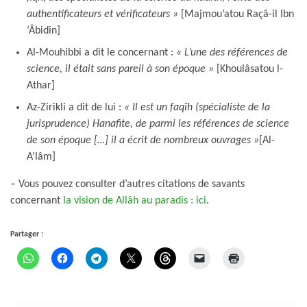
authentificateurs et vérificateurs »
[Majmou’atou Raçâ-il Ibn
‘Âbidîn]
Al-Mouhibbi a dit le concernant :
« L’une des références de
science, il était sans pareil à son époque »
[Khoulâsatou l-
Athar]
Az-Zirikli a dit de lui :
« Il est un faqîh (spécialiste de la
jurisprudence) Hanafite, de parmi les références de science
de son époque […] il a écrit de nombreux ouvrages »
[Al-
A’lâm]
– Vous pouvez consulter d’autres citations de savants
concernant
la vision de Allâh au paradis : ici
.
Partager :