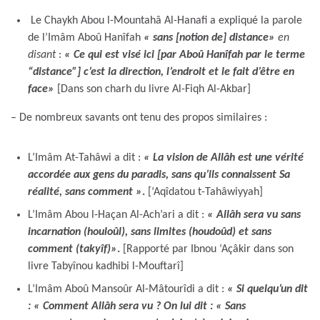
Le Chaykh Abou l-Mountahâ Al-Hanafi a expliqué la parole
de l’Imâm Aboû Hanîfah
« sans [notion de] distance»
en
disant
:
« Ce qui est visé ici [par Aboû Hanîfah par le terme
“distance”] c’est la direction, l’endroit et le fait d’être en
face»
[Dans son charh du livre Al-Fiqh Al-Akbar]
– De nombreux savants ont tenu des propos similaires :
L’Imâm At-Tahâwi a dit :
« La vision de Allâh est une vérité
accordée aux gens du paradis, sans qu’ils connaissent Sa
réalité, sans comment »
.
[‘Aqîdatou t-Tahâwiyyah]
L’Imâm Abou l-Haçan Al-Ach’ari a dit :
« Allâh sera vu sans
incarnation (houloûl), sans limites (houdoûd) et sans
comment (takyîf)»
.
[Rapporté par Ibnou ‘Açâkir dans son
livre Tabyînou kadhibi l-Mouftarî]
L’Imâm Aboû Mansoûr Al-Mâtourîdi a dit :
« Si quelqu’un dit
: « Comment Allâh sera vu ? On lui dit : « Sans