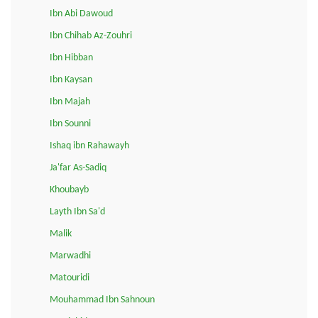
Ibn Abi Dawoud
Ibn Chihab Az-Zouhri
Ibn Hibban
Ibn Kaysan
Ibn Majah
Ibn Sounni
Ishaq ibn Rahawayh
Ja'far As-Sadiq
Khoubayb
Layth Ibn Sa'd
Malik
Marwadhi
Matouridi
Mouhammad Ibn Sahnoun