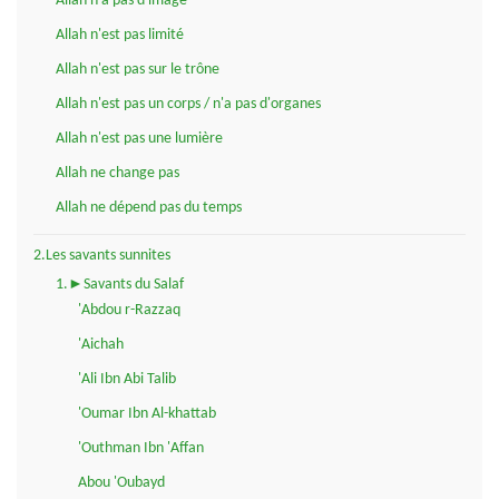
Allah n'a pas d'image
Allah n'est pas limité
Allah n'est pas sur le trône
Allah n'est pas un corps / n'a pas d'organes
Allah n'est pas une lumière
Allah ne change pas
Allah ne dépend pas du temps
2.Les savants sunnites
1.►Savants du Salaf
'Abdou r-Razzaq
'Aichah
'Ali Ibn Abi Talib
'Oumar Ibn Al-khattab
'Outhman Ibn 'Affan
Abou 'Oubayd