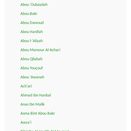
Abou 'Oubaydah
Abou Bakr
Abou Dawoud
Abou Hanifah
Abou l-'Aliyah
Abou Mansour Al-Azhari
Abou Qilabah
Abou Youçouf
Abou ‘Awanah
Ach'ari
Ahmad Ibn Hanbal
Anas Ibn Malik
Asma Bint Abou Bakr
Awza'i