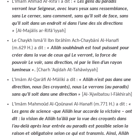
L’Imâm Ahmad Ar-Rifâ’i a dit :
« Les gens du paradis
verront leur Seigneur, avec leurs yeux sans ressemblance,
sans Le cerner, sans comment, sans qu’Il soit de face, sans
qu’Il soit dans un endroit ni dans l’une des six directions
»
[Al-Majâlis ar-Rifâ’iyyah]
Le Chaykh Ismâ’îl Ibn Ibrâhîm Ach-Chaybâni Al-Hanafi
(m.629 H.) a dit :
« Allâh soubhânah est tout puissant pour
créer dans la vue de ceux qui Le verront, la force de
pouvoir Le voir, sans direction, ni par le lien d’un rayon
lumineux »
.
[Charh ‘Aqîdah At-Tahâwiyyah]
L’Imâm Al-Qarâfi Al-Mâliki a dit :
« Allâh n’est pas dans une
direction, nous (les croyants), nous Le verrons (au paradis)
sans qu’Il soit dans une direction »
[Al-’Ajwibatou l-Fâkhirah]
L’Imâm Mahmoûd Al-Qoûnawi Al-Hanafi (m.771 H.) a dit :
«
Les gens de science -que Allâh leur accorde la victoire – ont
dit : la vision de Allâh ta’âlâ par la vue des croyants dans
l’au-delà après leur entrée au paradis est possible selon la
raison et obligatoire selon ce qui est transmis. Ainsi, Allâh