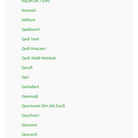
Naçafi (m.710H)
Nawawi
Nidham
Qaddoumi
Qadi 'Iyad
Qadi Houçayn
Qadi ‘Abdil-Wahhab
Qarafi
Qari
Qastallani
Qawouqji
Qayrawani (Ibn Abi Zayd)
Qouchayri
Qounawi
Qourachi