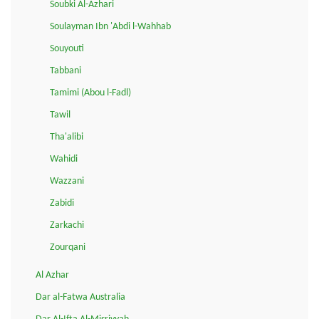
Soubki Al-Azhari
Soulayman Ibn 'Abdi l-Wahhab
Souyouti
Tabbani
Tamimi (Abou l-Fadl)
Tawil
Tha'alibi
Wahidi
Wazzani
Zabidi
Zarkachi
Zourqani
Al Azhar
Dar al-Fatwa Australia