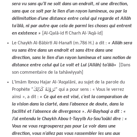
sera vu sans qu’Il ne soit dans un endroit, ni une direction,
sans que ce soit par le lien d’un rayon lumineux, ou par la
délimitation d’une distance entre celui qui regarde et Allâh
ta’âlâ, ni par autre que cela de parmi les choses qui entrent
en existence »
[Al-Qalâ-id fî Charh Al-‘Aqâ-id]
Le Chaykh Al-Bâbirti Al-Hanafi (m.786 H.) a dit :
« Allâh sera
vu sans être dans un endroit et sans être dans une
direction, sans le lien d’un rayon lumineux et sans notion de
distance entre celui qui Le voit et Lui (Allâh) ta’âlâ»
[Dans
son commentaire de la tahâwiyyah]
L’Imâm Ibnou Hajar Al-‘Asqalâni, au sujet de la parole du
Prophète “تَرَوْنَهُ كَذَلِكَ” qui a pour sens : « Vous le verrez
ainsi », a dit :
« Ce qui en est visé, c’est la comparaison de
la vision dans la clarté, dans l’absence de doute, dans la
facilité et l’absence de divergence ». Al-Bayhaqi a dit : «
J’ai entendu le Chaykh Abou t-Tayyib As-Sou’loûki dire : «
Vous ne vous regrouperez pas pour Le voir dans une
direction, vous n’allez pas vous rassembler les uns aux