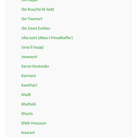
Ibn Rajab
Ibn Rouchd Al-Jadd
Ibn Toumart
Ibn Zayni Dahlan
Isfarayini (Abou l-Moudhaffar)
Isma'il Haqqi
Jouwayni
Karan Koutoubo
Karmani
Kawthari
Khalil
Khattabi
Khazin
Khidr Houçayn
Kourani