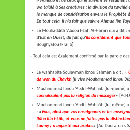
l-Wahhâb et de ceux qui le suivent se résument à
wa ta’âlâ à Ses créatures ; la division du tawhîd
En tout cela, il n’a fait que suivre Ahmad Ibn T
Le Mouhaddith ‘Abdou l-Lâh Al-Harari qui a dit :
«
d’Est en Ouest, du fait qu’
ils considèrent que to
Boughyatou t-Tâlib]
– Tout cela est également confirmé par la parole de
Le wahhabite Soulaymân Ibnou Sahmân a dit :
«
da’wah du Chaykh
[il vise Mouhammad Ibnou ‘A
Mouhammad Ibnou ‘Abdi l-Wahhâb (lui-même) a 
connaissaient pas la religion du messager
»
[Ad-D
Mouhammad Ibnou ‘Abdi l-Wahhâb (lui-même) a dit
:
«
Vous, ainsi que vos enseignants et les enseign
ilâha illa l-Lâh, et vous ne faites pas la distinc
Lou-ayy a apporté aux arabes
»
[Ad-Dourarou s-Sa