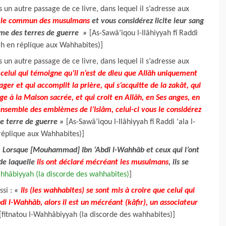
un autre passage de ce livre, dans lequel il s’adresse aux
t le commun des musulmans
et vous considérez licite leur sang
mme des terres de guerre
»
[As-Sawâ’iqou l-Ilâhiyyah fî Raddi
âh en réplique aux Wahhabites)]
un autre passage de ce livre, dans lequel il s’adresse aux
celui qui témoigne qu’il n’est de dieu que Allâh uniquement
 et qui accomplit la prière, qui s’acquitte de la zakât, qui
e à la Maison sacrée, et qui croit en Allâh, en Ses anges, en
’ensemble des emblèmes de l’Islâm, celui-ci vous le considérez
e terre de guerre »
[As-Sawâ’iqou l-Ilâhiyyah fî Raddi ‘ala l-
réplique aux Wahhabites)]
«
Lorsque [Mouhammad] Ibn ‘Abdi l-Wahhâb et ceux qui l’ont
de laquelle
ils ont déclaré mécréant les musulmans
, ils se
ahhâbiyyah (la discorde des wahhabites)
]
ssi :
«
Ils (les wahhabites) se sont mis à croire que celui qui
 l-Wahhâb, alors il est un mécréant (kâfir), un associateur
[fitnatou l-Wahhâbiyyah (la discorde des wahhabites)]