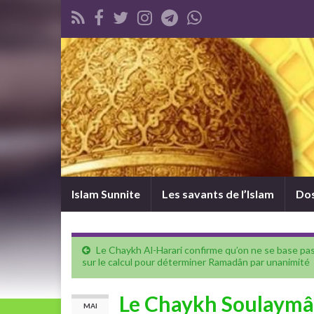
Islam Sunnite
Les savants de l’Islam
Dos
Le Chaykh Al-Harari confirme qu’on ne se base pa
sur le calcul pour déterminer Ramadân par unanimité
Le Chaykh Soulaymâ
MAI