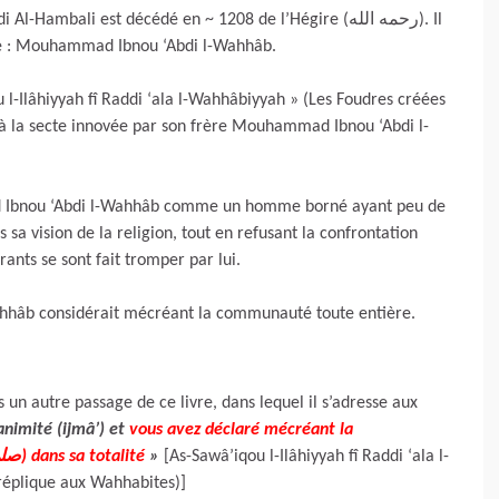
bali est décédé en ~ 1208 de l’Hégire (رحمه الله). Il
ite : Mouhammad Ibnou ‘Abdi l-Wahhâb.
 l-Ilâhiyyah fî Raddi ‘ala l-Wahhâbiyyah » (Les Foudres créées
 à la secte innovée par son frère Mouhammad Ibnou ‘Abdi l-
mad Ibnou ‘Abdi l-Wahhâb comme un homme borné ayant peu de
sa vision de la religion, tout en refusant la confrontation
rants se sont fait tromper par lui.
hhâb considérait mécréant la communauté toute entière.
un autre passage de ce livre, dans lequel il s’adresse aux
animité (ijmâ’) et
vous avez déclaré mécréant la
communauté de Mouhammad (صلى الله عليه وسلم) dans sa totalité
»
[As-Sawâ’iqou l-Ilâhiyyah fî Raddi ‘ala l-
réplique aux Wahhabites)]