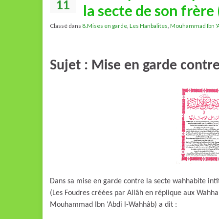
11
la secte de son frère
Classé dans
8.Mises en garde
,
Les Hanbalites
,
Mouhammad Ibn 'A
Sujet : Mise en garde contr
Dans sa mise en garde contre la secte wahhabite intit
(Les Foudres créées par Allâh en réplique aux Wahhab
Mouhammad Ibn ‘Abdi l-Wahhâb) a dit :