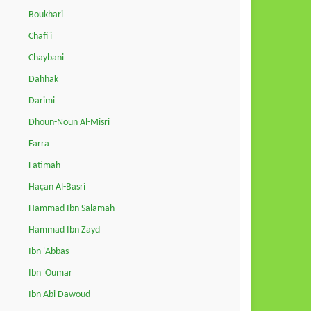
Boukhari
Chafi'i
Chaybani
Dahhak
Darimi
Dhoun-Noun Al-Misri
Farra
Fatimah
Haçan Al-Basri
Hammad Ibn Salamah
Hammad Ibn Zayd
Ibn 'Abbas
Ibn 'Oumar
Ibn Abi Dawoud