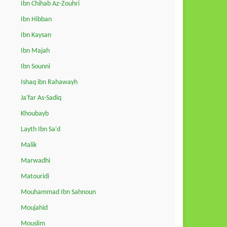
Ibn Chihab Az-Zouhri
Ibn Hibban
Ibn Kaysan
Ibn Majah
Ibn Sounni
Ishaq ibn Rahawayh
Ja'far As-Sadiq
Khoubayb
Layth Ibn Sa'd
Malik
Marwadhi
Matouridi
Mouhammad Ibn Sahnoun
Moujahid
Mouslim