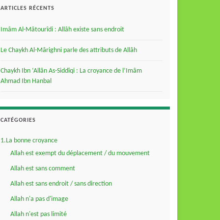
ARTICLES RÉCENTS
Imâm Al-Mâtourîdi : Allâh existe sans endroit
Le Chaykh Al-Mârighni parle des attributs de Allâh
Chaykh Ibn ‘Allân As-Siddîqi : La croyance de l’Imâm
Ahmad Ibn Hanbal
CATÉGORIES
1.La bonne croyance
Allah est exempt du déplacement / du mouvement
Allah est sans comment
Allah est sans endroit / sans direction
Allah n'a pas d'image
Allah n'est pas limité