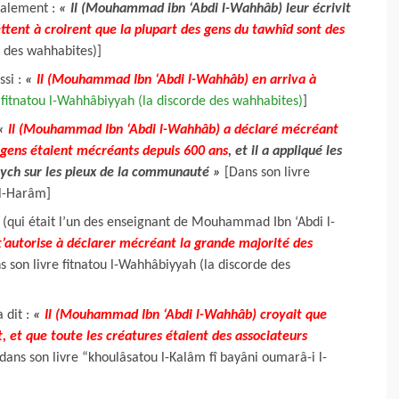
galement :
« Il (Mouhammad ibn ‘Abdi l-Wahhâb) leur écrivit
ettent à croirent que la plupart des gens du tawhîd sont des
e des wahhabites)]
ssi :
«
Il (Mouhammad Ibn ‘Abdi l-Wahhâb) en arriva à
 fitnatou l-Wahhâbiyyah (la discorde des wahhabites)
]
«
Il (Mouhammad Ibn ‘Abdi l-Wahhâb) a déclaré mécréant
 gens étaient mécréants depuis 600 ans
, et il a appliqué les
aych sur les pieux de la communauté »
[Dans son livre
 l-Harâm]
ui était l’un des enseignant de Mouhammad Ibn ‘Abdi l-
t’autorise à déclarer mécréant la grande majorité des
 son livre fitnatou l-Wahhâbiyyah (la discorde des
 dit :
«
Il (Mouhammad Ibn ‘Abdi l-Wahhâb) croyait que
nt, et que toute les créatures étaient des associateurs
ans son livre “khoulâsatou l-Kalâm fî bayâni oumarâ-i l-