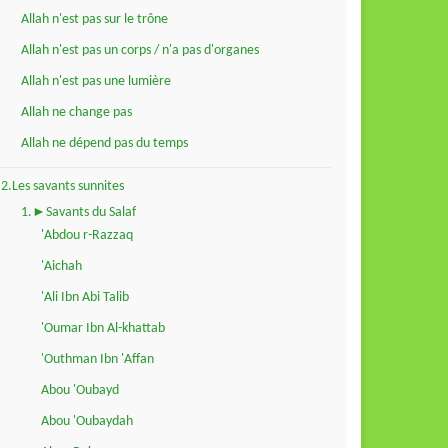
Allah n'est pas sur le trône
Allah n'est pas un corps / n'a pas d'organes
Allah n'est pas une lumière
Allah ne change pas
Allah ne dépend pas du temps
2.Les savants sunnites
1.►Savants du Salaf
'Abdou r-Razzaq
'Aichah
'Ali Ibn Abi Talib
'Oumar Ibn Al-khattab
'Outhman Ibn 'Affan
Abou 'Oubayd
Abou 'Oubaydah