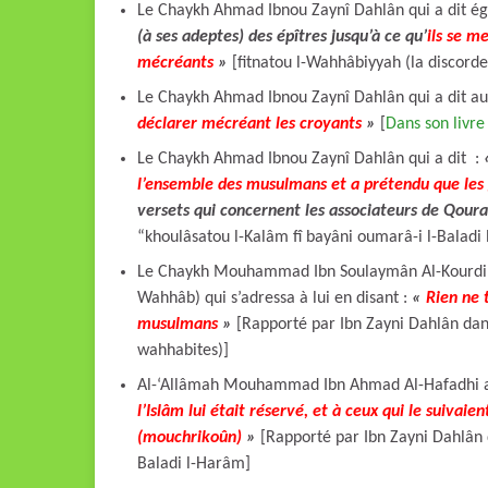
Le Chaykh Ahmad Ibnou Zaynî Dahlân qui a dit é
(à ses adeptes) des épîtres jusqu’à ce qu’
ils se m
mécréants
»
[fitnatou l-Wahhâbiyyah (la discord
Le Chaykh Ahmad Ibnou Zaynî Dahlân qui a dit au
déclarer mécréant les croyants
»
[
Dans son livre
Le Chaykh Ahmad Ibnou Zaynî Dahlân qui a dit :
l’ensemble des musulmans et a prétendu que les
versets qui concernent les associateurs de Qour
“khoulâsatou l-Kalâm fî bayâni oumarâ-i l-Baladi
Le Chaykh Mouhammad Ibn Soulaymân Al-Kourdi (q
Wahhâb) qui s’adressa à lui en disant :
«
Rien ne 
musulmans
»
[Rapporté par Ibn Zayni Dahlân dans
wahhabites)]
Al-‘Allâmah Mouhammad Ibn Ahmad Al-Hafadhi a
l’Islâm lui était réservé, et à ceux qui le suivaie
(mouchrikoûn)
»
[Rapporté par Ibn Zayni Dahlân d
Baladi l-Harâm]