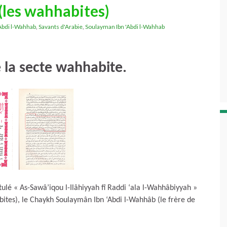
 (les wahhabites)
bdi l-Wahhab
,
Savants d'Arabie
,
Soulayman Ibn 'Abdi l-Wahhab
e la secte wahhabite.
ulé « As-Sawâ’iqou l-Ilâhiyyah fî Raddi ‘ala l-Wahhâbiyyah »
ites), le Chaykh Soulaymân Ibn ‘Abdi l-Wahhâb (le frère de