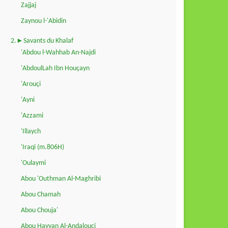
Zajjaj
Zaynou l-'Abidin
2.►Savants du Khalaf
'Abdou l-Wahhab An-Najdi
'AbdoulLah Ibn Houçayn
'Arouçi
'Ayni
'Azzami
'Illaych
'Iraqi (m.806H)
'Oulaymi
Abou 'Outhman Al-Maghribi
Abou Chamah
Abou Chouja'
Abou Hayyan Al-Andalouçi