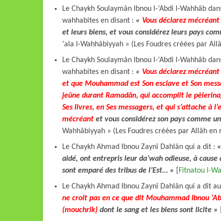
Le Chaykh Soulaymân Ibnou l-‘Abdi l-Wahhâb dans 
wahhabites en disant :
«
Vous déclarez mécréan
et leurs biens, et
vous considérez leurs pays co
‘ala l-Wahhâbiyyah » (Les Foudres créées par All
Le Chaykh Soulaymân Ibnou l-‘Abdi l-Wahhâb dans 
wahhabites en disant :
«
Vous déclarez mécréant 
et que Mouhammad est Son esclave et Son messager
jeûne durant Ramadân, qui accomplit le pèlerinag
Ses livres, en Ses messagers, et qui s’attache à l
mécréant
et vous considérez son pays comme un
Wahhâbiyyah » (Les Foudres créées par Allâh en 
Le Chaykh Ahmad Ibnou Zaynî Dahlân qui a dit :
aidé, ont entrepris leur da’wah odieuse, à cause 
sont emparé des tribus de l’Est…
»
[
Fitnatou l-W
Le Chaykh Ahmad Ibnou Zaynî Dahlân qui a dit au
ne croit pas en ce que dit Mouhammad Ibnou ‘Abdi
(mouchrik)
dont le sang et les biens sont licite »