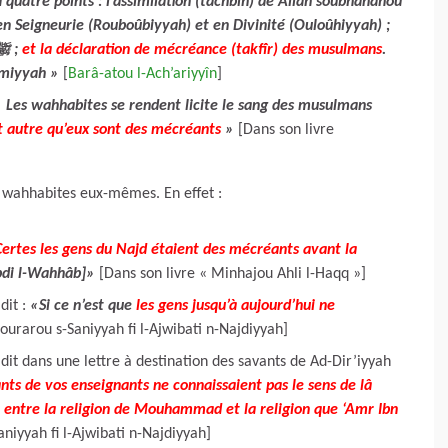
 quatre points : l’assimilation (tachbîh) de Allâh soubhânahou
 en Seigneurie (Rouboûbiyyah) et en Divinité (Ouloûhiyyah) ;
le manque de considération envers le Prophète ﷺ ;
et la déclaration de mécréance (takfîr) des musulmans
.
aymiyyah »
[
Barâ-atou l-Ach’ariyyîn
]
 Les wahhabites se rendent licite le sang des musulmans
ut autre qu’eux sont des mécréants
»
[Dans son livre
s wahhabites eux-mêmes. En effet :
Certes les gens du Najd étaient des mécréants avant la
bdi l-Wahhâb]»
[Dans son livre « Minhajou Ahli l-Haqq »]
dit :
«Si ce n’est que
les gens jusqu’à aujourd’hui ne
ourarou s-Saniyyah fi l-Ajwibati n-Najdiyyah]
 dans une lettre à destination des savants de Ad-Dir’iyyah
ants de vos enseignants ne connaissaient pas le sens de lâ
tion entre la religion de Mouhammad et la religion que ‘Amr Ibn
niyyah fi l-Ajwibati n-Najdiyyah]