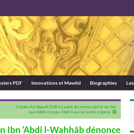
siers PDF
Innovations et Mawlid
Biographies
Les
s
L’Imâm An-Naçafi (508 h.) parle du terme yad et du fait
que Allâh n’a pas d’œil ni aucun autre organe
n Ibn ‘Abdi l-Wahhâb dénonce