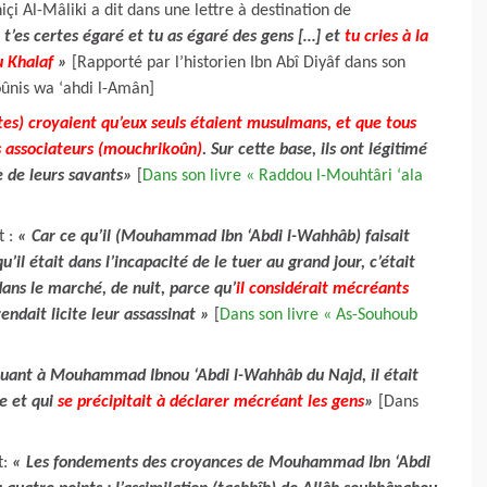
 Al-Mâliki a dit dans une lettre à destination de
u t’es certes égaré et tu as égaré des gens […] et
tu cries à la
u Khalaf
»
[Rapporté par l’historien Ibn Abî Diyâf dans son
oûnis wa ‘ahdi l-Amân]
ites) croyaient qu’eux seuls étaient musulmans, et que tous
s associateurs (mouchrikoûn)
. Sur cette base, ils ont légitimé
e de leurs savants»
[
Dans son livre « Raddou l-Mouhtâri ‘ala
t :
« Car ce qu’il (Mouhammad Ibn ‘Abdi l-Wahhâb) faisait
u’il était dans l’incapacité de le tuer au grand jour, c’était
dans le marché, de nuit, parce qu’
il considérait mécréants
rendait licite leur assassinat »
[
Dans son livre « As-Souhoub
uant à Mouhammad Ibnou ‘Abdi l-Wahhâb du Najd, il était
e et qui
se précipitait à déclarer mécréant les gens
»
[Dans
t:
« Les fondements des croyances de Mouhammad Ibn ‘Abdi