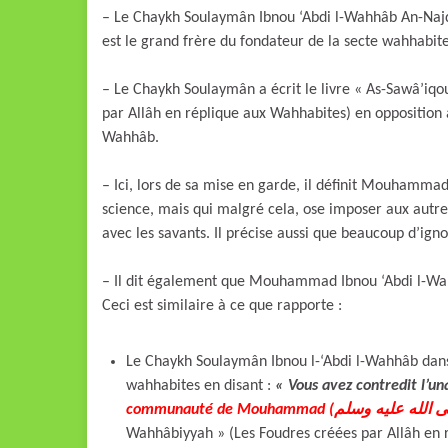
– Le Chaykh Soulaymân Ibnou ‘Abdi l-Wahhâb An-Najdi Al-Ham
est le grand frère du fondateur de la secte wahhab
– Le Chaykh Soulaymân a écrit le livre « As-Sawâ’iqou
par Allâh en réplique aux Wahhabites) en opposition
Wahhâb.
– Ici, lors de sa mise en garde, il définit Mouham
science, mais qui malgré cela, ose imposer aux autres 
avec les savants. Il précise aussi que beaucoup d’igno
– Il dit également que Mouhammad Ibnou ‘Abdi l-Wa
Ceci est similaire à ce que rapporte :
Le Chaykh Soulaymân Ibnou l-‘Abdi l-Wahhâb dans 
wahhabites en disant :
« Vous avez contredit l’un
Wahhâbiyyah » (Les Foudres créées par Allâh en 