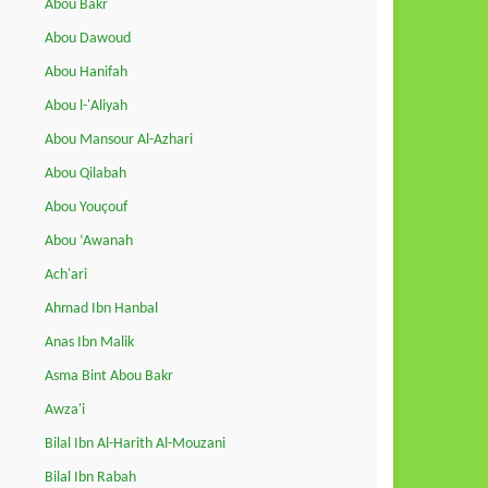
Abou Bakr
Abou Dawoud
Abou Hanifah
Abou l-'Aliyah
Abou Mansour Al-Azhari
Abou Qilabah
Abou Youçouf
Abou ‘Awanah
Ach'ari
Ahmad Ibn Hanbal
Anas Ibn Malik
Asma Bint Abou Bakr
Awza'i
Bilal Ibn Al-Harith Al-Mouzani
Bilal Ibn Rabah