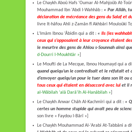
Le Chaykh Aboû Hafs ‘Oumar Al-Mahjoûb At-Toûniçi
Mouhammad Ibn ‘Abdi l-Wahhâb :
« Par Allâh, t
déclaration de mécréance des gens du Salaf et d
livre It-hâfou Ahli z-Zamân fî Akhbâri Mouloûki T
L’Imâm Ibnou ‘Âbidîn qui a dit :
«
Ils (les wahhab
ceux qui s’opposaient à leur croyance étaient de
le meurtre des gens de Ahlou s-Sounnah ainsi qu
d-Dourri l-Moukhtâr »
]
Le Moufti de La Mecque, Ibnou Houmayd qui a di
quand quelqu’un le contredisait et le réfutait et q
d’envoyer quelqu’un pour le tuer dans son lit ou 
tous ceux qui étaient en désaccord avec lui
et il 
al-Wâbilah ‘alâ Darâ’ih Al-Hanâbilah »
]
Le Chaykh Anwar Châh Al-Kachmîri qui a dit :
« Q
certes un homme stupide qui avait peu de scienc
son livre « Faydou l-Bârî »]
Le Chaykh Mouhammad Al-‘Arabi At-Tabbâni a di