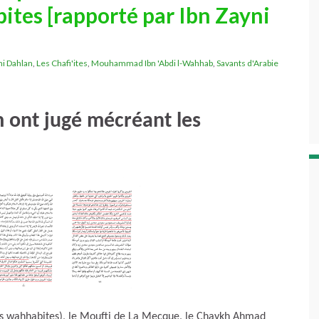
ites [rapporté par Ibn Zayni
ni Dahlan
,
Les Chafi'ites
,
Mouhammad Ibn 'Abdi l-Wahhab
,
Savants d'Arabie
âm ont jugé mécréant les
des wahhabites), le Moufti de La Mecque, le Chaykh Ahmad