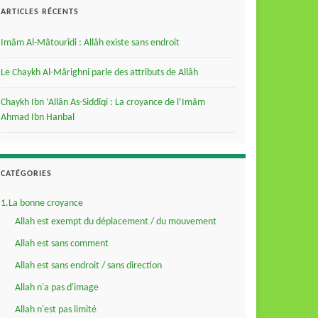
ARTICLES RÉCENTS
Imâm Al-Mâtourîdi : Allâh existe sans endroit
Le Chaykh Al-Mârighni parle des attributs de Allâh
Chaykh Ibn ‘Allân As-Siddîqi : La croyance de l’Imâm
Ahmad Ibn Hanbal
CATÉGORIES
1.La bonne croyance
Allah est exempt du déplacement / du mouvement
Allah est sans comment
Allah est sans endroit / sans direction
Allah n'a pas d'image
Allah n'est pas limité