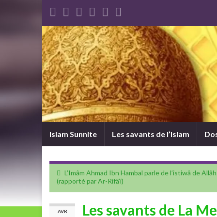
Islam Sunnite
Les savants de l’Islam
Dos
L’Imâm Ahmad Ibn Hambal parle de l’istiwâ de Allâh
(rapporté par Ar-Rifâ’i)
Les savants de La M
AVR