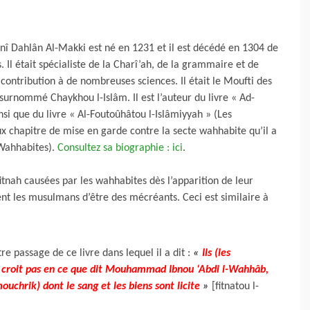
î Dahlân Al-Makki est né en 1231 et il est décédé en 1304 de
a contribution à de nombreuses sciences. Il était le Moufti des
t surnommé Chaykhou l-Islâm. Il est l’auteur du livre « Ad-
si que du livre « Al-Foutoûhâtou l-Islâmiyyah » (Les
x chapitre de mise en garde contre la secte wahhabite qu’il a
 Wahhabites).
Consultez sa biographie : ici
.
itnah causées par les wahhabites dès l’apparition de leur
ent les musulmans d’être des mécréants. Ceci est similaire à
 passage de ce livre dans lequel il a dit :
«
Ils (les
ne croit pas en ce que dit Mouhammad Ibnou ‘Abdi l-Wahhâb,
mouchrik) dont le sang et les biens sont licite
»
[fitnatou l-