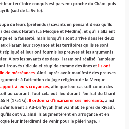
et leur territoire conquis est parvenu proche du Châm, puis
yrib (sud de la Syrie).
upe de leurs (prétendus) savants en pensant d’eux qu’ils
s des deux Haram (La Mecque et Médine), et qu’ils allaient
ge et la fausseté, mais lorsqu’ils sont arrivé dans les deux
eux Haram leur croyance et les territoires qu’ils se sont
 répliqué et leur ont fournis les preuves et les arguments
uter. Alors les savants des deux Haram ont réalisé l’ampleur
s ont trouvés ridicule et stupide comme des ânes et
ils ont
plie de mécréances
. Ainsi, après avoir manifesté des preuves
 arguments à l’attention du juge religieux de la Mecque,
apport à leurs croyances
, afin que leur cas soit connu des
it au courant. Tout cela eut lieu durant l’émirat du Charîf
165 H (1751 G).
Il ordonna d’incarcérer ces mécréants
, ainsi
s s’enfuirent à Ad-Dir’iyyah (fief wahhabite près de Riyâd),
qu’ils ont vu, ainsi ils augmentèrent en arrogance et en
ecque leur interdirent de venir pour le pèlerinage. »