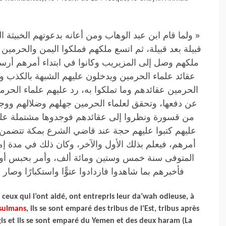
ولما قام ابن عبد الوهاب ومن أعانه بدعوتهم الخبيثة ال
قبيلة بعد قبيلة، ثم اتسع ملكهم فملكوا اليمن والحرمين 
ملكهم وصل إلى المزيريب وكانوا في ابتداء أمرهم أرسل
عقائد علماء الحرمين ويدخلون عليهم الشبهة بالكذب وا
الحرمين عقائدهم وما تملكوا به، رد عليهم علماء الحرم
عن دفعها، وتحقق لعلماء الحرمين جهلهم وضلالهم و
من قسورة ونظروا إلى عقائدهم فوجدوها مشتملة على ك
عليهم كتبوا عليهم حجة عند قاضي الشرع بمكة تتضمن ا
أمرهم، فيعلم بذلك الأول والآخر، وكان ذلك في مدة 
المتوفى سنة خمس وستين ومائة ألف، وأمر بحبس أولئك
فأخبرهم بما شاهدوا فازدادوا عتوًّا واستكبارًا و »
ux qui l’ont aidé, ont entrepris leur da’wah odieuse, à
usulmans
, ils se sont emparé des tribus de l’Est, tribus après
argis et ils se sont emparé du Yemen et des deux haram (La