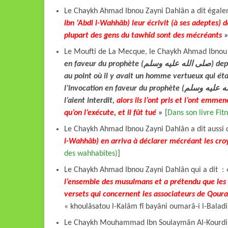
Le Chaykh Ahmad Ibnou Zayni Dahlân a dit égalem
ibn ‘Abdi l-Wahhâb) leur écrivit (à ses adeptes) d
plupart des gens du tawhîd sont des mécréants
Le Moufti de La Mecque, le Chaykh Ahmad Ibnou 
en faveur du prophète (صلى الله عليه وسلم) depuis les manâbir (pl.minbar) après l’appel à la prière (adhân),
au point où il y avait un homme vertueux qui était 
l’invocation en faveur du prophète (صلى الله عليه وسلم) après le adhân, et ceci après que les wahhabites
l’aient interdit,
alors ils l’ont pris et l’ont em
qu’on l’exécute, et il fût tué
»
[
Dans son livre Fi
Le Chaykh Ahmad Ibnou Zayni Dahlân a dit aussi d
l-Wahhâb) en arriva à déclarer mécréant les cr
des wahhabites)
]
Le Chaykh Ahmad Ibnou Zayni Dahlân qui a dit :
l’ensemble des musulmans et a prétendu que les g
versets qui concernent les associateurs de Qour
« khoulâsatou l-Kalâm fî bayâni oumarâ-i l-Balad
Le Chaykh Mouhammad Ibn Soulaymân Al-Kourdi (q