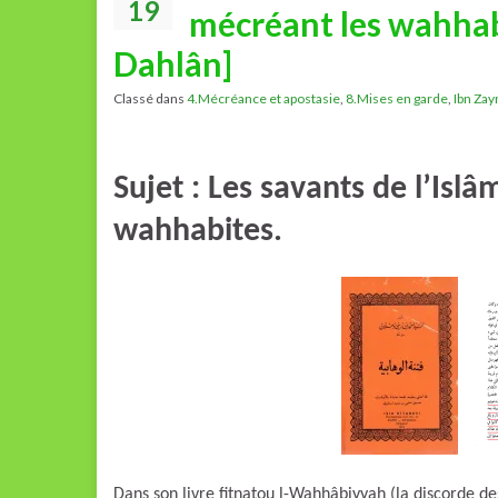
19
mécréant les wahhab
Dahlân]
Classé dans
4.Mécréance et apostasie
,
8.Mises en garde
,
Ibn Zay
Sujet : Les savants de l’Isl
wahhabites.
Dans son livre fitnatou l-Wahhâbiyyah (la discorde 