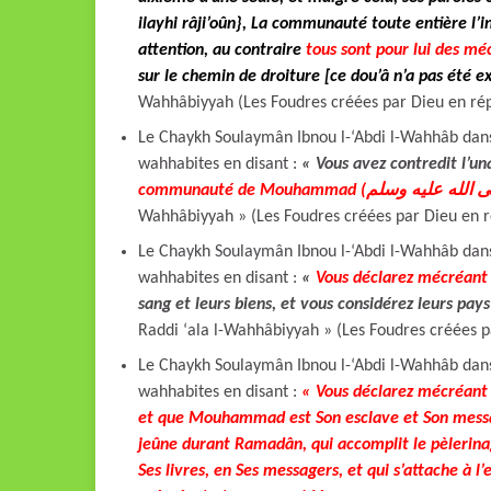
ilayhi râji’oûn}, La communauté toute entière l’i
attention, au contraire
tous sont pour lui des mé
sur le chemin de droiture [ce dou’â n’a pas été e
Wahhâbiyyah (Les Foudres créées par Dieu en ré
Le Chaykh Soulaymân Ibnou l-‘Abdi l-Wahhâb dans 
wahhabites en disant :
« Vous avez contredit l’un
Wahhâbiyyah » (Les Foudres créées par Dieu en r
Le Chaykh Soulaymân Ibnou l-‘Abdi l-Wahhâb dans 
wahhabites en disant :
«
Vous déclarez mécréan
sang et leurs biens, et
vous considérez leurs pay
Raddi ‘ala l-Wahhâbiyyah » (Les Foudres créées 
Le Chaykh Soulaymân Ibnou l-‘Abdi l-Wahhâb dans 
wahhabites en disant :
« Vous déclarez mécréant 
et que Mouhammad est Son esclave et Son messager
jeûne durant Ramadân, qui accomplit le pèlerinag
Ses livres, en Ses messagers, et qui s’attache à l