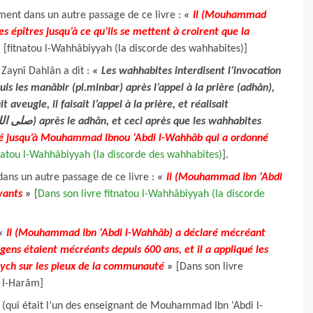
ent dans un autre passage de ce livre :
«
Il (Mouhammad
es épîtres jusqu’à ce qu’ils se mettent à croirent que la
»
[fitnatou l-Wahhâbiyyah (la discorde des wahhabites)]
Zaynî Dahlân a dit :
« Les wahhabites interdisent l’invocation
aveugle, il faisait l’appel à la prière, et réalisait
mené jusqu’à Mouhammad Ibnou ‘Abdi l-Wahhâb qui a ordonné
tnatou l-Wahhâbiyyah (la discorde des wahhabites)
].
ans un autre passage de ce livre :
«
Il (Mouhammad Ibn ‘Abdi
oyants
»
[
Dans son livre fitnatou l-Wahhâbiyyah (la discorde
«
Il (Mouhammad Ibn ‘Abdi l-Wahhâb) a déclaré mécréant
ens étaient mécréants depuis 600 ans, et il a appliqué les
aych sur les pieux de la communauté
»
[Dans son livre
i l-Harâm]
ui était l’un des enseignant de Mouhammad Ibn ‘Abdi l-