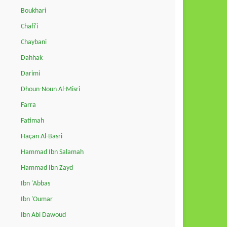
Boukhari
Chafi'i
Chaybani
Dahhak
Darimi
Dhoun-Noun Al-Misri
Farra
Fatimah
Haçan Al-Basri
Hammad Ibn Salamah
Hammad Ibn Zayd
Ibn 'Abbas
Ibn 'Oumar
Ibn Abi Dawoud