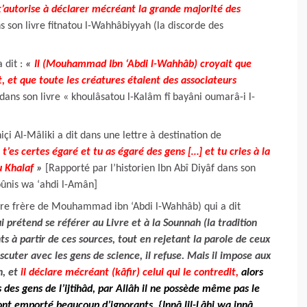
t’autorise à déclarer mécréant la grande majorité des
 son livre fitnatou l-Wahhâbiyyah (la discorde des
 dit :
«
Il (Mouhammad Ibn ‘Abdi l-Wahhâb) croyait que
nt, et que toute les créatures étaient des associateurs
ans son livre « khoulâsatou l-Kalâm fî bayâni oumarâ-i l-
 Al-Mâliki a dit dans une lettre à destination de
 t’es certes égaré et tu as égaré des gens […] et tu cries à la
u Khalaf
»
[Rapporté par l’historien Ibn Abî Diyâf dans son
oûnis wa ‘ahdi l-Amân]
pre frère de Mouhammad ibn ‘Abdi l-Wahhâb) qui a dit
i prétend se référer au Livre et à la Sounnah (la tradition
 à partir de ces sources, tout en rejetant la parole de ceux
iscuter avec les gens de science, il refuse. Mais il impose aux
n, et
il déclare mécréant (kâfir) celui qui le contredit,
alors
des gens de l’ijtihâd, par Allâh il ne possède même pas le
 ont emporté beaucoup d’ignorants, {Innâ lil-Lâhi wa innâ