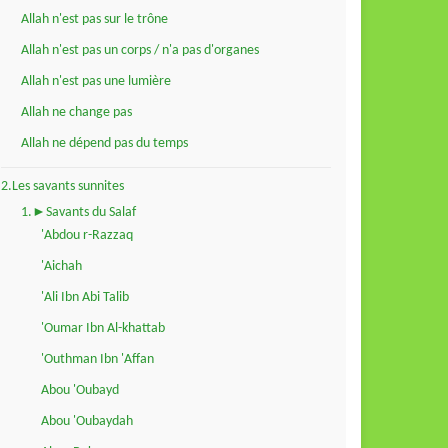
Allah n'est pas sur le trône
Allah n'est pas un corps / n'a pas d'organes
Allah n'est pas une lumière
Allah ne change pas
Allah ne dépend pas du temps
2.Les savants sunnites
1.►Savants du Salaf
'Abdou r-Razzaq
'Aichah
'Ali Ibn Abi Talib
'Oumar Ibn Al-khattab
'Outhman Ibn 'Affan
Abou 'Oubayd
Abou 'Oubaydah