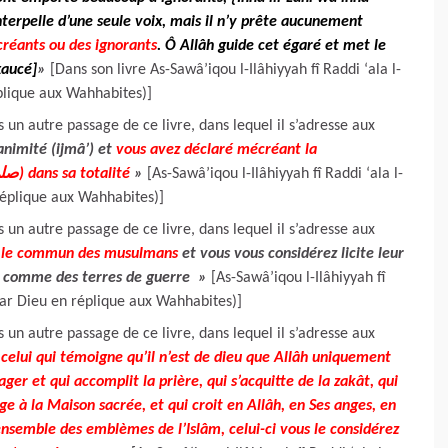
nterpelle d’une seule voix, mais il n’y prête aucunement
créants ou des ignorants
. Ô Allâh guide cet égaré et met le
xaucé]
»
[Dans son livre As-Sawâ’iqou l-Ilâhiyyah fî Raddi ‘ala l-
plique aux Wahhabites)]
un autre passage de ce livre, dans lequel il s’adresse aux
animité (ijmâ’) et
vous avez déclaré mécréant la
communauté de Mouhammad (صلى الله عليه وسلم) dans sa totalité
»
[As-Sawâ’iqou l-Ilâhiyyah fî Raddi ‘ala l-
éplique aux Wahhabites)]
un autre passage de ce livre, dans lequel il s’adresse aux
t le commun des musulmans
et vous vous considérez licite leur
s comme des terres de guerre
»
[As-Sawâ’iqou l-Ilâhiyyah fî
par Dieu en réplique aux Wahhabites)]
un autre passage de ce livre, dans lequel il s’adresse aux
celui qui témoigne qu’il n’est de dieu que Allâh uniquement
 et qui accomplit la prière, qui s’acquitte de la zakât, qui
e à la Maison sacrée, et qui croit en Allâh, en Ses anges, en
’ensemble des emblèmes de l’Islâm, celui-ci vous le considérez