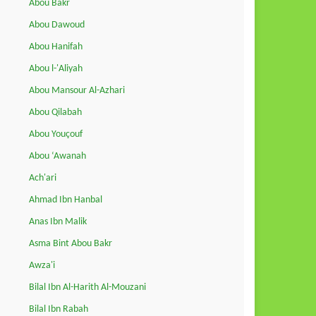
Abou Bakr
Abou Dawoud
Abou Hanifah
Abou l-'Aliyah
Abou Mansour Al-Azhari
Abou Qilabah
Abou Youçouf
Abou ‘Awanah
Ach'ari
Ahmad Ibn Hanbal
Anas Ibn Malik
Asma Bint Abou Bakr
Awza'i
Bilal Ibn Al-Harith Al-Mouzani
Bilal Ibn Rabah