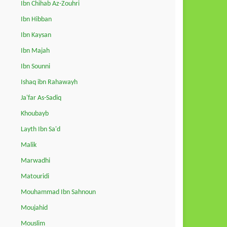
Ibn Chihab Az-Zouhri
Ibn Hibban
Ibn Kaysan
Ibn Majah
Ibn Sounni
Ishaq ibn Rahawayh
Ja'far As-Sadiq
Khoubayb
Layth Ibn Sa'd
Malik
Marwadhi
Matouridi
Mouhammad Ibn Sahnoun
Moujahid
Mouslim