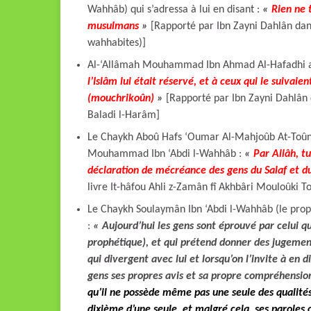
Wahhâb) qui s’adressa à lui en disant :
«
Rien ne 
musulmans
»
[Rapporté par Ibn Zayni Dahlân dans
wahhabites)]
Al-‘Allâmah Mouhammad Ibn Ahmad Al-Hafadhi a
l’Islâm lui était réservé, et à ceux qui le suivaie
(mouchrikoûn)
»
[Rapporté par Ibn Zayni Dahlân d
Baladi l-Harâm]
Le Chaykh Aboû Hafs ‘Oumar Al-Mahjoûb At-Toûniçi
Mouhammad Ibn ‘Abdi l-Wahhâb :
«
Par Allâh, tu
déclaration de mécréance des gens du Salaf et d
livre It-hâfou Ahli z-Zamân fî Akhbâri Mouloûki T
Le Chaykh Soulaymân Ibn ‘Abdi l-Wahhâb (le pro
:
« Aujourd’hui les gens sont éprouvé par celui qu
prophétique), et qui prétend donner des jugements
qui divergent avec lui et lorsqu’on l’invite à en d
gens ses propres avis et sa propre compréhensio
qu’il ne possède même pas une seule des qualités 
dixième d’une seule, et malgré cela, ses paroles