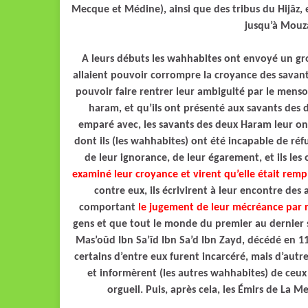
Mecque et Médine), ainsi que des tribus du Hijâz, 
jusqu’à Mouza
A leurs débuts les wahhabites ont envoyé un gro
allaient pouvoir corrompre la croyance des savant
pouvoir faire rentrer leur ambiguité par le menson
haram, et qu’ils ont présenté aux savants des d
emparé avec, les savants des deux Haram leur ont
dont ils (les wahhabites) ont été incapable de réf
de leur ignorance, de leur égarement, et ils le
examiné leur croyance et virent qu’elle était rem
contre eux, ils écrivirent à leur encontre des
comportant
le jugement de leur mécréance par r
gens et que tout le monde du premier au dernier so
Mas’oûd Ibn Sa’îd Ibn Sa’d Ibn Zayd, décédé en 1
certains d’entre eux furent incarcéré, mais d’autre
et informèrent (les autres wahhabites) de ceux 
orgueil. Puis, après cela, les Émirs de La M