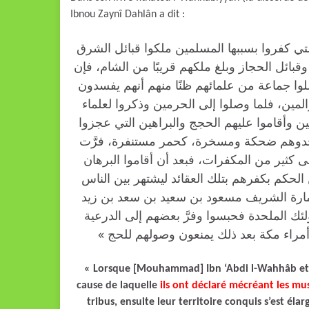
Ibnou Zaynî Dahlân a dit :
« تي كفروا بسببها المسلمين ملكوا قبائل الشرق
وقبائل الحجاز وبلغ ملكهم قريبًا من الشام، فإن
وا جماعة من علمائهم ظنًا منهم أنهم يفسدون
لمين، فلما وصلوا إلى الحرمين وذكروا لعلماء
ين وأقاموا عليهم الحجج والبراهين التي عجزوا
وجدوهم ضحكة ومسخرة، كحمر مستنفرة، فرَّت
ثير من المكفرات، فبعد أن أقاموا البرهان
لحكم بكفرهم بتلك العقائد ليشتهر بين الناس
إمارة الشريف مسعود بن سعيد بن سعد بن زيد
 الملحدة فحبسوا وفرَّ بعضهم إلى الدرعية
صار أمراء مكة بعد ذلك يمنعون وصولهم للحج
« Lorsque [Mouhammad] Ibn ‘Abdi l-Wahhâb et ce
cause de laquelle
ils ont déclaré mécréant les m
tribus, ensuite leur territoire conquis s’est él