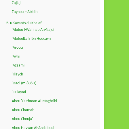
Zajjaj
Zaynou l-'Abidin
2.►Savants du Khalaf
'Abdou l-Wahhab An-Najdi
'AbdoulLah Ibn Houçayn
'Arouçi
'Ayni
'Azzami
'Illaych
'Iraqi (m.806H)
'Oulaymi
Abou 'Outhman Al-Maghribi
Abou Chamah
Abou Chouja'
Abou Hayyan Al-Andalouçi