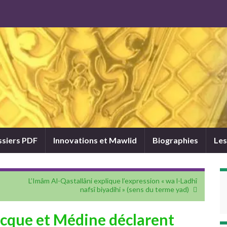
siers PDF
Innovations et Mawlid
Biographies
Les
L’Imâm Al-Qastallâni explique l’expression « wa l-Ladhî
nafsî biyadihi » (sens du terme yad)
ecque et Médine déclarent