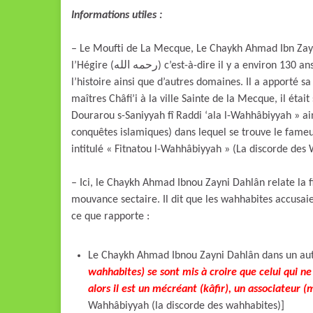
Informations utiles :
– Le Moufti de La Mecque, Le Chaykh Ahmad Ibn Zayn
l’Hégire (رحمه الله) c’est-à-dire il y a environ 130 ans. Il était spécialiste de la Charî’ah, de la grammaire et de
l’histoire ainsi que d’autres domaines. Il a apporté s
maîtres Châfi’i à la ville Sainte de la Mecque, il étai
Dourarou s-Saniyyah fî Raddi ‘ala l-Wahhâbiyyah » ain
conquêtes islamiques) dans lequel se trouve le fameu
intitulé « Fitnatou l-Wahhâbiyyah » (La discorde des
– Ici, le Chaykh Ahmad Ibnou Zayni Dahlân relate la f
mouvance sectaire. Il dit que les wahhabites accusai
ce que rapporte :
Le Chaykh Ahmad Ibnou Zayni Dahlân dans un autre
wahhabites) se sont mis à croire que celui qui 
alors il est un mécréant (kâfir), un associateur (
Wahhâbiyyah (la discorde des wahhabites)]