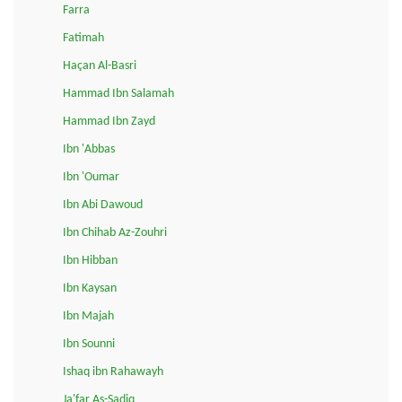
Farra
Fatimah
Haçan Al-Basri
Hammad Ibn Salamah
Hammad Ibn Zayd
Ibn 'Abbas
Ibn 'Oumar
Ibn Abi Dawoud
Ibn Chihab Az-Zouhri
Ibn Hibban
Ibn Kaysan
Ibn Majah
Ibn Sounni
Ishaq ibn Rahawayh
Ja'far As-Sadiq