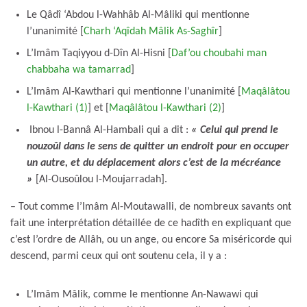
Le Qâdî ‘Abdou l-Wahhâb Al-Mâliki qui mentionne
l’unanimité [
Charh ‘Aqîdah Mâlik As-Saghîr
]
L’Imâm Taqiyyou d-Dîn Al-Hisni [
Daf’ou choubahi man
chabbaha wa tamarrad
]
L’Imâm Al-Kawthari qui mentionne l’unanimité [
Maqâlâtou
l-Kawthari (1)
] et [
Maqâlâtou l-Kawthari (2)
]
Ibnou l-Bannâ Al-Hambali qui a dit :
« Celui qui prend le
nouzoûl dans le sens de quitter un endroit pour en occuper
un autre, et du déplacement alors c’est de la mécréance
»
[Al-Ousoûlou l-Moujarradah].
– Tout comme l’Imâm Al-Moutawalli, de nombreux savants ont
fait une interprétation détaillée de ce hadîth en expliquant que
c’est l’ordre de Allâh, ou un ange, ou encore Sa miséricorde qui
descend, parmi ceux qui ont soutenu cela, il y a :
L’Imâm Mâlik, comme le mentionne An-Nawawi qui