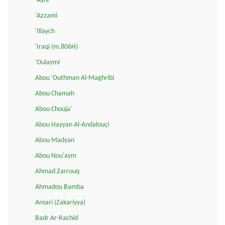
'Ayni
'Azzami
'Illaych
'Iraqi (m.806H)
'Oulaymi
Abou 'Outhman Al-Maghribi
Abou Chamah
Abou Chouja'
Abou Hayyan Al-Andalouçi
Abou Madyan
Abou Nou'aym
Ahmad Zarrouq
Ahmadou Bamba
Ansari (Zakariyya)
Badr Ar-Rachid