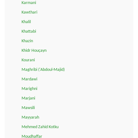
Karmani
Kawthari
Khalil
Khattabi
Khazin
Khidr Houçayn
Kourani
Maghribi ('Abdoul-Majid)
Mardawi
Marighni
Marjani
Mawsili
Mayyarah
Mehmed Zahid Kotku
Moudhaffar