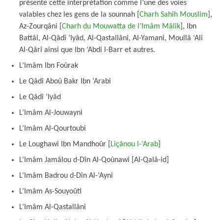
présente cette interprétation comme l’une des voies
valables chez les gens de la sounnah [
Charh Sahîh Mouslim
],
Az-Zourqâni [
Charh du Mouwatta de l’Imâm Mâlik
], Ibn
Battâl, Al-Qâdî ‘Iyâd, Al-Qastallâni, Al-Yamani, Moullâ ‘Ali
Al-Qâri ainsi que Ibn ‘Abdi l-Barr et autres.
L’Imâm Ibn Foûrak
Le Qâdî Aboû Bakr Ibn ‘Arabi
Le Qâdî ‘Iyâd
L’Imâm Al-Jouwayni
L’Imâm Al-Qourtoubi
Le Loughawi Ibn Mandhoûr [
Liçânou l-‘Arab
]
L’Imâm Jamâlou d-Dîn Al-Qoûnawi [Al-Qalâ-id]
L’Imâm Badrou d-Dîn Al-‘Ayni
L’Imâm As-Souyoûti
L’Imâm Al-Qastallâni