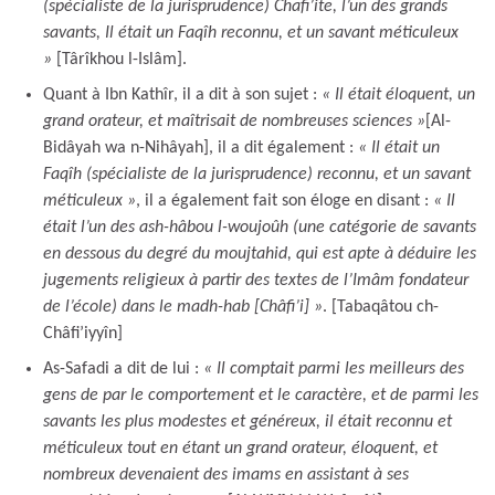
(spécialiste de la jurisprudence) Chafi’ite, l’un des grands
savants, Il était un Faqîh reconnu, et un savant méticuleux
»
[Târîkhou l-Islâm].
Quant à Ibn Kathîr, il a dit à son sujet :
« Il était éloquent, un
grand orateur, et maîtrisait de nombreuses sciences »
[Al-
Bidâyah wa n-Nihâyah], il a dit également :
« Il était un
Faqîh (spécialiste de la jurisprudence) reconnu, et un savant
méticuleux »
, il a également fait son éloge en disant :
« Il
était l’un des ash-hâbou l-woujoûh (une catégorie de savants
en dessous du degré du moujtahid, qui est apte à déduire les
jugements religieux à partir des textes de l’Imâm fondateur
de l’école) dans le madh-hab [Châfi’i] »
. [Tabaqâtou ch-
Châfi’iyyîn]
As-Safadi a dit de lui :
« Il comptait parmi les meilleurs des
gens de par le comportement et le caractère, et de parmi les
savants les plus modestes et généreux, il était reconnu et
méticuleux tout en étant un grand orateur, éloquent, et
nombreux devenaient des imams en assistant à ses