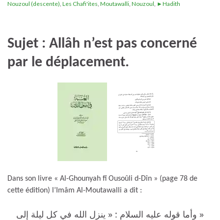
Nouzoul (descente)
,
Les Chafi'ites
,
Moutawalli
,
Nouzoul
,
►Hadith
Sujet : Allâh n’est pas concerné
par le déplacement.
Dans son livre « Al-Ghounyah fî Ousoûli d-Dîn » (page 78 de
cette édition) l’Imâm Al-Moutawalli a dit :
« وأما قوله عليه السلام : « ينزل الله في كل ليلة إلى