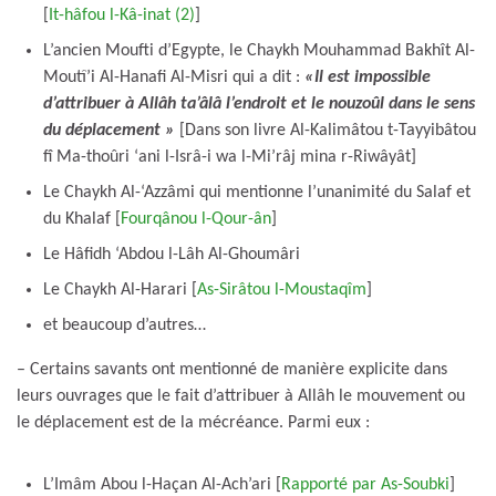
[
It-hâfou l-Kâ-inat (2)
]
L’ancien Moufti d’Egypte, le Chaykh Mouhammad Bakhît Al-
Moutî’i Al-Hanafi Al-Misri qui a dit :
«Il est impossible
d’attribuer à Allâh ta’âlâ l’endroit et le nouzoûl dans le sens
du déplacement »
[Dans son livre Al-Kalimâtou t-Tayyibâtou
fî Ma-thoûri ‘ani l-Isrâ-i wa l-Mi’râj mina r-Riwâyât]
Le Chaykh Al-‘Azzâmi qui mentionne l’unanimité du Salaf et
du Khalaf [
Fourqânou l-Qour-ân
]
Le Hâfidh ‘Abdou l-Lâh Al-Ghoumâri
Le Chaykh Al-Harari [
As-Sirâtou l-Moustaqîm
]
et beaucoup d’autres…
– Certains savants ont mentionné de manière explicite dans
leurs ouvrages que le fait d’attribuer à Allâh le mouvement ou
le déplacement est de la mécréance. Parmi eux :
L’Imâm Abou l-Haçan Al-Ach’ari [
Rapporté par As-Soubki
]