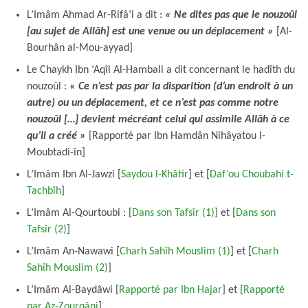
L’Imâm Ahmad Ar-Rifâ’i a dit :
« Ne dites pas que le nouzoûl
[au sujet de Allâh] est une venue ou un déplacement »
[Al-
Bourhân al-Mou-ayyad]
Le Chaykh Ibn ‘Aqîl Al-Hambali a dit concernant le hadîth du
nouzoûl :
« Ce n’est pas par la disparition (d’un endroit à un
autre) ou un déplacement, et ce n’est pas comme notre
nouzoûl […] devient mécréant celui qui assimile Allâh à ce
qu’Il a créé »
[Rapporté par Ibn Hamdân Nihâyatou l-
Moubtadi-în]
L’Imâm Ibn Al-Jawzi [
Saydou l-Khâtir
] et [
Daf’ou Choubahi t-
Tachbîh
]
L’Imâm Al-Qourtoubi : [
Dans son Tafsîr (1)
] et [
Dans son
Tafsîr (2)
]
L’Imâm An-Nawawi [
Charh Sahîh Mouslim (1)
] et [
Charh
Sahîh Mouslim (2)
]
L’Imâm Al-Baydâwi [
Rapporté par Ibn Hajar
] et [
Rapporté
par Az-Zourqâni
]