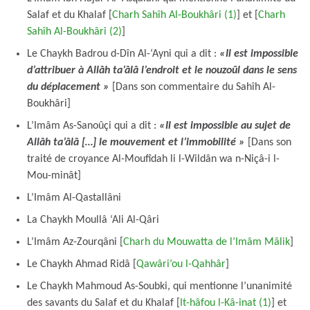
Salaf et du Khalaf [
Charh Sahîh Al-Boukhâri (1)
] et [
Charh
Sahîh Al-Boukhâri (2)
]
Le Chaykh Badrou d-Dîn Al-‘Ayni qui a dit :
«Il est impossible
d’attribuer à Allâh ta’âlâ l’endroit et le nouzoûl dans le sens
du déplacement »
[Dans son commentaire du Sahîh Al-
Boukhâri]
L’Imâm As-Sanoûçi qui a dit :
«Il est impossible au sujet de
Allâh ta’âlâ […] le mouvement et l’immobilité »
[Dans son
traité de croyance Al-Moufîdah li l-Wildân wa n-Niçâ-i l-
Mou-minât]
L’Imâm Al-Qastallâni
La Chaykh Moullâ ‘Ali Al-Qâri
L’Imâm Az-Zourqâni [
Charh du Mouwatta de l’Imâm Mâlik
]
Le Chaykh Ahmad Ridâ [
Qawâri’ou l-Qahhâr
]
Le Chaykh Mahmoud As-Soubki, qui mentionne l’unanimité
des savants du Salaf et du Khalaf [
It-hâfou l-Kâ-inat (1)
] et