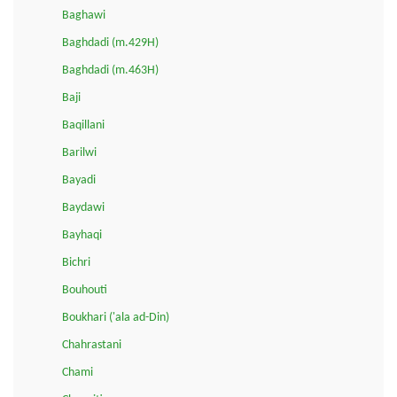
Baghawi
Baghdadi (m.429H)
Baghdadi (m.463H)
Baji
Baqillani
Barilwi
Bayadi
Baydawi
Bayhaqi
Bichri
Bouhouti
Boukhari ('ala ad-Din)
Chahrastani
Chami