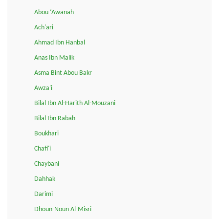
Abou ‘Awanah
Ach'ari
Ahmad Ibn Hanbal
Anas Ibn Malik
Asma Bint Abou Bakr
Awza'i
Bilal Ibn Al-Harith Al-Mouzani
Bilal Ibn Rabah
Boukhari
Chafi'i
Chaybani
Dahhak
Darimi
Dhoun-Noun Al-Misri