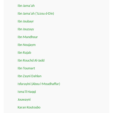
Ibn Jama'ah
Ibn Jama'ah ('Izzou d-Din)
Ibn Joubayr
Ibn Jouzayy
Ibn Mandhour
Ibn Noujaym
Ibn Rajab
Ibn Rouchd Al-Jadd
Ibn Toumart
Ibn Zayni Dahlan
Isfarayini (Abou l-Moudhaffar)
Isma'il Haqqi
Jouwayni
Karan Koutoubo