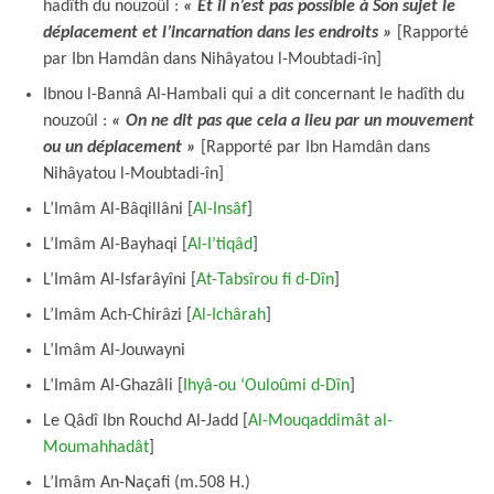
hadîth du nouzoûl :
« Et il n’est pas possible à Son sujet le
déplacement et l’incarnation dans les endroits »
[Rapporté
par Ibn Hamdân dans Nihâyatou l-Moubtadi-în]
Ibnou l-Bannâ Al-Hambali qui a dit concernant le hadîth du
nouzoûl :
« On ne dit pas que cela a lieu par un mouvement
ou un déplacement »
[Rapporté par Ibn Hamdân dans
Nihâyatou l-Moubtadi-în]
L’Imâm Al-Bâqillâni [
Al-Insâf
]
L’Imâm Al-Bayhaqi [
Al-I’tiqâd
]
L’Imâm Al-Isfarâyîni [
At-Tabsîrou fi d-Dîn
]
L’Imâm Ach-Chirâzi [
Al-Ichârah
]
L’Imâm Al-Jouwayni
L’Imâm Al-Ghazâli [
Ihyâ-ou ‘Ouloûmi d-Dîn
]
Le Qâdî Ibn Rouchd Al-Jadd [
Al-Mouqaddimât al-
Moumahhadât
]
L’Imâm An-Naçafi (m.508 H.)