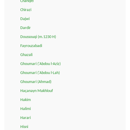
Chanqiti
Chirazi
Dajwi
Dardir
Doussouqi (m.1230 H)
Fayrouzabadi
Ghazali
Ghoumari ('Abdou l-Aziz)
Ghoumari ('Abdou l-Lah)
Ghoumari (Ahmad)
Haçanayn Makhlouf
Hakim
Halimi
Harari
Hisni