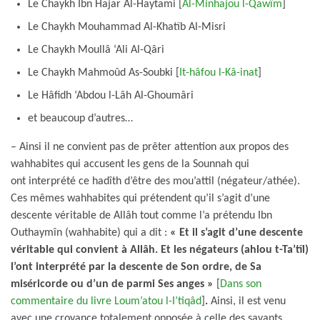
Le Chaykh Ibn Hajar Al-Haytami [
Al-Minhajou l-Qawîm
]
Le Chaykh Mouhammad Al-Khatîb Al-Misri
Le Chaykh Moullâ ‘Ali Al-Qâri
Le Chaykh Mahmoûd As-Soubki [
It-hâfou l-Kâ-inat
]
Le Hâfidh ‘Abdou l-Lâh Al-Ghoumâri
et beaucoup d’autres…
– Ainsi il ne convient pas de prêter attention aux propos des
wahhabites qui accusent les gens de la Sounnah qui
ont interprété ce hadîth d’être des mou’attil (négateur/athée).
Ces mêmes wahhabites qui prétendent qu’il s’agit d’une
descente véritable de Allâh tout comme l’a prétendu Ibn
Outhaymîn (wahhabite) qui a dit :
« Et il s’agit d’une descente
véritable qui convient à Allâh. Et les négateurs (ahlou t-Ta’tîl)
l’ont interprété par la descente de Son ordre, de Sa
miséricorde ou d’un de parmi Ses anges »
[
Dans son
commentaire du livre Loum’atou l-I’tiqâd
]
.
Ainsi, il est venu
avec une croyance totalement opposée à celle des savants