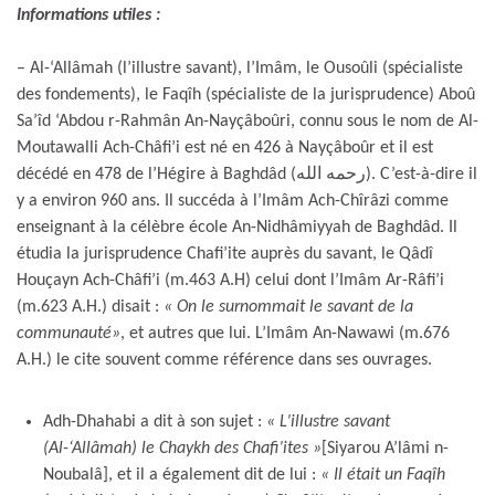
Informations utiles :
– Al-‘Allâmah (l’illustre savant), l’Imâm, le Ousoûli (spécialiste
des fondements), le Faqîh (spécialiste de la jurisprudence) Aboû
Sa’îd ‘Abdou r-Rahmân An-Nayçâboûri, connu sous le nom de Al-
Moutawalli Ach-Châfi’i est né en 426 à Nayçâboûr et il est
décédé en 478 de l’Hégire à Baghdâd (رحمه الله). C’est-à-dire il
y a environ 960 ans. Il succéda à l’Imâm Ach-Chîrâzi comme
enseignant à la célèbre école An-Nidhâmiyyah de Baghdâd. Il
étudia la jurisprudence Chafi’ite auprès du savant, le Qâdî
Houçayn Ach-Châfi’i (m.463 A.H) celui dont l’Imâm Ar-Râfi’i
(m.623 A.H.) disait :
« On le surnommait le savant de la
communauté»
, et autres que lui. L’Imâm An-Nawawi (m.676
A.H.) le cite souvent comme référence dans ses ouvrages.
Adh-Dhahabi a dit à son sujet :
« L’illustre savant
(Al-‘Allâmah) le Chaykh des Chafi’ites »
[Siyarou A’lâmi n-
Noubalâ], et il a également dit de lui :
« Il était un Faqîh