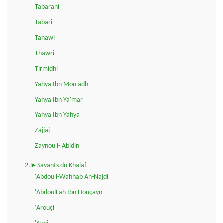
Tabarani
Tabari
Tahawi
Thawri
Tirmidhi
Yahya Ibn Mou'adh
Yahya Ibn Ya'mar
Yahya Ibn Yahya
Zajjaj
Zaynou l-'Abidin
2.►Savants du Khalaf
'Abdou l-Wahhab An-Najdi
'AbdoulLah Ibn Houçayn
'Arouçi