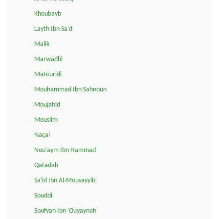
Khoubayb
Layth Ibn Sa'd
Malik
Marwadhi
Matouridi
Mouhammad Ibn Sahnoun
Moujahid
Mouslim
Naçai
Nou'aym Ibn Hammad
Qatadah
Sa'id Ibn Al-Mousayyib
Souddi
Soufyan Ibn 'Ouyaynah