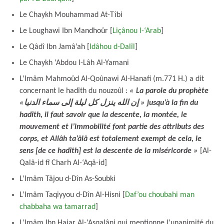
Le Chaykh Mouhammad At-Tîbi
Le Loughawi Ibn Mandhoûr [
Liçânou l-‘Arab
]
Le Qâdî Ibn Jamâ’ah [
Idâhou d-Dalîl
]
Le Chaykh ‘Abdou l-Lâh Al-Yamani
L’Imâm Mahmoûd Al-Qoûnawi Al-Hanafi (m.771 H.) a dit
concernant le hadîth du nouzoûl :
« La parole du prophète
«إن الله ينزل كل ليلة إلى سماء الدنيا » jusqu’à la fin du
hadîth, il faut savoir que la descente, la montée, le
mouvement et l’immobilité font partie des attributs des
corps, et Allâh ta’âlâ est totalement exempt de cela, le
sens [de ce hadîth] est la descente de la miséricorde »
[Al-
Qalâ-id fî Charh Al-‘Aqâ-id]
L’Imâm Tâjou d-Dîn As-Soubki
L’Imâm Taqiyyou d-Dîn Al-Hisni [
Daf’ou choubahi man
chabbaha wa tamarrad
]
L’Imâm Ibn Hajar Al-‘Asqalâni qui mentionne l’unanimité du