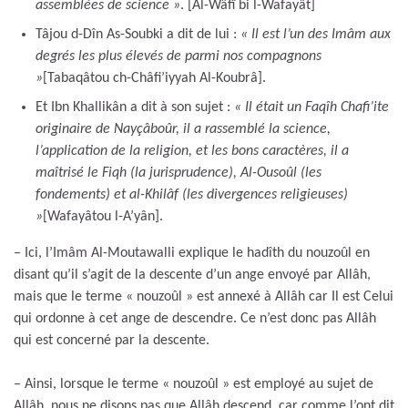
assemblées de science »
. [Al-Wâfî bi l-Wafayât]
Tâjou d-Dîn As-Soubki a dit de lui :
« Il est l’un des Imâm aux
degrés les plus élevés de parmi nos compagnons
»
[Tabaqâtou ch-Châfi’iyyah Al-Koubrâ].
Et Ibn Khallikân a dit à son sujet :
« Il était un Faqîh Chafi’ite
originaire de Nayçâboûr, il a rassemblé la science,
l’application de la religion, et les bons caractères, il a
maîtrisé le Fiqh (la jurisprudence), Al-Ousoûl (les
fondements) et al-Khilâf (les divergences religieuses)
»
[Wafayâtou l-A’yân].
– Ici, l’Imâm Al-Moutawalli explique le hadîth du nouzoûl en
disant qu’il s’agit de la descente d’un ange envoyé par Allâh,
mais que le terme « nouzoûl » est annexé à Allâh car Il est Celui
qui ordonne à cet ange de descendre. Ce n’est donc pas Allâh
qui est concerné par la descente.
– Ainsi, lorsque le terme « nouzoûl » est employé au sujet de
Allâh, nous ne disons pas que Allâh descend, car comme l’ont dit