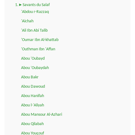
1.►Savants du Salaf
'Abdou r-Razzaq
'Aichah
'Ali Ibn Abi Talib
'Oumar Ibn Al-khattab
'Outhman Ibn 'Affan
Abou 'Oubayd
Abou 'Oubaydah
Abou Bakr
Abou Dawoud
Abou Hanifah
Abou l-'Aliyah
Abou Mansour Al-Azhari
Abou Qilabah
Abou Youçouf