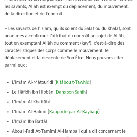
les savants, Allâh est exempt du déplacement, du mouvement,
de la direction et de l’endroit.
– Les savants de l’Islâm, qu’ils soient du Salaf ou du Khalaf, sont
unanimes a confirmer l’attribut du nouzoûl au sujet de Allâh,
tout en exemptant Allâh du comment (kayf), c’est-à-dire des
caractéristiques des corps comme le mouvement, le
déplacement et la descente de Son Être. Nous pouvons citer
parmi eux :
L’Imâm Al-Mâtourîdi [
Kitâbou t-Tawhîd
]
Le Hâfidh Ibn Hibbân [
Dans son Sahîh
]
L’Imâm Al-Khattâbi
L’Imâm Al-Halîmi [
Rapporté par Al-Bayhaqi
]
L’Imâm Ibn Battâl
Abou l-Fadl At-Tamîmi Al-Hambali qui a dit concernant le