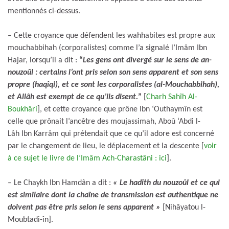
mentionnés ci-dessus.
– Cette croyance que défendent les wahhabites est propre aux
mouchabbihah (corporalistes) comme l’a signalé l’Imâm Ibn
Hajar, lorsqu’il a dit :
“
Les gens ont divergé sur le sens de an-
nouzoûl : certains l’ont pris selon son sens apparent et son sens
propre (haqîqi), et ce sont les corporalistes (al-Mouchabbihah),
et Allâh est exempt de ce qu’ils disent.
”
[
Charh Sahîh Al-
Boukhâri
], et cette croyance que prône Ibn ‘Outhaymîn est
celle que prônait l’ancêtre des moujassimah, Aboû ‘Abdi l-
Lâh Ibn Karrâm qui prétendait que ce qu’il adore est concerné
par le changement de lieu, le déplacement et la descente [
voir
à ce sujet le livre de l’Imâm Ach-Charastâni : ici
].
– Le Chaykh Ibn Hamdân a dit :
« Le hadîth du nouzoûl et ce qui
est similaire dont la chaîne de transmission est authentique ne
doivent pas être pris selon le sens apparent »
[Nihâyatou l-
Moubtadi-în].