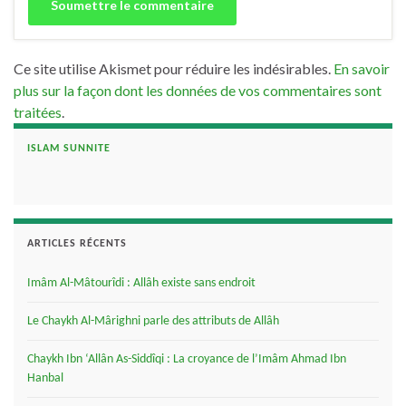
Ce site utilise Akismet pour réduire les indésirables.
En savoir
plus sur la façon dont les données de vos commentaires sont
traitées
.
ISLAM SUNNITE
ARTICLES RÉCENTS
Imâm Al-Mâtourîdi : Allâh existe sans endroit
Le Chaykh Al-Mârighni parle des attributs de Allâh
Chaykh Ibn ‘Allân As-Siddîqi : La croyance de l’Imâm Ahmad Ibn
Hanbal