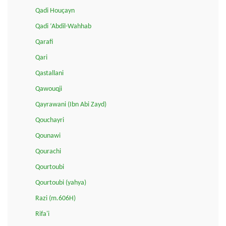
Qadi Houçayn
Qadi ‘Abdil-Wahhab
Qarafi
Qari
Qastallani
Qawouqji
Qayrawani (Ibn Abi Zayd)
Qouchayri
Qounawi
Qourachi
Qourtoubi
Qourtoubi (yahya)
Razi (m.606H)
Rifa'i