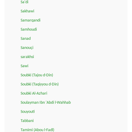
Sa'di
Sakhawi
Samarqandi
Samhoudi
Sanad
Sanouçi
sarakhsi
Sawi
Soubki (Tajou d-Din)
Soubki (Taqiyyou d-Din)
Soubki Al-Azhari
Soulayman Ibn 'Abdi l-Wahhab
Souyouti
Tabbani
Tamimi (Abou l-Fadl)