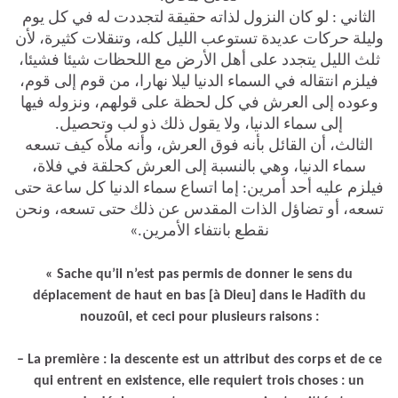
الثاني : لو كان النزول لذاته حقيقة لتجددت له في كل يوم
وليلة حركات عديدة تستوعب الليل كله، وتنقلات كثيرة، لأن
ثلث الليل يتجدد على أهل الأرض مع اللحظات شيئا فشيئا،
فيلزم انتقاله في السماء الدنيا ليلا نهارا، من قوم إلى قوم،
وعوده إلى العرش في كل لحظة على قولهم، ونزوله فيها
إلى سماء الدنيا، ولا يقول ذلك ذو لب وتحصيل.
الثالث، أن القائل بأنه فوق العرش، وأنه ملأه كيف تسعه
سماء الدنيا، وهي بالنسبة إلى العرش كحلقة في فلاة،
فيلزم عليه أحد أمرين: إما اتساع سماء الدنيا كل ساعة حتى
تسعه، أو تضاؤل الذات المقدس عن ذلك حتى تسعه، ونحن
نقطع بانتفاء الأمرين.»
« Sache qu’il n’est pas permis de donner le sens du
déplacement de haut en bas [à Dieu] dans le Hadîth du
nouzoûl, et ceci pour plusieurs raisons :
– La première : la descente est un attribut des corps et de ce
qui entrent en existence, elle requiert trois choses : un