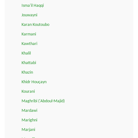
Isma'il Haqqi
Jouwayni
Karan Koutoubo
Karmani
Kawthari
Khalil
Khattabi
Khazin
Khidr Houçayn
Kourani
Maghribi ('Abdoul-Majid)
Mardawi
Marighni
Marjani