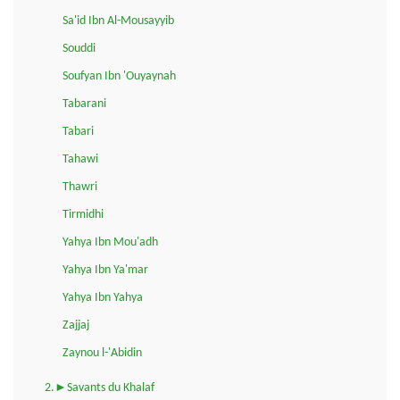
Sa'id Ibn Al-Mousayyib
Souddi
Soufyan Ibn 'Ouyaynah
Tabarani
Tabari
Tahawi
Thawri
Tirmidhi
Yahya Ibn Mou'adh
Yahya Ibn Ya'mar
Yahya Ibn Yahya
Zajjaj
Zaynou l-'Abidin
2.►Savants du Khalaf