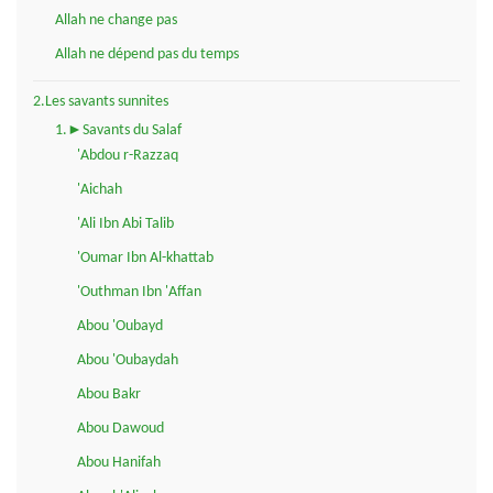
Allah ne change pas
Allah ne dépend pas du temps
2.Les savants sunnites
1.►Savants du Salaf
'Abdou r-Razzaq
'Aichah
'Ali Ibn Abi Talib
'Oumar Ibn Al-khattab
'Outhman Ibn 'Affan
Abou 'Oubayd
Abou 'Oubaydah
Abou Bakr
Abou Dawoud
Abou Hanifah