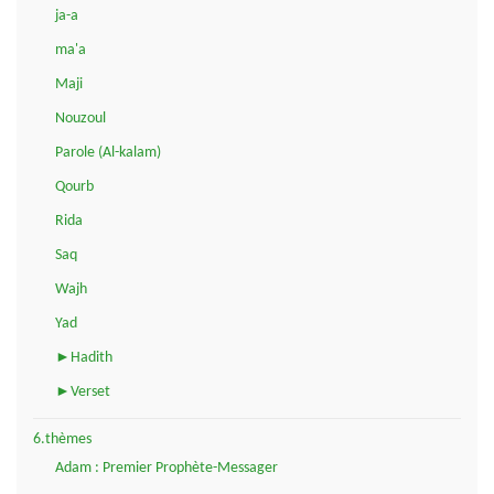
ja-a
ma'a
Maji
Nouzoul
Parole (Al-kalam)
Qourb
Rida
Saq
Wajh
Yad
►Hadith
►Verset
6.thèmes
Adam : Premier Prophète-Messager