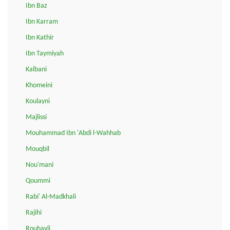
Ibn Baz
Ibn Karram
Ibn Kathir
Ibn Taymiyah
Kalbani
Khomeini
Koulayni
Majlissi
Mouhammad Ibn 'Abdi l-Wahhab
Mouqbil
Nou'mani
Qoummi
Rabi' Al-Madkhali
Rajihi
Rouhayli