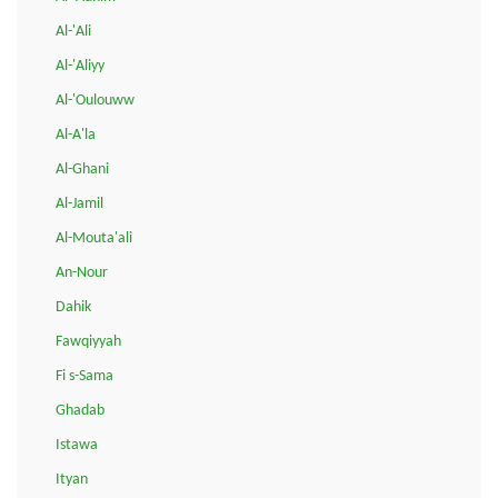
Al-'Ali
Al-'Aliyy
Al-'Oulouww
Al-A'la
Al-Ghani
Al-Jamil
Al-Mouta'ali
An-Nour
Dahik
Fawqiyyah
Fi s-Sama
Ghadab
Istawa
Ityan