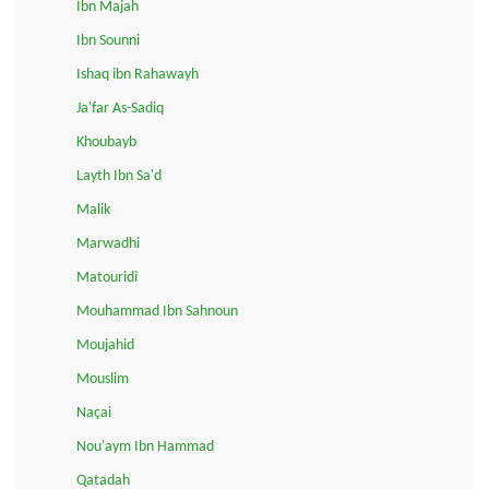
Ibn Majah
Ibn Sounni
Ishaq ibn Rahawayh
Ja'far As-Sadiq
Khoubayb
Layth Ibn Sa'd
Malik
Marwadhi
Matouridi
Mouhammad Ibn Sahnoun
Moujahid
Mouslim
Naçai
Nou'aym Ibn Hammad
Qatadah