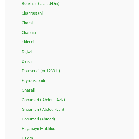
Boukhari ('ala ad-Din)
Chahrastani
Chami
Chanqiti
Chirazi
Dajwi
Dardir
Doussouqi (m.1230 H)
Fayrouzabadi
Ghazali
Ghoumari ('Abdou l-Aziz)
Ghoumari ('Abdou l-Lah)
Ghoumari (Ahmad)
Haçanayn Makhlouf
Hakim