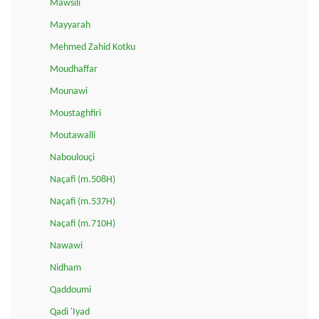
Mawsili
Mayyarah
Mehmed Zahid Kotku
Moudhaffar
Mounawi
Moustaghfiri
Moutawalli
Naboulouçi
Naçafi (m.508H)
Naçafi (m.537H)
Naçafi (m.710H)
Nawawi
Nidham
Qaddoumi
Qadi 'Iyad