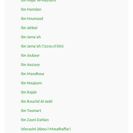
Ibn Hajar Al-Haytami
Ibn Hamdan
Ibn Houmayd
Ibn Jahbal
Ibn Jama'ah
Ibn Jama'ah ('Izzou d-Din)
Ibn Joubayr
Ibn Jouzayy
Ibn Mandhour
Ibn Noujaym
Ibn Rajab
Ibn Rouchd Al-Jadd
Ibn Toumart
Ibn Zayni Dahlan
Isfarayini (Abou l-Moudhaffar)