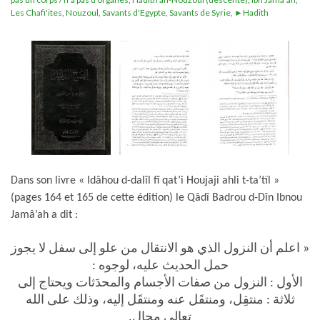
Les Chafi'ites
,
Nouzoul
,
Savants d'Egypte
,
Savants de Syrie
,
►Hadith
Dans son livre « Idâhou d-dalîl fî qat’i Houjaji ahli t-ta’tîl »
(pages 164 et 165 de cette édition) le Qâdî Badrou d-Dîn Ibnou
Jamâ’ah a dit :
« اعلم أن النزول الذي هو الانتقال من علو إلى سفل لا يجوز
حمل الحديث عليه، لوجوه :
الأول : النزول من صفات الأجسام والمحدَثات ويحتاج إلى
ثلاثة : منتقِل، ومنتقَل عنه ومنتقَل إليه، وذلك على الله
تعالى محال.