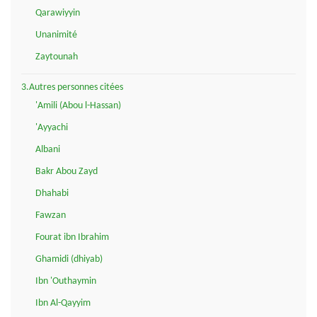
Qarawiyyin
Unanimité
Zaytounah
3.Autres personnes citées
'Amili (Abou l-Hassan)
'Ayyachi
Albani
Bakr Abou Zayd
Dhahabi
Fawzan
Fourat ibn Ibrahim
Ghamidi (dhiyab)
Ibn 'Outhaymin
Ibn Al-Qayyim