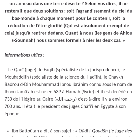
un anneau dans une terre déserte ? Selon vos dires, il ne
resterait que deux solutions : soit l’agrandissement du ciel du
bas-monde à chaque moment pour Le contenir, soit la
réduction de l’être glorifié (Qui est absolument exempt de
cela) jusqu’à rentrer dedans. Quant à nous (les gens de Ahlou
s-Sounnah) nous sommes formels à nier les deux cas. »
Informations utiles :
– Le Qâdî (juge), le Faqih (spécialiste de la jurisprudence), le
Mouhaddith (spécialiste de la science du Hadîth), le Chaykh
Badrou d-Dîn Mouhammad Ibnou Ibrâhîm connu sous le nom de
Ibnou Jamâ’ah est né en 639 à Hamah (Syrie) et il est décédé en
733 de l’Hégire au Caire (رحمه الله) c’est-à-dire il y a environ
700 ans. Il était le président des juges Châfi’i en Égypte à son
époque.
Ibn Battoûtah a dit à son sujet :
« Qâdi l-Qoudâh (le juge des