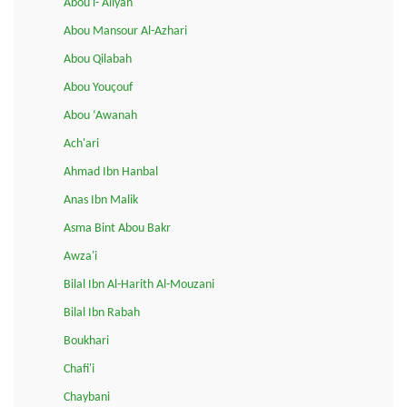
Abou l-'Aliyah
Abou Mansour Al-Azhari
Abou Qilabah
Abou Youçouf
Abou ‘Awanah
Ach'ari
Ahmad Ibn Hanbal
Anas Ibn Malik
Asma Bint Abou Bakr
Awza'i
Bilal Ibn Al-Harith Al-Mouzani
Bilal Ibn Rabah
Boukhari
Chafi'i
Chaybani