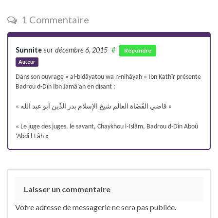
1 Commentaire
Sunnite
sur
décembre 6, 2015
#
Répondre
Auteur
Dans son ouvrage « al-bidâyatou wa n-nihâyah » Ibn Kathîr présente
Badrou d-Dîn Ibn Jamâ’ah en disant :
« قاضي القُضَاة العالم شيخ الإسلام بدر الدِّين أبو عبد الله »
« Le juge des juges, le savant, Chaykhou l-Islâm, Badrou d-Dîn Aboû
‘Abdi l-Lâh »
Laisser un commentaire
Votre adresse de messagerie ne sera pas publiée.