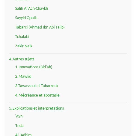
Salih Al Ach-Chaykh
Sayyid Qoutb
Tabarçi (Ahmad Ibn Abi Talib)
Tchalabi
Zakir Naik
4.Autres sujets
1.Innovations (Bid'ah)
2.Mawlid
3.Tawassoul et Tabarrouk
4.Mécréance et apostasie
5.Explications et interpretations
'Ayn
'Inda
Al-'Adhim