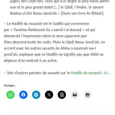
juges) des Châfi’ites, celui qui a le degré le plus élevé parmi
eux et le plus grand statut […] le Qâdî, l’Imâm, le savant
Badrou d-Dîn Ibnou Jamâ’ah »
[Dans son livre Ar-Rihlah]
– Le Hadîth du nouzoûl est le hadîth qui commence
par « Yanzilou Rabbounâ ila s-samâ-i d-dounyâ » et qui
donnerait l’impression selon le sens apparent que
Dieu descend toute les nuits. Mais le Qâdî Ibnou Jamâ’ah, en
accord avec les autres savants de Ahlou s-sounnah wa-l
jamâ’ah, explique que ce Hadîth ne signifie pas que Allâh se
déplace d’un endroit à un autre.
– Voir d’autres paroles de savants sur le
Hadîth du nouzoûl : ici
.
Partager :