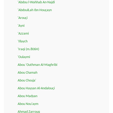
'Abdou l-Wahhab An-Najdi
'AbdoulLah Ibn Houçayn
'Arouçi
'Ayni
'Azzami
'Illaych
'Iraqi (m.806H)
'Oulaymi
Abou 'Outhman Al-Maghribi
Abou Chamah
Abou Chouja'
Abou Hayyan Al-Andalouçi
Abou Madyan
Abou Nou'aym
Ahmad Zarrouq