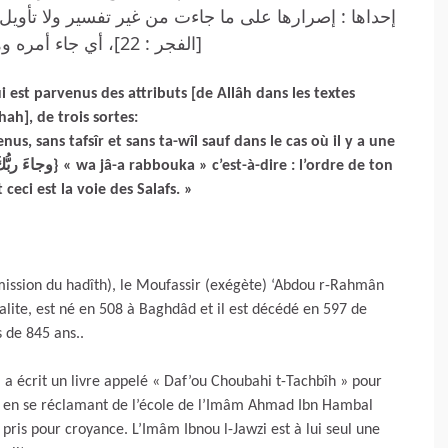
إحداها : إصرارها على ما جاءت من غير تفسير ولا تأويل ، إ }
[الفجر : 22]، أي جاء أمره وهذا مذهب السلف »
i est parvenus des attributs [de Allâh dans les textes
ah], de trois sortes:
venus, sans tafsîr et sans ta-wîl sauf dans le cas où il y a une
 ceci est la voie des Salafs. »
smission du hadîth), le Moufassir (exégète) ‘Abdou r-Rahmân
alite, est né en 508 à Baghdâd et il est décédé en 597 de
 il y a plus de 845 ans..
 Il a écrit un livre appelé « Daf’ou Choubahi t-Tachbîh » pour
out en se réclamant de l’école de l’Imâm Ahmad Ibn Hambal
pris pour croyance. L’Imâm Ibnou l-Jawzi est à lui seul une