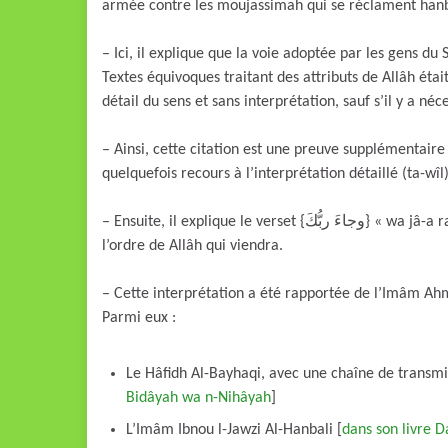
armée contre les moujassimah qui se réclament hanb
– Ici, il explique que la voie adoptée par les gens du 
Textes équivoques traitant des attributs de Allâh était
détail du sens et sans interprétation, sauf s’il y a néce
– Ainsi, cette citation est une preuve supplémentaire
quelquefois recours à l’interprétation détaillé (ta-wîl)
– Ensuite, il explique le verset {وجاءَ ربُّكَ} « wa jâ-a rabbouka » [Soûrat Al-Fajr/22] et dit que cela signifie que c’est
l’ordre de Allâh qui viendra.
– Cette interprétation a été rapportée de l’Imâm A
Parmi eux :
Le Hâfidh Al-Bayhaqi, avec une chaîne de transm
Bidâyah wa n-Nihâyah
]
L’Imâm Ibnou l-Jawzi Al-Hanbali [
dans son livre D