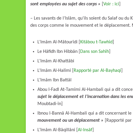
sont employées au sujet des corps »
[
Voir : ici
]
–
Les savants de l’Islâm, qu’ils soient du Salaf ou du
des corps comme le mouvement et le déplacement. N
L’Imâm Al-Mâtourîdi [
Kitâbou t-Tawhîd
]
Le Hâfidh Ibn Hibbân [
Dans son Sahîh
]
L’Imâm Al-Khattâbi
L’Imâm Al-Halîmi [
Rapporté par Al-Bayhaqi
]
L’Imâm Ibn Battâl
Abou l-Fadl At-Tamîmi Al-Hambali qui a dit conce
sujet le déplacement et l’incarnation dans les en
Moubtadi-în]
Ibnou l-Bannâ Al-Hambali qui a dit concernant le 
mouvement ou un déplacement »
[Rapporté par
L’Imâm Al-Bâqillâni [
Al-Insâf
]