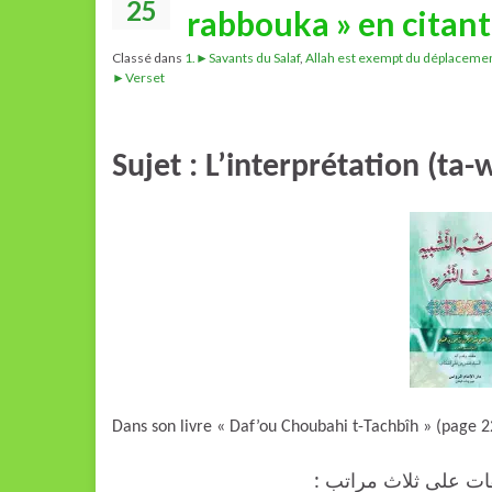
25
rabbouka » en citant 
Classé dans
1.►Savants du Salaf
,
Allah est exempt du déplaceme
►Verset
Sujet : L’interprétation (ta-w
Dans son livre « Daf’ou Choubahi t-Tachbîh » (page 224
«صفات على ثلاث مراتب