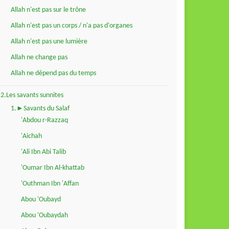
Allah n'est pas sur le trône
Allah n'est pas un corps / n'a pas d'organes
Allah n'est pas une lumière
Allah ne change pas
Allah ne dépend pas du temps
2.Les savants sunnites
1.►Savants du Salaf
'Abdou r-Razzaq
'Aichah
'Ali Ibn Abi Talib
'Oumar Ibn Al-khattab
'Outhman Ibn 'Affan
Abou 'Oubayd
Abou 'Oubaydah