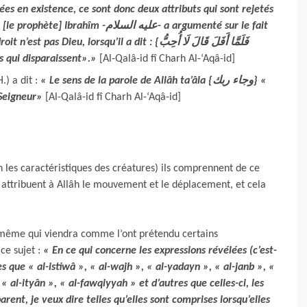
ées en existence, ce sont donc deux attributs qui sont rejetés
عليه السلا- a argumenté sur le fait
lorsqu’il a dit : {فَلَمَّا أَفَلَ قَالَ لَا أُحِبُّ
choses qui disparaissent».»
[Al-Qalâ-id fî Charh Al-‘Aqâ-id]
) a dit :
« Le sens de la parole de Allâh ta’âla {وجاء ربك} «
 Seigneur»
[Al-Qalâ-id fî Charh Al-‘Aqâ-id]
 les caractéristiques des créatures) ils comprennent de ce
s attribuent à Allâh le mouvement et le déplacement, et cela
ui-même qui viendra comme l’ont prétendu certains
ce sujet :
« En ce qui concerne les expressions révélées (c’est-
s que « al-istiwâ », « al-wajh », « al-yadayn », « al-janb », «
al-ityân », « al-fawqiyyah » et d’autres que celles-ci, les
ent, je veux dire telles qu’elles sont comprises lorsqu’elles