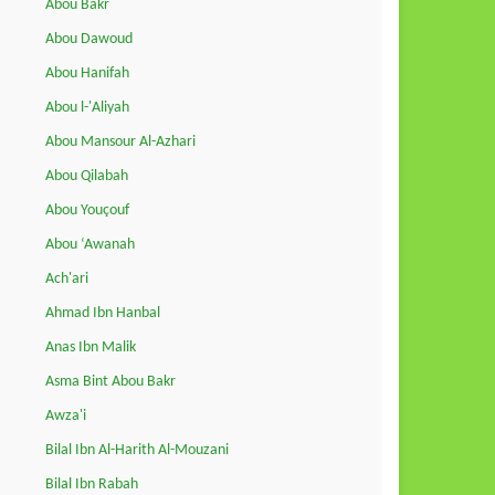
Abou Bakr
Abou Dawoud
Abou Hanifah
Abou l-'Aliyah
Abou Mansour Al-Azhari
Abou Qilabah
Abou Youçouf
Abou ‘Awanah
Ach'ari
Ahmad Ibn Hanbal
Anas Ibn Malik
Asma Bint Abou Bakr
Awza'i
Bilal Ibn Al-Harith Al-Mouzani
Bilal Ibn Rabah