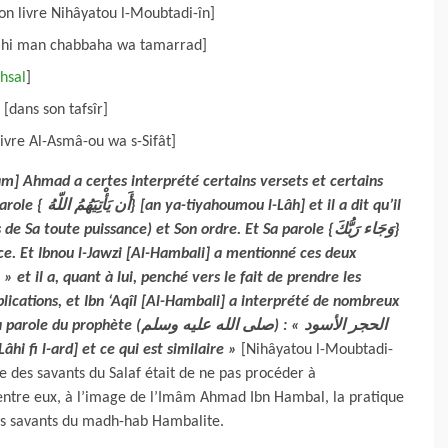
n livre Nihâyatou l-Moubtadi-în]
bahi man chabbaha wa tamarrad]
hsal
]
[dans son tafsîr]
ivre Al-Asmâ-ou wa s-Sifât]
âm] Ahmad a certes interprété certains versets et certains
arole {
أَن يَأْتِيَهُمُ اللّهُ
} [an ya-tiyahoumou l-Lâh] et il a dit qu’il
s de Sa toute puissance) et Son ordre. Et Sa parole {
وَجَاء رَبُّكَ
}
ance. Et Ibnou l-Jawzi [Al-Hambali] a mentionné ces deux
et il a, quant à lui, penché vers le fait de prendre les
plications, et Ibn ‘Aqîl [Al-Hambali] a interprété de nombreux
الحجر الأسود
versets et khabar. Et [l’Imâm] Ahmad a interprété la parole du prophète (صلى الله عليه وسلم) : «
hi fi l-ard] et ce qui est similaire »
[Nihâyatou l-Moubtadi-
re des savants du Salaf était de ne pas procéder à
s d’entre eux, à l’image de l’Imâm Ahmad Ibn Hambal, la pratique
les savants du madh-hab Hambalite.