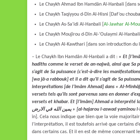
Le Chaykh Ahmad Ibn Hamdân Al-Hanbali [dans so
Le Chaykh Taqiyyou d-Dîn Al-Hisni [Daf’ou chou
Le Chaykh As-Sa’idi Al-Hanbali [
Al-Jawhar Al-Mou
Le Chaykh Moujîrou d-Dîn Al-‘Oulaymi Al-Hanbali 
Le Chaykh Al-Kawthari [dans son introduction du l
– Le Chaykh Ibn Hamdân Al-Hanbali a dit :
« Et [l’Im
hadîths comme le verset de an-najwâ, ainsi que Sa p
s’agit de Sa puissance (c’est-à-dire les manifestation
[wa jâ-a rabbouk] et il a dit qu’il s’agit de Sa puiss
interprétations [de l’Imâm Ahmad] dans « Al-Minhâj » 
versets tels qu’ils sont parvenus sans en donner d’ex
يمين الله في الارض
» [al-hajarou l-aswad yamînou l-Lâ
în]. Cela nous indique que bien que la voie majoritai
l’interprétation, il est toutefois arrivé que certain
dans certains cas. Et il en est de même concernant 