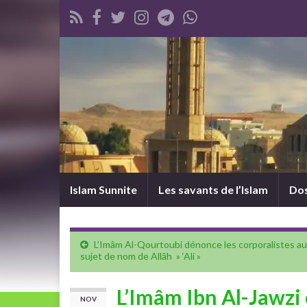
Islam Sunnite
Les savants de l’Islam
Dos
L’Imâm Al-Qourtoubi dénonce les corporalistes au
sujet de nom de Allâh » ‘Ali »
L’Imâm Ibn Al-Jawzi 
NOV