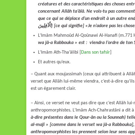
créatures et des caractéristiques des choses entr
concernant Allâh ta’âlâ. Ne vois-tu pas comment [le prophète] Ibrahîm -م
que ce qui se déplace d’un endroit à un autre endroit n’est pas Dieu, 
الْآفِلِينَ} [ce qui signifie] «Je n’adore pas les 
L’Imâm Mahmoûd Al-Qoûnawi Al-Hanafi (m.771 H.
wa jâ-a Rabbouka » est : viendra l’ordre de ton
L’Imâm Ath-Tha’âlibi [
Dans son tafsîr
]
Et autres qu’eux.
– Quant aux moujassimah (ceux qui attribuent à Allâh
verset que Allâh lui-même viendra, c’est-à-dire qu’il
est un égarement clair.
– Ainsi, ce verset ne veut pas dire que c’est Allâh l
anthropomorphistes. L’Imâm Ach-Chahrastâni a dit à 
à-dire présentes dans le Qour-ân ou la Sounnah) telle
al-majî » [comme dans le verset wa jâ-a Rabbouka], « 
anthropomorphistes les prennent selon leur sens appar