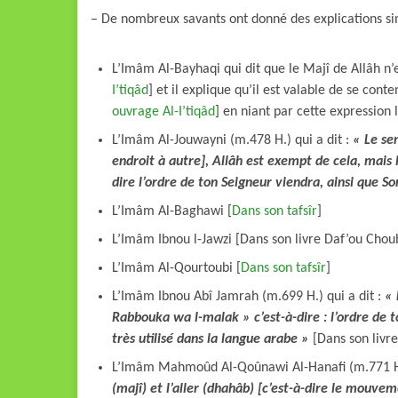
– De nombreux savants ont donné des explications sim
L’Imâm Al-Bayhaqi qui dit que le Majî de Allâh 
I’tiqâd
] et il explique qu’il est valable de se con
ouvrage Al-I’tiqâd
] en niant par cette expression
L’Imâm Al-Jouwayni (m.478 H.) qui a dit :
« Le se
endroit à autre], Allâh est exempt de cela, mais 
dire l’ordre de ton Seigneur viendra, ainsi que 
L’Imâm Al-Baghawi [
Dans son tafsîr
]
L’Imâm Ibnou l-Jawzi [Dans son livre Daf’ou Chou
L’Imâm Al-Qourtoubi [
Dans son tafsîr
]
L’Imâm Ibnou Abî Jamrah (m.699 H.) qui a dit :
« 
Rabbouka wa l-malak » c’est-à-dire : l’ordre de t
très utilisé dans la langue arabe
»
[Dans son livr
L’Imâm Mahmoûd Al-Qoûnawi Al-Hanafi (m.771 H.
(majî) et l’aller (dhahâb) [c’est-à-dire le mouvem