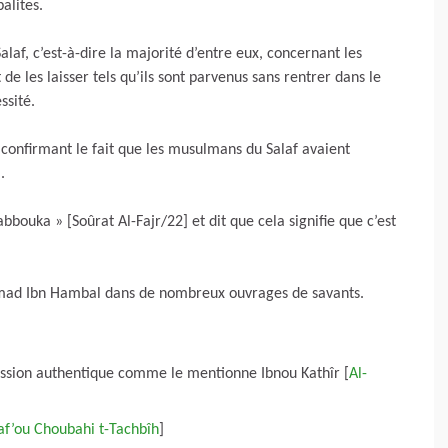
alites.
Salaf, c’est-à-dire la majorité d’entre eux, concernant les
 de les laisser tels qu’ils sont parvenus sans rentrer dans le
ssité.
 confirmant le fait que les musulmans du Salaf avaient
.
hmad Ibn Hambal dans de nombreux ouvrages de savants.
ission authentique comme le mentionne Ibnou Kathîr [
Al-
af’ou Choubahi t-Tachbîh
]