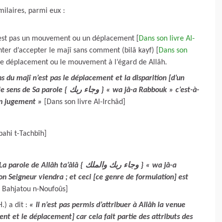
ilaires, parmi eux :
n’est pas un mouvement ou un déplacement [
Dans son livre Al-
tenter d’accepter le majî sans comment (bilâ kayf) [
Dans son
 le déplacement ou le mouvement à l’égard de Allâh.
ns du majî n’est pas le déplacement et la disparition [d’un
le sens de Sa parole
{ وجاء ربك } « wa jâ-a Rabbouk » c’est-à-
Son jugement
»
[Dans son livre Al-Irchâd]
bahi t-Tachbîh]
L
a parole de Allâh ta’âlâ { وجاء ربك والملك } « wa jâ-a
on Seigneur viendra ; et ceci [ce genre de formulation] est
e Bahjatou n-Noufoûs]
) a dit :
« Il n’est pas permis d’attribuer à Allâh la venue
ent et le déplacement] car cela fait partie des attributs des