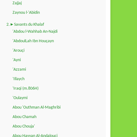
Zajjaj
Zaynou l-'Abidin
2.►Savants du Khalaf
'Abdou l-Wahhab An-Najdi
'AbdoulLah Ibn Houçayn
'Arouçi
'Ayni
'Azzami
'Illaych
'Iraqi (m.806H)
'Oulaymi
Abou 'Outhman Al-Maghribi
Abou Chamah
Abou Chouja'
Abou Hayyan Al-Andalouçi