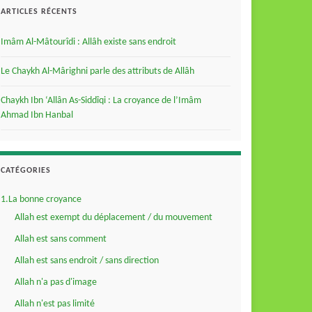
ARTICLES RÉCENTS
Imâm Al-Mâtourîdi : Allâh existe sans endroit
Le Chaykh Al-Mârighni parle des attributs de Allâh
Chaykh Ibn ‘Allân As-Siddîqi : La croyance de l’Imâm
Ahmad Ibn Hanbal
CATÉGORIES
1.La bonne croyance
Allah est exempt du déplacement / du mouvement
Allah est sans comment
Allah est sans endroit / sans direction
Allah n'a pas d'image
Allah n'est pas limité