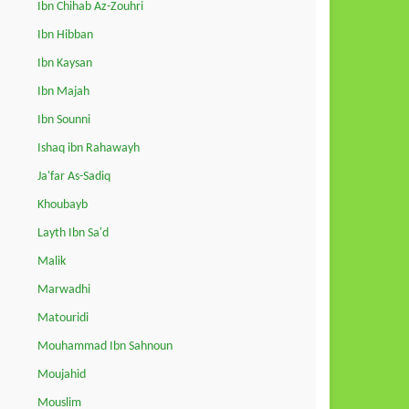
Ibn Chihab Az-Zouhri
Ibn Hibban
Ibn Kaysan
Ibn Majah
Ibn Sounni
Ishaq ibn Rahawayh
Ja'far As-Sadiq
Khoubayb
Layth Ibn Sa'd
Malik
Marwadhi
Matouridi
Mouhammad Ibn Sahnoun
Moujahid
Mouslim