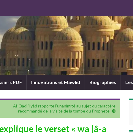
siers PDF
Innovations et Mawlid
Biographies
Les
Al-Qâdî ‘Iyâd rapporte l’unanimité au sujet du caractère
recommandé de la visite de la tombe du Prophète
explique le verset « wa jâ-a