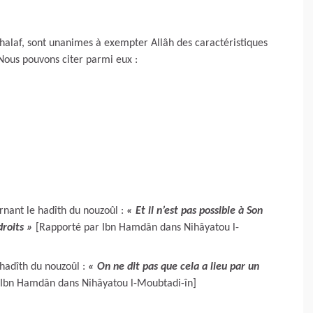
 Khalaf, sont unanimes à exempter Allâh des caractéristiques
ous pouvons citer parmi eux :
rnant le hadîth du nouzoûl :
« Et il n’est pas possible à Son
droits »
[Rapporté par Ibn Hamdân dans Nihâyatou l-
hadîth du nouzoûl :
« On ne dit pas que cela a lieu par un
 Ibn Hamdân dans Nihâyatou l-Moubtadi-în]