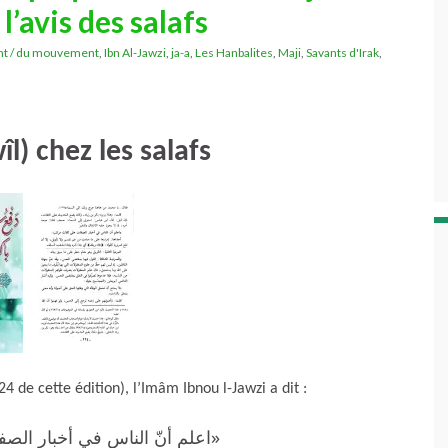
l’avis des salafs
nt / du mouvement
,
Ibn Al-Jawzi
,
ja-a
,
Les Hanbalites
,
Maji
,
Savants d'Irak
,
îl) chez les salafs
 de cette édition), l’Imâm Ibnou l-Jawzi a dit :
اعلم أنّ الناس في أخبار ال :