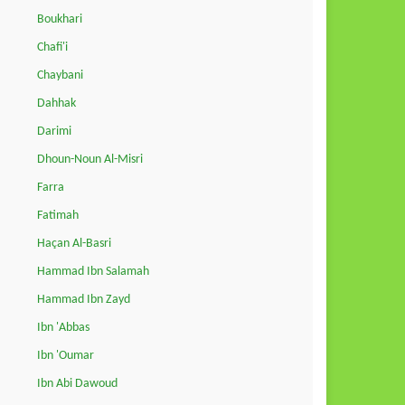
Boukhari
Chafi'i
Chaybani
Dahhak
Darimi
Dhoun-Noun Al-Misri
Farra
Fatimah
Haçan Al-Basri
Hammad Ibn Salamah
Hammad Ibn Zayd
Ibn 'Abbas
Ibn 'Oumar
Ibn Abi Dawoud