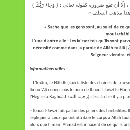
لّا أن تقع ضرورة كقوله تعالى : { وَجَاءَ رَبُّكَ
« Sache que les gens sont, au sujet de ce qu
moutachâbih
L’une d’entre elle : Les laissez tels qu’ils sont par
nécessité comme dans la parole de Allâh ta’âlâ {وجاءَ ربُّكَ} « wa jâ-a rabbouka » c’est-à-dire : l’ordre de ton
Seigneur viendra, et
Informations utiles :
– L’Imâm, le Hâfidh (spécialiste des chaînes de tran
Ibnou ‘Ali connu sous le nom de Ibnou l-Jawzi le Hanb
l’Hégire à Baghdâd (رحمه الله) c’est-à-dire
– Ibnou l-Jawzi fait partie des piliers des hanbalites.
répliquer à ceux qui ont attribué le corps à Allâh t
alors que l’Imâm Ahmad est innocent de ce qu’ils ont 