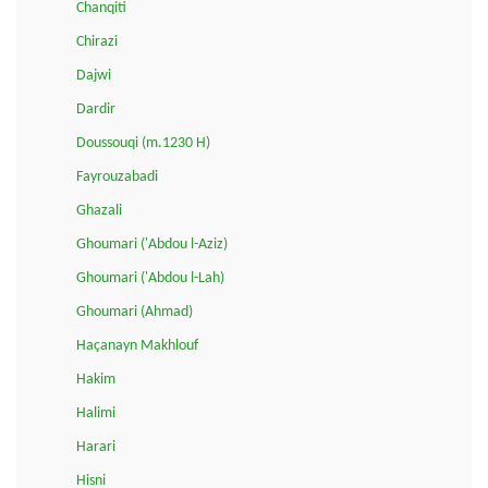
Chanqiti
Chirazi
Dajwi
Dardir
Doussouqi (m.1230 H)
Fayrouzabadi
Ghazali
Ghoumari ('Abdou l-Aziz)
Ghoumari ('Abdou l-Lah)
Ghoumari (Ahmad)
Haçanayn Makhlouf
Hakim
Halimi
Harari
Hisni