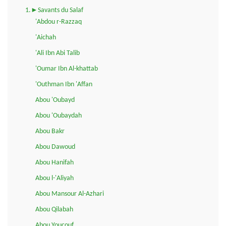
1.►Savants du Salaf
'Abdou r-Razzaq
'Aichah
'Ali Ibn Abi Talib
'Oumar Ibn Al-khattab
'Outhman Ibn 'Affan
Abou 'Oubayd
Abou 'Oubaydah
Abou Bakr
Abou Dawoud
Abou Hanifah
Abou l-'Aliyah
Abou Mansour Al-Azhari
Abou Qilabah
Abou Youçouf