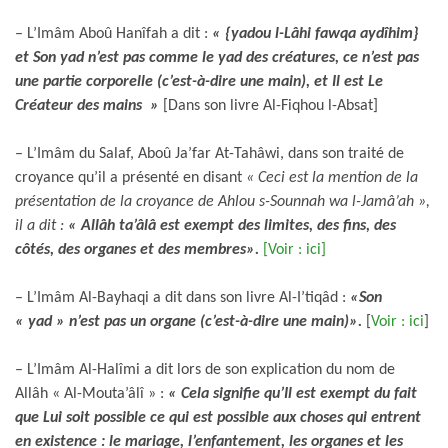
– L’Imâm Aboû Hanîfah a dit :
« {yadou l-Lâhi fawqa aydîhim}
et Son yad n’est pas comme le yad des créatures, ce n’est pas
une partie corporelle (c’est-à-dire une main), et Il est Le
Créateur des mains »
[Dans son livre Al-Fiqhou l-Absat]
– L’Imâm du Salaf, Aboû Ja’far At-Tahâwi, dans son traité de
croyance qu’il a présenté en disant
« Ceci est la mention de la
présentation de la croyance de Ahlou s-Sounnah wa l-Jamâ’ah »,
il a dit :
« Allâh ta’âlâ est exempt des limites, des fins, des
côtés, des organes et des membres».
[Voir : ici]
– L’Imâm Al-Bayhaqi a dit dans son livre Al-I’tiqâd :
«Son
« yad » n’est pas un organe (c’est-à-dire une main)».
[
Voir : ici
]
– L’Imâm Al-Halîmi a dit lors de son explication du nom de
Allâh « Al-Mouta’âlî » :
« Cela signifie qu’Il est exempt du fait
que Lui soit possible ce qui est possible aux choses qui entrent
en existence : le mariage, l’enfantement, les organes et les