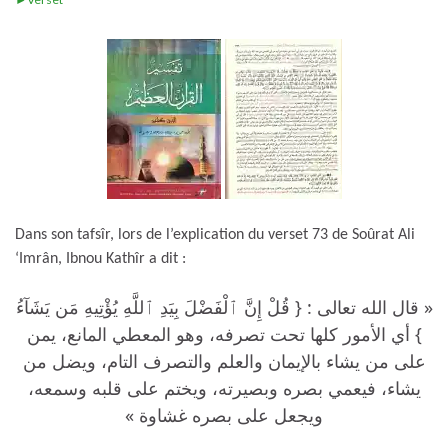
Dans son tafsîr, lors de l’explication du verset 73 de Soûrat Ali
‘Imrân, Ibnou Kathîr a dit :
« قال الله تعالى : { قُلْ إِنَّ ٱلْفَضْلَ بِيَدِ ٱللَّهِ يُؤْتِيهِ مَن يَشَآءُ
} أي الأمور كلها تحت تصرفه، وهو المعطي المانع، يمن
على من يشاء بالإيمان والعلم والتصرف التام، ويضل من
يشاء، فيعمي بصره وبصيرته، ويختم على قلبه وسمعه،
ويجعل على بصره غشاوة »