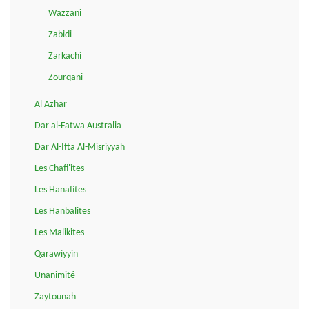
Wazzani
Zabidi
Zarkachi
Zourqani
Al Azhar
Dar al-Fatwa Australia
Dar Al-Ifta Al-Misriyyah
Les Chafi'ites
Les Hanafites
Les Hanbalites
Les Malikites
Qarawiyyin
Unanimité
Zaytounah