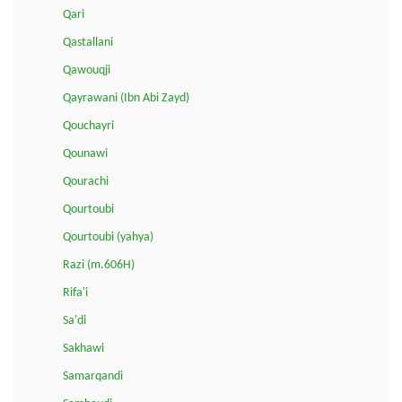
Qari
Qastallani
Qawouqji
Qayrawani (Ibn Abi Zayd)
Qouchayri
Qounawi
Qourachi
Qourtoubi
Qourtoubi (yahya)
Razi (m.606H)
Rifa'i
Sa'di
Sakhawi
Samarqandi