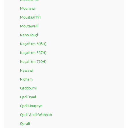
Mounawi
Moustaghfiri
Moutawalli
Naboulouçi
Naçafi (m.508H)
Naçafi (m.537H)
Naçafi (m.710H)
Nawawi
Nidham
Qaddoumi
Qadi 'Iyad
Qadi Houçayn
Qadi ‘Abdil-Wahhab
Qarafi