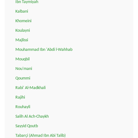
Ibn Taymiyah
Kalbani
Khomeini
Koulayni
Majlissi
Mouhammad Ibn 'Abdi l-Wahhab
Mouqbil
Nou'mani
Qoummi
Rabi' Al-Madkhali
Rajihi
Rouhayli
Salih Al Ach-Chaykh
Sayyid Qoutb
Tabarçi (Ahmad Ibn Abi Talib)