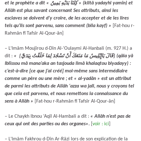
et le prophète a dit « كِلْتَا يَدَيْهِ يَمِينٌ » (kiltâ yadayhi yamîn
) et
Allâh est plus savant concernant Ses attributs, ainsi les
esclaves se doivent d’y croire, de les accepter et de les lires
tels qu’ils sont parvenu, sans comment (bila kayf)
»
[Fat-hou r-
Rahmân fî Tafsîr Al-Qour-ân]
– L’Imâm Moujîrou d-Dîn Al-‘Oulaymi Al-Hanbali (m. 927 H.) a
dit :
« {قَالَ يَاإِبْلِيسُ مَا مَنَعَكَ أَنْ تَسْجُدَ لِمَا خَلَقْتُ بِيَدَيَّ} (qâla yâ
Iblîssou mâ mana’aka an tasjouda limâ khalaqtou biyadayy) :
c’est-à-dire [ce que j’ai créé] moi-même sans intermédiaire
comme un père ou une mère ; et « al-yadân » est un attribut
de parmi les attributs de Allâh ‘azza wa jall, nous y croyons tel
que cela est parvenu
,
et nous remettons la connaissance du
sens à Allâh
»
[Fat-hou r-Rahmân fî Tafsîr Al-Qour-ân]
– Le Chaykh Ibnou ‘Aqîl Al-Hambali a dit :
« Allâh n’est pas de
ceux qui ont des parties ou des organes»
.
[
voir : ici
]
– L’Imâm Fakhrou d-Dîn Ar-Râzi lors de son explication de la