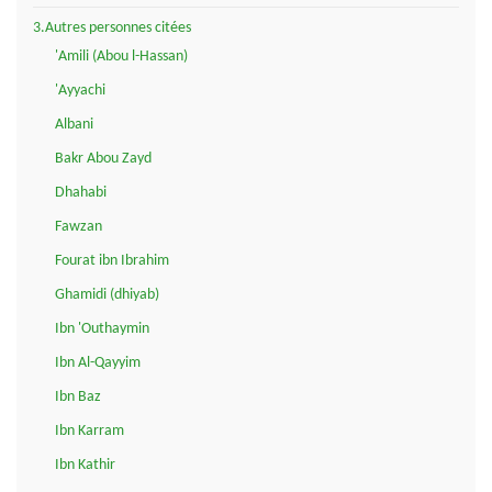
3.Autres personnes citées
'Amili (Abou l-Hassan)
'Ayyachi
Albani
Bakr Abou Zayd
Dhahabi
Fawzan
Fourat ibn Ibrahim
Ghamidi (dhiyab)
Ibn 'Outhaymin
Ibn Al-Qayyim
Ibn Baz
Ibn Karram
Ibn Kathir