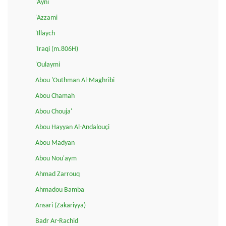
'Ayni
'Azzami
'Illaych
'Iraqi (m.806H)
'Oulaymi
Abou 'Outhman Al-Maghribi
Abou Chamah
Abou Chouja'
Abou Hayyan Al-Andalouçi
Abou Madyan
Abou Nou'aym
Ahmad Zarrouq
Ahmadou Bamba
Ansari (Zakariyya)
Badr Ar-Rachid