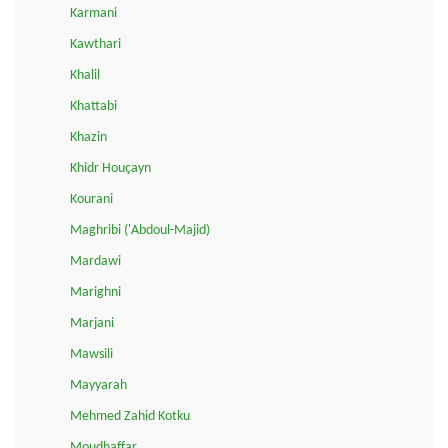
Karmani
Kawthari
Khalil
Khattabi
Khazin
Khidr Houçayn
Kourani
Maghribi ('Abdoul-Majid)
Mardawi
Marighni
Marjani
Mawsili
Mayyarah
Mehmed Zahid Kotku
Moudhaffar