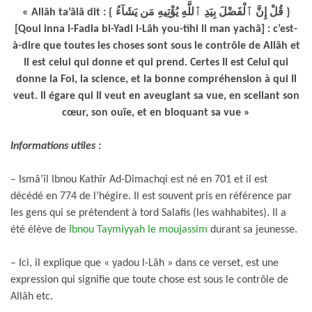
« Allâh ta’âlâ dit : { قُلْ إِنَّ ٱلْفَضْلَ بِيَدِ ٱللَّهِ يُؤْتِيهِ مَن يَشَآءُ }
[Qoul inna l-Fadla bi-Yadi l-Lâh you-tîhi li man yachâ] : c’est-
à-dire que toutes les choses sont sous le contrôle de Allâh et
Il est celui qui donne et qui prend. Certes Il est Celui qui
donne la Foi, la science, et la bonne compréhension à qui Il
veut. Il égare qui Il veut en aveuglant sa vue, en scellant son
cœur, son ouïe, et en bloquant sa vue »
Informations utiles :
– Ismâ’îl Ibnou Kathîr Ad-Dimachqi est né en 701 et il est
décédé en 774 de l’hégire. Il est souvent pris en référence par
les gens qui se prétendent à tord Salafis (les wahhabites). Il a
été élève de
Ibnou Taymiyyah le moujassim
durant sa jeunesse.
– Ici, il explique que « yadou l-Lâh » dans ce verset, est une
expression qui signifie que toute chose est sous le contrôle de
Allâh etc.