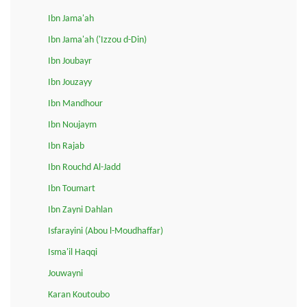
Ibn Jama'ah
Ibn Jama'ah ('Izzou d-Din)
Ibn Joubayr
Ibn Jouzayy
Ibn Mandhour
Ibn Noujaym
Ibn Rajab
Ibn Rouchd Al-Jadd
Ibn Toumart
Ibn Zayni Dahlan
Isfarayini (Abou l-Moudhaffar)
Isma'il Haqqi
Jouwayni
Karan Koutoubo