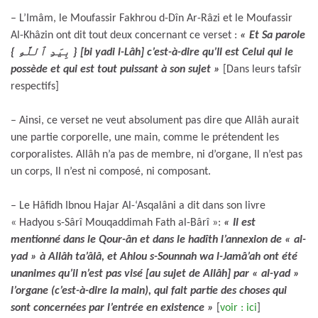
– L’Imâm, le Moufassir Fakhrou d-Dîn Ar-Râzi et le Moufassir
Al-Khâzin ont dit tout deux concernant ce verset :
« Et Sa parole
{ بِيَدِ ٱللَّهِ } [bi yadi l-Lâh] c’est-à-dire qu’Il est Celui qui le
possède et qui est tout puissant à son sujet »
[Dans leurs tafsîr
respectifs]
– Ainsi, ce verset ne veut absolument pas dire que Allâh aurait
une partie corporelle, une main, comme le prétendent les
corporalistes. Allâh n’a pas de membre, ni d’organe, Il n’est pas
un corps, Il n’est ni composé, ni composant.
– Le Hâfidh Ibnou Hajar Al-‘Asqalâni a dit dans son livre
« Hadyou s-Sârî Mouqaddimah Fath al-Bârî »:
« Il est
mentionné dans le Qour-ân et dans le hadîth l’annexion de « al-
yad » à Allâh ta’âlâ, et Ahlou s-Sounnah wa l-Jamâ’ah ont été
unanimes qu’il n’est pas visé [au sujet de Allâh] par « al-yad »
l’organe (c’est-à-dire la main), qui fait partie des choses qui
sont concernées par l’entrée en existence »
[
voir : ici
]