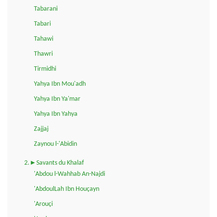
Tabarani
Tabari
Tahawi
Thawri
Tirmidhi
Yahya Ibn Mou'adh
Yahya Ibn Ya'mar
Yahya Ibn Yahya
Zajjaj
Zaynou l-'Abidin
2.►Savants du Khalaf
'Abdou l-Wahhab An-Najdi
'AbdoulLah Ibn Houçayn
'Arouçi