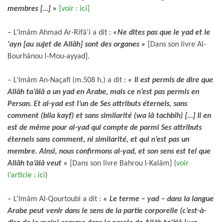
membres […] »
[voir : ici]
– L’Imâm Ahmad Ar-Rifâ’i a dit :
«Ne dites pas que le yad et le
‘ayn [au sujet de Allâh] sont des organes »
[Dans son livre Al-
Bourhânou l-Mou-ayyad].
– L’Imâm An-Naçafi (m.508 h.) a dit :
« Il est permis de dire que
Allâh ta’âlâ a un yad en Arabe, mais ce n’est pas permis en
Persan. Et al-yad est l’un de Ses attributs éternels, sans
comment (bila kayf) et sans similarité (wa lâ tachbîh) […] Il en
est de même pour al-yad qui compte de parmi Ses attributs
éternels sans comment, ni similarité, et qui n’est pas un
membre. Ainsi, nous confirmons al-yad, et son sens est tel que
Allâh ta’âlâ veut
»
[Dans son livre Bahrou l-Kalâm] (
voir
l’article : ici
)
– L’Imâm Al-Qourtoubi a dit :
« Le terme – yad – dans la langue
Arabe peut venir dans le sens de la partie corporelle (c’est-à-