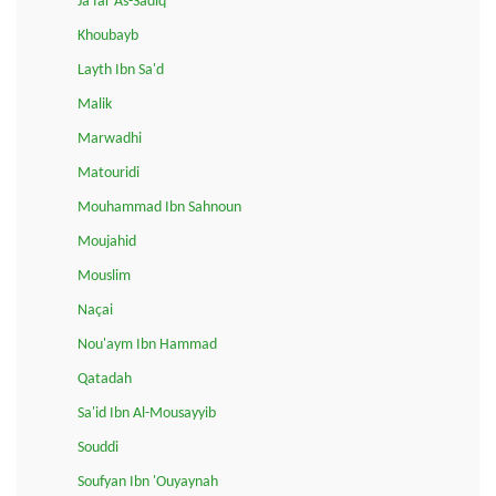
Ja'far As-Sadiq
Khoubayb
Layth Ibn Sa'd
Malik
Marwadhi
Matouridi
Mouhammad Ibn Sahnoun
Moujahid
Mouslim
Naçai
Nou'aym Ibn Hammad
Qatadah
Sa'id Ibn Al-Mousayyib
Souddi
Soufyan Ibn 'Ouyaynah