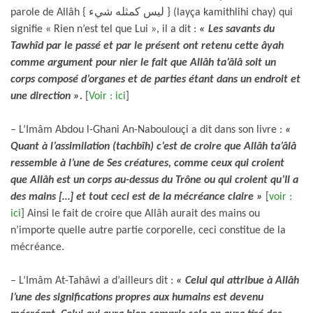
parole de Allâh { ليس كمثله شيء } (layça kamithlihi chay) qui
signifie « Rien n’est tel que Lui », il a dit :
« Les savants du
Tawhîd par le passé et par le présent ont retenu cette âyah
comme argument pour nier le fait que Allâh ta’âlâ soit un
corps composé d’organes et de parties étant dans un endroit et
une direction ».
[
Voir : ici
]
– L’Imâm Abdou l-Ghani An-Naboulouçi a dit dans son livre :
«
Quant à l’assimilation (tachbîh) c’est de croire que Allâh ta’âlâ
ressemble à l’une de Ses créatures, comme ceux qui croient
que Allâh est un corps au-dessus du Trône ou qui croient qu’Il a
des mains […] et tout ceci est de la mécréance claire »
[
voir :
ici
] Ainsi le fait de croire que Allâh aurait des mains ou
n’importe quelle autre partie corporelle, ceci constitue de la
mécréance.
– L’Imâm At-Tahâwi a d’ailleurs dit :
« Celui qui attribue à Allâh
l’une des significations propres aux humains est devenu