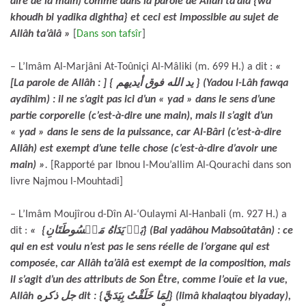
dire de la main) comme dans la parole de Allâh ta’âlâ {wa
khoudh bi yadika dightha} et ceci est impossible au sujet de
Allâh ta’âlâ »
[
Dans son tafsîr
]
– L’Imâm Al-Marjâni At-Toûniçi Al-Mâliki (m. 699 H.) a dit :
«
[La parole de Allâh : ] { يد الله فوق أيديهم } (Yadou l-Lâh fawqa
aydîhim) : il ne s’agit pas ici d’un « yad » dans le sens d’une
partie corporelle (c’est-à-dire une main), mais il s’agit d’un
« yad » dans le sens de la puissance, car Al-Bâri (c’est-à-dire
Allâh) est exempt d’une telle chose (c’est-à-dire d’avoir une
main) »
.
[Rapporté par Ibnou l-Mou’allim Al-Qourachi dans son
livre Najmou l-Mouhtadi]
– L’Imâm Moujîrou d-Dîn Al-‘Oulaymi Al-Hanbali (m. 927 H.) a
dit :
« {بَلۡ يَدَاهُ مَبۡسُوطَتَانِ} (Bal yadâhou Mabsoûtatân) : ce
qui en est voulu n’est pas le sens réelle de l’organe qui est
composée, car Allâh ta’âlâ est exempt de la composition, mais
il s’agit d’un des attributs de Son Être, comme l’ouïe et la vue,
Allâh جل ذكره dit : {لِمَا خَلَقْتُ بِيَدَيَّ} (limâ khalaqtou biyaday),