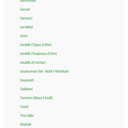
Samhoudi
Sanad
Sanouçi
sarakhsi
Sawi
Soubki (Tajou d-Din)
Soubki (Taqiyyou d-Din)
Soubki Al-Azhari
Soulayman Ibn 'Abdi l-Wahhab
Souyouti
Tabbani
Tamimi (Abou l-Fadl)
Tawil
Tha'alibi
Wahidi