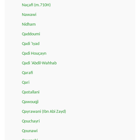
Naçafi (m.710H)
Nawawi
Nidham
Qaddoumi
Qadi 'Iyad
Qadi Houçayn
Qadi ‘Abdil-Wahhab
Qarafi
Qari
Qastallani
Qawouqji
Qayrawani (Ibn Abi Zayd)
Qouchayri
Qounawi