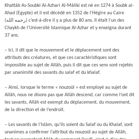
Khattâb As-Soubki Al-Azhari Al-Mâliki est né en 1274 à Soubk al-
Ahad (Egypte) et il est décédé en 1352 de l’Hégire au Caire
(رحمه الله) c’est-à-dire il y a plus de 80 ans. Il était l’un des
Chaykh de l’Université Islamique Al-Azhar et y enseigna durant
37 ans.
– Ici, il dit que le mouvement et le déplacement sont des
attributs des créatures, et que ces caractéristiques sont
impossible au sujet de Allâh, puis il dit que ces sens sont rejetés
par unanimité des savants du salaf et du khalaf.
– Ainsi, lorsque le terme « nouzoûl » est employé au sujet de
Allâh, nous ne disons pas que Allâh descend, car comme l’ont dit
les savants, Allâh est exempt du déplacement, du mouvement,
de la direction et de l’endroit.
– Les savants de l’Islâm, qu’ils soient du Salaf ou du Khalaf, sont
unanimes a confirmer l’attribut du nouzoûl au sujet de Allâh,