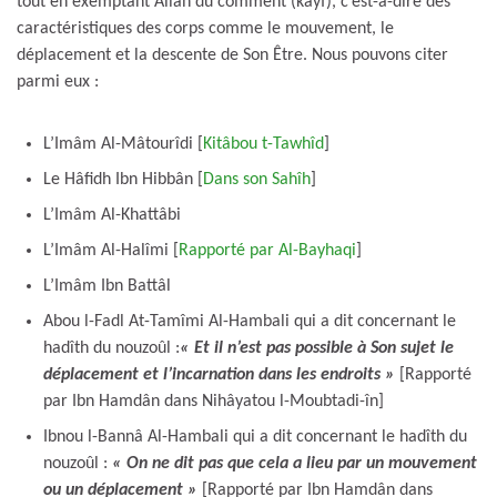
tout en exemptant Allâh du comment (kayf), c’est-à-dire des
caractéristiques des corps comme le mouvement, le
déplacement et la descente de Son Être. Nous pouvons citer
parmi eux :
L’Imâm Al-Mâtourîdi [
Kitâbou t-Tawhîd
]
Le Hâfidh Ibn Hibbân [
Dans son Sahîh
]
L’Imâm Al-Khattâbi
L’Imâm Al-Halîmi [
Rapporté par Al-Bayhaqi
]
L’Imâm Ibn Battâl
Abou l-Fadl At-Tamîmi Al-Hambali qui a dit concernant le
hadîth du nouzoûl :
« Et il n’est pas possible à Son sujet le
déplacement et l’incarnation dans les endroits »
[Rapporté
par Ibn Hamdân dans Nihâyatou l-Moubtadi-în]
Ibnou l-Bannâ Al-Hambali qui a dit concernant le hadîth du
nouzoûl :
« On ne dit pas que cela a lieu par un mouvement
ou un déplacement »
[Rapporté par Ibn Hamdân dans