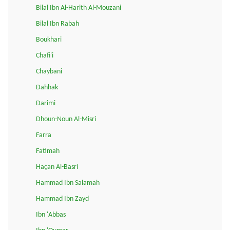
Bilal Ibn Al-Harith Al-Mouzani
Bilal Ibn Rabah
Boukhari
Chafi'i
Chaybani
Dahhak
Darimi
Dhoun-Noun Al-Misri
Farra
Fatimah
Haçan Al-Basri
Hammad Ibn Salamah
Hammad Ibn Zayd
Ibn 'Abbas