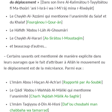
du déplacement »
[Dans son livre Al-Kalimâtou t-Tayyibâtou
fî Ma-thoûri ‘ani l-Isrâ-i wa l-Mi’râj mina r-Riwâyât]
Le Chaykh Al-‘Azzâmi qui mentionne l’unanimité du Salaf et
du Khalaf [
Fourqânou l-Qour-ân
]
Le Hâfidh ‘Abdou l-Lâh Al-Ghoumâri
Le Chaykh Al-Harari [
As-Sirâtou l-Moustaqîm
]
et beaucoup d’autres…
– Certains savants ont mentionné de manière explicite dans
leurs ouvrages que le fait d’attribuer à Allâh le mouvement ou
le déplacement est de la mécréance. Parmi eux :
L’Imâm Abou l-Haçan Al-Ach’ari [
Rapporté par As-Soubki
]
Le Qâdî ‘Abdou l-Wahhâb Al-Mâliki qui mentionne
l’unanimité [
Charh ‘Aqîdah Mâlik As-Saghîr
]
L’Imâm Taqiyyou d-Dîn Al-Hisni [
Daf’ou choubahi man
chabbaha wa tamarrad
]