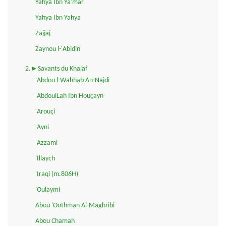
Yahya Ibn Ya'mar
Yahya Ibn Yahya
Zajjaj
Zaynou l-'Abidin
2.►Savants du Khalaf
'Abdou l-Wahhab An-Najdi
'AbdoulLah Ibn Houçayn
'Arouçi
'Ayni
'Azzami
'Illaych
'Iraqi (m.806H)
'Oulaymi
Abou 'Outhman Al-Maghribi
Abou Chamah