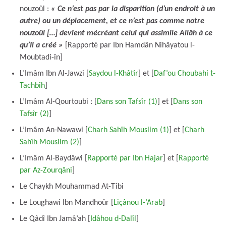
nouzoûl :
« Ce n’est pas par la disparition (d’un endroit à un
autre) ou un déplacement, et ce n’est pas comme notre
nouzoûl […] devient mécréant celui qui assimile Allâh à ce
qu’Il a créé »
[Rapporté par Ibn Hamdân Nihâyatou l-
Moubtadi-în]
L’Imâm Ibn Al-Jawzi [
Saydou l-Khâtir
] et [
Daf’ou Choubahi t-
Tachbîh
]
L’Imâm Al-Qourtoubi : [
Dans son Tafsîr (1)
] et [
Dans son
Tafsîr (2)
]
L’Imâm An-Nawawi [
Charh Sahîh Mouslim (1)
] et [
Charh
Sahîh Mouslim (2)
]
L’Imâm Al-Baydâwi [
Rapporté par Ibn Hajar
] et [
Rapporté
par Az-Zourqâni
]
Le Chaykh Mouhammad At-Tîbi
Le Loughawi Ibn Mandhoûr [
Liçânou l-‘Arab
]
Le Qâdî Ibn Jamâ’ah [
Idâhou d-Dalîl
]