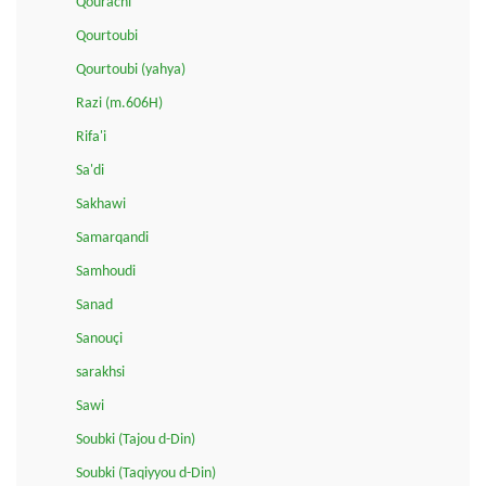
Qourachi
Qourtoubi
Qourtoubi (yahya)
Razi (m.606H)
Rifa'i
Sa'di
Sakhawi
Samarqandi
Samhoudi
Sanad
Sanouçi
sarakhsi
Sawi
Soubki (Tajou d-Din)
Soubki (Taqiyyou d-Din)