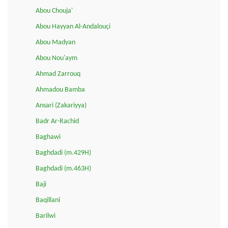
Abou Chouja'
Abou Hayyan Al-Andalouçi
Abou Madyan
Abou Nou'aym
Ahmad Zarrouq
Ahmadou Bamba
Ansari (Zakariyya)
Badr Ar-Rachid
Baghawi
Baghdadi (m.429H)
Baghdadi (m.463H)
Baji
Baqillani
Barilwi