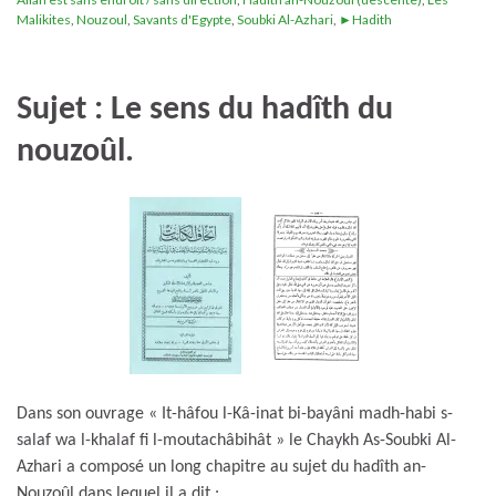
Malikites
,
Nouzoul
,
Savants d'Egypte
,
Soubki Al-Azhari
,
►Hadith
Sujet : Le sens du hadîth du
nouzoûl.
Dans son ouvrage « It-hâfou l-Kâ-inat bi-bayâni madh-habi s-
salaf wa l-khalaf fi l-moutachâbihât » le Chaykh As-Soubki Al-
Azhari a composé un long chapitre au sujet du hadîth an-
Nouzoûl dans lequel il a dit :