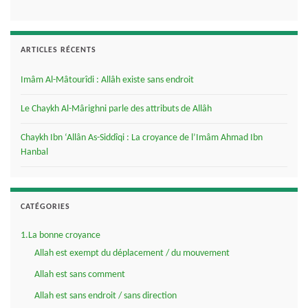
ARTICLES RÉCENTS
Imâm Al-Mâtourîdi : Allâh existe sans endroit
Le Chaykh Al-Mârighni parle des attributs de Allâh
Chaykh Ibn ‘Allân As-Siddîqi : La croyance de l’Imâm Ahmad Ibn
Hanbal
CATÉGORIES
1.La bonne croyance
Allah est exempt du déplacement / du mouvement
Allah est sans comment
Allah est sans endroit / sans direction