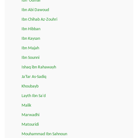
Ibn 'Oumar
Ibn Abi Dawoud
Ibn Chihab Az-Zouhri
Ibn Hibban
Ibn Kaysan
Ibn Majah
Ibn Sounni
Ishaq ibn Rahawayh
Ja'far As-Sadiq
Khoubayb
Layth Ibn Sa'd
Malik
Marwadhi
Matouridi
Mouhammad Ibn Sahnoun