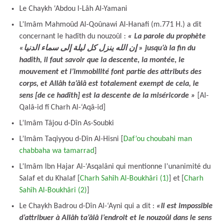
Le Chaykh ‘Abdou l-Lâh Al-Yamani
L’Imâm Mahmoûd Al-Qoûnawi Al-Hanafi (m.771 H.) a dit
concernant le hadîth du nouzoûl :
« La parole du prophète
«إن الله ينزل كل ليلة إلى سماء الدنيا » jusqu’à la fin du
hadîth, il faut savoir que la descente, la montée, le
mouvement et l’immobilité font partie des attributs des
corps, et Allâh ta’âlâ est totalement exempt de cela, le
sens [de ce hadîth] est la descente de la miséricorde »
[Al-
Qalâ-id fî Charh Al-‘Aqâ-id]
L’Imâm Tâjou d-Dîn As-Soubki
L’Imâm Taqiyyou d-Dîn Al-Hisni [
Daf’ou choubahi man
chabbaha wa tamarrad
]
L’Imâm Ibn Hajar Al-‘Asqalâni qui mentionne l’unanimité du
Salaf et du Khalaf [
Charh Sahîh Al-Boukhâri (1)
] et [
Charh
Sahîh Al-Boukhâri (2)
]
Le Chaykh Badrou d-Dîn Al-‘Ayni qui a dit :
«Il est impossible
d’attribuer à Allâh ta’âlâ l’endroit et le nouzoûl dans le sens