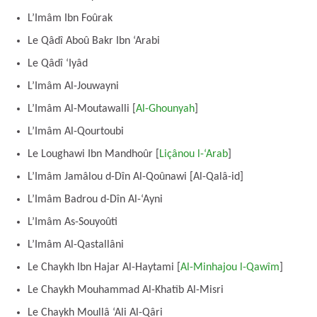
L’Imâm Ibn Foûrak
Le Qâdî Aboû Bakr Ibn ‘Arabi
Le Qâdî ‘Iyâd
L’Imâm Al-Jouwayni
L’Imâm Al-Moutawalli [
Al-Ghounyah
]
L’Imâm Al-Qourtoubi
Le Loughawi Ibn Mandhoûr [
Liçânou l-‘Arab
]
L’Imâm Jamâlou d-Dîn Al-Qoûnawi [Al-Qalâ-id]
L’Imâm Badrou d-Dîn Al-‘Ayni
L’Imâm As-Souyoûti
L’Imâm Al-Qastallâni
Le Chaykh Ibn Hajar Al-Haytami [
Al-Minhajou l-Qawîm
]
Le Chaykh Mouhammad Al-Khatîb Al-Misri
Le Chaykh Moullâ ‘Ali Al-Qâri