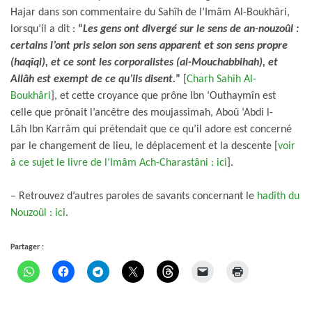
Hajar dans son commentaire du Sahîh de l’Imâm Al-Boukhâri,
lorsqu’il a dit :
“
Les gens ont divergé sur le sens de an-nouzoûl :
certains l’ont pris selon son sens apparent et son sens propre
(haqîqi), et ce sont les corporalistes (al-Mouchabbihah), et
Allâh est exempt de ce qu’ils disent.
”
[
Charh Sahîh Al-
Boukhâri
], et cette croyance que prône Ibn ‘Outhaymîn est
celle que prônait l’ancêtre des moujassimah, Aboû ‘Abdi l-
Lâh Ibn Karrâm qui prétendait que ce qu’il adore est concerné
par le changement de lieu, le déplacement et la descente [
voir
à ce sujet le livre de l’Imâm Ach-Charastâni : ici
].
– Retrouvez d’autres paroles de savants concernant le
hadîth du
Nouzoûl : ici
.
Partager :