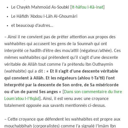
Le Chaykh Mahmoûd As-Soubki [
It-hâfou l-Kâ-inat
]
Le Hâfidh ‘Abdou l-Lâh Al-Ghoumâri
et beaucoup d’autres…
– Ainsi il ne convient pas de prêter attention aux propos des
wahhabites qui accusent les gens de la Sounnah qui ont
interprété ce hadîth d’être des mou’attil (négateur/athée). Ces
mêmes wahhabites qui prétendent qu’il s’agit d’une descente
véritable de Allâh tout comme l’a prétendu Ibn Outhaymîn
(wahhabite) qui a dit :
« Et il s’agit d’une descente véritable
qui convient à Allâh. Et les négateurs (ahlou t-Ta’tîl) l’ont
interprété par la descente de Son ordre, de Sa miséricorde
ou d’un de parmi Ses anges »
[
Dans son commentaire du livre
Loum’atou l-I’tiqâd
]
.
Ainsi, il est venu avec une croyance
totalement opposée aux savants mentionnés ci-dessus.
– Cette croyance que défendent les wahhabites est propre aux
mouchabbihah (corporalistes) comme l’a signalé l’Imâm Ibn