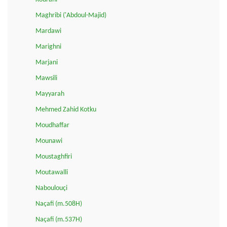
Maghribi ('Abdoul-Majid)
Mardawi
Marighni
Marjani
Mawsili
Mayyarah
Mehmed Zahid Kotku
Moudhaffar
Mounawi
Moustaghfiri
Moutawalli
Naboulouçi
Naçafi (m.508H)
Naçafi (m.537H)