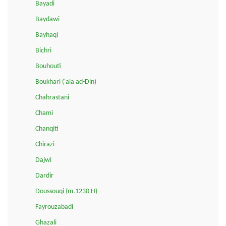
Bayadi
Baydawi
Bayhaqi
Bichri
Bouhouti
Boukhari ('ala ad-Din)
Chahrastani
Chami
Chanqiti
Chirazi
Dajwi
Dardir
Doussouqi (m.1230 H)
Fayrouzabadi
Ghazali