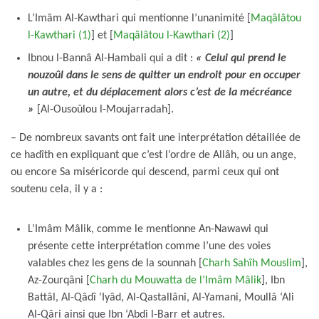
L’Imâm Al-Kawthari qui mentionne l’unanimité [
Maqâlâtou
l-Kawthari (1)
] et [
Maqâlâtou l-Kawthari (2)
]
Ibnou l-Bannâ Al-Hambali qui a dit :
« Celui qui prend le
nouzoûl dans le sens de quitter un endroit pour en occuper
un autre, et du déplacement alors c’est de la mécréance
»
[Al-Ousoûlou l-Moujarradah].
– De nombreux savants ont fait une interprétation détaillée de
ce hadîth en expliquant que c’est l’ordre de Allâh, ou un ange,
ou encore Sa miséricorde qui descend, parmi ceux qui ont
soutenu cela, il y a :
L’Imâm Mâlik, comme le mentionne An-Nawawi qui
présente cette interprétation comme l’une des voies
valables chez les gens de la sounnah [
Charh Sahîh Mouslim
],
Az-Zourqâni [
Charh du Mouwatta de l’Imâm Mâlik
], Ibn
Battâl, Al-Qâdî ‘Iyâd, Al-Qastallâni, Al-Yamani, Moullâ ‘Ali
Al-Qâri ainsi que Ibn ‘Abdi l-Barr et autres.