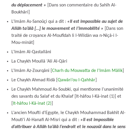
du déplacement »
[Dans son commentaire du Sahîh Al-
Boukhâri]
L’Imâm As-Sanoûçi qui a dit :
«Il est impossible au sujet de
Allâh ta’âlâ […] le mouvement et l’immobilité »
[Dans son
traité de croyance Al-Moufîdah li l-Wildân wa n-Niçâ-i l-
Mou-minât]
L’Imâm Al-Qastallâni
La Chaykh Moullâ ‘Ali Al-Qâri
L’Imâm Az-Zourqâni [
Charh du Mouwatta de l’Imâm Mâlik
]
Le Chaykh Ahmad Ridâ [
Qawâri’ou l-Qahhâr
]
Le Chaykh Mahmoud As-Soubki, qui mentionne l’unanimité
des savants du Salaf et du Khalaf [It-hâfou l-Kâ-inat (1)] et
[
It-hâfou l-Kâ-inat (2)
]
L’ancien Moufti d’Egypte, le Chaykh Mouhammad Bakhît Al-
Moutî’i Al-Hanafi Al-Misri qui a dit :
«Il est impossible
d’attribuer à Allâh ta’âlâ l’endroit et le nouzoûl dans le sens