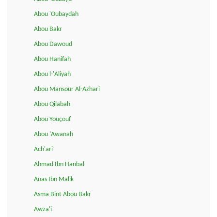
Abou 'Oubaydah
Abou Bakr
Abou Dawoud
Abou Hanifah
Abou l-'Aliyah
Abou Mansour Al-Azhari
Abou Qilabah
Abou Youçouf
Abou ‘Awanah
Ach'ari
Ahmad Ibn Hanbal
Anas Ibn Malik
Asma Bint Abou Bakr
Awza'i