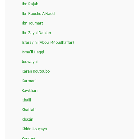
Ibn Rajab
Ibn Rouchd Al-Jadd
Ibn Toumart
Ibn Zayni Dahlan
Isfarayini (Abou l-Moudhaffar)
Isma'il Haqqi
Jouwayni
Karan Koutoubo
Karmani
Kawthari
Khalil
Khattabi
Khazin
Khidr Houçayn
Kourani