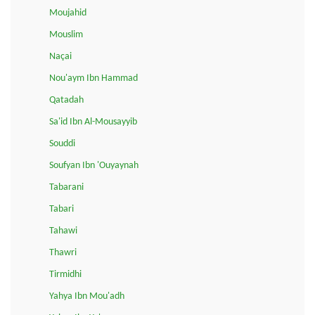
Moujahid
Mouslim
Naçai
Nou'aym Ibn Hammad
Qatadah
Sa'id Ibn Al-Mousayyib
Souddi
Soufyan Ibn 'Ouyaynah
Tabarani
Tabari
Tahawi
Thawri
Tirmidhi
Yahya Ibn Mou'adh