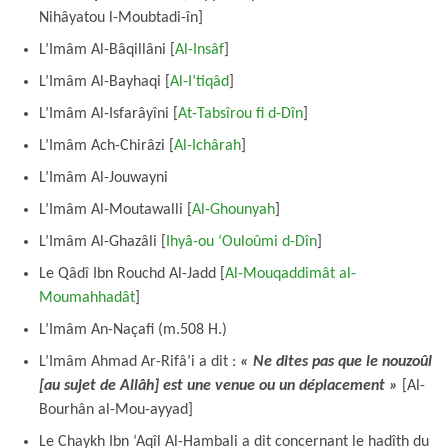
Nihâyatou l-Moubtadi-în]
L’Imâm Al-Bâqillâni [
Al-Insâf
]
L’Imâm Al-Bayhaqi [
Al-I’tiqâd
]
L’Imâm Al-Isfarâyîni [
At-Tabsîrou fi d-Dîn
]
L’Imâm Ach-Chirâzi [
Al-Ichârah
]
L’Imâm Al-Jouwayni
L’Imâm Al-Moutawalli [
Al-Ghounyah
]
L’Imâm Al-Ghazâli [
Ihyâ-ou ‘Ouloûmi d-Dîn
]
Le Qâdî Ibn Rouchd Al-Jadd [
Al-Mouqaddimât al-
Moumahhadât
]
L’Imâm An-Naçafi (m.508 H.)
L’Imâm Ahmad Ar-Rifâ’i a dit :
« Ne dites pas que le nouzoûl
[au sujet de Allâh] est une venue ou un déplacement »
[Al-
Bourhân al-Mou-ayyad]
Le Chaykh Ibn ‘Aqîl Al-Hambali a dit concernant le hadîth du