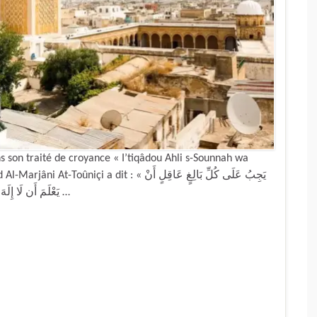
son traité de croyance « I’tiqâdou Ahli s-Sounnah wa
 : « يَجِبُ عَلَى كُلِّ بَالِغٍ عَاقِلٍ أَنْ
يَعْلَمَ أَن لَا إِلَهَ إِلَّا الـلَّهُ سُبْحَانَهُ وَتَعَالَى وَأَنَّهُ وَاحِدٌ لَا شَرِيكَ لَهُ قَدِيمٌ لَا …