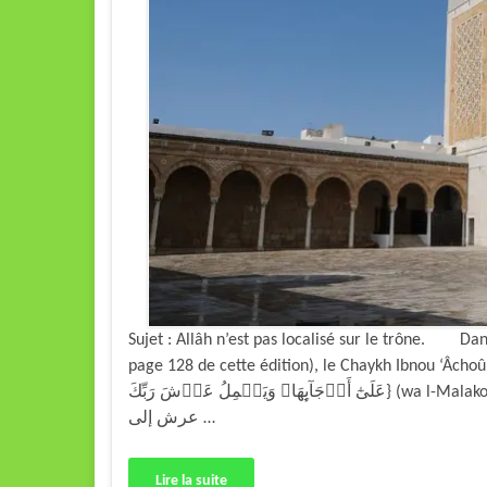
Sujet : Allâh n’est pas localisé sur le trône. Dan
page 128 de cette édition), le Chaykh Ibnou ‘Âchoûr a dit 
عَلَىٰٓ أَرۡجَآٮِٕهَا‌ۚ وَيَحۡمِلُ عَرۡشَ رَبِّكَ} (wa l-Malakou ‘alâ Arjâ-ihâ wa yahmilou ‘Archa Rabbik) : « و إضافة
عرش إلى …
Lire la suite