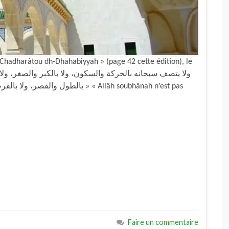
h-Chadharâtou dh-Dhahabiyyah » (page 42 cette édition), le
بالط » « Allâh soubhânah n’est pas
Faire un commentaire