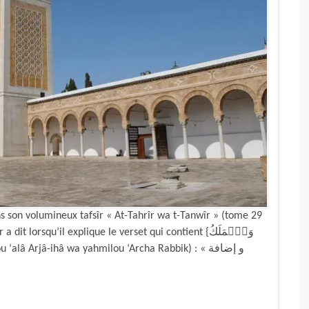
s son volumineux tafsîr « At-Tahrîr wa t-Tanwîr » (tome 29
lorsqu’il explique le verset qui contient {وَٱلۡمَلَكُ