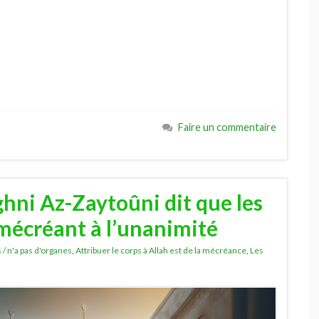
Faire un commentaire
hni Az-Zaytoûni dit que les
mécréant à l’unanimité
s / n'a pas d'organes
,
Attribuer le corps à Allah est de la mécréance
,
Les