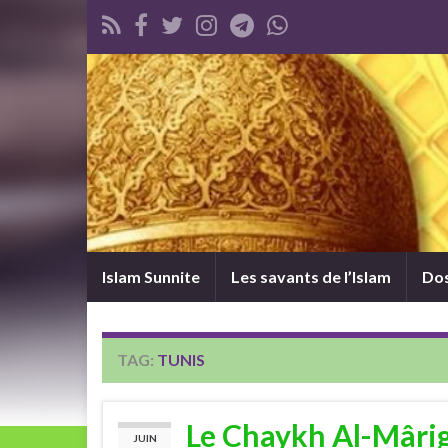
Islam Sunnite
Les savants de l’Islam
Dos
TAG:
TUNIS
Le Chaykh Al-Mârigh
JUIN