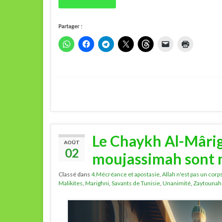
Partager :
Le Chaykh Al-Mârig
AOÛT
02
moujassimah sont 
Classé dans
4.Mécréance et apostasie
,
Allah n'est pas un corp
Malikites
,
Marighni
,
Savants de Tunisie
,
Unanimité
,
Zaytounah