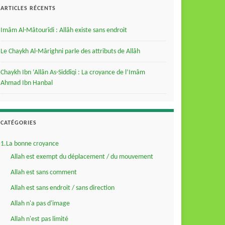
ARTICLES RÉCENTS
Imâm Al-Mâtourîdi : Allâh existe sans endroit
Le Chaykh Al-Mârighni parle des attributs de Allâh
Chaykh Ibn ‘Allân As-Siddîqi : La croyance de l’Imâm
Ahmad Ibn Hanbal
CATÉGORIES
1.La bonne croyance
Allah est exempt du déplacement / du mouvement
Allah est sans comment
Allah est sans endroit / sans direction
Allah n'a pas d'image
Allah n'est pas limité