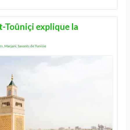
-Toûniçi explique la
es
,
Marjani
,
Savants de Tunisie