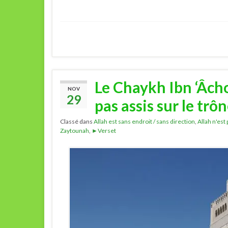
Le Chaykh Ibn ‘Âcho
NOV
29
pas assis sur le trôn
Classé dans
Allah est sans endroit / sans direction
,
Allah n'est 
Zaytounah
,
►Verset