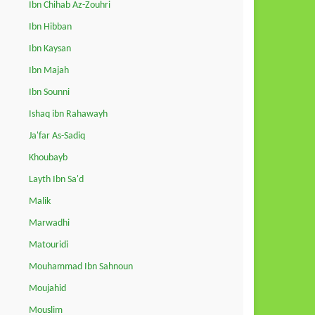
Ibn Chihab Az-Zouhri
Ibn Hibban
Ibn Kaysan
Ibn Majah
Ibn Sounni
Ishaq ibn Rahawayh
Ja'far As-Sadiq
Khoubayb
Layth Ibn Sa'd
Malik
Marwadhi
Matouridi
Mouhammad Ibn Sahnoun
Moujahid
Mouslim