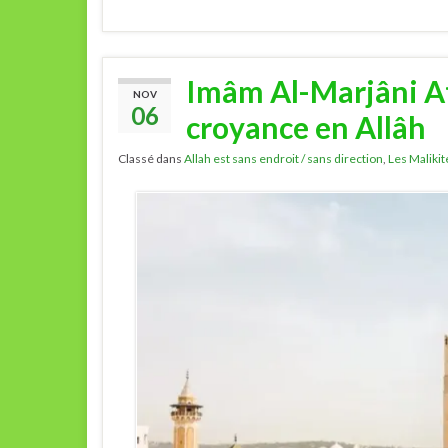
Imâm Al-Marjâni At
NOV
06
croyance en Allâh
Classé dans
Allah est sans endroit / sans direction
,
Les Malikit