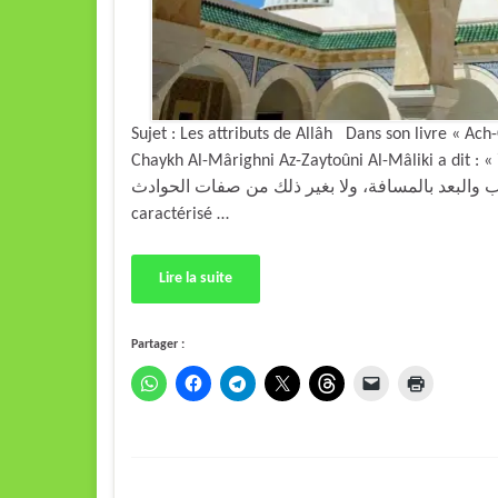
Sujet : Les attributs de Allâh Dans son livre « Ac
Chaykh Al-Mârighni Az-Zaytoûni Al-Mâliki a dit : « ولا يتصف سبحانه بالحركة والسكون، ولا بالكبر والصغر، ولا
ول والقصر، ولا بالقرب والبعد بالمسافة، ولا بغير ذلك من صفات الحوادث
caractérisé …
Lire la suite
Partager :