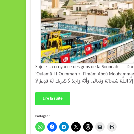
Sujet : La croyance des gens de la Sounnah Dans 
‘Oulamâ-i l-Oummah », l’Imâm Aboû Mouhammad Al-Marjâni At-Toûniçi a dit
Lire la suite
Partager :