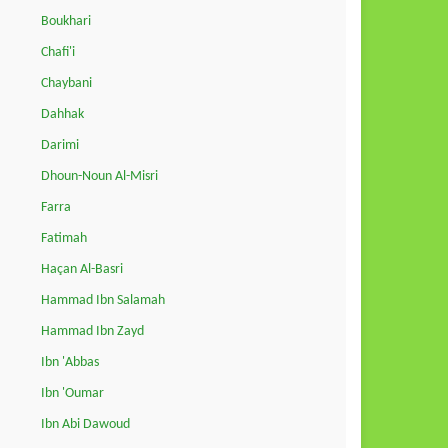
Boukhari
Chafi'i
Chaybani
Dahhak
Darimi
Dhoun-Noun Al-Misri
Farra
Fatimah
Haçan Al-Basri
Hammad Ibn Salamah
Hammad Ibn Zayd
Ibn 'Abbas
Ibn 'Oumar
Ibn Abi Dawoud