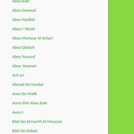
Abou Bakr
Abou Dawoud
Abou Hanifah
Abou l-'Aliyah
Abou Mansour Al-Azhari
Abou Qilabah
Abou Youçouf
Abou ‘Awanah
Ach'ari
Ahmad Ibn Hanbal
Anas Ibn Malik
Asma Bint Abou Bakr
Awza'i
Bilal Ibn Al-Harith Al-Mouzani
Bilal Ibn Rabah