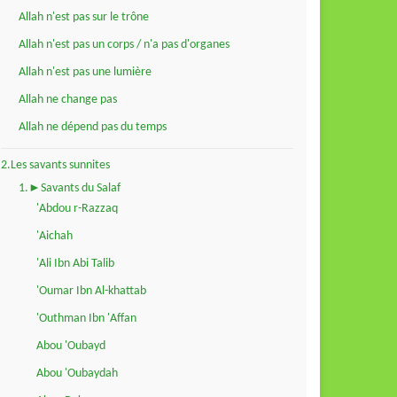
Allah n'est pas sur le trône
Allah n'est pas un corps / n'a pas d'organes
Allah n'est pas une lumière
Allah ne change pas
Allah ne dépend pas du temps
2.Les savants sunnites
1.►Savants du Salaf
'Abdou r-Razzaq
'Aichah
'Ali Ibn Abi Talib
'Oumar Ibn Al-khattab
'Outhman Ibn 'Affan
Abou 'Oubayd
Abou 'Oubaydah