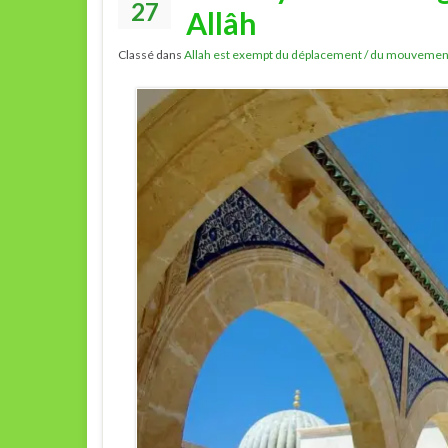
27
Allâh
Classé dans
Allah est exempt du déplacement / du mouvemen