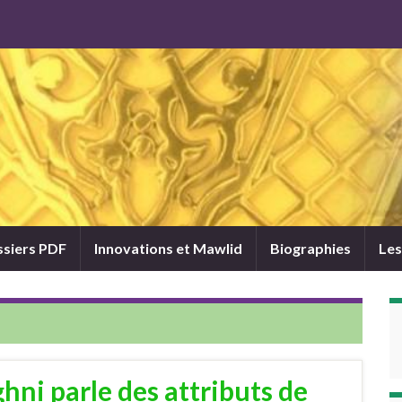
siers PDF
Innovations et Mawlid
Biographies
Les
ni parle des attributs de