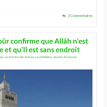
3 Commentaires
ûr confirme que Allâh n’est
e et qu’Il est sans endroit
pas sur le trône
,
Ibn 'Achour
,
Les Malikites
,
Savants de Tunisie
,