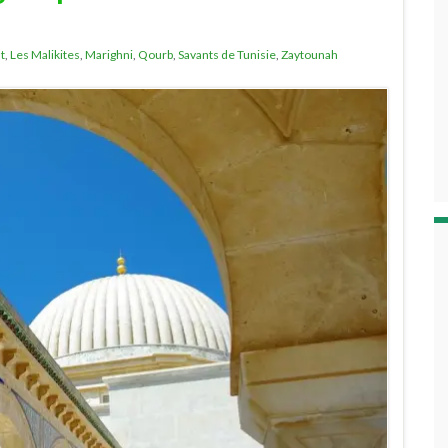
t
,
Les Malikites
,
Marighni
,
Qourb
,
Savants de Tunisie
,
Zaytounah