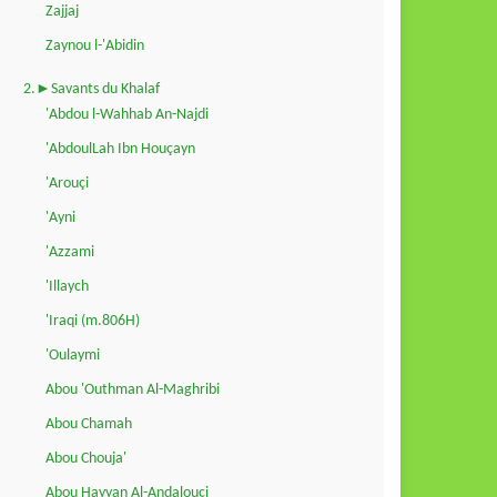
Zajjaj
Zaynou l-'Abidin
2.►Savants du Khalaf
'Abdou l-Wahhab An-Najdi
'AbdoulLah Ibn Houçayn
'Arouçi
'Ayni
'Azzami
'Illaych
'Iraqi (m.806H)
'Oulaymi
Abou 'Outhman Al-Maghribi
Abou Chamah
Abou Chouja'
Abou Hayyan Al-Andalouçi