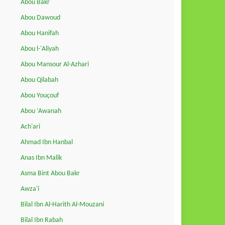
Abou Bakr
Abou Dawoud
Abou Hanifah
Abou l-'Aliyah
Abou Mansour Al-Azhari
Abou Qilabah
Abou Youçouf
Abou ‘Awanah
Ach'ari
Ahmad Ibn Hanbal
Anas Ibn Malik
Asma Bint Abou Bakr
Awza'i
Bilal Ibn Al-Harith Al-Mouzani
Bilal Ibn Rabah