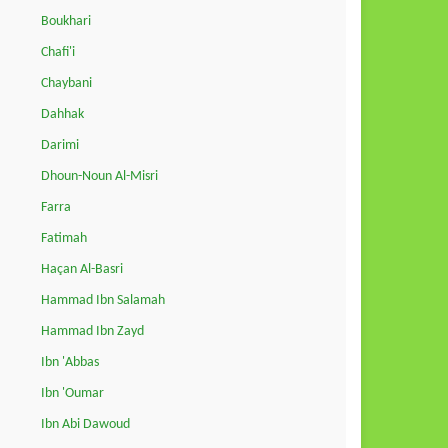
Boukhari
Chafi'i
Chaybani
Dahhak
Darimi
Dhoun-Noun Al-Misri
Farra
Fatimah
Haçan Al-Basri
Hammad Ibn Salamah
Hammad Ibn Zayd
Ibn 'Abbas
Ibn 'Oumar
Ibn Abi Dawoud