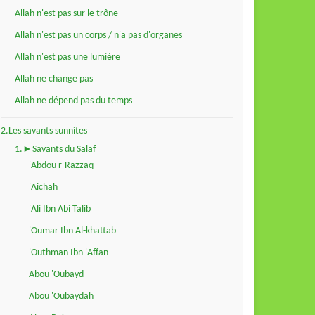
Allah n'est pas sur le trône
Allah n'est pas un corps / n'a pas d'organes
Allah n'est pas une lumière
Allah ne change pas
Allah ne dépend pas du temps
2.Les savants sunnites
1.►Savants du Salaf
'Abdou r-Razzaq
'Aichah
'Ali Ibn Abi Talib
'Oumar Ibn Al-khattab
'Outhman Ibn 'Affan
Abou 'Oubayd
Abou 'Oubaydah