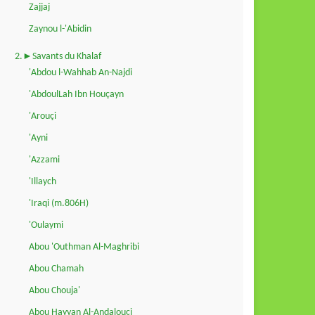
Zajjaj
Zaynou l-'Abidin
2.►Savants du Khalaf
'Abdou l-Wahhab An-Najdi
'AbdoulLah Ibn Houçayn
'Arouçi
'Ayni
'Azzami
'Illaych
'Iraqi (m.806H)
'Oulaymi
Abou 'Outhman Al-Maghribi
Abou Chamah
Abou Chouja'
Abou Hayyan Al-Andalouçi