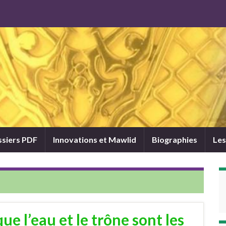
siers PDF
Innovations et Mawlid
Biographies
Les
e l’eau et le trône sont les