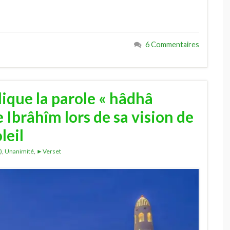
6 Commentaires
ique la parole « hâdhâ
 Ibrâhîm lors de sa vision de
leil
)
,
Unanimité
,
►Verset