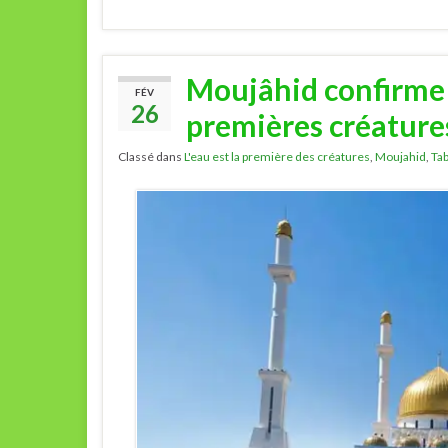
Moujâhid confirme q
FÉV
26
premières créatures
Classé dans
L'eau est la première des créatures
,
Moujahid
,
Tab