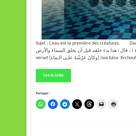
Sujet : L’eau est la première des créatures. Dans son t
( ان عرشه على الماء ) ، قال : هذا بدء خلقه قبل أن يخلق السماء والأرض
verset { عَرْشُهُ علـى الـمَاءِ
Lire la suite
Partager :