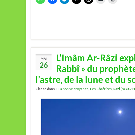
L’Imâm Ar-Râzi expl
MAI
26
Rabbî » du prophète
l’astre, de la lune et du so
Classé dans
1.La bonne croyance
,
Les Chafi'ites
,
Razi (m.606H