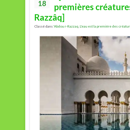
18
premières créatures
Razzâq]
Classé dans
'Abdou r-Razzaq
,
L'eau est la première des créatu