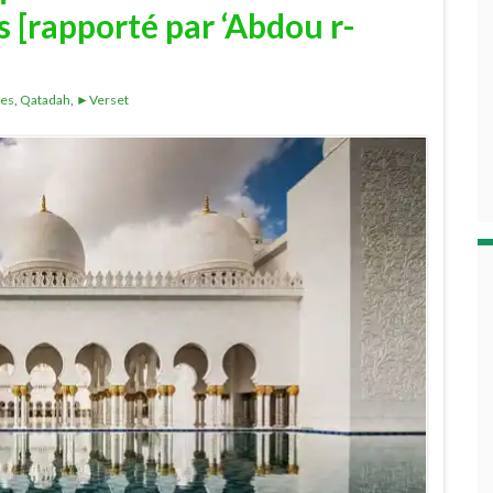
 [rapporté par ‘Abdou r-
res
,
Qatadah
,
►Verset