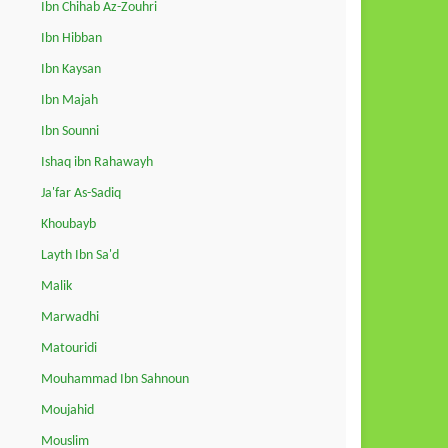
Ibn Chihab Az-Zouhri
Ibn Hibban
Ibn Kaysan
Ibn Majah
Ibn Sounni
Ishaq ibn Rahawayh
Ja'far As-Sadiq
Khoubayb
Layth Ibn Sa'd
Malik
Marwadhi
Matouridi
Mouhammad Ibn Sahnoun
Moujahid
Mouslim