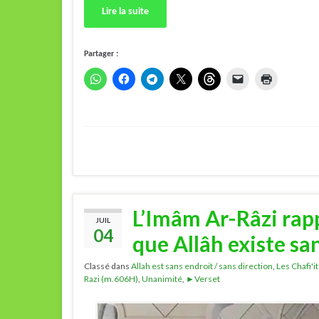
Lire la suite
Partager :
L’Imâm Ar-Râzi rapp
JUIL
04
que Allâh existe sa
Classé dans
Allah est sans endroit / sans direction
,
Les Chafi'i
Razi (m.606H)
,
Unanimité
,
►Verset