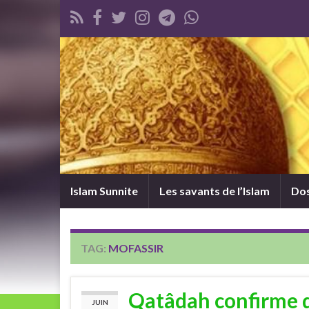
Islam Sunnite
Les savants de l’Islam
Dos
TAG:
MOFASSIR
Qatâdah confirme qu
JUIN