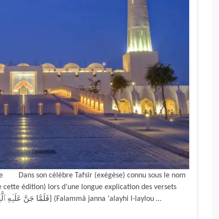
ance Dans son célèbre Tafsîr (exégèse) connu sous le nom
 cette édition) lors d’une longue explication des versets
contenants les passages { فَلَمَّا جَنَّ عَلَيۡهِ ٱلَّيۡلُ رَءَا كَوۡكَبً۬ا‌ۖ قَالَ هَـٰذَا رَبِّى‌ۖ} (Falammâ janna ‘alayhi l-laylou …