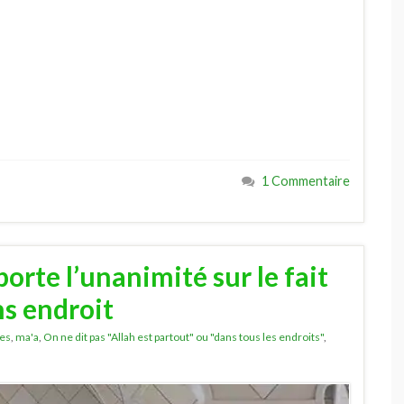
1 Commentaire
orte l’unanimité sur le fait
ns endroit
tes
,
ma'a
,
On ne dit pas "Allah est partout" ou "dans tous les endroits"
,