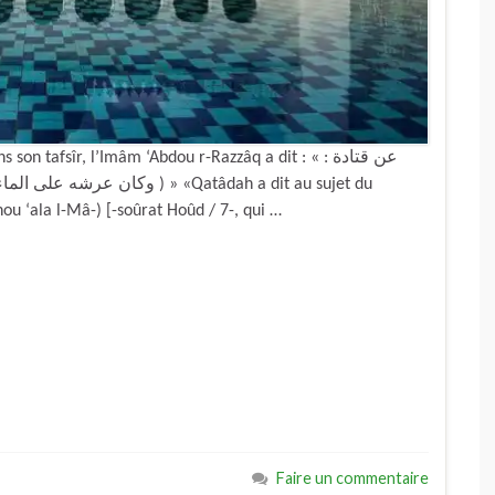
afsîr, l’Imâm ‘Abdou r-Razzâq a dit : « عن قتادة :
وك » «Qatâdah a dit au sujet du
وكانَ} (wa kâna ‘Archouhou ‘ala l-Mâ-) [-soûrat Hoûd / 7-, qui …
Faire un commentaire