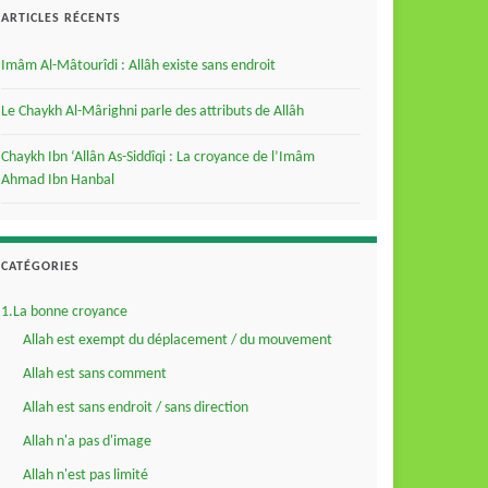
ARTICLES RÉCENTS
Imâm Al-Mâtourîdi : Allâh existe sans endroit
Le Chaykh Al-Mârighni parle des attributs de Allâh
Chaykh Ibn ‘Allân As-Siddîqi : La croyance de l’Imâm
Ahmad Ibn Hanbal
CATÉGORIES
1.La bonne croyance
Allah est exempt du déplacement / du mouvement
Allah est sans comment
Allah est sans endroit / sans direction
Allah n'a pas d'image
Allah n'est pas limité