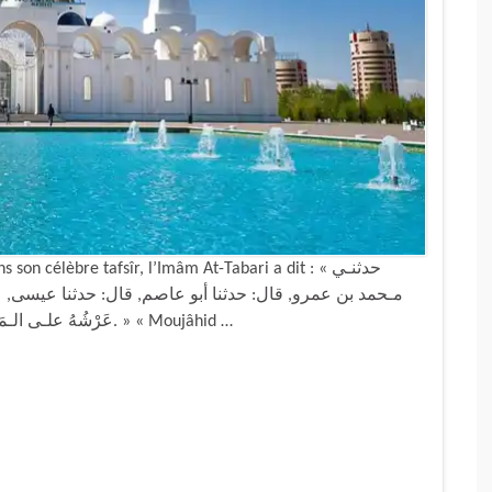
 célèbre tafsîr, l’Imâm At-Tabari a dit : « حدثنـي
مـحمد بن عمرو, قال: حدثنا أبو عاصم, قال: حدثنا عيسى, عن
عَرْشُهُ علـى الـمَاءِ} قال : كانَ عَرْشُهُ علـى الـمَاءِ قبل أن يخـلق شيئا. » « Moujâhid …