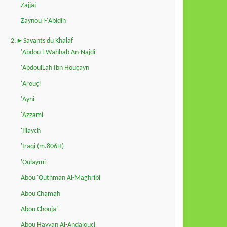
Zajjaj
Zaynou l-'Abidin
2.►Savants du Khalaf
'Abdou l-Wahhab An-Najdi
'AbdoulLah Ibn Houçayn
'Arouçi
'Ayni
'Azzami
'Illaych
'Iraqi (m.806H)
'Oulaymi
Abou 'Outhman Al-Maghribi
Abou Chamah
Abou Chouja'
Abou Hayyan Al-Andalouçi