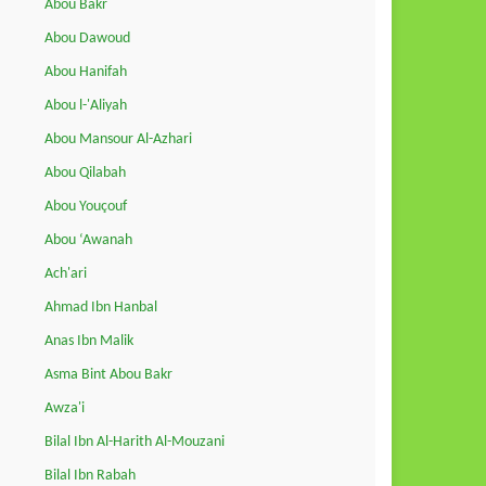
Abou Bakr
Abou Dawoud
Abou Hanifah
Abou l-'Aliyah
Abou Mansour Al-Azhari
Abou Qilabah
Abou Youçouf
Abou ‘Awanah
Ach'ari
Ahmad Ibn Hanbal
Anas Ibn Malik
Asma Bint Abou Bakr
Awza'i
Bilal Ibn Al-Harith Al-Mouzani
Bilal Ibn Rabah