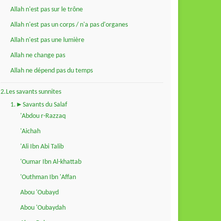
Allah n'est pas sur le trône
Allah n'est pas un corps / n'a pas d'organes
Allah n'est pas une lumière
Allah ne change pas
Allah ne dépend pas du temps
2.Les savants sunnites
1.►Savants du Salaf
'Abdou r-Razzaq
'Aichah
'Ali Ibn Abi Talib
'Oumar Ibn Al-khattab
'Outhman Ibn 'Affan
Abou 'Oubayd
Abou 'Oubaydah