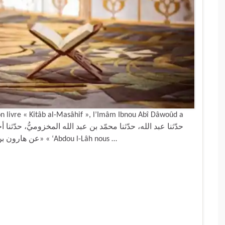
n livre « Kitâb al-Masâhif », l’Imâm Ibnou Abî Dâwoûd a
عن هارون بن موسى قال: أوّل مَن نقط المصاحف يحيى بن يعمر» « ‘Abdou l-Lâh nous …