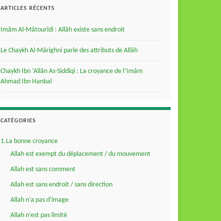
ARTICLES RÉCENTS
Imâm Al-Mâtourîdi : Allâh existe sans endroit
Le Chaykh Al-Mârighni parle des attributs de Allâh
Chaykh Ibn ‘Allân As-Siddîqi : La croyance de l’Imâm
Ahmad Ibn Hanbal
CATÉGORIES
1.La bonne croyance
Allah est exempt du déplacement / du mouvement
Allah est sans comment
Allah est sans endroit / sans direction
Allah n'a pas d'image
Allah n'est pas limité