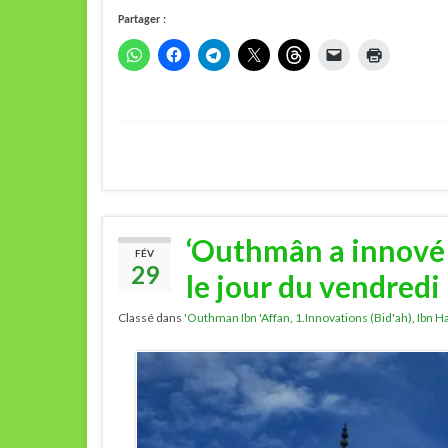
Partager :
‘Outhmân a innové u
FÉV
29
le jour du vendredi
Classé dans
'Outhman Ibn 'Affan
,
1.Innovations (Bid'ah)
,
Ibn Ha