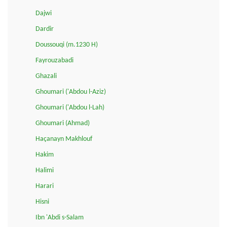
Dajwi
Dardir
Doussouqi (m.1230 H)
Fayrouzabadi
Ghazali
Ghoumari ('Abdou l-Aziz)
Ghoumari ('Abdou l-Lah)
Ghoumari (Ahmad)
Haçanayn Makhlouf
Hakim
Halimi
Harari
Hisni
Ibn 'Abdi s-Salam