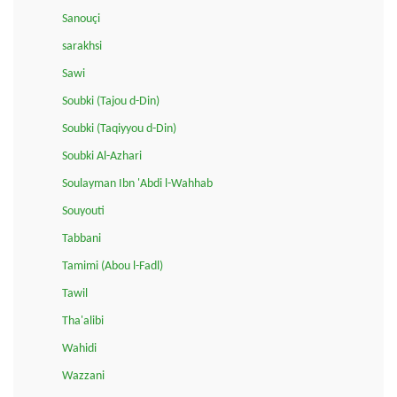
Sanouçi
sarakhsi
Sawi
Soubki (Tajou d-Din)
Soubki (Taqiyyou d-Din)
Soubki Al-Azhari
Soulayman Ibn 'Abdi l-Wahhab
Souyouti
Tabbani
Tamimi (Abou l-Fadl)
Tawil
Tha'alibi
Wahidi
Wazzani