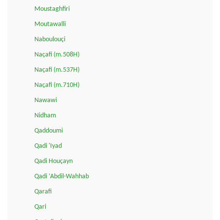
Moustaghfiri
Moutawalli
Naboulouçi
Naçafi (m.508H)
Naçafi (m.537H)
Naçafi (m.710H)
Nawawi
Nidham
Qaddoumi
Qadi 'Iyad
Qadi Houçayn
Qadi ‘Abdil-Wahhab
Qarafi
Qari