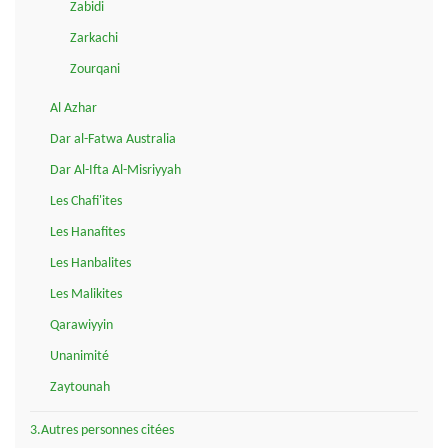
Zabidi
Zarkachi
Zourqani
Al Azhar
Dar al-Fatwa Australia
Dar Al-Ifta Al-Misriyyah
Les Chafi'ites
Les Hanafites
Les Hanbalites
Les Malikites
Qarawiyyin
Unanimité
Zaytounah
3.Autres personnes citées