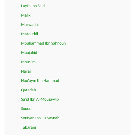
Layth Ibn Sa'd
Malik
Marwadhi
Matouridi
Mouhammad Ibn Sahnoun
Moujahid
Mouslim
Naçai
Nou'aym Ibn Hammad
Qatadah
Sa'id Ibn Al-Mousayyib
Souddi
Soufyan Ibn 'Ouyaynah
Tabarani