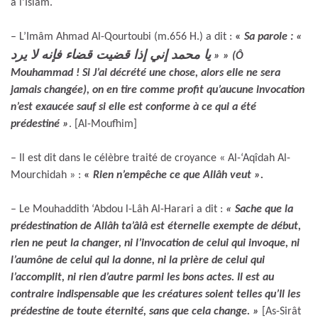
à l’Islâm.
– L’Imâm Ahmad Al-Qourtoubi (m.656 H.) a dit :
«
Sa parole : «
يا محمد إني إذا قضيت قضاء فإنه لا يرد
» » (Ô
Mouhammad ! Si J’ai décrété une chose, alors elle ne sera
jamais changée), on en tire comme profit qu’aucune invocation
n’est exaucée sauf si elle est conforme à ce qui a été
prédestiné »
. [Al-Moufhim]
– Il est dit dans le célèbre traité de croyance « Al-‘Aqîdah Al-
Mourchidah » :
«
Rien n’empêche ce que Allâh veut ».
– Le Mouhaddith ‘Abdou l-Lâh Al-Harari a dit :
« Sache que la
prédestination de Allâh ta’âlâ est éternelle exempte de début,
rien ne peut la changer, ni l’invocation de celui qui invoque, ni
l’aumône de celui qui la donne, ni la prière de celui qui
l’accomplit, ni rien d’autre parmi les bons actes. Il est au
contraire indispensable que les créatures soient telles qu’Il les
prédestine de toute éternité, sans que cela change.
»
[As-Sirât