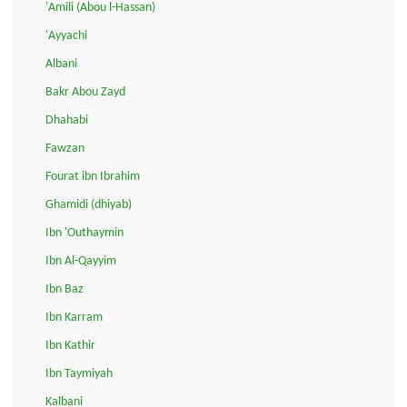
'Amili (Abou l-Hassan)
'Ayyachi
Albani
Bakr Abou Zayd
Dhahabi
Fawzan
Fourat ibn Ibrahim
Ghamidi (dhiyab)
Ibn 'Outhaymin
Ibn Al-Qayyim
Ibn Baz
Ibn Karram
Ibn Kathir
Ibn Taymiyah
Kalbani