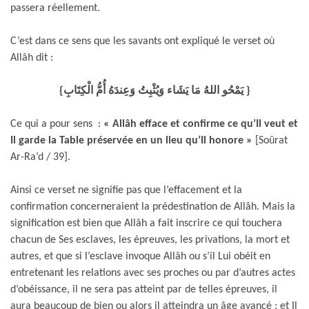
passera réellement.
C’est dans ce sens que les savants ont expliqué le verset où
Allâh dit :
{يَمْحُو اللهُ مَا يَشَاء وَيُثْبِتُ وَعِندَهُ أُمُّ الْكِتَابِ }
Ce qui a pour sens :
« Allâh efface et confirme ce qu’Il veut et
Il garde la Table préservée en un lieu qu’Il honore
»
[Soûrat
Ar-Ra’d / 39].
Ainsi ce verset ne signifie pas que l’effacement et la
confirmation concerneraient la prédestination de Allâh. Mais la
signification est bien que Allâh a fait inscrire ce qui touchera
chacun de Ses esclaves, les épreuves, les privations, la mort et
autres, et que si l’esclave invoque Allâh ou s’il Lui obéit en
entretenant les relations avec ses proches ou par d’autres actes
d’obéissance, il ne sera pas atteint par de telles épreuves, il
aura beaucoup de bien ou alors il atteindra un âge avancé ; et Il