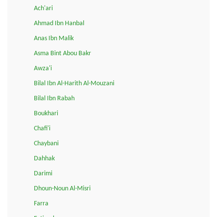
Ach'ari
Ahmad Ibn Hanbal
Anas Ibn Malik
Asma Bint Abou Bakr
Awza'i
Bilal Ibn Al-Harith Al-Mouzani
Bilal Ibn Rabah
Boukhari
Chafi'i
Chaybani
Dahhak
Darimi
Dhoun-Noun Al-Misri
Farra