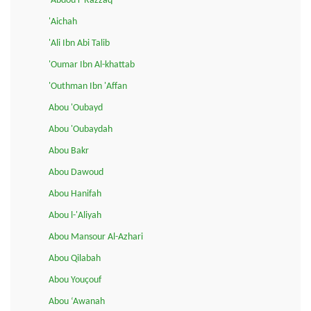
'Abdou r-Razzaq
'Aichah
'Ali Ibn Abi Talib
'Oumar Ibn Al-khattab
'Outhman Ibn 'Affan
Abou 'Oubayd
Abou 'Oubaydah
Abou Bakr
Abou Dawoud
Abou Hanifah
Abou l-'Aliyah
Abou Mansour Al-Azhari
Abou Qilabah
Abou Youçouf
Abou ‘Awanah