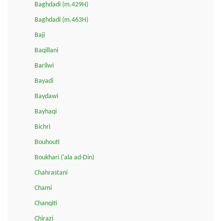
Baghdadi (m.429H)
Baghdadi (m.463H)
Baji
Baqillani
Barilwi
Bayadi
Baydawi
Bayhaqi
Bichri
Bouhouti
Boukhari ('ala ad-Din)
Chahrastani
Chami
Chanqiti
Chirazi