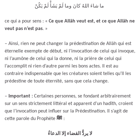
ما شاءَ اللهُ كانَ وما لَمْ يَشَأْ لَمْ يَكُنْ
ce qui a pour sens : «
Ce que Allâh veut est, et ce que Allâh ne
veut pas n’est pas
.
»
– Ainsi, rien ne peut changer la prédestination de Allâh qui est
éternelle exempte de début, ni l’invocation de celui qui invoque,
ni l’aumône de celui qui la donne, ni la prière de celui qui
l’accomplit ni rien d’autre parmi les bons actes. Il est au
contraire indispensable que les créatures soient telles qu’Il les
prédestine de toute éternité, sans que cela change.
–
Important :
Certaines personnes, se fondant arbitrairement
sur un sens strictement littéral et apparent d’un hadîth, croient
que l’invocation peut influer sur la Prédestination. Il s’agit de
cette parole du Prophète
ﷺ
:
لا يردُّ القضاء إلا الدعاءُ