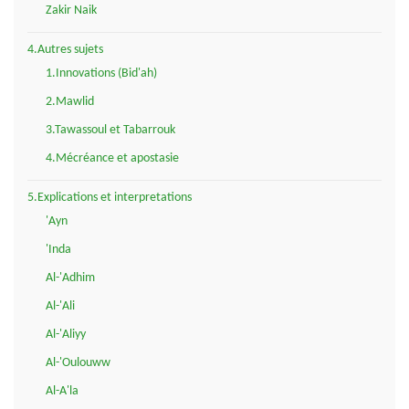
Zakir Naik
4.Autres sujets
1.Innovations (Bid'ah)
2.Mawlid
3.Tawassoul et Tabarrouk
4.Mécréance et apostasie
5.Explications et interpretations
'Ayn
'Inda
Al-'Adhim
Al-'Ali
Al-'Aliyy
Al-'Oulouww
Al-A'la