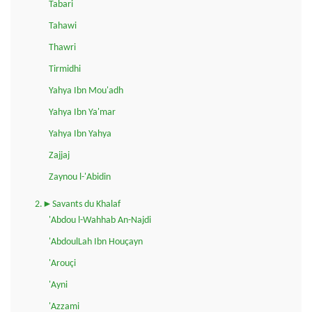
Tabari
Tahawi
Thawri
Tirmidhi
Yahya Ibn Mou'adh
Yahya Ibn Ya'mar
Yahya Ibn Yahya
Zajjaj
Zaynou l-'Abidin
2.►Savants du Khalaf
'Abdou l-Wahhab An-Najdi
'AbdoulLah Ibn Houçayn
'Arouçi
'Ayni
'Azzami