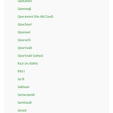
Qastallani
Qawouqji
Qayrawani (Ibn Abi Zayd)
Qouchayri
Qounawi
Qourachi
Qourtoubi
Qourtoubi (yahya)
Razi (m.606H)
Rifa'i
Sa'di
Sakhawi
Samarqandi
Samhoudi
Sanad