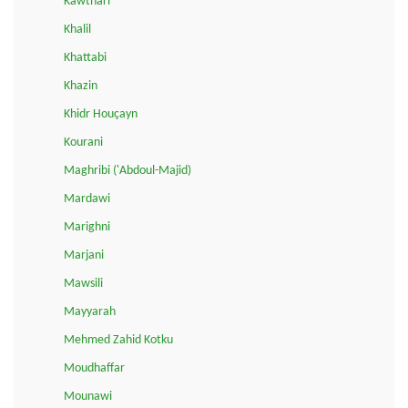
Kawthari
Khalil
Khattabi
Khazin
Khidr Houçayn
Kourani
Maghribi ('Abdoul-Majid)
Mardawi
Marighni
Marjani
Mawsili
Mayyarah
Mehmed Zahid Kotku
Moudhaffar
Mounawi