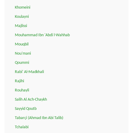
Khomeini
Koulayni
Majlissi
Mouhammad Ibn 'Abdi l-Wahhab
Mouqbil
Nou'mani
Qoummi
Rabi' Al-Madkhali
Rajihi
Rouhayli
Salih Al Ach-Chaykh
Sayyid Qoutb
Tabarçi (Ahmad Ibn Abi Talib)
Tchalabi