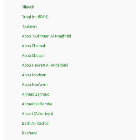
'Illaych
'Iraqi (m.806H)
'Oulaymi
Abou 'Outhman Al-Maghribi
Abou Chamah
Abou Chouja'
Abou Hayyan Al-Andalouçi
Abou Madyan
Abou Nou'aym
Ahmad Zarrouq
Ahmadou Bamba
Ansari (Zakariyya)
Badr Ar-Rachid
Baghawi