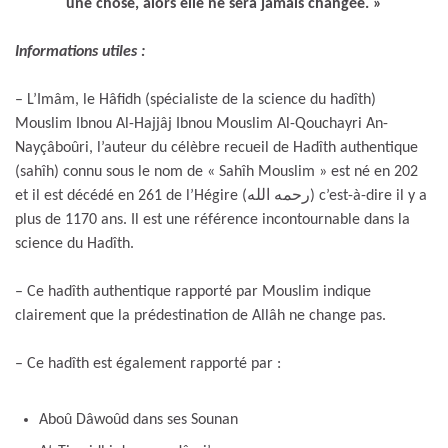
une chose, alors elle ne sera jamais changée. »
Informations utiles :
– L’Imâm, le Hâfidh (spécialiste de la science du hadîth)
Mouslim Ibnou Al-Hajjâj Ibnou Mouslim Al-Qouchayri An-
Nayçâboûri, l’auteur du célèbre recueil de Hadîth authentique
(sahîh) connu sous le nom de « Sahîh Mouslim » est né en 202
et il est décédé en 261 de l’Hégire (رحمه الله) c’est-à-dire il y a
plus de 1170 ans. Il est une référence incontournable dans la
science du Hadîth.
– Ce hadîth authentique rapporté par Mouslim indique
clairement que la prédestination de Allâh ne change pas.
– Ce hadîth est également rapporté par :
Aboû Dâwoûd dans ses Sounan