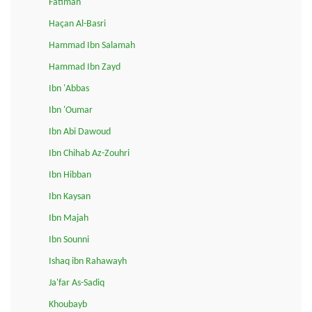
Fatimah
Haçan Al-Basri
Hammad Ibn Salamah
Hammad Ibn Zayd
Ibn 'Abbas
Ibn 'Oumar
Ibn Abi Dawoud
Ibn Chihab Az-Zouhri
Ibn Hibban
Ibn Kaysan
Ibn Majah
Ibn Sounni
Ishaq ibn Rahawayh
Ja'far As-Sadiq
Khoubayb