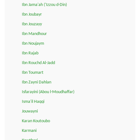
Ibn Jama'ah ('Izzou d-Din)
Ibn Joubayr
Ibn Jouzayy
Ibn Mandhour
Ibn Noujaym
Ibn Rajab
Ibn Rouchd Al-Jadd
Ibn Toumart
Ibn Zayni Dahlan
Isfarayini (Abou l-Moudhaffar)
Isma'il Haqqi
Jouwayni
Karan Koutoubo
Karmani