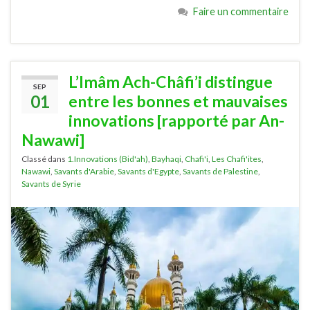
Faire un commentaire
L’Imâm Ach-Châfi’i distingue
SEP
01
entre les bonnes et mauvaises
innovations [rapporté par An-
Nawawi]
Classé dans
1.Innovations (Bid'ah)
,
Bayhaqi
,
Chafi'i
,
Les Chafi'ites
,
Nawawi
,
Savants d'Arabie
,
Savants d'Egypte
,
Savants de Palestine
,
Savants de Syrie