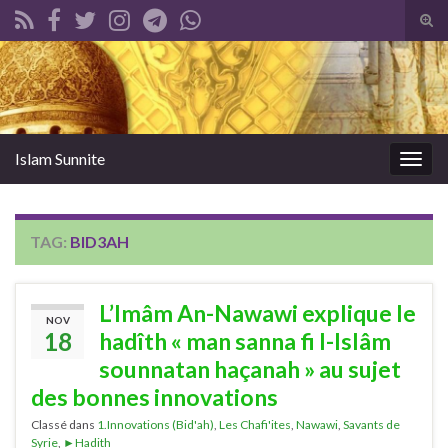
Tog
sear
Search for:
for
Islam Sunnite
Togg
navig
TAG:
BID3AH
L’Imâm An-Nawawi explique le
NOV
18
hadîth « man sanna fi l-Islâm
sounnatan haçanah » au sujet
des bonnes innovations
Classé dans
1.Innovations (Bid'ah)
,
Les Chafi'ites
,
Nawawi
,
Savants de
Syrie
,
►Hadith