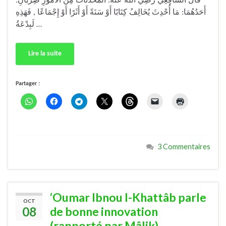
قَالَ الشَّافِعِي رضِيَ اللَّهُ عَنْهُ: الْمُحْدَثَاتُ مِنَ الْأُمُورِ ضِرْبَانِ:
أَحَدُهُمَا: مَا أُحْدِثَ يُخَالِفُ كِتَابًا أَوْ سَنَةً أَوْ أَثَرًا أَوْ إِجْمَاعًا , فَهَذِهِ
لَبِدْعَةُ …
Lire la suite
Partager :
3 Commentaires
‘Oumar Ibnou l-Khattâb parle
OCT
08
de bonne innovation
(rapporté par Mâlik)