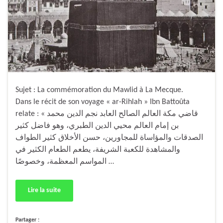
Sujet : La commémoration du Mawlid à La Mecque.
Dans le récit de son voyage « ar-Rihlah » Ibn Battoûta
relate : « قاضي مكة العالم الصالح العابد نجم الدين محمد
بن إمام العالم محيي الدين الطبري، وهو فاضل كثير
الصدقات والمؤاساة للمجاورين، حسن الأخلاق كثير الطواف
والمشاهدة للكعبة الشريفة، يطعم الطعام الكثير في
المواسم المعظمة، وخصوصًا …
Lire la suite
Partager :