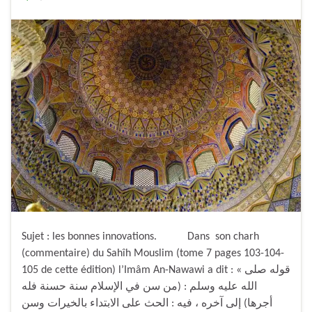
Sujet : les bonnes innovations. Dans son charh
(commentaire) du Sahîh Mouslim (tome 7 pages 103-104-
105 de cette édition) l’Imâm An-Nawawi a dit : « قوله صلى
الله عليه وسلم : (من سن في الإسلام سنة حسنة فله
أجرها) إلى آخره ، فيه : الحث على الابتداء بالخيرات وسن