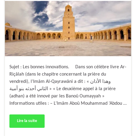
Sujet : Les bonnes innovations. Dans son célèbre livre Ar-
Riçâlah (dans le chapitre concernant la prière du
vendredi), l’Imâm Al-Qayrawâni a dit : « وهذا الأذان
الثاني أحدثه بنو أمية » « Le deuxième appel à la prière
(adhan) a été innové par les Banoû Oumayyah »
Informations utiles : – L’Imâm Aboû Mouhammad ‘Abdou …
Lire la suite