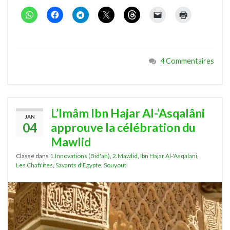
4 Commentaires
L’Imâm Ibn Hajar Al-‘Asqalâni
JAN
04
approuve la célébration du
Mawlid
Classé dans
1.Innovations (Bid'ah)
,
2.Mawlid
,
Ibn Hajar Al-'Asqalani
,
Les Chafi'ites
,
Savants d'Egypte
,
Souyouti