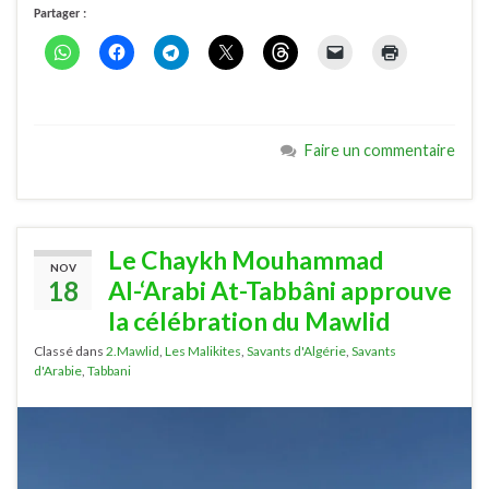
Partager :
Faire un commentaire
Le Chaykh Mouhammad
NOV
18
Al-‘Arabi At-Tabbâni approuve
la célébration du Mawlid
Classé dans
2.Mawlid
,
Les Malikites
,
Savants d'Algérie
,
Savants
d'Arabie
,
Tabbani