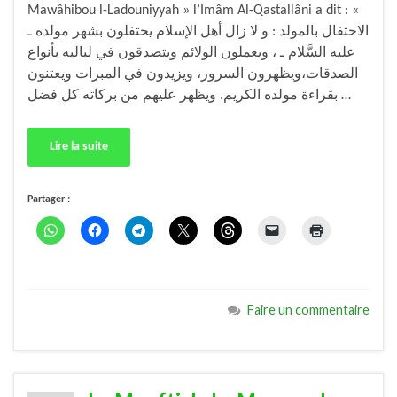
Mawâhibou l-Ladouniyyah » l’Imâm Al-Qastallâni a dit : «
الاحتفال بالمولد : و لا زال أهل الإسلام يحتفلون بشهر مولده ـ
عليه السَّلام ـ ، ويعملون الولائم ويتصدقون في لياليه بأنواع
الصدقات،ويظهرون السرور، ويزيدون في المبرات ويعتنون
بقراءة مولده الكريم. ويظهر عليهم من بركاته كل فضل …
Lire la suite
Partager :
Faire un commentaire