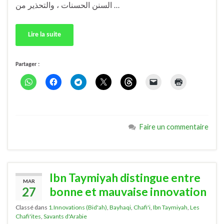
السنن الحسنات ، والتحذير من …
Lire la suite
Partager :
Faire un commentaire
Ibn Taymiyah distingue entre
MAR
27
bonne et mauvaise innovation
Classé dans
1.Innovations (Bid'ah)
,
Bayhaqi
,
Chafi'i
,
Ibn Taymiyah
,
Les
Chafi'ites
,
Savants d'Arabie