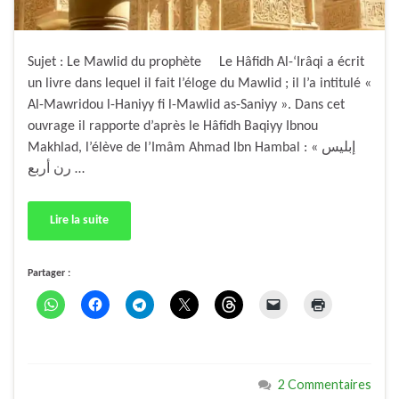
Sujet : Le Mawlid du prophète Le Hâfidh Al-‘Irâqi a écrit
un livre dans lequel il fait l’éloge du Mawlid ; il l’a intitulé «
Al-Mawridou l-Haniyy fi l-Mawlid as-Saniyy ». Dans cet
ouvrage il rapporte d’après le Hâfidh Baqiyy Ibnou
Makhlad, l’élève de l’Imâm Ahmad Ibn Hambal : « إبليس
رن أربع …
Lire la suite
Partager :
2 Commentaires