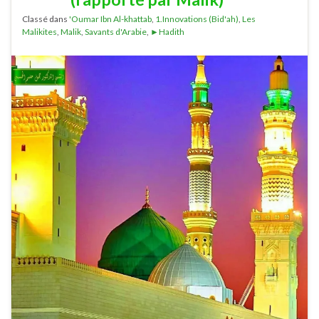
Classé dans
'Oumar Ibn Al-khattab
,
1.Innovations (Bid'ah)
,
Les
Malikites
,
Malik
,
Savants d'Arabie
,
►Hadith