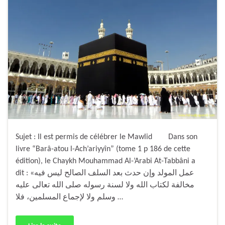
Sujet : Il est permis de célébrer le Mawlid Dans son
livre “Barâ-atou l-Ach’ariyyîn” (tome 1 p 186 de cette
édition), le Chaykh Mouhammad Al-’Arabi At-Tabbâni a
dit : «عمل المولد وإن حدث بعد السلف الصالح ليس فيه
مخالفة لكتاب الله ولا لسنة رسوله صلى الله تعالى عليه
وسلم ولا لإجماع المسلمين، فلا …