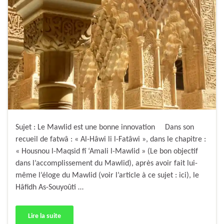
Sujet : Le Mawlid est une bonne innovation Dans son
recueil de fatwâ : « Al-Hâwi li l-Fatâwi », dans le chapitre :
« Housnou l-Maqsid fî ‘Amali l-Mawlid » (Le bon objectif
dans l’accomplissement du Mawlid), après avoir fait lui-
même l’éloge du Mawlid (voir l’article à ce sujet : ici), le
Hâfidh As-Souyoûti …
Lire la suite