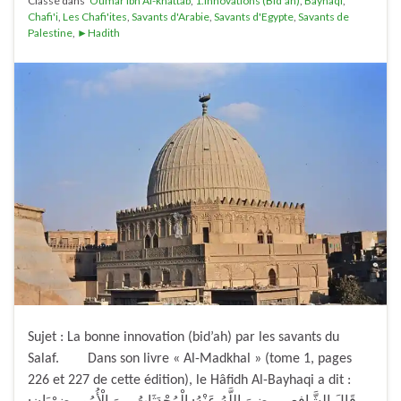
Classé dans
'Oumar Ibn Al-khattab
,
1.Innovations (Bid'ah)
,
Bayhaqi
,
Chafi'i
,
Les Chafi'ites
,
Savants d'Arabie
,
Savants d'Egypte
,
Savants de
Palestine
,
►Hadith
Sujet : La bonne innovation (bid’ah) par les savants du
Salaf. Dans son livre « Al-Madkhal » (tome 1, pages
226 et 227 de cette édition), le Hâfidh Al-Bayhaqi a dit :