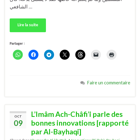
الشافعي …
Lire la suite
Partager :
Faire un commentaire
L’Imâm Ach-Châfi’i parle des
OCT
09
bonnes innovations [rapporté
par Al-Bayhaqi]