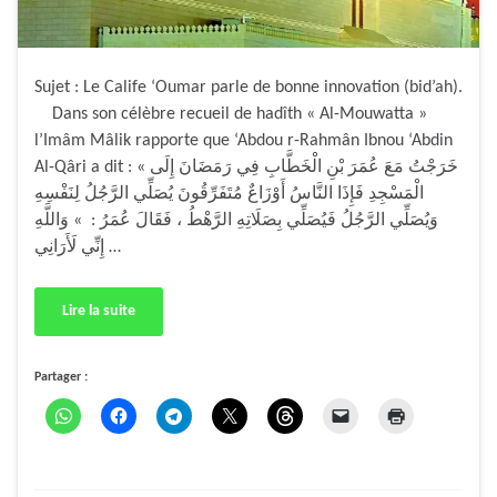
Sujet : Le Calife ‘Oumar parle de bonne innovation (bid’ah).
Dans son célèbre recueil de hadîth « Al-Mouwatta »
l’Imâm Mâlik rapporte que ‘Abdou r-Rahmân Ibnou ‘Abdin
Al-Qâri a dit : « خَرَجْتُ مَعَ عُمَرَ بْنِ الْخَطَّابِ فِي رَمَضَانَ إِلَى
الْمَسْجِدِ فَإِذَا النَّاسُ أَوْزَاعٌ مُتَفَرِّقُونَ يُصَلِّي الرَّجُلُ لِنَفْسِهِ
وَيُصَلِّي الرَّجُلُ فَيُصَلِّي بِصَلَاتِهِ الرَّهْطُ ، فَقَالَ عُمَرُ : » وَاللَّهِ
إِنِّي لَأَرَانِي …
Lire la suite
Partager :