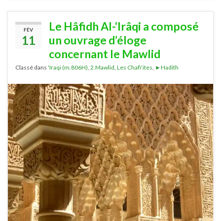
Le Hâfidh Al-‘Irâqi a composé
FÉV
11
un ouvrage d’éloge
concernant le Mawlid
Classé dans
'Iraqi (m.806H)
,
2.Mawlid
,
Les Chafi'ites
,
►Hadith