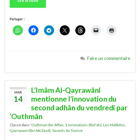
Lire la suite
Partager :
Faire un commentaire
L’Imâm Al-Qayrawâni
MAR
14
mentionne l’innovation du
second adhân du vendredi par
‘Outhmân
Classé dans
'Outhman Ibn 'Affan
,
1.Innovations (Bid'ah)
,
Les Malikites
,
Qayrawani (Ibn Abi Zayd)
,
Savants de Tunisie