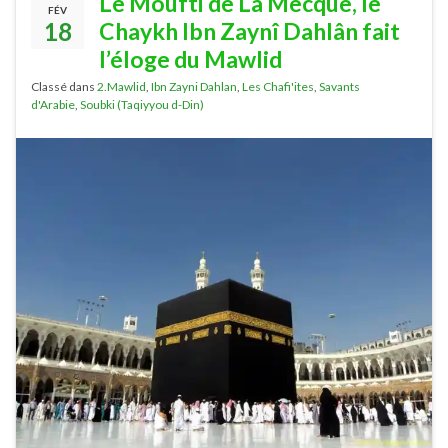
Le Moufti de La Mecque, le
FÉV
18
Chaykh Ibn Zaynî Dahlân fait
l’éloge du Mawlid
Classé dans
2.Mawlid
,
Ibn Zayni Dahlan
,
Les Chafi'ites
,
Savants
d'Arabie
,
Soubki (Taqiyyou d-Din)