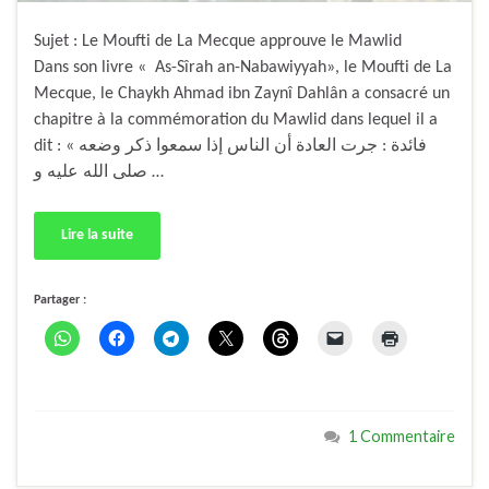
Sujet : Le Moufti de La Mecque approuve le Mawlid
Dans son livre « As-Sîrah an-Nabawiyyah», le Moufti de La
Mecque, le Chaykh Ahmad ibn Zaynî Dahlân a consacré un
chapitre à la commémoration du Mawlid dans lequel il a
dit : « فائدة : جرت العادة أن الناس إذا سمعوا ذكر وضعه
صلى الله عليه و …
Lire la suite
Partager :
1 Commentaire