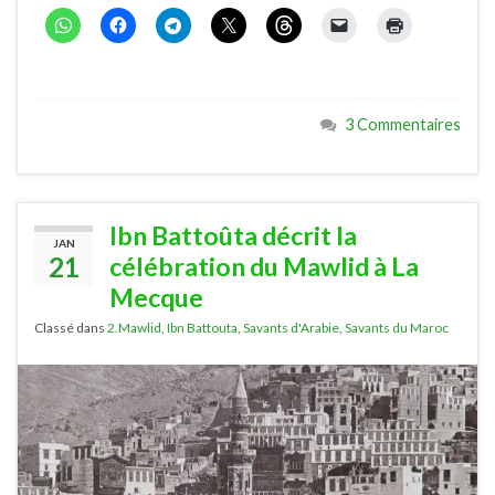
3 Commentaires
Ibn Battoûta décrit la
JAN
21
célébration du Mawlid à La
Mecque
Classé dans
2.Mawlid
,
Ibn Battouta
,
Savants d'Arabie
,
Savants du Maroc