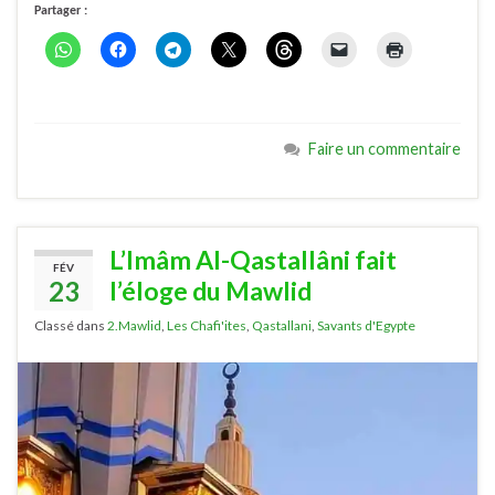
Partager :
Faire un commentaire
L’Imâm Al-Qastallâni fait
FÉV
23
l’éloge du Mawlid
Classé dans
2.Mawlid
,
Les Chafi'ites
,
Qastallani
,
Savants d'Egypte