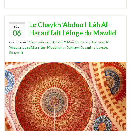
Le Chaykh ‘Abdou l-Lâh Al-
FÉV
06
Harari fait l’éloge du Mawlid
Classé dans
1.Innovations (Bid'ah)
,
2.Mawlid
,
Harari
,
Ibn Hajar Al-
'Asqalani
,
Les Chafi'ites
,
Moudhaffar
,
Sakhawi
,
Savants d'Egypte
,
Souyouti