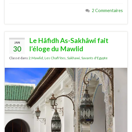
2 Commentaires
Le Hâfidh As-Sakhâwi fait
JAN
30
l’éloge du Mawlid
Classé dans
2.Mawlid
,
Les Chafi'ites
,
Sakhawi
,
Savants d'Egypte