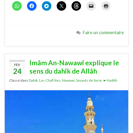
Faire un commentaire
Imâm An-Nawawi explique le
FÉV
24
sens du dahik de Allâh
Classé dans
Dahik
,
Les Chafi'ites
,
Nawawi
,
Savants de Syrie
,
►Hadith