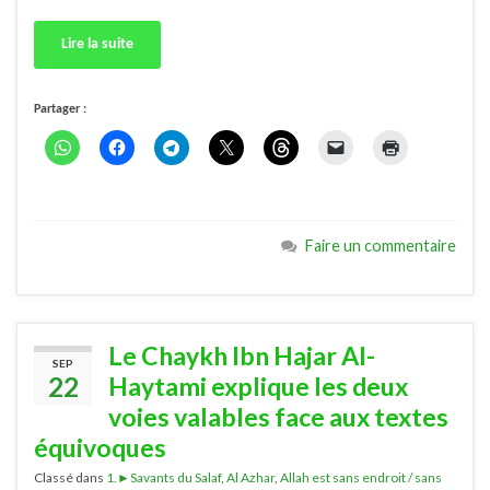
Lire la suite
Partager :
Faire un commentaire
Le Chaykh Ibn Hajar Al-
SEP
22
Haytami explique les deux
voies valables face aux textes
équivoques
Classé dans
1.►Savants du Salaf
,
Al Azhar
,
Allah est sans endroit / sans