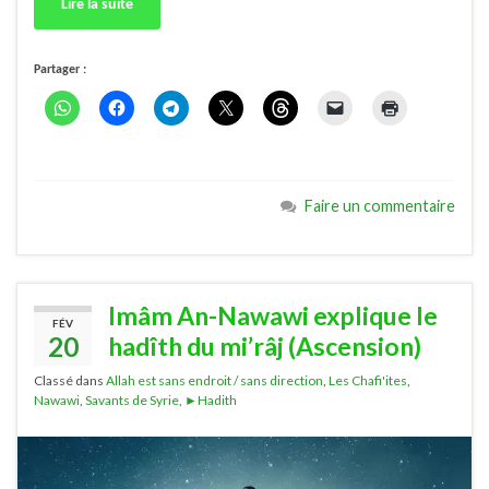
Lire la suite
Partager :
Faire un commentaire
Imâm An-Nawawi explique le
FÉV
20
hadîth du mi’râj (Ascension)
Classé dans
Allah est sans endroit / sans direction
,
Les Chafi'ites
,
Nawawi
,
Savants de Syrie
,
►Hadith