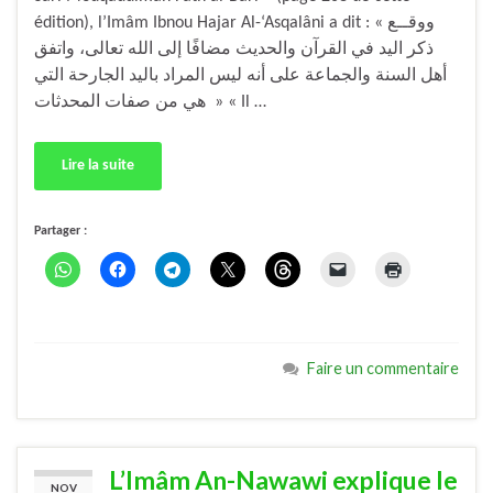
édition), l’Imâm Ibnou Hajar Al-‘Asqalâni a dit : « ووقــع
ذكر اليد في القرآن والحديث مضافًا إلى الله تعالى، واتفق
أهل السنة والجماعة على أنه ليس المراد باليد الجارحة التي
هي من صفات المحدثات » « Il …
Lire la suite
Partager :
Faire un commentaire
L’Imâm An-Nawawi explique le
NOV