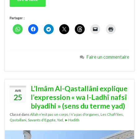
Partager :
Faire un commentaire
L’Imâm Al-Qastallâni explique
AVR
25
l’expression « wa l-Ladhî nafsî
biyadihi » (sens du terme yad)
Classé dans
Allah n'est pas un corps / n'a pas d'organes
,
Les Chafi'ites
,
Qastallani
,
Savants d'Egypte
,
Yad
,
►Hadith