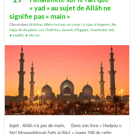
« yad » au sujet de Allâh ne
signifie pas « main »
Classé dans
Al Azhar
,
Allah n'est pas un corps / n'a pas d'organes
,
Ibn
Hajar Al-'Asqalani
,
Les Chafi'ites
,
Savants d'Egypte
,
Unanimité
,
Yad
,
►Hadith
,
►Verset
Sujet : Allâh n’a pas de main. Dans son livre « Hadyou s-
Sârî Mouqaddimah Fath al-Bârî » (page 208 de cette