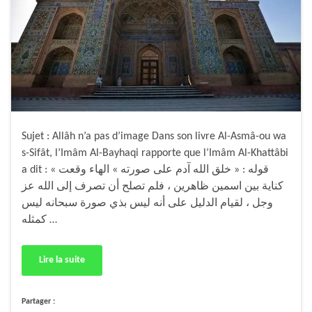
Sujet : Allâh n’a pas d’image Dans son livre Al-Asmâ-ou wa
s-Sifât, l’Imâm Al-Bayhaqi rapporte que l’Imâm Al-Khattâbi
a dit : « قوله : « خلق الله آدم على صورته » الهاء وقعت
كناية بين اسمين ظاهرين ، فلم تصلح أن تصرف إلى الله عز
وجل ، لقيام الدليل على أنه ليس بذي صورة سبحانه ليس
كمثله …
Lire la suite
Partager :