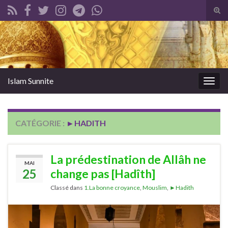
Tog
sear
Search for:
for
Islam Sunnite
Togg
navig
CATÉGORIE :
►HADITH
La prédestination de Allâh ne
MAI
25
change pas [Hadîth]
Classé dans
1.La bonne croyance
,
Mouslim
,
►Hadith