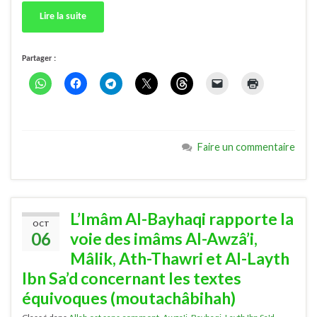
Lire la suite
Partager :
Faire un commentaire
L’Imâm Al-Bayhaqi rapporte la
OCT
06
voie des imâms Al-Awzâ’i,
Mâlik, Ath-Thawri et Al-Layth
Ibn Sa’d concernant les textes
équivoques (moutachâbihah)