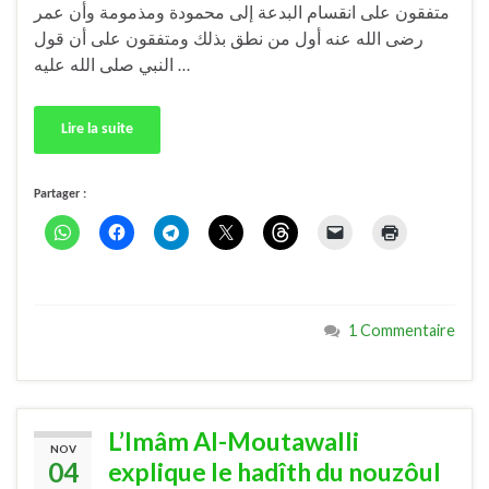
متفقون على انقسام البدعة إلى محمودة ومذمومة وأن عمر
رضى الله عنه أول من نطق بذلك ومتفقون على أن قول
النبي صلى الله عليه …
Lire la suite
Partager :
1 Commentaire
L’Imâm Al-Moutawalli
NOV
04
explique le hadîth du nouzôul