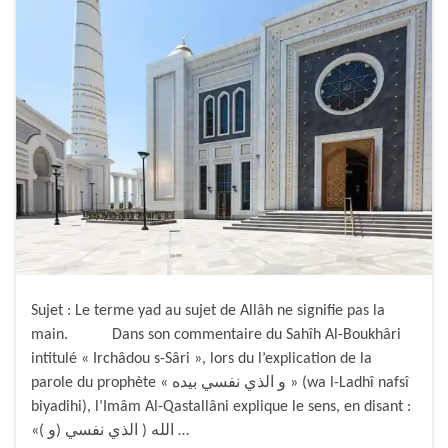
Sujet : Le terme yad au sujet de Allâh ne signifie pas la
main. Dans son commentaire du Sahîh Al-Boukhâri
intitulé « Irchâdou s-Sâri », lors du l’explication de la
parole du prophète « و الذي نفسي بيده » (wa l-Ladhî nafsî
biyadihi), l’Imâm Al-Qastallâni explique le sens, en disant :
«( و) الله ( الذي نفسي …