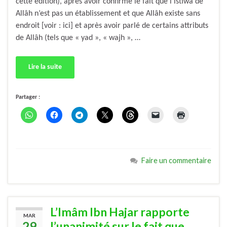
cette édition), après avoir confirmé le fait que l’istiwâ de
Allâh n’est pas un établissement et que Allâh existe sans
endroit [voir : ici] et après avoir parlé de certains attributs
de Allâh (tels que « yad », « wajh », …
Lire la suite
Partager :
Faire un commentaire
L’Imâm Ibn Hajar rapporte
MAR
29
l’unanimité sur le fait que