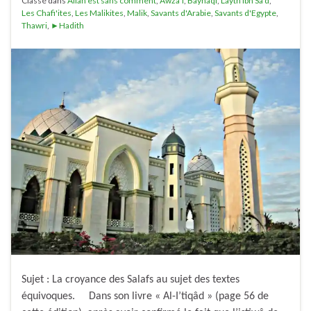
Classé dans
Allah est sans comment
,
Awza'i
,
Bayhaqi
,
Layth Ibn Sa'd
,
Les Chafi'ites
,
Les Malikites
,
Malik
,
Savants d'Arabie
,
Savants d'Egypte
,
Thawri
,
►Hadith
Sujet : La croyance des Salafs au sujet des textes
équivoques. Dans son livre « Al-I’tiqâd » (page 56 de