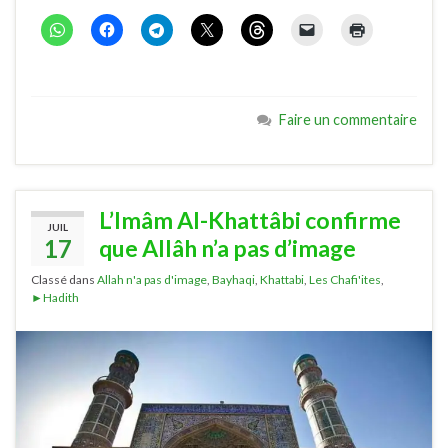
Faire un commentaire
L’Imâm Al-Khattâbi confirme
JUIL
17
que Allâh n’a pas d’image
Classé dans
Allah n'a pas d'image
,
Bayhaqi
,
Khattabi
,
Les Chafi'ites
,
►Hadith