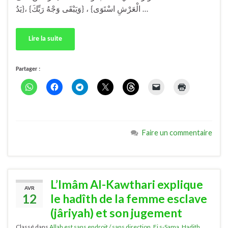
الْعَرْشِ اسْتَوَى} ، {وَيَبْقَى وَجْهُ رَبِّكَ} ،{يَدُ …
Lire la suite
Partager :
Faire un commentaire
L’Imâm Al-Kawthari explique
AVR
12
le hadîth de la femme esclave
(jâriyah) et son jugement
Classé dans
Allah est sans endroit / sans direction
,
Fi s-Sama
,
Hadith