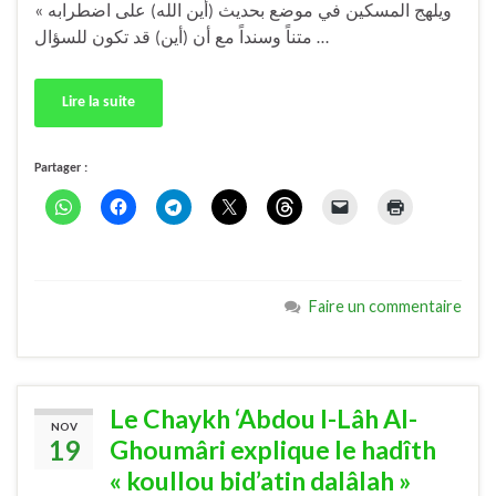
« ويلهج المسكين في موضع بحديث (أين الله) على اضطرابه
متناً وسنداً مع أن (أين) قد تكون للسؤال …
Lire la suite
Partager :
Faire un commentaire
Le Chaykh ‘Abdou l-Lâh Al-
NOV
19
Ghoumâri explique le hadîth
« koullou bid’atin dalâlah »