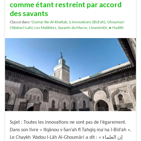
comme étant restreint par accord
des savants
Classé dans
'Oumar Ibn Al-khattab
,
1.Innovations (Bid'ah)
,
Ghoumari
('Abdou l-Lah)
,
Les Malikites
,
Savants du Maroc
,
Unanimité
,
►Hadith
Sujet : Toutes les innovations ne sont pas de l’égarement.
Dans son livre « Itqânou s-San’ah fî Tahqîq ma’na l-Bid’ah »,
Le Chaykh ‘Abdou l-Lâh Al-Ghoumâri a dit : « إن العلماء