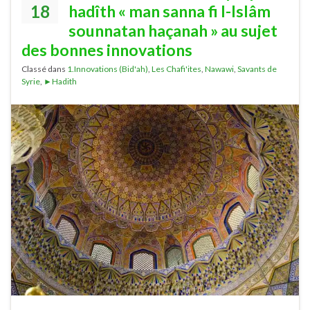
18
hadîth « man sanna fi l-Islâm
sounnatan haçanah » au sujet
des bonnes innovations
Classé dans
1.Innovations (Bid'ah)
,
Les Chafi'ites
,
Nawawi
,
Savants de
Syrie
,
►Hadith