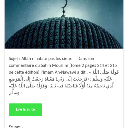
Sujet : Allâh n’habite pas les cieux Dans son
commentaire du Sahîh Mouslim (tome 2 pages 214 et 215
de cette édition) l’Imâm An-Nawawi a dit : « قَوْلُهُ صَلَّى اللَّهُ
عَلَيْهِ وَسَلَّمَ : (فَرَجَعْتُ إِلَى رَبِّي)‏ ‏مَعْنَاهُ رَجَعْتُ إِلَى الْمَوْضِعِ
الَّذِي نَاجَيْتُهُ مِنْهُ أَوَّلًا فَنَاجَيْتُهُ فِيهِ ثَانِيًا.‏ ‏وَقَوْلُهُ صَلَّى اللَّهُ عَلَيْهِ
وَسَلَّمَ : …
Lire la suite
Partager :