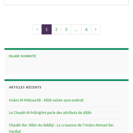
1
2
3
…
6
ISLAM SUNNITE
ARTICLES RÉCENTS
Imâm Al-Mâtourîdi : Allâh existe sans endroit
Le Chaykh Al-Mârighni parle des attributs de Allâh
Chaykh Ibn ‘Allân As-Siddîqi : La croyance de l’Imâm Ahmad Ibn
Hanbal