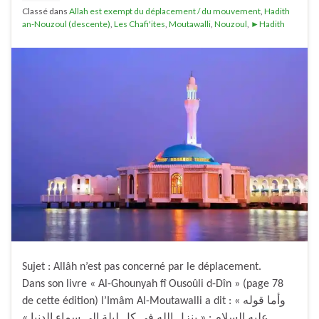
Classé dans
Allah est exempt du déplacement / du mouvement
,
Hadith
an-Nouzoul (descente)
,
Les Chafi'ites
,
Moutawalli
,
Nouzoul
,
►Hadith
Sujet : Allâh n’est pas concerné par le déplacement.
Dans son livre « Al-Ghounyah fî Ousoûli d-Dîn » (page 78
de cette édition) l’Imâm Al-Moutawalli a dit : « وأما قوله
عليه السلام : « ينزل الله في كل ليلة إلى سماء الدنيا »