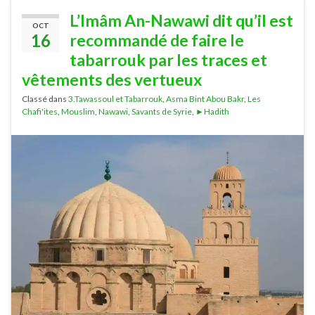
L’Imâm An-Nawawi dit qu’il est
OCT
16
recommandé de faire le
tabarrouk par les traces et
vêtements des vertueux
Classé dans
3.Tawassoul et Tabarrouk
,
Asma Bint Abou Bakr
,
Les
Chafi'ites
,
Mouslim
,
Nawawi
,
Savants de Syrie
,
►Hadith