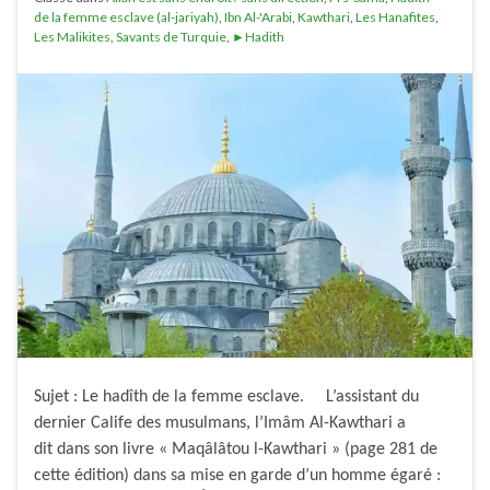
de la femme esclave (al-jariyah)
,
Ibn Al-'Arabi
,
Kawthari
,
Les Hanafites
,
Les Malikites
,
Savants de Turquie
,
►Hadith
Sujet : Le hadîth de la femme esclave. L’assistant du
dernier Calife des musulmans, l’Imâm Al-Kawthari a
dit dans son livre « Maqâlâtou l-Kawthari » (page 281 de
cette édition) dans sa mise en garde d’un homme égaré :