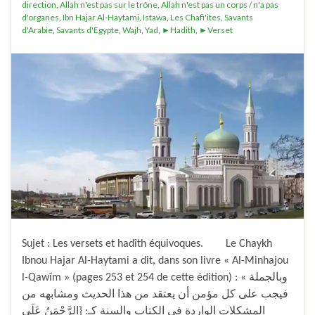
direction
,
Allah n'est pas sur le trône
,
Allah n'est pas un corps / n'a pas
d'organes
,
Ibn Hajar Al-Haytami
,
Istawa
,
Les Chafi'ites
,
Savants
d'Arabie
,
Savants d'Egypte
,
Wajh
,
Yad
,
►Hadith
,
►Verset
Sujet : Les versets et hadîth équivoques. Le Chaykh
Ibnou Hajar Al-Haytami a dit, dans son livre « Al-Minhajou
l-Qawîm » (pages 253 et 254 de cette édition) : « وبالجملة
فيجب على كل مؤمن أن يعتقد من هذا الحديث ومشابهه من
المشكلات الواردة في الكتاب والسنة كـ: {الرَّحْمَنُ عَلَى