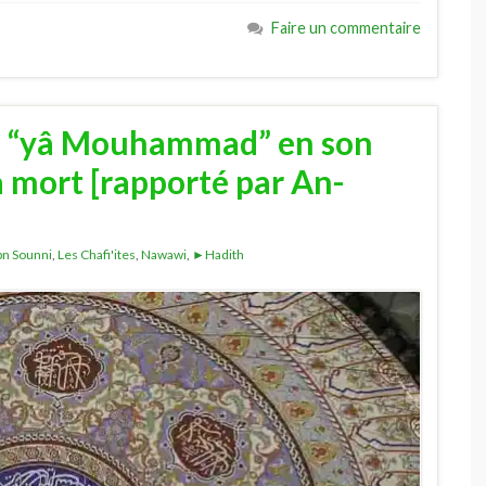
Faire un commentaire
ire “yâ Mouhammad” en son
a mort [rapporté par An-
bn Sounni
,
Les Chafi'ites
,
Nawawi
,
►Hadith