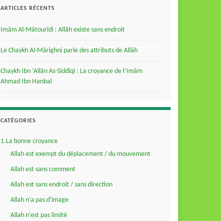
ARTICLES RÉCENTS
Imâm Al-Mâtourîdi : Allâh existe sans endroit
Le Chaykh Al-Mârighni parle des attributs de Allâh
Chaykh Ibn ‘Allân As-Siddîqi : La croyance de l’Imâm
Ahmad Ibn Hanbal
CATÉGORIES
1.La bonne croyance
Allah est exempt du déplacement / du mouvement
Allah est sans comment
Allah est sans endroit / sans direction
Allah n'a pas d'image
Allah n'est pas limité