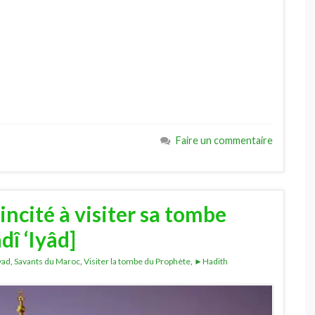
Faire un commentaire
incité à visiter sa tombe
dî ‘Iyâd]
yad
,
Savants du Maroc
,
Visiter la tombe du Prophète
,
►Hadith