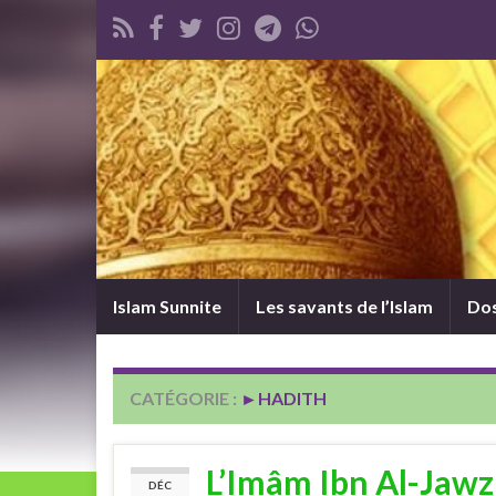
Islam Sunnite
Les savants de l’Islam
Dos
CATÉGORIE :
►HADITH
L’Imâm Ibn Al-Jawzi
DÉC