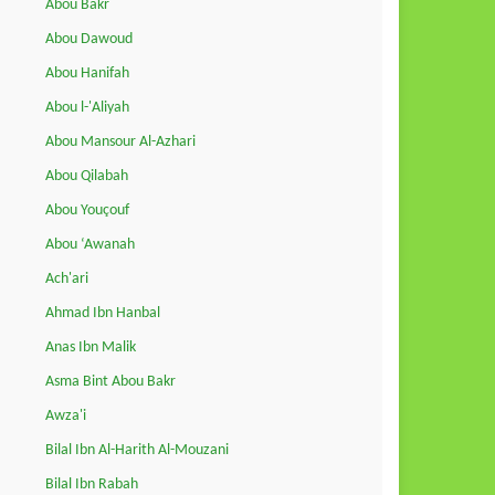
Abou Bakr
Abou Dawoud
Abou Hanifah
Abou l-'Aliyah
Abou Mansour Al-Azhari
Abou Qilabah
Abou Youçouf
Abou ‘Awanah
Ach'ari
Ahmad Ibn Hanbal
Anas Ibn Malik
Asma Bint Abou Bakr
Awza'i
Bilal Ibn Al-Harith Al-Mouzani
Bilal Ibn Rabah