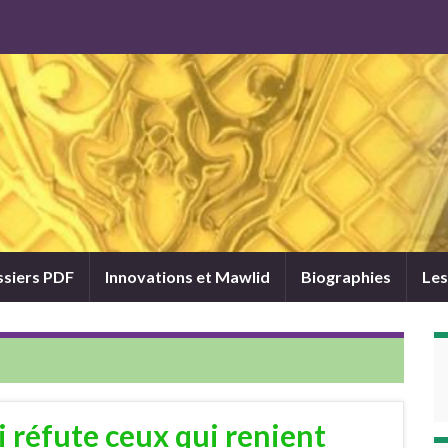
siers PDF
Innovations et Mawlid
Biographies
Les
 réfute ceux qui renient