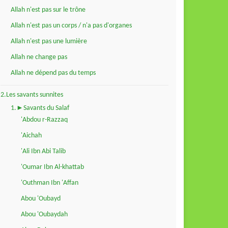
Allah n'est pas sur le trône
Allah n'est pas un corps / n'a pas d'organes
Allah n'est pas une lumière
Allah ne change pas
Allah ne dépend pas du temps
2.Les savants sunnites
1.►Savants du Salaf
'Abdou r-Razzaq
'Aichah
'Ali Ibn Abi Talib
'Oumar Ibn Al-khattab
'Outhman Ibn 'Affan
Abou 'Oubayd
Abou 'Oubaydah