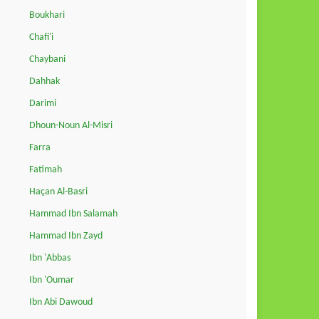
Boukhari
Chafi'i
Chaybani
Dahhak
Darimi
Dhoun-Noun Al-Misri
Farra
Fatimah
Haçan Al-Basri
Hammad Ibn Salamah
Hammad Ibn Zayd
Ibn 'Abbas
Ibn 'Oumar
Ibn Abi Dawoud