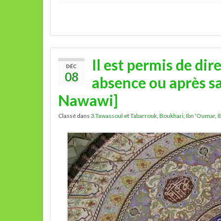
Il est permis de d
DÉC
08
absence ou après s
Nawawi]
Classé dans
3.Tawassoul et Tabarrouk
,
Boukhari
,
Ibn 'Oumar
,
I