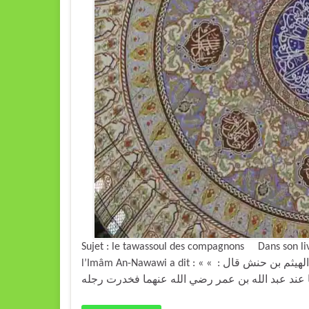
Sujet : le tawassoul des compagnons Dans son livr
l’Imâm An-Nawawi a dit : « باب ما يقوله إذا خدرت رجله : روينا في كتاب ابن السني عن الهيثم بن حنش قال : »