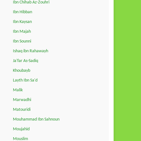
Ibn Chihab Az-Zouhri
Ibn Hibban
Ibn Kaysan
Ibn Majah
Ibn Sounni
Ishaq ibn Rahawayh
Ja'far As-Sadiq
Khoubayb
Layth Ibn Sa'd
Malik
Marwadhi
Matouridi
Mouhammad Ibn Sahnoun
Moujahid
Mouslim