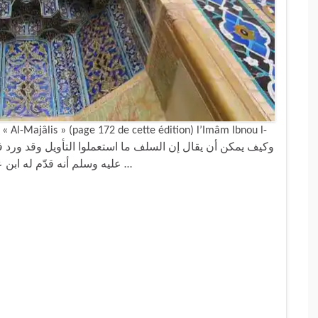
 « Al-Majâlis » (page 172 de cette édition) l’Imâm Ibnou l-
عليه وسلم أنه قدّم له ابن عباس وَضوءه فقال:{ من فعل هذا}, فقال: قلت: أنا يا …