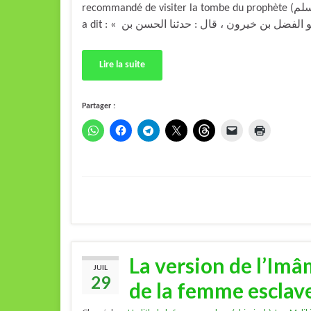
recommandé de visiter la tombe du prophète (صلى الله عليه وسلم) [Voir l’article à ce sujet : ici] Al-Qâdî ‘Iyâd
Lire la suite
Partager :
La version de l’Imâ
JUIL
29
de la femme esclave