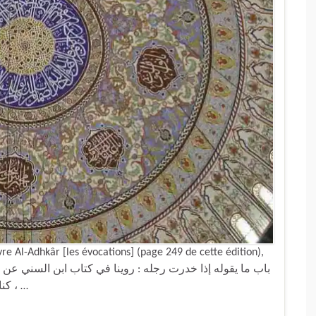
e Al-Adhkâr [les évocations] (page 249 de cette édition),
كنا عند عبد الله بن عمر رضي الله عنهما فخدرت رجله ، …