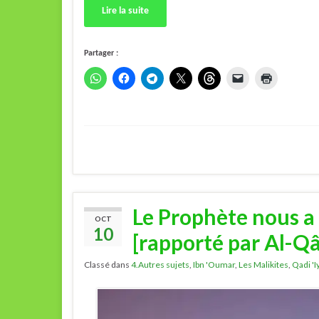
Lire la suite
Partager :
Le Prophète nous a 
OCT
10
[rapporté par Al-Qâ
Classé dans
4.Autres sujets
,
Ibn 'Oumar
,
Les Malikites
,
Qadi 'I