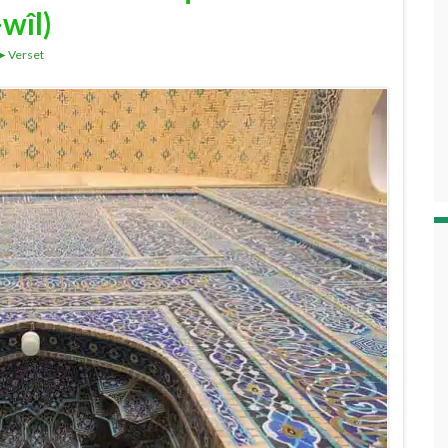
-wîl)
►Verset