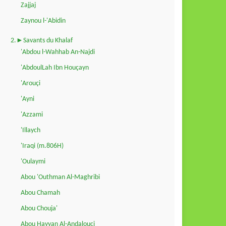
Zajjaj
Zaynou l-'Abidin
2.►Savants du Khalaf
'Abdou l-Wahhab An-Najdi
'AbdoulLah Ibn Houçayn
'Arouçi
'Ayni
'Azzami
'Illaych
'Iraqi (m.806H)
'Oulaymi
Abou 'Outhman Al-Maghribi
Abou Chamah
Abou Chouja'
Abou Hayyan Al-Andalouçi