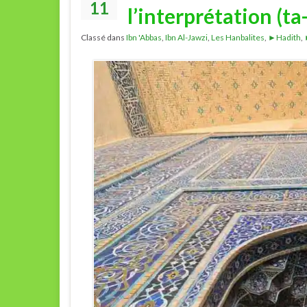
11
l’interprétation (ta
Classé dans
Ibn 'Abbas
,
Ibn Al-Jawzi
,
Les Hanbalites
,
►Hadith
,