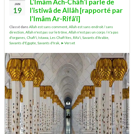
L’Imâm Ach-Châfi’i parle de
JAN
19
l’istiwâ de Allâh [rapporté par
l’Imâm Ar-Rifâ’i]
Classé dans
Allah est sans comment
,
Allah est sans endroit / sans
direction
,
Allah n'est pas sur le trône
,
Allah n'est pas un corps / n'a pas
d'organes
,
Chafi'i
,
Istawa
,
Les Chafi'ites
,
Rifa'i
,
Savants d'Arabie
,
Savants d'Egypte
,
Savants d'Irak
,
►Verset