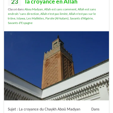
23
la croyance en Allâh
Classé dans
Abou Madyan
,
Allah est sans comment
,
Allah est sans
endroit / sans direction
,
Allah n'est pas limité
,
Allah n'est pas sur le
trône
,
Istawa
,
Les Malikites
,
Parole (Al-kalam)
,
Savants d'Algérie
,
Savants d'Espagne
Sujet : La croyance du Chaykh Aboû Madyan Dans