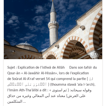
Sujet : Explication de l’istiwâ de Allâh Dans son tafsîr du
Qour-ân « Al-Jawâhir Al-Hissân», lors de l’explication
de Soûrat Al-A’raf verset 54 qui comprend la partie { ثُمَّ
ٱسۡتَوَىٰ عَلَى ٱلۡعَرۡشِ } (thoumma stawâ ’ala l-’arch),
l’Imâm Ath-Tha’âlibi a dit : « وقوله سبحانه:‏ ‏{‏ ثم استوى
على العرش‏}‏ معناه عند أبي المعالي وغيره من حذاق
المتكلمين …