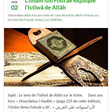
L’Imâm Ibn Foûrak explique
MAR
02
l’istiwâ de Allâh
Classé dans
Allah est sans endroit / sans direction
,
Allah n'est pas sur
le trône
,
Ibn Fourak
,
Istawa
,
Les Chafi'ites
Sujet : Le sens de l’istiwâ de Allâh sur le trône. Dans son
livre « Mouchkilou l-Hadîth » (page 229 de cette édition),
l’Imâm Ibnou Foûrak a dit : « لأن استواءه على العرش