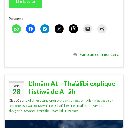
Lire la suite
Partager :
Faire un commentaire
L’Imâm Ath-Tha’âlibi explique
JAN
28
l’istiwâ de Allâh
Classé dans
Allah est sans endroit / sans direction
,
Allah n'est pas sur
le trône
,
Istawa
,
Jouwayni
,
Les Chafi'ites
,
Les Malikites
,
Savants
d'Algérie
,
Savants d'Arabie
,
Tha'alibi
,
►Verset