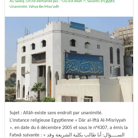
As-Sadiq
,
On ne demande pas : "Où est Allah ?"
,
Savants d'Egypte
,
Unanimité
,
Yahya Ibn Mou'adh
Sujet : Allâh existe sans endroit par unanimité.
L’instance religieuse Egyptienne « Dâr al-Iftâ Al-Misriyyah
», en date du 6 décembre 2005 et sous le n°4307, a émis la
Fatwâ suivante : « الســــؤال: أنا طالب بكلية الشريعة وقد