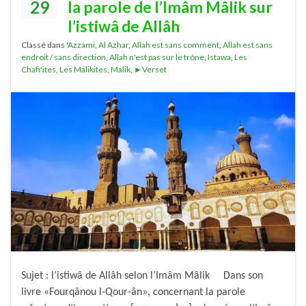
29
la parole de l’Imâm Mâlik sur
l’istiwâ de Allâh
Classé dans
'Azzami
,
Al Azhar
,
Allah est sans comment
,
Allah est sans
endroit / sans direction
,
Allah n'est pas sur le trône
,
Istawa
,
Les
Chafi'ites
,
Les Malikites
,
Malik
,
►Verset
Sujet : l’istiwâ de Allâh selon l’Imâm Mâlik Dans son
livre «Fourqânou l-Qour-ân», concernant la parole