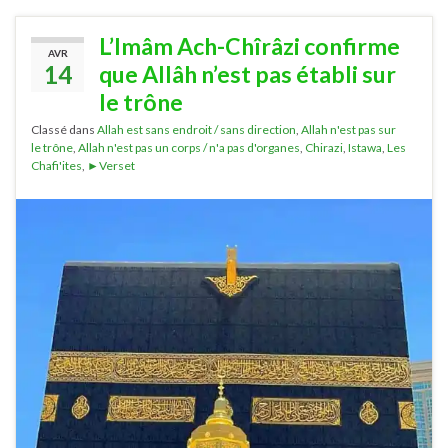
L’Imâm Ach-Chîrâzi confirme
AVR
14
que Allâh n’est pas établi sur
le trône
Classé dans
Allah est sans endroit / sans direction
,
Allah n'est pas sur
le trône
,
Allah n'est pas un corps / n'a pas d'organes
,
Chirazi
,
Istawa
,
Les
Chafi'ites
,
►Verset