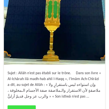
Sujet : Allâh n’est pas établi sur le trône. Dans son livre «
Al-Ichârah ilâ madh-hab ahli l-Haqq », l’Imâm Ach-Chîrâzi
a dit, au sujet de Allâh : « وإن استواءه ليس باستقرارٍ ولا
ملاصقةٍ لأن الاستقرار والـملاصقة صفة الأجسام الـمخلوقة ،
والرب عز وجل قديمٌ أزليٌّ » « Son istiwâ n’est pas …