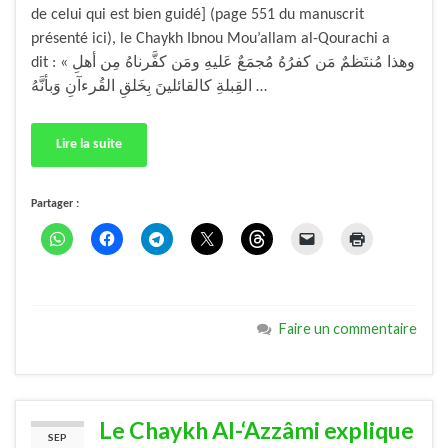
de celui qui est bien guidé] (page 551 du manuscrit
présenté ici), le Chaykh Ibnou Mou’allam al-Qourachi a
dit : « وهذا مُنتَظمٌ مَن كفرُهُ مُجمَعٌ عَليهِ ومَن كفَّرناهُ مِن أهلِ
القِبلةِ كالقائلينَ بِخَلقِ القُرءآنِ وَبأنَّهُ …
Lire la suite
Partager :
Faire un commentaire
Le Chaykh Al-‘Azzâmi explique
SEP