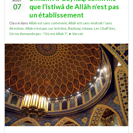
AOÛT
07
que l’istiwâ de Allâh n’est pas
un établissement
Classé dans
Allah est sans comment
,
Allah est sans endroit / sans
direction
,
Allah n'est pas sur le trône
,
Bayhaqi
,
Istawa
,
Les Chafi'ites
,
On ne demande pas : "Où est Allah ?"
,
►Verset