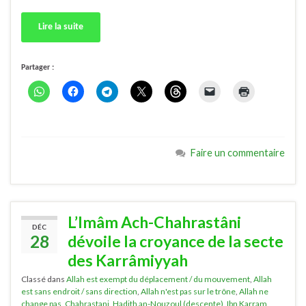
Lire la suite
Partager :
Faire un commentaire
L’Imâm Ach-Chahrastâni
DÉC
28
dévoile la croyance de la secte
des Karrâmiyyah
Classé dans
Allah est exempt du déplacement / du mouvement
,
Allah
est sans endroit / sans direction
,
Allah n'est pas sur le trône
,
Allah ne
change pas
,
Chahrastani
,
Hadith an-Nouzoul (descente)
,
Ibn Karram
,