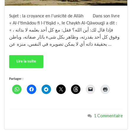
Sujet : la croyance en l’unicité de Allâh Dans son livre
« Al-I’timâdou fi l-I’tiqâd », le Chaykh Al-Qâwouqji a dit :
« فإذا قال لك: أين الله؟ فقل: مع كل أحد بعلمه لا بذاته ،
وفوق كل أحد بقدرته، وظاهر بكل شىء باثار صفاته، وباطن
بحقيقة ذاته أي لا يمكن تصويره في النفس، منزه عن …
Lire la suite
Partager :
1 Commentaire