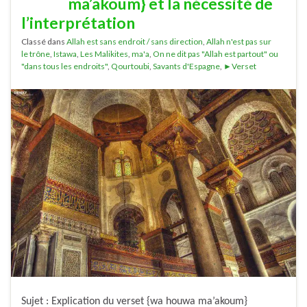
ma’akoum} et la nécessité de
l’interprétation
Classé dans
Allah est sans endroit / sans direction
,
Allah n'est pas sur
le trône
,
Istawa
,
Les Malikites
,
ma'a
,
On ne dit pas "Allah est partout" ou
"dans tous les endroits"
,
Qourtoubi
,
Savants d'Espagne
,
►Verset
Sujet : Explication du verset {wa houwa ma’akoum}