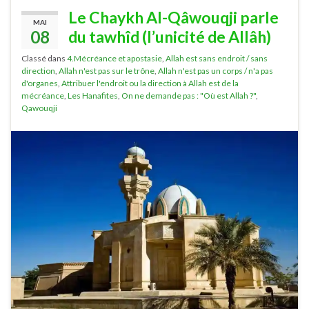
Le Chaykh Al-Qâwouqji parle
MAI
08
du tawhîd (l’unicité de Allâh)
Classé dans
4.Mécréance et apostasie
,
Allah est sans endroit / sans
direction
,
Allah n'est pas sur le trône
,
Allah n'est pas un corps / n'a pas
d'organes
,
Attribuer l'endroit ou la direction à Allah est de la
mécréance
,
Les Hanafites
,
On ne demande pas : "Où est Allah ?"
,
Qawouqji