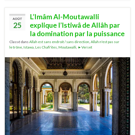
L’Imâm Al-Moutawalli
AOÛT
25
explique l’Istiwâ de Allâh par
la domination par la puissance
Classé dans
Allah est sans endroit / sans direction
,
Allah n'est pas sur
le trône
,
Istawa
,
Les Chafi'ites
,
Moutawalli
,
►Verset