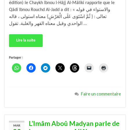
édition) le Chaykh Ibnou l-Hâjj Al-Mâliki rapporte que le
Qâdî Ibnou Rouchd Al-Jadd a dit : « والاستواء في قوله
تعالى : { ثُمَّ اسْتَوَى عَلَى الْعَرْشِ} معناه استولى ، قاله
الواحدي وقيل معناه القهر والغلبة. تقول …
Lire la suite
Partager :
Faire un commentaire
L’Imâm Aboû Madyan parle de
MAR