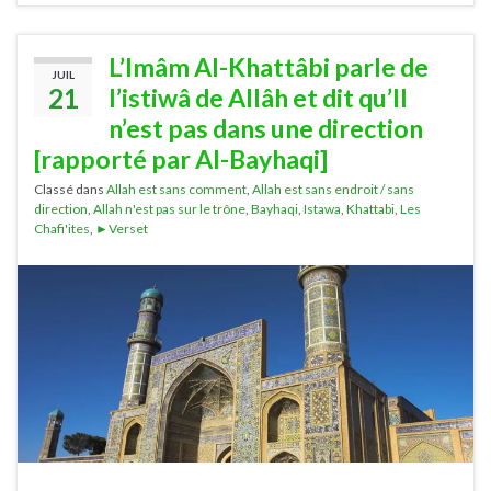
L’Imâm Al-Khattâbi parle de
JUIL
21
l’istiwâ de Allâh et dit qu’Il
n’est pas dans une direction
[rapporté par Al-Bayhaqi]
Classé dans
Allah est sans comment
,
Allah est sans endroit / sans
direction
,
Allah n'est pas sur le trône
,
Bayhaqi
,
Istawa
,
Khattabi
,
Les
Chafi'ites
,
►Verset