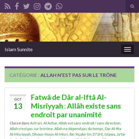
Tog
sear
Search for:
for
Islam Sunnite
Togg
navig
CATÉGORIE :
ALLAH N’EST PAS SUR LE TRÔNE
Fatwâ de Dâr al-Iftâ Al-
OCT
13
Misriyyah : Allâh existe sans
endroit par unanimité
Classé dans
Ach'ari
,
Al Azhar
,
Allah est sans endroit / sans direction
,
Allah n'est pas sur le trône
,
Allah ne dépend pas du temps
,
Dar Al-Ifta
Al-Misriyyah
,
Dhoun-Noun Al-Misri
,
Ibn 'Açakir (m.571H)
,
Istawa
,
Ja'far