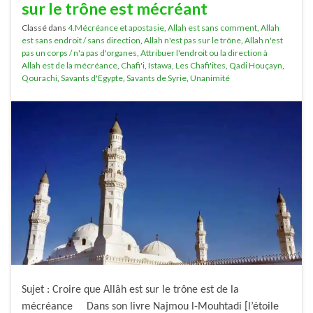
sur le trône est mécréant
Classé dans
4.Mécréance et apostasie
,
Allah est sans comment
,
Allah
est sans endroit / sans direction
,
Allah n'est pas sur le trône
,
Allah n'est
pas un corps / n'a pas d'organes
,
Attribuer l'endroit ou la direction à
Allah est de la mécréance
,
Chafi'i
,
Istawa
,
Les Chafi'ites
,
Qadi Houçayn
,
Qourachi
,
Savants d'Egypte
,
Savants de Syrie
,
Unanimité
Sujet : Croire que Allâh est sur le trône est de la
mécréance Dans son livre Najmou l-Mouhtadi [l’étoile