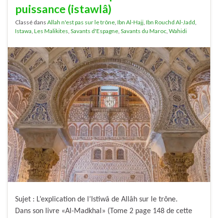
puissance (istawlâ)
Classé dans
Allah n'est pas sur le trône
,
Ibn Al-Hajj
,
Ibn Rouchd Al-Jadd
,
Istawa
,
Les Malikites
,
Savants d'Espagne
,
Savants du Maroc
,
Wahidi
Sujet : L’explication de l’Istiwâ de Allâh sur le trône.
Dans son livre «Al-Madkhal» (Tome 2 page 148 de cette