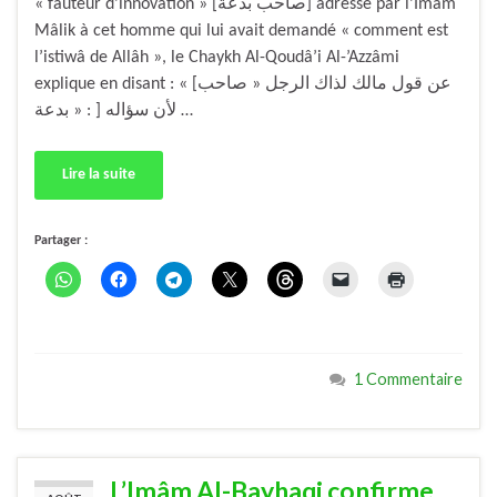
« fauteur d’innovation » [صاحب بدعة] adressé par l’Imâm
Mâlik à cet homme qui lui avait demandé « comment est
l’istiwâ de Allâh », le Chaykh Al-Qoudâ’i Al-’Azzâmi
explique en disant : « [عن قول مالك لذاك الرجل « صاحب
بدعة » : ] لأن سؤاله …
Lire la suite
Partager :
1 Commentaire
L’Imâm Al-Bayhaqi confirme