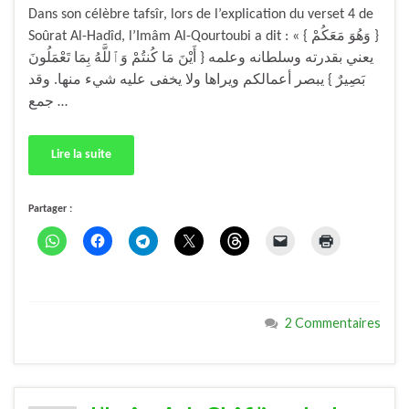
Dans son célèbre tafsîr, lors de l’explication du verset 4 de
Soûrat Al-Hadîd, l’Imâm Al-Qourtoubi a dit : « { وَهُوَ مَعَكُمْ }
يعني بقدرته وسلطانه وعلمه { أَيْنَ مَا كُنتُمْ وَٱللَّهُ بِمَا تَعْمَلُونَ
بَصِيرٌ } يبصر أعمالكم ويراها ولا يخفى عليه شيء منها. وقد
جمع …
Lire la suite
Partager :
2 Commentaires