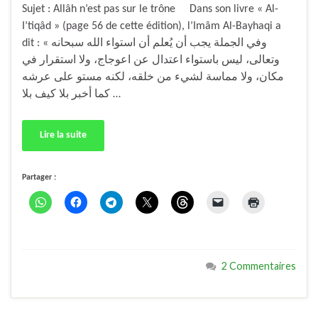
Sujet : Allâh n’est pas sur le trône Dans son livre « Al-
I’tiqâd » (page 56 de cette édition), l’Imâm Al-Bayhaqi a
dit : « وفي الجملة يجب أن يُعلم أن استواء الله سبحانه
وتعالى، ليس باستواء اعتدال عن اعوجاج، ولا استقرار في
مكان، ولا مماسة لشيء من خلقه، لكنه مستو على عرشه
كما أخبر بلا كيف بلا …
Lire la suite
Partager :
2 Commentaires