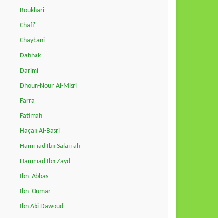
Boukhari
Chafi'i
Chaybani
Dahhak
Darimi
Dhoun-Noun Al-Misri
Farra
Fatimah
Haçan Al-Basri
Hammad Ibn Salamah
Hammad Ibn Zayd
Ibn 'Abbas
Ibn 'Oumar
Ibn Abi Dawoud