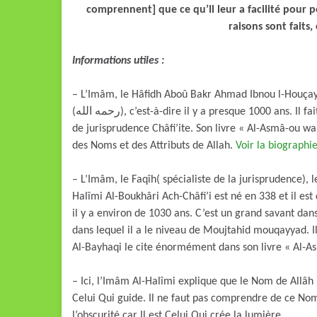
comprennent] que ce qu’Il leur a facilité pour pou
raisons sont faits,
Informations utiles :
– L’Imâm, le Hâfidh Aboû Bakr Ahmad Ibnou l-Houçayn 
(رحمه الله), c’est-à-dire il y a presque 1000 ans. Il fait partie des plus grands savants du hadîth, et il est de l’école
de jurisprudence Châfi’ite. Son livre « Al-Asmâ-ou wa s
des Noms et des Attributs de Allah.
Voir la biographie
– L’Imâm, le Faqîh( spécialiste de la jurisprudence), 
Halîmi Al-Boukhâri Ach-Châfi’i est né en 338 et il est décédé en 4
il y a environ de 1030 ans. C’est un grand savant dan
dans lequel il a le niveau de Moujtahid mouqayyad. I
Al-Bayhaqi le cite énormément dans son livre « Al-As
– Ici, l’Imâm Al-Halîmi explique que le Nom de Allâh «
Celui Qui guide. Il ne faut pas comprendre de ce Nom,
l’obscurité car Il est Celui Qui crée la lumière.