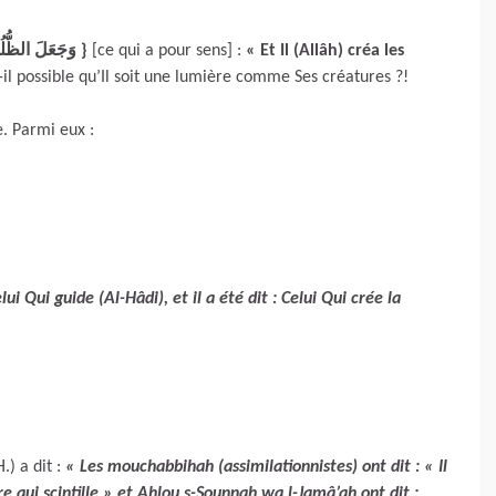
{ وَجَعَلَ الظُّلُمَاتِ وَالنُّورَ }
[ce qui a pour sens] :
« Et Il (Allâh) créa les
-il possible qu’Il soit une lumière comme Ses créatures ?!
. Parmi eux :
lui Qui guide (Al-Hâdi), et il a été dit : Celui Qui crée la
) a dit :
« Les mouchabbihah (assimilationnistes) ont dit : « Il
e qui scintille » et Ahlou s-Sounnah wa l-Jamâ’ah ont dit :