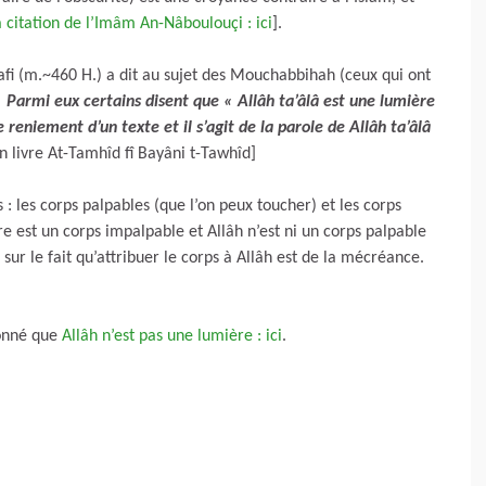
la citation de l’Imâm An-Nâboulouçi : ici
].
fi (m.~460 H.) a dit au sujet des Mouchabbihah (ceux qui ont
 Parmi eux certains disent que « Allâh ta’âlâ est une lumière
le reniement d’un texte et il s’agit de la parole de Allâh ta’âlâ
 livre At-Tamhîd fî Bayâni t-Tawhîd]
 : les corps palpables (que l’on peux toucher) et les corps
e est un corps impalpable et Allâh n’est ni un corps palpable
sur le fait qu’attribuer le corps à Allâh est de la mécréance.
ionné que
Allâh n’est pas une lumière : ici
.