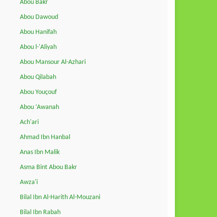
Abou Bakr
Abou Dawoud
Abou Hanifah
Abou l-'Aliyah
Abou Mansour Al-Azhari
Abou Qilabah
Abou Youçouf
Abou ‘Awanah
Ach'ari
Ahmad Ibn Hanbal
Anas Ibn Malik
Asma Bint Abou Bakr
Awza'i
Bilal Ibn Al-Harith Al-Mouzani
Bilal Ibn Rabah