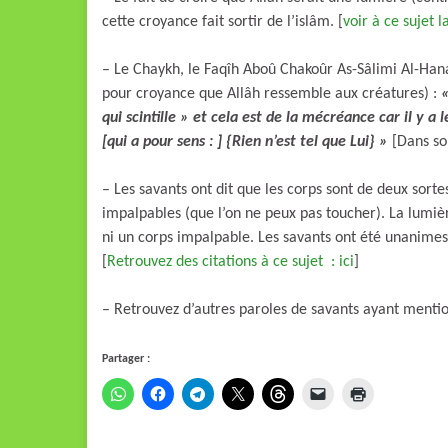
cette croyance fait sortir de l’islâm. [
voir à ce sujet 
– Le Chaykh, le Faqîh Aboû Chakoûr As-Sâlimi Al-Hana
pour croyance que Allâh ressemble aux créatures) :
«
qui scintille » et cela est de la mécréance car il y a 
[qui a pour sens : ] {Rien n’est tel que Lui} »
[Dans son
– Les savants ont dit que les corps sont de deux sortes
impalpables (que l’on ne peux pas toucher). La lumièr
ni un corps impalpable. Les savants ont été unanimes 
[
Retrouvez des citations à ce sujet : ici
]
– Retrouvez d’autres paroles de savants ayant ment
Partager :