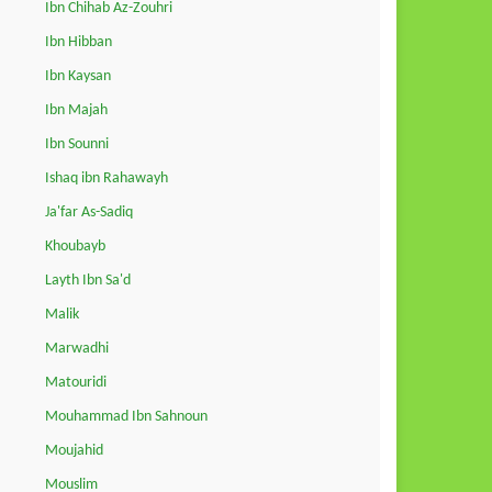
Ibn Chihab Az-Zouhri
Ibn Hibban
Ibn Kaysan
Ibn Majah
Ibn Sounni
Ishaq ibn Rahawayh
Ja'far As-Sadiq
Khoubayb
Layth Ibn Sa'd
Malik
Marwadhi
Matouridi
Mouhammad Ibn Sahnoun
Moujahid
Mouslim