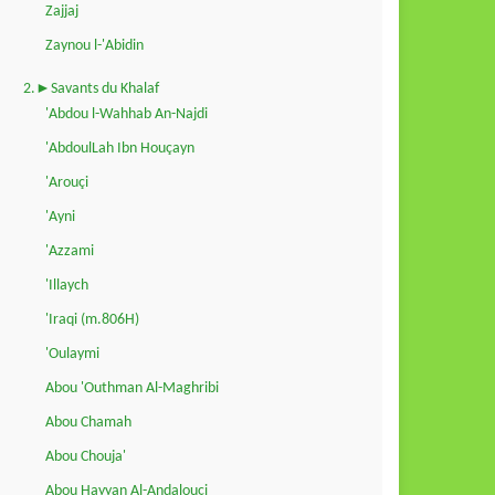
Zajjaj
Zaynou l-'Abidin
2.►Savants du Khalaf
'Abdou l-Wahhab An-Najdi
'AbdoulLah Ibn Houçayn
'Arouçi
'Ayni
'Azzami
'Illaych
'Iraqi (m.806H)
'Oulaymi
Abou 'Outhman Al-Maghribi
Abou Chamah
Abou Chouja'
Abou Hayyan Al-Andalouçi