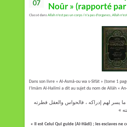
07
Noûr » (rapporté par
Classé dans
Allah n'est pas un corps / n'a pas d'organes
,
Allah n'es
Dans son livre « Al-Asmâ-ou wa s-Sifât » (tome 1 pag
l’Imâm Al-Halîmi a dit au sujet du nom de Allâh « An
« ا ما يسر لهم إدراكه ، فالحواس والعقل فطرته
يته
« Il est Celui Qui guide (Al-Hâdi) ; les esclaves ne 