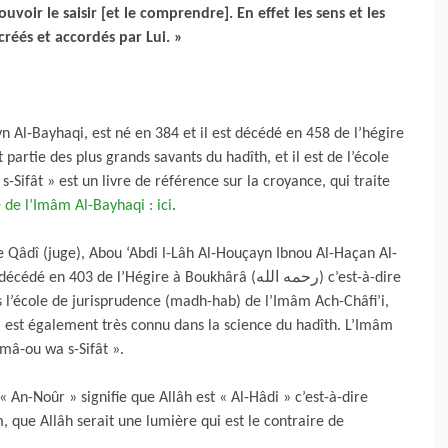
voir le saisir [et le comprendre]. En effet les sens et les
 créés et accordés par Lui. »
Al-Bayhaqi, est né en 384 et il est décédé en 458 de l’hégire
-Sifât » est un livre de référence sur la croyance, qui traite
 de l’Imâm Al-Bayhaqi : ici
.
le Qâdî (juge), Abou ‘Abdi l-Lâh Al-Houçayn Ibnou Al-Haçan Al-
03 de l’Hégire à Boukhârâ (رحمه الله) c’est-à-dire
s l’école de jurisprudence (madh-hab) de l’Imâm Ach-Châfi’i,
l est également très connu dans la science du hadîth. L’Imâm
mâ-ou wa s-Sifât ».
 An-Noûr » signifie que Allâh est « Al-Hâdi » c’est-à-dire
 que Allâh serait une lumière qui est le contraire de