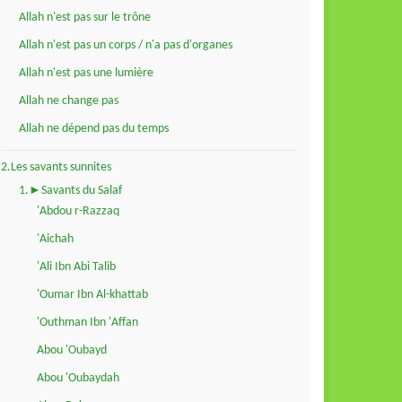
Allah n'est pas sur le trône
Allah n'est pas un corps / n'a pas d'organes
Allah n'est pas une lumière
Allah ne change pas
Allah ne dépend pas du temps
2.Les savants sunnites
1.►Savants du Salaf
'Abdou r-Razzaq
'Aichah
'Ali Ibn Abi Talib
'Oumar Ibn Al-khattab
'Outhman Ibn 'Affan
Abou 'Oubayd
Abou 'Oubaydah