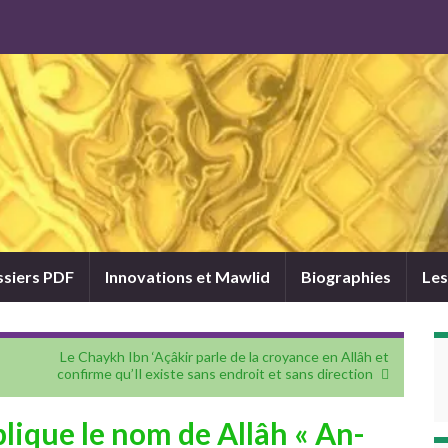
siers PDF
Innovations et Mawlid
Biographies
Les
Le Chaykh Ibn ‘Açâkir parle de la croyance en Allâh et
confirme qu’Il existe sans endroit et sans direction
lique le nom de Allâh « An-