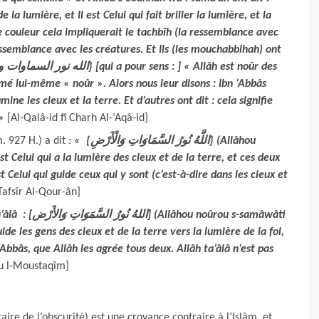
 la lumière, et Il est Celui qui fait briller la lumière, et la
ne couleur cela impliquerait le tachbîh (la ressemblance avec
essemblance avec les créatures. Et Ils (les mouchabbihah) ont
nommé lui-même « noûr ». Alors nous leur disons : Ibn ‘Abbâs
»
[Al-Qalâ-id fî Charh Al-‘Aqâ-id]
 927 H.) a dit :
« {اللَّهُ نُورُ السَّمَاوَاتِ وَالْأَرْضِ} (Allâhou
st Celui qui a la lumière des cieux et de la terre, et ces deux
est Celui qui guide ceux qui y sont (c’est-à-dire dans les cieux et
Tafsîr Al-Qour-ân]
] (Allâhou noûrou s-samâwâti
uide les gens des cieux et de la terre vers la lumière de la foi,
Abbâs, que Allâh les agrée tous deux. Allâh ta’âlâ n’est pas
ou l-Moustaqîm]
aire de l’obscurité) est une croyance contraire à l’Islâm, et