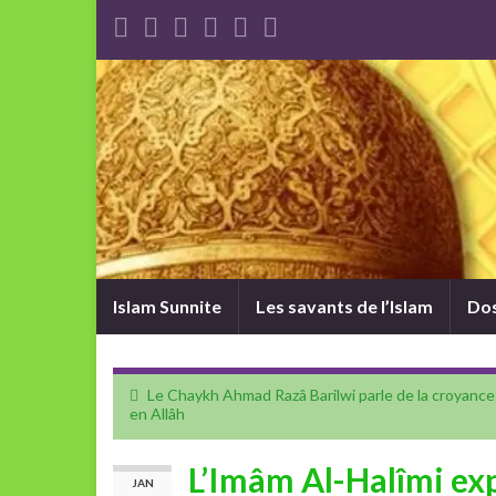
Islam Sunnite
Les savants de l’Islam
Dos
Le Chaykh Ahmad Razâ Barilwi parle de la croyance
en Allâh
L’Imâm Al-Halîmi exp
JAN