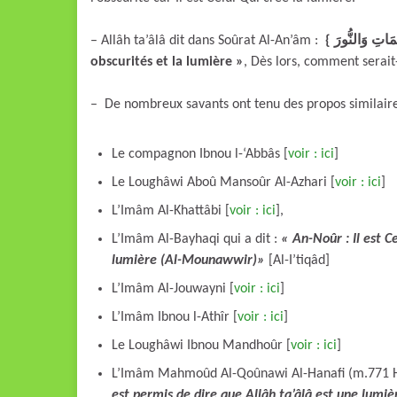
– Allâh ta’âlâ dit dans Soûrat Al-An’âm :
obscurités et la lumière »
, Dès lors, comment serait
– De nombreux savants ont tenu des propos similaire
Le compagnon Ibnou l-‘Abbâs [
voir : ici
]
Le Loughâwi Aboû Mansoûr Al-Azhari [
voir : ici
]
L’Imâm Al-Khattâbi [
voir : ici
],
L’Imâm Al-Bayhaqi qui a dit :
« An-Noûr : Il est Ce
lumière (Al-Mounawwir)»
[Al-I’tiqâd]
L’Imâm Al-Jouwayni [
voir : ici
]
L’Imâm Ibnou l-Athîr [
voir : ici
]
Le Loughâwi Ibnou Mandhoûr [
voir : ici
]
L’Imâm Mahmoûd Al-Qoûnawi Al-Hanafi (m.771 H.
est permis de dire que Allâh ta’âlâ est une lumièr