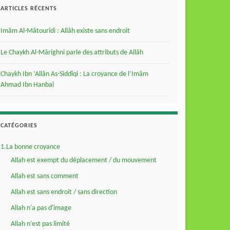
ARTICLES RÉCENTS
Imâm Al-Mâtourîdi : Allâh existe sans endroit
Le Chaykh Al-Mârighni parle des attributs de Allâh
Chaykh Ibn ‘Allân As-Siddîqi : La croyance de l’Imâm
Ahmad Ibn Hanbal
CATÉGORIES
1.La bonne croyance
Allah est exempt du déplacement / du mouvement
Allah est sans comment
Allah est sans endroit / sans direction
Allah n'a pas d'image
Allah n'est pas limité