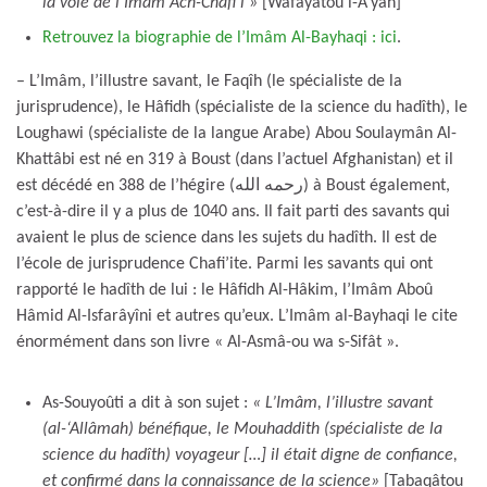
la voie de l’Imâm Ach-Châfi’i »
[Wafayâtou l-A’yân]
Retrouvez la biographie de l’Imâm Al-Bayhaqi : ici
.
– L’Imâm, l’illustre savant, le Faqîh (le spécialiste de la
jurisprudence), le Hâfidh (spécialiste de la science du hadîth), le
Loughawi (spécialiste de la langue Arabe) Abou Soulaymân Al-
Khattâbi est né en 319 à Boust (dans l’actuel Afghanistan) et il
est décédé en 388 de l’hégire (رحمه الله) à Boust également,
c’est-à-dire il y a plus de 1040 ans. Il fait parti des savants qui
avaient le plus de science dans les sujets du hadîth. Il est de
l’école de jurisprudence Chafi’ite. Parmi les savants qui ont
rapporté le hadîth de lui : le Hâfidh Al-Hâkim, l’Imâm Aboû
Hâmid Al-Isfarâyîni et autres qu’eux. L’Imâm al-Bayhaqi le cite
énormément dans son livre « Al-Asmâ-ou wa s-Sifât ».
As-Souyoûti a dit à son sujet :
« L’Imâm, l’illustre savant
(al-‘Allâmah) bénéfique, le Mouhaddith (spécialiste de la
science du hadîth) voyageur […] il était digne de confiance,
et confirmé dans la connaissance de la science
»
[Tabaqâtou