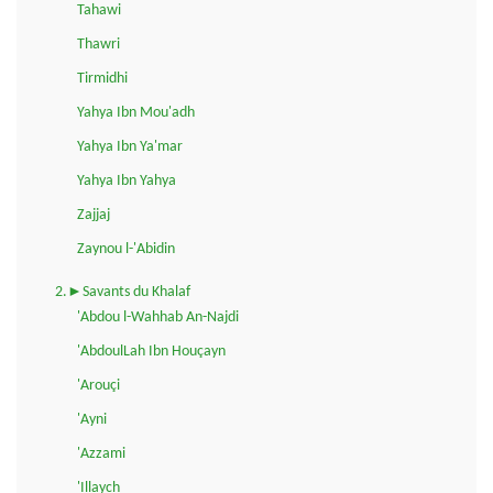
Tahawi
Thawri
Tirmidhi
Yahya Ibn Mou'adh
Yahya Ibn Ya'mar
Yahya Ibn Yahya
Zajjaj
Zaynou l-'Abidin
2.►Savants du Khalaf
'Abdou l-Wahhab An-Najdi
'AbdoulLah Ibn Houçayn
'Arouçi
'Ayni
'Azzami
'Illaych