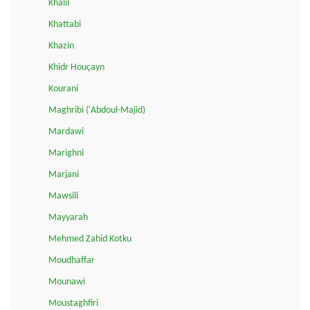
Khalil
Khattabi
Khazin
Khidr Houçayn
Kourani
Maghribi ('Abdoul-Majid)
Mardawi
Marighni
Marjani
Mawsili
Mayyarah
Mehmed Zahid Kotku
Moudhaffar
Mounawi
Moustaghfiri