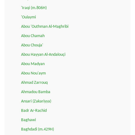
'Iraqi (m.806H)
'Oulaymi
Abou 'Outhman Al-Maghribi
Abou Chamah
Abou Chouja'
Abou Hayyan Al-Andalouçi
Abou Madyan
Abou Nou'aym
Ahmad Zarrouq
Ahmadou Bamba
Ansari (Zakariyya)
Badr Ar-Rachid
Baghawi
Baghdadi (m.429H)