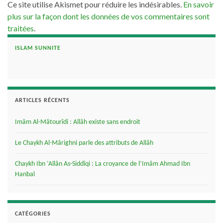
Ce site utilise Akismet pour réduire les indésirables.
En savoir
plus sur la façon dont les données de vos commentaires sont
traitées
.
ISLAM SUNNITE
ARTICLES RÉCENTS
Imâm Al-Mâtourîdi : Allâh existe sans endroit
Le Chaykh Al-Mârighni parle des attributs de Allâh
Chaykh Ibn ‘Allân As-Siddîqi : La croyance de l’Imâm Ahmad Ibn
Hanbal
CATÉGORIES