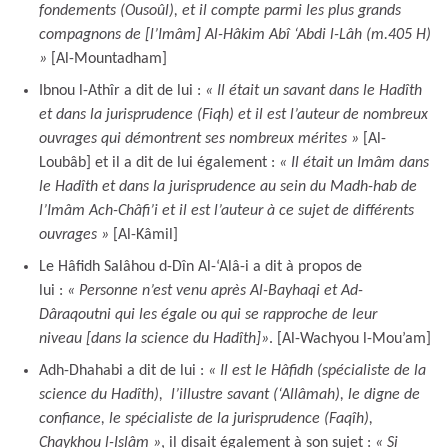
fondements (Ousoûl), et il compte parmi les plus grands
compagnons de [l’Imâm] Al-Hâkim Abî ‘Abdi l-Lâh (m.405 H)
»
[Al-Mountadham]
Ibnou l-Athîr a dit de lui :
« Il était un savant dans le Hadîth
et dans la jurisprudence (Fiqh) et il est l’auteur de nombreux
ouvrages qui démontrent ses nombreux mérites »
[Al-
Loubâb] et il a dit de lui également :
« Il était un Imâm dans
le Hadîth et dans la jurisprudence au sein du Madh-hab de
l’Imâm Ach-Châfi’i et il est l’auteur à ce sujet de différents
ouvrages »
[Al-Kâmil]
Le Hâfidh Salâhou d-Dîn Al-‘Alâ-i a dit à propos de
lui :
« Personne n’est venu après Al-Bayhaqi et Ad-
Dâraqoutni qui les égale ou qui se rapproche de leur
niveau [dans la science du Hadîth]»
. [Al-Wachyou l-Mou’am]
Adh-Dhahabi a dit de lui :
« Il est le Hâfidh (spécialiste de la
science du Hadîth), l’illustre savant (‘Allâmah), le digne de
confiance, le spécialiste de la jurisprudence (Faqîh),
Chaykhou l-Islâm »
, il disait également à son sujet :
« Si