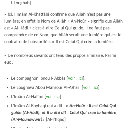
l-Loughah]
– Ici, l’Imâm Al-Khattâbi confirme que Allâh n’est pas une
lumière; en effet le Nom de Allâh « An-Noûr » signifie que Allâh
est « Al-Hâdî » c’est-à-dire Celui Qui guide. Il ne faut pas
comprendre de ce Nom, que Allâh serait une lumière qui est le
contraire de l’obscurité car Il est Celui Qui crée la lumière.
– De nombreux savants ont tenu des propos similaire. Parmi
eux :
Le compagnon Ibnou l-‘Abbâs [
voir : ici
],
Le Loughâwi Aboû Mansoûr Al-Azhari [
voir : ici
]
L’Imâm Al-Halîmi [
voir :ici
]
L’Imâm Al-Bayhaqi qui a dit :
« An-Noûr : Il est Celui Qui
guide (Al-Hâdi), et il a été dit : Celui Qui crée la lumière
(Al-Mounawwir)»
[Al-I’tiqâd]