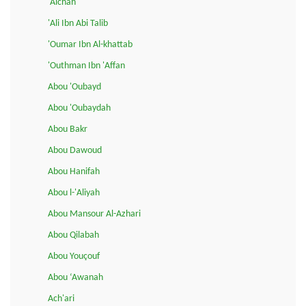
'Aichah
'Ali Ibn Abi Talib
'Oumar Ibn Al-khattab
'Outhman Ibn 'Affan
Abou 'Oubayd
Abou 'Oubaydah
Abou Bakr
Abou Dawoud
Abou Hanifah
Abou l-'Aliyah
Abou Mansour Al-Azhari
Abou Qilabah
Abou Youçouf
Abou ‘Awanah
Ach'ari