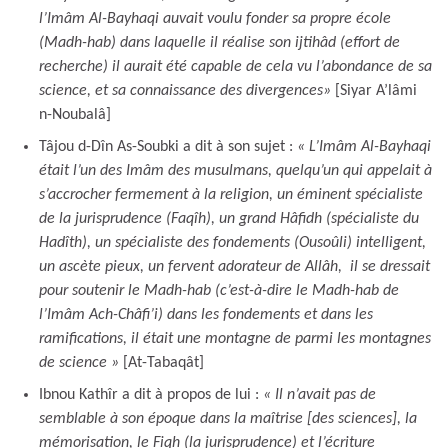
l’Imâm Al-Bayhaqi auvait voulu fonder sa propre école
(Madh-hab) dans laquelle il réalise son ijtihâd (effort de
recherche) il aurait été capable de cela vu l’abondance de sa
science, et sa connaissance des divergences»
[Siyar A’lâmi
n-Noubalâ]
Tâjou d-Dîn As-Soubki a dit à son sujet :
« L’Imâm Al-Bayhaqi
était l’un des Imâm des musulmans, quelqu’un qui appelait à
s’accrocher fermement à la religion, un éminent spécialiste
de la jurisprudence (Faqîh), un grand Hâfidh (spécialiste du
Hadîth), un spécialiste des fondements (Ousoûli) intelligent,
un ascète pieux, un fervent adorateur de Allâh, il se dressait
pour soutenir le Madh-hab (c’est-à-dire le Madh-hab de
l’Imâm Ach-Châfi’i) dans les fondements et dans les
ramifications, il était une montagne de parmi les montagnes
de science »
[At-Tabaqât]
Ibnou Kathîr a dit à propos de lui :
« Il n’avait pas de
semblable à son époque dans la maîtrise [des sciences], la
mémorisation, le Fiqh (la jurisprudence) et l’écriture