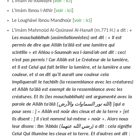
L’Imâm Al-Jouwayni [
voir : ici
]
L’Imâm Ibnou l-Athîr [
voir : ici
]
Le Loughâwi Ibnou Mandhoûr [
voir : ici
]
L’Imâm Mahmoûd Al-Qoûnawi Al-Hanafi (m.771 H.) a dit :
«
Les mouchabbihah (assimilationnistes) ont dit : « Il est
permis de dire que Allâh ta’âlâ est une lumière qui
scintille » et Ahlou s-Sounnah wa l-Jamâ’ah ont dit : ceci
n’est pas permis ! Car Allâh est Le Créateur de la lumière,
et Il est Celui qui fait briller la lumière, et la lumière a une
couleur, et si on dit qu’Il aurait une couleur cela
impliquerait le tachbîh (la ressemblance avec les créatures)
et Allâh ta’âlâ est exempt de la ressemblance avec les
créatures. Et Ils (les mouchabbihah) ont argumenté avec la
parole de Allâh ta’âlâ {الله نور السماوات والأرض} [qui a
pour sens : ] « Allâh est noûr des cieux et de la terre » [et
ils disent : ] Il s’est nommé lui-même « noûr ». Alors nous
leur disons : Ibn ‘Abbâs (رضي الله عنهما) a dit : cela signifie
Celui Qui illumine les cieux et la terre. Et d’autres ont dit :