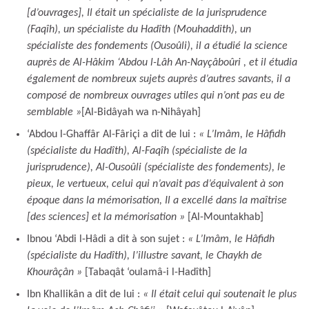
[d’ouvrages], Il était un spécialiste de la jurisprudence
(Faqîh), un spécialiste du Hadîth (Mouhaddith), un
spécialiste des fondements (Ousoûli), il a étudié la science
auprès de Al-Hâkim ‘Abdou l-Lâh An-Nayçâboûri , et il étudia
également de nombreux sujets auprès d’autres savants, il a
composé de nombreux ouvrages utiles qui n’ont pas eu de
semblable »
[Al-Bidâyah wa n-Nihâyah]
‘Abdou l-Ghaffâr Al-Fâriçi a dit de lui :
« L’Imâm, le Hâfidh
(spécialiste du Hadîth), Al-Faqîh (spécialiste de la
jurisprudence), Al-Ousoûli (spécialiste des fondements), le
pieux, le vertueux, celui qui n’avait pas d’équivalent à son
époque dans la mémorisation, Il a excellé dans la maîtrise
[des sciences] et la mémorisation »
[Al-Mountakhab]
Ibnou ‘Abdi l-Hâdi a dit à son sujet :
« L’Imâm, le Hâfidh
(spécialiste du Hadîth), l’illustre savant, le Chaykh de
Khourâçân »
[Tabaqât ‘oulamâ-i l-Hadîth]
Ibn Khallikân a dit de lui :
« Il était celui qui soutenait le plus