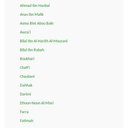
Ahmad Ibn Hanbal
Anas Ibn Malik
Asma Bint Abou Bakr
Awza'i
Bilal Ibn Al-Harith Al-Mouzani
Bilal Ibn Rabah
Boukhari
Chafi'i
Chaybani
Dahhak
Darimi
Dhoun-Noun Al-Misri
Farra
Fatimah