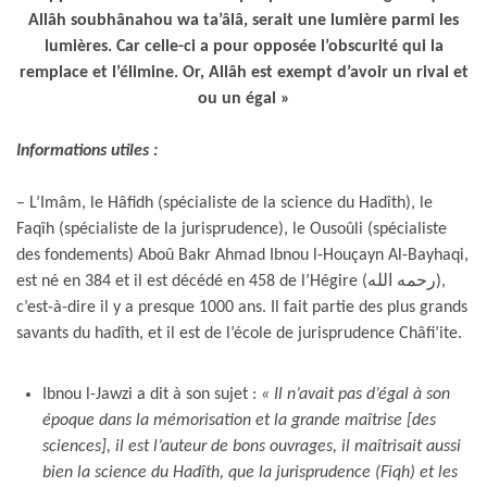
Allâh soubhânahou wa ta’âlâ, serait une lumière parmi les
lumières. Car celle-ci a pour opposée l’obscurité qui la
remplace et l’élimine. Or, Allâh est exempt d’avoir un rival et
ou un égal »
Informations utiles :
– L’Imâm, le Hâfidh (spécialiste de la science du Hadîth), le
Faqîh (spécialiste de la jurisprudence), le Ousoûli (spécialiste
des fondements) Aboû Bakr Ahmad Ibnou l-Houçayn Al-Bayhaqi,
est né en 384 et il est décédé en 458 de l’Hégire (رحمه الله),
c’est-à-dire il y a presque 1000 ans. Il fait partie des plus grands
savants du hadîth, et il est de l’école de jurisprudence Châfi’ite.
Ibnou l-Jawzi a dit à son sujet :
« Il n’avait pas d’égal à son
époque dans la mémorisation et la grande maîtrise [des
sciences], il est l’auteur de bons ouvrages, il maîtrisait aussi
bien la science du Hadîth, que la jurisprudence (Fiqh) et les