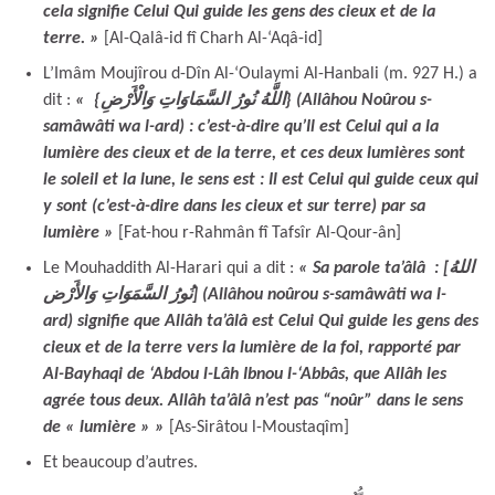
cela signifie Celui Qui guide les gens des cieux et de la
terre. »
[Al-Qalâ-id fî Charh Al-‘Aqâ-id]
L’Imâm Moujîrou d-Dîn Al-‘Oulaymi Al-Hanbali (m. 927 H.) a
dit :
« {اللَّهُ نُورُ السَّمَاوَاتِ وَالْأَرْضِ} (Allâhou Noûrou s-
samâwâti wa l-ard) : c’est-à-dire qu’Il est Celui qui a la
lumière des cieux et de la terre, et ces deux lumières sont
le soleil et la lune, le sens est : Il est Celui qui guide ceux qui
y sont (c’est-à-dire dans les cieux et sur terre) par sa
lumière
»
[Fat-hou r-Rahmân fî Tafsîr Al-Qour-ân]
Le Mouhaddith Al-Harari qui a dit :
« Sa parole ta’âlâ : [اللهُ
نُورُ السَّمَوَاتِ وَالأَرْض] (Allâhou noûrou s-samâwâti wa l-
ard) signifie que Allâh ta’âlâ est Celui Qui guide les gens des
cieux et de la terre vers la lumière de la foi, rapporté par
Al-Bayhaqi de ‘Abdou l-Lâh Ibnou l-‘Abbâs, que Allâh les
agrée tous deux. Allâh ta’âlâ n’est pas “noûr” dans le sens
de « lumière » »
[As-Sirâtou l-Moustaqîm]
Et beaucoup d’autres.