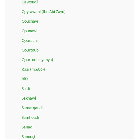
Qawouqji
Qayrawani (Ibn Abi Zayd)
Qouchayri
Qounawi
Qourachi
Qourtoubi
Qourtoubi (yahya)
Razi (m.606H)
Rifa'i
Sa'di
Sakhawi
Samarqandi
Samhoudi
Sanad
Sanouçi