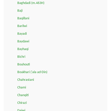
Baghdadi (m.463H)
Baji
Baqillani
Barilwi
Bayadi
Baydawi
Bayhaqi
Bichri
Bouhouti
Boukhari ('ala ad-Din)
Chahrastani
Chami
Chanqiti
Chirazi
Dajwi