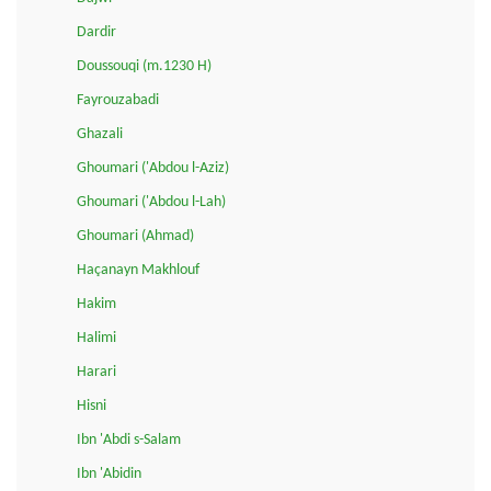
Dardir
Doussouqi (m.1230 H)
Fayrouzabadi
Ghazali
Ghoumari ('Abdou l-Aziz)
Ghoumari ('Abdou l-Lah)
Ghoumari (Ahmad)
Haçanayn Makhlouf
Hakim
Halimi
Harari
Hisni
Ibn 'Abdi s-Salam
Ibn 'Abidin