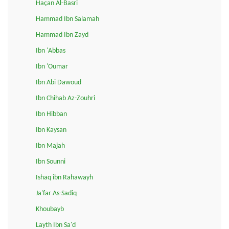
Haçan Al-Basri
Hammad Ibn Salamah
Hammad Ibn Zayd
Ibn 'Abbas
Ibn 'Oumar
Ibn Abi Dawoud
Ibn Chihab Az-Zouhri
Ibn Hibban
Ibn Kaysan
Ibn Majah
Ibn Sounni
Ishaq ibn Rahawayh
Ja'far As-Sadiq
Khoubayb
Layth Ibn Sa'd