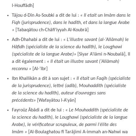
l-Houffâdh]
Tâjou d-Dîn As-Soubki a dit de lui :
« Il etait un Imâm dans le
Fiqh (jurisprudence), dans le hadîth, et dans la langue Arabe
»
[Tabaqâtou ch-Châfi’iyyah Al-Koubrâ]
Adh-Dhahabi a dit de lui :
« L’illustre savant (al-‘Allâmah) le
Hâfidh (spécialiste de la science du hadîth), le Loughawi
(spécialiste de la langue Arabe)
»
[Siyar A’lâmi n-Noubalâ], Il
a dit également :
« Il était un illustre savant (‘Allâmah)
reconnu
»
[Al-‘Ibr]
Ibn Khallikân a dit à son sujet :
« Il était un Faqîh (spécialiste
de la jurisprudence), lettré (adîb), Mouhaddith (spécialiste
de la science du hadîth), auteur d’ouvrages sans
précédents»
[Wafayâtou l-A’yân]
Fayroûz Âbâdi a dit de lui :
« Le Mouhaddith (spécialiste de
la science du hadith), le Loughawi (spécialiste de la langue
Arabe), le vérificateur scrupuleux, de parmi l’élite des
Imâm »
[Al-Boulaghatou fî Tarâjimi A-immah an-Nahwi wa