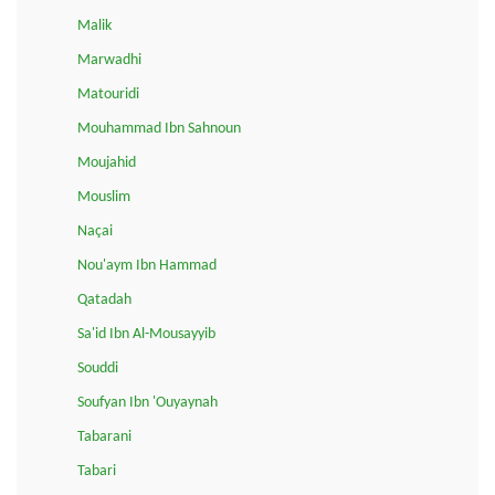
Malik
Marwadhi
Matouridi
Mouhammad Ibn Sahnoun
Moujahid
Mouslim
Naçai
Nou'aym Ibn Hammad
Qatadah
Sa'id Ibn Al-Mousayyib
Souddi
Soufyan Ibn 'Ouyaynah
Tabarani
Tabari