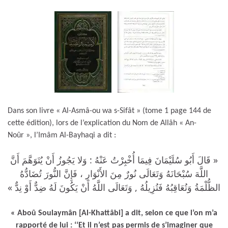
Dans son livre « Al-Asmâ-ou wa s-Sifât » (tome 1 page 144 de
cette édition), lors de l’explication du Nom de Allâh « An-
Noûr », l’Imâm Al-Bayhaqi a dit :
« قَالَ أَبُو سُلَيْمَانَ فِيمَا أُخْبِرْتُ عَنْهُ : وَلا يَجُوزُ أَنْ يُتَوَهَّمَ أَنَّ
اللَّهَ سُبْحَانَهُ وَتَعَالَى نُورٌ مِنَ الأَنْوَارِ ، فَإِنَّ النُّورَ تُضَادُّهُ
الظُّلْمَةُ وَتُعَاقِبُهُ فَتُزِيلُهُ , وَتَعَالَى اللَّهُ أَنْ يَكُونَ لَهُ ضِدٌّ أَوْ نِدٌّ »
« Aboû Soulaymân [Al-Khattâbi] a dit, selon ce que l’on m’a
rapporté de lui : ‘‘Et il n’est pas permis de s’imaginer que