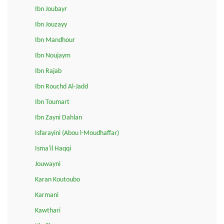
Ibn Joubayr
Ibn Jouzayy
Ibn Mandhour
Ibn Noujaym
Ibn Rajab
Ibn Rouchd Al-Jadd
Ibn Toumart
Ibn Zayni Dahlan
Isfarayini (Abou l-Moudhaffar)
Isma'il Haqqi
Jouwayni
Karan Koutoubo
Karmani
Kawthari