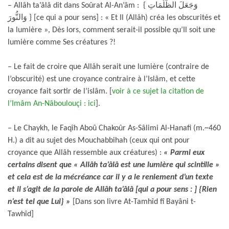
– Allâh ta’âlâ dit dans Soûrat Al-An’âm : { وَجَعَلَ الظُّلُمَاتِ
وَالنُّورَ } [ce qui a pour sens] : « Et Il (Allâh) créa les obscurités et
la lumière », Dès lors, comment serait-il possible qu’Il soit une
lumière comme Ses créatures ?!
– Le fait de croire que Allâh serait une lumière (contraire de
l’obscurité) est une croyance contraire à l’Islâm, et cette
croyance fait sortir de l’islâm. [
voir à ce sujet la citation de
l’Imâm An-Nâboulouçi : ici
].
– Le Chaykh, le Faqîh Aboû Chakoûr As-Sâlimi Al-Hanafi (m.~460
H.) a dit au sujet des Mouchabbihah (ceux qui ont pour
croyance que Allâh ressemble aux créatures) :
« Parmi eux
certains disent que « Allâh ta’âlâ est une lumière qui scintille »
et cela est de la mécréance car il y a le reniement d’un texte
et il s’agit de la parole de Allâh ta’âlâ [qui a pour sens : ] {Rien
n’est tel que Lui} »
[Dans son livre At-Tamhîd fî Bayâni t-
Tawhîd]