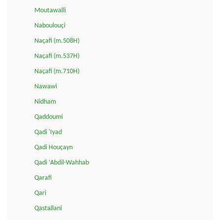
Moutawalli
Naboulouçi
Naçafi (m.508H)
Naçafi (m.537H)
Naçafi (m.710H)
Nawawi
Nidham
Qaddoumi
Qadi 'Iyad
Qadi Houçayn
Qadi ‘Abdil-Wahhab
Qarafi
Qari
Qastallani