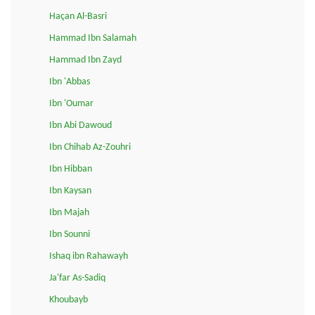
Haçan Al-Basri
Hammad Ibn Salamah
Hammad Ibn Zayd
Ibn 'Abbas
Ibn 'Oumar
Ibn Abi Dawoud
Ibn Chihab Az-Zouhri
Ibn Hibban
Ibn Kaysan
Ibn Majah
Ibn Sounni
Ishaq ibn Rahawayh
Ja'far As-Sadiq
Khoubayb