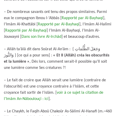
– De nombreux savants ont tenu des propos similaires. Parmi
eux le compagnon Ibnou l-‘Abbâs [
Rapporté par Al-Bayhaqi
],
l’Imâm Al-Khattâbi [
Rapporté par Al-Bayhaqi
], l’Imâm Al-Halîmi
[
Rapporté par Al-Bayhaqi
] l’Imâm Al-Bayhaqi, l’Imâm Al-
Jouwayni [
Dans son livre Al-Irchâd
] et beaucoup d’autres.
– Allâh ta’âlâ dit dans Soûrat Al-An’âm : { وَجَعَلَ الظُّلُمَاتِ
وَالنُّورَ } [ce qui a pour sens] :
« Et Il (Allâh) créa les obscurités
et la lumière »
, Dès lors, comment serait-il possible qu’Il soit
une lumière comme Ses créatures ?!
– Le fait de croire que Allâh serait une lumière (contraire de
l’obscurité) est une croyance contraire à l’Islâm, et cette
croyance fait sortir de l’islâm. [
voir à ce sujet la citation de
l’Imâm An-Nâboulouçi : ici
].
– Le Chaykh, le Faqîh Aboû Chakoûr As-Sâlimi Al-Hanafi (m.~460