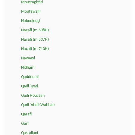
Moustaghfiri
Moutawalli
Naboulouçi
Naçafi (m.508H)
Naçafi (m.537H)
Naçafi (m.710H)
Nawawi
Nidham
Qaddoumi
Qadi 'Iyad
Qadi Houçayn
Qadi ‘Abdil-Wahhab
Qarafi
Qari
Qastallani