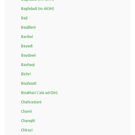
Baghdadi (m.463H)
Baji
Baqillani
Barilwi
Bayadi
Baydawi
Bayhaqi
Bichri
Bouhouti
Boukhari ('ala ad-Din)
Chahrastani
Chami
Chanqiti
Chirazi