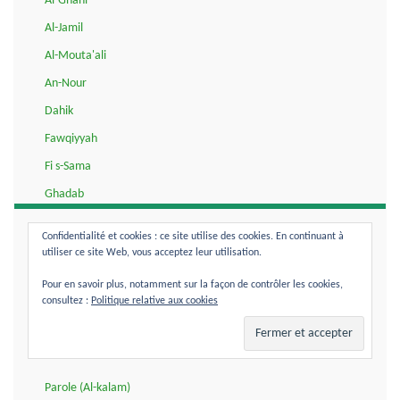
Al-Ghani
Al-Jamil
Al-Mouta'ali
An-Nour
Dahik
Fawqiyyah
Fi s-Sama
Ghadab
Istawa
Confidentialité et cookies : ce site utilise des cookies. En continuant à
Ityan
utiliser ce site Web, vous acceptez leur utilisation.
ja-a
Pour en savoir plus, notamment sur la façon de contrôler les cookies,
consultez :
Politique relative aux cookies
ma'a
Maji
Nouzoul
Parole (Al-kalam)