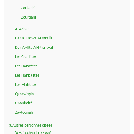
Zarkachi
Zourqani
Al Azhar
Dar al-Fatwa Australia
Dar Al-Ifta Al-Misriyyah
Les Chafi'ites
Les Hanafites
Les Hanbalites
Les Malikites
Qarawiyyin
Unanimité
Zaytounah
3.Autres personnes citées
'Amili (Abou l-Hassan)