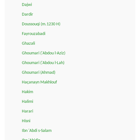
Dajwi
Dardir
Doussouqi (m.1230 H)
Fayrouzabadi
Ghazali
Ghoumari ('Abdou l-Aziz)
Ghoumari ('Abdou l-Lah)
Ghoumari (Ahmad)
Haçanayn Makhlouf
Hakim
Halimi
Harari
Hisni
Ibn 'Abdi s-Salam