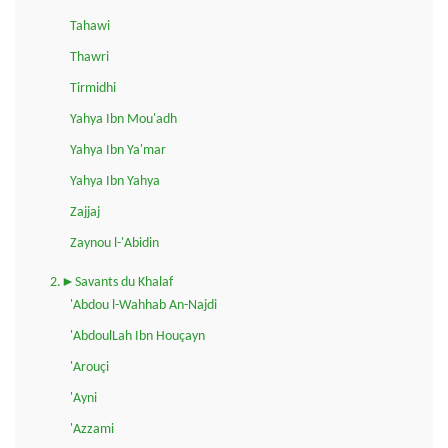
Tahawi
Thawri
Tirmidhi
Yahya Ibn Mou'adh
Yahya Ibn Ya'mar
Yahya Ibn Yahya
Zajjaj
Zaynou l-'Abidin
2.►Savants du Khalaf
'Abdou l-Wahhab An-Najdi
'AbdoulLah Ibn Houçayn
'Arouçi
'Ayni
'Azzami