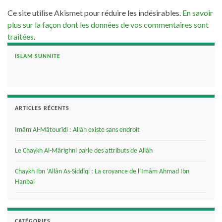
Ce site utilise Akismet pour réduire les indésirables.
En savoir
plus sur la façon dont les données de vos commentaires sont
traitées
.
ISLAM SUNNITE
ARTICLES RÉCENTS
Imâm Al-Mâtourîdi : Allâh existe sans endroit
Le Chaykh Al-Mârighni parle des attributs de Allâh
Chaykh Ibn ‘Allân As-Siddîqi : La croyance de l’Imâm Ahmad Ibn
Hanbal
CATÉGORIES