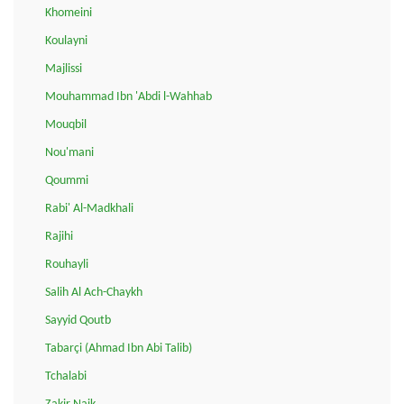
Khomeini
Koulayni
Majlissi
Mouhammad Ibn 'Abdi l-Wahhab
Mouqbil
Nou'mani
Qoummi
Rabi' Al-Madkhali
Rajihi
Rouhayli
Salih Al Ach-Chaykh
Sayyid Qoutb
Tabarçi (Ahmad Ibn Abi Talib)
Tchalabi