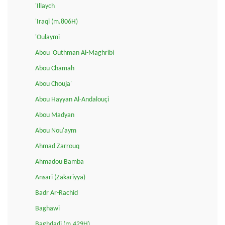
'Illaych
'Iraqi (m.806H)
'Oulaymi
Abou 'Outhman Al-Maghribi
Abou Chamah
Abou Chouja'
Abou Hayyan Al-Andalouçi
Abou Madyan
Abou Nou'aym
Ahmad Zarrouq
Ahmadou Bamba
Ansari (Zakariyya)
Badr Ar-Rachid
Baghawi
Baghdadi (m.429H)