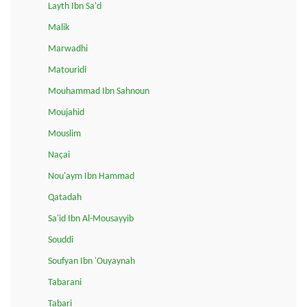
Layth Ibn Sa'd
Malik
Marwadhi
Matouridi
Mouhammad Ibn Sahnoun
Moujahid
Mouslim
Naçai
Nou'aym Ibn Hammad
Qatadah
Sa'id Ibn Al-Mousayyib
Souddi
Soufyan Ibn 'Ouyaynah
Tabarani
Tabari