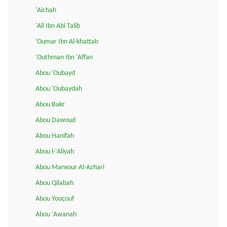
'Aichah
'Ali Ibn Abi Talib
'Oumar Ibn Al-khattab
'Outhman Ibn 'Affan
Abou 'Oubayd
Abou 'Oubaydah
Abou Bakr
Abou Dawoud
Abou Hanifah
Abou l-'Aliyah
Abou Mansour Al-Azhari
Abou Qilabah
Abou Youçouf
Abou ‘Awanah