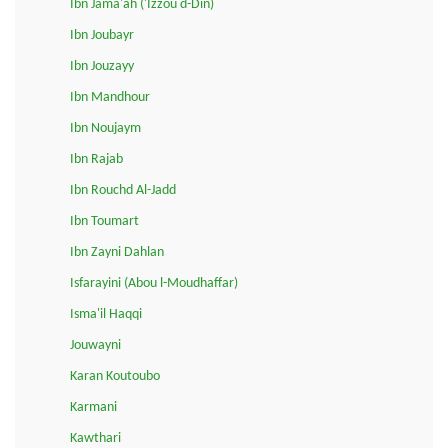
Ibn Jama'ah ('Izzou d-Din)
Ibn Joubayr
Ibn Jouzayy
Ibn Mandhour
Ibn Noujaym
Ibn Rajab
Ibn Rouchd Al-Jadd
Ibn Toumart
Ibn Zayni Dahlan
Isfarayini (Abou l-Moudhaffar)
Isma'il Haqqi
Jouwayni
Karan Koutoubo
Karmani
Kawthari