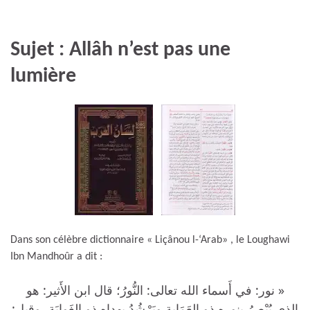
Sujet : Allâh n’est pas une
lumière
Dans son célèbre dictionnaire « Liçânou l-‘Arab» , le Loughawi
Ibn Mandhoûr a dit :
« نور: في أَسماء الله تعالى: النُّورُ؛ قال ابن الأَثير: هو
الذي يُبْصِرُ بنوره ذو العَمَاية ويَرْشُدُ بهداه ذو الغَوايَةِ، وقيل: