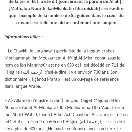
de la terre. Et il a été dit [concernant la parole de Allâh] :
{Mathalou Noûrihi ka-Michkâtin fîhâ misbâh} c’est-à-dire
que l’exemple de la lumière de Sa guidée dans le cœur du
croyant est telle une niche contenant une lampe»
Informations utiles :
– Le Chaykh, le Loughawi (spécialiste de la langue arabe)
Mouhammad Ibn Moukarram Al-Ifrîqi Al-Misri connu sous le
nom de Ibn Mandhoûr est né en 630 et il est décédé en 711 de
l’Hégire (رحمه الله), c’est-à-dire il y a environ 730 ans. Son
dictionnaire « liçânou l-‘arab » est un ouvrage de référence
dans langue Arabe.
– Al-‘Allâmah (l’illustre savant), le Qâdî (Juge) Majdou d-Dîn
Abou s-Sa’âdât Al-Moubârak Ibn Mouhammad Ibn ‘Abdi l-karîm
Ibn ‘Abdi l-Wâhid, Ibnou l-Athîr Ach-Chaybâni Al-Jazari, est né en
544 et il est décédé en 606 de l’Hégire (رحمه الله), c’est-à-dire
il y a plus de 800 ans. [Ne pas le confondre avec son frère, le