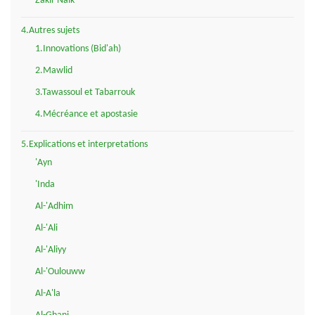
Zakir Naik
4.Autres sujets
1.Innovations (Bid'ah)
2.Mawlid
3.Tawassoul et Tabarrouk
4.Mécréance et apostasie
5.Explications et interpretations
'Ayn
'Inda
Al-'Adhim
Al-'Ali
Al-'Aliyy
Al-'Oulouww
Al-A'la