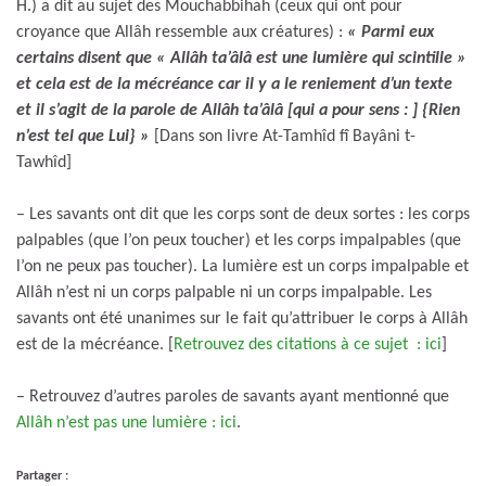
H.) a dit au sujet des Mouchabbihah (ceux qui ont pour
croyance que Allâh ressemble aux créatures) :
« Parmi eux
certains disent que « Allâh ta’âlâ est une lumière qui scintille »
et cela est de la mécréance car il y a le reniement d’un texte
et il s’agit de la parole de Allâh ta’âlâ [qui a pour sens : ] {Rien
n’est tel que Lui} »
[Dans son livre At-Tamhîd fî Bayâni t-
Tawhîd]
– Les savants ont dit que les corps sont de deux sortes : les corps
palpables (que l’on peux toucher) et les corps impalpables (que
l’on ne peux pas toucher). La lumière est un corps impalpable et
Allâh n’est ni un corps palpable ni un corps impalpable. Les
savants ont été unanimes sur le fait qu’attribuer le corps à Allâh
est de la mécréance. [
Retrouvez des citations à ce sujet : ici
]
– Retrouvez d’autres paroles de savants ayant mentionné que
Allâh n’est pas une lumière : ici
.
Partager :