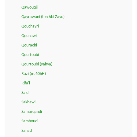
Qawouqji
Qayrawani (Ibn Abi Zayd)
Qouchayri
Qounawi
Qourachi
Qourtoubi
Qourtoubi (yahya)
Razi (m.606H)
Rifa'i
Sa'di
Sakhawi
Samarqandi
Samhoudi
Sanad