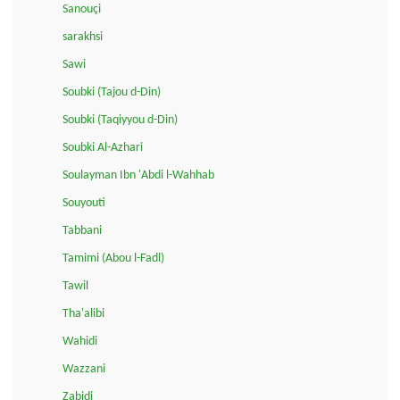
Sanouçi
sarakhsi
Sawi
Soubki (Tajou d-Din)
Soubki (Taqiyyou d-Din)
Soubki Al-Azhari
Soulayman Ibn 'Abdi l-Wahhab
Souyouti
Tabbani
Tamimi (Abou l-Fadl)
Tawil
Tha'alibi
Wahidi
Wazzani
Zabidi