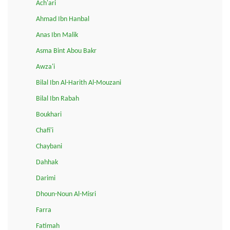
Ach'ari
Ahmad Ibn Hanbal
Anas Ibn Malik
Asma Bint Abou Bakr
Awza'i
Bilal Ibn Al-Harith Al-Mouzani
Bilal Ibn Rabah
Boukhari
Chafi'i
Chaybani
Dahhak
Darimi
Dhoun-Noun Al-Misri
Farra
Fatimah