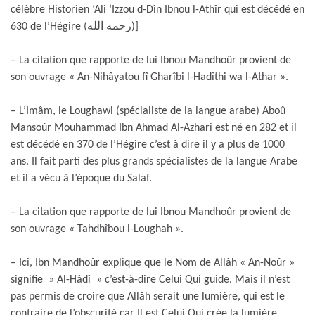
célèbre Historien ‘Ali ‘Izzou d-Dîn Ibnou l-Athîr qui est décédé en
630 de l’Hégire (رحمه الله)]
– La citation que rapporte de lui Ibnou Mandhoûr provient de
son ouvrage « An-Nihâyatou fî Gharîbi l-Hadîthi wa l-Athar ».
– L’Imâm, le Loughawi (spécialiste de la langue arabe) Aboû
Mansoûr Mouhammad Ibn Ahmad Al-Azhari est né en 282 et il
est décédé en 370 de l’Hégire c’est à dire il y a plus de 1000
ans. Il fait parti des plus grands spécialistes de la langue Arabe
et il a vécu à l’époque du Salaf.
– La citation que rapporte de lui Ibnou Mandhoûr provient de
son ouvrage « Tahdhîbou l-Loughah ».
– Ici, Ibn Mandhoûr explique que le Nom de Allâh « An-Noûr »
signifie » Al-Hâdî » c’est-à-dire Celui Qui guide. Mais il n’est
pas permis de croire que Allâh serait une lumière, qui est le
contraire de l’obscurité car Il est Celui Qui crée la lumière.