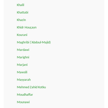
Khalil
Khattabi
Khazin
Khidr Houçayn
Kourani
Maghribi ('Abdoul-Majid)
Mardawi
Marighni
Marjani
Mawsili
Mayyarah
Mehmed Zahid Kotku
Moudhaffar
Mounawi