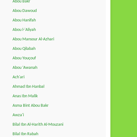
Abou Bakr
Abou Dawoud
Abou Hanifah
Abou l-'Aliyah
Abou Mansour Al-Azhari
Abou Qilabah
Abou Youçouf
Abou ‘Awanah
Ach'ari
Ahmad Ibn Hanbal
Anas Ibn Malik
Asma Bint Abou Bakr
Awza'i
Bilal Ibn Al-Harith Al-Mouzani
Bilal Ibn Rabah