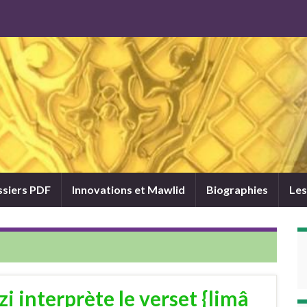
siers PDF
Innovations et Mawlid
Biographies
Les
i interprète le verset {limâ