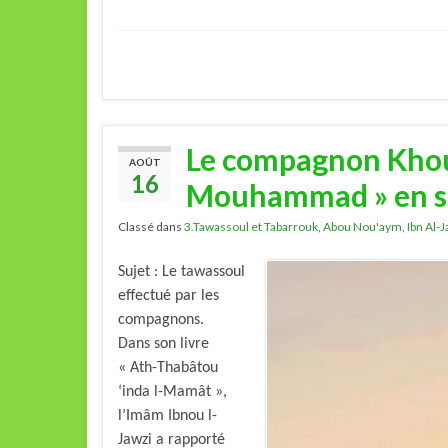
Le compagnon Khoub
AOÛT
16
Mouhammad » en so
Classé dans
3.Tawassoul et Tabarrouk
,
Abou Nou'aym
,
Ibn Al-
Sujet : Le tawassoul
effectué par les
compagnons.
Dans son livre
« Ath-Thabâtou
‘inda l-Mamât »,
l’Imâm Ibnou l-
Jawzi a rapporté