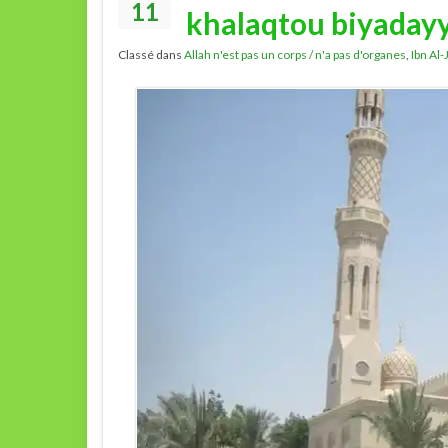
11
khalaqtou biyaday
Classé dans
Allah n'est pas un corps / n'a pas d'organes
,
Ibn Al-