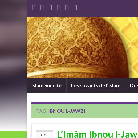
Islam Sunnite
Les savants de l’Islam
Dos
TAG:
IBNOU L-JAWZI
L’Imâm Ibnou l-Jawz
OCT