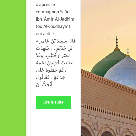
d’après le
compagnon Sa’îd
Ibn ‘Âmir Al-Jadhîm
(ou Al-Joudhaym)
qui a dit :
« قَالَ سَعِيدُ بْنُ عَامِرِ
بْنِ جُذَيْمٍ : « شَهِدْتُ
مَصْرَعَ خُبَيْبٍ، وَقَدْ
بَضَعَتْ قُرَيْشٌ لَحْمَهُ
، ثُمَّ حَمَلُوهُ عَلَى
جَذْعَةٍ ، فَقَالُوا :
أَتُحِبُّ أَنَّ …
Lire la suite