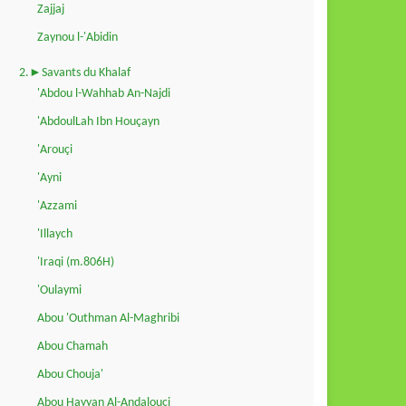
Zajjaj
Zaynou l-'Abidin
2.►Savants du Khalaf
'Abdou l-Wahhab An-Najdi
'AbdoulLah Ibn Houçayn
'Arouçi
'Ayni
'Azzami
'Illaych
'Iraqi (m.806H)
'Oulaymi
Abou 'Outhman Al-Maghribi
Abou Chamah
Abou Chouja'
Abou Hayyan Al-Andalouçi