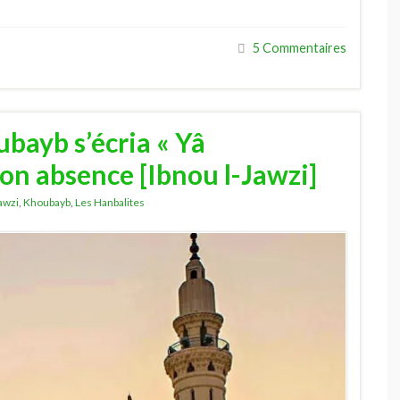
5 Commentaires
ayb s’écria « Yâ
n absence [Ibnou l-Jawzi]
Jawzi
,
Khoubayb
,
Les Hanbalites