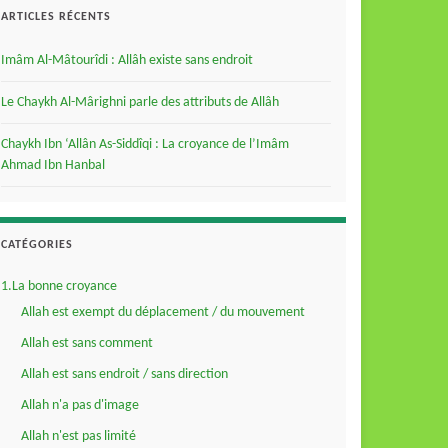
ARTICLES RÉCENTS
Imâm Al-Mâtourîdi : Allâh existe sans endroit
Le Chaykh Al-Mârighni parle des attributs de Allâh
Chaykh Ibn ‘Allân As-Siddîqi : La croyance de l’Imâm
Ahmad Ibn Hanbal
CATÉGORIES
1.La bonne croyance
Allah est exempt du déplacement / du mouvement
Allah est sans comment
Allah est sans endroit / sans direction
Allah n'a pas d'image
Allah n'est pas limité