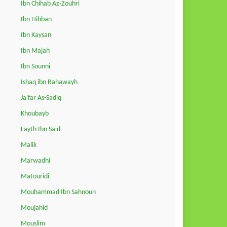
Ibn Chihab Az-Zouhri
Ibn Hibban
Ibn Kaysan
Ibn Majah
Ibn Sounni
Ishaq ibn Rahawayh
Ja'far As-Sadiq
Khoubayb
Layth Ibn Sa'd
Malik
Marwadhi
Matouridi
Mouhammad Ibn Sahnoun
Moujahid
Mouslim