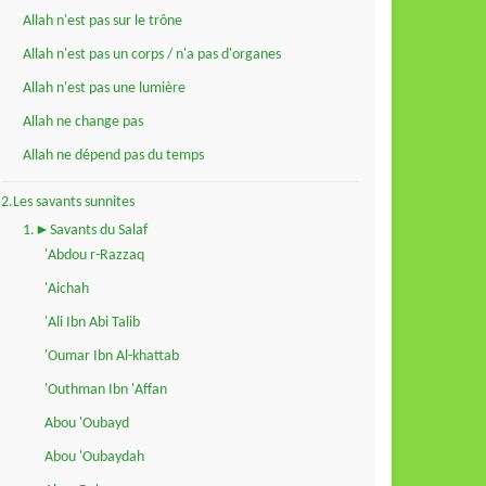
Allah n'est pas sur le trône
Allah n'est pas un corps / n'a pas d'organes
Allah n'est pas une lumière
Allah ne change pas
Allah ne dépend pas du temps
2.Les savants sunnites
1.►Savants du Salaf
'Abdou r-Razzaq
'Aichah
'Ali Ibn Abi Talib
'Oumar Ibn Al-khattab
'Outhman Ibn 'Affan
Abou 'Oubayd
Abou 'Oubaydah