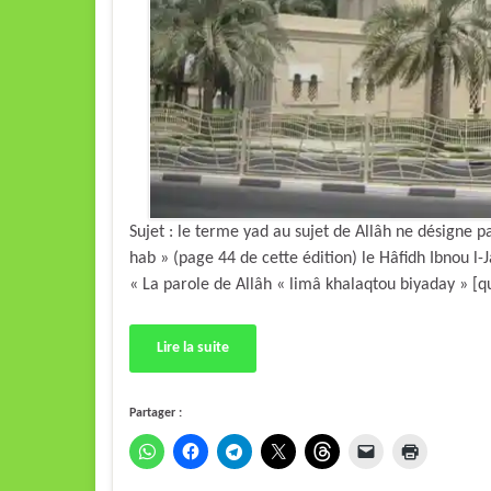
Sujet : le terme yad au sujet de Allâh ne désigne 
hab » (page 44 de cette édition) le Hâfidh Ibnou l-Jawzi a dit : « ِيَدَيَّ} أي بقدرتي و نعمتي
« La parole de Allâh « limâ khalaqtou biyaday » [qu
Lire la suite
Partager :