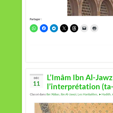
Partager :
L’Imâm Ibn Al-Jawzi
DÉC
11
l’interprétation (ta
Classé dans
Ibn 'Abbas
,
Ibn Al-Jawzi
,
Les Hanbalites
,
►Hadith
,