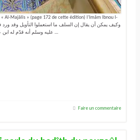
 « Al-Majâlis » (page 172 de cette édition) l’Imâm Ibnou l-
عليه وسلم أنه قدّم له ابن عباس وَضوءه فقال:{ من فعل هذا}, فقال: قلت: أنا يا …
Faire un commentaire