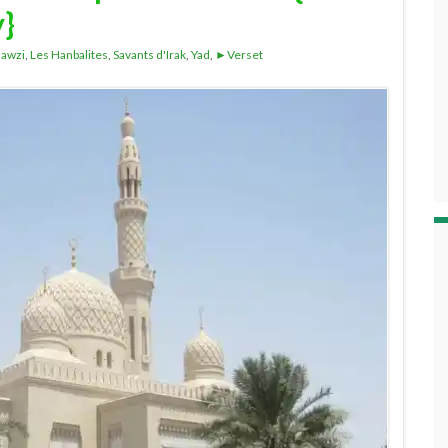
y}
Jawzi
,
Les Hanbalites
,
Savants d'Irak
,
Yad
,
►Verset