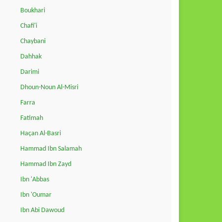
Boukhari
Chafi'i
Chaybani
Dahhak
Darimi
Dhoun-Noun Al-Misri
Farra
Fatimah
Haçan Al-Basri
Hammad Ibn Salamah
Hammad Ibn Zayd
Ibn 'Abbas
Ibn 'Oumar
Ibn Abi Dawoud