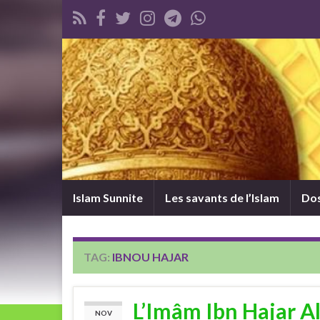
Islam Sunnite
Les savants de l’Islam
Dos
TAG:
IBNOU HAJAR
L’Imâm Ibn Hajar Al
NOV