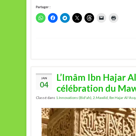
Partager :
L’Imâm Ibn Hajar Al
JAN
04
célébration du Maw
Classé dans
1.Innovations (Bid'ah)
,
2.Mawlid
,
Ibn Hajar Al-'Asq