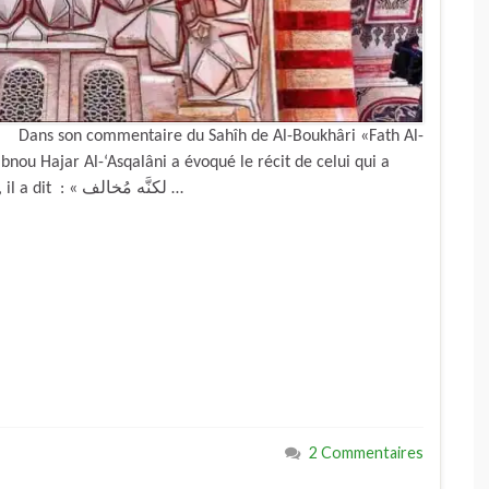
gé. Dans son commentaire du Sahîh de Al-Boukhâri «Fath Al-
bnou Hajar Al-‘Asqalâni a évoqué le récit de celui qui a
rêvé que le châtiment de Aboû Lahab serait allégé, il a dit : « لكنَّه مُخالف …
2 Commentaires