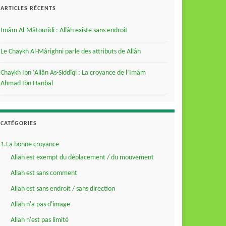
ARTICLES RÉCENTS
Imâm Al-Mâtourîdi : Allâh existe sans endroit
Le Chaykh Al-Mârighni parle des attributs de Allâh
Chaykh Ibn ‘Allân As-Siddîqi : La croyance de l’Imâm
Ahmad Ibn Hanbal
CATÉGORIES
1.La bonne croyance
Allah est exempt du déplacement / du mouvement
Allah est sans comment
Allah est sans endroit / sans direction
Allah n'a pas d'image
Allah n'est pas limité