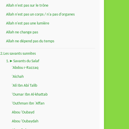
Allah n'est pas sur le trône
Allah n'est pas un corps / n'a pas d'organes
Allah n'est pas une lumière
Allah ne change pas
Allah ne dépend pas du temps
2.Les savants sunnites
1.►Savants du Salaf
'Abdou r-Razzaq
'Aichah
'Ali Ibn Abi Talib
'Oumar Ibn Al-khattab
'Outhman Ibn 'Affan
Abou 'Oubayd
Abou 'Oubaydah