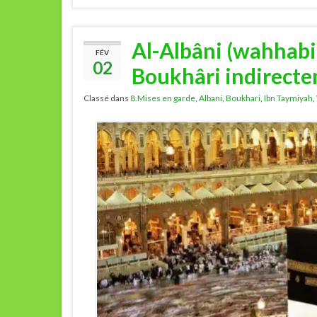
Al-Albâni (wahhabi
FÉV
02
Boukhâri indirect
Classé dans
8.Mises en garde
,
Albani
,
Boukhari
,
Ibn Taymiyah
,