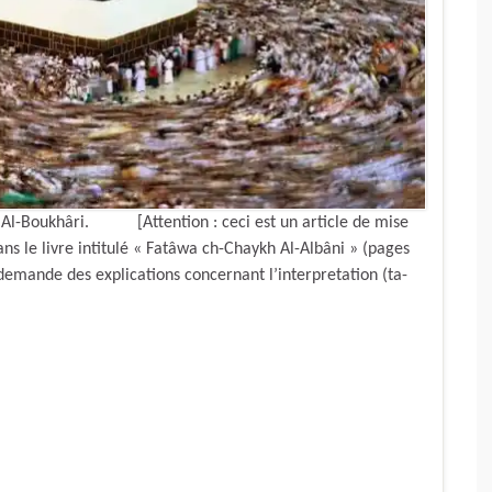
âm Al-Boukhâri. [Attention : ceci est un article de mise
ns le livre intitulé « Fatâwa ch-Chaykh Al-Albâni » (pages
demande des explications concernant l’interpretation (ta-