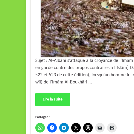
Sujet : Al-Albâni s’attaque à la croyance de l’Im
en garde contre des propos contraires à l’Islâm] Da
522 et 523 de cette édition), lorsqu’un homme lui 
wîl) de l’Imâm Al-Boukhâri …
Lire la suite
Partager :