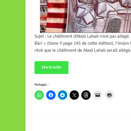
Sujet : Le châtiment d’Aboû Lahab n’est pas allé
Bârî » (tome 9 page 145 de cette édition), l’Imâm I
Lire la suite
Partager :