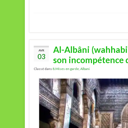
Al-Albâni (wahhabi
AVR
03
son incompétence d
Classé dans
8.Mises en garde
,
Albani