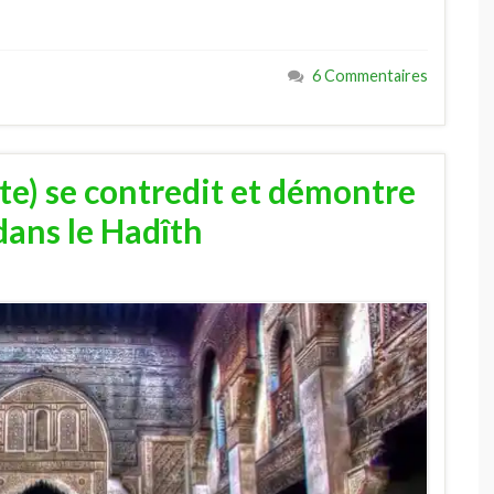
6 Commentaires
te) se contredit et démontre
ans le Hadîth