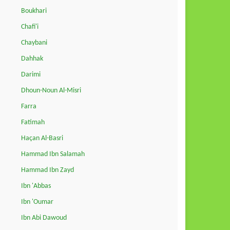
Boukhari
Chafi'i
Chaybani
Dahhak
Darimi
Dhoun-Noun Al-Misri
Farra
Fatimah
Haçan Al-Basri
Hammad Ibn Salamah
Hammad Ibn Zayd
Ibn 'Abbas
Ibn 'Oumar
Ibn Abi Dawoud