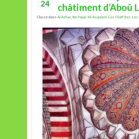
24
châtiment d’Aboû La
Classé dans
Al Azhar
,
Ibn Hajar Al-'Asqalani
,
Les Chafi'ites
,
Les 