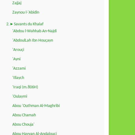
Zajjaj
Zaynou l-'Abidin
2.►Savants du Khalaf
'Abdou l-Wahhab An-Najdi
'AbdoulLah Ibn Houçayn
'Arouçi
'Ayni
'Azzami
'Illaych
'Iraqi (m.806H)
'Oulaymi
Abou 'Outhman Al-Maghribi
Abou Chamah
Abou Chouja'
Abou Hayyan Al-Andalouçi