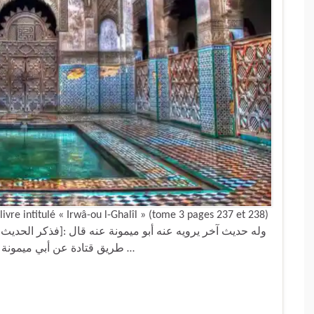
vre intitulé « Irwâ-ou l-Ghalîl » (tome 3 pages 237 et 238)
طريق قتادة عن أبي ميمونة .قلت : وإسناده صحيح رجاله رجال الشيخين غير أبي …