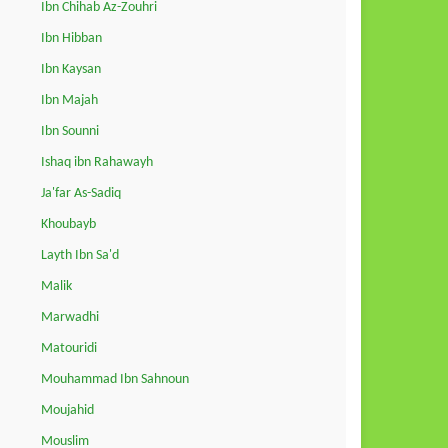
Ibn Chihab Az-Zouhri
Ibn Hibban
Ibn Kaysan
Ibn Majah
Ibn Sounni
Ishaq ibn Rahawayh
Ja'far As-Sadiq
Khoubayb
Layth Ibn Sa'd
Malik
Marwadhi
Matouridi
Mouhammad Ibn Sahnoun
Moujahid
Mouslim