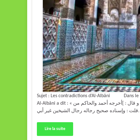
Sujet : Les contradictions d’Al-Albâni Dans le li
Al-Albâni a dit : « وله حديث آخر يرويه عنه أبو ميمونة عنه قال :[فذكر الحديث و قال : ]أخرجه أحمد والحاكم من
Lire la suite