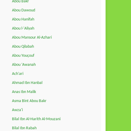
Abou Bakr
Abou Dawoud
Abou Hanifah
Abou l-'Aliyah
Abou Mansour Al-Azhari
Abou Qilabah
Abou Youçouf
Abou ‘Awanah
Ach'ari
Ahmad Ibn Hanbal
Anas Ibn Malik
Asma Bint Abou Bakr
Awza'i
Bilal Ibn Al-Harith Al-Mouzani
Bilal Ibn Rabah