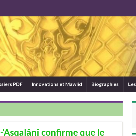
siers PDF
Innovations et Mawlid
Biographies
Les
-‘Asqalâni confirme que le