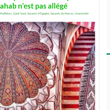
hab n’est pas allégé
Malikites
,
Qadi 'Iyad
,
Savants d'Egypte
,
Savants du Maroc
,
Unanimité