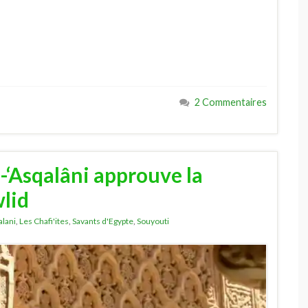
2 Commentaires
-‘Asqalâni approuve la
lid
alani
,
Les Chafi'ites
,
Savants d'Egypte
,
Souyouti