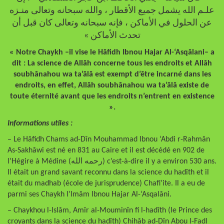
علـم الله يشمل جميع الأقطار ، والله سبحانه وتعالى منـزه
عن الحلول في الأماكن ، فإنه سبحانه وتعالى كان قبل أن
تحدث الأماكن »
« Notre Chaykh –il vise le Hâfidh Ibnou Hajar Al-‘Asqâlani– a
dit : La science de Allâh concerne tous les endroits et Allâh
soubhânahou wa ta’âlâ est exempt d’être incarné dans les
endroits, en effet, Allâh soubhânahou wa ta’âlâ existe de
toute éternité avant que les endroits n’entrent en existence
».
Informations utiles :
– Le Hâfidh Chams ad-Dîn Mouhammad Ibnou ‘Abdi r-Rahmân
As-Sakhâwi est né en 831 au Caire et il est décédé en 902 de
l’Hégire à Médine (رحمه الله) c’est-à-dire il y a environ 530 ans.
Il était un grand savant reconnu dans la science du hadîth et il
était du madhab (école de jurisprudence) Chafi’ite. Il a eu de
parmi ses Chaykh l’Imâm Ibnou Hajar Al-‘Asqalâni.
– Chaykhou l-Islâm, Amîr al-Mouminîn fi l-hadîth (le Prince des
croyants dans la science du hadîth) Chihâb ad-Dîn Abou l-Fadl