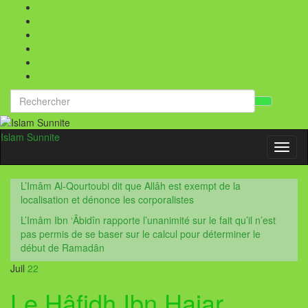
Search
Toggl
for:
searc
form
Islam Sunnite
Toggl
naviga
L’Imâm Al-Qourtoubi dit que Allâh est exempt de la
localisation et dénonce les corporalistes
L’Imâm Ibn ‘Âbidîn rapporte l’unanimité sur le fait qu’il n’est
pas permis de se baser sur le calcul pour déterminer le
début de Ramadân
Juil
22
Le Hâfidh Ibn Hajar