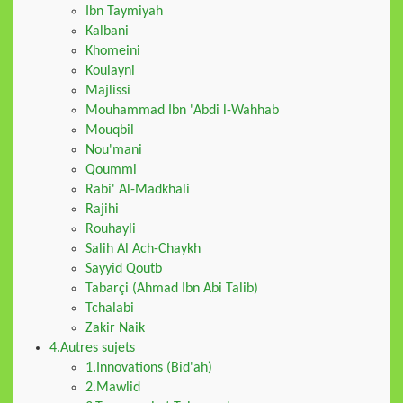
Ibn Taymiyah
Kalbani
Khomeini
Koulayni
Majlissi
Mouhammad Ibn 'Abdi l-Wahhab
Mouqbil
Nou'mani
Qoummi
Rabi' Al-Madkhali
Rajihi
Rouhayli
Salih Al Ach-Chaykh
Sayyid Qoutb
Tabarçi (Ahmad Ibn Abi Talib)
Tchalabi
Zakir Naik
4.Autres sujets
1.Innovations (Bid'ah)
2.Mawlid