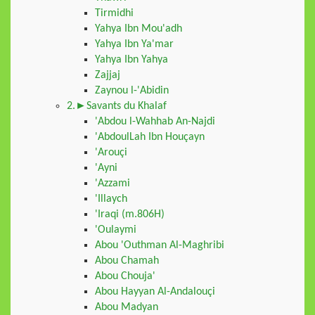
Tirmidhi
Yahya Ibn Mou'adh
Yahya Ibn Ya'mar
Yahya Ibn Yahya
Zajjaj
Zaynou l-'Abidin
2.►Savants du Khalaf
'Abdou l-Wahhab An-Najdi
'AbdoulLah Ibn Houçayn
'Arouçi
'Ayni
'Azzami
'Illaych
'Iraqi (m.806H)
'Oulaymi
Abou 'Outhman Al-Maghribi
Abou Chamah
Abou Chouja'
Abou Hayyan Al-Andalouçi
Abou Madyan