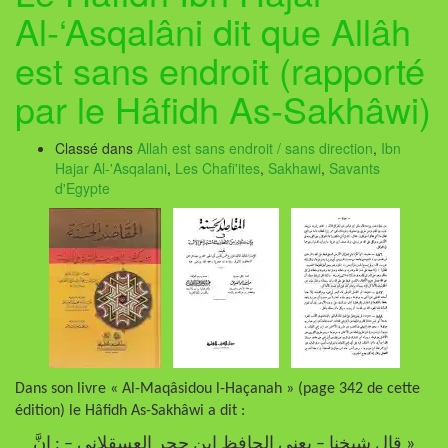
Al-‘Asqalâni dit que Allâh
est sans endroit (rapporté
par le Hâfidh As-Sakhâwi)
Classé dans
Allah est sans endroit / sans direction
,
Ibn
Hajar Al-'Asqalani
,
Les Chafi'ites
,
Sakhawi
,
Savants
d'Egypte
Dans son livre « Al-Maqâsidou l-Haçanah » (page 342 de cette
édition) le Hâfidh As-Sakhâwi a dit :
« قال شيخنا – يعني الحافظ ابن حجر العسقلاني – : إنَّ