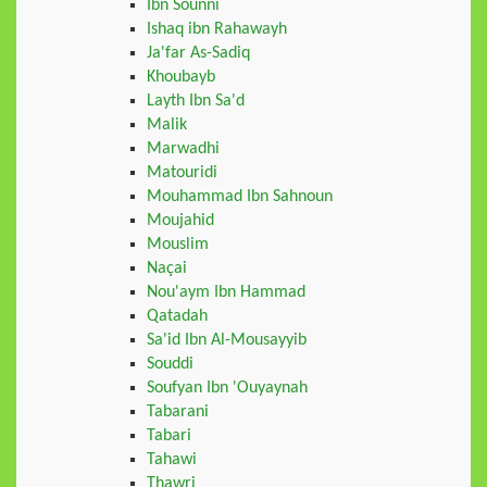
Ibn Sounni
Ishaq ibn Rahawayh
Ja'far As-Sadiq
Khoubayb
Layth Ibn Sa'd
Malik
Marwadhi
Matouridi
Mouhammad Ibn Sahnoun
Moujahid
Mouslim
Naçai
Nou'aym Ibn Hammad
Qatadah
Sa'id Ibn Al-Mousayyib
Souddi
Soufyan Ibn 'Ouyaynah
Tabarani
Tabari
Tahawi
Thawri