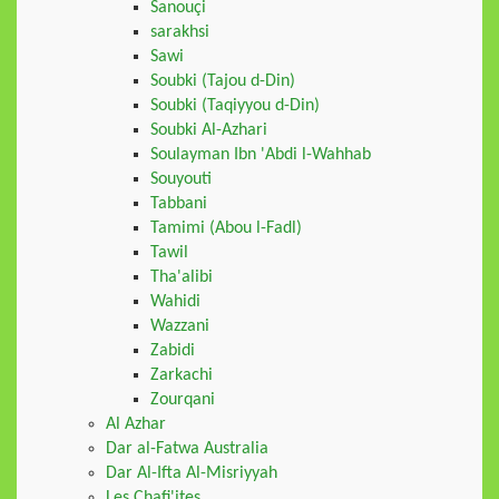
Sanouçi
sarakhsi
Sawi
Soubki (Tajou d-Din)
Soubki (Taqiyyou d-Din)
Soubki Al-Azhari
Soulayman Ibn 'Abdi l-Wahhab
Souyouti
Tabbani
Tamimi (Abou l-Fadl)
Tawil
Tha'alibi
Wahidi
Wazzani
Zabidi
Zarkachi
Zourqani
Al Azhar
Dar al-Fatwa Australia
Dar Al-Ifta Al-Misriyyah
Les Chafi'ites