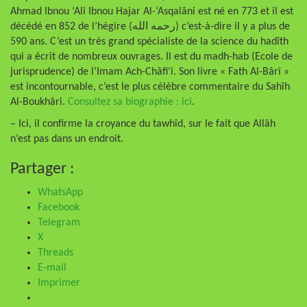
Ahmad Ibnou ‘Ali Ibnou Hajar Al-‘Asqalâni est né en 773 et il est
décédé en 852 de l’hégire (رحمه الله) c’est-à-dire il y a plus de
590 ans. C’est un très grand spécialiste de la science du hadîth
qui a écrit de nombreux ouvrages. Il est du madh-hab (Ecole de
jurisprudence) de l’Imam Ach-Châfi’i. Son livre « Fath Al-Bârî »
est incontournable, c’est le plus célèbre commentaire du Sahîh
Al-Boukhâri.
Consultez sa biographie : ici
.
– Ici, il confirme la croyance du tawhîd, sur le fait que Allâh
n’est pas dans un endroit.
Partager :
WhatsApp
Facebook
Telegram
X
Threads
E-mail
Imprimer