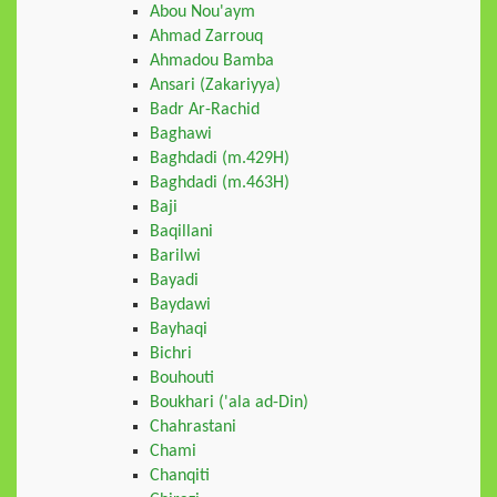
Abou Nou'aym
Ahmad Zarrouq
Ahmadou Bamba
Ansari (Zakariyya)
Badr Ar-Rachid
Baghawi
Baghdadi (m.429H)
Baghdadi (m.463H)
Baji
Baqillani
Barilwi
Bayadi
Baydawi
Bayhaqi
Bichri
Bouhouti
Boukhari ('ala ad-Din)
Chahrastani
Chami
Chanqiti