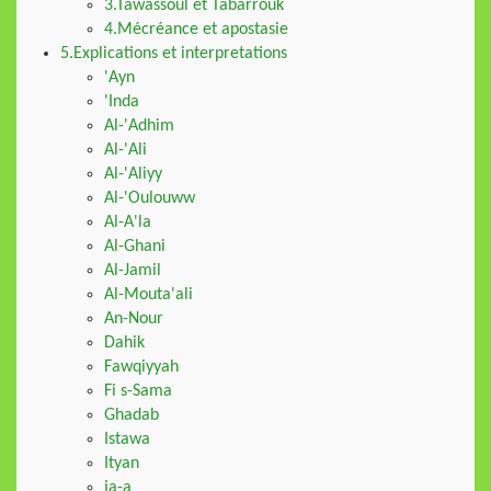
3.Tawassoul et Tabarrouk
4.Mécréance et apostasie
5.Explications et interpretations
'Ayn
'Inda
Al-'Adhim
Al-'Ali
Al-'Aliyy
Al-'Oulouww
Al-A'la
Al-Ghani
Al-Jamil
Al-Mouta'ali
An-Nour
Dahik
Fawqiyyah
Fi s-Sama
Ghadab
Istawa
Ityan
ja-a