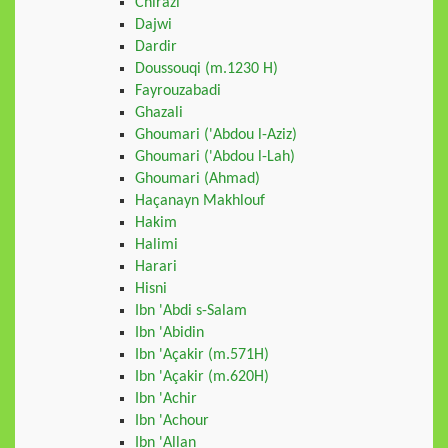
Chirazi
Dajwi
Dardir
Doussouqi (m.1230 H)
Fayrouzabadi
Ghazali
Ghoumari ('Abdou l-Aziz)
Ghoumari ('Abdou l-Lah)
Ghoumari (Ahmad)
Haçanayn Makhlouf
Hakim
Halimi
Harari
Hisni
Ibn 'Abdi s-Salam
Ibn 'Abidin
Ibn 'Açakir (m.571H)
Ibn 'Açakir (m.620H)
Ibn 'Achir
Ibn 'Achour
Ibn 'Allan