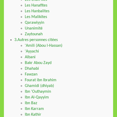
Les Hanafites
Les Hanbalites
Les Malikites
Qarawiyyin
Unanimité
Zaytounah
3.Autres personnes citées
'Amili (Abou l-Hassan)
'Ayyachi
Albani
Bakr Abou Zayd
Dhahabi
Fawzan
Fourat ibn Ibrahim
Ghamidi (dhiyab)
Ibn 'Outhaymin
Ibn Al-Qayyim
Ibn Baz
Ibn Karram
Ibn Kathir