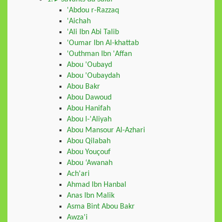
'Abdou r-Razzaq
'Aichah
'Ali Ibn Abi Talib
'Oumar Ibn Al-khattab
'Outhman Ibn 'Affan
Abou 'Oubayd
Abou 'Oubaydah
Abou Bakr
Abou Dawoud
Abou Hanifah
Abou l-'Aliyah
Abou Mansour Al-Azhari
Abou Qilabah
Abou Youçouf
Abou ‘Awanah
Ach'ari
Ahmad Ibn Hanbal
Anas Ibn Malik
Asma Bint Abou Bakr
Awza'i