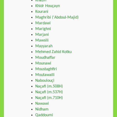
Khazin
Khidr Houçayn
Kourani
Maghribi ('Abdoul-Majid)
Mardawi
Marighni
Marjani
Mawsili
Mayyarah
Mehmed Zahid Kotku
Moudhaffar
Mounawi
Moustaghfiri
Moutawalli
Naboulouçi
Naçafi (m.508H)
Naçafi (m.537H)
Naçafi (m.710H)
Nawawi
Nidham
Qaddoumi