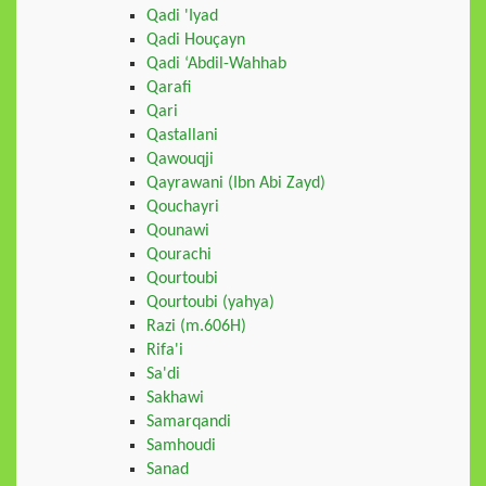
Qadi 'Iyad
Qadi Houçayn
Qadi ‘Abdil-Wahhab
Qarafi
Qari
Qastallani
Qawouqji
Qayrawani (Ibn Abi Zayd)
Qouchayri
Qounawi
Qourachi
Qourtoubi
Qourtoubi (yahya)
Razi (m.606H)
Rifa'i
Sa'di
Sakhawi
Samarqandi
Samhoudi
Sanad