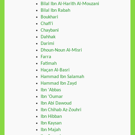
Bilal Ibn Al-Harith Al-Mouzani
Bilal Ibn Rabah
Boukhari
Chafi'i
Chaybani
Dahhak
Darimi
Dhoun-Noun Al-Misri
Farra
Fatimah
Haçan Al-Basri
Hammad Ibn Salamah
Hammad Ibn Zayd
Ibn 'Abbas
Ibn 'Oumar
Ibn Abi Dawoud
Ibn Chihab Az-Zouhri
Ibn Hibban
Ibn Kaysan
Ibn Majah