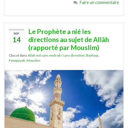
Faire un commentaire
Le Prophète a nié les
SEP
14
directions au sujet de Allâh
(rapporté par Mouslim)
Classé dans
Allah est sans endroit / sans direction
,
Bayhaqi
,
Fawqiyyah
,
Mouslim