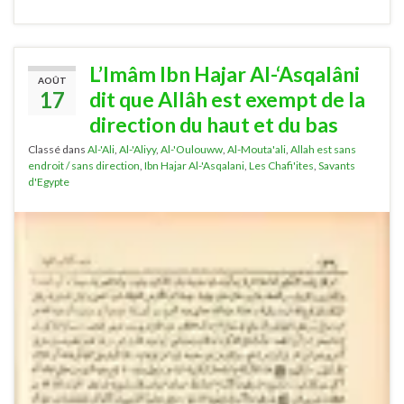
L’Imâm Ibn Hajar Al-‘Asqalâni
AOÛT
17
dit que Allâh est exempt de la
direction du haut et du bas
Classé dans
Al-'Ali
,
Al-'Aliyy
,
Al-'Oulouww
,
Al-Mouta'ali
,
Allah est sans
endroit / sans direction
,
Ibn Hajar Al-'Asqalani
,
Les Chafi'ites
,
Savants
d'Egypte