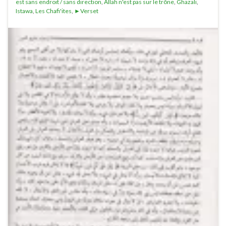
est sans endroit / sans direction
,
Allah n'est pas sur le trône
,
Ghazali
,
Istawa
,
Les Chafi'ites
,
►Verset