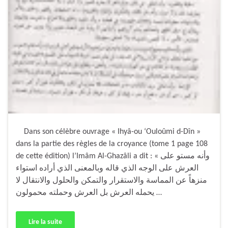
Dans son célèbre ouvrage « Ihyâ-ou ‘Ouloûmi d-Dîn »
dans la partie des règles de la croyance (tome 1 page 108
de cette édition) l’Imâm Al-Ghazâli a dit : « وأنه مستو على
العرش على الوجه الذي قاله وبالمعنى الذي أراده استواء
منزهاً عن المماسة والاستقرار والتمكن والحلول والانتقال لا
يحمله العرش بل العرش وحملته محمولون …
Lire la suite