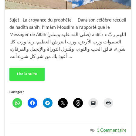
Sujet : La croyance du prophète Dans son célèbre recueil
de hadîth sahîh, l’Imâm Mouslim a rapporté que le
Messager de Allâh (صلى الله عليه وسلم) a dit : « اللهم ربَّ
السموات ورب الأرض، ورب العرش العظيم، ربنا ورب كل
شيء، فالق الحب والنوى، ومُنزل التوراة والإنجيل والفرقان،
أعوذ بك من شر كل شيء أنت …
Lire la suite
Partager :
1 Commentaire