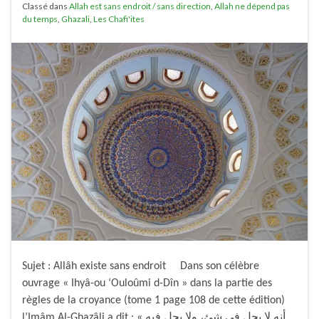
Classé dans
Allah est sans endroit / sans direction
,
Allah ne dépend pas
du temps
,
Ghazali
,
Les Chafi'ites
Sujet : Allâh existe sans endroit Dans son célèbre
ouvrage « Ihyâ-ou ‘Ouloûmi d-Dîn » dans la partie des
règles de la croyance (tome 1 page 108 de cette édition)
l’Imâm Al-Ghazâli a dit : « أنه لا يحل في شئ، ولا يحل فيه