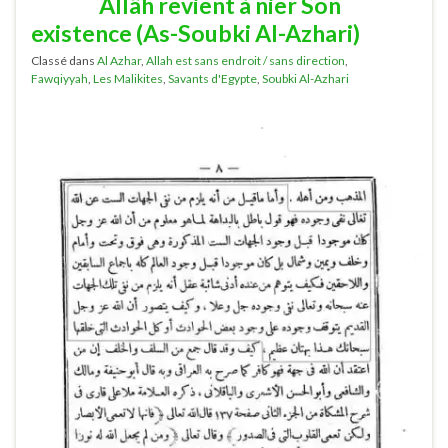
Allâh revient à nier Son
existence (As-Soubki Al-Azhari)
Classé dans
Al Azhar
,
Allah est sans endroit / sans direction
,
Fawqiyyah
,
Les Malikites
,
Savants d'Egypte
,
Soubki Al-Azhari