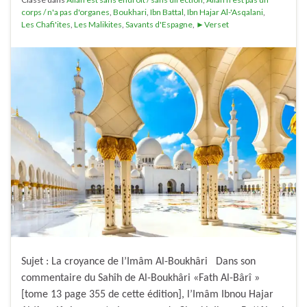
corps / n'a pas d'organes
,
Boukhari
,
Ibn Battal
,
Ibn Hajar Al-'Asqalani
,
Les Chafi'ites
,
Les Malikites
,
Savants d'Espagne
,
►Verset
Sujet : La croyance de l’Imâm Al-Boukhâri Dans son
commentaire du Sahîh de Al-Boukhâri «Fath Al-Bârî »
[tome 13 page 355 de cette édition], l’Imâm Ibnou Hajar