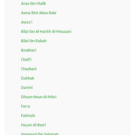
Anas Ibn Malik
Asma Bint Abou Bakr
Awza'i
Bilal Ibn Al-Harith Al-Mouzani
Bilal Ibn Rabah
Boukhari
Chafi'i
Chaybani
Dahhak
Darimi
Dhoun-Noun Al-Misri
Farra
Fatimah
Haçan Al-Basri
Hammad Ibn Salamah