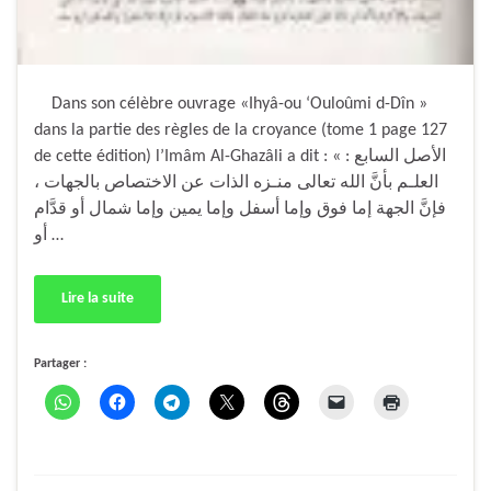
Dans son célèbre ouvrage «Ihyâ-ou ‘Ouloûmi d-Dîn »
dans la partie des règles de la croyance (tome 1 page 127
de cette édition) l’Imâm Al-Ghazâli a dit : « الأصل السابع :
العلـم بأنَّ الله تعالى منـزه الذات عن الاختصاص بالجهات ،
فإنَّ الجهة إما فوق وإما أسفل وإما يمين وإما شمال أو قدَّام
أو …
Lire la suite
Partager :