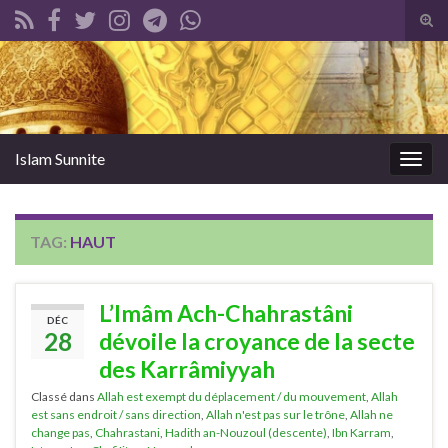
Tog
sear
Search for:
for
Islam Sunnite
Togg
navig
TAG:
HAUT
L’Imâm Ach-Chahrastâni
DÉC
28
dévoile la croyance de la secte
des Karrâmiyyah
Classé dans
Allah est exempt du déplacement / du mouvement
,
Allah
est sans endroit / sans direction
,
Allah n'est pas sur le trône
,
Allah ne
change pas
,
Chahrastani
,
Hadith an-Nouzoul (descente)
,
Ibn Karram
,