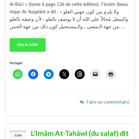
Al-Bârî » (tome 6 page 136 de cette édition), l’Imâm Ibnou
Hajar Al-‘Asqalâni a dit : « ولا يلزم من كون جهتي العلو
والسفل مُحالاً على الله أن لا يوصف بالعلو ، لأن وصفه بالعلو
من جهة الـمعنى ، والـمستحيل كون ذلك من جهة الحس، …
Lire la suite
Partager :
Faire un commentaire
L’Imâm At-Tahâwi (du salaf) dit
JUIN