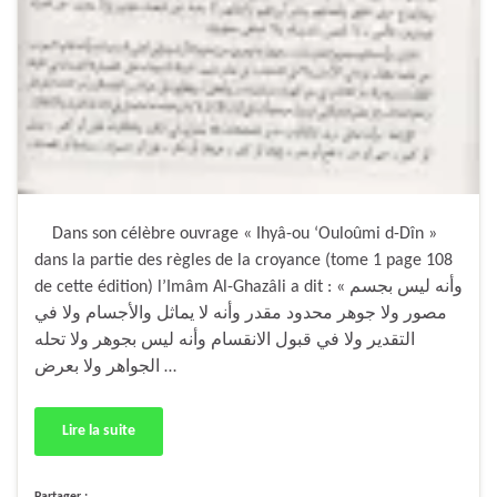
Dans son célèbre ouvrage « Ihyâ-ou ‘Ouloûmi d-Dîn »
dans la partie des règles de la croyance (tome 1 page 108
de cette édition) l’Imâm Al-Ghazâli a dit : « وأنه ليس بجسم
مصور ولا جوهر محدود مقدر وأنه لا يماثل والأجسام ولا في
التقدير ولا في قبول الانقسام وأنه ليس بجوهر ولا تحله
الجواهر ولا بعرض …
Lire la suite