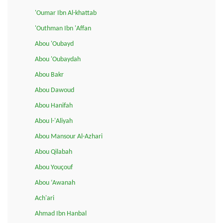
'Oumar Ibn Al-khattab
'Outhman Ibn 'Affan
Abou 'Oubayd
Abou 'Oubaydah
Abou Bakr
Abou Dawoud
Abou Hanifah
Abou l-'Aliyah
Abou Mansour Al-Azhari
Abou Qilabah
Abou Youçouf
Abou ‘Awanah
Ach'ari
Ahmad Ibn Hanbal