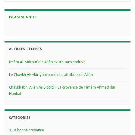
ISLAM SUNNITE
ARTICLES RÉCENTS
Imâm Al-Mâtourîdi : Allâh existe sans endroit
Le Chaykh Al-Mârighni parle des attributs de Allâh
Chaykh Ibn ‘Allân As-Siddîqi : La croyance de l’Imâm Ahmad Ibn
Hanbal
CATÉGORIES
1.La bonne croyance