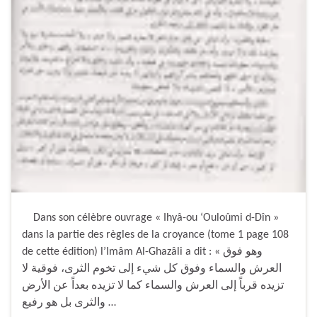
Dans son célèbre ouvrage « Ihyâ-ou ‘Ouloûmi d-Dîn »
dans la partie des règles de la croyance (tome 1 page 108
de cette édition) l’Imâm Al-Ghazâli a dit : « وهو فوق
العرش والسماء وفوق كل شيء إلى تخوم الثرى، فوقية لا
تزيده قرباً إلى العرش والسماء كما لا تزيده بعداً عن الأرض
والثرى بل هو رفيع …