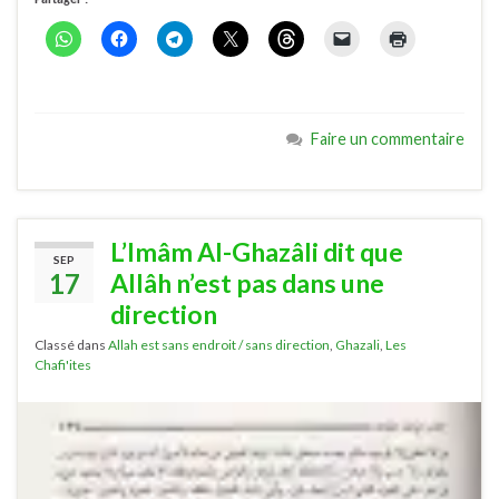
Partager :
Faire un commentaire
L’Imâm Al-Ghazâli dit que
SEP
17
Allâh n’est pas dans une
direction
Classé dans
Allah est sans endroit / sans direction
,
Ghazali
,
Les
Chafi'ites