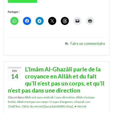
Partager :
Faire un commentaire
L’Imâm Al-Ghazâli parle de la
FÉV
14
croyance en Allâh et du fait
qu’Il n’est pas un corps, et qu’Il
n’est pas dans une direction
Classé dans
Allah est sans endroit / sans direction
,
Allah n'est pas
limité
,
Allah n'est pas un corps / n'a pas d'organes
,
Ghazali
,
Les
Chafi'ites
,
Tafsir du verset {layça kamithlihi chay}
,
►Verset