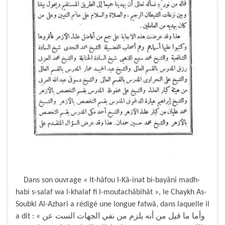
Dans son ouvrage « It-hâfou l-Kâ-inat bi-bayâni madh-
habi s-salaf wa l-khalaf fi l-moutachâbihât », le Chaykh As-
Soubki Al-Azhari a rédigé une longue fatwâ, dans laquelle il
a dit : « وأما ما قيل من أنه يلزم من نفي الجهات الست عن