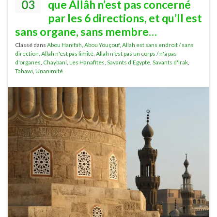
03
que Allâh n’est pas concerné
par les 6 directions, et qu’Il est
sans organe, sans membre…
Classé dans
Abou Hanifah
,
Abou Youçouf
,
Allah est sans endroit / sans
direction
,
Allah n'est pas limité
,
Allah n'est pas un corps / n'a pas
d'organes
,
Chaybani
,
Les Hanafites
,
Savants d'Egypte
,
Savants d'Irak
,
Tahawi
,
Unanimité