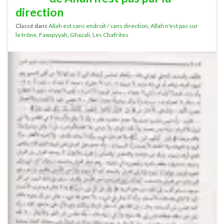
direction
Classé dans
Allah est sans endroit / sans direction
,
Allah n'est pas sur
le trône
,
Fawqiyyah
,
Ghazali
,
Les Chafi'ites