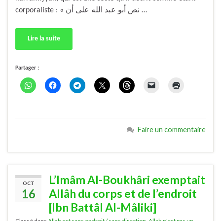
corporaliste : « نص أبو عبد الله على أن …
Lire la suite
Partager :
Faire un commentaire
L’Imâm Al-Boukhâri exemptait
OCT
16
Allâh du corps et de l’endroit
[Ibn Battâl Al-Mâliki]
Classé dans
Allah est sans endroit / sans direction
,
Allah n'est pas un